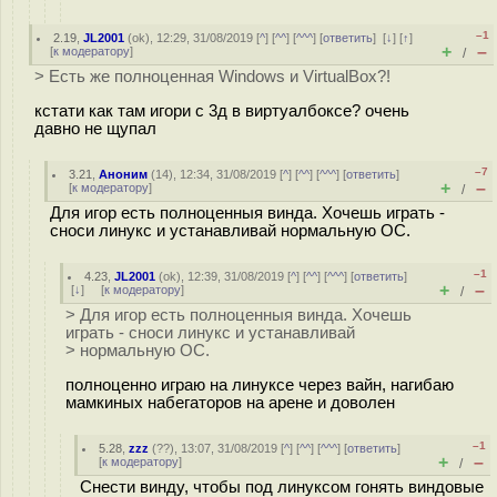
–1
2.19
,
JL2001
(
ok
), 12:29, 31/08/2019 [
^
] [
^^
] [
^^^
] [
ответить
]
[
↓
] [
↑
]
+
–
[
к модератору
]
/
> Есть же полноценная Windows и VirtualBox?!
кстати как там игори с 3д в виртуалбоксе? очень
давно не щупал
–7
3.21
,
Аноним
(
14
), 12:34, 31/08/2019 [
^
] [
^^
] [
^^^
] [
ответить
]
+
–
[
к модератору
]
/
Для игор есть полноценныя винда. Хочешь играть -
сноси линукс и устанавливай нормальную ОС.
–1
4.23
,
JL2001
(
ok
), 12:39, 31/08/2019 [
^
] [
^^
] [
^^^
] [
ответить
]
+
–
[
↓
] [
к модератору
]
/
> Для игор есть полноценныя винда. Хочешь
играть - сноси линукс и устанавливай
> нормальную ОС.
полноценно играю на линуксе через вайн, нагибаю
мамкиных набегаторов на арене и доволен
–1
5.28
,
zzz
(
??
), 13:07, 31/08/2019 [
^
] [
^^
] [
^^^
] [
ответить
]
+
–
[
к модератору
]
/
Снести винду, чтобы под линуксом гонять виндовые