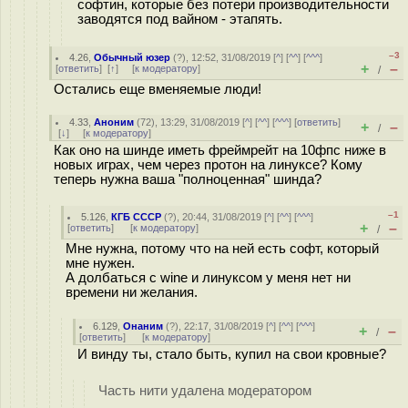
софтин, которые без потери производительности
заводятся под вайном - этапять.
–3
4.26
,
Обычный юзер
(
?
), 12:52, 31/08/2019 [
^
] [
^^
] [
^^^
]
+
–
[
ответить
]
[
↑
] [
к модератору
]
/
Остались еще вменяемые люди!
4.33
,
Аноним
(
72
), 13:29, 31/08/2019 [
^
] [
^^
] [
^^^
] [
ответить
]
+
–
/
[
↓
] [
к модератору
]
Как оно на шинде иметь фреймрейт на 10фпс ниже в
новых играх, чем через протон на линуксе? Кому
теперь нужна ваша "полноценная" шинда?
–1
5.126
,
КГБ СССР
(
?
), 20:44, 31/08/2019 [
^
] [
^^
] [
^^^
]
+
–
[
ответить
]
[
к модератору
]
/
Мне нужна, потому что на ней есть софт, который
мне нужен.
А долбаться с wine и линуксом у меня нет ни
времени ни желания.
6.129
,
Онаним
(
?
), 22:17, 31/08/2019 [
^
] [
^^
] [
^^^
]
+
–
/
[
ответить
]
[
к модератору
]
И винду ты, стало быть, купил на свои кровные?
Часть нити удалена модератором