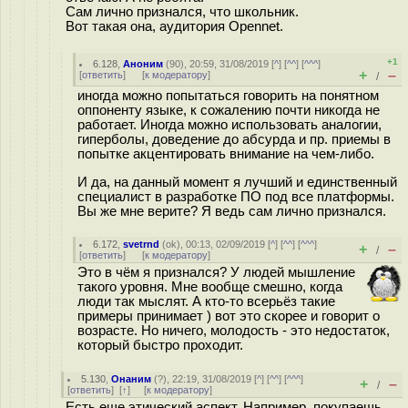
Сам лично признался, что школьник.
Вот такая она, аудитория Opennet.
+1
6.128
,
Аноним
(
90
), 20:59, 31/08/2019 [
^
] [
^^
] [
^^^
]
+
–
[
ответить
]
[
к модератору
]
/
иногда можно попытаться говорить на понятном
оппоненту языке, к сожалению почти никогда не
работает. Иногда можно использовать аналогии,
гиперболы, доведение до абсурда и пр. приемы в
попытке акцентировать внимание на чем-либо.
И да, на данный момент я лучший и единственный
специалист в разработке ПО под все платформы.
Вы же мне верите? Я ведь сам лично признался.
6.172
,
svetrnd
(
ok
), 00:13, 02/09/2019 [
^
] [
^^
] [
^^^
]
+
–
/
[
ответить
]
[
к модератору
]
Это в чём я признался? У людей мышление
такого уровня. Мне вообще смешно, когда
люди так мыслят. А кто-то всерьёз такие
примеры принимает ) вот это скорее и говорит о
возрасте. Но ничего, молодость - это недостаток,
который быстро проходит.
5.130
,
Онаним
(
?
), 22:19, 31/08/2019 [
^
] [
^^
] [
^^^
]
+
–
/
[
ответить
]
[
↑
] [
к модератору
]
Есть еще этический аспект. Например, покупаешь