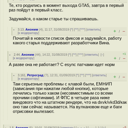
Те, кто родились в момент выхода GTA5, завтра в первый
раз пойдут в первый класс.
Задумайся, о каком старье ты спрашиваешь.
3.13
,
Аноним
(
4
), 11:17, 31/08/2019 [
^
] [
^^
] [
^^^
] [
ответить
]
+
–
/
[
к модератору
]
Почитай в новости список фиксов и задумайся, работу
какого старья поддерживают разработчики Вина.
+1
2.44
,
Аноним
(
44
), 14:22, 31/08/2019 [
^
] [
^^
] [
^^^
] [
ответить
]
[
↑
]
+
–
[
к модератору
]
/
А разве она не работает? С esync патчами идет норм
3.161
,
Ретроград
(
?
), 12:31, 01/09/2019 [
^
] [
^^
] [
^^^
] [
ответить
]
+
–
/
[
к модератору
]
Там серьезные проблемы с клавой были, ЕМНИП
(зависания при нажатии любой кнопки), которые
лечились только хаком (несовместимым со всеми
прочими софтинами). И ФПС в четыре раза ниже
виндового что на штатном рендере, что на dxvk/vkd3d/как
оно там сейчас называется. На вулкановом еще и баги
отрисовки вылезают.
–5
1.5
,
Аноним
(
5
), 10:01, 31/08/2019 [
ответить
] [
﹢﹢﹢
] [
· · ·
]
[
↓
] [
↑
]