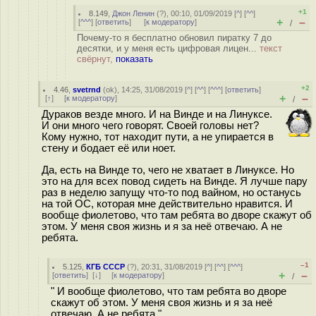
+1
8.149
,
Джон Ленин
(
?
), 00:10, 01/09/2019 [
^
] [
^^
]
+
–
[
^^^
] [
ответить
]
[
к модератору
]
/
Почему-то я бесплатно обновил пиратку 7 до
десятки, и у меня есть цифровая лицен...
текст
свёрнут,
показать
+2
4.46
,
svetrnd
(
ok
), 14:25, 31/08/2019 [
^
] [
^^
] [
^^^
] [
ответить
]
+
–
[
↑
] [
к модератору
]
/
Дуpaков везде много. И на Винде и на Линуксе.
И они много чего говорят. Своей головы нет?
Кому нужно, тот находит пути, а не упирается в
стену и бодает её или ноет.
Да, есть на Винде то, чего не хватает в Линуксе. Но
это на для всех повод сидеть на Винде. Я лучше пару
раз в неделю запущу что-то под вайном, но останусь
на той ОС, которая мне действительно нравится. И
вообще фиолетово, что там ребята во дворе скажут об
этом. У меня своя жизнь и я за неё отвечаю. А не
ребята.
–1
5.125
,
КГБ СССР
(
?
), 20:31, 31/08/2019 [
^
] [
^^
] [
^^^
]
+
–
[
ответить
]
[
↓
] [
к модератору
]
/
" И вообще фиолетово, что там ребята во дворе
скажут об этом. У меня своя жизнь и я за неё
отвечаю. А не ребята."