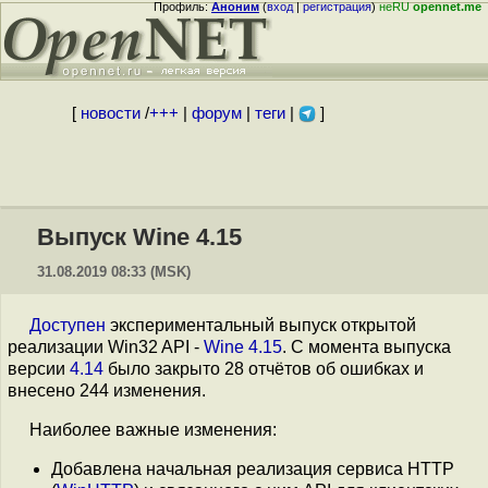
Профиль:
Аноним
(
вход
|
регистрация
)
неRU
opennet.me
[
новости
/
+++
|
форум
|
теги
|
]
Выпуск Wine 4.15
31.08.2019 08:33 (MSK)
Доступен
экспериментальный выпуск открытой
реализации Win32 API -
Wine 4.15
. С момента выпуска
версии
4.14
было закрыто 28 отчётов об ошибках и
внесено 244 изменения.
Наиболее важные изменения:
Добавлена начальная реализация сервиса HTTP