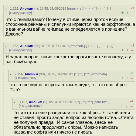
–1
1.122
,
Аноним
(
-
), 18:55, 31/08/2019 [
ответить
] [
﹢﹢﹢
] [
· · ·
]
[
↑
]
+
–
[
к модератору
]
/
что с геймпадами? Почему в стиме через протон всякие
сторонние рейманы и спелунки играются как на оффтопике, а
в ванильном вайне геймпад не определяется в принципе?
Доколе?
–2
1.155
,
Аноним
(
60
), 01:06, 01/09/2019 [
ответить
] [
﹢﹢﹢
] [
· · ·
]
[
↓
]
+
–
[
к модератору
]
/
Я задал вопрос, какие конкретно проги юзаете и почему, а у
вас бомбануло.
+1
2.156
,
Аноним
(
90
), 01:25, 01/09/2019 [
^
] [
^^
] [
^^^
] [
ответить
]
+
–
[
к модератору
]
/
что-то не видно вопроса в таком виде, ты это про вброс
#1.5?
–2
3.157
,
Аноним
(
5
), 05:34, 01/09/2019 [
^
] [
^^
] [
^^^
] [
ответить
]
+
–
[
к модератору
]
/
Ты и кто-то ещё разценили это как вброс. Я такой цели
не ставил, просто задал вопрос из любопытства. Ответа
не получил правда. И самое главное, здесь не
обязательно продолжать споры. Можно написать
название софта или ничего не писать.