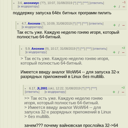
–1
3.6
,
анонимус
(
??
), 10:07, 31/08/2019 [
^
] [
^^
] [
^^^
] [
ответить
]
+
–
[
к модератору
]
/
поддержку запуска 64ёх битных программ пилить
4.7
,
Аноним
(
7
), 10:09, 31/08/2019 [
^
] [
^^
] [
^^^
] [
ответить
]
+
–
/
[
к модератору
]
Так есть уже. Каждую неделю гоняю игоря, который
полностью 64-битный.
+2
5.9
,
Аноним
(
9
), 10:17, 31/08/2019 [
^
] [
^^
] [
^^^
] [
ответить
]
+
–
[
к модератору
]
/
> Так есть уже. Каждую неделю гоняю игоря,
который полностью 64-битный.
Имеется ввиду аналог WoW64 -- для запуска 32-х
разрядных приложений в Linux без multilib.
+2
6.17
,
JL2001
(
ok
), 12:22, 31/08/2019 [
^
] [
^^
] [
^^^
]
+
–
[
ответить
]
[
к модератору
]
/
>> Так есть уже. Каждую неделю гоняю
игоря, который полностью 64-битный.
> Имеется ввиду аналог WoW64 -- для
запуска 32-х разрядных приложений в Linux
> без multilib.
зачем??? почему вайновская прослойка 32->64