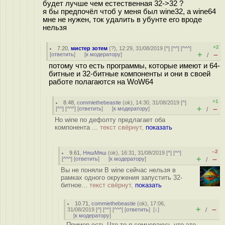
будет лучше чем естественная 32->32 ?
я бы предпочёл чтоб у меня был wine32, а wine64
мне не нужен, ток удалить в убунте его вроде
нельзя
+2
7.20
,
мистер зотем
(
?
), 12:29, 31/08/2019 [
^
] [
^^
] [
^^^
]
+
–
[
ответить
]
[
к модератору
]
/
потому что есть программы, которые имеют и 64-
битные и 32-битные компоненты и они в своей
работе полагаются на WoW64
+1
8.48
,
commiethebeastie
(
ok
), 14:30, 31/08/2019 [
^
]
+
–
[
^^
] [
^^^
] [
ответить
]
[
к модератору
]
/
Но wine по дефолту предлагает оба
компонента ...
текст свёрнут,
показать
–2
9.61
,
НяшМяш
(
ok
), 16:31, 31/08/2019 [
^
] [
^^
]
+
–
[
^^^
] [
ответить
]
[
к модератору
]
/
Вы не поняли В wine сейчас нельзя в
рамках одного окружения запустить 32-
битное...
текст свёрнут,
показать
10.71
,
commiethebeastie
(
ok
), 17:06,
+
–
31/08/2019 [
^
] [
^^
] [
^^^
] [
ответить
]
[
↓
]
/
[
к модератору
]
Пример есть Что-то я сомневаюсь что это