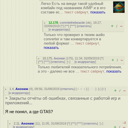
Легко Есть на винде такой удобный
комбайн под названием AIMP и в его
составе ес...
текст свёрнут,
показать
12.178
,
commiethebeastie
(
ok
), 18:27,
+
–
02/09/2019 [
^
] [
^^
] [
^^^
] [
ответить
]
/
[
к модератору
]
Только что проверил в твоем audio
converter и там конвертируется в
любой формат ...
текст свёрнут,
показать
10.175
,
Аноним
(
175
), 11:34, 02/09/2019 [
^
]
+
–
/
[
^^
] [
^^^
] [
ответить
]
[
↑
] [
к модератору
]
Только любителей показательного потребления,
а это - далеко не все ...
текст свёрнут,
показать
1.4
,
Аноним
(
4
), 09:56, 31/08/2019 [
ответить
] [
﹢﹢﹢
] [
· · ·
]
[
↓
] [
↑
]
+
–
/
[
к модератору
]
> Закрыты отчёты об ошибках, связанные с работой игр и
приложений...
Я не понял, а где GTA5?
–2
2.11
,
Аноним
(
11
), 11:05, 31/08/2019 [
^
] [
^^
] [
^^^
] [
ответить
]
[
↓
]
+
–
[
к модератору
]
/