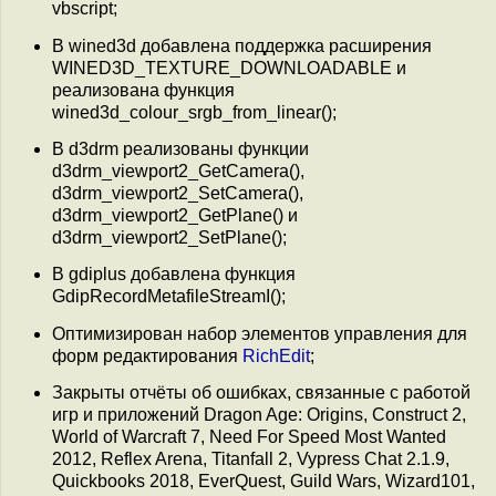
vbscript;
В wined3d добавлена поддержка расширения
WINED3D_TEXTURE_DOWNLOADABLE и
реализована функция
wined3d_colour_srgb_from_linear();
В d3drm реализованы функции
d3drm_viewport2_GetCamera(),
d3drm_viewport2_SetCamera(),
d3drm_viewport2_GetPlane() и
d3drm_viewport2_SetPlane();
В gdiplus добавлена функция
GdipRecordMetafileStreamI();
Оптимизирован набор элементов управления для
форм редактирования
RichEdit
;
Закрыты отчёты об ошибках, связанные с работой
игр и приложений Dragon Age: Origins, Construct 2,
World of Warcraft 7, Need For Speed Most Wanted
2012, Reflex Arena, Titanfall 2, Vypress Chat 2.1.9,
Quickbooks 2018, EverQuest, Guild Wars, Wizard101,