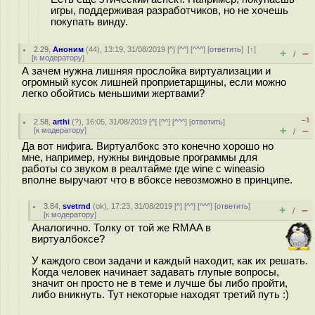
игры, поддерживая разработчиков, но не хочешь
покупать винду.
2.29
,
Аноним
(
44
), 13:19, 31/08/2019 [
^
] [
^^
] [
^^^
] [
ответить
]
[
↑
]
+
–
/
[
к модератору
]
А зачем нужна лишняя прослойка виртуализации и
огромный кусок лишней проприетарщины, если можно
легко обойтись меньшими жертвами?
–1
2.58
,
arthi
(
?
), 16:05, 31/08/2019 [
^
] [
^^
] [
^^^
] [
ответить
]
+
–
[
к модератору
]
/
Да вот нифига. Виртуалбокс это конечно хорошо но
мне, например, нужны виндовые программы для
работы со звуком в реалтайме где wine c wineasio
вполне выручают что в вбоксе невозможно в принципе.
3.84
,
svetrnd
(
ok
), 17:23, 31/08/2019 [
^
] [
^^
] [
^^^
] [
ответить
]
+
–
/
[
к модератору
]
Аналогично. Толку от той же RMAA в
виртуалбоксе?
У каждого свои задачи и каждый находит, как их решать.
Когда человек начинает задавать глупые вопросы,
значит он просто не в теме и лучше бы либо пройти,
либо вникнуть. Тут некоторые находят третий путь :)