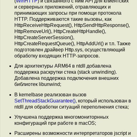
(
WinHTTP
) и связанного с ним API для клиентских
и серверных приложений, отравляющих и
принимающих запросы при помощи протокола
HTTP. Поддерживаются такие вызовы, как
HttpReceiveHttpRequest(), HttpSendHttpResponse(),
HttpRemoveUrl(), HttpCreateHttpHandle(),
HttpCreateServerSession(),
HttpCreateRequestQueue(), HttpAddUrl() и т.п. Также
подготовлен драйвер Http.sys, осуществляющий
обработку входящих HTTP-запросов.
Для архитектуры ARM64 в ntdll добавлена
поддержка раскрутки стека (stack unwinding).
Добавлена поддержка подключения внешних
библиотек libunwind;
В kernelbase реализован вызов
SetThreadStackGuarantee()
, который использован в
ntdll для обработки ситуаций переполнения стека;
Улучшена поддержка многомониторнных
конфигураций при работе в macOS;
Расширены возможности интерпретаторов jscript и