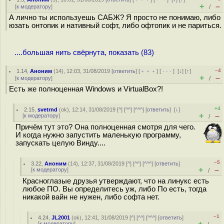
+
–
[
к модератору
]
/
А лично ты используешь САБЖ? Я просто не понимаю, либо
юзать онтопик и нативный софт, либо офтопик и не париться.
....большая нить свёрнута, показать (83)
–4
1.14
,
Аноним
(
14
), 12:03, 31/08/2019 [
ответить
] [
﹢﹢﹢
] [
· · ·
]
[
↓
] [
↑
]
+
–
[
к модератору
]
/
Есть же полноценная Windows и VirtualBox?!
+4
2.15
,
svetrnd
(
ok
), 12:14, 31/08/2019 [
^
] [
^^
] [
^^^
] [
ответить
]
[
↓
]
+
–
[
к модератору
]
/
Причём тут это? Она полноценная смотря для чего.
И когда нужно запустить маленькую программу,
запускать целую Винду....
–5
3.22
,
Аноним
(
14
), 12:37, 31/08/2019 [
^
] [
^^
] [
^^^
] [
ответить
]
+
–
[
к модератору
]
/
Красноглазые друзья утверждают, что на линукс есть
любое ПО. Вы определитесь уж, либо По есть, тогда
никакой вайн не нужен, либо софта нет.
–1
4.24
,
JL2001
(
ok
), 12:41, 31/08/2019 [
^
] [
^^
] [
^^^
] [
ответить
]
+
–
[
к модератору
]