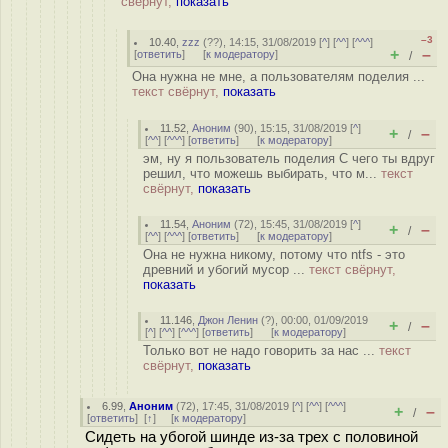
свёрнут,
показать
–3
10.40
,
zzz
(
??
), 14:15, 31/08/2019 [
^
] [
^^
] [
^^^
]
+
–
[
ответить
]
[
к модератору
]
/
Она нужна не мне, а пользователям поделия ...
текст свёрнут,
показать
11.52
,
Аноним
(
90
), 15:15, 31/08/2019 [
^
]
+
–
/
[
^^
] [
^^^
] [
ответить
]
[
к модератору
]
эм, ну я пользователь поделия С чего ты вдруг
решил, что можешь выбирать, что м...
текст
свёрнут,
показать
11.54
,
Аноним
(
72
), 15:45, 31/08/2019 [
^
]
+
–
/
[
^^
] [
^^^
] [
ответить
]
[
к модератору
]
Она не нужна никому, потому что ntfs - это
древний и убогий мусор ...
текст свёрнут,
показать
11.146
,
Джон Ленин
(
?
), 00:00, 01/09/2019
+
–
/
[
^
] [
^^
] [
^^^
] [
ответить
]
[
к модератору
]
Только вот не надо говорить за нас ...
текст
свёрнут,
показать
6.99
,
Аноним
(
72
), 17:45, 31/08/2019 [
^
] [
^^
] [
^^^
]
+
–
/
[
ответить
]
[
↑
] [
к модератору
]
Сидеть на убогой шинде из-за трех с половиной