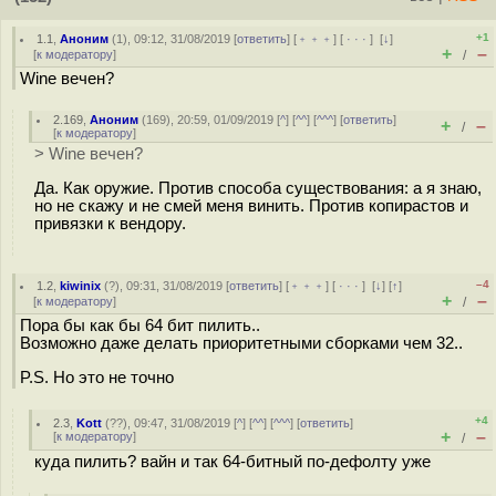
+1
1.1
,
Аноним
(
1
), 09:12, 31/08/2019 [
ответить
] [
﹢﹢﹢
] [
· · ·
]
[
↓
]
+
–
[
к модератору
]
/
Wine вечен?
2.169
,
Аноним
(
169
), 20:59, 01/09/2019 [
^
] [
^^
] [
^^^
] [
ответить
]
+
–
/
[
к модератору
]
> Wine вечен?
Да. Как оружие. Против способа существования: а я знаю,
но не скажу и не смей меня винить. Против копирастов и
привязки к вендору.
–4
1.2
,
kiwinix
(
?
), 09:31, 31/08/2019 [
ответить
] [
﹢﹢﹢
] [
· · ·
]
[
↓
] [
↑
]
+
–
[
к модератору
]
/
Пора бы как бы 64 бит пилить..
Возможно даже делать приоритетными сборками чем 32..
P.S. Но это не точно
+4
2.3
,
Kott
(
??
), 09:47, 31/08/2019 [
^
] [
^^
] [
^^^
] [
ответить
]
+
–
[
к модератору
]
/
куда пилить? вайн и так 64-битный по-дефолту уже