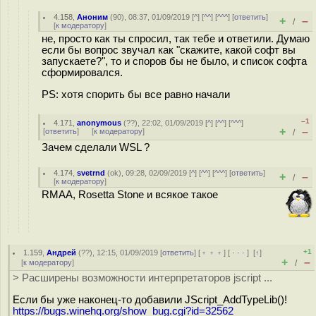
4.158
,
Аноним
(
90
), 08:37, 01/09/2019 [
^
] [
^^
] [
^^^
] [
ответить
]
+
–
/
[
к модератору
]
не, просто как ты спросил, так тебе и ответили. Думаю
если бы вопрос звучал как "скажите, какой софт вы
запускаете?", то и споров бы не было, и список софта
сформировался.
PS: хотя спорить бы все равно начали
–1
4.171
,
anonymous
(
??
), 22:02, 01/09/2019 [
^
] [
^^
] [
^^^
]
+
–
[
ответить
]
[
к модератору
]
/
Зачем сделали WSL ?
4.174
,
svetrnd
(
ok
), 09:28, 02/09/2019 [
^
] [
^^
] [
^^^
] [
ответить
]
+
–
/
[
к модератору
]
RMAA, Rosetta Stone и всякое такое
+1
1.159
,
Андрей
(
??
), 12:15, 01/09/2019 [
ответить
] [
﹢﹢﹢
] [
· · ·
]
[
↑
]
+
–
[
к модератору
]
/
> Расширены возможности интерпретаторов jscript ...
Если бы уже наконец-то добавили JScript_AddTypeLib()!
https://bugs.winehq.org/show_bug.cgi?id=32562