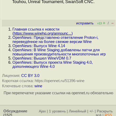
Touhou, Unreal Tournament, SwanSoft CNC.
+
–
исправить
/
+13
Главная ссылка к новости
(
https://www.winehq.org/announc...
)
OpenNews: Представлено ответвление Proton-i,
переведённое на более свежие версии Wine
OpenNews: Выпуск Wine 4.14
OpenNews: В Wine Staging добавлены патчи для
повышения производительности многопоточных игр
OpenNews: Вышел WineVDM 0.7
OpenNews: Выпуск проекта Wine Staging 4.0,
дополняющего Wine 4.0
Лицензия:
CC BY 3.0
Короткая ссылка: https://opennet.ru/51396-wine
Ключевые слова:
wine
При перепечатке указание ссылки на opennet.ru обязательно
Обсуждение
Ajax
|
1 уровень
|
Линейный
|
+/-
|
Раскрыть
(152)
всё
|
RSS