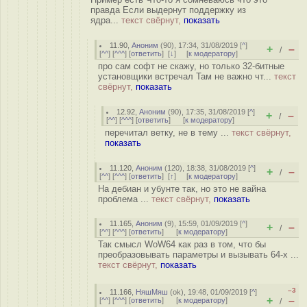
правда Если выдернут поддержку из
ядра...
текст свёрнут,
показать
11.90
,
Аноним
(
90
), 17:34, 31/08/2019 [
^
]
+
–
/
[
^^
] [
^^^
] [
ответить
]
[
↓
] [
к модератору
]
про сам софт не скажу, но только 32-битные
установщики встречал Там не важно чт...
текст
свёрнут,
показать
12.92
,
Аноним
(
90
), 17:35, 31/08/2019 [
^
]
+
–
/
[
^^
] [
^^^
] [
ответить
]
[
к модератору
]
перечитал ветку, не в тему ...
текст свёрнут,
показать
11.120
,
Аноним
(
120
), 18:38, 31/08/2019 [
^
]
+
–
/
[
^^
] [
^^^
] [
ответить
]
[
↑
] [
к модератору
]
На дебиан и убунте так, но это не вайна
проблема ...
текст свёрнут,
показать
11.165
,
Аноним
(
9
), 15:59, 01/09/2019 [
^
]
+
–
/
[
^^
] [
^^^
] [
ответить
]
[
к модератору
]
Так смысл WoW64 как раз в том, что бы
преобразовывать параметры и вызывать 64-х ...
текст свёрнут,
показать
–3
11.166
,
НяшМяш
(
ok
), 19:48, 01/09/2019 [
^
]
+
–
[
^^
] [
^^^
] [
ответить
]
[
к модератору
]
/