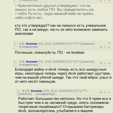
/
> Красноглазые друзья утверждают, что на
линукс есть любое ПО. Вы определитесь уж,
> либо По есть, тогда никакой вайн не нужен,
либо софта нет.
кто это утверждал? как на линуксе есть уникальное
ПО, так и на винде, часть из него возможно заменить
аналогами
+1
4.31
,
Аноним
(
44
), 13:21, 31/08/2019 [
^
] [
^^
] [
^^^
] [
ответить
]
+
–
[
к модератору
]
/
Потоньше, пожалуйста. ПО - не boolean
4.32
,
Аноним
(
72
), 13:26, 31/08/2019 [
^
] [
^^
] [
^^^
] [
ответить
]
+
–
/
[
к модератору
]
Благодаря вайну и dxvk теперь есть все шиндусные
игры, некоторые теперь через dxvk работают шустрее,
чем на вашой убогой шинде. Так что твой вброс уныл и
от него несет говнецом.
5.170
,
Аноним
(
170
), 21:11, 01/09/2019 [
^
] [
^^
] [
^^^
]
+
–
/
[
ответить
]
[
к модератору
]
Работает большинство неплохо. Но что б прям все и
быстрее чем в их нативной среде, опять полемиков-
теоретиков понабижало? Открываем багтрекеры
dxvk, вольвопротона, улыбаемся и машем.