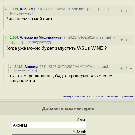
1.179
,
Аноним
(
179
), 14:57, 03/09/2019 [
ответить
] [
﹢﹢﹢
] [
· · ·
]
+
–
/
[
к модератору
]
Вина всем за мой счет!
1.180
,
Александр Масленников
(
?
), 20:27, 04/09/2019 [
ответить
] [
﹢
+
–
/
﹢﹢
] [
· · ·
]
[
к модератору
]
Когда уже можно будет запустить WSL в WINE ?
2.181
,
Аноним
(
181
), 23:25, 04/09/2019 [
^
] [
^^
] [
^^^
] [
ответить
]
+
–
/
[
к модератору
]
ты так спрашиваешь, будто проверил, что оно не
запускается
игнорирование участников
|
лог модерирования
Добавить комментарий
Имя:
E-Mail: