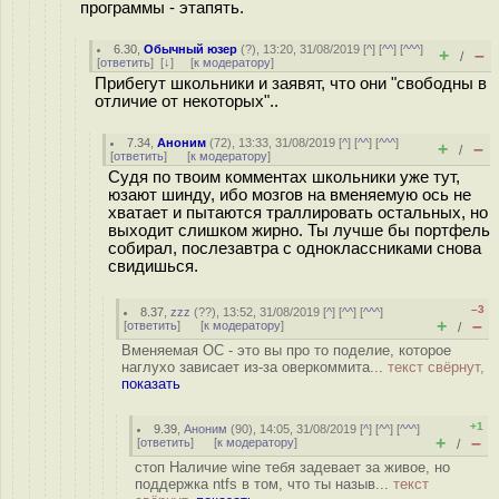
программы - этапять.
6.30
,
Обычный юзер
(
?
), 13:20, 31/08/2019 [
^
] [
^^
] [
^^^
]
+
–
/
[
ответить
]
[
↓
] [
к модератору
]
Прибегут школьники и заявят, что они "свободны в
отличие от некоторых"..
7.34
,
Аноним
(
72
), 13:33, 31/08/2019 [
^
] [
^^
] [
^^^
]
+
–
/
[
ответить
]
[
к модератору
]
Судя по твоим комментах школьники уже тут,
юзают шинду, ибо мозгов на вменяемую ось не
хватает и пытаются траллировать остальных, но
выходит слишком жирно. Ты лучше бы портфель
собирал, послезавтра с одноклассниками снова
свидишься.
–3
8.37
,
zzz
(
??
), 13:52, 31/08/2019 [
^
] [
^^
] [
^^^
]
+
–
[
ответить
]
[
к модератору
]
/
Вменяемая ОС - это вы про то поделие, которое
наглухо зависает из-за оверкоммита...
текст свёрнут,
показать
+1
9.39
,
Аноним
(
90
), 14:05, 31/08/2019 [
^
] [
^^
] [
^^^
]
+
–
[
ответить
]
[
к модератору
]
/
стоп Наличие wine тебя задевает за живое, но
поддержка ntfs в том, что ты назыв...
текст