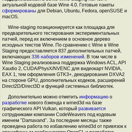
актуальной кодовой базе Wine 4.0. Готовые пакеты
сформированы
для Debian, Ubuntu, Fedora, openSUSE и
macOS.
Wine-staging позиционируется как площадка для
предварительного тестирования экспериментальных
патчей, перед их включением в основное дерево
исходных текстов Wine. По сравнению с Wine в Wine
Staging предоставляется 837 дополнительных патчей,
включающих
336 наборов изменений
. В том числе в
Wine Staging реализована поддержка Windows ACL, API
Xaudio 2, CUDA/PhysX/NVENC для видеокарт NVIDIA,
EAX 1, тем оформления GTK3+, декодирования DXVA2
на стороне GPU, дополнительных кодеков, расширений
Direct2D/Direct3D и функций системных библиотек.
Дополнительно можно отметить
информацию
о
разработке
нового бэкенда к wined3d на базе
графического API Vulkan, который
развивается
сотрудниками компании CodeWeavers под кодовым
именем "Damavand". За последние месяцы также
проведена работа по избавлению wined3d от привязок к