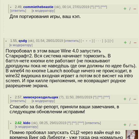
2.49
,
commiethebeastie
(
ok
), 00:14, 27/01/2019 [
^
] [
^^
] [
^^^
]
+
–
/
[
ответить
]
[
к модератору
]
Для портирования игры, ваш кэп.
1.55
,
qsdg
(
ok
), 01:54, 28/01/2019 [
ответить
] [
﹢﹢﹢
] [
· · ·
]
[
↓
] [
↑
]
+
–
/
[
к модератору
]
Попробовал в этом ваше Wine 4.0 запустить
Старкрафт2. Вся система начинает тормозить. В
баттл-нете кнопки еле работают (не показывают
дропдауны пока не наведёшь где они должны по идее быть).
В wine64 по кнопке Launch вообще ничего не происходит, в
wine32 видюшка входная играет а потом всё виснет на intro
screen. И при килле приложения, не возвращает родное
разрешение экрана.
2.57
,
мимокрокодильщик
(
?
), 11:50, 28/01/2019 [
^
] [
^^
] [
^^^
]
+
–
/
[
ответить
]
[
к модератору
]
Спасибо за баг-репорт, приняли ваши замечания, в
следующем обновлении исправим!
2.62
,
kido
(
ok
), 08:25, 29/01/2019 [
^
] [
^^
] [
^^^
] [
ответить
]
+
–
/
[
к модератору
]
Помню пробовал запускать СЦ2 через вайн ещё во
времена Винг оф Либерти - уже тогда она нормально