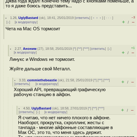
Джва года ждал! Конечно тему надо с кнопками поменьше, а
то я даже боюсь представить...
–3
1.26
,
UglyBastard
(
ok
), 18:41, 25/01/2019 [
ответить
] [
﹢﹢﹢
] [
· · ·
]
+
–
[
↓
] [
к модератору
]
/
Чета на Mac OS тормозит
+1
2.27
,
Аноним
(
27
), 18:58, 25/01/2019 [
^
] [
^^
] [
^^^
] [
ответить
]
[
↓
]
+
–
[
к модератору
]
/
Линукс и Windows не тормозит.
Жуйте дальше свой Металл.
3.33
,
commiethebeastie
(
ok
), 21:58, 25/01/2019 [
^
] [
^^
] [
^^^
]
+
–
/
[
ответить
]
[
к модератору
]
Хороший API, превращающий графическую
рабочую станцию в айфон.
4.50
,
UglyBastard
(
ok
), 18:58, 27/01/2019 [
^
] [
^^
] [
^^^
]
+
–
/
[
ответить
]
[
↓
] [
к модератору
]
Я считаю, что нет ничего плохого в айфоне.
Наоборот, прокрутка, скроллинг, жесты с
тачпада - многие айфонные составляющие в
Мак ОС, это то, что меня здесь держит.