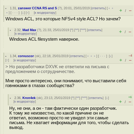
1.31
,
zanswer CCNA RS and S
(
?
), 20:01, 25/01/2019 [
ответить
] [
﹢﹢
+
–
/
﹢
] [
· · ·
]
[
↓
] [
↑
] [
к модератору
]
Windows ACL, это которые NFSv4 style ACL? Но зачем?
2.32
,
Mad Max
(
?
), 21:33, 25/01/2019 [
^
] [
^^
] [
^^^
] [
ответить
]
+
–
/
[
к модератору
]
Windows ACL filesystem наверное.
–4
1.34
,
corvuscor
(
ok
), 22:18, 25/01/2019 [
ответить
] [
﹢﹢﹢
] [
· · ·
]
[
↓
]
+
–
[
↑
] [
к модератору
]
/
> Но разработчики DXVK не ответили на письма с
предложением о сотрудничестве.
Мне просто интересно, они понимают, что выставили себя
говнюками в глазах сообщества?
+6
2.36
,
Kron4ek
(
ok
), 23:13, 25/01/2019 [
^
] [
^^
] [
^^^
] [
ответить
]
[
↓
]
+
–
[
к модератору
]
/
Ну, не они, а он - там фактически один разработчик.
К тому же неизвестно, по какой причине он не
ответил, возможно просто не увидел эти самые
письма. Не хватает информации для того, чтобы сделать
вывод.