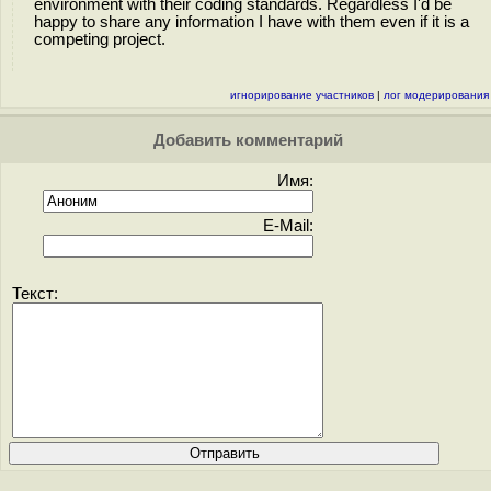
environment with their coding standards. Regardless I'd be
happy to share any information I have with them even if it is a
competing project.
игнорирование участников
|
лог модерирования
Добавить комментарий
Имя:
E-Mail:
Текст: