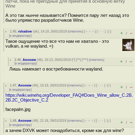
патчи, пока не пригодные для принятия в основную ветку
Wine
А это так нынче называется? Помнится пару лет назад это
было упрямство разработчиков Wine.
1.45
,
rshadow
(
ok
), 14:19, 26/01/2019 [
ответить
] [
﹢﹢﹢
] [
· · ·
]
[
↓
]
+
–
/
[
к модератору
]
Такое ощущение что все что нам не хватало - это
vulkan, а не wayland. =)
2.46
,
Аноним
(
46
), 15:13, 26/01/2019 [
^
] [
^^
] [
^^^
] [
ответить
]
+
–
/
[
к модератору
]
Лишь намекает о востребованности wayland.
1.47
,
Аноним
(
46
), 15:19, 26/01/2019 [
ответить
] [
﹢﹢﹢
] [
· · ·
]
[
↑
]
+
–
/
[
к модератору
]
https://wiki.winehq.org/Developer_FAQ#Does_Wine_allow_C.2B.
2B.2C_Objective_C.2
facepalm.jpg
1.48
,
Аноним
(
48
), 21:18, 26/01/2019 [
ответить
] [
﹢﹢﹢
] [
· · ·
]
[
↓
]
+
–
/
[
к модератору
]
а зачем DXVK может понадобиться, кроме как для wine?