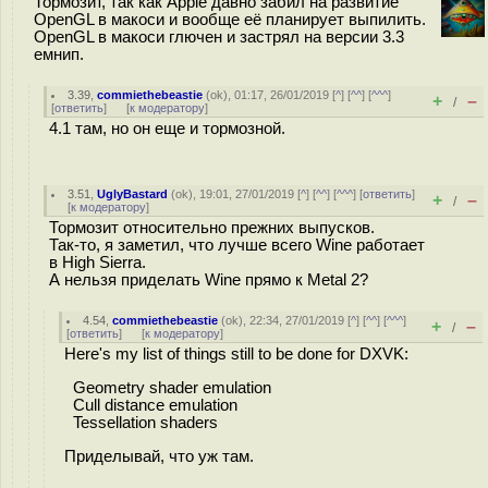
Тормозит, так как Apple давно забил на развитие
OpenGL в макоси и вообще её планирует выпилить.
OpenGL в макоси глючен и застрял на версии 3.3
емнип.
3.39
,
commiethebeastie
(
ok
), 01:17, 26/01/2019 [
^
] [
^^
] [
^^^
]
+
–
/
[
ответить
]
[
к модератору
]
4.1 там, но он еще и тормозной.
3.51
,
UglyBastard
(
ok
), 19:01, 27/01/2019 [
^
] [
^^
] [
^^^
] [
ответить
]
+
–
/
[
к модератору
]
Тормозит относительно прежних выпусков.
Так-то, я заметил, что лучше всего Wine работает
в High Sierra.
А нельзя приделать Wine прямо к Metal 2?
4.54
,
commiethebeastie
(
ok
), 22:34, 27/01/2019 [
^
] [
^^
] [
^^^
]
+
–
/
[
ответить
]
[
к модератору
]
Here's my list of things still to be done for DXVK:
Geometry shader emulation
Cull distance emulation
Tessellation shaders
Приделывай, что уж там.