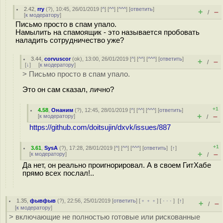
2.42
,
rry
(
?
), 10:45, 26/01/2019 [
^
] [
^^
] [
^^^
] [
ответить
]
+
–
/
[
к модератору
]
Письмо просто в спам упало.
Намылить на спамоящик - это называется пробовать
наладить сотрудничество уже?
3.44
,
corvuscor
(
ok
), 13:00, 26/01/2019 [
^
] [
^^
] [
^^^
] [
ответить
]
+
–
/
[
↓
] [
к модератору
]
> Письмо просто в спам упало.
Это он сам сказал, лично?
+1
4.58
,
Онаним
(
?
), 12:45, 28/01/2019 [
^
] [
^^
] [
^^^
] [
ответить
]
+
–
[
к модератору
]
/
https://github.com/doitsujin/dxvk/issues/887
+1
3.61
,
SysA
(
?
), 17:28, 28/01/2019 [
^
] [
^^
] [
^^^
] [
ответить
]
[
↑
]
+
–
[
к модератору
]
/
Да нет, он реально проигнорировал. А в своем ГитХабе
прямо всех послал!..
1.35
,
фывфыв
(
?
), 22:56, 25/01/2019 [
ответить
] [
﹢﹢﹢
] [
· · ·
]
[
↑
]
+
–
/
[
к модератору
]
> включающие не полностью готовые или рискованные