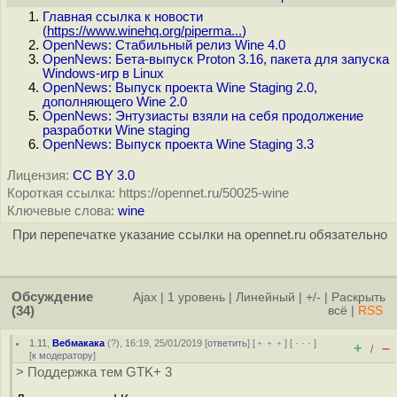
Главная ссылка к новости
(
https://www.winehq.org/piperma...
)
OpenNews: Стабильный релиз Wine 4.0
OpenNews: Бета-выпуск Proton 3.16, пакета для запуска
Windows-игр в Linux
OpenNews: Выпуск проекта Wine Staging 2.0,
дополняющего Wine 2.0
OpenNews: Энтузиасты взяли на себя продолжение
разработки Wine staging
OpenNews: Выпуск проекта Wine Staging 3.3
Лицензия:
CC BY 3.0
Короткая ссылка: https://opennet.ru/50025-wine
Ключевые слова:
wine
При перепечатке указание ссылки на opennet.ru обязательно
Обсуждение
Ajax
|
1 уровень
|
Линейный
|
+/-
|
Раскрыть
(34)
всё
|
RSS
1.11
,
Вебмакака
(
?
), 16:19, 25/01/2019 [
ответить
] [
﹢﹢﹢
] [
· · ·
]
+
–
/
[
к модератору
]
> Поддержка тем GTK+ 3