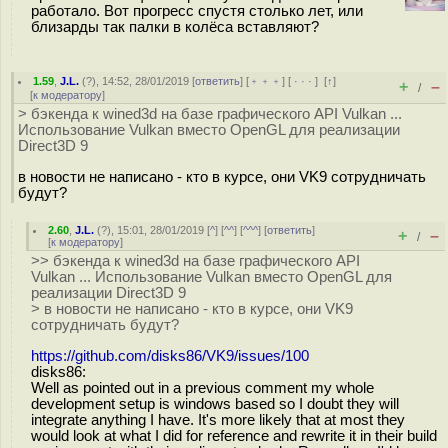
работало. Вот прогресс спустя столько лет, или
близарды так палки в колёса вставляют?
1.59
,
J.L.
(
?
), 14:52, 28/01/2019 [
ответить
] [
﹢﹢﹢
] [
· · ·
]
[
↑
]
+
–
/
[
к модератору
]
> бэкенда к wined3d на базе графического API Vulkan ...
Использование Vulkan вместо OpenGL для реализации
Direct3D 9
в новости не написано - кто в курсе, они VK9 сотрудничать
будут?
2.60
,
J.L.
(
?
), 15:01, 28/01/2019 [
^
] [
^^
] [
^^^
] [
ответить
]
+
–
/
[
к модератору
]
>> бэкенда к wined3d на базе графического API
Vulkan ... Использование Vulkan вместо OpenGL для
реализации Direct3D 9
> в новости не написано - кто в курсе, они VK9
сотрудничать будут?
https://github.com/disks86/VK9/issues/100
disks86:
Well as pointed out in a previous comment my whole
development setup is windows based so I doubt they will
integrate anything I have. It's more likely that at most they
would look at what I did for reference and rewrite it in their build