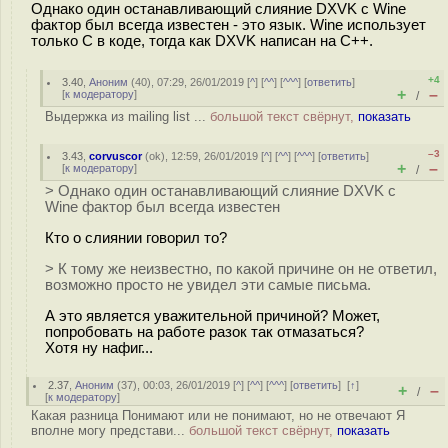
Однако один останавливающий слияние DXVK с Wine
фактор был всегда известен - это язык. Wine использует
только C в коде, тогда как DXVK написан на C++.
+4
3.40
,
Аноним
(
40
), 07:29, 26/01/2019 [
^
] [
^^
] [
^^^
] [
ответить
]
+
–
[
к модератору
]
/
Выдержка из mailing list ...
большой текст свёрнут,
показать
–3
3.43
,
corvuscor
(
ok
), 12:59, 26/01/2019 [
^
] [
^^
] [
^^^
] [
ответить
]
+
–
[
к модератору
]
/
> Однако один останавливающий слияние DXVK с
Wine фактор был всегда известен
Кто о слиянии говорил то?
> К тому же неизвестно, по какой причине он не ответил,
возможно просто не увидел эти самые письма.
А это является уважительной причиной? Может,
попробовать на работе разок так отмазаться?
Хотя ну нафиг...
2.37
,
Аноним
(
37
), 00:03, 26/01/2019 [
^
] [
^^
] [
^^^
] [
ответить
]
[
↑
]
+
–
/
[
к модератору
]
Какая разница Понимают или не понимают, но не отвечают Я
вполне могу представи...
большой текст свёрнут,
показать