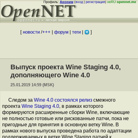
Профиль:
Аноним
(
вход
|
регистрация
)
неRU
opennet.me
[
новости
/
+++
|
форум
|
теги
|
]
Выпуск проекта Wine Staging 4.0,
дополняющего Wine 4.0
25.01.2019 14:59 (MSK)
Следом за
Wine 4.0
состоялся релиз
смежного
проекта
Wine Staging 4.0
, в рамках которого
формируются расширенные сборки Wine, включающие
не полностью готовые или рискованные патчи, пока не
пригодные для принятия в основную ветку Wine. В
рамках нового выпуска проведена работа по адаптации
поддерживаемых в ветке Wine Staging патчей к