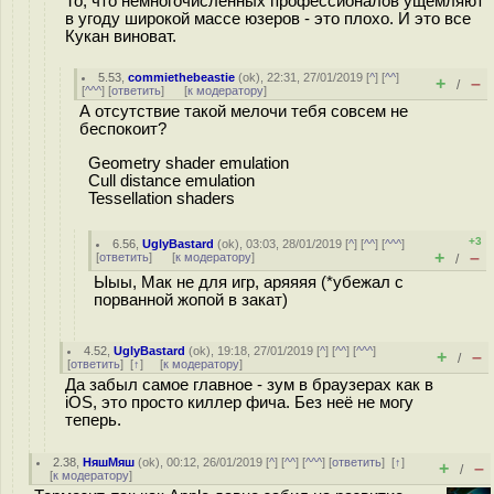
То, что немногочисленных профессионалов ущемляют
в угоду широкой массе юзеров - это плохо. И это все
Кукан виноват.
5.53
,
commiethebeastie
(
ok
), 22:31, 27/01/2019 [
^
] [
^^
]
+
–
/
[
^^^
] [
ответить
]
[
к модератору
]
А отсутствие такой мелочи тебя совсем не
беспокоит?
Geometry shader emulation
Cull distance emulation
Tessellation shaders
+3
6.56
,
UglyBastard
(
ok
), 03:03, 28/01/2019 [
^
] [
^^
] [
^^^
]
+
–
[
ответить
]
[
к модератору
]
/
Ыыы, Мак не для игр, аряяяя (*убежал с
порванной жопой в закат)
4.52
,
UglyBastard
(
ok
), 19:18, 27/01/2019 [
^
] [
^^
] [
^^^
]
+
–
/
[
ответить
]
[
↑
] [
к модератору
]
Да забыл самое главное - зум в браузерах как в
iOS, это просто киллер фича. Без неё не могу
теперь.
2.38
,
НяшМяш
(
ok
), 00:12, 26/01/2019 [
^
] [
^^
] [
^^^
] [
ответить
]
[
↑
]
+
–
/
[
к модератору
]