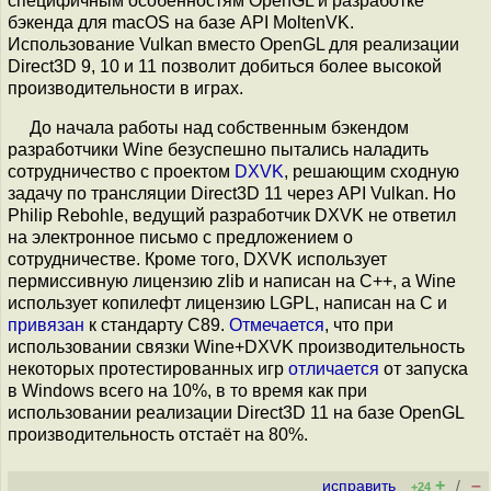
специфичным особенностям OpenGL и разработке
бэкенда для macOS на базе API MoltenVK.
Использование Vulkan вместо OpenGL для реализации
Direct3D 9, 10 и 11 позволит добиться более высокой
производительности в играх.
До начала работы над собственным бэкендом
разработчики Wine безуспешно пытались наладить
сотрудничество с проектом
DXVK
, решающим сходную
задачу по трансляции Direct3D 11 через API Vulkan. Но
Philip Rebohle, ведущий разработчик DXVK не ответил
на электронное письмо с предложением о
сотрудничестве. Кроме того, DXVK использует
пермиссивную лицензию zlib и написан на C++, а Wine
использует копилефт лицензию LGPL, написан на С и
привязан
к стандарту C89.
Отмечается
, что при
использовании связки Wine+DXVK производительность
некоторых протестированных игр
отличается
от запуска
в Windows всего на 10%, в то время как при
использовании реализации Direct3D 11 на базе OpenGL
производительность отстаёт на 80%.
+
–
исправить
/
+24