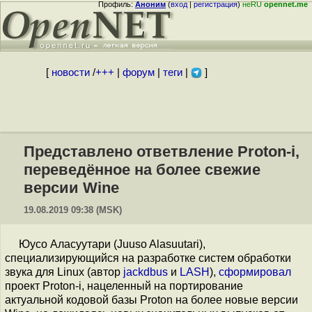
Профиль:
Аноним
(
вход
|
регистрация
)
неRU
opennet.me
[
новости
/
+++
|
форум
|
теги
|
]
Представлено ответвление Proton-i,
переведённое на более свежие
версии Wine
19.08.2019 09:38 (MSK)
Юусо Аласуутари (Juuso Alasuutari),
специализирующийся на разработке систем обработки
звука для Linux (автор
jackdbus
и
LASH
),
сформировал
проект Proton-i, нацеленный на портирование
актуальной кодовой базы Proton на более новые версии