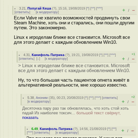
3.21
,
Попугай Кеша
(
?
), 15:16, 19/08/2019 [
^
] [
^^
] [
^^^
]
+
–
/
[
ответить
]
[
к модератору
]
Если Valve не хватило возможностей продвинуть свои
Steam Machine, хоть они и старались, они пошли другим
путем. Это закономерно.
Linux к игроделам ближе все становится. Microsoft все
для этого делает с каждым обновлением Win10.
+1
4.31
,
Канифоль Патрика
(
?
), 19:21, 19/08/2019 [
^
] [
^^
] [
^^^
]
+
–
[
ответить
]
[
↓
] [
к модератору
]
/
> Linux к игроделам ближе все становится. Microsoft
все для этого делает с каждым обновлением Win10.
Ну, то что большая часть пациентов опнета живёт в
альтернативной реальности, мне хорошо известно.
+2
5.38
,
Аноним
(
35
), 00:23, 20/08/2019 [
^
] [
^^
] [
^^^
] [
ответить
]
+
–
[
к модератору
]
/
Десяточка пару раз так обновлялась, что хоть стой хоть
падай Из наиболее токсич...
большой текст свёрнут,
показать
6.49
,
Канифоль Патрика
(
?
), 14:56, 21/08/2019 [
^
] [
^^
]
+
–
/
[
^^^
] [
ответить
]
[
к модератору
]