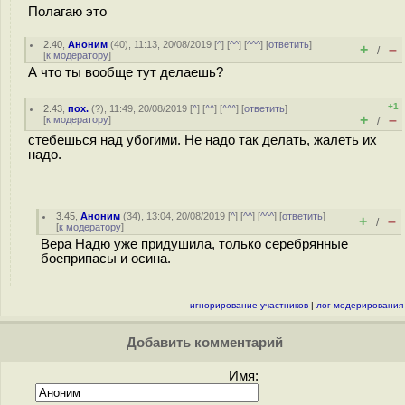
Полагаю это
2.40
,
Аноним
(
40
), 11:13, 20/08/2019 [
^
] [
^^
] [
^^^
] [
ответить
]
+
–
/
[
к модератору
]
А что ты вообще тут делаешь?
+1
2.43
,
пох.
(
?
), 11:49, 20/08/2019 [
^
] [
^^
] [
^^^
] [
ответить
]
+
–
[
к модератору
]
/
стебешься над убогими. Не надо так делать, жалеть их
надо.
3.45
,
Аноним
(
34
), 13:04, 20/08/2019 [
^
] [
^^
] [
^^^
] [
ответить
]
+
–
/
[
к модератору
]
Вера Надю уже придушила, только серебрянные
боеприпасы и осина.
игнорирование участников
|
лог модерирования
Добавить комментарий
Имя: