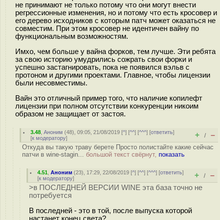
не принимают не только потому что они могут внести
регрессионные изменения, но и потому что есть кросовер и
его дерево исходников с которым патч может оказаться не
совместим. При этом кросовер не идентичен вайну по
функциональным возможностям.
Имхо, чем больше у вайна форков, тем лучше. Эти ребята
за свою историю умудрились сожрать свои форки и
успешно застагнировать, пока не появился вэльв с
протоном и другими проектами. Главное, чтобы лицензии
были несовместимы.
Вайн это отличный пример того, что наличие копилефт
лицензии при полном отсутствии конкуренции никоим
образом не защищает от застоя.
3.48
,
Аноним
(
48
), 09:05, 21/08/2019 [
^
] [
^^
] [
^^^
] [
ответить
]
+
–
/
[
к модератору
]
Откуда вы такую траву берете Просто полистайте какие сейчас
патчи в wine-stagin...
большой текст свёрнут,
показать
4.51
,
Аноним
(
23
), 17:29, 22/08/2019 [
^
] [
^^
] [
^^^
] [
ответить
]
+
–
/
[
к модератору
]
>в ПОСЛЕДНЕЙ ВЕРСИИ WINE эта база точно не
потребуется
В последней - это в той, после выпуска которой
настанет конец света?