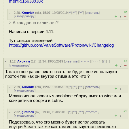
ment-516638938х
+2
2.20
,
Kron4ek
(
ok
), 15:07, 19/08/2019 [
^
] [
^^
] [
^^^
] [
ответить
]
+
–
[
к модератору
]
/
> А как давно включает?
Начиная с версии 4.11.
Тут список изменений:
https://github.com/ValveSoftware/Proton/wiki/Changelog
+2
1.12
,
Аноним
(
12
), 11:34, 19/08/2019 [
ответить
] [
﹢﹢﹢
] [
· · ·
]
[
↓
] [
↑
]
+
–
[
к модератору
]
/
Так это все равно никто юзать не будет, все используют
протон так как он внутри стима а это что ?
2.29
,
Аноним
(
28
), 19:02, 19/08/2019 [
^
] [
^^
] [
^^^
] [
ответить
]
+
–
/
[
к модератору
]
Можно использовать standalone сборку вместо wine или
конкретные сборки в Lutris.
+1
2.32
,
gimrock
(
ok
), 19:40, 19/08/2019 [
^
] [
^^
] [
^^^
] [
ответить
]
+
–
[
к модератору
]
/
Подозреваю, что его можно будет использовать
внутри Steam так же как там используется несколько