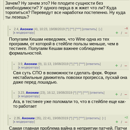
Зачем? Ну зачем это? Не плодите сущности без
необходимости? У одного перца в ж жжет что ли? Куда
торопиться? Переведут все наработки постепенно. Ну куда
ты лезешь?
–6
2.4
,
Аноним
(
4
), 10:23, 19/08/2019 [
^
] [
^^
] [
^^^
] [
ответить
]
[
↓
]
+
–
[
к модератору
]
/
Попугаям Кешам неведомек, что Wine одна из тех
программ, от которой в стейбле пользы меньше, чем в
тестинге. Попугаям Кешам важнее соблюдение
формальностей.
3.9
,
Аноним
(
9
), 11:13, 19/08/2019 [
^
] [
^^
] [
^^^
] [
ответить
]
+
–
/
[
к модератору
]
Свя суть СПО в возможности сделать форк. Форки
нестабильные движитель повозки прогресса, пускай она
даже перед лошадью.
3.23
,
Аноним
(
23
), 16:12, 19/08/2019 [
^
] [
^^
] [
^^^
] [
ответить
]
+
–
/
[
к модератору
]
Ага, в тестинге уже поломали то, что в стейбле еще как-
то работает
+2
2.35
,
Аноним
(
35
), 22:41, 19/08/2019 [
^
] [
^^
] [
^^^
] [
ответить
]
[
↑
]
+
–
[
к модератору
]
/
Самая главная проблема вайна в неприятии патчей. Патчи