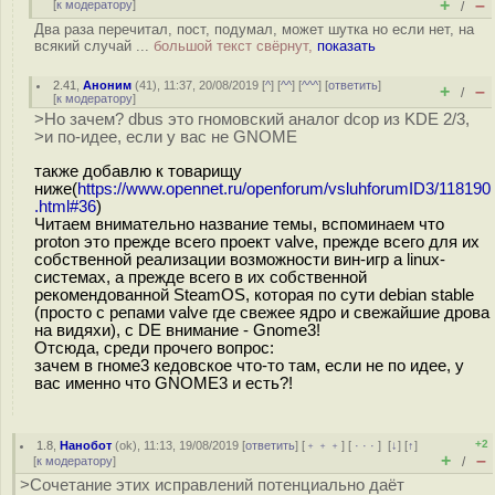
+
–
[
к модератору
]
/
Два раза перечитал, пост, подумал, может шутка но если нет, на
всякий случай ...
большой текст свёрнут,
показать
2.41
,
Аноним
(
41
), 11:37, 20/08/2019 [
^
] [
^^
] [
^^^
] [
ответить
]
+
–
/
[
к модератору
]
>Но зачем? dbus это гномовский аналог dcop из KDE 2/3,
>и по-идее, если у вас не GNOME
также добавлю к товарищу
ниже(
https://www.opennet.ru/openforum/vsluhforumID3/118190
.html#36
)
Читаем внимательно название темы, вспоминаем что
proton это прежде всего проект valve, прежде всего для их
собственной реализации возможности вин-игр а linux-
системах, а прежде всего в их собственной
рекомендованной SteamOS, которая по сути debian stable
(просто с репами valve где свежее ядро и свежайшие дрова
на видяхи), с DE внимание - Gnome3!
Отсюда, среди прочего вопрос:
зачем в гноме3 кедовское что-то там, если не по идее, у
вас именно что GNOME3 и есть?!
+2
1.8
,
Нанобот
(
ok
), 11:13, 19/08/2019 [
ответить
] [
﹢﹢﹢
] [
· · ·
]
[
↓
] [
↑
]
+
–
[
к модератору
]
/
>Сочетание этих исправлений потенциально даёт