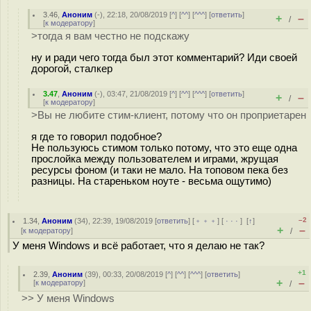
3.46
,
Аноним
(
-
), 22:18, 20/08/2019 [
^
] [
^^
] [
^^^
] [
ответить
]
+
–
/
[
к модератору
]
>тогда я вам честно не подскажу
ну и ради чего тогда был этот комментарий? Иди своей
дорогой, сталкер
3.47
,
Аноним
(
-
), 03:47, 21/08/2019 [
^
] [
^^
] [
^^^
] [
ответить
]
+
–
/
[
к модератору
]
>Вы не любите стим-клиент, потому что он проприетарен
я где то говорил подобное?
Не пользуюсь стимом только потому, что это еще одна
прослойка между пользователем и играми, жрущая
ресурсы фоном (и таки не мало. На топовом пека без
разницы. На стареньком ноуте - весьма ощутимо)
–2
1.34
,
Аноним
(
34
), 22:39, 19/08/2019 [
ответить
] [
﹢﹢﹢
] [
· · ·
]
[
↑
]
+
–
[
к модератору
]
/
У меня Windows и всё работает, что я делаю не так?
+1
2.39
,
Аноним
(
39
), 00:33, 20/08/2019 [
^
] [
^^
] [
^^^
] [
ответить
]
+
–
[
к модератору
]
/
>> У меня Windows