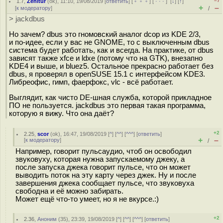
–7
1.7
,
Zenitur
(
ok
), 11:10, 19/08/2019 [
ответить
] [
﹢﹢﹢
] [
· · ·
]
[
↓
] [
↑
]
+
–
[
к модератору
]
/
> jackdbus
Но зачем? dbus это гномовский аналог dcop из KDE 2/3,
и по-идее, если у вас не GNOME, то с выключенным dbus
система будет работать, как и всегда. На практике, от dbus
зависят также xfce и ldxe (потому что на GTK), внезапно
KDE4 и выше, и bluez5. Остальное прекрасно работает без
dbus, я проверял в openSUSE 15.1 с интерфейсом KDE3.
Либреофис, гимп, фаерфокс, vlc - всё работает.
Выглядит, как чисто DE-шная служба, которой прикладное
ПО не пользуется. jackdbus это первая такая программа,
которую я вижу. Что она даёт?
+2
2.25
,
scor
(
ok
), 16:47, 19/08/2019 [
^
] [
^^
] [
^^^
] [
ответить
]
+
–
[
к модератору
]
/
Например, говорит пульсаудио, чтоб он освободил
звуковуху, которая нужна запускаемому джеку, а
после запуска джека говорит пульсе, что он может
выводить поток на эту карту через джек. Ну и после
завершения джека сообщает пульсе, что звуковуха
свободна и её можно забирать.
Может ещё что-то умеет, но я не вкурсе.:)
+2
2.36
,
Аноним
(
35
), 23:39, 19/08/2019 [
^
] [
^^
] [
^^^
] [
ответить
]