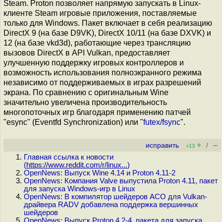
Steam. Proton позволяет напрямую запускать в Linux-
клиенте Steam игровые приложения, поставляемые
только для Windows. Пакет включает в себя реализацию
DirectX 9 (на базе D9VK), DirectX 10/11 (на базе DXVK) и
12 (на базе vkd3d), работающие через трансляцию
вызовов DirectX в API Vulkan, предоставляет
улучшенную поддержку игровых контроллеров и
возможность использования полноэкранного режима
независимо от поддерживаемых в играх разрешений
экрана. По сравнению с оригинальным Wine
значительно увеличена производительность
многопоточных игр благодаря применению патчей
"esync" (Eventfd Synchronization) или "
futex/fsync
".
+
–
исправить
/
+13
Главная ссылка к новости
(
https://www.reddit.com/r/linux...
)
OpenNews: Выпуск Wine 4.14 и Proton 4.11-2
OpenNews: Компания Valve выпустила Proton 4.11, пакет
для запуска Windows-игр в Linux
OpenNews: В компилятор шейдеров ACO для Vulkan-
драйвера RADV добавлена поддержка вершинных
шейдеров
OpenNews: Выпуск Proton 4.2-4, пакета для запуска