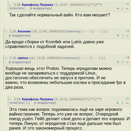
+1
2.18
,
Канифоль Патрика
(
?
), 14:07, 19/08/2019 [
^
] [
^^
] [
^^^
]
+
–
[
ответить
]
[
к модератору
]
/
Так сделайте нормальный вайн. Кто вам мешает?
+1
1.14
,
Аноним
(
14
), 12:40, 19/08/2019 [
ответить
] [
﹢﹢﹢
] [
· · ·
]
[
↑
]
+
–
[
к модератору
]
/
Да вроде сборки от Kron4ek или Lutris давно уже
справляются с подобной задачей.
–3
1.15
,
vantoo
(
ok
), 13:29, 19/08/2019 [
ответить
] [
﹢﹢﹢
] [
· · ·
]
[
↓
]
+
–
[
к модератору
]
/
Хорошая вещь этот Proton. Теперь игроделам можно
вообще не запариваться с поддержкой Linux,
достаточно обеспечить ее запуск в протоне. И не
важно, что возможны небольшие косяки и проседание fps в
два раза.
+1
2.19
,
Канифоль Патрика
(
?
), 14:11, 19/08/2019 [
^
] [
^^
] [
^^^
]
+
–
[
ответить
]
[
↓
] [
к модератору
]
/
Эта тема как вопрос поднималась ещё на заре игрового
вайностроения. Теперь это уже не вопрос. Очередной
поезд ушёл. Гейб делает своё дело и делает его хорошо. И
теперь Линукс от игроделов стал ещё дальше чем был
ранее. И это закономерный процесс.