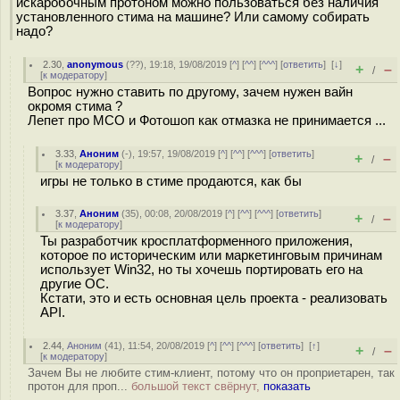
искаробочным протоном можно пользоваться без наличия
установленного стима на машине? Или самому собирать
надо?
2.30
,
anonymous
(
??
), 19:18, 19/08/2019 [
^
] [
^^
] [
^^^
] [
ответить
]
[
↓
]
+
–
/
[
к модератору
]
Вопрос нужно ставить по другому, зачем нужен вайн
окромя стима ?
Лепет про МСО и Фотошоп как отмазка не принимается ...
3.33
,
Аноним
(
-
), 19:57, 19/08/2019 [
^
] [
^^
] [
^^^
] [
ответить
]
+
–
/
[
к модератору
]
игры не только в стиме продаются, как бы
3.37
,
Аноним
(
35
), 00:08, 20/08/2019 [
^
] [
^^
] [
^^^
] [
ответить
]
+
–
/
[
к модератору
]
Ты разработчик кросплатформенного приложения,
которое по историческим или маркетинговым причинам
использует Win32, но ты хочешь портировать его на
другие ОС.
Кстати, это и есть основная цель проекта - реализовать
API.
2.44
,
Аноним
(
41
), 11:54, 20/08/2019 [
^
] [
^^
] [
^^^
] [
ответить
]
[
↑
]
+
–
/
[
к модератору
]
Зачем Вы не любите стим-клиент, потому что он проприетарен, так
протон для проп...
большой текст свёрнут,
показать