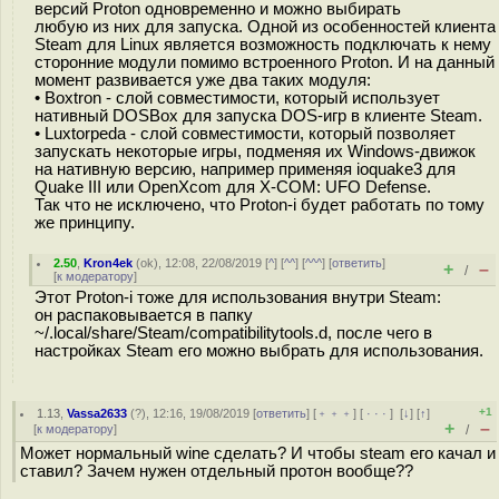
версий Proton одновременно и можно выбирать
любую из них для запуска. Одной из особенностей клиента
Steam для Linux является возможность подключать к нему
сторонние модули помимо встроенного Proton. И на данный
момент развивается уже два таких модуля:
• Boxtron - слой совместимости, который использует
нативный DOSBox для запуска DOS-игр в клиенте Steam.
• Luxtorpeda - слой совместимости, который позволяет
запускать некоторые игры, подменяя их Windows-движок
на нативную версию, например применяя ioquake3 для
Quake III или OpenXcom для X-COM: UFO Defense.
Так что не исключено, что Proton-i будет работать по тому
же принципу.
2.50
,
Kron4ek
(
ok
), 12:08, 22/08/2019 [
^
] [
^^
] [
^^^
] [
ответить
]
+
–
/
[
к модератору
]
Этот Proton-i тоже для использования внутри Steam:
он распаковывается в папку
~/.local/share/Steam/compatibilitytools.d, после чего в
настройках Steam его можно выбрать для использования.
+1
1.13
,
Vassa2633
(
?
), 12:16, 19/08/2019 [
ответить
] [
﹢﹢﹢
] [
· · ·
]
[
↓
] [
↑
]
+
–
[
к модератору
]
/
Может нормальный wine сделать? И чтобы steam его качал и
ставил? Зачем нужен отдельный протон вообще??