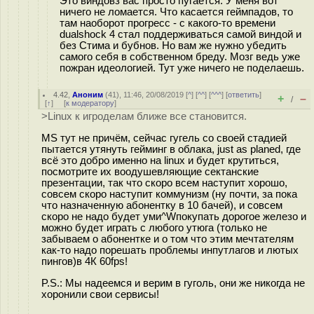
Это виндовз вас просто пугается. У меня вот
ничего не ломается. Что касается геймпадов, то
там наоборот прогресс - с какого-то времени
dualshock 4 стал поддерживаться самой виндой и
без Стима и бубнов. Но вам же нужно убедить
самого себя в собственном бреду. Мозг ведь уже
пожран идеологией. Тут уже ничего не поделаешь.
4.42
,
Аноним
(
41
), 11:46, 20/08/2019 [
^
] [
^^
] [
^^^
] [
ответить
]
+
–
/
[
↑
] [
к модератору
]
>Linux к игроделам ближе все становится.
MS тут не причём, сейчас гугель со своей стадией
пытается утянуть гейминг в облака, just as planed, где
всё это добро именно на linux и будет крутиться,
посмотрите их воодушевляющие сектанские
презентации, так что скоро всем наступит хорошо,
совсем скоро наступит коммунизм (ну почти, за пока
что назначенную абонентку в 10 бачей), и совсем
скоро не надо будет уми^Wпокупать дорогое железо и
можно будет играть с любого утюга (только не
забываем о абонентке и о том что этим мечтателям
как-то надо порешать проблемы инпутлагов и лютых
пингов)в 4К 60fps!
P.S.: Мы надеемся и верим в гуголь, они же никогда не
хоронили свои сервисы!