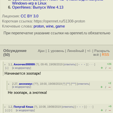
Windows-игр в Linux
OpenNews: Выпуск Wine 4.13
Лицензия:
CC BY 3.0
Короткая ссылка: https://opennet.ru/51308-proton
Ключевые слова:
proton
,
wine
,
game
При перепечатке указание ссылки на opennet.ru обязательно
Обсуждение
Ajax
|
1 уровень
|
Линейный
|
+/-
|
Раскрыть
(50)
всё
|
RSS
+26
1.1
,
Анончик999999
(
?
), 09:49, 19/08/2019 [
ответить
] [
﹢﹢﹢
] [
· · ·
]
+
–
[
↓
] [
к модератору
]
/
Начинается зоопарк!
+2
2.27
,
анонимус
(
??
), 18:00, 19/08/2019 [
^
] [
^^
] [
^^^
] [
ответить
]
+
–
[
к модератору
]
/
Не зоопарк, а энотека!
+9
1.2
,
Попугай Кеша
(
?
), 10:08, 19/08/2019 [
ответить
] [
﹢﹢﹢
] [
· · ·
]
+
–
[
↓
] [
↑
] [
к модератору
]
/