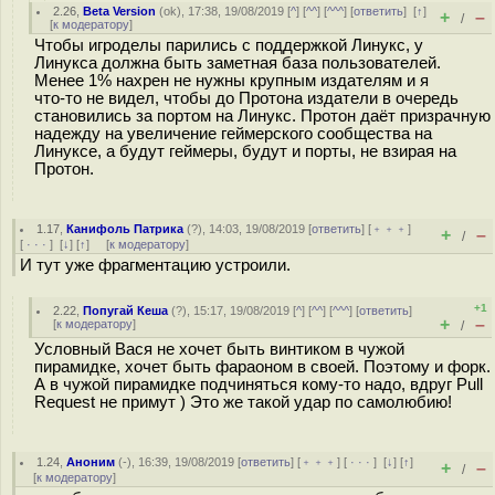
2.26
,
Beta Version
(
ok
), 17:38, 19/08/2019 [
^
] [
^^
] [
^^^
] [
ответить
]
[
↑
]
+
–
/
[
к модератору
]
Чтобы игроделы парились с поддержкой Линукс, у
Линукса должна быть заметная база пользователей.
Менее 1% нахрен не нужны крупным издателям и я
что-то не видел, чтобы до Протона издатели в очередь
становились за портом на Линукс. Протон даёт призрачную
надежду на увеличение геймерского сообщества на
Линуксе, а будут геймеры, будут и порты, не взирая на
Протон.
1.17
,
Канифоль Патрика
(
?
), 14:03, 19/08/2019 [
ответить
] [
﹢﹢﹢
]
+
–
/
[
· · ·
]
[
↓
] [
↑
] [
к модератору
]
И тут уже фрагментацию устроили.
+1
2.22
,
Попугай Кеша
(
?
), 15:17, 19/08/2019 [
^
] [
^^
] [
^^^
] [
ответить
]
+
–
[
к модератору
]
/
Условный Вася не хочет быть винтиком в чужой
пирамидке, хочет быть фараоном в своей. Поэтому и форк.
А в чужой пирамидке подчиняться кому-то надо, вдруг Pull
Request не примут ) Это же такой удар по самолюбию!
1.24
,
Аноним
(
-
), 16:39, 19/08/2019 [
ответить
] [
﹢﹢﹢
] [
· · ·
]
[
↓
] [
↑
]
+
–
/
[
к модератору
]