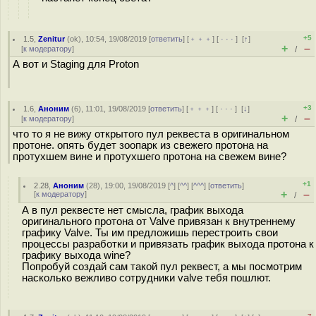
+5
1.5
,
Zenitur
(
ok
), 10:54, 19/08/2019 [
ответить
] [
﹢﹢﹢
] [
· · ·
]
[
↑
]
+
–
[
к модератору
]
/
А вот и Staging для Proton
+3
1.6
,
Аноним
(
6
), 11:01, 19/08/2019 [
ответить
] [
﹢﹢﹢
] [
· · ·
]
[
↓
]
+
–
[
к модератору
]
/
что то я не вижу открытого пул реквеста в оригинальном
протоне. опять будет зоопарк из свежего протона на
протухшем вине и протухшего протона на свежем вине?
+1
2.28
,
Аноним
(
28
), 19:00, 19/08/2019 [
^
] [
^^
] [
^^^
] [
ответить
]
+
–
[
к модератору
]
/
А в пул реквесте нет смысла, график выхода
оригинального протона от Valve привязан к внутреннему
графику Valve. Ты им предложишь перестроить свои
процессы разработки и привязать график выхода протона к
графику выхода wine?
Попробуй создай сам такой пул реквест, а мы посмотрим
насколько вежливо сотрудники valve тебя пошлют.