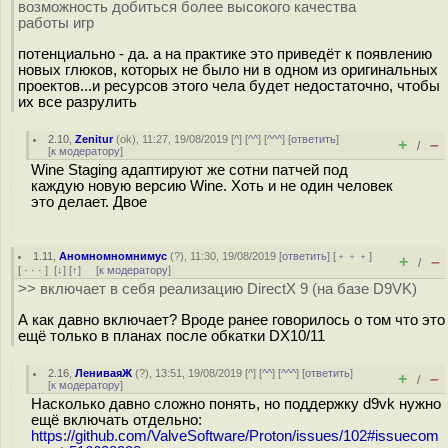
возможность добиться более высокого качества
работы игр
потенциально - да. а на практике это приведёт к появлению
новых глюков, которых не было ни в одном из оригинальных
проектов...и ресурсов этого чела будет недостаточно, чтобы
их все разрулить
2.10
,
Zenitur
(
ok
), 11:27, 19/08/2019 [
^
] [
^^
] [
^^^
] [
ответить
]
+
–
/
[
к модератору
]
Wine Staging адаптируют же сотни патчей под
каждую новую версию Wine. Хоть и не один человек
это делает. Двое
1.11
,
Аномномномнимус
(
?
), 11:30, 19/08/2019 [
ответить
] [
﹢﹢﹢
]
+
–
/
[
· · ·
]
[
↓
] [
↑
] [
к модератору
]
>> включает в себя реализацию DirectX 9 (на базе D9VK)
А как давно включает? Вроде ранее говорилось о том что это
ещё только в планах после обкатки DX10/11
2.16
,
ЛениваяЖ
(
?
), 13:51, 19/08/2019 [
^
] [
^^
] [
^^^
] [
ответить
]
+
–
/
[
к модератору
]
Насколько давно сложно понять, но поддержку d9vk нужно
ещё включать отдельно:
https://github.com/ValveSoftware/Proton/issues/102#issuecom