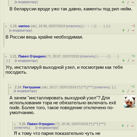
+
–
[
к модератору
]
/
В беларусии вроде ужо так давно, каменты под рил нейм.
–1
1.19
,
vantoo
(
ok
), 19:30, 02/07/2019 [
ответить
] [
﹢﹢﹢
] [
· · ·
]
[
↑
]
+
–
[
к модератору
]
/
В России вещь крайне необходимая.
+1
1.21
,
Павел Отредиез
(
?
), 20:07, 02/07/2019 [
ответить
] [
﹢﹢﹢
] [
· · ·
]
+
–
[
↓
] [
к модератору
]
/
Угу, инсталлируй выходной узел, и посмотрим как тебя
посодють.
+1
2.24
,
Гентушник
(
ok
), 20:17, 02/07/2019 [
^
] [
^^
] [
^^^
] [
ответить
]
[
↓
]
+
–
[
к модератору
]
/
А зачем "инсталлировать выходной узел"? Для
использования тора не обязательно включать exit
node. Более того, такое поведение отключено по-
умолчанию.
3.26
,
Павел Отредиез
(
?
), 20:36, 02/07/2019 [
^
] [
^^
] [
^^^
]
+
–
/
[
ответить
]
[
к модератору
]
Я к тому что парня показательно чуть не