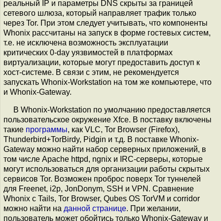
реальный IP и параметры DNS скрыты за границей
сетевого шлюза, который направляет трафик только
через Tor. При этом следует учитывать, что компоненты
Whonix рассчитаны на запуск в форме гостевых систем,
т.е. не исключена возможность эксплуатации
критических 0-day уязвимостей в платформах
виртуализации, которые могут предоставить доступ к
хост-системе. В связи с этим, не рекомендуется
запускать Whonix-Workstation на том же компьютере, что
и Whonix-Gateway.
В Whonix-Workstation по умолчанию предоставляется
пользовательское окружение Xfce. В поставку включены
такие
программы
, как VLC, Tor Browser (Firefox),
Thunderbird+TorBirdy, Pidgin и т.д. В поставке Whonix-
Gateway можно найти набор серверных приложений, в
том числе Apache httpd, ngnix и IRC-серверы, которые
могут использоваться для организации работы скрытых
сервисов Tor. Возможен проброс поверх Tor туннелей
для Freenet, i2p, JonDonym, SSH и VPN. Сравнение
Whonix с Tails, Tor Browser, Qubes OS TorVM и corridor
можно найти на
данной странице
. При желании,
пользователь может обойтись только Whonix-Gateway и