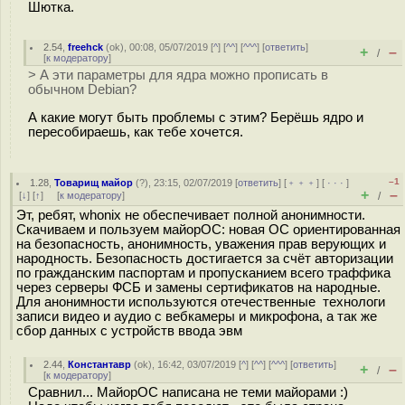
Шютка.
2.54
,
freehck
(
ok
), 00:08, 05/07/2019 [
^
] [
^^
] [
^^^
] [
ответить
]
+
–
/
[
к модератору
]
> А эти параметры для ядра можно прописать в
обычном Debian?
А какие могут быть проблемы с этим? Берёшь ядро и
пересобираешь, как тебе хочется.
–1
1.28
,
Товарищ майор
(
?
), 23:15, 02/07/2019 [
ответить
] [
﹢﹢﹢
] [
· · ·
]
+
–
[
↓
] [
↑
] [
к модератору
]
/
Эт, ребят, whonix не обеспечивает полной анонимности.
Скачиваем и пользуем майорОС: новая ОС ориентированная
на безопасность, анонимность, уважения прав верующих и
народность. Безопасность достигается за счёт авторизации
по гражданским паспортам и пропусканием всего траффика
через серверы ФСБ и замены сертификатов на народные.
Для анонимности используются отечественные технологи
записи видео и аудио с вебкамеры и микрофона, а так же
сбор данных с устройств ввода эвм
2.44
,
Константавр
(
ok
), 16:42, 03/07/2019 [
^
] [
^^
] [
^^^
] [
ответить
]
+
–
/
[
к модератору
]
Сравнил... МайорОС написана не теми майорами :)