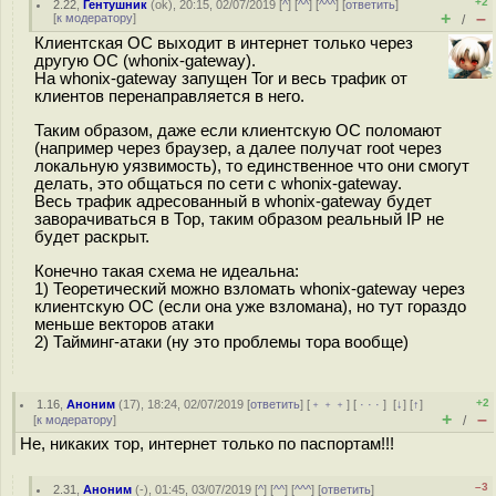
+2
2.22
,
Гентушник
(
ok
), 20:15, 02/07/2019 [
^
] [
^^
] [
^^^
] [
ответить
]
+
–
[
к модератору
]
/
Клиентская ОС выходит в интернет только через
другую ОС (whonix-gateway).
На whonix-gateway запущен Tor и весь трафик от
клиентов перенаправляется в него.
Таким образом, даже если клиентскую ОС поломают
(например через браузер, а далее получат root через
локальную уязвимость), то единственное что они смогут
делать, это общаться по сети с whonix-gateway.
Весь трафик адресованный в whonix-gateway будет
заворачиваться в Тор, таким образом реальный IP не
будет раскрыт.
Конечно такая схема не идеальна:
1) Теоретический можно взломать whonix-gateway через
клиентскую ОС (если она уже взломана), но тут гораздо
меньше векторов атаки
2) Тайминг-атаки (ну это проблемы тора вообще)
+2
1.16
,
Аноним
(
17
), 18:24, 02/07/2019 [
ответить
] [
﹢﹢﹢
] [
· · ·
]
[
↓
] [
↑
]
+
–
[
к модератору
]
/
Не, никаких тор, интернет только по паспортам!!!
–3
2.31
,
Аноним
(
-
), 01:45, 03/07/2019 [
^
] [
^^
] [
^^^
] [
ответить
]