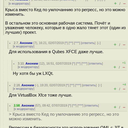
+
–
[
к модератору
]
/
Крыса вместо Кед по умлочаннию это регресс, но это можно
изменить.
В остальном это основная рабочая система. Почёт и
уважение челокеку, которые в одно жало тянет этот (один из
лучших) проект.
2.7
,
Аноним
(
7
), 16:21, 02/07/2019 [
^
] [
^^
] [
^^^
] [
ответить
]
[
↓
]
+
–
/
[
к модератору
]
Для использования в Qubes XFCE даже лучше.
+1
3.10
,
Аноним
(
12
), 16:51, 02/07/2019 [
^
] [
^^
] [
^^^
] [
ответить
]
+
–
[
к модератору
]
/
Ну хотя бы уж LXQt.
+4
2.18
,
Аноним
(
-
), 19:20, 02/07/2019 [
^
] [
^^
] [
^^^
] [
ответить
]
[
↑
]
+
–
[
к модератору
]
/
Для VirtualBox Xfce тоже лучше.
2.58
,
Аноним
(
57
), 09:42, 07/07/2019 [
^
] [
^^
] [
^^^
] [
ответить
]
+
–
/
[
к модератору
]
> Крыса вместо Кед по умлочаннию это регресс, но это
можно изменить.
Регрессии в безопасности это использования QML с JIT в