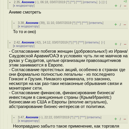
+2
2.35
,
Аноним
(
-
), 06:18, 03/07/2019 [
^
] [
^^
] [
^^^
] [
ответить
]
[
↓
] [
↑
]
+
–
[
к модератору
]
/
Аниме смотреть
3.38
,
Аноним
(
39
), 11:10, 03/07/2019 [
^
] [
^^
] [
^^^
] [
ответить
]
+
–
/
[
к модератору
]
То то и оно)
2.42
,
Аноним
(
42
), 14:12, 03/07/2019 [
^
] [
^^
] [
^^^
] [
ответить
]
[
↑
]
+
–
/
[
к модератору
]
- Согласование побегов женщин (добровольных!) из Ирана/
Саудовской Аравии/ОАЭ в условиях чуть ли не маячков на
руках у Саудитов, целые организации правозащитников
этим занимаются в Европе.
- Согласование протестных акций, особенно в странах где
они формально полностью легальны - из последнего
Гонконг и Грузия. Никакого криминала, это законно,
несмотря на как раз-таки незаконные обрывания связи и
мониторинг сети.
- Согласование финансов, финансирование бизнеса/
инвестиции в санкционные страны (Крым/Иран/etc)
бизнесами из США и Европы (вполне актуально),
абстрагирование бизнес-интересов от политики.
3.47
,
Аноним
(
-
), 22:22, 03/07/2019 [
^
] [
^^
] [
^^^
] [
ответить
]
+
–
/
[
к модератору
]
Неоправдано забыто такое применение, как торговля