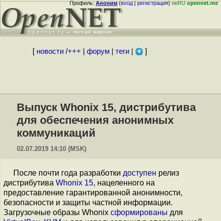
Профиль:
Аноним
(
вход
|
регистрация
)
неRU
opennet.me
[
новости
/
+++
|
форум
|
теги
|
]
Выпуск Whonix 15, дистрибутива
для обеспечения анонимных
коммуникаций
02.07.2019 14:10 (MSK)
После почти года разработки
доступен
релиз
дистрибутива
Whonix 15
, нацеленного на
предоставление гарантированной анонимности,
безопасности и защиты частной информации.
Загрузочные образы Whonix
сформированы
для