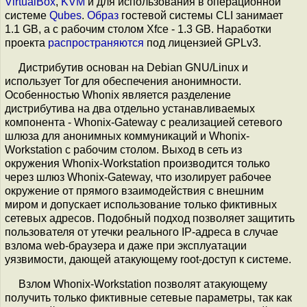
VirtualBox
,
KVM
и для использования в операционной
системе
Qubes
.
Образ
гостевой системы CLI занимает
1.1 GB, а c рабочим столом Xfce - 1.3 GB. Наработки
проекта
распространяются
под лицензией GPLv3.
Дистрибутив основан на Debian GNU/Linux и
использует Tor для обеспечения анонимности.
Особенностью Whonix является разделение
дистрибутива на два отдельно устанавливаемых
компонента - Whonix-Gateway с реализацией сетевого
шлюза для анонимных коммуникаций и Whonix-
Workstation с рабочим столом. Выход в сеть из
окружения Whonix-Workstation производится только
через шлюз Whonix-Gateway, что изолирует рабочее
окружение от прямого взаимодействия с внешним
миром и допускает использование только фиктивных
сетевых адресов. Подобный подход позволяет защитить
пользователя от утечки реального IP-адреса в случае
взлома web-браузера и даже при эксплуатации
уязвимости, дающей атакующему root-доступ к системе.
Взлом Whonix-Workstation позволят атакующему
получить только фиктивные сетевые параметры, так как