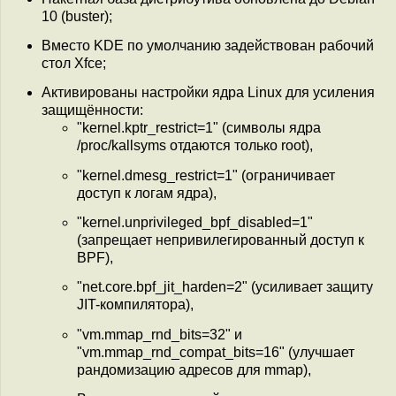
10 (buster);
Вместо KDE по умолчанию задействован рабочий
стол Xfce;
Активированы настройки ядра Linux для усиления
защищённости:
"kernel.kptr_restrict=1" (символы ядра
/proc/kallsyms отдаются только root),
"kernel.dmesg_restrict=1" (ограничивает
доступ к логам ядра),
"kernel.unprivileged_bpf_disabled=1"
(запрещает непривилегированный доступ к
BPF),
"net.core.bpf_jit_harden=2" (усиливает защиту
JIT-компилятора),
"vm.mmap_rnd_bits=32" и
"vm.mmap_rnd_compat_bits=16" (улучшает
рандомизацию адресов для mmap),