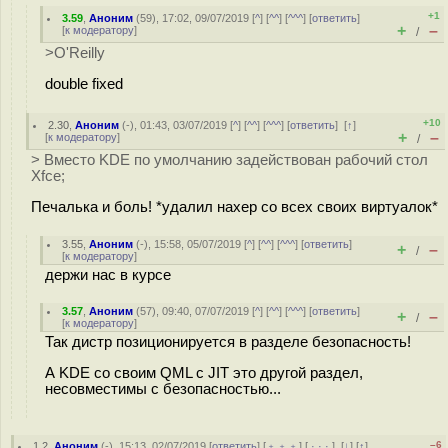
+1
3.59
,
Аноним
(
59
), 17:02, 09/07/2019 [
^
] [
^^
] [
^^^
] [
ответить
]
+
–
[
к модератору
]
/
>O'Reilly
double fixed
+10
2.30
,
Аноним
(
-
), 01:43, 03/07/2019 [
^
] [
^^
] [
^^^
] [
ответить
]
[
↑
]
+
–
[
к модератору
]
/
> Вместо KDE по умолчанию задействован рабочий стол
Xfce;
Печалька и боль! *удалил нaxep со всех своих виртуалок*
3.55
,
Аноним
(
-
), 15:58, 05/07/2019 [
^
] [
^^
] [
^^^
] [
ответить
]
+
–
/
[
к модератору
]
держи нас в курсе
3.57
,
Аноним
(
57
), 09:40, 07/07/2019 [
^
] [
^^
] [
^^^
] [
ответить
]
+
–
/
[
к модератору
]
Так дистр позиционируется в разделе безопасность!
А KDE со своим QML с JIT это другой раздел,
несовместимы с безопасностью...
–6
1.2
,
Аноним
(
-
), 15:13, 02/07/2019 [
ответить
] [
﹢﹢﹢
] [
· · ·
]
[
↓
] [
↑
]