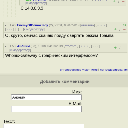
+
–
/
[
к модератору
]
С 14.0.0.9.9
+1
1.46
,
EnemyOfDemocracy
(
?
), 21:31, 03/07/2019 [
ответить
] [
﹢﹢﹢
]
+
–
[
· · ·
]
[
↑
] [
к модератору
]
/
О, круто, сейчас скачаю пойду свергать режим Трампа.
1.53
,
Аноним
(
53
), 19:08, 04/07/2019 [
ответить
] [
﹢﹢﹢
] [
· · ·
]
+
–
/
[
к модератору
]
Whonix-Gateway с графическим интерфейсом?
игнорирование участников
|
лог модерирования
Добавить комментарий
Имя:
E-Mail:
Текст: