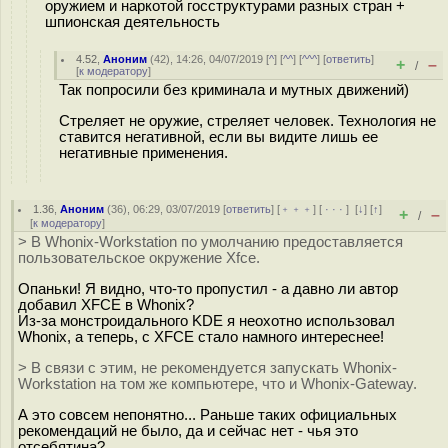
оружием и наркотой госструктурами разных стран +
шпионская деятельность
4.52
,
Аноним
(
42
), 14:26, 04/07/2019 [
^
] [
^^
] [
^^^
] [
ответить
]
+
–
/
[
к модератору
]
Так попросили без криминала и мутных движений)
Стреляет не оружие, стреляет человек. Технология не
ставится негативной, если вы видите лишь ее
негативные применения.
1.36
,
Аноним
(
36
), 06:29, 03/07/2019 [
ответить
] [
﹢﹢﹢
] [
· · ·
]
[
↓
] [
↑
]
+
–
/
[
к модератору
]
> В Whonix-Workstation по умолчанию предоставляется
пользовательское окружение Xfce.
Опаньки! Я видно, что-то пропустил - а давно ли автор
добавил XFCE в Whonix?
Из-за монстроидального KDE я неохотно использовал
Whonix, а теперь, c XFCE стало намного интереснее!
> В связи с этим, не рекомендуется запускать Whonix-
Workstation на том же компьютере, что и Whonix-Gateway.
А это совсем непонятно... Раньше таких официальных
рекомендаций не было, да и сейчас нет - чья это
отсебятина?