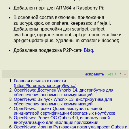
Добавлен порт для ARM64 и Raspberry Pi;
В основной состав включены приложения
zulucrypt, qtox, onionshare, keepassxc и firejail.
Добавлены прослойки для scurlget, curlget,
pwchange, upgrade-nonroot, apt-get-noninteractive и
apt-get-update-plus. Удалены mixmaster и ricochet;
Добавлена поддержка P2P-сети
Bisq
.
+
–
исправить
/
+13
Главная ссылка к новости
(
https://forums.whonix.org/t/wh...
)
OpenNews: Доступен Whonix 14, дистрибутив для
обеспечения анонимных коммуникаций
OpenNews: Выпуск Whonix 13, дистрибутива для
обеспечения анонимных коммуникаций
OpenNews: Проект Qubes выступил с новой
инициативой сертификации безопасных ноутбуков
OpenNews: Релиз ОС Qubes 4.0, использующей
виртуализацию для изоляции приложений
OpenNews: Йоанна Рутковская покинула проект Qubes и