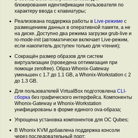
блокирования идентификации пользователя по
характеру ввода с клавиатуры;
Реализована поддержка работы в
Live-режиме
с
размещением данных в оперативной памяти, а не
на диске. Доступно два режима загрузки grub-live и
ro-mode-init (автоматически включает Live-режим,
если накопитель доступен только для чтения);
Сокращён размер образов для систем
виртуализации (проведена оптимизация при
помощи zerofree). Образ Whonix-Gateway
уменьшен с 1.7 до 1.1 GB, а Whonix-Workstation c 2
до 1.3 GB.
Для пользователей VirtualBox подготовлена
CLI-
сборка
без графического интерфейса. Компоненты
Whonix-Gateway и Whonix-Workstation
унифицированы в форме единого ova-образа;
Упрощена установка компонентов для ОС Qubes;
В Whonix KVM добавлена поддержка консоли
через последовательный порт;