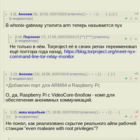
+4
1.11
,
Аноним
(
9
), 16:53, 02/07/2019 [
ответить
] [
﹢﹢﹢
] [
· · ·
]
[
↓
] [
↑
]
+
–
[
к модератору
]
/
В whonix-gateway утилита arm теперь называется nyx
2.14
,
Пороноег
(
?
), 17:59, 02/07/2019 [
^
] [
^^
] [
^^^
] [
ответить
]
+
–
/
[
к модератору
]
Не только в нём. Torproject её в своих репах переименовал
ещё полтора года назад.
https://blog.torproject.org/meet-nyx-
command-line-tor-relay-monitor
+5
1.13
,
Аноним
(
12
), 16:58, 02/07/2019 [
ответить
] [
﹢﹢﹢
] [
· · ·
]
[
↑
]
+
–
[
к модератору
]
/
>Добавлен порт для ARM64 и Raspberry Pi;
О, да, Raspberry Pi с VideoCore-блобом - комп для
обеспечения анонимных коммуникаций.
–2
1.15
,
жека воробьев
(
?
), 18:00, 02/07/2019 [
ответить
] [
﹢﹢﹢
] [
· · ·
]
+
–
[
↓
] [
к модератору
]
/
Не понял, как реализовано скрытие реального айпи рабочей
станции "even malware with root privileges"?