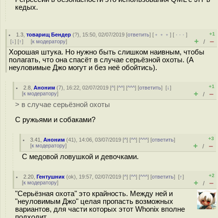
кедых.
+1
1.3
,
товарищ Бендер
(
?
), 15:50, 02/07/2019 [
ответить
] [
﹢﹢﹢
] [
· · ·
]
+
–
[
↓
] [
↑
] [
к модератору
]
/
Хорошая штука. Но нужно быть слишком наивным, чтобы
полагать, что она спасёт в случае серьёзной охоты. (А
неуловимые Джо могут и без неё обойтись).
+1
2.8
,
Аноним
(
7
), 16:22, 02/07/2019 [
^
] [
^^
] [
^^^
] [
ответить
]
[
↓
]
+
–
[
к модератору
]
/
> в случае серьёзной охоты
С ружьями и собаками?
+3
3.41
,
Аноним
(
41
), 14:06, 03/07/2019 [
^
] [
^^
] [
^^^
] [
ответить
]
+
–
[
к модератору
]
/
С медовой ловушкой и девочками.
+2
2.20
,
Гентушник
(
ok
), 19:57, 02/07/2019 [
^
] [
^^
] [
^^^
] [
ответить
]
[
↑
]
+
–
[
к модератору
]
/
"Серьёзная охота" это крайность. Между ней и
"неуловимым Джо" целая пропасть возможных
вариантов, для части которых этот Whonix вполне
подходит.