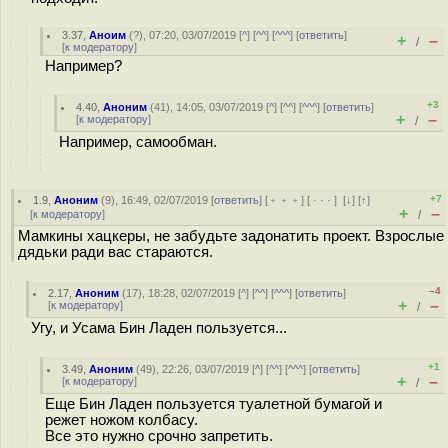
3.37
,
Аноим
(
?
), 07:20, 03/07/2019 [
^
] [
^^
] [
^^^
] [
ответить
]
+
–
/
[
к модератору
]
Например?
+3
4.40
,
Аноним
(
41
), 14:05, 03/07/2019 [
^
] [
^^
] [
^^^
] [
ответить
]
+
–
[
к модератору
]
/
Например, самообман.
+7
1.9
,
Аноним
(
9
), 16:49, 02/07/2019 [
ответить
] [
﹢﹢﹢
] [
· · ·
]
[
↓
] [
↑
]
+
–
[
к модератору
]
/
Мамкины хацкеры, не забудьте задонатить проект. Взрослые
дядьки ради вас стараются.
–4
2.17
,
Аноним
(
17
), 18:28, 02/07/2019 [
^
] [
^^
] [
^^^
] [
ответить
]
+
–
[
к модератору
]
/
Угу, и Усама Бин Ладен пользуется...
+1
3.49
,
Аноним
(
49
), 22:26, 03/07/2019 [
^
] [
^^
] [
^^^
] [
ответить
]
+
–
[
к модератору
]
/
Еще Бин Ладен пользуется туалетной бумагой и
режет ножом колбасу.
Все это нужно срочно запретить.