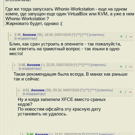
Где же тогда запускать Whonix-Workstation - еще на одном
компе, где запущен еще один VirtualBox или KVM, а уже в нем
Whonix-Workstation ?
Жирновато будет, однако :(
2.45
,
Аноним
(
36
), 18:30, 03/07/2019 [
^
] [
^^
] [
^^^
] [
ответить
]
+
–
/
[
к модератору
]
Блин, как срач устроить в опеннете - так пожалуйста,
как ответить на грамотный вопрос - так языки в одно
место!
3.48
,
Аноним
(
-
), 22:25, 03/07/2019 [
^
] [
^^
] [
^^^
] [
ответить
]
+
–
/
[
к модератору
]
Такая рекомендация была всегда. В манах как раньше
так и сейчас
4.51
,
Аноним
(
36
), 03:10, 04/07/2019 [
^
] [
^^
] [
^^^
] [
ответить
]
+
–
/
[
к модератору
]
Ну и когда запилили XFCE вместо сраных
кедов?
По новостям офсайта эту красную дату
установить не удалось.
5.56
,
Аноним
(
-
), 21:51, 05/07/2019 [
^
] [
^^
] [
^^^
] [
ответить
]