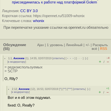
присоединилась к работе над платформой Golem
Лицензия:
CC BY 3.0
Короткая ссылка: https://opennet.ru/51009-whonix
Ключевые слова:
whonix
При перепечатке указание ссылки на opennet.ru обязательно
Обсуждение
Ajax
|
1 уровень
|
Линейный
|
+/-
|
Раскрыть
(55)
всё
|
RSS
–4
1.1
,
Аноним
(
1
), 14:55, 02/07/2019 [
ответить
] [
﹢﹢﹢
] [
· · ·
]
[
↓
]
+
–
[
к модератору
]
/
> редкоиспользуемых
> SCTP
O, Rlly?
+1
2.12
,
Аноним
(
12
), 16:53, 02/07/2019 [
^
] [
^^
] [
^^^
] [
ответить
]
[
↓
]
+
–
[
к модератору
]
/
Вот и я об этом подумал.
fixed: O, Really?