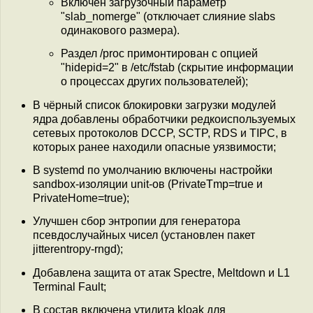
Включен загрузочный параметр
"slab_nomerge" (отключает слияние slabs
одинакового размера).
Раздел /proc примонтирован с опцией
"hidepid=2" в /etc/fstab (скрытие информации
о процессах других пользователей);
В чёрный список блокировки загрузки модулей
ядра добавлены обработчики редкоиспользуемых
сетевых протоколов DCCP, SCTP, RDS и TIPC, в
которых ранее находили опасные уязвимости;
В systemd по умолчанию включены настройки
sandbox-изоляции unit-ов (PrivateTmp=true и
PrivateHome=true);
Улучшен сбор энтропии для генератора
псевдослучайных чисел (установлен пакет
jitterentropy-rngd);
Добавлена защита от атак Spectre, Meltdown и L1
Terminal Fault;
В состав включена утилита kloak для