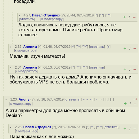
посадили.
4.27
,
Павел Отредиез
(
?
), 20:44, 02/07/2019 [
^
] [
^^
] [
^^^
]
+
–
/
[
ответить
]
[
к модератору
]
Ладно, извиняюсь перед дистрибутивов, я не
хотел антирекламы. Пилите ребята. Просто мир
сложнее.
2.32
,
Аноним
(
-
), 01:46, 03/07/2019 [
^
] [
^^
] [
^^^
] [
ответить
]
[
↑
]
+
–
/
[
к модератору
]
Мальчик, изучи матчасть!
2.34
,
Аноним
(
-
), 06:13, 03/07/2019 [
^
] [
^^
] [
^^^
] [
ответить
]
+
–
/
[
к модератору
]
Ну так зачем держать его дома? Анонимно оплачивать и
обслуживать VPS не есть большая проблема.
–1
1.23
,
Anony
(
?
), 20:16, 02/07/2019 [
ответить
] [
﹢﹢﹢
] [
· · ·
]
[
↓
] [
↑
]
+
–
[
к модератору
]
/
А эти параметры для ядра можно прописать в обычном
Debian?
2.25
,
Павел Отредиез
(
?
), 20:32, 02/07/2019 [
^
] [
^^
] [
^^^
] [
ответить
]
+
–
/
[
к модератору
]
Параноикам как я все можно:)