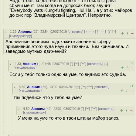
Надо чтобы когда тебя посодют - это была страна
сбычи мечт. Там когда на допросах бьют, звучит
"Everybody wats Kung-fu fighting, Hu! Ha!", а у этих майоров
до сих пор "Владимирский Централ". Неприятно.
1.29
,
Аноним
(
29
), 23:54, 02/07/2019 [
ответить
] [
﹢﹢﹢
] [
· · ·
]
[
↓
] [
↑
]
+
–
/
[
к модератору
]
Анонимные анонимы подскажите анонимно сферу
применения этого чуда науки и техники. Без криминала. И
заведомо мутных движений?
+1
2.33
,
Аноним
(
-
), 01:48, 03/07/2019 [
^
] [
^^
] [
^^^
] [
ответить
]
[
↓
]
+
–
[
к модератору
]
/
Если у тебя только одно на уме, то видимо это судьба.
+1
3.39
,
Аноним
(
39
), 13:02, 03/07/2019 [
^
] [
^^
] [
^^^
] [
ответить
]
+
–
[
к модератору
]
/
так поделись что у тебя на уме?
4.50
,
Аноним
(
49
), 22:31, 03/07/2019 [
^
] [
^^
] [
^^^
] [
ответить
]
+
–
/
[
к модератору
]
У меня на уме то что в твои штаны майор залез.