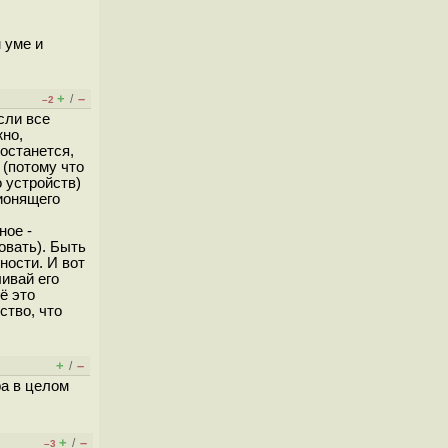
 уме и
+
–
/
–2
сли все
жно,
останется,
 (потому что
 устройств)
ионящего
ное -
овать). Быть
ности. И вот
ивай его
ё это
ство, что
+
–
/
ра в целом
+
–
/
–3