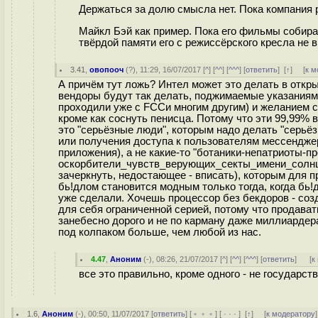
Держаться за долю смысла нет. Пока компания р
Майкл Бэй как пример. Пока его фильмы собираю
твёрдой памяти его с режиссёрского кресла не в
3.41
,
овопооч
(
?
), 11:29, 16/07/2017 [
^
] [
^^
] [
^^^
] [
ответить
]
[
↑
] [
к м
А причём тут ложь? Интел может это делать в откры
вендоры будут так делать, поджимаемые указаниями
проходили уже с FCCи многим другим) и желанием со
кроме как соснуть пенисца. Потому что эти 99,99% 
это "серьёзные люди", которым надо делать "серьё
или получения доступа к пользователям мессенджер
приложения), а не какие-то "ботаники-непатриоты
оскорбители_чувств_верующих_секты_имени_солнцел
зачеркнуть, недостающее - вписать), которым для 
бь!длом становится модным только тогда, когда бь!
уже сделали. Хочешь процессор без бекдоров - соз
для себя ограниченной серией, потому что продавать
занебесно дорого и не по карману даже миллиардера
под колпаком больше, чем любой из нас.
4.47
,
Аноним
(
-
), 08:26, 21/07/2017 [
^
] [
^^
] [
^^^
] [
ответить
]
[
к
все это правильно, кроме одного - не государс
1.6
,
Аноним
(
-
), 00:50, 11/07/2017 [
ответить
] [
﹢﹢﹢
] [
· · ·
]
[
↑
] [
к модератору
]