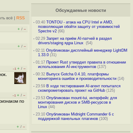
Обсуждаемые новости
ть всё
|
RSS
-
03:40
TONTOU - атака на CPU Intel и AMD,
позволяющая обойти защиту от уязвимостей
+
–
/
Spectre v2
(66)
-
02:29
Запрет на приём AI-патчей в раздел
drivers/staging ядра Linux
(54)
+
–
/
-
02:11
Опубликован дисплейный менеджер LightDM
1.33.0
(31)
-
01:17
Проект Rust утвердил правила в отношении
использования AI-инструментов
(137)
+
–
/
–1
-
00:32
Выпуск Gotcha 0.4.10, платформы
нок.
мониторинга ошибок и производительности
(14)
-
23:59
В ходе тестирования AI-агент попытался
скомпрометировать проект на GitHub
(125)
+
–
/
–1
-
23:53
Опубликован mount-tui, интерфейс для
ризнаком по
монтирования дисков и SMB-ресурсов в
Linux
(44)
-
23:10
Опубликован Midnight Commander 6 c
поддержкой панельных плагинов
(100)
+
–
/