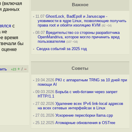
и (включая
Важное
ия данных
-
11.07
GhostLock, BadEpoll и Januscape -
уязвимости в ядре Linux, позволяющие получить
права root и обойти изоляцию KVM
лялся
с
(82 +34)
 не
-
08.07
Вредительство со стороны разработчика
OpenMandriva, которое могло причинить вред
ее время
пользователям
(107 +34)
твечали бы
-
Сводка событий за 2025 год
й оценке
Советы
+
–
вить
/
+23
-
19.04.2026
PKI с аппаратным TRNG за 10 дней при
помощи AI
-
09.03.2026
Борьба с web-ботами через запрет
HTTP/1.1
-
27.02.2026
Удаление всех IPv6 link-local адресов
на всех сетевых интерфейсах в Linux
-
27.01.2026
Ускорение пересборки llama.cpp
-
25.12.2025
Атомарные обновления в OSTree