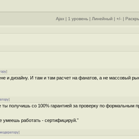
Ajax
|
1 уровень
|
Линейный
|
+/-
|
Раскры
]
тору
]
не и дизайну. И там и там расчет на фанатов, а не массовый ры
атору
]
ые ты получишь со 100% гарантией за проверку по формальным п
Не умеешь работать - сертифицируй."
 модератору
]