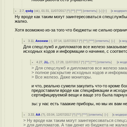
2.7
,
qsdg
(
ok
), 01:31, 11/07/2017 [
^
] [
^^
] [
^^^
] [
ответить
]
[
↓
] [
↑
] [
к модерат
Ну вроде как таким могут заинтересоваться спецслужбы 
жалко.
Хотя возможно из-за того что бюджеты не сильно ограни
3.11
,
Аноним
(
-
), 07:14, 11/07/2017 [
^
] [
^^
] [
^^^
] [
ответить
]
[
↓
] [
к мо
Для спецслужб и дипломатов все железо заказывае
исходных кодов и информации о начинке, с соотве
4.27
,
J.L.
(
?
), 17:28, 11/07/2017 [
^
] [
^^
] [
^^^
] [
ответить
]
[
к мод
> Для спецслужб и дипломатов все железо зак
> полное раскрытие исходных кодов и информац
> Все железо. Даже мониторы.
и что, реально сумели закупить что-то кроме бо
предоставили вроде как спецификации и исходн
сертифицируемой вещи и ваще это была парнух
зы: у нас есть тааакие приборы, но мы их вам н
3.33
,
АА
(
?
), 03:04, 12/07/2017 [
^
] [
^^
] [
^^^
] [
ответить
]
[
↑
] [
к модера
> Ну вроде как таким могут заинтересоваться спецс
> для дипломатов. А там денег из бюджета не жалко