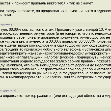
астёт и приносит прибыль никто тебя и так не снимет.
т лярды в прокате, он продолжит их снимать и никто в здравом
ыгонит.
одератору
]
тую, 99,99% согласятся с этим. Проходили уже с виндой 10. А е
 государственных регуляторов (и не говорите, что это невозмо
хранить своё привелегированное положение, ничего другого не 
всё устраивает, и именно эти 99,99% приносят 99,9999% прибыли
зные дела" вроде командировки в сша (с досмотром содержимого
а "воцапп" (с привязкой мобильного телефона и установкой шп
-предатели-пираты-хакеры-наркоторговцы-педофилы-террористы-
икого-неплательщики_налогов" (нужное - подчеркнуть, ненуж
процветания родного государства жалко своими правами пожертв
длу нампкают, что быть небь!длом сделают дорогим до недоступ
давай свою компанию и разрабатывай свой процессор и изготавл
 такой процессор на рынке ни одно государство не позволит. Вс
м. А миллиардерам это и не нужно - они так встроены в государ
 модератору
]
тва определяют вектор развития (или деградации) общества и ми