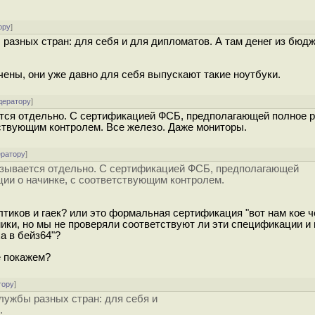
ору
]
разных стран: для себя и для дипломатов. А там денег из бюдж
чены, они уже давно для себя выпускают такие ноутбуки.
дератору
]
тся отдельно. С сертификацией ФСБ, предполагающей полное 
тствующим контролем. Все железо. Даже мониторы.
ератору
]
азывается отдельно. С сертификацией ФСБ, предполагающей
ии о начинке, с соответствующим контролем.
лтиков и гаек? или это формальная сертификация "вот нам кое ч
ики, но мы не проверяли соответствуют ли эти спецификации и
а в бейз64"?
е покажем?
тору
]
лужбы разных стран: для себя и
.