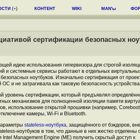
ОСТИ
(
+
)
КОНТЕНТ
WIKI
MAN'ы
ФО
ициативой сертификации безопасных ноу
ующей идею использования гипервизора для строгой изоляц
ий и системные сервисы работают в отдельных виртуальны
безопасных ноутбуков. Изначально сертификация от проек
 ОС и не затрагивала как таковую безопасность устройства
й уровень сертификации, который предъявлял определён
ратных механизмов для полноценной изоляции памяти вирту
в, использование открытой прошивки (например, Coreboot)
ключение камеры, Wi-Fi и Bluetooth.
 параметры
stateless-ноутбука
, защищённого от бэкдоров, в
teless-ноутбуков в том, что данные в них жестко отделены 
 Intel Management Engine (ME) получить скрытый доступ к