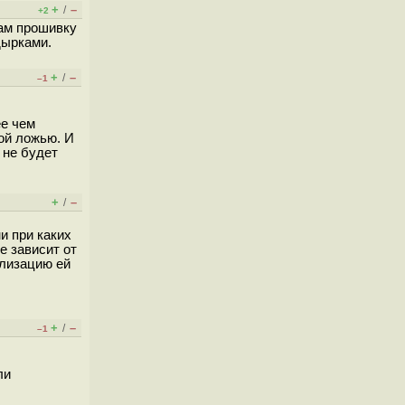
+
–
/
+2
там прошивку
дырками.
+
–
/
–1
ее чем
ой ложью. И
 не будет
+
–
/
и при каких
е зависит от
ализацию ей
+
–
/
–1
ли