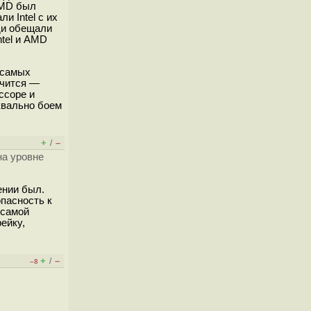
AMD был
и Intel с их
ди обещали
ntel и AMD
 самых
учится —
ссоре и
квально боем
+
–
/
на уровне
ении был.
опасность к
 самой
ейку,
+
–
/
–8