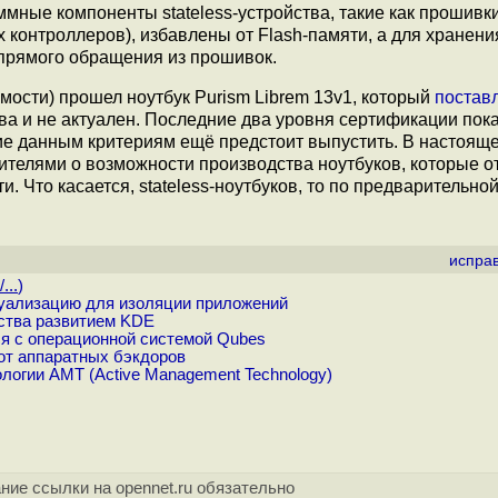
ные компоненты stateless-устройства, такие как прошивк
 контроллеров), избавлены от Flash-памяти, а для хранен
 прямого обращения из прошивок.
мости) прошел ноутбук Purism Librem 13v1, который
постав
ва и не актуален. Последние два уровня сертификации пока
щие данным критериям ещё предстоит выпустить. В настоящ
ителями о возможности производства ноутбуков, которые о
Что касается, stateless-ноутбуков, то по предварительно
испра
...
)
уализацию для изоляции приложений
ства развитием KDE
ся с операционной системой Qubes
от аппаратных бэкдоров
ологии AMT (Active Management Technology)
ние ссылки на opennet.ru обязательно