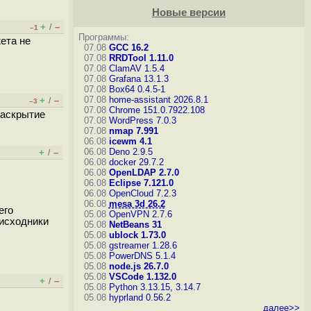
Новые версии
+
–
/
–1
Программы:
ета не
07.08
GCC 16.2
07.08
RRDTool 1.11.0
07.08
ClamAV 1.5.4
07.08
Grafana 13.1.3
07.08
Box64 0.4.5-1
07.08
home-assistant 2026.8.1
+
–
/
–3
07.08
Chrome 151.0.7922.108
раскрытие
07.08
WordPress 7.0.3
07.08
nmap 7.991
06.08
icewm 4.1
06.08
Deno 2.9.5
+
–
/
06.08
docker 29.7.2
06.08
OpenLDAP 2.7.0
06.08
Eclipse 7.121.0
06.08
OpenCloud 7.2.3
06.08
mesa 3d 26.2
его
05.08
OpenVPN 2.7.6
 исходники
05.08
NetBeans 31
05.08
ublock 1.73.0
05.08
gstreamer 1.28.6
05.08
PowerDNS 5.1.4
05.08
node.js 26.7.0
05.08
VSCode 1.132.0
+
–
/
05.08
Python 3.13.15, 3.14.7
05.08
hyprland 0.56.2
далее>>