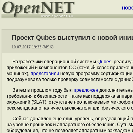
НОВ
Проект Qubes выступил с новой ин
10.07.2017 19:33 (MSK)
Разработчики операционной системы
Qubes
, реализ
приложений и компонентов ОС (каждый класс приложен
машинах),
представили
новую программу сертификации 
подразумевала только проверку совместимости с данной
Затем в прошлом году был
предложен
дополнительны
требования к безопасности, такие как поддержка аппа
окружений (SLAT), отсутствие неотключаемых микрофоно
рекомендовано наличие выключателя для физического от
Сейчас добавлен ещё один уровень, определяющий
на уровне прошивок и аппаратного обеспечения. Суть sta
оборудования, что не позволяет аппаратным закладкам и