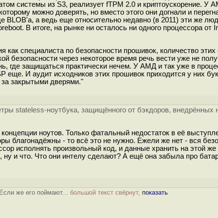
атом системы из S3, реализует fTPM 2.0 и криптоускорение. У 
орому можно доверять, но вместо этого они догнали и перегнал
е BLOB'а, а ведь еще относительно недавно (в 2011) эти же лю
eboot. В итоге, на рынке ни осталось ни одного процессора от I
ния как специалиста по безопасности прошивок, количество этих
кой безопасности через некоторое время речь вести уже не пол
ь, где защищаться практически нечем. У АМД и так уже в проце
SP еще. И аудит исходников этих прошивок приходится у них бу
о за закрытыми дверями."
]
ры stateless-ноутбука, защищённого от бэкдоров, внедрённых 
о концепции ноутов. Только фатальный недостаток в её выступл
ы благонадёжны - то всё это не нужно. Ежели же нет - вся без
ссор исполнять произвольный код, и данные хранить на этой же
 ну и что. Что они интелу сделают? А ещё она забыла про батар
Если же его поймают...
большой текст свёрнут,
показать