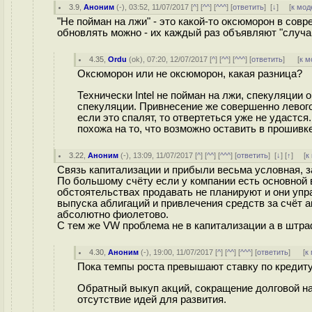
3.9
,
Аноним
(
-
), 03:52, 11/07/2017 [
^
] [
^^
] [
^^^
] [
ответить
]
[
↓
] [
к мод
"Не пойман на лжи" - это какой-то оксюморон в совр
обновлять можно - их каждый раз объявляют "случа
4.35
,
Ordu
(
ok
), 07:20, 12/07/2017 [
^
] [
^^
] [
^^^
] [
ответить
]
[
к м
Оксюморон или не оксюморон, какая разница?
Технически Intel не пойман на лжи, спекуляции о
спекуляции. Привнесение же совершенно левого
если это спалят, то отвертеться уже не удастся
похожа на то, что возможно оставить в прошивк
3.22
,
Аноним
(
-
), 13:09, 11/07/2017 [
^
] [
^^
] [
^^^
] [
ответить
]
[
↓
] [
↑
] [
к
Связь капитализации и прибыли весьма условная, з
По большому счёту если у компании есть основной в
обстоятельствах продавать не планируют и они упра
выпуска аблигаций и привлечения средств за счёт ак
абсолютно фиолетово.
С тем же VW проблема не в капитализации а в штра
4.30
,
Аноним
(
-
), 19:00, 11/07/2017 [
^
] [
^^
] [
^^^
] [
ответить
]
[
к
Пока темпы роста превышают ставку по кредиту,
Обратный выкуп акций, сокращение долговой нагр
отсутствие идей для развития.