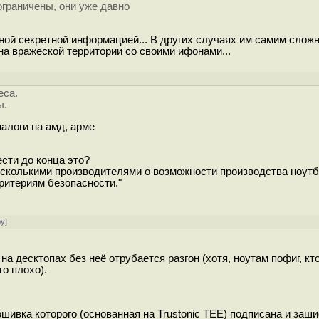
ограничены, они уже давно
ной секретной информацией... В других случаях им самим сложн
 на вражеской территории со своими ифонами...
еса.
ы.
налоги на амд, арме
ести до конца это?
есколькими производителями о возможности производства ноутб
ритериям безопасности."
ру
]
на десктопах без неё отрубается разгон (хотя, ноутам пофиг, кто
то плохо).
ивка которого (основанная на Trustonic TEE) подписана и заши