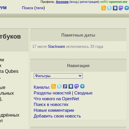
Профиль:
Аноним
(
вход
|
регистрация
)
неRU
opennet.me
РУМ
Поиск
(
теги
)
тбуков
Памятные даты
17 июля
Slackware
исполнилось 33 года
ии
х
Навигация
та Qubes
.
ные
Каналы:
альных
Разделы новостей
|
Сводные
,
Что нового на OpenNet
Поиск в новостях
Новые комментарии
недрённых
Добавить свою новость
от