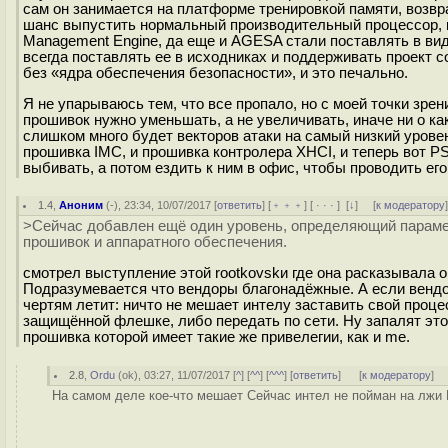
сам он занимается на платформе тренировкой памяти, возвр
шанс выпустить нормальный производительный процессор, кот
Management Engine, да еще и AGESA стали поставлять в вид
всегда поставлять ее в исходниках и поддерживать проект cor
без «ядра обеспечения безопасности», и это печально.
Я не упарываюсь тем, что все пропало, но с моей точки зре
прошивок нужно уменьшать, а не увеличивать, иначе ни о ка
слишком много будет векторов атаки на самый низкий уровен
прошивка IMC, и прошивка контролера XHCI, и теперь вот P
выбивать, а потом ездить к ним в офис, чтобы проводить ег
1.4
,
Аноним
(
-
), 23:34, 10/07/2017 [
ответить
] [
﹢﹢﹢
] [
· · ·
]
[
↓
] [
к модератору
>Сейчас добавлен ещё один уровень, определяющий парамет
прошивок и аппаратного обеспечения.
смотрел выступление этой rootkovskи где она расказывала 
Подразумевается что вендоры благонадёжные. А если вендор
чертям летит: ничто не мешает интелу заставить свой проце
защищённой флешке, либо передать по сети. Ну запалят это,
прошивка которой имеет такие же привелегии, как и me.
2.8
,
Ordu
(
ok
), 03:27, 11/07/2017 [
^
] [
^^
] [
^^^
] [
ответить
]
[
к модератору
]
На самом деле кое-что мешает Сейчас интел не пойман на лжи 