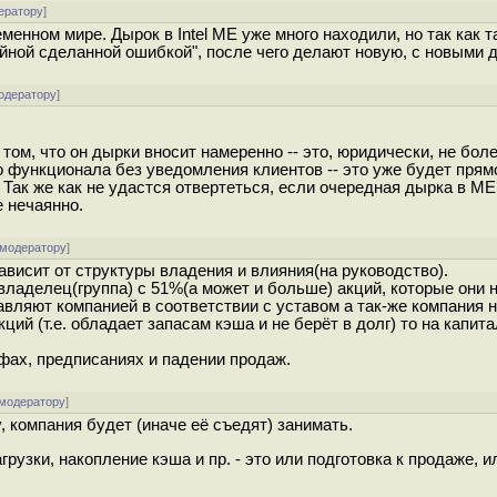
ератору
]
еменном мире. Дырок в Intel ME уже много находили, но так как 
йной сделанной ошибкой", после чего делают новую, с новыми 
одератору
]
 том, что он дырки вносит намеренно -- это, юридически, не бол
 функционала без уведомления клиентов -- это уже будет прям
. Так же как не удастся отвертеться, если очередная дырка в ME
е нечаянно.
 модератору
]
ависит от структуры владения и влияния(на руководство).
ладелец(группа) с 51%(а может и больше) акций, которые они н
вляют компанией в соответствии с уставом а так-же компания н
ций (т.е. обладает запасам кэша и не берёт в долг) то на капит
фах, предписаниях и падении продаж.
 модератору
]
 компания будет (иначе её съедят) занимать.
узки, накопление кэша и пр. - это или подготовка к продаже, и