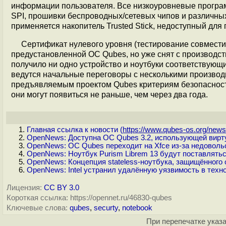
информации пользователя. Все низкоуровневые программ
SPI, прошивки беспроводных/сетевых чипов и различных
применяется накопитель Trusted Stick, недоступный для
Сертификат нулевого уровня (тестирование совмести
предустановленной ОС Qubes, но уже снят с производст
получило ни одно устройство и ноутбуки соответствую
ведутся начальные переговоры с несколькими производ
предъявляемым проектом Qubes критериям безопасности. 
они могут появиться не раньше, чем через два года.
Главная ссылка к новости (
https://www.qubes-os.org/news/
OpenNews: Доступна ОС Qubes 3.2, использующей вирт
OpenNews: ОС Qubes переходит на Xfce из-за недоволь
OpenNews: Ноутбук Purism Librem 13 будут поставлять
OpenNews: Концепция stateless-ноутбука, защищённого 
OpenNews: Intel устранил удалённую уязвимость в техн
Лицензия:
CC BY 3.0
Короткая ссылка: https://opennet.ru/46830-qubes
Ключевые слова:
qubes
,
securty
,
notebook
При перепечатке указа