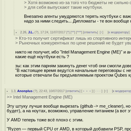
> Хотя возможно из-за того что бюджеты не сильно 
> для себя выпускают такие ноутбуки.
Внезапно агенты умудряются терять ноутбуки с важ
надо за ними следить... Дипломаты - те вон вообще
2.26
,
J.L.
(
?
), 17:24, 11/07/2017 [
^
] [
^^
] [
^^^
] [
ответить
]
[
↑
] [
к модератору
]
> Кто-то получит сертификат лишь из спортивного интер
> Рыночных конкурентных по цене решений не будет ув
никто не получит, ибо "Intel Management Engine (ME)" и а
какие ещё ноутбуки есть ?
зы: как этим парням закинуть денег чтоб они смогли дов
"В настоящее время ведутся начальные переговоры с н
которые отвечали бы предъявляемым проектом Qubes к
1.3
,
Anonplus
(
?
), 22:43, 10/07/2017 [
ответить
] [
﹢﹢﹢
] [
· · ·
]
[
↑
] [
к модерато
>> Intel Management Engine (ME)
Эту штуку лучше вообще вырезать (github -> me_cleaner), но 
будет), а на ноутах, возможно, управление питанием (а вот э
У AMD теперь тоже всё плохо с этим.
"Ryzen — первый CPU от AMD, в который добавили PSP, прош