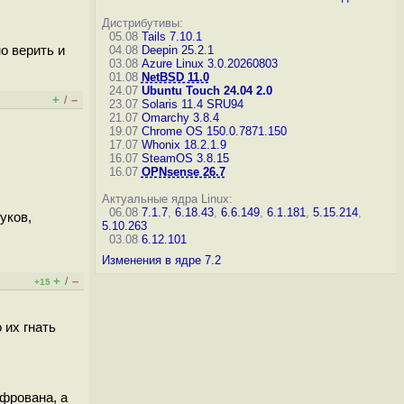
Дистрибутивы:
05.08
Tails 7.10.1
о верить и
04.08
Deepin 25.2.1
03.08
Azure Linux 3.0.20260803
01.08
NetBSD 11.0
24.07
Ubuntu Touch 24.04 2.0
+
–
/
23.07
Solaris 11.4 SRU94
21.07
Omarchy 3.8.4
19.07
Chrome OS 150.0.7871.150
17.07
Whonix 18.2.1.9
16.07
SteamOS 3.8.15
16.07
OPNsense 26.7
Актуальные ядра Linux:
06.08
7.1.7
,
6.18.43
,
6.6.149
,
6.1.181
,
5.15.214
,
уков,
5.10.263
03.08
6.12.101
Изменения в ядре 7.2
+
–
/
+15
 их гнать
фрована, а