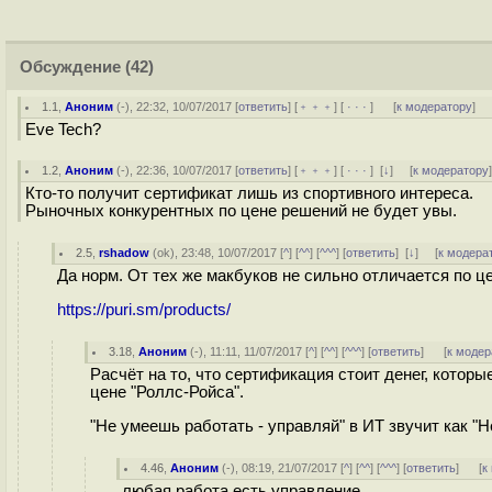
Обсуждение
(42)
1.1
,
Аноним
(
-
), 22:32, 10/07/2017 [
ответить
] [
﹢﹢﹢
] [
· · ·
]
[
к модератору
]
Eve Tech?
1.2
,
Аноним
(
-
), 22:36, 10/07/2017 [
ответить
] [
﹢﹢﹢
] [
· · ·
]
[
↓
] [
к модератору
Кто-то получит сертификат лишь из спортивного интереса.
Рыночных конкурентных по цене решений не будет увы.
2.5
,
rshadow
(
ok
), 23:48, 10/07/2017 [
^
] [
^^
] [
^^^
] [
ответить
]
[
↓
] [
к модера
Да норм. От тех же макбуков не сильно отличается по це
https://puri.sm/products/
3.18
,
Аноним
(
-
), 11:11, 11/07/2017 [
^
] [
^^
] [
^^^
] [
ответить
]
[
к модер
Расчёт на то, что сертификация стоит денег, котор
цене "Роллс-Ройса".
"Не умеешь работать - управляй" в ИТ звучит как "
4.46
,
Аноним
(
-
), 08:19, 21/07/2017 [
^
] [
^^
] [
^^^
] [
ответить
]
[
к
любая работа есть управление