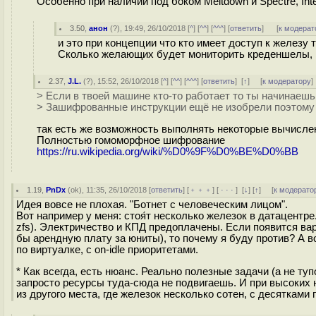
Особенно при наличии под боком Meltdown и Spectre, Int
3.50
,
анон
(
?
), 19:49, 26/10/2018 [
^
] [
^^
] [
^^^
] [
ответить
]
[
к модерат
и это при концепции что кто имеет доступ к железу 
Сколько желающих будет мониторить креденшелы, к
2.37
,
J.L.
(
?
), 15:52, 26/10/2018 [
^
] [
^^
] [
^^^
] [
ответить
]
[
↑
] [
к модератору
]
> Если в твоей машине кто-то работает то ты начинаешь
> Зашифрованные инструкции ещё не изобрели поэтому 
так есть же возможность выполнять некоторые вычисл
Полностью гомоморфное шифрование
https://ru.wikipedia.org/wiki/%D0%9F%D0%BE%D0%BB
1.19
,
PnDx
(
ok
), 11:35, 26/10/2018 [
ответить
] [
﹢﹢﹢
] [
· · ·
]
[
↓
] [
↑
] [
к модерато
Идея вовсе не плохая. "Ботнет с человеческим лицом".
Вот например у меня: стоя́т несколько железок в датацентр
zfs). Электричество и КПД предоплачены. Если появится вар
бы арендную плату за юниты), то почему я буду против? А 
по виртуалке, с on-idle приоритетами.
* Как всегда, есть нюанс. Реально полезные задачи (а не туп
запросто ресурсы туда-сюда не подвигаешь. И при высоких н
из другого места, где железок несколько сотен, с десятками