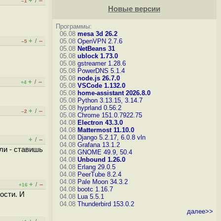
+
–
/
–1
Новые версии
Программы:
06.08
mesa 3d 26.2
+
–
/
05.08
OpenVPN 2.7.6
–5
05.08
NetBeans 31
05.08
ublock 1.73.0
05.08
gstreamer 1.28.6
05.08
PowerDNS 5.1.4
05.08
node.js 26.7.0
+
–
/
+4
05.08
VSCode 1.132.0
05.08
home-assistant 2026.8.0
05.08
Python 3.13.15, 3.14.7
05.08
hyprland 0.56.2
+
–
/
–2
05.08
Chrome 151.0.7922.75
04.08
Electron 43.3.0
04.08
Mattermost 11.10.0
04.08
Django 5.2.17, 6.0.8
vln
+
–
/
04.08
Grafana 13.1.2
ли - ставишь
04.08
GNOME 49.9, 50.4
04.08
Unbound 1.26.0
04.08
Erlang 29.0.5
04.08
PeerTube 8.2.4
04.08
Pale Moon 34.3.2
+
–
/
+16
04.08
bootc 1.16.7
ости. И
04.08
Lua 5.5.1
04.08
Thunderbird 153.0.2
далее>>