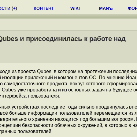
ОСТИ
(
+
)
КОНТЕНТ
WIKI
MAN'ы
ФО
Qubes и присоединилась к работе над
ходе из проекта Qubes, в котором на протяжении последних
ой изоляции приложений и компонентов ОС. По мнению Йоа
о самодостаточного продукта, вокруг которого сформирова
 Qubes уже проработана и из основных задач на будущее о
интерфейса пользователя.
чных устройствах последние годы сильно продвинулась впе
е всё больше информации пользователей перемещается из 
оверительного хранения находится под большим вопросом.
онцепции безопасности облачных окружений, в которых в 
данных пользователей.