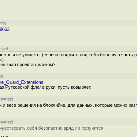
ору
]
48663
атору
]
ожно и не увидеть. (если не подмять под себя большую часть р
е).
 не зная проекта целиком?
ру
]
tware_Guard_Extensions
раз Рутковской флаг в руки, пусть ковыряет.
ератору
]
к и весе решения на блокчнйне, для данных, которые можно раз
ератору
]
увствовать себя безопастно вряд ли получится.