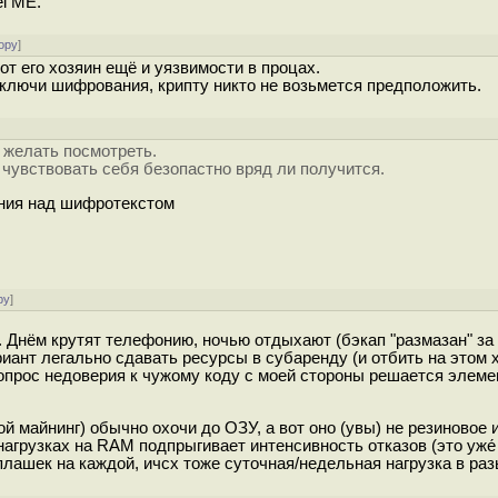
el ME.
ору
]
тот его хозяин ещё и уязвимости в процах.
лючи шифрования, крипту никто не возьмется предположить.
 желать посмотреть.
чувствовать себя безопастно вряд ли получится.
ения над шифротекстом
ру
]
е. Днём крутят телефонию, ночью отдыхают (бэкап "размазан" за
иант легально сдавать ресурсы в субаренду (и отбить на этом 
вопрос недоверия к чужому коду с моей стороны решается элеме
ой майнинг) обычно охочи до ОЗУ, а вот оно (увы) не резиновое и
агрузках на RAM подпрыгивает интенсивность отказов (это уже́
 плашек на каждой, ичсх тоже суточная/недельная нагрузка в раз