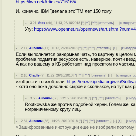
https://lwn.net/Articles/716165/
И, конечно, IBM "делала это"ТМ лет 150 тому.
3.21
,
Stax
(
ok
), 11:43, 26/10/2018 [
^
] [
^^
] [
^^^
] [
ответить
]
[
к модерат
Угу:
https://www.opennet.ru/opennews/art.shtml?num=
2.17
,
Аноним
(
17
), 11:13, 26/10/2018 [
^
] [
^^
] [
^^^
] [
ответить
]
[
↑
] [
к модер
Если выполняется рандомная чать, то картину в целом м
проблема подмятия ресурсов есть, наверное, почти везд
А как по вашему в КБ работают над проектом по частям,
2.18
,
Cradle
(
?
), 11:22, 26/10/2018 [
^
] [
^^
] [
^^^
] [
ответить
]
[
↓
] [
к модерато
изобрести-то изобрели:
https://en.wikipedia.org/wiki/Sof
- хотя оно пока довольно сырое и скользкое, но тут как 
3.56
,
Аноним
(
56
), 23:15, 26/10/2018 [
^
] [
^^
] [
^^^
] [
ответить
]
[
к мод
Rootkowska же против подобной херни. Голем же, ка
нограниченному кругу лиц.
2.34
,
Аноним
(
35
), 14:23, 26/10/2018 [
^
] [
^^
] [
^^^
] [
ответить
]
[
↓
] [
↑
] [
к мод
>Зашифрованные инструкции ещё не изобрели поэтому ч