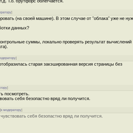
.д. Т.о. брутфорс облегчается.
ератору
]
вать (на своей машине). В этом случае от "облака" уже не ну
ботки данных?
контрольные суммы, локально проверять результат вычислений 
та).
модератору
]
отобразилась старая закэшированная версия страницы без
атору
]
ть посмотреть.
овать себя безопастно вряд ли получится.
[
к модератору
]
чувствовать себя безопастно вряд ли получится.