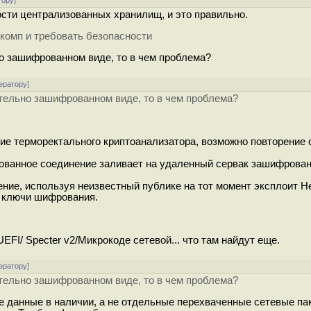
тору
]
сти централизованных хранилищ, и это правильно.
комп и требовать безопасности
о зашифрованном виде, то в чем проблема?
ератору
]
тельно зашифрованном виде, то в чем проблема?
ие терморектального криптоанализатора, возможно повторение 
рованное соединение заливает на удаленный сервак зашифрова
ние, используя неизвестный публике на тот момент эксплоит He
я ключи шифрования.
UEFI/ Specter v2/Микрокоде сетевой... что там найдут еще.
ератору
]
тельно зашифрованном виде, то в чем проблема?
е данные в наличии, а не отдельные перехваченные сетевые пак