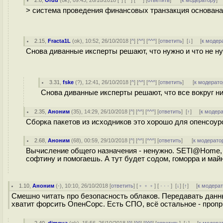
2.8
,
Ordu
(
ok
), 09:43, 26/10/2018 [
^
] [
^^
] [
^^^
] [
ответить
]
[
к модератору
]
> система проведения финансовых транзакция основана 
2.15
,
Fracta1L
(
ok
), 10:52, 26/10/2018 [
^
] [
^^
] [
^^^
] [
ответить
]
[
↓
] [
к модер
Снова диванные иксперты решают, что нужно и что не н
3.31
,
fske
(
?
), 12:41, 26/10/2018 [
^
] [
^^
] [
^^^
] [
ответить
]
[
к модерато
Снова диванные иксперты решают, что все вокруг ни
2.35
,
Аноним
(
35
), 14:29, 26/10/2018 [
^
] [
^^
] [
^^^
] [
ответить
]
[
↑
] [
к модер
Сборка пакетов из исходников это хорошо для опенсоур
2.68
,
Аноним
(
68
), 00:59, 29/10/2018 [
^
] [
^^
] [
^^^
] [
ответить
]
[
к модерато
Вычисление общего назначения - ненужно. SETI@Home, 
софтину и помогаешь. А тут будет содом, гоморра и майн
1.10
,
Аноним
(
-
), 10:10, 26/10/2018 [
ответить
] [
﹢﹢﹢
] [
· · ·
]
[
↓
] [
↑
] [
к модера
Смешно читать про безопасность облаков. Передавать данны
хватит форсить ОпенСорс. Есть СПО, всё остальное - проп