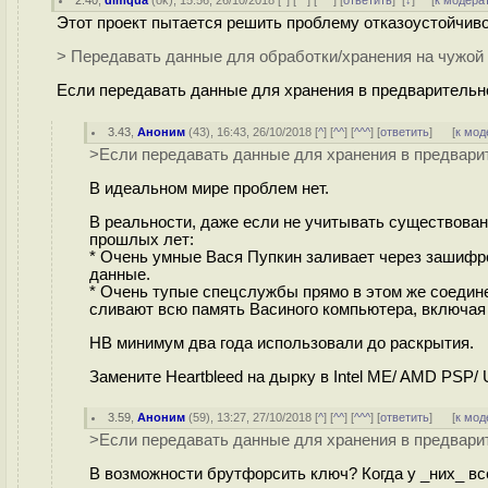
2.40
,
dimqua
(
ok
), 15:56, 26/10/2018 [
^
] [
^^
] [
^^^
] [
ответить
]
[
↓
] [
к модера
Этот проект пытается решить проблему отказоустойчиво
> Передавать данные для обработки/хранения на чужой 
Если передавать данные для хранения в предварительн
3.43
,
Аноним
(
43
), 16:43, 26/10/2018 [
^
] [
^^
] [
^^^
] [
ответить
]
[
к мод
>Если передавать данные для хранения в предвари
В идеальном мире проблем нет.
В реальности, даже если не учитывать существован
прошлых лет:
* Очень умные Вася Пупкин заливает через зашиф
данные.
* Очень тупые спецслужбы прямо в этом же соедине
сливают всю память Васиного компьютера, включа
HB минимум два года использовали до раскрытия.
Замените Heartbleed на дырку в Intel ME/ AMD PSP/ 
3.59
,
Аноним
(
59
), 13:27, 27/10/2018 [
^
] [
^^
] [
^^^
] [
ответить
]
[
к мод
>Если передавать данные для хранения в предвари
В возможности брутфорсить ключ? Когда у _них_ вс