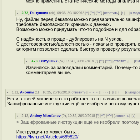
можно применить статистические методы анализа и т
2.72
,
Гентушник
(
ok
), 09:36, 30/10/2018 [
^
] [
^^
] [
^^^
] [
ответить
]
[
↑
] [
к мод
Ну, файлы перед бекапом можно предварительно зашифро
требовать безопасности хранимых данных.
Возможно можно придумать что-то подобное и для обра
С надёжностью проще - дублировать на N узлов.
С достоверностью/целостностью - локально проверять 
алгоритм позволяет сделать быструю проверку результа
3.73
,
Гентушник
(
ok
), 09:41, 30/10/2018 [
^
] [
^^
] [
^^^
] [
ответить
]
[
к 
Извиняюсь за запоздалый комментарий. Почему-то 
комментариев выше.
1.11
,
Аноним
(
11
), 10:25, 26/10/2018 [
ответить
] [
﹢﹢﹢
] [
· · ·
]
[
↓
] [
↑
] [
к модер
Если в твоей машине кто-то работает то ты начинаешь жела
Зашифрованные инструкции ещё не изобрели поэтому чувств
2.12
,
Andrey Mitrofanov
(
?
), 10:32, 26/10/2018 [
^
] [
^^
] [
^^^
] [
ответить
]
[
↓
] 
> Зашифрованные инструкции ещё не изобрели поэтому 
Инструкции-то может быть...
https://lwn.net/Articles/699820/