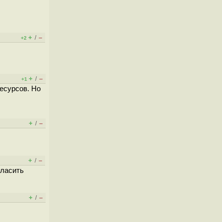
+
–
/
+2
+
–
/
+1
есурсов. Но
+
–
/
+
–
/
гласить
+
–
/