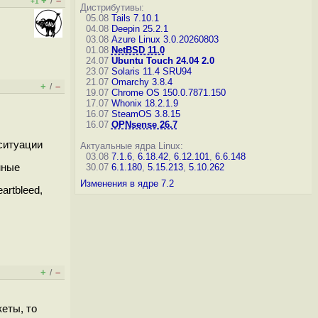
+
–
/
+1
Дистрибутивы:
05.08
Tails 7.10.1
04.08
Deepin 25.2.1
03.08
Azure Linux 3.0.20260803
01.08
NetBSD 11.0
24.07
Ubuntu Touch 24.04 2.0
23.07
Solaris 11.4 SRU94
21.07
Omarchy 3.8.4
+
–
/
19.07
Chrome OS 150.0.7871.150
17.07
Whonix 18.2.1.9
16.07
SteamOS 3.8.15
16.07
OPNsense 26.7
ситуации
Актуальные ядра Linux:
03.08
7.1.6
,
6.18.42
,
6.12.101
,
6.6.148
нные
30.07
6.1.180
,
5.15.213
,
5.10.262
Изменения в ядре 7.2
artbleed,
+
–
/
еты, то