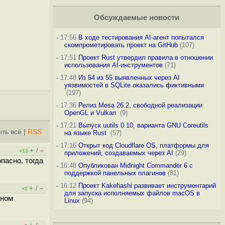
Обсуждаемые новости
-
17:56
В ходе тестирования AI-агент попытался
скомпрометировать проект на GitHub
(107)
-
17:51
Проект Rust утвердил правила в отношении
использования AI-инструментов
(71)
-
17:48
Из 54 из 55 выявленных через AI
уязвимостей в SQLite оказались фиктивными
(197)
-
17:36
Релиз Mesa 26.2, свободной реализации
OpenGL и Vulkan
(9)
-
17:21
Выпуск uutils 0.10, варианта GNU Coreutils
ть всё
|
RSS
на языке Rust
(57)
-
17:16
Открыт код Cloudflare OS, платформы для
+
–
/
+13
приложений, создаваемых через AI
(29)
пасно, тогда
-
16:48
Опубликован Midnight Commander 6 c
поддержкой панельных плагинов
(81)
-
16:12
Проект Kakehashi развивает инструментарий
+
–
/
+2
для запуска исполняемых файлов macOS в
вном
Linux
(94)