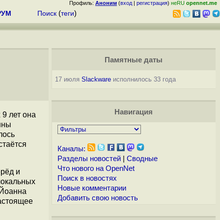
Профиль:
Аноним
(
вход
|
регистрация
)
неRU
opennet.me
РУМ
Поиск
(
теги
)
Памятные даты
17 июля
Slackware
исполнилось 33 года
Навигация
 9 лет она
нны
лось
стаётся
Каналы:
Разделы новостей
|
Сводные
Что нового на OpenNet
рёд и
Поиск в новостях
локальных
Новые комментарии
 Йоанна
Добавить свою новость
настоящее