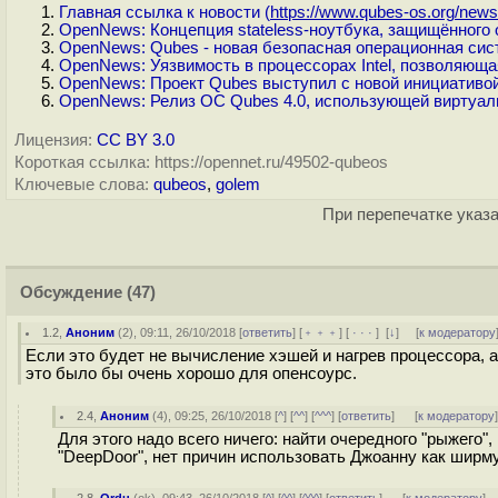
Главная ссылка к новости (
https://www.qubes-os.org/news/
OpenNews: Концепция stateless-ноутбука, защищённого 
OpenNews: Qubes - новая безопасная операционная сист
OpenNews: Уязвимость в процессорах Intel, позволяющ
OpenNews: Проект Qubes выступил с новой инициативо
OpenNews: Релиз ОС Qubes 4.0, использующей виртуал
Лицензия:
CC BY 3.0
Короткая ссылка: https://opennet.ru/49502-qubeos
Ключевые слова:
qubeos
,
golem
При перепечатке указа
Обсуждение
(47)
1.2
,
Аноним
(
2
), 09:11, 26/10/2018 [
ответить
] [
﹢﹢﹢
] [
· · ·
]
[
↓
] [
к модератору
Если это будет не вычисление хэшей и нагрев процессора, 
это было бы очень хорошо для опенсоурс.
2.4
,
Аноним
(
4
), 09:25, 26/10/2018 [
^
] [
^^
] [
^^^
] [
ответить
]
[
к модератору
Для этого надо всего ничего: найти очередного "рыжего",
"DeepDoor", нет причин использовать Джоанну как ширму