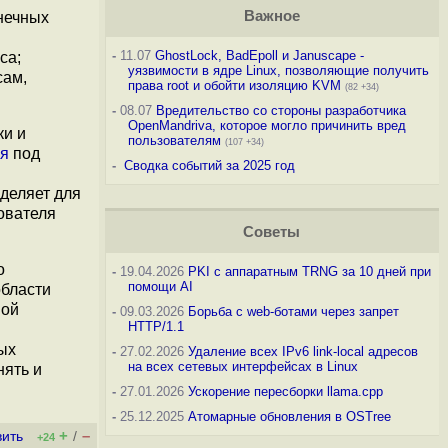
Важное
нечных
-
11.07
GhostLock, BadEpoll и Januscape -
са;
уязвимости в ядре Linux, позволяющие получить
сам,
права root и обойти изоляцию KVM
(82 +34)
-
08.07
Вредительство со стороны разработчика
OpenMandriva, которое могло причинить вред
ки и
пользователям
(107 +34)
ся
под
-
Сводка событий за 2025 год
деляет для
ователя
Советы
о
-
19.04.2026
PKI с аппаратным TRNG за 10 дней при
помощи AI
области
вой
-
09.03.2026
Борьба с web-ботами через запрет
HTTP/1.1
ых
-
27.02.2026
Удаление всех IPv6 link-local адресов
на всех сетевых интерфейсах в Linux
нять и
-
27.01.2026
Ускорение пересборки llama.cpp
-
25.12.2025
Атомарные обновления в OSTree
+
–
вить
/
+24