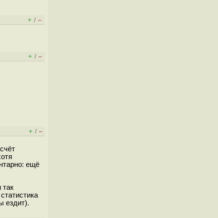
+
–
/
+
–
/
+
–
/
 счёт
хотя
нтарно: ещё
 так
 статистика
ы ездит).