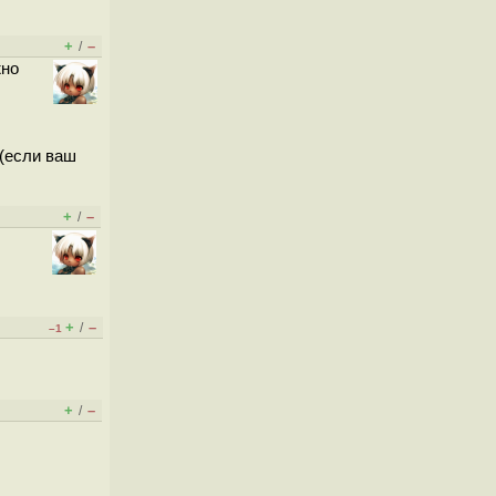
+
–
/
жно
(если ваш
+
–
/
+
–
/
–1
+
–
/