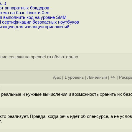
...
)
от аппаратных бэкдоров
ема на базе Linux и Xen
ая выполнить код на уровне SMM
й сертификации безопасных ноутбуков
изацию для изоляции приложений
ние ссылки на opennet.ru обязательно
Ajax
|
1 уровень
|
Линейный
|
+/-
|
Раскры
]
а реальные и нужные вычисления и возможность хранить их безо
]
 кто реализует. Правда, когда речь идёт об опенсурсе, а не усло
.