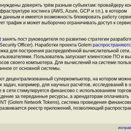
ынуждены доверять трём разным субъектам: провайдеру ко
раструктуре хостинга (AWS, Azure, GCP и т.п.), в котором
к данным и имеется возможность блокировать работу серви
ет трафик и может выборочно ограничивать доступ к серви
t
занять пост руководителя по развитию стратегии разработ
 Security Officer). Наработки проекта Golem
распространяют
ижка для построения распределённой вычислительной сети,
льзователями. Пользователь запускает клиентское ПО и вы
рсов своего компьютера. Для вычислений на системе польз
анное от основной системы.
т децентрализованный суперкомпьютер, на котором можн
задач, например, для научных расчётов, исследований в 
ие в сети стимулируется финансово с использованием торго
дение за переданные ресурсы, а арендаторам оплачивать
GNT (Golem Network Tokens), система проведения финансов
 развивается реестр приложений, позволяющий распростра
испра