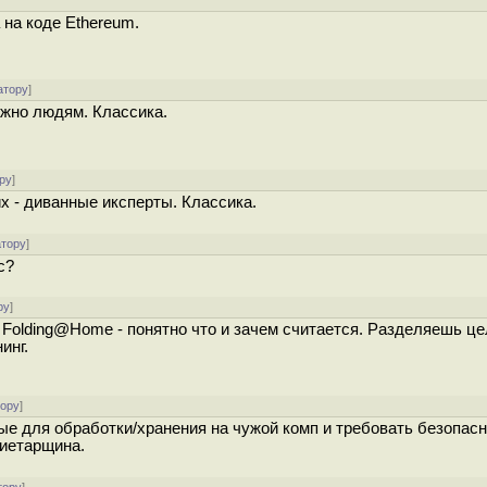
на коде Ethereum.
атору
]
ужно людям. Классика.
ру
]
х - диванные иксперты. Классика.
атору
]
с?
ру
]
Folding@Home - понятно что и зачем считается. Разделяешь це
инг.
тору
]
е для обработки/хранения на чужой комп и требовать безопасн
риетарщина.