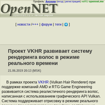
Профиль:
Аноним
(
вход
|
регистрация
)
неRU
opennet.me
[
новости
/
+++
|
форум
|
теги
|
]
Проект VKHR развивает систему
рендеринга волос в режиме
реального времени
21.06.2019 20:13 (MSK)
В рамках проекта
VKHR
(Vulkan Hair Renderer) при
поддержке компаний AMD и RTG Game Engineering
развивается система реалистичного рендеринга волос,
написанная с использованием графического API Vulkan.
Система поддерживает отрисовку в режиме реального