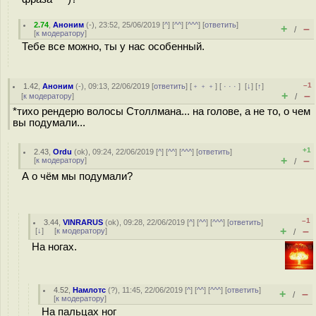
2.74
,
Аноним
(
-
), 23:52, 25/06/2019 [
^
] [
^^
] [
^^^
] [
ответить
]
+
–
/
[
к модератору
]
Тебе все можно, ты у нас особенный.
–1
1.42
,
Аноним
(
-
), 09:13, 22/06/2019 [
ответить
] [
﹢﹢﹢
] [
· · ·
]
[
↓
] [
↑
]
+
–
[
к модератору
]
/
*тихо рендерю волосы Столлмана... на голове, а не то, о чем
вы подумали...
+1
2.43
,
Ordu
(
ok
), 09:24, 22/06/2019 [
^
] [
^^
] [
^^^
] [
ответить
]
+
–
[
к модератору
]
/
А о чём мы подумали?
–1
3.44
,
VINRARUS
(
ok
), 09:28, 22/06/2019 [
^
] [
^^
] [
^^^
] [
ответить
]
+
–
[
↓
] [
к модератору
]
/
На ногах.
4.52
,
Намлотс
(
?
), 11:45, 22/06/2019 [
^
] [
^^
] [
^^^
] [
ответить
]
+
–
/
[
к модератору
]
На пальцах ног