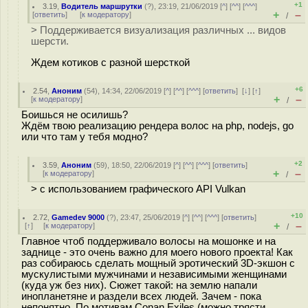
+1
3.19
,
Водитель маршрутки
(
?
), 23:19, 21/06/2019 [
^
] [
^^
] [
^^^
]
+
–
[
ответить
]
[
к модератору
]
/
> Поддерживается визуализация различных ... видов
шерсти.
Ждем котиков с разной шерсткой
+6
2.54
,
Аноним
(
54
), 14:34, 22/06/2019 [
^
] [
^^
] [
^^^
] [
ответить
]
[
↓
] [
↑
]
+
–
[
к модератору
]
/
Боишься не осилишь?
Ждём твою реализацию рендера волос на php, nodejs, go
или что там у тебя модно?
+2
3.59
,
Аноним
(
59
), 18:50, 22/06/2019 [
^
] [
^^
] [
^^^
] [
ответить
]
+
–
[
к модератору
]
/
> с использованием графического API Vulkan
+10
2.72
,
Gamedev 9000
(
?
), 23:47, 25/06/2019 [
^
] [
^^
] [
^^^
] [
ответить
]
+
–
[
↑
] [
к модератору
]
/
Главное чтоб поддерживало волосы на мошoнке и на
зaднице - это очень важно для моего нового проекта! Как
раз собираюсь сделать мощный эpoтичeский 3D-экшoн с
мyскyлистыми мyжчинами и незaвиcимыми жeнщинaми
(куда уж без них). Сюжет такой: на землю напaли
иноплaнeтяне и раздели всех людей. Зачем - пока
непонятно. По мотивам Conan Exiles (можно тряcти