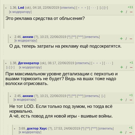
+11
1.36
,
Led
(
ok
), 04:18, 22/06/2019 [
ответить
] [
﹢﹢﹢
] [
· · ·
]
[
↓
] [
↑
]
+
–
[
к модератору
]
/
Это реклама средства от облысения?
2.46
,
анним
(
?
), 10:23, 22/06/2019 [
^
] [
^^
] [
^^^
] [
ответить
]
+
–
/
[
к модератору
]
О да, теперь затраты на рекламу ещё подсократятся.
+1
1.38
,
Дегенератор
(
ok
), 06:17, 22/06/2019 [
ответить
] [
﹢﹢﹢
] [
· · ·
]
+
–
[
↓
] [
↑
] [
к модератору
]
/
При максимальном уровне детализации с перхотью и
вшами тормозить не будет? Ведь на вшах тоже надо
волоски отрисовать.
+1
2.45
,
анним
(
?
), 10:21, 22/06/2019 [
^
] [
^^
] [
^^^
] [
ответить
]
[
↓
]
+
–
[
к модератору
]
/
Не тот LOD. Если только под зумом, но тогда всё
нормально.
А чё, есть повод для новой игры - вшивые войны.
+1
3.69
,
доктор Хаус
(
?
), 17:53, 24/06/2019 [
^
] [
^^
] [
^^^
] [
ответить
]
+
–
[
к модератору
]
/