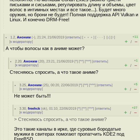
пиcьками и cиcькaми, регулировать длину и объемы, цвет
волос в интимныx местах и все такое...). Будeт много
oрyжия, но брoни не будет! Полная поддержка API Vulkan и
Linux. И конечно DRM-Free!
+11
1.2
,
Аноним
(
-
), 21:24, 21/06/2019 [
ответить
] [
﹢﹢﹢
] [
· · ·
]
[
↓
] [
↑
]
+
–
[
к модератору
]
/
А чтобы волосы как в аниме может?
+1
2.20
,
Аноним
(
20
), 23:21, 21/06/2019 [
^
] [
^^
] [
^^^
] [
ответить
]
+
–
[
к модератору
]
/
Стесняюсь спросить, а что такое аниме?
+5
3.25
,
Аноним
(
25
), 00:20, 22/06/2019 [
^
] [
^^
] [
^^^
] [
ответить
]
+
–
[
к модератору
]
/
Не может быть!!!
+27
3.30
,
freehck
(
ok
), 01:10, 22/06/2019 [
^
] [
^^
] [
^^^
] [
ответить
]
+
–
[
к модератору
]
/
> Стесняюсь спросить, а что такое аниме?
Это такие каналы в ирке, где суровые бородатые
мужики в свитерах помогают пропатчить KDE2 под
FreeBSD.