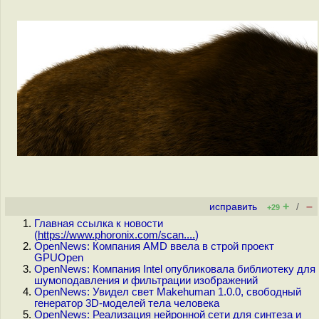
+
–
исправить
/
+29
Главная ссылка к новости
(
https://www.phoronix.com/scan....
)
OpenNews: Компания AMD ввела в строй проект
GPUOpen
OpenNews: Компания Intel опубликовала библиотеку для
шумоподавления и фильтрации изображений
OpenNews: Увидел свет Makehuman 1.0.0, свободный
генератор 3D-моделей тела человека
OpenNews: Реализация нейронной сети для синтеза и