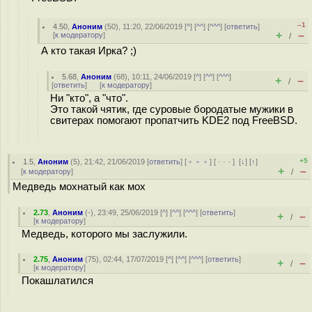
–1
4.50
,
Аноним
(
50
), 11:20, 22/06/2019 [
^
] [
^^
] [
^^^
] [
ответить
]
+
–
[
к модератору
]
/
А кто такая Ирка? ;)
5.68
,
Аноним
(
68
), 10:11, 24/06/2019 [
^
] [
^^
] [
^^^
]
+
–
/
[
ответить
]
[
к модератору
]
Ни "кто", а "что".
Это такой чятик, где суровые бородатые мужики в
свитерах помогают пропатчить KDE2 под FreeBSD.
+5
1.5
,
Аноним
(
5
), 21:42, 21/06/2019 [
ответить
] [
﹢﹢﹢
] [
· · ·
]
[
↓
] [
↑
]
+
–
[
к модератору
]
/
Медведь мохнатый как мох
2.73
,
Аноним
(
-
), 23:49, 25/06/2019 [
^
] [
^^
] [
^^^
] [
ответить
]
+
–
/
[
к модератору
]
Медведь, которого мы заслужили.
2.75
,
Аноним
(
75
), 02:44, 17/07/2019 [
^
] [
^^
] [
^^^
] [
ответить
]
+
–
/
[
к модератору
]
Покашлатился