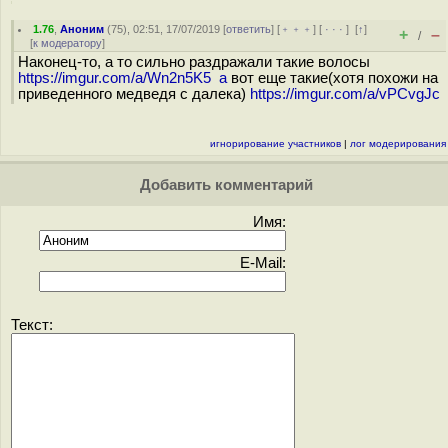
1.76
,
Аноним
(
75
), 02:51, 17/07/2019 [
ответить
] [
﹢﹢﹢
] [
· · ·
]
[
↑
]
+
–
/
[
к модератору
]
Наконец-то, а то сильно раздражали такие волосы
https://imgur.com/a/Wn2n5K5 а
вот еще такие(хотя похожи на
приведенного медведя с далека)
https://imgur.com/a/vPCvgJc
игнорирование участников
|
лог модерирования
Добавить комментарий
Имя:
E-Mail:
Текст: