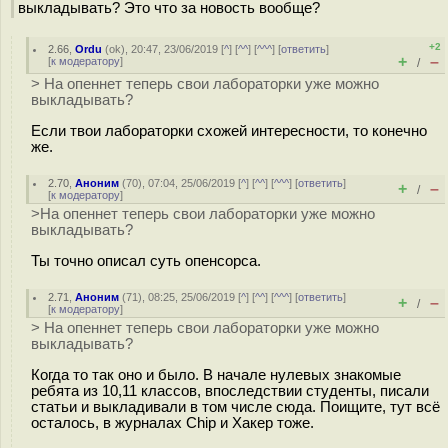
выкладывать? Это что за новость вообще?
+2
2.66
,
Ordu
(
ok
), 20:47, 23/06/2019 [
^
] [
^^
] [
^^^
] [
ответить
]
+
–
[
к модератору
]
/
> На опеннет теперь свои лабораторки уже можно
выкладывать?
Если твои лабораторки схожей интересности, то конечно
же.
2.70
,
Аноним
(
70
), 07:04, 25/06/2019 [
^
] [
^^
] [
^^^
] [
ответить
]
+
–
/
[
к модератору
]
>На опеннет теперь свои лабораторки уже можно
выкладывать?
Ты точно описал суть опенсорса.
2.71
,
Аноним
(
71
), 08:25, 25/06/2019 [
^
] [
^^
] [
^^^
] [
ответить
]
+
–
/
[
к модератору
]
> На опеннет теперь свои лабораторки уже можно
выкладывать?
Когда то так оно и было. В начале нулевых знакомые
ребята из 10,11 классов, впоследствии студенты, писали
статьи и выкладивали в том числе сюда. Поищите, тут всё
осталось, в журналах Chip и Хакер тоже.