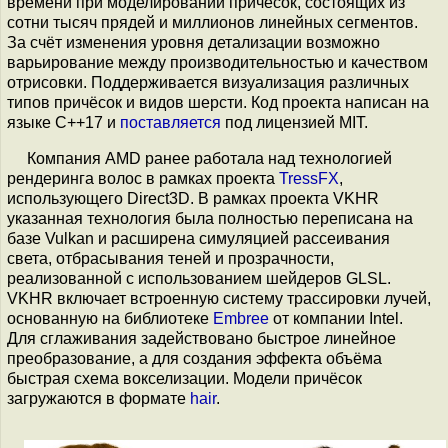
времени при моделировании причёсок, состоящих из
сотни тысяч прядей и миллионов линейных сегментов.
За счёт изменения уровня детализации возможно
варьирование между производительностью и качеством
отрисовки. Поддерживается визуализация различных
типов причёсок и видов шерсти. Код проекта написан на
языке С++17 и
поставляется
под лицензией MIT.
Компания AMD ранее работала над технологией
рендеринга волос в рамках проекта
TressFX
,
использующего Direct3D. В рамках проекта VKHR
указанная технология была полностью переписана на
базе Vulkan и расширена симуляцией рассеивания
света, отбрасывания теней и прозрачности,
реализованной с использованием шейдеров GLSL.
VKHR включает встроенную систему трассировки лучей,
основанную на библиотеке
Embree
от компании Intel.
Для сглаживания задействовано быстрое линейное
преобразование, а для создания эффекта объёма
быстрая схема вокселизации. Модели причёсок
загружаются в формате
hair
.