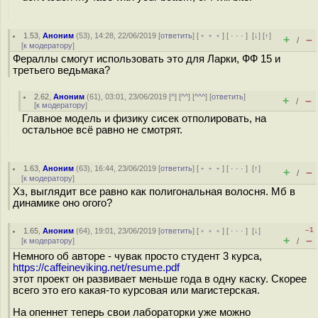
1.53
,
Аноним
(
53
), 14:28, 22/06/2019 [
ответить
] [
﹢﹢﹢
] [
· · ·
]
[
↓
] [
↑
]
+
–
/
[
к модератору
]
Фераллы смогут использовать это для Ларки, ФФ 15 и
третьего ведьмака?
2.62
,
Аноним
(
61
), 03:01, 23/06/2019 [
^
] [
^^
] [
^^^
] [
ответить
]
+
–
/
[
к модератору
]
Главное модель и физику сисек отполировать, на
остальное всё равно не смотрят.
1.63
,
Аноним
(
63
), 16:44, 23/06/2019 [
ответить
] [
﹢﹢﹢
] [
· · ·
]
[
↑
]
+
–
/
[
к модератору
]
Хз, выглядит все равно как полигональная волосня. Мб в
динамике оно огого?
–1
1.65
,
Аноним
(
64
), 19:01, 23/06/2019 [
ответить
] [
﹢﹢﹢
] [
· · ·
]
[
↓
]
+
–
[
к модератору
]
/
Немного об авторе - чувак просто студент 3 курса,
https://caffeineviking.net/resume.pdf
этот проект он развивает меньше года в одну каску. Скорее
всего это его какая-то курсовая или магистерская.
На опеннет теперь свои лабораторки уже можно