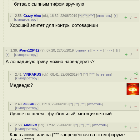
битва с сыпным тифом вручную
2.56
,
Crazy Alex
(
ok
), 16:32, 22/06/2019 [
^
] [
^^
] [
^^^
] [
ответить
]
[
↑
]
+
–
/
[
к модератору
]
Хороший эпитет для контры сотоварищи
–1
1.39
,
iPony129412
(
?
), 07:20, 22/06/2019 [
ответить
] [
﹢﹢﹢
] [
· · ·
]
[
↓
]
+
–
[
↑
] [
к модератору
]
/
А лошадиную гриву можно нарендерить?
+2
2.41
,
VINRARUS
(
ok
), 08:41, 22/06/2019 [
^
] [
^^
] [
^^^
] [
ответить
]
+
–
[
к модератору
]
/
Медведю?
2.49
,
анним
(
?
), 11:18, 22/06/2019 [
^
] [
^^
] [
^^^
] [
ответить
]
+
–
/
[
к модератору
]
Лучше на шлем - футбольный, мотоциклетный
2.58
,
Аноним
(
59
), 17:32, 22/06/2019 [
^
] [
^^
] [
^^^
] [
ответить
]
+
–
/
[
к модератору
]
Как в аниме или на (*** запрещённая на этом форуме
фраза ***)?