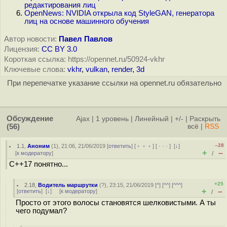
редактирования лиц
OpenNews: NVIDIA открыла код StyleGAN, генератора
лиц на основе машинного обучения
Автор новости:
Павел Павлов
Лицензия:
CC BY 3.0
Короткая ссылка: https://opennet.ru/50924-vkhr
Ключевые слова:
vkhr
,
vulkan
,
render
,
3d
При перепечатке указание ссылки на opennet.ru обязательно
Обсуждение
Ajax
|
1 уровень
|
Линейный
|
+/-
|
Раскрыть
(56)
всё
|
RSS
–28
1.1
,
Аноним
(
1
), 21:06, 21/06/2019 [
ответить
] [
﹢﹢﹢
] [
· · ·
]
[
↓
]
+
–
[
к модератору
]
/
C++17 понятно...
+25
2.18
,
Водитель маршрутки
(
?
), 23:15, 21/06/2019 [
^
] [
^^
] [
^^^
]
+
–
[
ответить
]
[
↓
] [
к модератору
]
/
Просто от этого волосы становятся шелковистыми. А ты
чего подумал?