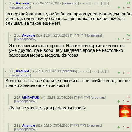
+1
1.7
,
Аноним
(
7
), 22:09, 21/06/2019 [
ответить
] [
﹢﹢﹢
] [
· · ·
]
[
↓
] [
↑
]
+
–
[
к модератору
]
/
на верхней картинке, либо баран прикинулся медведем, либо
медведь одел шкуру барана... про волка в овечей шкуре я
слышал, за такое ещё нет!
+1
2.55
,
Аноним
(
55
), 15:04, 22/06/2019 [
^
] [
^^
] [
^^^
] [
ответить
]
+
–
[
к модератору
]
/
Это на минималках просто. На нижней картинке волосня
уже другая, да и вообще у медведя вроде не настолько
заросшая морда, модель фиговая
1.8
,
Аноним
(
7
), 22:11, 21/06/2019 [
ответить
] [
﹢﹢﹢
] [
· · ·
]
[
↓
] [
↑
]
+
–
/
[
к модератору
]
Волосы на голове больше похожи на слипшийся ворс, после
краски хреново помытой кисти!
–1
2.17
,
VINRARUS
(
ok
), 22:55, 21/06/2019 [
^
] [
^^
] [
^^^
] [
ответить
]
+
–
[
к модератору
]
/
Лупы не хватает для реалистичности.
2.61
,
Аноним
(
61
), 02:59, 23/06/2019 [
^
] [
^^
] [
^^^
] [
ответить
]
+
–
/
[
к модератору
]