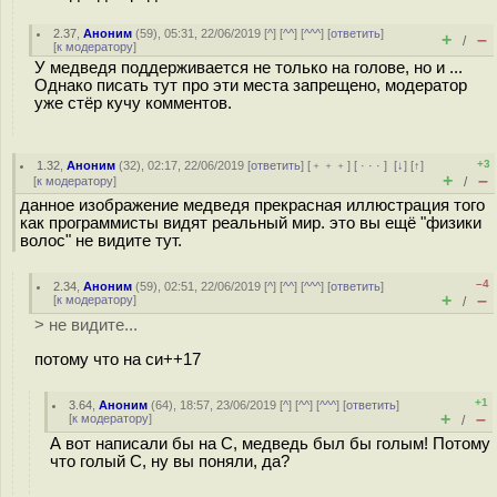
2.37
,
Аноним
(
59
), 05:31, 22/06/2019 [
^
] [
^^
] [
^^^
] [
ответить
]
+
–
/
[
к модератору
]
У медведя поддерживается не только на голове, но и ...
Однако писать тут про эти места запрещено, модератор
уже стёр кучу комментов.
+3
1.32
,
Аноним
(
32
), 02:17, 22/06/2019 [
ответить
] [
﹢﹢﹢
] [
· · ·
]
[
↓
] [
↑
]
+
–
[
к модератору
]
/
данное изображение медведя прекрасная иллюстрация того
как программисты видят реальный мир. это вы ещё "физики
волос" не видите тут.
–4
2.34
,
Аноним
(
59
), 02:51, 22/06/2019 [
^
] [
^^
] [
^^^
] [
ответить
]
+
–
[
к модератору
]
/
> не видите...
потому что на си++17
+1
3.64
,
Аноним
(
64
), 18:57, 23/06/2019 [
^
] [
^^
] [
^^^
] [
ответить
]
+
–
[
к модератору
]
/
А вот написали бы на С, медведь был бы голым! Потому
что голый С, ну вы поняли, да?