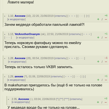
Ловите маляра!
+6
1.10
,
Аноним
(
10
), 22:20, 21/06/2019 [
ответить
] [
﹢﹢﹢
] [
· · ·
]
[
↑
]
+
–
[
к модератору
]
/
Зачем медведя обработали паяльной лампой?!
+1
1.13
,
YetAnotherOnanym
(
ok
), 22:50, 21/06/2019 [
ответить
] [
﹢﹢﹢
]
+
–
[
· · ·
]
[
к модератору
]
/
Теперь норковую фапофьку можно по емейлу
прислать. Своими руками сделанную.
–1
1.28
,
Аноним
(
28
), 00:54, 22/06/2019 [
ответить
] [
﹢﹢﹢
] [
· · ·
]
+
–
[
к модератору
]
/
Теперь осталось только VKBR запилить.
+1
1.29
,
анним
(
?
), 01:06, 22/06/2019 [
ответить
] [
﹢﹢﹢
] [
· · ·
]
[
↓
]
+
–
[
к модератору
]
/
В makehuman пригодилось бы (ещё б не только на голове
поддерживалось)
+3
2.35
,
Аноним
(
-
), 03:04, 22/06/2019 [
^
] [
^^
] [
^^^
] [
ответить
]
+
–
[
к модератору
]
/
У медведя вроде бы не только на голове...