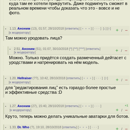
куда там ее хотели прикрутить. Даже подмигнуть сможет в
реальном времени чтобы доказать что это - вовсе и не
фото.
1.13
,
Аноним
(
13
), 01:57, 28/10/2018 [
ответить
] [
﹢﹢﹢
] [
· · ·
]
[
↓
] [
↑
]
+
–
/
[
к модератору
]
Там можно уродовать лица?
2.51
,
Аноним
(
51
), 01:07, 30/10/2018 [
^
] [
^^
] [
^^^
] [
ответить
]
+
–
/
[
к модератору
]
Можно. Только придётся создать размеченный дейтасет с
уродствами и натренировать на нём модель.
1.20
,
Hellraiser
(
??
), 10:42, 28/10/2018 [
ответить
] [
﹢﹢﹢
] [
· · ·
]
[
↑
]
+
–
/
[
к модератору
]
для "редактирования лиц" есть гораздо более простые
и эффективные средства :D
+1
1.27
,
Аноним
(
27
), 15:40, 28/10/2018 [
ответить
] [
﹢﹢﹢
] [
· · ·
]
+
–
[
к модератору
]
/
Круто, теперь можно делать уникальные аватарки для ботов.
1.33
,
Dr. Who
(
?
), 19:10, 28/10/2018 [
ответить
] [
﹢﹢﹢
] [
· · ·
]
+
–
/