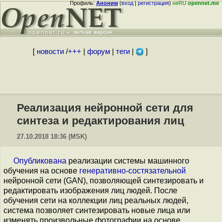
Профиль:
Аноним
(
вход
|
регистрация
)
неRU
opennet.me
[
новости
/
+++
|
форум
|
теги
|
]
Реализация нейронной сети для
синтеза и редактирования лиц
27.10.2018 18:36 (MSK)
Опубликована
реализации системы машинного
обучения на основе
генеративно-состязательной
нейронной сети (GAN), позволяющей синтезировать и
редактировать изображения лиц людей. После
обучения сети на коллекции лиц реальных людей,
система позволяет синтезировать новые лица или
изменять произвольные фотографии на основе