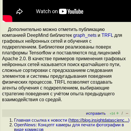
Дополнительно можно отметить публикацию
компанией DeepMind библиотек
graph_nets
и
TRFL
для
графовых нейронных сетей и обучения с
подкреплением. Библиотеки реализованы поверх
платформы Tensorflow и поставляются под лицензией
Apache 2.0. В качестве примеров применения графовых
нейронных сетей называется поиск кратчайшего пути,
сложные сортировки с предсказанием следования
элементов и системы предугадывания поведения
физических процессов. TRFL позволяет создавать
агенты обучения с подкреплением, выбирающие
стратегию поведения с учётом опыта предыдущего
взаимодействия со средой.
+
–
исправить
/
+14
Главная ссылка к новости (
https://blog.insightdatascienc...
)
OpenNews: Концепт камеры для печати фотографии в
виде комиксов