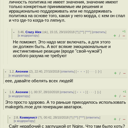
личность политика не имеет значения, значение имеют
только конкретные принимаемые им решения и
иррационально поддерживать или не поддерживать
политика на основе того, какая у него морда, с кем он спал
и что где-то когда-то ляпнул.
+1
3.46
,
Crazy Alex
(
ok
), 15:15, 29/10/2018 [
^
] [
^^
] [
^^^
] [
ответить
]
+
–
[
к модератору
]
/
Не поможет. Это надо мозг включать, а для этого
он должен быть. А вот всякие эмоциаональные и
инстинктивные реакции (вроде "свой-чужой")
особого разума не требуют
1.2
,
Аноним
(
2
), 22:40, 27/10/2018 [
ответить
] [
﹢﹢﹢
] [
· · ·
]
[
↑
]
+
–
/
[
к модератору
]
еее, давайте обелять всех людей!
+1
1.6
,
Аноним
(
-
), 00:37, 28/10/2018 [
ответить
] [
﹢﹢﹢
] [
· · ·
]
[
↓
]
+
–
[
к модератору
]
/
Это просто здорово. А то раньше приходилось использовать
makegirls.moe для генерации аватарок.
2.8
,
Коммунист
(
?
), 00:42, 28/10/2018 [
^
] [
^^
] [
^^^
] [
ответить
]
+
–
/
[
к модератору
]
Сайт нерабочий с заглушкой от Nginx. Что там было хоть?