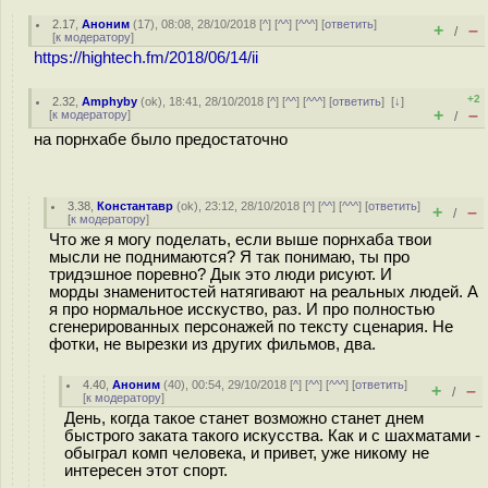
2.17
,
Аноним
(
17
), 08:08, 28/10/2018 [
^
] [
^^
] [
^^^
] [
ответить
]
+
–
/
[
к модератору
]
https://hightech.fm/2018/06/14/ii
+2
2.32
,
Amphyby
(
ok
), 18:41, 28/10/2018 [
^
] [
^^
] [
^^^
] [
ответить
]
[
↓
]
+
–
[
к модератору
]
/
на порнхабе было предостаточно
3.38
,
Константавр
(
ok
), 23:12, 28/10/2018 [
^
] [
^^
] [
^^^
] [
ответить
]
+
–
/
[
к модератору
]
Что же я могу поделать, если выше порнхаба твои
мысли не поднимаются? Я так понимаю, ты про
тридэшное поревно? Дык это люди рисуют. И
морды знаменитостей натягивают на реальных людей. А
я про нормальное исскуство, раз. И про полностью
сгенерированных персонажей по тексту сценария. Не
фотки, не вырезки из других фильмов, два.
4.40
,
Аноним
(
40
), 00:54, 29/10/2018 [
^
] [
^^
] [
^^^
] [
ответить
]
+
–
/
[
к модератору
]
День, когда такое станет возможно станет днем
быстрого заката такого искусства. Как и с шахматами -
обыграл комп человека, и привет, уже никому не
интересен этот спорт.