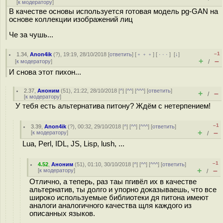
[
к модератору
]
В качестве основы используется готовая модель pg-GAN на
основе коллекции изображений лиц
Че за чушь...
–1
1.34
,
Anon4ik
(
?
), 19:19, 28/10/2018 [
ответить
] [
﹢﹢﹢
] [
· · ·
]
[
↓
]
+
–
[
к модератору
]
/
И снова этот пихон...
2.37
,
Аноним
(
51
), 21:22, 28/10/2018 [
^
] [
^^
] [
^^^
] [
ответить
]
+
–
/
[
к модератору
]
У тебя есть альтернатива питону? Ждём с нетерпением!
–1
3.39
,
Anon4ik
(
?
), 00:32, 29/10/2018 [
^
] [
^^
] [
^^^
] [
ответить
]
+
–
[
к модератору
]
/
Lua, Perl, IDL, JS, Lisp, lush, ...
–1
4.52
,
Аноним
(
51
), 01:10, 30/10/2018 [
^
] [
^^
] [
^^^
] [
ответить
]
+
–
[
к модератору
]
/
Отлично, а теперь, раз таы пгивёл их в качестве
альтернатив, ты долго и упорно доказываешь, что все
широко используемые библиотеки дя питона имеют
аналоги аналогичного качества щля каждого из
описанных языков.