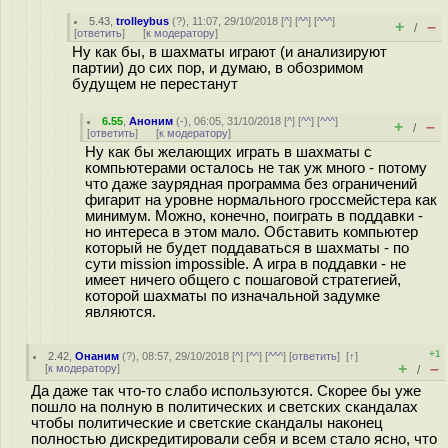
5.43
,
trolleybus
(
?
), 11:07, 29/10/2018 [
^
] [
^^
] [
^^^
]
+
–
/
[
ответить
]
[
к модератору
]
Ну как бы, в шахматы играют (и анализируют
партии) до сих пор, и думаю, в обозримом
будущем не перестанут
6.55
,
Аноним
(
-
), 06:05, 31/10/2018 [
^
] [
^^
] [
^^^
]
+
–
/
[
ответить
]
[
к модератору
]
Ну как бы желающих играть в шахматы с
компьютерами осталось не так уж много - потому
что даже заурядная программа без ограничений
фигарит на уровне нормального гроссмейстера как
минимум. Можно, конечно, поиграть в поддавки -
но интереса в этом мало. Обставить компьютер
который не будет поддаваться в шахматы - по
сути mission impossible. А игра в поддавки - не
имеет ничего общего с пошаговой стратегией,
которой шахматы по изначальной задумке
являются.
+1
2.42
,
Онаним
(
?
), 08:57, 29/10/2018 [
^
] [
^^
] [
^^^
] [
ответить
]
[
↑
]
+
–
[
к модератору
]
/
Да даже так что-то слабо используются. Скорее бы уже
пошло на полную в политических и светских скандалах
чтобы политические и светские скандалы наконец
полностью дискредитировали себя и всем стало ясно, что