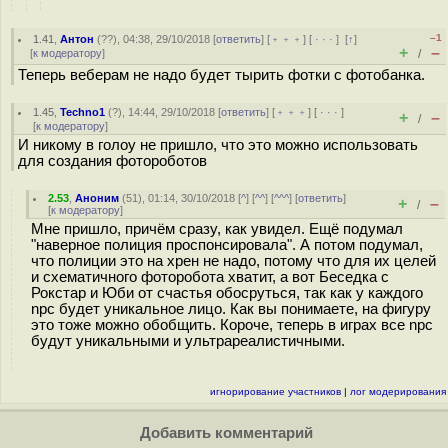
–1
1.41
,
Антон
(
??
), 04:38, 29/10/2018 [
ответить
] [
﹢﹢﹢
] [
· · ·
]
[
↑
]
+
–
[
к модератору
]
/
Теперь веберам не надо будет тырить фотки с фотобанка.
1.45
,
Techno1
(
?
), 14:44, 29/10/2018 [
ответить
] [
﹢﹢﹢
] [
· · ·
]
+
–
/
[
к модератору
]
И никому в голоу не пришло, что это можно использовать
для создания фотороботов
2.53
,
Аноним
(
51
), 01:14, 30/10/2018 [
^
] [
^^
] [
^^^
] [
ответить
]
+
–
/
[
к модератору
]
Мне пришло, причём сразу, как увидел. Ещё подумал
"наверное полиция проспонсировала". А потом подумал,
что полиции это на хрен не надо, потому что для их целей
и схематичного фоторобота хватит, а вот Беседка с
Рокстар и Юби от счастья обосруться, так как у каждого
npc будет уникальное лицо. Как вы понимаете, на фигуру
это тоже можно обобщить. Короче, теперь в играх все npc
будут уникальными и ультрареалистичными.
игнорирование участников
|
лог модерирования
Добавить комментарий