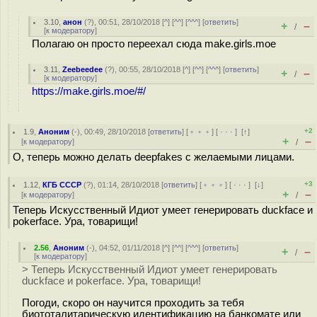
3.10
,
анон
(
?
), 00:51, 28/10/2018 [
^
] [
^^
] [
^^^
] [
ответить
]
+
–
/
[
к модератору
]
Полагаю он просто переехал сюда make.girls.moe
3.11
,
Zeebeedee
(
?
), 00:55, 28/10/2018 [
^
] [
^^
] [
^^^
] [
ответить
]
+
–
/
[
к модератору
]
https://make.girls.moe/#/
+2
1.9
,
Аноним
(
-
), 00:49, 28/10/2018 [
ответить
] [
﹢﹢﹢
] [
· · ·
]
[
↑
]
+
–
[
к модератору
]
/
О, теперь можно делать deepfakes с желаемыми лицами.
+3
1.12
,
КГБ СССР
(
?
), 01:14, 28/10/2018 [
ответить
] [
﹢﹢﹢
] [
· · ·
]
[
↓
]
+
–
[
к модератору
]
/
Теперь Искусственный Идиот умеет генерировать duckface и
pokerface. Ура, товарищи!
2.56
,
Аноним
(
-
), 04:52, 01/11/2018 [
^
] [
^^
] [
^^^
] [
ответить
]
+
–
/
[
к модератору
]
> Теперь Искусственный Идиот умеет генерировать
duckface и pokerface. Ура, товарищи!
Погоди, скоро он научится проходить за тебя
биототалитарическую идентификацию на банкомате или