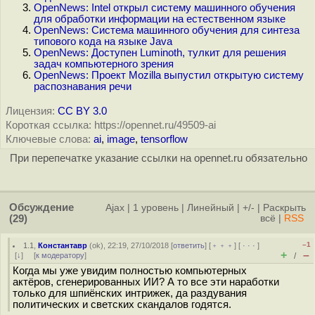
OpenNews: Intel открыл систему машинного обучения
для обработки информации на естественном языке
OpenNews: Система машинного обучения для синтеза
типового кода на языке Java
OpenNews: Доступен Luminoth, тулкит для решения
задач компьютерного зрения
OpenNews: Проект Mozilla выпустил открытую систему
распознавания речи
Лицензия:
CC BY 3.0
Короткая ссылка: https://opennet.ru/49509-ai
Ключевые слова:
ai
,
image
,
tensorflow
При перепечатке указание ссылки на opennet.ru обязательно
Обсуждение
Ajax
|
1 уровень
|
Линейный
|
+/-
|
Раскрыть
(29)
всё
|
RSS
–1
1.1
,
Константавр
(
ok
), 22:19, 27/10/2018 [
ответить
] [
﹢﹢﹢
] [
· · ·
]
+
–
[
↓
] [
к модератору
]
/
Когда мы уже увидим полностью компьютерных
актёров, сгенерированных ИИ? А то все эти наработки
только для шпиёнских интрижек, да раздувания
политических и светских скандалов годятся.