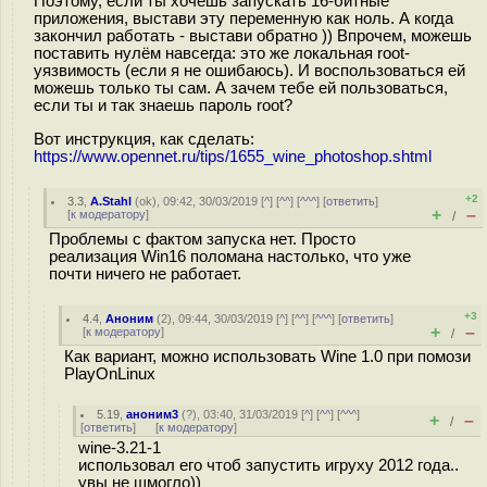
Поэтому, если ты хочешь запускать 16-битные
приложения, выстави эту переменную как ноль. А когда
закончил работать - выстави обратно )) Впрочем, можешь
поставить нулём навсегда: это же локальная root-
уязвимость (если я не ошибаюсь). И воспользоваться ей
можешь только ты сам. А зачем тебе ей пользоваться,
если ты и так знаешь пароль root?
Вот инструкция, как сделать:
https://www.opennet.ru/tips/1655_wine_photoshop.shtml
+2
3.3
,
A.Stahl
(
ok
), 09:42, 30/03/2019 [
^
] [
^^
] [
^^^
] [
ответить
]
+
–
[
к модератору
]
/
Проблемы с фактом запуска нет. Просто
реализация Win16 поломана настолько, что уже
почти ничего не работает.
+3
4.4
,
Аноним
(
2
), 09:44, 30/03/2019 [
^
] [
^^
] [
^^^
] [
ответить
]
+
–
[
к модератору
]
/
Как вариант, можно использовать Wine 1.0 при помози
PlayOnLinux
5.19
,
аноним3
(
?
), 03:40, 31/03/2019 [
^
] [
^^
] [
^^^
]
+
–
/
[
ответить
]
[
к модератору
]
wine-3.21-1
использовал его чтоб запустить игруху 2012 года..
увы не шмогло))