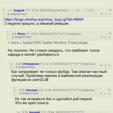
–1
1.7
,
Андрей
(
??
), 12:32, 30/03/2019 [
ответить
] [
﹢﹢﹢
] [
· · ·
]
[
↓
] [
↑
]
+
–
[
к модератору
]
/
https://bugs.winehq.org/show_bug.cgi?id=46844
2 недели прошло, а никакой реакции.
–1
2.8
,
iPony
(
?
), 12:42, 30/03/2019 [
^
] [
^^
] [
^^^
] [
ответить
]
+
–
[
к модератору
]
/
> бага с foobar2000 Spider Monkey Panel plugin
Ну логично. Не стоило ожидать, что прибежит толпа
народа и начнёт разбираться
3.10
,
Chimpanzee
(
?
), 14:14, 30/03/2019 [
^
] [
^^
] [
^^^
] [
ответить
]
+
–
/
[
к модератору
]
Баг затрагивает не только фубар. Там описан частный
случай. Проблема именно в вайновской реализации
функции из user32.dll
+1
4.13
,
Аноним
(
13
), 17:06, 30/03/2019 [
^
] [
^^
] [
^^^
] [
ответить
]
+
–
[
к модератору
]
/
Ну так исправьте баг и сделайте pull request.
Это же open source.
5.18
,
Андрей
(
??
), 23:44, 30/03/2019 [
^
] [
^^
] [
^^^
]