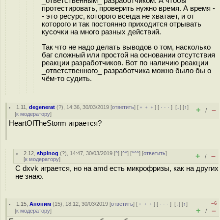
_ответственным_ разработчиком. А чтобы
протестировать, проверить нужно время. А время -
- это ресурс, которого всегда не хватает, и от
которого и так постоянно приходится отрывать
кусочки на много разных действий.
Так что не надо делать выводов о том, насколько
баг сложный или простой на основании отсутствия
реакции разработчиков. Вот по наличию реакции
_ответственного_ разработчика можно было бы о
чём-то судить.
1.11
,
degenerat
(
?
), 14:36, 30/03/2019 [
ответить
] [
﹢﹢﹢
] [
· · ·
]
[
↓
] [
↑
]
+
–
/
[
к модератору
]
HeartOfTheStorm играется?
2.12
,
shpinog
(
?
), 14:47, 30/03/2019 [
^
] [
^^
] [
^^^
] [
ответить
]
+
–
/
[
к модератору
]
C dxvk играется, но на amd есть микрофризы, как на других
не знаю.
–6
1.15
,
Аноним
(
15
), 18:12, 30/03/2019 [
ответить
] [
﹢﹢﹢
] [
· · ·
]
[
↓
] [
↑
]
+
–
[
к модератору
]
/