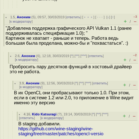
–3
1.5
,
Аноним
(
5
), 09:57, 30/03/2019 [
ответить
] [
﹢﹢﹢
] [
· · ·
]
[
↓
] [
↑
]
+
–
[
к модератору
]
/
"Добавлена поддержка графического API Vulkan 1.1 (ранее
поддерживалась спецификация 1.0); "
Картинок не хватает - раньше и теперь. Работа ведь
большая была проделана, можно-бы и "похвастаться". :)
–2
2.6
,
Аноним
(
6
), 12:18, 30/03/2019 [
^
] [
^^
] [
^^^
] [
ответить
]
+
–
[
к модератору
]
/
Пробросить пару десятков функций в хостовый драйвер
это не работа.
3.9
,
Аноним
(
9
), 12:56, 30/03/2019 [
^
] [
^^
] [
^^^
] [
ответить
]
+
–
/
[
к модератору
]
В их OpenCL они пробрасывают только 1.0. При этом,
если в системе 1.2 или 2.0, то приложение в Wine видит
именно эту версию
4.16
,
Kido Katsuragi
(
?
), 19:14, 30/03/2019 [
^
] [
^^
] [
^^^
]
+
–
/
[
ответить
]
[
к модератору
]
В staging добавили.
https://github.com/wine-staging/wine-
staging/tree/master/patches/opencl-versio