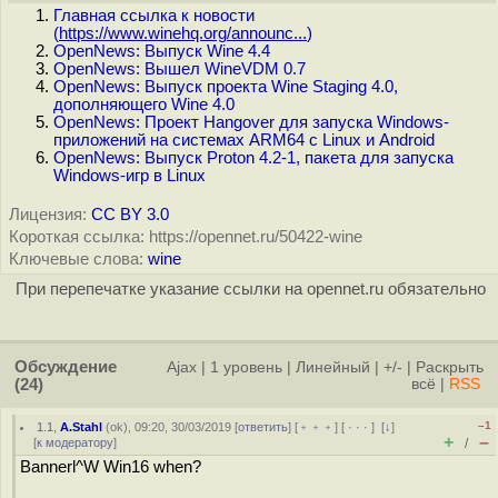
Главная ссылка к новости
(
https://www.winehq.org/announc...
)
OpenNews: Выпуск Wine 4.4
OpenNews: Вышел WineVDM 0.7
OpenNews: Выпуск проекта Wine Staging 4.0,
дополняющего Wine 4.0
OpenNews: Проект Hangover для запуска Windows-
приложений на системах ARM64 c Linux и Android
OpenNews: Выпуск Proton 4.2-1, пакета для запуска
Windows-игр в Linux
Лицензия:
CC BY 3.0
Короткая ссылка: https://opennet.ru/50422-wine
Ключевые слова:
wine
При перепечатке указание ссылки на opennet.ru обязательно
Обсуждение
Ajax
|
1 уровень
|
Линейный
|
+/-
|
Раскрыть
(24)
всё
|
RSS
–1
1.1
,
A.Stahl
(
ok
), 09:20, 30/03/2019 [
ответить
] [
﹢﹢﹢
] [
· · ·
]
[
↓
]
+
–
[
к модератору
]
/
Bannerl^W Win16 when?