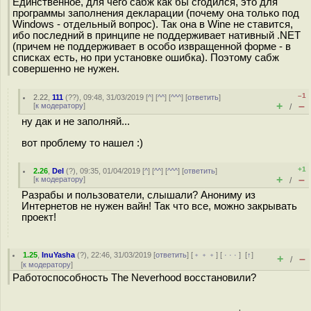
Единственное, для чего сабж как бы сгодился, это для
программы заполнения декларации (почему она только под
Windows - отдельный вопрос). Так она в Wine не ставится,
ибо последний в принципе не поддерживает нативный .NET
(причем не поддерживает в особо извращенной форме - в
списках есть, но при установке ошибка). Поэтому сабж
совершенно не нужен.
–1
2.22
,
111
(
??
), 09:48, 31/03/2019 [
^
] [
^^
] [
^^^
] [
ответить
]
+
–
[
к модератору
]
/
ну дак и не заполняй...
вот проблему то нашел :)
+1
2.26
,
Del
(
?
), 09:35, 01/04/2019 [
^
] [
^^
] [
^^^
] [
ответить
]
+
–
[
к модератору
]
/
Разрабы и пользователи, слышали? Анониму из
Интернетов не нужен вайн! Так что все, можно закрывать
проект!
1.25
,
InuYasha
(
?
), 22:46, 31/03/2019 [
ответить
] [
﹢﹢﹢
] [
· · ·
]
[
↑
]
+
–
/
[
к модератору
]
Работоспособность The Neverhood восстановили?