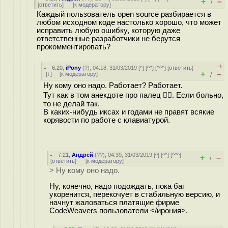
+
–
/
[
ответить
]
[
к модератору
]
Каждый пользователь open source разбирается в
любом исходном коде настолько хорошо, что может
исправить любую ошибку, которую даже
ответственные разработчики не берутся
прокомментировать?
–1
6.20
,
iPony
(
?
), 04:18, 31/03/2019 [
^
] [
^^
] [
^^^
] [
ответить
]
+
–
[
↓
] [
к модератору
]
/
Ну кому оно надо. Работает? Работает.
Тут как в том анекдоте про палец 👉🏿. Если больно,
то не делай так.
В каких-нибудь иксах и годами не правят всякие
корявости по работе с клавиатурой.
7.21
,
Андрей
(
??
), 04:39, 31/03/2019 [
^
] [
^^
] [
^^^
]
+
–
/
[
ответить
]
[
к модератору
]
> Ну кому оно надо.
Ну, конечно, надо подождать, пока баг
укоренится, перекочует в стабильную версию, и
начнут жаловаться платящие фирме
CodeWeavers пользователи </ирония>.