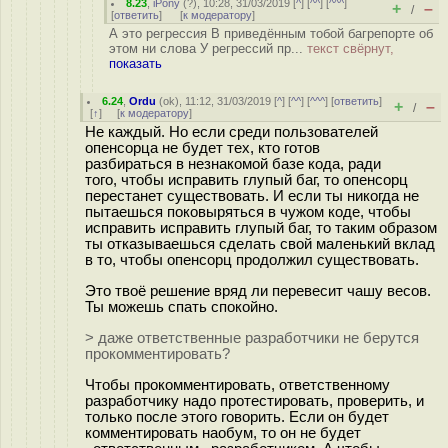
8.23
,
iPony
(
?
), 10:28, 31/03/2019 [
^
] [
^^
] [
^^^
]
+
–
/
[
ответить
]
[
к модератору
]
А это регрессия В приведённым тобой багрепорте об
этом ни слова У регрессий пр...
текст свёрнут,
показать
6.24
,
Ordu
(
ok
), 11:12, 31/03/2019 [
^
] [
^^
] [
^^^
] [
ответить
]
+
–
/
[
↑
] [
к модератору
]
Не каждый. Но если среди пользователей
опенсорца не будет тех, кто готов
разбираться в незнакомой базе кода, ради
того, чтобы исправить глупый баг, то опенсорц
перестанет существовать. И если ты никогда не
пытаешься поковыряться в чужом коде, чтобы
исправить исправить глупый баг, то таким образом
ты отказываешься сделать свой маленький вклад
в то, чтобы опенсорц продолжил существовать.
Это твоё решение вряд ли перевесит чашу весов.
Ты можешь спать спокойно.
> даже ответственные разработчики не берутся
прокомментировать?
Чтобы прокомментировать, ответственному
разработчику надо протестировать, проверить, и
только после этого говорить. Если он будет
комментировать наобум, то он не будет