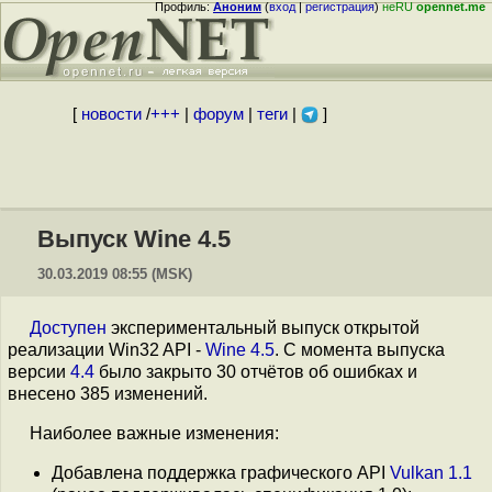
Профиль:
Аноним
(
вход
|
регистрация
)
неRU
opennet.me
[
новости
/
+++
|
форум
|
теги
|
]
Выпуск Wine 4.5
30.03.2019 08:55 (MSK)
Доступен
экспериментальный выпуск открытой
реализации Win32 API -
Wine 4.5
. С момента выпуска
версии
4.4
было закрыто 30 отчётов об ошибках и
внесено 385 изменений.
Наиболее важные изменения:
Добавлена поддержка графического API
Vulkan 1.1