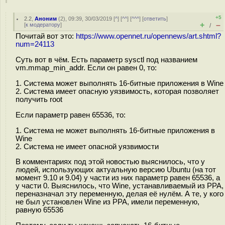
+5
2.2
,
Аноним
(
2
), 09:39, 30/03/2019 [
^
] [
^^
] [
^^^
] [
ответить
]
+
–
[
к модератору
]
/
Почитай вот это:
https://www.opennet.ru/opennews/art.shtml?
num=24113
Суть вот в чём. Есть параметр sysctl под названием
vm.mmap_min_addr. Если он равен 0, то:
1. Система может выполнять 16-битные приложения в Wine
2. Система имеет опасную уязвимость, которая позволяет
получить root
Если параметр равен 65536, то:
1. Система не может выполнять 16-битные приложения в
Wine
2. Система не имеет опасной уязвимости
В комментариях под этой новостью выяснилось, что у
людей, использующих актуальную версию Ubuntu (на тот
момент 9.10 и 9.04) у части из них параметр равен 65536, а
у части 0. Выяснилось, что Wine, устанавливаемый из PPA,
переназначал эту переменную, делая её нулём. А те, у кого
не был установлен Wine из PPA, имели переменную,
равную 65536