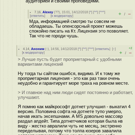
аудиторией и своими проповедями.
7.16
,
Alexey
(
??
), 15:01, 14/12/2018 [
^
] [
^^
] [
^^^
]
+
–
/
[
ответить
]
[
к модератору
]
Мда, информацией смотрю ты совсем не
обладаешь. Ты опенсорсный проект можешь
спокойно писать на Кт. Лицензия это позволяет.
Так что не городи чушь.
+2
4.14
,
Аноним
(
-
), 14:56, 14/12/2018 [
^
] [
^^
] [
^^^
] [
ответить
]
[
↑
]
+
–
[
к модератору
]
/
> Лучше пусть будет проприетарный с удобными
вариантами лицензий
Ну тогда ты сайтом ошибся, видимо. И к тому же
проприетарная лицензия - это как раз таки очень
неудобно и гарантирует море траха на ровном месте.
> И главное над ним люди сидят постоянно и работает,
улучшают.
Я помню как майкрософт дотнет улучшил - выкатил 4
версию. Половина софта на дотнете тупо умерло,
начав икать эксепшнами. А MS довольно массовр
раздал апдейт. Типа дотнетчиков которая была нв
виду - жестко авралили чуть не месяц, экстренно
переделывая, потому что толпа юзеров завалила