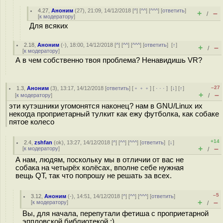
4.27
,
Аноним
(
27
), 21:09, 14/12/2018 [
^
] [
^^
] [
^^^
] [
ответить
]
+
–
/
[
к модератору
]
Для всяких
2.18
,
Аноним
(
-
), 18:00, 14/12/2018 [
^
] [
^^
] [
^^^
] [
ответить
]
[
↑
]
+
–
/
[
к модератору
]
А в чем собственно твоя проблема? Ненавидишь VR?
–27
1.3
,
Аноним
(
3
), 13:17, 14/12/2018 [
ответить
] [
﹢﹢﹢
] [
· · ·
]
[
↓
] [
↑
]
+
–
[
к модератору
]
/
эти кутэшники угомонятся наконец? нам в GNU/Linux их
некогда проприетарный тулкит как ежу футболка, как собаке
пятое колесо
+14
2.4
,
zshfan
(
ok
), 13:27, 14/12/2018 [
^
] [
^^
] [
^^^
] [
ответить
]
[
↓
]
+
–
[
к модератору
]
/
А нам, людям, поскольку мы в отличии от вас не
собака на четырёх колёсах, вполне себе нужная
вещь QT, так что попрошу не решать за всех.
–5
3.12
,
Аноним
(
-
), 14:51, 14/12/2018 [
^
] [
^^
] [
^^^
] [
ответить
]
+
–
[
к модератору
]
/
Вы, для начала, перепутали фетиша с проприетарной
эппловской библиотекой :)