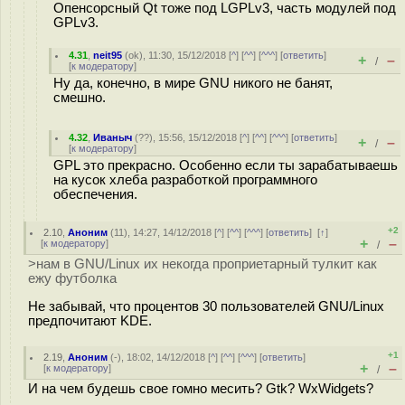
Опенсорсный Qt тоже под LGPLv3, часть модулей под
GPLv3.
4.31
,
neit95
(
ok
), 11:30, 15/12/2018 [
^
] [
^^
] [
^^^
] [
ответить
]
+
–
/
[
к модератору
]
Ну да, конечно, в мире GNU никого не банят,
смешно.
4.32
,
Иваныч
(
??
), 15:56, 15/12/2018 [
^
] [
^^
] [
^^^
] [
ответить
]
+
–
/
[
к модератору
]
GPL это прекрасно. Особенно если ты зарабатываешь
на кусок хлеба разработкой программного
обеспечения.
+2
2.10
,
Аноним
(
11
), 14:27, 14/12/2018 [
^
] [
^^
] [
^^^
] [
ответить
]
[
↑
]
+
–
[
к модератору
]
/
>нам в GNU/Linux их некогда проприетарный тулкит как
ежу футболка
Не забывай, что процентов 30 пользователей GNU/Linux
предпочитают KDE.
+1
2.19
,
Аноним
(
-
), 18:02, 14/12/2018 [
^
] [
^^
] [
^^^
] [
ответить
]
+
–
[
к модератору
]
/
И на чем будешь свое гомно месить? Gtk? WxWidgets?