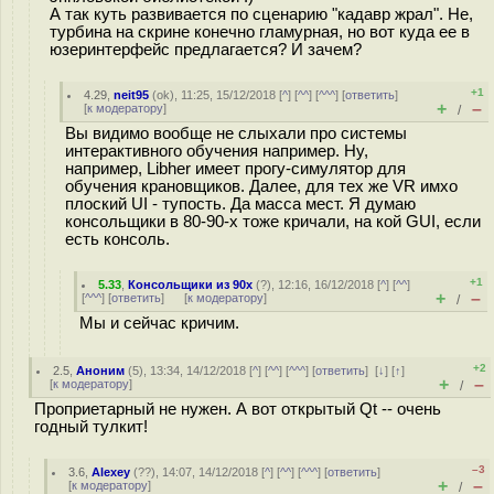
А так куть развивается по сценарию "кадавр жрал". Не,
турбина на скрине конечно гламурная, но вот куда ее в
юзеринтерфейс предлагается? И зачем?
+1
4.29
,
neit95
(
ok
), 11:25, 15/12/2018 [
^
] [
^^
] [
^^^
] [
ответить
]
+
–
[
к модератору
]
/
Вы видимо вообще не слыхали про системы
интерактивного обучения например. Ну,
например, Libher имеет прогу-симулятор для
обучения крановщиков. Далее, для тех же VR имхо
плоский UI - тупость. Да масса мест. Я думаю
консольщики в 80-90-х тоже кричали, на кой GUI, если
есть консоль.
+1
5.33
,
Консольщики из 90х
(
?
), 12:16, 16/12/2018 [
^
] [
^^
]
+
–
[
^^^
] [
ответить
]
[
к модератору
]
/
Мы и сейчас кричим.
+2
2.5
,
Аноним
(
5
), 13:34, 14/12/2018 [
^
] [
^^
] [
^^^
] [
ответить
]
[
↓
] [
↑
]
+
–
[
к модератору
]
/
Проприетарный не нужен. А вот открытый Qt -- очень
годный тулкит!
–3
3.6
,
Alexey
(
??
), 14:07, 14/12/2018 [
^
] [
^^
] [
^^^
] [
ответить
]
+
–
[
к модератору
]
/