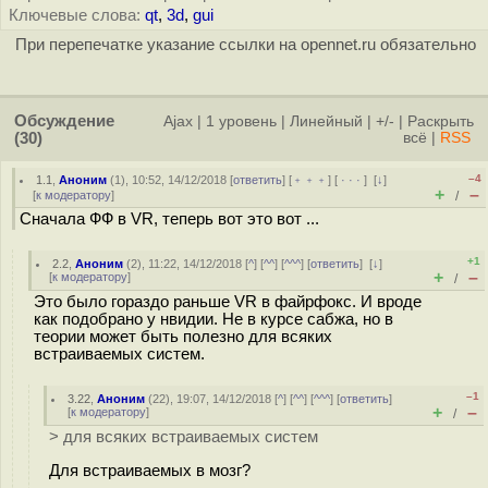
Ключевые слова:
qt
,
3d
,
gui
При перепечатке указание ссылки на opennet.ru обязательно
Обсуждение
Ajax
|
1 уровень
|
Линейный
|
+/-
|
Раскрыть
(30)
всё
|
RSS
–4
1.1
,
Аноним
(
1
), 10:52, 14/12/2018 [
ответить
] [
﹢﹢﹢
] [
· · ·
]
[
↓
]
+
–
[
к модератору
]
/
Сначала ФФ в VR, теперь вот это вот ...
+1
2.2
,
Аноним
(
2
), 11:22, 14/12/2018 [
^
] [
^^
] [
^^^
] [
ответить
]
[
↓
]
+
–
[
к модератору
]
/
Это было гораздо раньше VR в файрфокс. И вроде
как подобрано у нвидии. Не в курсе сабжа, но в
теории может быть полезно для всяких
встраиваемых систем.
–1
3.22
,
Аноним
(
22
), 19:07, 14/12/2018 [
^
] [
^^
] [
^^^
] [
ответить
]
+
–
[
к модератору
]
/
> для всяких встраиваемых систем
Для встраиваемых в мозг?