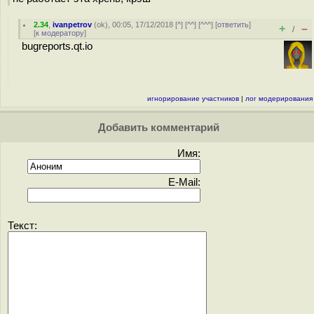
2.34
,
ivanpetrov
(
ok
), 00:05, 17/12/2018 [
^
] [
^^
] [
^^^
] [
ответить
]
+
–
/
[
к модератору
]
bugreports.qt.io
игнорирование участников
|
лог модерирования
Добавить комментарий
Имя:
E-Mail:
Текст: