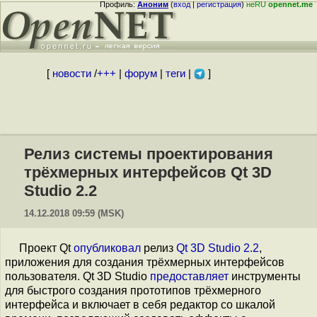
Профиль:
Аноним
(
вход
|
регистрация
)
неRU
opennet.me
[
новости
/
+++
|
форум
|
теги
|
]
Релиз системы проектирования
трёхмерных интерфейсов Qt 3D
Studio 2.2
14.12.2018 09:59 (MSK)
Проект Qt
опубликовал
релиз
Qt 3D Studio 2.2
,
приложения для создания трёхмерных интерфейсов
пользователя. Qt 3D Studio
предоставляет
инструменты
для быстрого создания прототипов трёхмерного
интерфейса и включает в себя редактор со шкалой