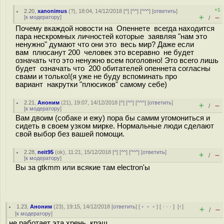
+1
2.20
,
xanonimus
(
?
), 18:04, 14/12/2018 [
^
] [
^^
] [
^^^
] [
ответить
]
+
–
[
к модератору
]
/
Почему вкаждой новости на Опеннете всегда находится
пара нескромных личностей которые заявляя "нам это
ненужно" думают что они это весь мир? Даже если
вам плюсанут 200 человек это всеравно не будет
означать что это ненужно всем поголовно! Это всего лишь
будет означать что 200 обитателей опеннета согласны
свами и только!(я уже не буду вспоминать про
вариант накрутки "плюсиков" самому себе)
2.21
,
Аноним
(
21
), 19:07, 14/12/2018 [
^
] [
^^
] [
^^^
] [
ответить
]
+
–
/
[
к модератору
]
Вам двоим (собаке и ежу) пора бы самим угомониться и
сидеть в своем узком мирке. Нормальные люди сделают
свой выбор без вашей помощи.
2.28
,
neit95
(
ok
), 11:21, 15/12/2018 [
^
] [
^^
] [
^^^
] [
ответить
]
+
–
/
[
к модератору
]
Вы за gtkmm или всякие там electron'ы
1.23
,
Аноним
(
23
), 19:15, 14/12/2018 [
ответить
] [
﹢﹢﹢
] [
· · ·
]
[
↑
]
+
–
/
[
к модератору
]
не работает эта хрень, крэш