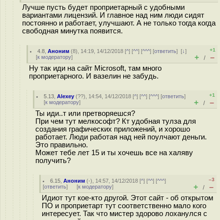
Лучше пусть будет проприетарный с удобными
вариантами лицензий. И главное над ним люди сидят
постоянно и работает, улучшают. А не только тогда когда
свободная минутка появится.
+1
4.8
,
Аноним
(
8
), 14:19, 14/12/2018 [
^
] [
^^
] [
^^^
] [
ответить
]
[
↓
]
+
–
[
к модератору
]
/
Ну так иди на сайт Microsoft, там много
проприетарного. И вазелин не забудь.
+1
5.13
,
Alexey
(
??
), 14:54, 14/12/2018 [
^
] [
^^
] [
^^^
] [
ответить
]
+
–
[
к модератору
]
/
Ты иди..т или претворяешся?
При чем тут мелкософт? Кт удобная тулза для
создания графических приложений, и хорошо
работает. Люди работая над ней поулчают деньги.
Это правильно.
Может тебе лет 15 и ты хочешь все на халяву
получить?
–3
6.15
,
Аноним
(
-
), 14:57, 14/12/2018 [
^
] [
^^
] [
^^^
]
+
–
[
ответить
]
[
к модератору
]
/
Идиoт тут кое-кто другой. Этот сайт - об открытом
ПО и проприетарт тут соответственно мало кого
интересует. Так что мистер здорово лоханулся с