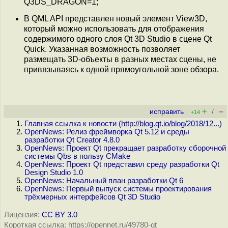
Q3DS_DRAGON=1;
В QML API представлен новый элемент View3D,
который можно использовать для отображения
содержимого одного слоя Qt 3D Studio в сцене Qt
Quick. Указанная возможность позволяет
размещать 3D-объекты в разных местах сцены, не
привязываясь к одной прямоугольной зоне обзора.
+
–
исправить
/
+14
Главная ссылка к новости (
http://blog.qt.io/blog/2018/12...
)
OpenNews: Релиз фреймворка Qt 5.12 и среды
разработки Qt Creator 4.8.0
OpenNews: Проект Qt прекращает разработку сборочной
системы Qbs в пользу CMake
OpenNews: Проект Qt представил среду разработки Qt
Design Studio 1.0
OpenNews: Начальный план разработки Qt 6
OpenNews: Первый выпуск системы проектирования
трёхмерных интерфейсов Qt 3D Studio
Лицензия:
CC BY 3.0
Короткая ссылка: https://opennet.ru/49780-qt