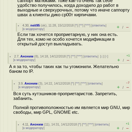
саппорт матюками. Тоже как-то очень так себе
удобство получилось, когда доходило до работ в
выходные и сверхурочных, потому что иначе саппорту
швах а клиенты дико ср00т кирпичами.
4.30
,
neit95
(
ok
), 11:28, 15/12/2018 [
^
] [
^^
] [
^^^
] [
ответить
]
+
–
/
[
к модератору
]
Если так хочется проприетарную, у них она есть.
Для тех, комо не особо хочется модификации в
открытый доступ выкладывать.
+1
2.7
,
Аноним
(
8
), 14:18, 14/12/2018 [
^
] [
^^
] [
^^^
] [
ответить
]
[
↓
] [
↑
]
+
–
[
к модератору
]
/
А я за то, чтобы таких как ты угомонили. Желательно
баном по IP.
–7
3.9
,
Аноним
(
3
), 14:22, 14/12/2018 [
^
] [
^^
] [
^^^
] [
ответить
]
+
–
[
к модератору
]
/
Вся суть кутэшников-проприетаристов. Запретить,
забанить.
Полной противоположностью им является мир GNU, мир
свободы, мир GPL, GNOME etc.
+1
4.11
,
Аноним
(
11
), 14:31, 14/12/2018 [
^
] [
^^
] [
^^^
] [
ответить
]
+
–
[
к модератору
]
/