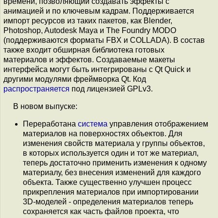
времени, позволяющий создавать эффекты с
анимацией и по ключевым кадрам. Поддерживается
импорт ресурсов из таких пакетов, как Blender,
Photoshop, Autodesk Maya и The Foundry MODO
(поддерживаются форматы FBX и COLLADA). В состав
также входит обширная библиотека готовых
материалов и эффектов. Создаваемые макеты
интерфейса могут быть интегрированы с Qt Quick и
другими модулями фреймворка Qt. Код
распространяется
под лицензией GPLv3.
В новом выпуске:
Переработана
система
управления отображением
материалов на поверхностях объектов. Для
изменения свойств материала у группы объектов,
в которых используется один и тот же материал,
теперь достаточно применить изменения к одному
материалу, без внесения изменений для каждого
объекта. Также существенно улучшен процесс
прикрепления материалов при импортировании
3D-моделей - определения материалов теперь
сохраняется как часть файлов проекта, что