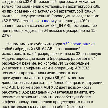
создателей x32 ABI - заметный прогресс отмечается
только при сравнении с устаревшей архитектурой x86,
но при сравнении с актуальной архитектурой x86-64
выигрыш несущественный (проводимые создателями
x32 SPEC-тесты
показывали
ускорение до 40% в
сравнении с классическим x86_64 ABI, тестирование
при прмощи кодека H.264 показало ускорение на 15-
20%).
Напомним, что субархитектура
x32
представляет
собой гибридный x86_64 ABI, позволяющий
использовать на 64-разрядных системах 32-разрядную
модель адресации памяти (процессор работает в 64-
разрядном режиме, но использует 32-разрядные
указатели и арифметические операции). ABI X32
позволяет приложениям использовать все
преимущества архитектуры x86_64, такие как
дополнительные регистры и более быстрые инструкции,
PIC ABI. В то же время ABI X32 даёт возможность
работать с 32-разрядными указателями памяти, что
позволяет экономить память, способствует более
эффективному наполнению процессорного кэша и
положительно сказывается на общей скорости