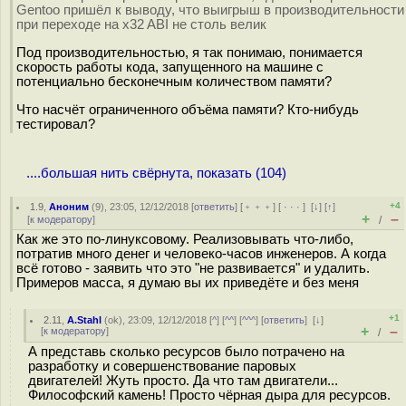
Gentoo пришёл к выводу, что выигрыш в производительности
при переходе на x32 ABI не столь велик
Под производительностью, я так понимаю, понимается
скорость работы кода, запущенного на машине с
потенциально бесконечным количеством памяти?
Что насчёт ограниченного объёма памяти? Кто-нибудь
тестировал?
....большая нить свёрнута, показать (104)
+4
1.9
,
Аноним
(
9
), 23:05, 12/12/2018 [
ответить
] [
﹢﹢﹢
] [
· · ·
]
[
↓
] [
↑
]
+
–
[
к модератору
]
/
Как же это по-линуксовому. Реализовывать что-либо,
потратив много денег и человеко-часов инженеров. А когда
всё готово - заявить что это "не развивается" и удалить.
Примеров масса, я думаю вы их приведёте и без меня
+1
2.11
,
A.Stahl
(
ok
), 23:09, 12/12/2018 [
^
] [
^^
] [
^^^
] [
ответить
]
[
↓
]
+
–
[
к модератору
]
/
А представь сколько ресурсов было потрачено на
разработку и совершенствование паровых
двигателей! Жуть просто. Да что там двигатели...
Философский камень! Просто чёрная дыра для ресурсов.