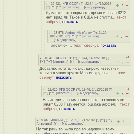
12.431
,
КГБ СССР
(
?
), 23:34, 14/12/2018
+
–
/
[
^
] [
^^
] [
^^^
] [
ответить
]
[
к модератору
]
Думается, что скрывать прямо и нагло 8212
нет, вряд ли Такое в США не спусти...
текст
свёрнут,
показать
13.578
,
Andrey Mitrofanov
(
?
), 11:29,
+
–
18/12/2018 [
^
] [
^^
] [
^^^
] [
ответить
]
/
[
к модератору
]
Толстячок ...
текст свёрнут,
показать
–1
10.419
,
КГБ СССР
(
?
), 19:44, 14/12/2018 [
^
]
+
–
[
^^
] [
^^^
] [
ответить
]
[
↑
] [
к модератору
]
/
Добавлю, кстати, нюанс, широко известный
только в узких кругах Многие крупные к...
текст
свёрнут,
показать
–1
11.420
,
КГБ СССР
(
?
), 19:46, 14/12/2018 [
^
]
+
–
[
^^
] [
^^^
] [
ответить
]
[
к модератору
]
/
Начитался анонимов опеннета, в глазах уже
рябит 8230 Разумеется, ошибка аффел...
текст
свёрнут,
показать
9.445
,
Аноним
(
-
), 12:39, 15/12/2018 [
^
] [
^^
] [
^^^
]
+
–
/
[
ответить
]
[
↑
] [
к модератору
]
Ну так речь то была про эмбедовку и тому
подобные применения Там у интеля радик...
текст