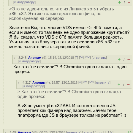
+
–
[
к модератору
]
/
>Это не удивительно, что из Линукса хотят убрать
x86_x32. Это же только десктопная фича, не
используемая на серверах.
Знаете ли Вы, что многие VDS имеют <= 4Гб памяти, а
если и имеют, то там ведь не одно приложение крутиться?
Я бы сказал, что VDS c 8Гб памяти большая редкость.
Учитывая, что браузера так и не осилили x86_x32 это
можно назвать чисто серверной фичей.
3.248
,
Аноним
(
9
), 15:14, 13/12/2018 [
^
] [
^^
] [
^^^
] [
ответить
]
+
–
/
[
к модератору
]
Как это "не осилили"? В Chromium одна вкладка - один
процесс
4.317
,
Аноним
(
-
), 18:57, 13/12/2018 [
^
] [
^^
] [
^^^
] [
ответить
]
+
–
/
[
к модератору
]
> Как это "не осилили"? В Chromium одна вкладка -
один процесс
А v8 не умеет jit в x32 ABI. И соответственно JS
пролетает как фанера над парижем. Зачем тебе
платформа где JS в браузере толком не работает? :)
+7
1.45
,
Аноним
(
45
), 00:26, 13/12/2018 [
ответить
] [
﹢﹢﹢
] [
· · ·
]
[
↓
] [
↑
]