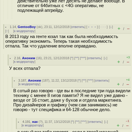
действительно уже лет десять не делают вообще. В
отличие от 64битных с <4G оперативы, не
подлежащей апгрейду.
1.14
,
GentooBoy
(
ok
), 23:11, 12/12/2018 [
ответить
] [
﹢﹢﹢
] [
· · ·
]
[
↓
]
+
–
/
[
↑
] [
к модератору
]
В 2013 году на генте юзал так как была необходимость
оперативку экономить. Теперь такая необходимость
отпала. Так что удаление вполне оправдано.
+3
2.16
,
Аноним
(
16
), 23:21, 12/12/2018 [
^
] [
^^
] [
^^^
] [
ответить
]
[
↓
]
+
–
[
к модератору
]
/
У всех отпала?
+4
3.187
,
Аноним
(
187
), 11:22, 13/12/2018 [
^
] [
^^
] [
^^^
] [
ответить
]
+
–
[
к модератору
]
/
В сотый раз говорю - где вы в последние три года видели
технику с менее 8 гигов памяти? Я не видел уже давно -
везде от 16 стоит, даже у бухов и отдела маркетинга.
Про дизайнеров и графику (чем сам занимаюсь) не
говорю - тут специфика и 64-128 обычное дело.
–1
4.191
,
нах
(
?
), 11:37, 13/12/2018 [
^
] [
^^
] [
^^^
] [
ответить
]
[
↓
]
+
–
[
к модератору
]
/