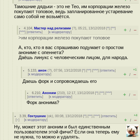
/
Тамошние дядьки - это не Тео, им корпорации железо
покупают топовое, ведь запланированное устаревание
само собой не возьмётся.
4.104
,
Мастер над релизами
(
?
), 05:21, 13/12/2018 [
^
] [
^^
]
+
–
/
[
^^^
] [
ответить
]
[
к модератору
]
>им корпорации железо покупают топовое
А, кто, кто я вас спрашиваю подумает о простом
анониме с опеннета?
Даёшь линукс с человеческим лицом, для народа.
+1
5.133
,
анон
(
?
), 07:56, 13/12/2018 [
^
] [
^^
] [
^^^
] [
ответить
]
+
–
[
к модератору
]
/
Даешь форк и сопровождаешь его
6.210
,
Аноним
(
210
), 12:17, 13/12/2018 [
^
] [
^^
] [
^^^
]
+
–
/
[
ответить
]
[
к модератору
]
Форк анонима?
+4
3.39
,
Гентушник
(
ok
), 00:08, 13/12/2018 [
^
] [
^^
] [
^^^
] [
ответить
]
+
–
[
↑
] [
к модератору
]
/
Ну, может этот аноним и был единственным
пользователем этой фичи? Если она теперь ему
не нужна, то можно и удалять.