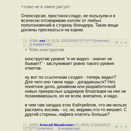
>тоже не в гимпе рисует
Опенсорсие, простихосспаде, не пользуем и я
всячески отговариваю коллег от любых
поползновений в сторону блендера. Такие вещи
должны пресекаться на корню.
6.204
,
нах
(
?
), 12:11, 13/12/2018 [
^
] [
^^
] [
^^^
] [
ответить
]
+
–
/
[
к модератору
]
> Тебе конструктив
конструктив уровня "я не видел - значит не
бывает!" - заслуживает ровно такого уровня
ответов.
ну вот по ссылочкам сходил - теперь видел?
Для чего оно такое надо - догадаешься? Нет,
понятное дело, дизайном или разработочкой
новых прекрасных шадевров блоатвари на них не
позанимаешься, но не всем, внезапно, и надо.
в чем там загадка этих бэйтрейлов, что им нельзя
распаять восемь - хз, но, видимо,что-то мешает. С
другой стороны, нафига платить больше?
6.572
,
Алексей Михайлович
(
?
), 18:53, 17/12/2018 [
^
]
+
–
/
[
^^
] [
^^^
] [
ответить
]
[
к модератору
]