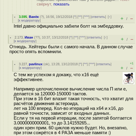
свёрнут,
показать
3.595
,
Ванёк
(
?
), 16:56, 19/12/2018 [
^
] [
^^
] [
^^^
] [
ответить
]
[
↑
]
+
–
/
[
к модератору
]
Intel давно официально забили болт на эмбеддовку.
2.173
,
Иван
(
??
), 10:37, 13/12/2018 [
^
] [
^^
] [
^^^
] [
ответить
]
[
↑
]
+
–
/
[
к модератору
]
Отнюдь. Хейтеры были с самого начала. В данном случае
просто опять вспомнили.
+1
3.227
,
pavlinux
(
ok
), 13:28, 13/12/2018 [
^
] [
^^
] [
^^^
] [
ответить
]
+
–
[
к модератору
]
/
C тем же успехом я докажу, что x16 ещё
эффективнее.
Например целочисленное вычисление числа П или e,
делается за 120000-150000 тактов.
При этом в 16 бит влазит такая точность, что хватит для
расчётов движения астероида,
лет на 100 вперед. Кол-во итераций на х64 и х16, до
равной точности, зависит от входных данных.
Если у тя на первой итерации, после запятой болтается
3.0000000000001, то до 3.14159265...
один хрен прим. 60 циклов нужно будет. Но, внезапно,
при этом сожрётся в 4 РАЗА меньше памяти :)