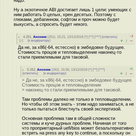
надо.
Ну а экзотичное ABI достигает лишь 1 цели: умеющих с
ним работать 0 целых, хрен десятых. Поэтому с
глюками, дебагинном, софтом и проч можно будет
выкусить, а спросить будет некого.
–2
4.251
,
Аноним
(
251
), 15:21, 13/12/2018 [
^
] [
^^
] [
^^^
] [
ответить
]
+
–
[
↓
] [
к модератору
]
/
Да не, за x86(-64, естессно) в эмбедовке будущее.
Стоимость процов и тепловыделение наконец-то
стали приемлемыми для таковой.
+6
5.262
,
Аноним
(
262
), 15:56, 13/12/2018 [
^
] [
^^
] [
^^^
]
+
–
[
ответить
]
[
к модератору
]
/
> Да не, за x86(-64, естессно) в эмбедовке будущее.
Стоимость процов и тепловыделение
> наконец-то стали приемлемыми для таковой.
Там проблемы далеко не только в тепловыделении.
Но чтобы об этом знать - этим надо заниматься, а не
только пытаться блестнуть своей экспертизой.
Основная проблема там в общей сложности
системы и куче дурных проблем. Начиная от того
что проприетарный uefi/bios может безальтернативно
встрять на press any key to continue, а поскольку он