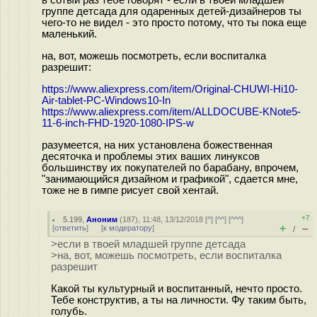
в сотый раз тебе говорят - если в твоей младшей
группе детсада для одаренных детей-дизайнеров ты
чего-то не видел - это просто потому, что ты пока еще
маленький.
на, вот, можешь посмотреть, если воспиталка
разрешит:
https://www.aliexpress.com/item/Original-CHUWI-Hi10-
Air-tablet-PC-Windows10-In
https://www.aliexpress.com/item/ALLDOCUBE-KNote5-
11-6-inch-FHD-1920-1080-IPS-w
разумеется, на них установлена божественная
десяточка и проблемы этих ваших линуксов
большинству их покупателей по барабану, впрочем,
"занимающийся дизайном и графикой", сдается мне,
тоже не в гимпе рисует свой хентай.
+7
5.199
,
Аноним
(
187
), 11:48, 13/12/2018 [
^
] [
^^
] [
^^^
]
+
–
[
ответить
]
[
к модератору
]
/
>если в твоей младшей группе детсада
>на, вот, можешь посмотреть, если воспиталка
разрешит
Какой ты культурный и воспитанный, нечто просто.
Тебе конструктив, а ты на личности. Фу таким быть,
голубь.