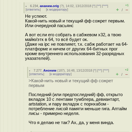
+1
6.234
,
ананим.orig
(
?
), 14:02, 13/12/2018 [
^
] [
^^
] [
^^^
]
+
–
[
ответить
]
[
к модератору
]
/
Не успеют.
Какой-нить новый и текущий фф сожрет первым.
Или очередной пасьянс
А вот если его собрать в сабжевом x32, а твою
майю/этк в 64, то всё будет ок.
(Даже на ipc не повлияет, т.к. сабж работает на 64-
платформе и ничем от других 64-битных прог
кроме внутреннего использования 32-разрядных
указателей).
+2
7.277
,
Аноним
(
187
), 16:48, 13/12/2018 [
^
] [
^^
] [
^^^
]
+
–
[
ответить
]
[
к модератору
]
/
>Какой-нить новый и текущий фф сожрет
первым
Последний (или предпоследний) фф, открыто
вкладок 10 с лентами тумблера, девиантарт,
artstation, и пару вкладок с порнхабом -
потребление лисой памяти меньше гига. Аптайм
лисы - примерно неделя.
Что я делаю не так? Ах, да, у меня винда.