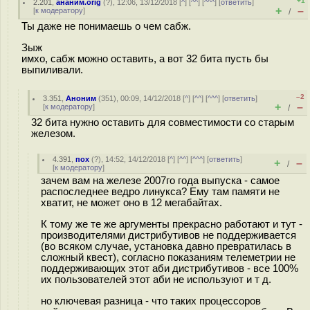
+1
2.201
,
ананим.orig
(
?
), 12:06, 13/12/2018 [
^
] [
^^
] [
^^^
] [
ответить
]
+
–
[
к модератору
]
/
Ты даже не понимаешь о чем сабж.
Зыж
имхо, сабж можно оставить, а вот 32 бита пусть бы
выпиливали.
–2
3.351
,
Аноним
(
351
), 00:09, 14/12/2018 [
^
] [
^^
] [
^^^
] [
ответить
]
+
–
[
к модератору
]
/
32 бита нужно оставить для совместимости со старым
железом.
4.391
,
пох
(
?
), 14:52, 14/12/2018 [
^
] [
^^
] [
^^^
] [
ответить
]
+
–
/
[
к модератору
]
зачем вам на железе 2007го года выпуска - самое
распоследнее ведро линукса? Ему там памяти не
хватит, не может оно в 12 мегабайтах.
К тому же те же аргументы прекрасно работают и тут -
производителями дистрибутивов не поддерживается
(во всяком случае, установка давно превратилась в
сложный квест), согласно показаниям телеметрии не
поддерживающих этот аби дистрибутивов - все 100%
их пользователей этот аби не используют и т д.
но ключевая разница - что таких процессоров