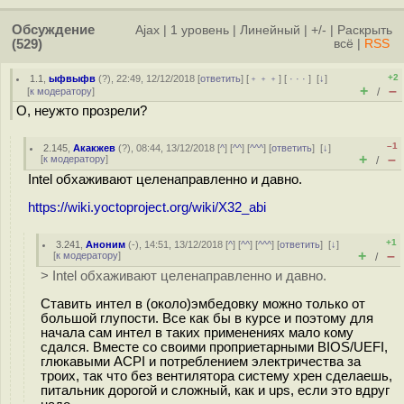
Обсуждение
Ajax
|
1 уровень
|
Линейный
|
+/-
|
Раскрыть
(529)
всё
|
RSS
+2
1.1
,
ыфвыфв
(
?
), 22:49, 12/12/2018 [
ответить
] [
﹢﹢﹢
] [
· · ·
]
[
↓
]
+
–
[
к модератору
]
/
О, неужто прозрели?
–1
2.145
,
Акакжев
(
?
), 08:44, 13/12/2018 [
^
] [
^^
] [
^^^
] [
ответить
]
[
↓
]
+
–
[
к модератору
]
/
Intel обхаживают целенаправленно и давно.
https://wiki.yoctoproject.org/wiki/X32_abi
+1
3.241
,
Аноним
(
-
), 14:51, 13/12/2018 [
^
] [
^^
] [
^^^
] [
ответить
]
[
↓
]
+
–
[
к модератору
]
/
> Intel обхаживают целенаправленно и давно.
Ставить интел в (около)эмбедовку можно только от
большой глупости. Все как бы в курсе и поэтому для
начала сам интел в таких применениях мало кому
сдался. Вместе со своими проприетарными BIOS/UEFI,
глюкавыми ACPI и потреблением электричества за
троих, так что без вентилятора систему хрен сделаешь,
питальник дорогой и сложный, как и ups, если это вдруг