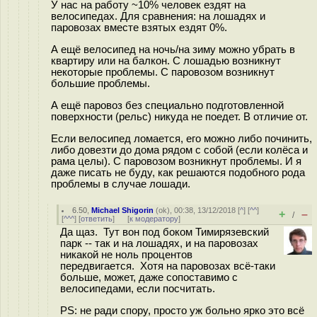
У нас на работу ~10% человек ездят на
велосипедах. Для сравнения: на лошадях и
паровозах вместе взятых ездят 0%.
А ещё велосипед на ночь/на зиму можно убрать в
квартиру или на балкон. С лошадью возникнут
некоторые проблемы. С паровозом возникнут
большие проблемы.
А ещё паровоз без специально подготовленной
поверхности (рельс) никуда не поедет. В отличие от.
Если велосипед ломается, его можно либо починить,
либо довезти до дома рядом с собой (если колёса и
рама целы). С паровозом возникнут проблемы. И я
даже писать не буду, как решаются подобного рода
проблемы в случае лошади.
6.50
,
Michael Shigorin
(
ok
), 00:38, 13/12/2018 [
^
] [
^^
]
+
–
/
[
^^^
] [
ответить
]
[
к модератору
]
Да щаз. Тут вон под боком Тимирязевский
парк -- так и на лошадях, и на паровозах
никакой не ноль процентов
передвигается. Хотя на паровозах всё-таки
больше, может, даже сопоставимо с
велосипедами, если посчитать.
PS: не ради спору, просто уж больно ярко это всё