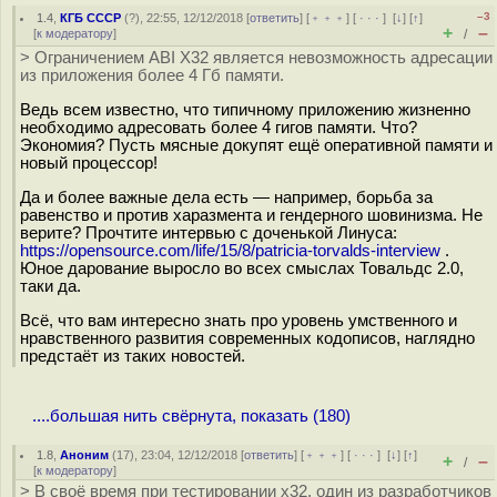
–3
1.4
,
КГБ СССР
(
?
), 22:55, 12/12/2018 [
ответить
] [
﹢﹢﹢
] [
· · ·
]
[
↓
] [
↑
]
+
–
[
к модератору
]
/
> Ограничением ABI X32 является невозможность адресации
из приложения более 4 Гб памяти.
Ведь всем известно, что типичному приложению жизненно
необходимо адресовать более 4 гигов памяти. Что?
Экономия? Пусть мясные докупят ещё оперативной памяти и
новый процессор!
Да и более важные дела есть — например, борьба за
равенство и против харазмента и гендерного шовинизма. Не
верите? Прочтите интервью с доченькой Линуса:
https://opensource.com/life/15/8/patricia-torvalds-interview
.
Юное дарование выросло во всех смыслах Товальдс 2.0,
таки да.
Всё, что вам интересно знать про уровень умственного и
нравственного развития современных кодописов, наглядно
предстаёт из таких новостей.
....большая нить свёрнута, показать (180)
1.8
,
Аноним
(
17
), 23:04, 12/12/2018 [
ответить
] [
﹢﹢﹢
] [
· · ·
]
[
↓
] [
↑
]
+
–
/
[
к модератору
]
> В своё время при тестировании x32, один из разработчиков