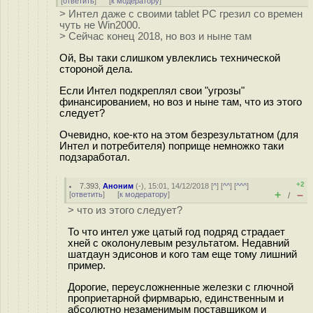
[
ответить
]
[
к модератору
]
> Интел даже с своими tablet PC грезил со времен
чуть не Win2000.
> Сейчас конец 2018, но воз и ныне там
Ой, Вы таки слишком увлеклись технической
стороной дела.
Если Интел подкреплял свои "угрозы"
финансированием, но воз и ныне там, что из этого
следует?
Очевидно, кое-кто на этом безрезультатном (для
Интел и потребителя) поприще немножко таки
подзаработал.
+2
7.393
,
Аноним
(
-
), 15:01, 14/12/2018 [
^
] [
^^
] [
^^^
]
+
–
[
ответить
]
[
к модератору
]
/
> что из этого следует?
То что интел уже цатый год подряд страдает
хней с околонулевым результатом. Недавний
шатдаун эдисонов и кого там еще тому лишний
пример.
Дорогие, переусложненные железки с глючной
проприетарной фирмварью, единственным и
абсолютно незаменимым поставщиком и