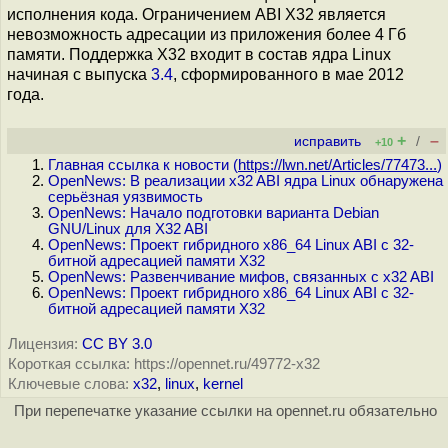
исполнения кода. Ограничением ABI X32 является
невозможность адресации из приложения более 4 Гб
памяти. Поддержка X32 входит в состав ядра Linux
начиная с выпуска
3.4
, сформированного в мае 2012
года.
+
–
исправить
/
+10
Главная ссылка к новости (
https://lwn.net/Articles/77473...
)
OpenNews: В реализации x32 ABI ядра Linux обнаружена
серьёзная уязвимость
OpenNews: Начало подготовки варианта Debian
GNU/Linux для X32 ABI
OpenNews: Проект гибридного x86_64 Linux ABI с 32-
битной адресацией памяти X32
OpenNews: Развенчивание мифов, связанных с x32 ABI
OpenNews: Проект гибридного x86_64 Linux ABI с 32-
битной адресацией памяти X32
Лицензия:
CC BY 3.0
Короткая ссылка: https://opennet.ru/49772-x32
Ключевые слова:
x32
,
linux
,
kernel
При перепечатке указание ссылки на opennet.ru обязательно