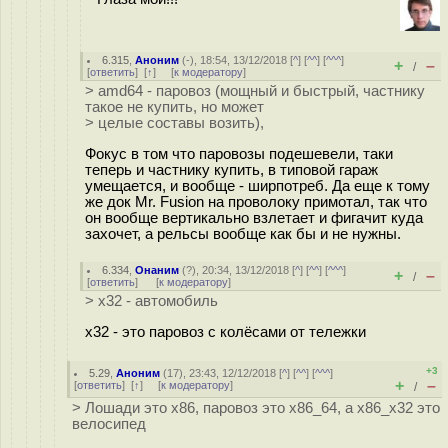
6.315
,
Аноним
(
-
), 18:54, 13/12/2018 [
^
] [
^^
] [
^^^
]
+
–
/
[
ответить
]
[
↑
] [
к модератору
]
> amd64 - паровоз (мощный и быстрый, частнику
такое не купить, но может
> целые составы возить),
Фокус в том что паровозы подешевели, таки
теперь и частнику купить, в типовой гараж
умещается, и вообще - ширпотреб. Да еще к тому
же док Mr. Fusion на проволоку примотал, так что
он вообще вертикально взлетает и фигачит куда
захочет, а рельсы вообще как бы и не нужны.
6.334
,
Онаним
(
?
), 20:34, 13/12/2018 [
^
] [
^^
] [
^^^
]
+
–
/
[
ответить
]
[
к модератору
]
> x32 - автомобиль
x32 - это паровоз с колёсами от тележки
+3
5.29
,
Аноним
(
17
), 23:43, 12/12/2018 [
^
] [
^^
] [
^^^
]
+
–
[
ответить
]
[
↑
] [
к модератору
]
/
> Лошади это x86, паровоз это x86_64, а x86_x32 это
велосипед