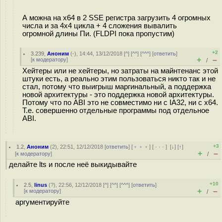
А можна на x64 в 2 SSE регистра загрузить 4 огромных
числа и за 4х4 цикла + 4 сложения вывалить
огромной длины Пи. (FLDPI пока пропустим)
+2
3.239
,
Аноним
(
-
), 14:44, 13/12/2018 [
^
] [
^^
] [
^^^
] [
ответить
]
+
–
[
к модератору
]
/
Хейтеры или не хейтеры, но затраты на майнтенанс этой
штуки есть, а реально этим пользоваться никто так и не
стал, потому что выигрыш маргинальный, а поддержка
новой архитектуры - это поддержка новой архитектуры.
Потому что по ABI это не совместимо ни с IA32, ни с x64.
Т.е. совершенно отдельные программы под отдельное
ABI.
+3
1.2
,
Аноним
(
2
), 22:51, 12/12/2018 [
ответить
] [
﹢﹢﹢
] [
· · ·
]
[
↓
] [
↑
]
+
–
[
к модератору
]
/
делайте lts и после неё выкидывайте
+10
2.5
,
linus
(
?
), 22:56, 12/12/2018 [
^
] [
^^
] [
^^^
] [
ответить
]
+
–
[
к модератору
]
/
аргументируйте