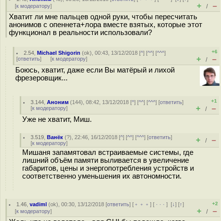
+
–
[
к модератору
]
/
Хватит ли мне пальцев одной руки, чтобы пересчитать
анонимов с опеннета+лора вместе взятых, которые этот
функционал в реальности использовали?
+6
2.54
,
Michael Shigorin
(
ok
), 00:43, 13/12/2018 [
^
] [
^^
] [
^^^
]
+
–
[
ответить
]
[
к модератору
]
/
Боюсь, хватит, даже если Вы матёрый и лихой
фрезеровщик...
+1
3.144
,
Аноним
(
144
), 08:42, 13/12/2018 [
^
] [
^^
] [
^^^
] [
ответить
]
+
–
[
к модератору
]
/
Уже не хватит, Миш.
3.519
,
Ванёк
(
?
), 22:46, 16/12/2018 [
^
] [
^^
] [
^^^
] [
ответить
]
+
–
/
[
к модератору
]
Мишаня запамятовал встраиваемые системы, где
лишний объём памяти выливается в увеличение
габаритов, цены и энергопотребления устройств и
соответственно уменьшения их автономности.
+2
1.46
,
vadiml
(
ok
), 00:30, 13/12/2018 [
ответить
] [
﹢﹢﹢
] [
· · ·
]
[
↓
] [
↑
]
+
–
[
к модератору
]
/