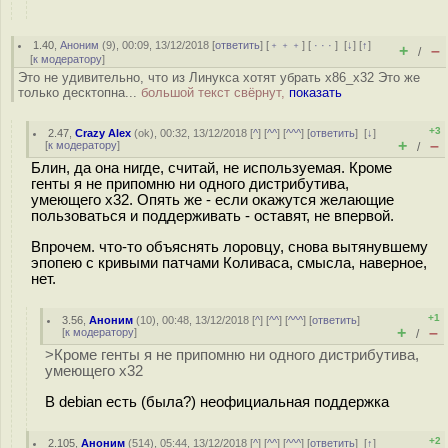
1.40
,
Аноним
(
9
), 00:09, 13/12/2018 [
ответить
] [
﹢﹢﹢
] [
· · ·
]
[
↓
] [
↑
]
+
–
/
[
к модератору
]
Это не удивительно, что из Линукса хотят убрать x86_x32 Это же
только десктопна...
большой текст свёрнут,
показать
+3
2.47
,
Crazy Alex
(
ok
), 00:32, 13/12/2018 [
^
] [
^^
] [
^^^
] [
ответить
]
[
↓
]
+
–
[
к модератору
]
/
Блин, да она нигде, считай, не используемая. Кроме
генты я не припомню ни одного дистрибутива,
умеющего x32. Опять же - если окажутся желающие
пользоваться и поддерживать - оставят, не впервой.
Впрочем. что-то объяснять лоровцу, снова вытянувшему
эпопею с кривыми патчами Коливаса, смысла, наверное,
нет.
+1
3.56
,
Аноним
(
10
), 00:48, 13/12/2018 [
^
] [
^^
] [
^^^
] [
ответить
]
+
–
[
к модератору
]
/
>Кроме генты я не припомню ни одного дистрибутива,
умеющего x32
В debian есть (была?) неофициальная поддержка
+2
2.105
,
Аноним
(
514
), 05:44, 13/12/2018 [
^
] [
^^
] [
^^^
] [
ответить
]
[
↑
]