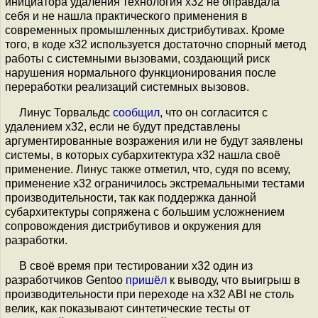
инициатора удаления технология x32 не оправдала
себя и не нашла практического применения в
современных промышленных дистрибутивах. Кроме
того, в коде x32 используется достаточно спорный метод
работы с системными вызовами, создающий риск
нарушения нормального функционирования после
переработки реализаций системных вызовов.
Линус Торвальдс
сообщил
, что он согласится с
удалением x32, если не будут представлены
аргументированные возражения или не будут заявлены
системы, в которых субархитектура x32 нашла своё
применение. Линус также отметил, что, судя по всему,
применение x32 ограничилось экстремальными тестами
производительности, так как поддержка данной
субархитектуры сопряжена с большим усложнением
сопровождения дистрибутивов и окружения для
разработки.
В своё время при тестировании x32 один из
разработчиков Gentoo
пришёл
к выводу, что выигрыш в
производительности при переходе на x32 ABI не столь
велик, как показывают синтетические тесты от