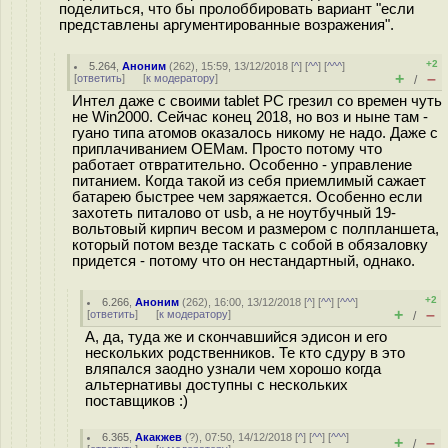
поделиться, что бы пролоббировать вариант "если
представлены аргументированные возражения".
+2
5.264
,
Аноним
(
262
), 15:59, 13/12/2018 [
^
] [
^^
] [
^^^
]
+
–
[
ответить
]
[
к модератору
]
/
Интел даже с своими tablet PC грезил со времен чуть
не Win2000. Сейчас конец 2018, но воз и ныне там -
гуано типа атомов оказалось никому не надо. Даже с
приплачиванием OEMам. Просто потому что
работает отвратительно. Особенно - управление
питанием. Когда такой из себя приемлимый сажает
батарею быстрее чем заряжается. Особенно если
захотеть питалово от usb, а не ноутбучный 19-
вольтовый кирпич весом и размером с полпланшета,
который потом везде таскать с собой в обязаловку
придется - потому что он нестандартный, однако.
+2
6.266
,
Аноним
(
262
), 16:00, 13/12/2018 [
^
] [
^^
] [
^^^
]
+
–
[
ответить
]
[
к модератору
]
/
А, да, туда же и скончавшийся эдисон и его
нескольких родственников. Те кто сдуру в это
вляпался заодно узнали чем хорошо когда
альтернативы доступны с нескольких
поставщиков :)
6.365
,
Акакжев
(
?
), 07:50, 14/12/2018 [
^
] [
^^
] [
^^^
]
+
–
/