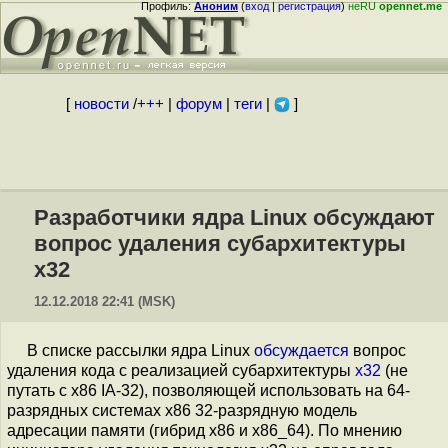
Профиль:
Аноним
(
вход
|
регистрация
)
неRU
opennet.me
[
новости
/
+++
|
форум
|
теги
|
]
Разработчики ядра Linux обсуждают
вопрос удаления субархитектуры
x32
12.12.2018 22:41 (MSK)
В списке рассылки ядра Linux
обсуждается
вопрос
удаления кода с реализацией субархитектуры
x32
(не
путать с x86 IA-32), позволяющей использовать на 64-
разрядных системах x86 32-разрядную модель
адресации памяти (гибрид x86 и x86_64). По мнению