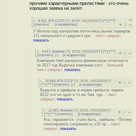
прочими характерными прелестями - это очень
хорошая заявка на залет.
–1
8.412
,
КГБ СССР
(
?
), 16:50, 14/12/2018 [
^
] [
^^
] [
^^^
]
+
–
[
ответить
]
[
к модератору
]
/
У Интела под контролем почти весь рынок серверов
171 начального и среднего уро...
текст свёрнут,
показать
9.417
,
Акакжев
(
?
), 19:10, 14/12/2018 [
^
] [
^^
] [
^^^
]
+
–
/
[
ответить
]
[
↓
] [
к модератору
]
Компания Intel раскрыла финансовую отчетность
за 2017 год Выручка компании сост...
большой
текст свёрнут,
показать
10.418
,
КГБ СССР
(
?
), 19:41, 14/12/2018 [
^
]
+
–
/
[
^^
] [
^^^
] [
ответить
]
[
↓
] [
к модератору
]
Выручка и прибыль и норма прибыли, маржа
8212 это не одно и то же Там, где...
текст
свёрнут,
показать
11.421
,
Акакжев
(
?
), 20:22, 14/12/2018 [
^
]
+
–
/
[
^^
] [
^^^
] [
ответить
]
[
к модератору
]
Ага, скрывается, стало быть, прибыль - Потому
спонсировать сохранность x32 пр...
текст
свёрнут,
показать