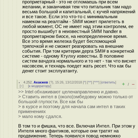
проприетарный - это не отломаешь при всем
желании, и заканчивая тем что питальник там надо
весьма большой и капитальный, с кучей напряжений
и все такое. Если это что-то с минимальным
намеком на реалтайм - SMI# может прилететь в
любой момент, ОС не имеет над этим контролем, ее
просто вышибут в неизвестный SMM handler в
проприетарном биосе, на неопределенное время.
Все это время железка будет беспомощной
тряпочкой и не сможет реагировать на внешние
события. При том критерии дерга SMI# в конкретной
системе - одному Ктулху известны. В половине
систем вачдога нормального и то нет - так что виснет
насовсем, и технарь поедет жать ресет. Что как бы
денег стоит эксплуатанту.
4.252
,
Акакжев
(
?
), 15:26, 13/12/2018 [
^
] [
^^
] [
^^^
] [
ответить
]
+
–
/
[
↑
] [
к модератору
]
>> Intel обхаживают целенаправленно и давно.
> Ставить интел в (около)эмбедовку можно только от
большой глупости. Все как бы
> в курсе и поэтому для начала сам интел в таких
применениях
> мало кому сдался.
В том то и фишка, что все. Включая Интел. При этом у
Интеля много фантиков, которые они тратят на
продвижение. Теперь появился повод немножко