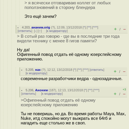
> я всячески отговариваю коллег от любых
поползновений в сторону блендера
Это ещё зачем?
4.203
,
ананим.orig
(
?
), 12:09, 13/12/2018 [
^
] [
^^
] [
^^^
]
+
–
/
[
ответить
]
[
↓
] [
↑
] [
к модератору
]
> В сотый раз говорю - где вы в последние три года
видели технику с менее 8 гигов памяти?
Ну да!
Офигенный повод отдать её одному юзерспейсному
приложению.
5.205
,
нах
(
?
), 12:12, 13/12/2018 [
^
] [
^^
] [
^^^
] [
ответить
]
+
–
/
[
к модератору
]
современные разработчики ведра - однозадачные.
+3
5.206
,
Аноним
(
187
), 12:13, 13/12/2018 [
^
] [
^^
] [
^^^
]
+
–
[
ответить
]
[
к модератору
]
/
>Офигенный повод отдать её одному
юзерспейсному приложению
Ты не поверишь, но да. Во время работы Maya, Max,
Nuke, итд спокойно могут выжрать все 64гб и
нагадить еще столько же в своп.