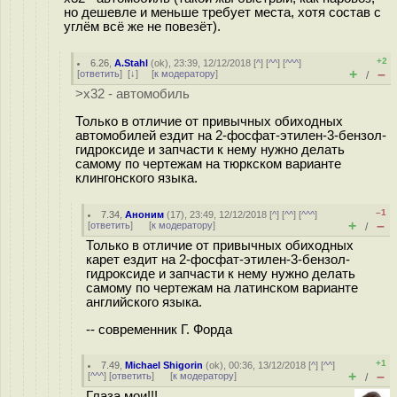
но дешевле и меньше требует места, хотя состав с
углём всё же не повезёт).
+2
6.26
,
A.Stahl
(
ok
), 23:39, 12/12/2018 [
^
] [
^^
] [
^^^
]
+
–
[
ответить
]
[
↓
] [
к модератору
]
/
>x32 - автомобиль
Только в отличие от привычных обиходных
автомобилей ездит на 2-фосфат-этилен-3-бензол-
гидроксиде и запчасти к нему нужно делать
самому по чертежам на тюркском варианте
клингонского языка.
–1
7.34
,
Аноним
(
17
), 23:49, 12/12/2018 [
^
] [
^^
] [
^^^
]
+
–
[
ответить
]
[
к модератору
]
/
Только в отличие от привычных обиходных
карет ездит на 2-фосфат-этилен-3-бензол-
гидроксиде и запчасти к нему нужно делать
самому по чертежам на латинском варианте
английского языка.
-- современник Г. Форда
+1
7.49
,
Michael Shigorin
(
ok
), 00:36, 13/12/2018 [
^
] [
^^
]
+
–
[
^^^
] [
ответить
]
[
к модератору
]
/
Глаза мои!!!