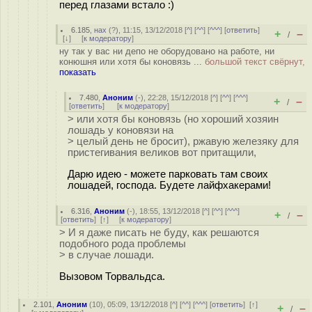
перед глазами встало :)
6.185
,
нах
(
?
), 11:15, 13/12/2018 [
^
] [
^^
] [
^^^
] [
ответить
]
+
–
/
[
↓
] [
к модератору
]
ну так у вас ни депо не оборудовано на работе, ни
конюшня или хотя бы коновязь ...
большой текст свёрнут,
показать
7.480
,
Аноним
(
-
), 22:28, 15/12/2018 [
^
] [
^^
] [
^^^
]
+
–
/
[
ответить
]
[
к модератору
]
> или хотя бы коновязь (но хороший хозяин
лошадь у коновязи на
> целый день не бросит), ржавую железяку для
пристегивания великов вот притащили,
Дарю идею - можете парковать там своих
лошадей, господа. Будете лайфхакерами!
6.316
,
Аноним
(
-
), 18:55, 13/12/2018 [
^
] [
^^
] [
^^^
]
+
–
/
[
ответить
]
[
↑
] [
к модератору
]
> И я даже писать не буду, как решаются
подобного рода проблемы
> в случае лошади.
Вызовом Торвальдса.
2.101
,
Аноним
(
10
), 05:09, 13/12/2018 [
^
] [
^^
] [
^^^
] [
ответить
]
[
↑
]
+
–
/