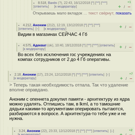
+1
8.518
,
Ванёк
(
?
), 22:43, 16/12/2018 [
^
] [
^^
] [
^^^
]
+
–
[
ответить
]
[
к модератору
]
/
Открываешь мало вкладок ...
текст свёрнут,
показать
4.212
,
Аноним
(
212
), 12:19, 13/12/2018 [
^
] [
^^
] [
^^^
]
+
–
/
[
ответить
]
[
↑
] [
к модератору
]
Видим в магазинах СЕЙЧАС 4 Гб
4.575
,
Адекват
(
ok
), 10:40, 18/12/2018 [
^
] [
^^
] [
^^^
] [
ответить
]
+
–
/
[
к модератору
]
Во всех без исключения гос учреждениях на
компах сотрудников от 2 до 4 Гб оперативы.
+7
2.18
,
Аноним
(
17
), 23:24, 12/12/2018 [
^
] [
^^
] [
^^^
] [
ответить
]
[
↑
]
+
–
[
к модератору
]
/
> Теперь такая необходимость отпала. Так что удаление
вполне оправдано.
Аноним с опеннета докупил памяти - архитектуру из ядра
можно удалять. Отпишись там, в lkml, а то тамошние
дядьки какими-то аргументами оперировать пытаются,
разбираются в вопросе. А архитектура-то тебе уже и не
нужна.
+2
3.24
,
Аноним
(
22
), 23:33, 12/12/2018 [
^
] [
^^
] [
^^^
] [
ответить
]
[
↓
]
+
–
[
к модератору
]