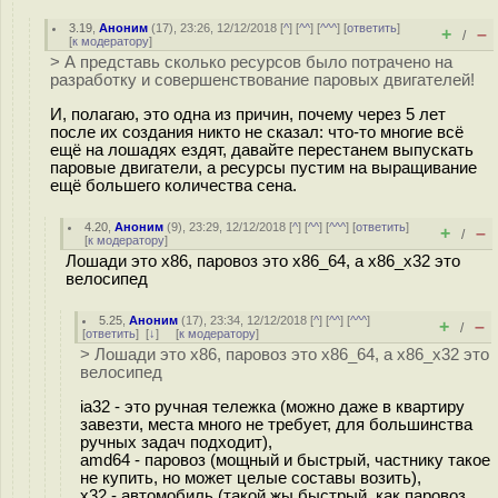
3.19
,
Аноним
(
17
), 23:26, 12/12/2018 [
^
] [
^^
] [
^^^
] [
ответить
]
+
–
/
[
к модератору
]
> А представь сколько ресурсов было потрачено на
разработку и совершенствование паровых двигателей!
И, полагаю, это одна из причин, почему через 5 лет
после их создания никто не сказал: что-то многие всё
ещё на лошадях ездят, давайте перестанем выпускать
паровые двигатели, а ресурсы пустим на выращивание
ещё большего количества сена.
4.20
,
Аноним
(
9
), 23:29, 12/12/2018 [
^
] [
^^
] [
^^^
] [
ответить
]
+
–
/
[
к модератору
]
Лошади это x86, паровоз это x86_64, а x86_x32 это
велосипед
5.25
,
Аноним
(
17
), 23:34, 12/12/2018 [
^
] [
^^
] [
^^^
]
+
–
/
[
ответить
]
[
↓
] [
к модератору
]
> Лошади это x86, паровоз это x86_64, а x86_x32 это
велосипед
ia32 - это ручная тележка (можно даже в квартиру
завезти, места много не требует, для большинства
ручных задач подходит),
amd64 - паровоз (мощный и быстрый, частнику такое
не купить, но может целые составы возить),
x32 - автомобиль (такой жы быстрый, как паровоз,