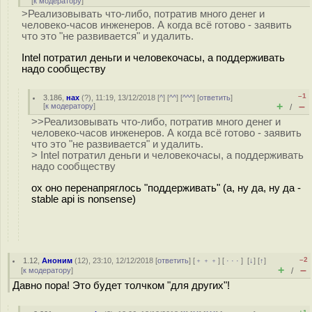
[
к модератору
]
>Реализовывать что-либо, потратив много денег и
человеко-часов инженеров. А когда всё готово - заявить
что это "не развивается" и удалить.
Intel потратил деньги и человекочасы, а поддерживать
надо сообществу
–1
3.186
,
нах
(
?
), 11:19, 13/12/2018 [
^
] [
^^
] [
^^^
] [
ответить
]
+
–
[
к модератору
]
/
>>Реализовывать что-либо, потратив много денег и
человеко-часов инженеров. А когда всё готово - заявить
что это "не развивается" и удалить.
> Intel потратил деньги и человекочасы, а поддерживать
надо сообществу
ох оно перенапряглось "поддерживать" (а, ну да, ну да -
stable api is nonsense)
–2
1.12
,
Аноним
(
12
), 23:10, 12/12/2018 [
ответить
] [
﹢﹢﹢
] [
· · ·
]
[
↓
] [
↑
]
+
–
[
к модератору
]
/
Давно пора! Это будет толчком "для других"!