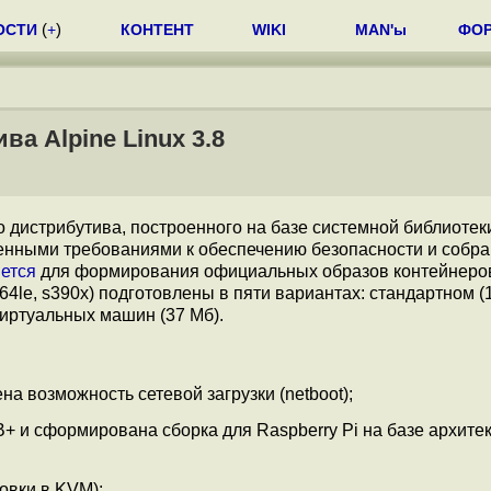
ОСТИ
(
+
)
КОНТЕНТ
WIKI
MAN'ы
ФО
а Alpine Linux 3.8
о дистрибутива, построенного на базе системной библиоте
енными требованиями к обеспечению безопасности и собра
ется
для формирования официальных образов контейнеров
c64le, s390x) подготовлены в пяти вариантах: стандартном (1
виртуальных машин (37 Мб).
а возможность сетевой загрузки (netboot);
B+ и сформирована сборка для Raspberry Pi на базе архите
овки в KVM);