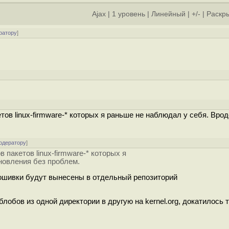
Ajax
|
1 уровень
|
Линейный
|
+/-
|
Раскры
ратору
]
ов linux-firmware-* которых я раньше не наблюдал у себя. Вро
одератору
]
пакетов linux-firmware-* которых я
новления без проблем.
рошивки будут вынесены в отдельный репозиторий
обов из одной директории в другую на kernel.org, докатилось 