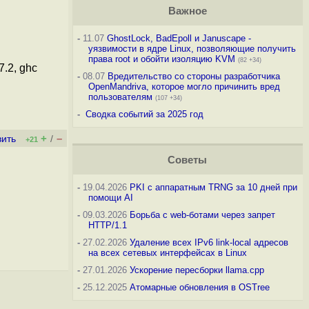
Важное
-
11.07
GhostLock, BadEpoll и Januscape -
уязвимости в ядре Linux, позволяющие получить
права root и обойти изоляцию KVM
(82 +34)
7.2, ghc
-
08.07
Вредительство со стороны разработчика
OpenMandriva, которое могло причинить вред
пользователям
(107 +34)
-
Сводка событий за 2025 год
+
–
вить
/
+21
Советы
-
19.04.2026
PKI с аппаратным TRNG за 10 дней при
помощи AI
-
09.03.2026
Борьба с web-ботами через запрет
HTTP/1.1
-
27.02.2026
Удаление всех IPv6 link-local адресов
на всех сетевых интерфейсах в Linux
-
27.01.2026
Ускорение пересборки llama.cpp
-
25.12.2025
Атомарные обновления в OSTree