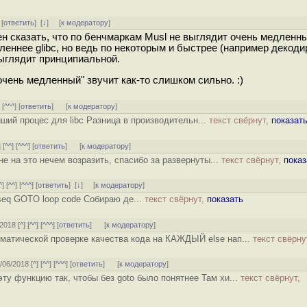
 [
ответить
]
[
↓
] [
к модератору
]
ен сказать, что по бенчмаркам Musl не выглядит очень медленн
еннее glibc, но ведь по некоторым и быстрее (например декодир
выглядит принципиальной.
 очень медленный" звучит как-то слишком сильно. :)
] [
^^^
] [
ответить
]
[
к модератору
]
ший процес для libc Разница в производительн...
текст свёрнут,
показат
] [
^^
] [
^^^
] [
ответить
]
[
к модератору
]
не на это нечем возразить, спасибо за развернуты...
текст свёрнут,
показ
^
] [
^^
] [
^^^
] [
ответить
]
[
↓
] [
к модератору
]
lseq GOTO loop code Собираю де...
текст свёрнут,
показать
/2018 [
^
] [
^^
] [
^^^
] [
ответить
]
[
к модератору
]
оматической проверке качества кода на КАЖДЫЙ else нап...
текст свёрну
8/06/2018 [
^
] [
^^
] [
^^^
] [
ответить
]
[
к модератору
]
ту функцию так, чтобы без goto было понятнее Там хи...
текст свёрнут,