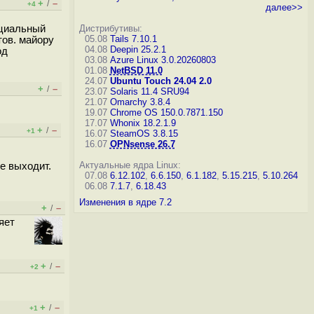
+
–
/
+4
далее>>
оциальный
Дистрибутивы:
05.08
Tails 7.10.1
тов. майору
04.08
Deepin 25.2.1
од
03.08
Azure Linux 3.0.20260803
01.08
NetBSD 11.0
24.07
Ubuntu Touch 24.04 2.0
+
–
/
23.07
Solaris 11.4 SRU94
21.07
Omarchy 3.8.4
19.07
Chrome OS 150.0.7871.150
17.07
Whonix 18.2.1.9
+
–
/
+1
16.07
SteamOS 3.8.15
16.07
OPNsense 26.7
Актуальные ядра Linux:
не выходит.
07.08
6.12.102
,
6.6.150
,
6.1.182
,
5.15.215
,
5.10.264
06.08
7.1.7
,
6.18.43
Изменения в ядре 7.2
+
–
/
яет
+
–
/
+2
+
–
/
+1