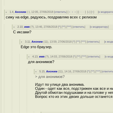
1.4
,
Аноним
(
-
), 12:05, 27/06/2018 [
ответить
] [
﹢﹢﹢
] [
· · ·
]
[
↓
] [
↑
] [
к модерат
сижу на edge, радуюсь, поздравляю всех с релизом
2.10
,
имя
(
?
), 13:46, 27/06/2018 [
^
] [
^^
] [
^^^
] [
ответить
]
[
к модератору
]
С иксами?
3.11
,
Аноним
(
11
), 13:59, 27/06/2018 [
^
] [
^^
] [
^^^
] [
ответить
]
[
к мод
Edge это браузер.
4.13
,
имя
(
?
), 14:03, 27/06/2018 [
^
] [
^^
] [
^^^
] [
ответить
]
[
к мод
для анонимов?
5.15
,
Аноним
(
11
), 14:16, 27/06/2018 [
^
] [
^^
] [
^^^
] [
ответит
> для анонимов?
Идут по улице два анонима.
Один - одет как все, подстрижен как все и 
Другой обмотан подушками и на голове у нег
Вопрос кто из этих двоих дольше останетс