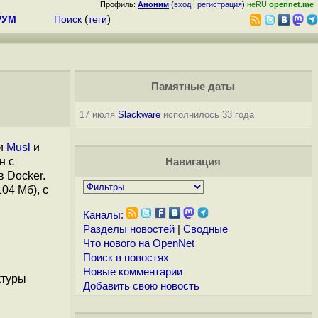
Профиль:
Аноним
(
вход
|
регистрация
)
неRU
opennet.me
РУМ
Поиск
(
теги
)
Памятные даты
17 июля
Slackware
исполнилось 33 года
ки
Musl
и
н с
Навигация
 Docker.
04 Мб), с
Каналы:
Разделы новостей
|
Сводные
Что нового на OpenNet
Поиск в новостях
Новые комментарии
ктуры
Добавить свою новость