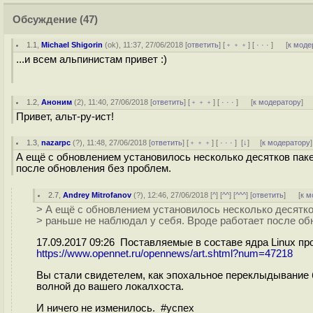
Обсуждение
(47)
1.1
,
Michael Shigorin
(
ok
), 11:37, 27/06/2018 [
ответить
] [
﹢﹢﹢
] [
· · ·
]
[
к моде
...и всем альпинистам привет :)
1.2
,
Аноним
(
2
), 11:40, 27/06/2018 [
ответить
] [
﹢﹢﹢
] [
· · ·
]
[
к модератору
]
Привет, альт-ру-ист!
1.3
,
nazarpc
(
?
), 11:48, 27/06/2018 [
ответить
] [
﹢﹢﹢
] [
· · ·
]
[
↓
] [
к модератору
]
А ещё с обновлением установилось несколько десятков пакет
после обновления без проблем.
2.7
,
Andrey Mitrofanov
(
?
), 12:46, 27/06/2018 [
^
] [
^^
] [
^^^
] [
ответить
]
[
к м
> А ещё с обновлением установилось несколько десятков 
> раньше не наблюдал у себя. Вроде работает после об
17.09.2017 09:26 Поставляемые в составе ядра Linux п
https://www.opennet.ru/opennews/art.shtml?num=47218
Вы стали свидетелем, как эпохальное переклыдывание бл
волной до вашего локалхоста.
И ничего не изменилось. #успех