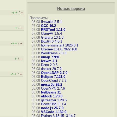
Новые версии
+
–
/
+5
Программы:
08.08
firewalld 2.5.1
07.08
GCC 16.2
+
–
/
07.08
RRDTool 1.11.0
07.08
ClamAV 1.5.4
07.08
Grafana 13.1.3
07.08
Box64 0.4.5-1
+
–
/
+3
07.08
home-assistant 2026.8.1
07.08
Chrome 151.0.7922.108
07.08
WordPress 7.0.3
07.08
nmap 7.991
+
–
/
06.08
icewm 4.1
06.08
Deno 2.9.5
06.08
docker 29.7.2
06.08
OpenLDAP 2.7.0
+
–
/
+5
06.08
Eclipse 7.121.0
06.08
OpenCloud 7.2.3
06.08
mesa 3d 26.2
05.08
OpenVPN 2.7.6
05.08
NetBeans 31
05.08
ublock 1.73.0
05.08
gstreamer 1.28.6
05.08
PowerDNS 5.1.4
05.08
node.js 26.7.0
05.08
VSCode 1.132.0
05.08
Python 3.13.15, 3.14.7