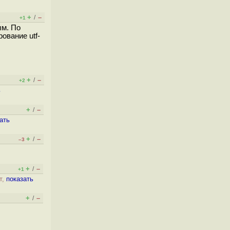
+
–
/
+1
ым. По
ование utf-
+
–
/
+2
ь
+
–
/
ать
+
–
/
–3
+
–
/
+1
т,
показать
+
–
/