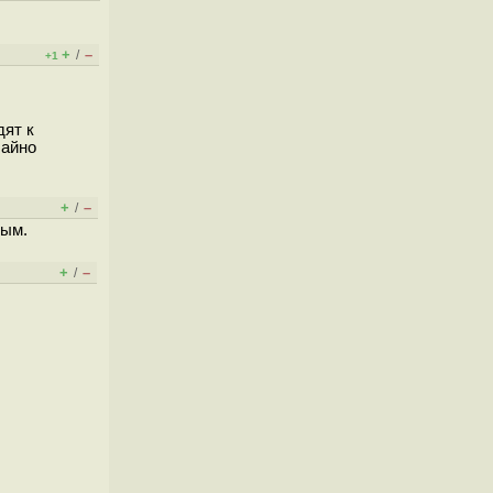
+
–
/
+1
дят к
чайно
+
–
/
ным.
+
–
/