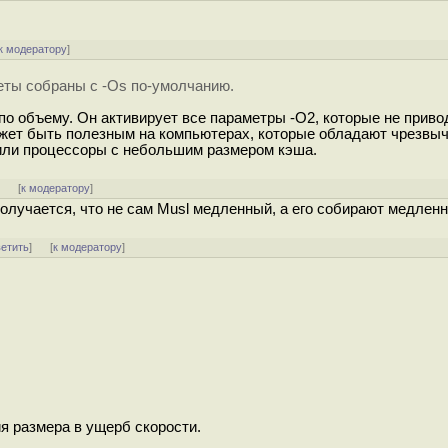
к модератору
]
еты собраны с -Os по-умолчанию.
по объему. Он активирует все параметры -O2, которые не приво
ожет быть полезным на компьютерах, которые обладают чрезвы
/или процессоры с небольшим размером кэша.
]
[
к модератору
]
получается, что не сам Musl медленный, а его собирают медлен
ветить
]
[
к модератору
]
я размера в ущерб скорости.