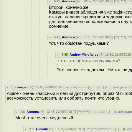
6.42
,
Аноним
(
42
), 20:57, 27/06/2018 [
^
] [
^^
] [
^^^
] [
от
Второй, конечно же.
Камеры видеонаблюдения уже зафиксиро
статус, наличие кредитов и задолженно
для дальнейшего использования в случа
сомнение.
6.43
,
Аноним
(
43
), 21:18, 27/06/2018 [
^
] [
^^
] [
^^^
] [
от
тот, что обмотан подушками?
7.48
,
Andrey Mitrofanov
(
?
), 10:10, 28/06/2018 
> тот, что обмотан подушками?
Это вопрос с подвохом. Ни тот, ни д
1.5
,
kvaps
(
ok
), 12:45, 27/06/2018 [
ответить
] [
﹢﹢﹢
] [
· · ·
]
[
↓
] [
↑
] [
к модерато
Alpine - очень классный и легкий дистрибутив, образ Mini roo
возможность установить или собрать почти что угодно.
2.6
,
Аноним
(
6
), 12:45, 27/06/2018 [
^
] [
^^
] [
^^^
] [
ответить
]
[
↓
] [
к модерат
Musl тоже очень медленный
3.9
,
Аноним
(
9
), 13:29, 27/06/2018 [
^
] [
^^
] [
^^^
] [
ответить
]
[
↓
] [
к мо