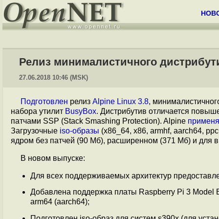
НОВ
Релиз минималистичного дистрибутив
27.06.2018 10:46 (MSK)
Подготовлен
релиз
Alpine Linux 3.8
, минималистичног
набора утилит
BusyBox
. Дистрибутив отличается повыш
патчами SSP (Stack Smashing Protection). Alpine
применя
Загрузочные
iso-образы
(x86_64, x86, armhf, aarch64, pp
ядром без патчей (90 Мб), расширенном (371 Мб) и для 
В новом выпуске:
Для всех поддерживаемых архитектур предоставлен
Добавлена поддержка платы Raspberry Pi 3 Model 
arm64 (aarch64);
Подготовлен iso-образ для систем s390x (для устан