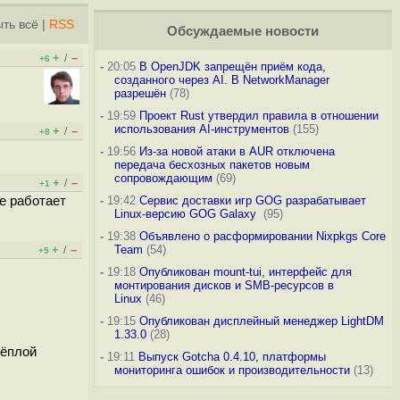
ть всё
|
RSS
Обсуждаемые новости
+
–
/
+6
-
20:05
В OpenJDK запрещён приём кода,
созданного через AI. В NetworkManager
разрешён
(78)
-
19:59
Проект Rust утвердил правила в отношении
использования AI-инструментов
(155)
+
–
/
+8
-
19:56
Из-за новой атаки в AUR отключена
передача бесхозных пакетов новым
сопровождающим
(69)
+
–
/
+1
де работает
-
19:42
Сервис доставки игр GOG разрабатывает
Linux-версию GOG Galaxy
(95)
-
19:38
Объявлено о расформировании Nixpkgs Core
+
–
Team
(54)
/
+5
-
19:18
Опубликован mount-tui, интерфейс для
монтирования дисков и SMB-ресурсов в
Linux
(46)
-
19:15
Опубликован дисплейный менеджер LightDM
1.33.0
(28)
тёплой
-
19:11
Выпуск Gotcha 0.4.10, платформы
мониторинга ошибок и производительности
(13)