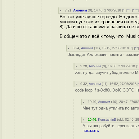
7.21
,
Аноним
(
9
), 14:46, 27/06/2018 [
^
] [
^^
] [
^^^
]
Во, так уже лучше гораздо. Но долж
многим пунктам из сравнения он медл
8). Да и по оставшимся разница не 
В общем это я всё к тому, что "Musl
8.24
,
Аноним
(
11
), 15:15, 27/06/2018 [
^
] [
^^
Выглядит Аллокация памяти - важней
9.28
,
Аноним
(
9
), 16:06, 27/06/2018 [
^
Хм, ну да, звучит убедительно М
9.32
,
Аноним
(
11
), 16:52, 27/06/2018 [
code loop if s-0x80u 0x40 GOTO i
10.40
,
Аноним
(
40
), 20:47, 27/06
Мне тут одна утилита по авт
10.46
,
KonstantinB
(
ok
), 02:40, 2
А вы попробуйте переписать э
показать