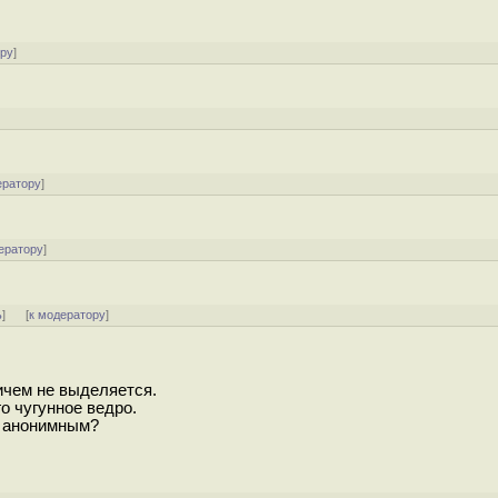
ору
]
ератору
]
ератору
]
ь
]
[
к модератору
]
ничем не выделяется.
о чугунное ведро.
я анонимным?