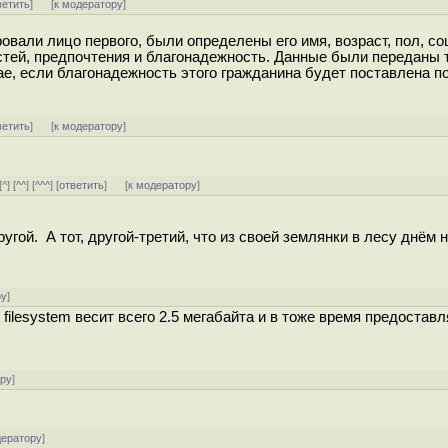
ветить
]
[
к модератору
]
вали лицо первого, были определены его имя, возраст, пол, с
стей, предпочтения и благонадежность. Данные были переданы 
е, если благонадежность этого гражданина будет поставлена п
ветить
]
[
к модератору
]
[
^
] [
^^
] [
^^^
] [
ответить
]
[
к модератору
]
ругой. А тот, другой-третий, что из своей землянки в лесу днём 
ру
]
t filesystem весит всего 2.5 мегабайта и в тоже время предоставл
ору
]
дератору
]