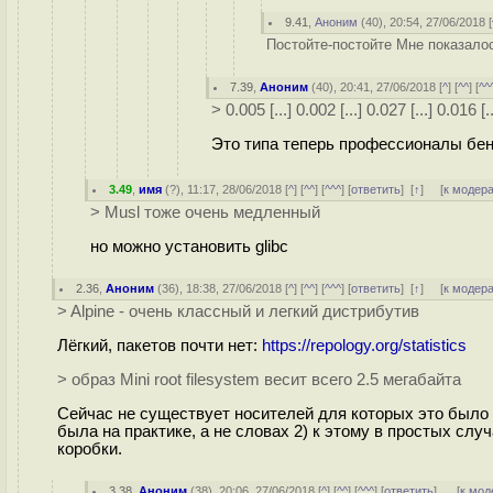
9.41
,
Аноним
(
40
), 20:54, 27/06/2018 [
Постойте-постойте Мне показало
7.39
,
Аноним
(
40
), 20:41, 27/06/2018 [
^
] [
^^
] [
^^
> 0.005 [...] 0.002 [...] 0.027 [...] 0.016 [.
Это типа теперь профессионалы бен
3.49
,
имя
(
?
), 11:17, 28/06/2018 [
^
] [
^^
] [
^^^
] [
ответить
]
[
↑
] [
к модер
> Musl тоже очень медленный
но можно установить glibc
2.36
,
Аноним
(
36
), 18:38, 27/06/2018 [
^
] [
^^
] [
^^^
] [
ответить
]
[
↑
] [
к модер
> Alpine - очень классный и легкий дистрибутив
Лёгкий, пакетов почти нет:
https://repology.org/statistics
> образ Mini root filesystem весит всего 2.5 мегабайта
Сейчас не существует носителей для которых это было б
была на практике, а не словах 2) к этому в простых сл
коробки.
3.38
,
Аноним
(
38
), 20:06, 27/06/2018 [
^
] [
^^
] [
^^^
] [
ответить
]
[
к мод