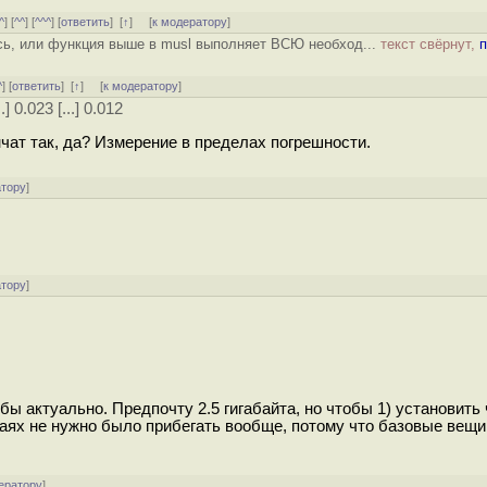
^
] [
^^
] [
^^^
] [
ответить
]
[
↑
] [
к модератору
]
сь, или функция выше в musl выполняет ВСЮ необход...
текст свёрнут,
п
^
] [
ответить
]
[
↑
] [
к модератору
]
..] 0.023 [...] 0.012
чат так, да? Измерение в пределах погрешности.
атору
]
атору
]
ы актуально. Предпочту 2.5 гигабайта, но чтобы 1) установить 
учаях не нужно было прибегать вообще, потому что базовые вещи
ератору
]