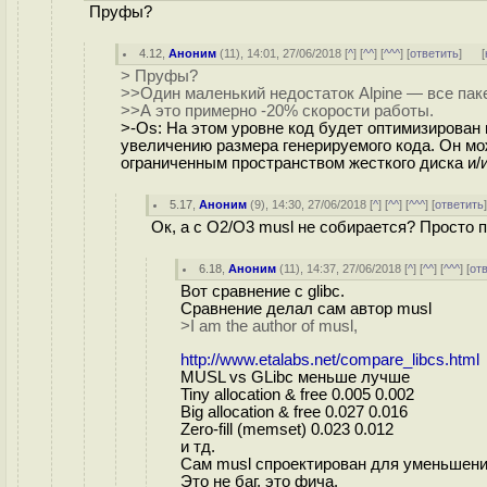
Пруфы?
4.12
,
Аноним
(
11
), 14:01, 27/06/2018 [
^
] [
^^
] [
^^^
] [
ответить
]
[
> Пруфы?
>>Один маленький недостаток Alpine — все пак
>>А это примерно -20% скорости работы.
>-Os: На этом уровне код будет оптимизирован 
увеличению размера генерируемого кода. Он м
ограниченным пространством жесткого диска и
5.17
,
Аноним
(
9
), 14:30, 27/06/2018 [
^
] [
^^
] [
^^^
] [
ответить
Ок, а с O2/O3 musl не собирается? Просто 
6.18
,
Аноним
(
11
), 14:37, 27/06/2018 [
^
] [
^^
] [
^^^
] [
от
Вот сравнение с glibc.
Сравнение делал сам автор musl
>I am the author of musl,
http://www.etalabs.net/compare_libcs.html
MUSL vs GLibc меньше лучше
Tiny allocation & free 0.005 0.002
Big allocation & free 0.027 0.016
Zero-fill (memset) 0.023 0.012
и тд.
Сам musl спроектирован для уменьшени
Это не баг, это фича.