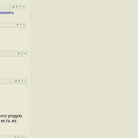
+
–
/
–1
оказать
+
–
/
+
–
/
+
–
/
–3
что угодно
 есть из
+
–
/
–1