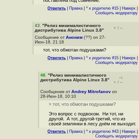
поставлена под сомнение.
Ответить
|
Правка
|
^ к родителю #15
|
Наверх
|
Cообщить модератору
43
.
"Релиз минималистичного
+
–
/
дистрибутива Alpine Linux 3.8"
Сообщение от
Аноним
(??) on 27-
Июн-18, 21:18
тот, что обмотан подушками?
Ответить
|
Правка
|
^ к родителю #15
|
Наверх
|
Cообщить модератору
48
.
"Релиз минималистичного
+1
дистрибутива Alpine Linux 3.8"
+
–
/
Сообщение от
Andrey Mitrofanov
on
28-Июн-18, 10:10
> тот, что обмотан подушками?
Это вопрос с подвохом. Ни тот, ни
другой. А тот, другой-третий, что из
своей землянки в лесу днём не выходит.
Ответить
|
Правка
|
^ к родителю #43
|
Наверх
|
Cообщить модератору