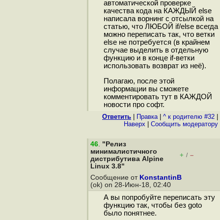
автоматической проверке
качества кода на КАЖДЫЙ else
написала ворнинг с отсылкой на
статью, что ЛЮБОЙ if/else всегда
можно переписать так, что ветки
else не потребуется (в крайнем
случае выделить в отдельную
функцию и в конце if-ветки
использовать возврат из неё).
Полагаю, после этой
информации вы сможете
комментировать тут в КАЖДОЙ
новости про софт.
Ответить
|
Правка
|
^ к родителю #32
|
Наверх
|
Cообщить модератору
46
.
"Релиз
минималистичного
+
–
/
дистрибутива Alpine
Linux 3.8"
Сообщение от
KonstantinB
(ok) on 28-Июн-18, 02:40
А вы попробуйте переписать эту
функцию так, чтобы без goto
было понятнее.