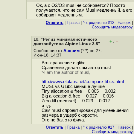
Ок, а с O2/O3 musl не собирается? Просто
получается, что не сам Musl медленный, а его
собирают медленным.
Ответить
|
Правка
|
^ к родителю #12
|
Наверх
|
Cообщить модератору
18.
"Релиз минималистичного
+
–
/
дистрибутива Alpine Linux 3.8"
Сообщение от
Аноним
(??) on 27-
Июн-18, 14:37
Вот сравнение с glibc.
Сравнение делал сам автор musl
>I am the author of musl,
http://www.etalabs.net/compare_libcs.html
MUSL vs GLibc меньше лучше
Tiny allocation & free 0.005 0.002
Big allocation & free 0.027 0.016
Zero-fill (memset) 0.023 0.012
и тд.
Сам musl спроектирован для уменьшения
размера в ущерб скорости.
Это не баг, это фича.
Ответить
|
Правка
|
^ к родителю #17
|
Наверх
|
Cообщить модератору