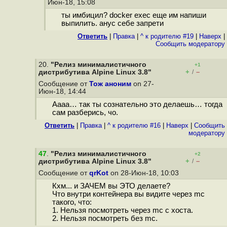
Июн-18, 15:08
ты имбицил? docker exec еще им напиши
выпилить. анус себе запрети
Ответить
|
Правка
|
^ к родителю #19
|
Наверх
|
Cообщить модератору
20.
"Релиз минималистичного
+1
+
–
дистрибутива Alpine Linux 3.8"
/
Сообщение от
Тож аноним
on 27-
Июн-18, 14:44
Аааа… так ты сознательно это делаешь… тогда
сам разберись, чо.
Ответить
|
Правка
|
^ к родителю #16
|
Наверх
|
Cообщить
модератору
47
.
"Релиз минималистичного
+2
+
–
дистрибутива Alpine Linux 3.8"
/
Сообщение от
qrKot
on 28-Июн-18, 10:03
Кхм... и ЗАЧЕМ вы ЭТО делаете?
Что внутри контейнера вы видите через mc
такого, что:
1. Нельзя посмотреть через mc с хоста.
2. Нельзя посмотреть без mc.