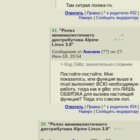
Там хитрая логика-то.
Ответить
|
Правка
|
^ к родителю #32
|
Наверх
|
Cообщить модератору
41
.
"Релиз
минималистичного
–1
+
–
дистрибутива Alpine
/
Linux 3.8"
Сообщение от
Аноним
(??) on 27-
Июн-18, 20:54
> Код Glibc значительно сложнее
Постойте-постойте. Мне
показалось, или функция выше в
musl выполняет ВСЮ необходимую
работу, тогда как в glibc это ЛИШЬ
ОБВЯЗКА для вызова настоящей
функции? Тогда это совсем лол.
Ответить
|
Правка
|
^ к родителю #24
|
Наверх
|
Cообщить модератору
39
.
"Релиз минималистичного
дистрибутива Alpine Linux 3.8"
+
–
/