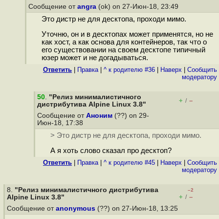
Сообщение от
angra
(ok) on 27-Июн-18, 23:49
Это дистр не для десктопа, проходи мимо.
Уточню, он и в десктопах может применятся, но не
как хост, а как основа для контейнеров, так что о
его существовании на своем десктопе типичный
юзер может и не догадываться.
Ответить
|
Правка
|
^ к родителю #36
|
Наверх
|
Cообщить
модератору
50
.
"Релиз минималистичного
+
–
/
дистрибутива Alpine Linux 3.8"
Сообщение от
Аноним
(??) on 29-
Июн-18, 17:38
> Это дистр не для десктопа, проходи мимо.
А я хоть слово сказал про десктоп?
Ответить
|
Правка
|
^ к родителю #45
|
Наверх
|
Cообщить
модератору
8.
"Релиз минималистичного дистрибутива
–2
+
–
Alpine Linux 3.8"
/
Сообщение от
anonymous
(??) on 27-Июн-18, 13:25