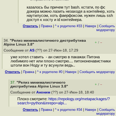
казалось бы причем тут bash. кстати, по фс
докера можно лазить незаходя а контейнер, хоть
наутилусом, хоть фаерфоксом. нужен лишь ssh
доступ к хосту и id контейнера.
Ответить
|
Правка
|
^ к родителю #33
|
Наверх
|
Cообщить
модератору
34.
"Релиз минималистичного дистрибутива
+
–
/
Alpine Linux 3.8"
Сообщение от
AS
(??) on 27-Июн-18, 17:29
уже хотел ставить - ан смотрю в пакажах Питона
любимого нет или плохо смотрю.... питононенавистники
штоли вон Ноду и ту всунули ведь..
Ответить
|
Правка
|
^ к родителю #0
|
Наверх
|
Cообщить модератору
37
.
"Релиз минималистичного
+
–
/
дистрибутива Alpine Linux 3.8"
Сообщение от
Аноним
(??) on 27-Июн-18, 18:40
Плохо смотрите:
https://repology.org/metapackages/?
search=python&inrepo=alpi...
Ответить
|
Правка
|
^ к родителю #34
|
Наверх
|
Cообщить
модератору