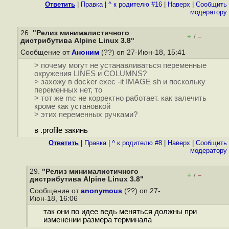
Ответить
|
Правка
|
^ к родителю #16
|
Наверх
|
Cообщить
модератору
26.
"Релиз минималистичного
+
–
/
дистрибутива Alpine Linux 3.8"
Сообщение от
Аноним
(??) on 27-Июн-18, 15:41
> почему могут не устанавливаться переменные
окружения LINES и COLUMNS?
> захожу в docker exec -it IMAGE sh и поскольку
переменных нет, то
> тот же mc не корректно работает. как залечить
кроме как установкой
> этих переменных ручками?
в .profile закинь
Ответить
|
Правка
|
^ к родителю #8
|
Наверх
|
Cообщить
модератору
29.
"Релиз минималистичного
+
–
/
дистрибутива Alpine Linux 3.8"
Сообщение от
anonymous
(??) on 27-
Июн-18, 16:06
так они по идее ведь меняться должны при
изменении размера терминала