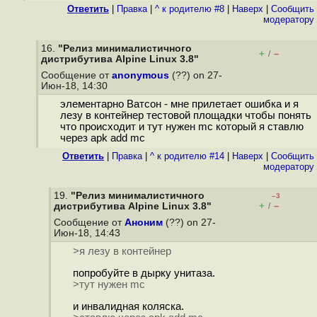
Ответить
|
Правка
|
^ к родителю #8
|
Наверх
|
Cообщить
модератору
16.
"Релиз минималистичного
+
–
/
дистрибутива Alpine Linux 3.8"
Сообщение от
anonymous
(??) on 27-
Июн-18, 14:30
элементарно Ватсон - мне прилетает ошибка и я
лезу в контейнер тестовой площадки чтобы понять
что происходит и тут нужен mc который я ставлю
через apk add mc
Ответить
|
Правка
|
^ к родителю #14
|
Наверх
|
Cообщить
модератору
19.
"Релиз минималистичного
–3
+
–
дистрибутива Alpine Linux 3.8"
/
Сообщение от
Аноним
(??) on 27-
Июн-18, 14:43
>я лезу в контейнер
попробуйте в дырку унитаза.
>тут нужен mc
и инвалидная коляска.