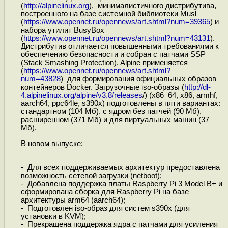
(
http://alpinelinux.org
), минималистичного дистрибутива,
построенного на базе системной библиотеки Musl
(
https://www.opennet.ru/opennews/art.shtml?num=39365
) и
набора утилит BusyBox
(
https://www.opennet.ru/opennews/art.shtml?num=43131
).
Дистрибутив отличается повышенными требованиями к
обеспечению безопасности и собран с патчами SSP
(Stack Smashing Protection). Alpine применяется
(
https://www.opennet.ru/opennews/art.shtml?
num=43828
) для формирования официальных образов
контейнеров Docker. Загрузочные iso-образы (
http://dl-
4.alpinelinux.org/alpine/v3.8/releases
/) (x86_64, x86, armhf,
aarch64, ppc64le, s390x) подготовлены в пяти вариантах:
стандартном (104 Мб), с ядром без патчей (90 Мб),
расширенном (371 Мб) и для виртуальных машин (37
Мб).
В новом выпуске:
- Для всех поддерживаемых архитектур предоставлена
возможность сетевой загрузки (netboot);
- Добавлена поддержка платы Raspberry Pi 3 Model B+ и
сформирована сборка для Raspberry Pi на базе
архитектуры arm64 (aarch64);
- Подготовлен iso-образ для систем s390x (для
установки в KVM);
- Прекращена поддержка ядра с патчами для усиления