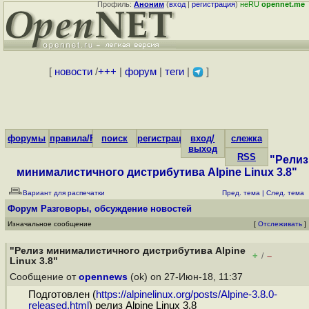
Профиль:
Аноним
(
вход
|
регистрация
)
неRU
opennet.me
[
новости
/
+++
|
форум
|
теги
|
]
форумы
правила/FAQ
поиск
регистрация
вход/
слежка
выход
RSS
"Релиз
минималистичного дистрибутива Alpine Linux 3.8"
Вариант для распечатки
Пред. тема
|
След. тема
Форум
Разговоры, обсуждение новостей
Изначальное сообщение
[
Отслеживать
]
"Релиз минималистичного дистрибутива Alpine
+
–
/
Linux 3.8"
Сообщение от
opennews
(ok) on 27-Июн-18, 11:37
Подготовлен (
https://alpinelinux.org/posts/Alpine-3.8.0-
released.html
) релиз Alpine Linux 3.8