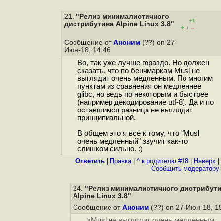
21.
"Релиз минималистичного
+1
дистрибутива Alpine Linux 3.8"
+
–
/
Сообщение от
Аноним
(??) on 27-
Июн-18, 14:46
Во, так уже лучше гораздо. Но должен
сказать, что по бенчмаркам Musl не
выглядит очень медленным. По многим
пунктам из сравнения он медленнее
glibc, но ведь по некоторым и быстрее
(например декодирование utf-8). Да и по
оставшимся разница не выглядит
принципиальной.
В общем это я всё к тому, что "Musl
очень медленный" звучит как-то
слишком сильно. :)
Ответить
|
Правка
|
^ к родителю #18
|
Наверх
|
Cообщить модератору
24.
"Релиз минималистичного дистрибут
Alpine Linux 3.8"
Сообщение от
Аноним
(??) on 27-Июн-18, 1
>Musl не выглядит очень медленным