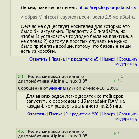
Лёгкий, пакетов почти нет:
https://repology.org/statistics
> образ Mini root filesystem весит всего 2.5 мегабайта
Сейчас не существует носителей для которых это
было бы актуально. Предпочту 2.5 гигабайта, но
чтобы 1) установить что угодно была на практике, а
не словах 2) к этому в простых случаях не нужно
было прибегать вообще, потому что базовые вещи
есть из коробки.
Ответить
|
Правка
|
^ к родителю #5
|
Наверх
|
Cообщить
модератору
38
.
"Релиз минималистичного
–1
+
–
дистрибутива Alpine Linux 3.8"
/
Сообщение от
Аноним
(??) on 27-Июн-18, 20:06
Для многих задач легче десяток контейнеров
запустить с оверхедом в 15 мегабайт RAM на
каждый, чем развертывать дистр на 2.5 гига.
Ответить
|
Правка
|
^ к родителю #36
|
Наверх
|
Cообщить
модератору
45
.
"Релиз минималистичного
+
–
/
дистрибутива Alpine Linux 3.8"