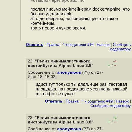
>ставлю через apk add mc
послал письмо мейнтейнерам docker/alphine, что
бы они удалили apk,
а то дегенераты, не понимающие что такое
контейнеры,
тратят свое и чужое время.
Ответить
|
Правка
|
^ к родителю #16
|
Наверх
|
Cообщить
модератору
22.
"Релиз минималистичного
–1
+
–
дистрибутива Alpine Linux 3.8"
/
Сообщение от
anonymous
(??) on 27-
Июн-18, 15:02
идиот тут только ты дядя. еще раз: тестовая
площадка. на продакшене ясен пень никакой
mc нафиг не нужен
Ответить
|
Правка
|
^ к родителю #19
|
Наверх
|
Cообщить модератору
23.
"Релиз минималистичного
+1
+
–
дистрибутива Alpine Linux 3.8"
/
Сообщение от
anonymous
(??) on 27-