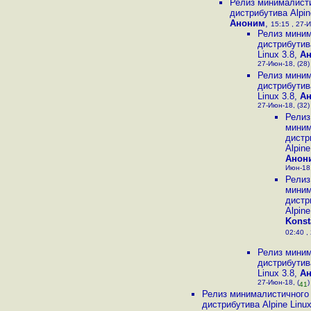
Релиз минималист
дистрибутива Alpin
Аноним
,
15:15 , 27-И
Релиз миним
дистрибутив
Linux 3.8
,
А
27-Июн-18, (28)
Релиз миним
дистрибутив
Linux 3.8
,
А
27-Июн-18, (32)
Релиз
миним
дистр
Alpine
Анон
Июн-18,
Релиз
миним
дистр
Alpine
Konst
02:40 ,
Релиз миним
дистрибутив
Linux 3.8
,
А
27-Июн-18, (
)
41
Релиз минималистичного
дистрибутива Alpine Linux