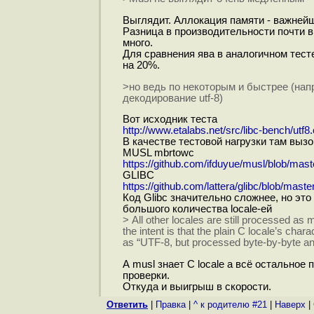
Выглядит. Аллокация памяти - важнейши
Разница в производительности почти в 
много.
Для сравнения ява в аналогичном тест
на 20%.
>но ведь по некоторым и быстрее (нап
декодирование utf-8)
Вот исходник теста
http://www.etalabs.net/src/libc-bench/utf8.
В качестве тестовой нагрузки там выз
MUSL mbrtowc
https://github.com/ifduyue/musl/blob/maste
GLIBC
https://github.com/lattera/glibc/blob/ma
Код Glibc значительно сложнее, но это
большого количества locale-ей
> All other locales are still processed as 
the intent is that the plain C locale’s chara
as “UTF-8, but processed byte-by-byte and
А musl знает C locale а всё остальное 
проверки.
Откуда и выигрыш в скорости.
Ответить
|
Правка
|
^ к родителю #21
|
Наверх
|