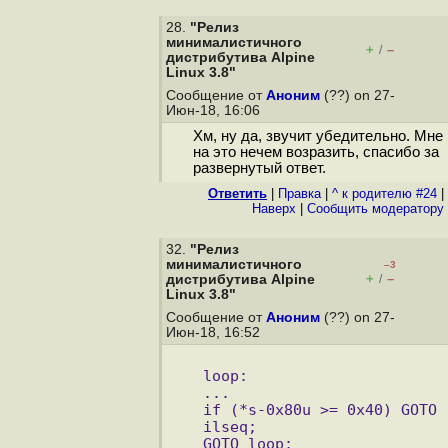
28.
"Релиз
минималистичного
+
–
/
дистрибутива Alpine
Linux 3.8"
Сообщение от
Аноним
(??) on 27-
Июн-18, 16:06
Хм, ну да, звучит убедительно. Мне
на это нечем возразить, спасибо за
развернутый ответ.
Ответить
|
Правка
|
^ к родителю #24
|
Наверх
|
Cообщить модератору
32.
"Релиз
минималистичного
–3
+
–
дистрибутива Alpine
/
Linux 3.8"
Сообщение от
Аноним
(??) on 27-
Июн-18, 16:52
loop:
...
if (*s-0x80u >= 0x40) GOTO 
ilseq;
GOTO loop;