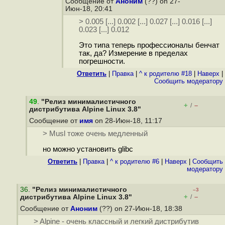
Сообщение от
Аноним
(??) on 27-
Июн-18, 20:41
> 0.005 [...] 0.002 [...] 0.027 [...] 0.016 [...]
0.023 [...] 0.012
Это типа теперь профессионалы бенчат
так, да? Измерение в пределах
погрешности.
Ответить
|
Правка
|
^ к родителю #18
|
Наверх
|
Cообщить модератору
49
.
"Релиз минималистичного
+
–
/
дистрибутива Alpine Linux 3.8"
Сообщение от
имя
on 28-Июн-18, 11:17
> Musl тоже очень медленный
но можно установить glibc
Ответить
|
Правка
|
^ к родителю #6
|
Наверх
|
Cообщить
модератору
36
.
"Релиз минималистичного
–3
+
–
дистрибутива Alpine Linux 3.8"
/
Сообщение от
Аноним
(??) on 27-Июн-18, 18:38
> Alpine - очень классный и легкий дистрибутив