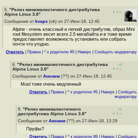
5.
"Релиз минималистичного дистрибутива
+
–
/
Alpine Linux 3.8"
Сообщение от
kvaps
(ok) on 27-Июн-18, 12:45
Alpine - очень классный и легкий дистрибутив, образ Mini
root filesystem весит всего 2.5 мегабайта и в тоже время
предоставляет возможность установить или собрать
почти что угодно.
Ответить
|
Правка
|
^ к родителю #0
|
Наверх
|
Cообщить модератору
6.
"Релиз минималистичного дистрибутива
+2
+
–
Alpine Linux 3.8"
/
Сообщение от
Аноним
(??) on 27-Июн-18, 12:45
Musl тоже очень медленный
Ответить
|
Правка
|
^ к родителю #5
|
Наверх
|
Cообщить
модератору
9.
"Релиз минималистичного
+1
+
–
дистрибутива Alpine Linux 3.8"
/
Сообщение от
Аноним
(??) on 27-Июн-18, 13:29
Пруфы?
Ответить
|
Правка
|
^ к родителю #6
|
Наверх
|
Cообщить