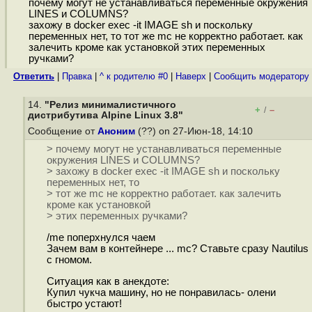
почему могут не устанавливаться переменные окружения
LINES и COLUMNS?
захожу в docker exec -it IMAGE sh и поскольку
переменных нет, то тот же mc не корректно работает. как
залечить кроме как установкой этих переменных
ручками?
Ответить
|
Правка
|
^ к родителю #0
|
Наверх
|
Cообщить модератору
14.
"Релиз минималистичного
+
–
/
дистрибутива Alpine Linux 3.8"
Сообщение от
Аноним
(??) on 27-Июн-18, 14:10
> почему могут не устанавливаться переменные
окружения LINES и COLUMNS?
> захожу в docker exec -it IMAGE sh и поскольку
переменных нет, то
> тот же mc не корректно работает. как залечить
кроме как установкой
> этих переменных ручками?
/me поперхнулся чаем
Зачем вам в контейнере ... mc? Ставьте сразу Nautilus
с гномом.
Ситуация как в анекдоте:
Купил чукча машину, но не понравилась- олени
быстро устают!