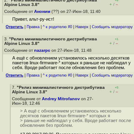
2.
"Релиз минималистичного дистрибутива
+8
+
–
Alpine Linux 3.8"
/
Сообщение от
Аноним
(??) on 27-Июн-18, 11:40
Привет, альт-ру-ист!
Ответить
|
Правка
|
^ к родителю #0
|
Наверх
|
Cообщить модератору
3.
"Релиз минималистичного дистрибутива
+1
+
–
Alpine Linux 3.8"
/
Сообщение от
nazarpc
on 27-Июн-18, 11:48
А ещё с обновлением установилось несколько десятков
пакетов linux-firmware-* которых я раньше не наблюдал у
себя. Вроде работает после обновления без проблем.
Ответить
|
Правка
|
^ к родителю #0
|
Наверх
|
Cообщить модератору
7.
"Релиз минималистичного дистрибутива
+5
+
–
Alpine Linux 3.8"
/
Сообщение от
Andrey Mitrofanov
on 27-
Июн-18, 12:46
> А ещё с обновлением установилось несколько
десятков пакетов linux-firmware-* которых я
> раньше не наблюдал у себя. Вроде работает после
обновления без проблем.