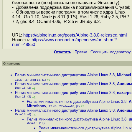
безопасности (неофициального варианта Grsecurity);
- Добавлена поддержка языка программирования Crystal;
- Обновлены версии программ, в том числе ядра Linux
4.14, Go 1.10, Node.js 8.11 (LTS), Rust 1.26, Ruby 2.5, PHP
7.2, ghc 8.4, OCaml 4.06, R 3.5 и JRuby 9.2.
URL:
https://alpinelinux.org/posts/Alpine-3.8.0-released.html
Новость:
https://www.opennet.ru/opennews/art.shtml?
num=48850
Ответить
|
Правка
|
Cообщить модератору
Оглавление
Релиз минималистичного дистрибутива Alpine Linux 3.8
,
Michael
11:37 , 27-Июн-18, (1)
+6
Релиз минималистичного дистрибутива Alpine Linux 3.8
,
Аноним
Июн-18, (2)
+8
Релиз минималистичного дистрибутива Alpine Linux 3.8
,
nazarpc
Июн-18, (3)
+1
Релиз минималистичного дистрибутива Alpine Linux 3.8
,
A
Mitrofanov
,
12:46 , 27-Июн-18, (7)
+5
Релиз минималистичного дистрибутива Alpine Linux 3.8
,
Аноним
Июн-18, (4)
+5
Релиз минималистичного дистрибутива Alpine Linux 3.8
,
и
Июн-18, (10)
Релиз минималистичного дистрибутива Alpine Linux