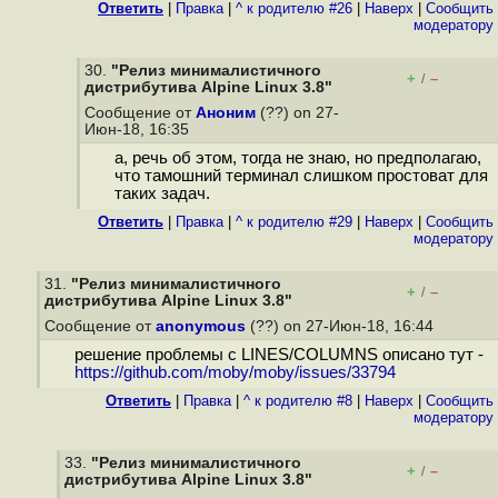
Ответить
|
Правка
|
^ к родителю #26
|
Наверх
|
Cообщить
модератору
30.
"Релиз минималистичного
+
–
/
дистрибутива Alpine Linux 3.8"
Сообщение от
Аноним
(??) on 27-
Июн-18, 16:35
а, речь об этом, тогда не знаю, но предполагаю,
что тамошний терминал слишком простоват для
таких задач.
Ответить
|
Правка
|
^ к родителю #29
|
Наверх
|
Cообщить
модератору
31.
"Релиз минималистичного
+
–
/
дистрибутива Alpine Linux 3.8"
Сообщение от
anonymous
(??) on 27-Июн-18, 16:44
решение проблемы с LINES/COLUMNS описано тут -
https://github.com/moby/moby/issues/33794
Ответить
|
Правка
|
^ к родителю #8
|
Наверх
|
Cообщить
модератору
33.
"Релиз минималистичного
+
–
/
дистрибутива Alpine Linux 3.8"