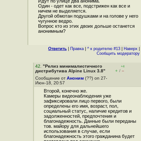
Идут по улице два анонима.
Один - одет как все, подстрижен как все и
ничем не выделяется.
Другой обмотан подушками и на голове у него
чугунное ведро.
Вопрос кто из этих двоих дольше останется
анонимным?
Ответить
|
Правка
|
^ к родителю #13
|
Наверх
|
Cообщить модератору
42
.
"Релиз минималистичного
+4
+
–
дистрибутива Alpine Linux 3.8"
/
Сообщение от
Аноним
(??) on 27-
Июн-18, 20:57
Второй, конечно же.
Камеры видеонаблюдения уже
зафиксировали лицо первого, были
определены его имя, возраст, пол,
социальный статус, наличие кредитов и
задолженностей, предпочтения и
благонадежность. Данные были переданы
тов. майору для дальнейшего
использования в случае, если
благонадежность этого гражданина будет