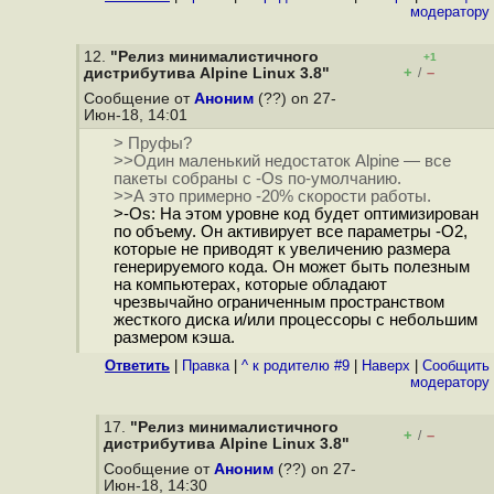
модератору
12.
"Релиз минималистичного
+1
+
–
дистрибутива Alpine Linux 3.8"
/
Сообщение от
Аноним
(??) on 27-
Июн-18, 14:01
> Пруфы?
>>Один маленький недостаток Alpine — все
пакеты собраны с -Os по-умолчанию.
>>А это примерно -20% скорости работы.
>-Os: На этом уровне код будет оптимизирован
по объему. Он активирует все параметры -O2,
которые не приводят к увеличению размера
генерируемого кода. Он может быть полезным
на компьютерах, которые обладают
чрезвычайно ограниченным пространством
жесткого диска и/или процессоры с небольшим
размером кэша.
Ответить
|
Правка
|
^ к родителю #9
|
Наверх
|
Cообщить
модератору
17.
"Релиз минималистичного
+
–
/
дистрибутива Alpine Linux 3.8"
Сообщение от
Аноним
(??) on 27-
Июн-18, 14:30