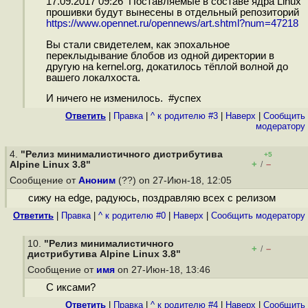
17.09.2017 09:26 Поставляемые в составе ядра Linux
прошивки будут вынесены в отдельный репозиторий
https://www.opennet.ru/opennews/art.shtml?num=47218
Вы стали свидетелем, как эпохальное
переклыдывание блобов из одной директории в
другую на kernel.org, докатилось тёплой волной до
вашего локалхоста.
И ничего не изменилось. #успех
Ответить
|
Правка
|
^ к родителю #3
|
Наверх
|
Cообщить
модератору
4.
"Релиз минималистичного дистрибутива
+5
+
–
Alpine Linux 3.8"
/
Сообщение от
Аноним
(??) on 27-Июн-18, 12:05
сижу на edge, радуюсь, поздравляю всех с релизом
Ответить
|
Правка
|
^ к родителю #0
|
Наверх
|
Cообщить модератору
10.
"Релиз минималистичного
+
–
/
дистрибутива Alpine Linux 3.8"
Сообщение от
имя
on 27-Июн-18, 13:46
С иксами?
Ответить
|
Правка
|
^ к родителю #4
|
Наверх
|
Cообщить