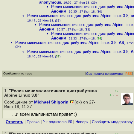
anonymous
,
16:06 , 27-Июн-18, (29)
Релиз минималистичного дистрибутива Alpine
Аноним
,
16:35 , 27-Июн-18, (30)
Релиз минималистичного дистрибутива Alpine Linux 3.8
,
a
16:44 , 27-Июн-18, (31)
Релиз минималистичного дистрибутива Alpine Linux
Аноним
,
16:57 , 27-Июн-18, (33)
Релиз минималистичного дистрибутива Alpine
Аноним
,
21:33 , 27-Июн-18, (
44
)
Релиз минималистичного дистрибутива Alpine Linux 3.8
,
AS
,
17:29
(34)
Релиз минималистичного дистрибутива Alpine Linux 3.8
,
А
18:40 , 27-Июн-18, (
37
)
Сообщения по теме
[
Сортировка по времени
|
RSS
]
1.
"Релиз минималистичного дистрибутива
+6
+
–
Alpine Linux 3.8"
/
Сообщение от
Michael Shigorin
(ok) on 27-
Июн-18, 11:37
...и всем альпинистам привет :)
Ответить
|
Правка
|
^ к родителю #0
|
Наверх
|
Cообщить модератору