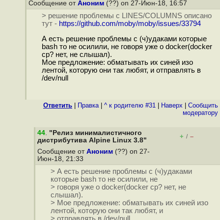
Сообщение от
Аноним
(??) on 27-Июн-18, 16:57
> решение проблемы с LINES/COLUMNS описано
тут -
https://github.com/moby/moby/issues/33794
А есть решение проблемы с (ч)удаками которые
bash то не осилили, не говоря уже о docker(docker
cp? нет, не слышал).
Мое предложение: обматывать их синей изо
лентой, которую они так любят, и отправлять в
/dev/null
Ответить
|
Правка
|
^ к родителю #31
|
Наверх
|
Cообщить
модератору
44
.
"Релиз минималистичного
+
–
/
дистрибутива Alpine Linux 3.8"
Сообщение от
Аноним
(??) on 27-
Июн-18, 21:33
> А есть решение проблемы с (ч)удаками
которые bash то не осилили, не
> говоря уже о docker(docker cp? нет, не
слышал).
> Мое предложение: обматывать их синей изо
лентой, которую они так любят, и
> отправлять в /dev/null