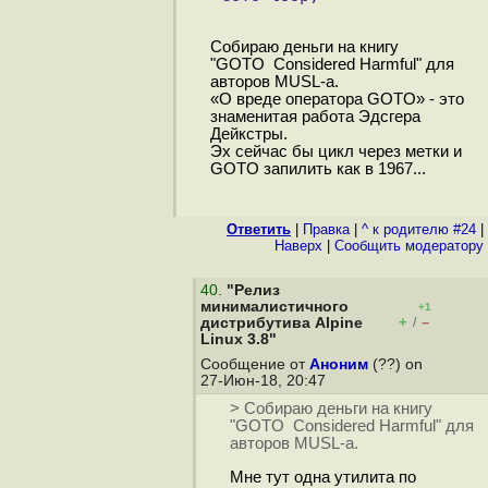
Собираю деньги на книгу
"GOTO Considered Harmful" для
авторов MUSL-а.
«О вреде оператора GOTO» - это
знаменитая работа Эдсгера
Дейкстры.
Эх сейчас бы цикл через метки и
GOTO запилить как в 1967...
Ответить
|
Правка
|
^ к родителю #24
|
Наверх
|
Cообщить модератору
40
.
"Релиз
минималистичного
+1
+
–
дистрибутива Alpine
/
Linux 3.8"
Сообщение от
Аноним
(??) on
27-Июн-18, 20:47
> Собираю деньги на книгу
"GOTO Considered Harmful" для
авторов MUSL-а.
Мне тут одна утилита по