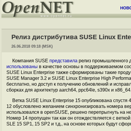
НОВ
Релиз дистрибутива SUSE Linux Enter
26.06.2018 09:18 (MSK)
Компания SUSE
представила
релиз промышленного 
использованы
в качестве основы в поддерживаемом со
SUSE Linux Enterprise также сформированы такие проду
SUSE Manager 3.2 и SUSE Linux Enterprise High Perfor
бесплатно, но доступ к получению обновлений и испра
сборках для архитектур aarch64, ppc64le, s390x и x86_64
Ветка SUSE Linux Enterprise 15 опубликована спустя
12 обусловлено желанием синхронизировать номера верс
использовался в openSUSE, решено перепрыгнуть на нес
Номер 14 пропущен так как он отождествляется с ветко
SLE 15 SP1, 15 SP2 и т.д., на основе которых будут сф