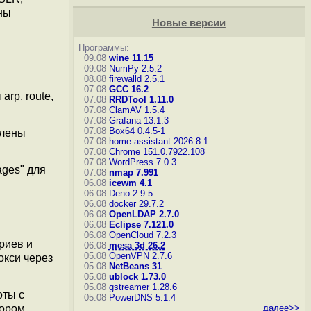
ны
Новые версии
Программы:
09.08
wine 11.15
09.08
NumPy 2.5.2
08.08
firewalld 2.5.1
07.08
GCC 16.2
arp, route,
07.08
RRDTool 1.11.0
07.08
ClamAV 1.5.4
07.08
Grafana 13.1.3
07.08
Box64 0.4.5-1
алены
07.08
home-assistant 2026.8.1
07.08
Chrome 151.0.7922.108
07.08
WordPress 7.0.3
ages" для
07.08
nmap 7.991
06.08
icewm 4.1
06.08
Deno 2.9.5
06.08
docker 29.7.2
06.08
OpenLDAP 2.7.0
06.08
Eclipse 7.121.0
06.08
OpenCloud 7.2.3
риев и
06.08
mesa 3d 26.2
05.08
OpenVPN 2.7.6
окси через
05.08
NetBeans 31
05.08
ublock 1.73.0
05.08
gstreamer 1.28.6
оты с
05.08
PowerDNS 5.1.4
далее>>
тором