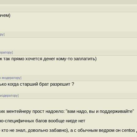
ачем)
ору
]
ератору
]
ж так прямо хочется денег кому-то заплатить)
к модератору
]
ко когда старший брат разрешит ?
 модератору
]
 их ментейнеру прост надоело: "вам надо, вы и поддерживайте"
тро-специфичных багов вообще нигде нет
е кто не знал, довольно забавно), а с обычным ведром он centos 