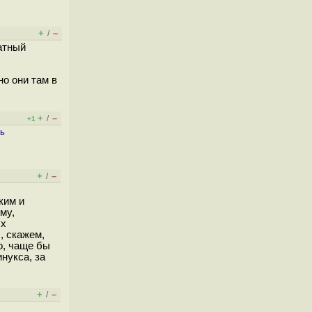
+
–
/
латный
но они там в
+
–
/
+1
ть
+
–
/
ким и
му,
ых
, скажем,
о, чаще бы
нукса, за
+
–
/