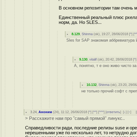
В основном репозитории там очень м
Единственный реальный плюс рхела 
норм, да. Но SLES...
8.129
,
Shinma
(
ok
), 19:27, 28/06/2018 [
^
] [
^
Sles for SAP знакомая аббревиатура 
9.130
,
vitalif
(
ok
), 20:42, 28/06/2018 [
^
]
А, понятно, т е оно живо чисто з
10.132
,
Shinma
(
ok
), 23:20, 29/06
не только прочий софт с преп
3.24
,
Аноним
(
24
), 11:12, 26/06/2018 [
^
] [
^^
] [
^^^
] [
ответить
]
[
↓
] [
↑
] [
> Расскажите нам про "самый прямой" линукс..
Справедливости ради, последние релизы suse и open
нерешенными уже по несколько лет, то нетрудно дог