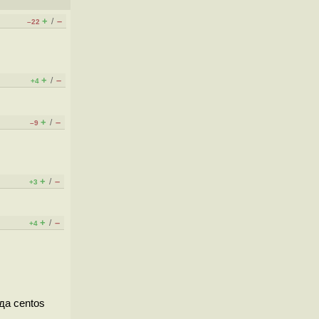
+
–
/
–22
+
–
/
+4
+
–
/
–9
+
–
/
+3
+
–
/
+4
да centos