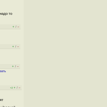
надо то
+
–
/
+
–
/
+
–
/
зать
+
–
/
+2
ят