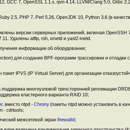
, GCC 7, OpenSSL 1.1.x, rpm 4.14, LLVM/Clang 5.0, Glibc 2.
y 2.5, PHP 7, Perl 5.26, OpenJDK 10, Python 3.6 (в качест
новлены версии серверных приложений, включая OpenSSH 7
1. Удалены atftp, rsh, xinetd и yast2-inetd.
получения информации об оборудовании;
ction) для создания BPF-программ трассировки и отладки с
пакет IPVS (IP Virtual Server) для организации отказоусто
лена поддержка многоузловой трехсторонней репликации DRD
ддержка кластерного варианта RAID 10;
er
, вместо ntpd -
Chrony
(пакеты ntpd можно установить в ка
- cdrtools;
ический межсетевой экран
firewalld
;
и в ядре включена рандомизация адресного пространства (