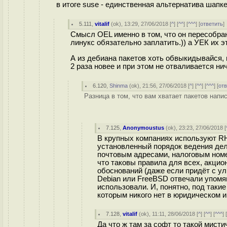
в итоге suse - единственная альтернатива шапке
5.111
,
vitalif
(
ok
), 13:29, 27/06/2018 [
^
] [
^^
] [
^^^
] [
ответить
Смысл OEL именно в том, что он пересобранн
линукс обязательно заплатить.)) а УЕК их э
А из дебиана пакетов хоть обвыкидывайся, и
2 раза новее и при этом не отваливается нич
6.120
,
Shinma
(
ok
), 21:56, 27/06/2018 [
^
] [
^^
] [
^^^
] [
от
Разница в том, что вам хватает пакетов напи
7.125
,
Anonymoustus
(
ok
), 23:23, 27/06/2018 [
В крупных компаниях используют RH
установленный порядок ведения де
почтовым адресами, налоговым ном
что таковы правила для всех, акци
обоснований (даже если придёт с у
Debian или FreeBSD отвечали упомя
использовали. И, понятно, под таки
которым никого нет в юридическом 
7.128
,
vitalif
(
ok
), 11:11, 28/06/2018 [
^
] [
^^
] [
^^^
] 
Да что ж там за софт то такой мистич