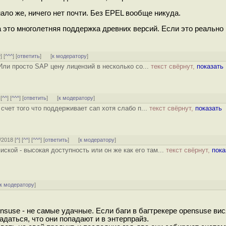
ало же, ничего нет почти. Без EPEL вообще никуда.
это многолетняя поддержка древних версий. Если это реально 
^
] [
^^^
] [
ответить
]
[
к модератору
]
Или просто SAP цену лицензий в несколько со...
текст свёрнут,
показать
 [
^^
] [
^^^
] [
ответить
]
[
к модератору
]
а счет того что поддерживает сап хотя слабо п...
текст свёрнут,
показать
/2018 [
^
] [
^^
] [
^^^
] [
ответить
]
[
к модератору
]
иской - высокая доступность или он же как его там...
текст свёрнут,
пока
к модератору
]
suse - не самые удачные. Если баги в багтрекере opensuse вис
адаться, что они попадают и в энтерпрайз.