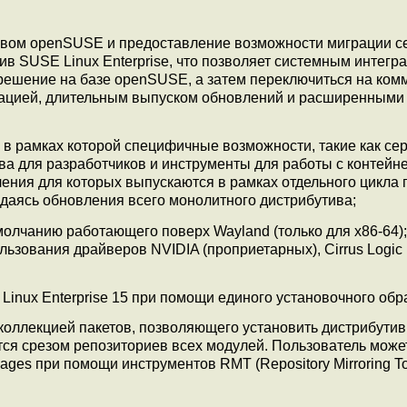
ивом openSUSE и предоставление возможности миграции 
 SUSE Linux Enterprise, что позволяет системным интегр
решение на базе openSUSE, а затем переключиться на ком
кацией, длительным выпуском обновлений и расширенными
 в рамках которой специфичные возможности, такие как с
тва для разработчиков и инструменты для работы с контейн
ления для которых выпускаются в рамках отдельного цикла
даясь обновления всего монолитного дистрибутива;
умолчанию работающего поверх Wayland (только для x86-64);
льзования драйверов NVIDIA (проприетарных), Cirrus Logic
inux Enterprise 15 при помощи единого установочного обр
коллекцией пакетов, позволяющего установить дистрибутив
ется срезом репозиториев всех модулей. Пользователь може
es при помощи инструментов RMT (Repository Mirroring To