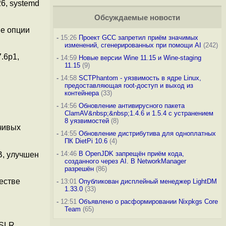
26, systemd
Обсуждаемые новости
ве опции
-
15:26
Проект GCC запретил приём значимых
изменений, сгенерированных при помощи AI
(242)
.6p1,
-
14:59
Новые версии Wine 11.15 и Wine-staging
11.15
(9)
-
14:58
SCTPhantom - уязвимость в ядре Linux,
предоставляющая root-доступ и выход из
контейнера
(33)
-
14:56
Обновление антивирусного пакета
ClamAV&nbsp;&nbsp;1.4.6 и 1.5.4 с устранением
8 уязвимостей
(8)
йчивых
-
14:55
Обновление дистрибутива для одноплатных
ПК DietPi 10.6
(4)
-
14:46
В OpenJDK запрещён приём кода,
B, улучшен
созданного через AI. В NetworkManager
разрешён
(86)
честве
-
13:01
Опубликован дисплейный менеджер LightDM
1.33.0
(33)
-
12:51
Объявлено о расформировании Nixpkgs Core
Team
(65)
ASLR,