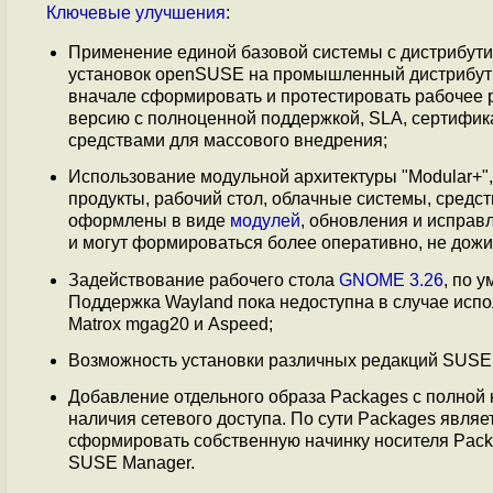
Ключевые
улучшения
:
Применение единой базовой системы с дистрибут
установок openSUSE на промышленный дистрибутив
вначале сформировать и протестировать рабочее 
версию с полноценной поддержкой, SLA, сертифи
средствами для массового внедрения;
Использование модульной архитектуры "Modular+",
продукты, рабочий стол, облачные системы, средс
оформлены в виде
модулей
, обновления и исправ
и могут формироваться более оперативно, не дожи
Задействование рабочего стола
GNOME 3.26
, по 
Поддержка Wayland пока недоступна в случае испо
Matrox mgag20 и Aspeed;
Возможность установки различных редакций SUSE L
Добавление отдельного образа Packages с полной 
наличия сетевого доступа. По сути Packages явля
сформировать собственную начинку носителя Packag
SUSE Manager.