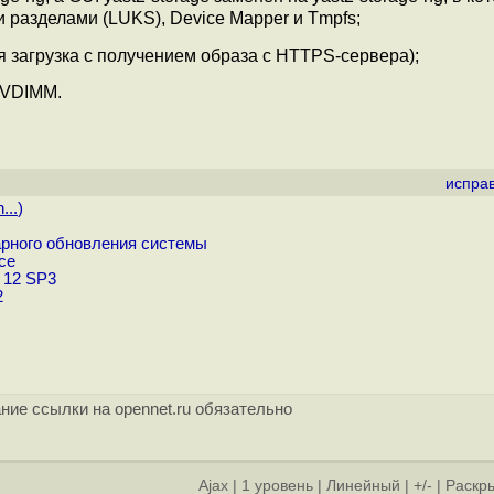
разделами (LUKS), Device Mapper и Tmpfs;
 загрузка с получением образа с HTTPS-сервера);
NVDIMM.
испра
...
)
рного обновления системы
ce
 12 SP3
2
ние ссылки на opennet.ru обязательно
Ajax
|
1 уровень
|
Линейный
|
+/-
|
Раскры