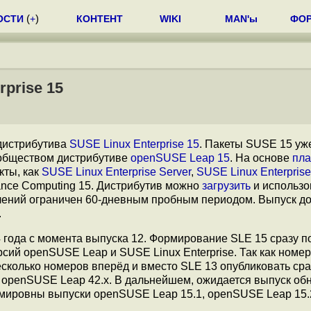
ОСТИ
(
+
)
КОНТЕНТ
WIKI
MAN'ы
ФО
prise 15
дистрибутива
SUSE Linux Enterprise 15
. Пакеты SUSE 15 уж
обществом дистрибутиве
openSUSE Leap 15
. На основе
пл
кты, как
SUSE Linux Enterprise Server
,
SUSE Linux Enterpris
mance Computing 15. Дистрибутив можно
загрузить
и использо
влений ограничен 60-дневным пробным периодом. Выпуск до
.
 4 года с момента выпуска 12. Формирование SLE 15 сразу 
ий openSUSE Leap и SUSE Linux Enterprise. Так как номер
колько номеров вперёд и вместо SLE 13 опубликовать сра
й openSUSE Leap 42.x. В дальнейшем, ожидается выпуск об
ормировны выпуски openSUSE Leap 15.1, openSUSE Leap 15.2 