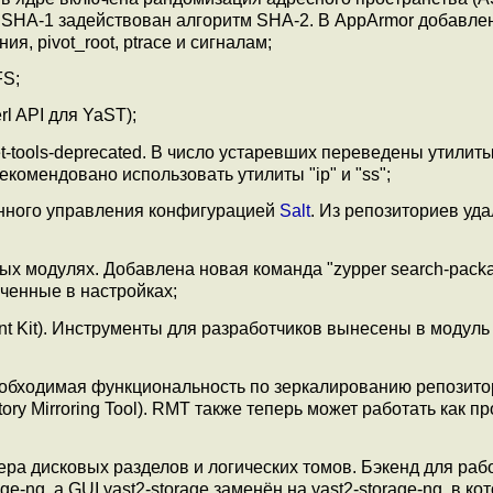
 SHA-1 задействован алгоритм SHA-2. В AppArmor добавле
я, pivot_root, ptrace и сигналам;
FS;
l API для YaST);
net-tools-deprecated. В число устаревших переведены утилиты 
х рекомендовано использовать утилиты "ip" и "ss";
анного управления конфигурацией
Salt
. Из репозиториев уд
ых модулях. Добавлена новая команда "zypper search-pack
ченные в настройках;
nt Kit). Инструменты для разработчиков вынесены в модуль
необходимая функциональность по зеркалированию репозито
ry Mirroring Tool). RMT также теперь может работать как пр
а дисковых разделов и логических томов. Бэкенд для раб
e-ng, а GUI yast2-storage заменён на yast2-storage-ng, в ко