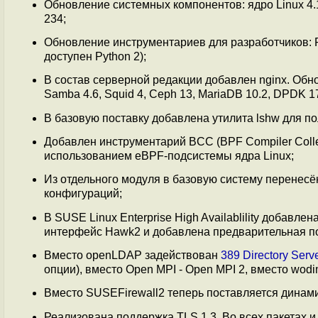
Обновление системных компонентов: ядро Linux 4.12
234;
Обновление инструментариев для разработчиков: Rub
доступен Python 2);
В состав серверной редакции добавлен nginx. Об
Samba 4.6, Squid 4, Ceph 13, MariaDB 10.2, DPDK 17.1
В базовую поставку добавлена утилита lshw для 
Добавлен инструментарий BCC (BPF Compiler Colle
использованием eBPF-подсистемы ядра Linux;
Из отдельного модуля в базовую систему перенесён 
конфигураций;
В SUSE Linux Enterprise High Availablility добав
интерфейс Hawk2 и добавлена предварительная по
Вместо openLDAP задействован
389 Directory Serv
опции), вместо Open MPI - Open MPI 2, вместо wodim 
Вместо SUSEFirewall2 теперь поставляется динам
Реализована поддержка TLS 1.3. Во всех пакетах 