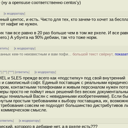
 (ну а opensuse соответственно centos'у)
]
[
к модератору
]
ый центос, и есть. Чисто для тех, кто зачем-то хочет за бесп
тот нафиг не нужен.
х там все равно в 20 раз больше чем в том же рхеле. И все рав
его.) А убунта на 90% дебиан, так что тоже норм.
ветить
]
[
к модератору
]
санных кем-то неизвестным и вам пофи...
большой текст свёрнут,
показа
^
] [
^^
] [
^^^
] [
ответить
]
[
к модератору
]
EL и SLES прежде всего как «подстилку» под свой внутренний
л и самописный софт. Единый поставщик с реальными юридичес
ером, контактными телефонами и живым персоналом нужен пото
онеры просто не поймут иных решений без веских документальн
лицы гениальный Васян с невиданными изобретениями). Если бы
нутым простым требованиям к выбору поставщика, их, возможн
е требования совсем не подходят большинство дистрибутивов ли
и коммерческом смысле.
[
ответить
]
[
к модератору
]
еский, которого в дебиане нет, а в рхеле есть???