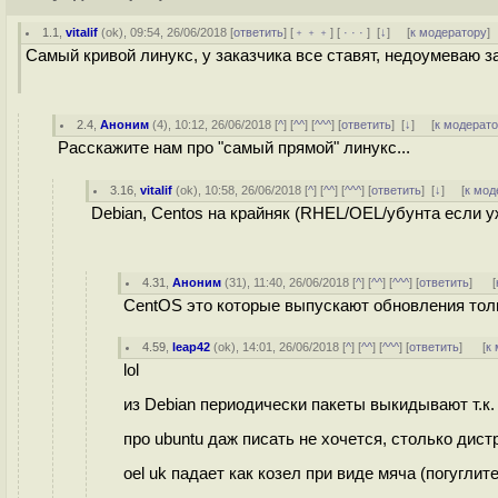
1.1
,
vitalif
(
ok
), 09:54, 26/06/2018 [
ответить
] [
﹢﹢﹢
] [
· · ·
]
[
↓
] [
к модератору
]
Самый кривой линукс, у заказчика все ставят, недоумеваю з
2.4
,
Аноним
(
4
), 10:12, 26/06/2018 [
^
] [
^^
] [
^^^
] [
ответить
]
[
↓
] [
к модерат
Расскажите нам про "самый прямой" линукс...
3.16
,
vitalif
(
ok
), 10:58, 26/06/2018 [
^
] [
^^
] [
^^^
] [
ответить
]
[
↓
] [
к мод
Debian, Centos на крайняк (RHEL/OEL/убунта если у
4.31
,
Аноним
(
31
), 11:40, 26/06/2018 [
^
] [
^^
] [
^^^
] [
ответить
]
[
CentOS это которые выпускают обновления толь
4.59
,
leap42
(
ok
), 14:01, 26/06/2018 [
^
] [
^^
] [
^^^
] [
ответить
]
[
к
lol
из Debian периодически пакеты выкидывают т.к.
про ubuntu даж писать не хочется, столько дис
oel uk падает как козел при виде мяча (погуглит