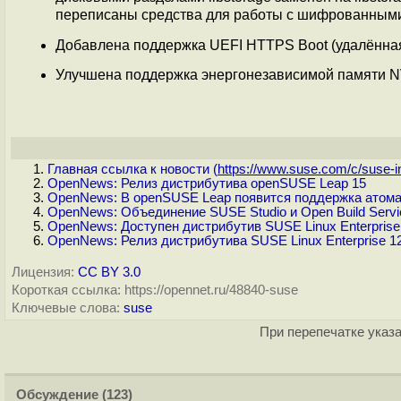
переписаны средства для работы с шифрованными 
Добавлена поддержка UEFI HTTPS Boot (удалённая
Улучшена поддержка энергонезависимой памяти 
Главная ссылка к новости (
https://www.suse.com/c/suse-in
OpenNews: Релиз дистрибутива openSUSE Leap 15
OpenNews: В openSUSE Leap появится поддержка атома
OpenNews: Объединение SUSE Studio и Open Build Servi
OpenNews: Доступен дистрибутив SUSE Linux Enterprise
OpenNews: Релиз дистрибутива SUSE Linux Enterprise 1
Лицензия:
CC BY 3.0
Короткая ссылка: https://opennet.ru/48840-suse
Ключевые слова:
suse
При перепечатке указа
Обсуждение
(123)