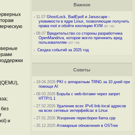
Важное
серверных
-
11.07
GhostLock, BadEpoll и Januscape -
аторам
уязвимости в ядре Linux, позволяющие получить
права root и обойти изоляцию KVM
мерческую
(82 +34)
-
08.07
Вредительство со стороны разработчика
OpenMandriva, которое могло причинить вред
пользователям
(107 +34)
ерверные
-
Сводка событий за 2025 год
ерами
 поддержки
Советы
-
19.04.2026
PKI с аппаратным TRNG за 10 дней при
 (QEMU),
помощи AI
-
09.03.2026
Борьба с web-ботами через запрет
аза;
HTTP/1.1
-
27.02.2026
Удаление всех IPv6 link-local адресов
 без
на всех сетевых интерфейсах в Linux
т
-
27.01.2026
Ускорение пересборки llama.cpp
ol) и
-
25.12.2025
Атомарные обновления в OSTree