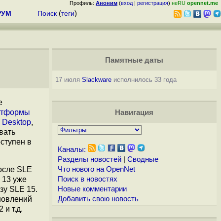
Профиль:
Аноним
(
вход
|
регистрация
)
неRU
opennet.me
РУМ
Поиск
(
теги
)
Памятные даты
17 июля
Slackware
исполнилось 33 года
е
атформы
Навигация
e Desktop
,
вать
ступен в
Каналы:
Разделы новостей
|
Сводные
после SLE
Что нового на OpenNet
 13 уже
Поиск в новостях
зу SLE 15.
Новые комментарии
новлений
Добавить свою новость
и т.д.