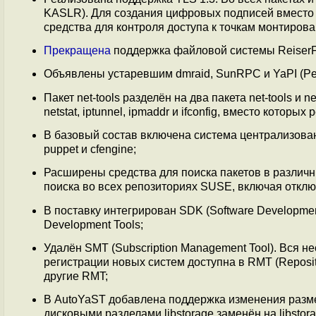
KASLR). Для создания цифровых подписей вместо
средства для контроля доступа к точкам монтировани
Прекращена
поддержка файловой системы Reiser
Объявлены устаревшим dmraid, SunRPC и YaPI (Per
Пакет net-tools разделён на два пакета net-tools и 
netstat, iptunnel, ipmaddr и ifconfig, вместо которы
В базовый состав включена система централизов
puppet и cfengine;
Расширены средства для поиска пакетов в различн
поиска во всех репозиториях SUSE, включая отклю
В поставку интегрирован SDK (Software Developme
Development Tools;
Удалён SMT (Subscription Management Tool). Вся 
регистрации новых систем доступна в RMT (Reposito
другие RMT;
В AutoYaST добавлена поддержка изменения размер
дисковыми разделами libstorage заменён на libstorag