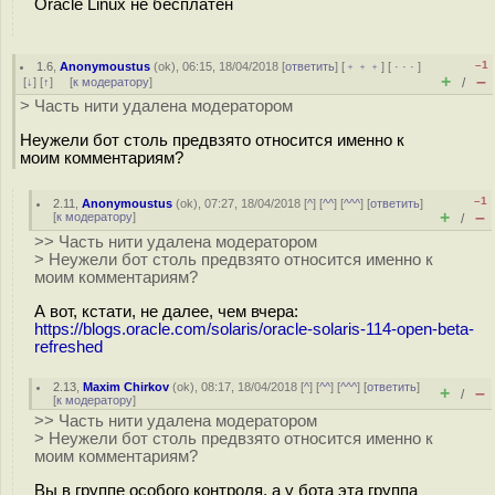
Oracle Linux не бесплатен
–1
1.6
,
Anonymoustus
(
ok
), 06:15, 18/04/2018 [
ответить
] [
﹢﹢﹢
] [
· · ·
]
+
–
[
↓
] [
↑
] [
к модератору
]
/
> Часть нити удалена модератором
Неужели бот столь предвзято относится именно к
моим комментариям?
–1
2.11
,
Anonymoustus
(
ok
), 07:27, 18/04/2018 [
^
] [
^^
] [
^^^
] [
ответить
]
+
–
[
к модератору
]
/
>> Часть нити удалена модератором
> Неужели бот столь предвзято относится именно к
моим комментариям?
А вот, кстати, не далее, чем вчера:
https://blogs.oracle.com/solaris/oracle-solaris-114-open-beta-
refreshed
2.13
,
Maxim Chirkov
(
ok
), 08:17, 18/04/2018 [
^
] [
^^
] [
^^^
] [
ответить
]
+
–
/
[
к модератору
]
>> Часть нити удалена модератором
> Неужели бот столь предвзято относится именно к
моим комментариям?
Вы в группе особого контроля, а у бота эта группа