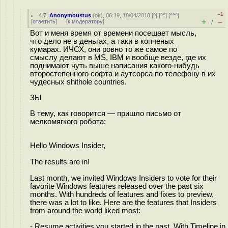
–1
4.7
,
Anonymoustus
(
ok
), 06:19, 18/04/2018 [
^
] [
^^
] [
^^^
]
+
–
[
ответить
]
[
к модератору
]
/
Вот и меня время от времени посещает мысль,
что дело не в деньгах, а таки в копченых
кумарах. ИЧСХ, они ровно то же самое по
смыслу делают в MS, IBM и вообще везде, где их
поднимают чуть выше написания какого-нибудь
второстепенного софта и аутсорса по телефону в их
чудесных shithole countries.
ЗЫ
В тему, как говорится — пришло письмо от
мелкомягкого робота:
Hello Windows Insider,
The results are in!
Last month, we invited Windows Insiders to vote for their
favorite Windows features released over the past six
months. With hundreds of features and fixes to preview,
there was a lot to like. Here are the features that Insiders
from around the world liked most:
- Resume activities you started in the past. With Timeline in