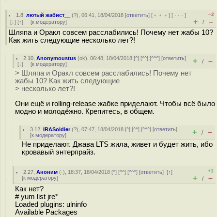
–2
1.8
,
лютый жабист__
(
?
), 06:41, 18/04/2018 [
ответить
] [
﹢﹢﹢
] [
· · ·
]
+
–
[
↓
] [
↑
] [
к модератору
]
/
Шляпа и Оракл совсем расслабились! Почему нет жабы 10?
Как жить следующие несколько лет?!
2.10
,
Anonymoustus
(
ok
), 06:48, 18/04/2018 [
^
] [
^^
] [
^^^
] [
ответить
]
+
–
/
[
↓
] [
к модератору
]
> Шляпа и Оракл совсем расслабились! Почему нет
жабы 10? Как жить следующие
> несколько лет?!
Они ещё и rolling-release жабке приделают. Чтобы всё было
модно и молодёжно. Крепитесь, в общем.
3.12
,
IRASoldier
(
?
), 07:47, 18/04/2018 [
^
] [
^^
] [
^^^
] [
ответить
]
+
–
/
[
к модератору
]
Не приделают. Джава LTS жила, живет и будет жить, ибо
кровавый энтерпрайз.
+1
2.27
,
Аноним
(
-
), 18:37, 18/04/2018 [
^
] [
^^
] [
^^^
] [
ответить
]
[
↑
]
+
–
[
к модератору
]
/
Как нет?
# yum list jre*
Loaded plugins: ulninfo
Available Packages