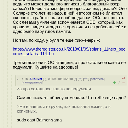
ведь что может дельного написать благодарный юзер
сабжа?) Повис в атмосфере вопрос: зачем, доколе?! Оно
Солярке сто лет не надо, в ней и второгном не блистал
скоростью работы, да и вообще данная ОСь не про это.
Со слезами умиления вспоминается CDE, который, как
правило, нигде никогда не тормозил и не требовал себе в
одно рыло пару гигов памяти.
Но там, по ходу, у руля те ещё «инженеры»:
https://www.theregister.co.uk/2018/01/09/solaris_11next_bec
omes_solaris_114_bu
Третьегном они в ОС втащили, а про остальное как-то не
подумали. Кушайте на здоровье!
–1
4.18
,
Аноним
(
-
), 09:59, 18/04/2018 [
^
] [
^^
] [
^^^
] [
ответить
]
+
–
[
к модератору
]
/
>а про остальное как-то не подумали
Сам же сказал - обоину поменяли. Что тебе еще надо?
>Не в наших это руках, как показала жизнь, а в
копченых.
sudo cast Balmer-sama