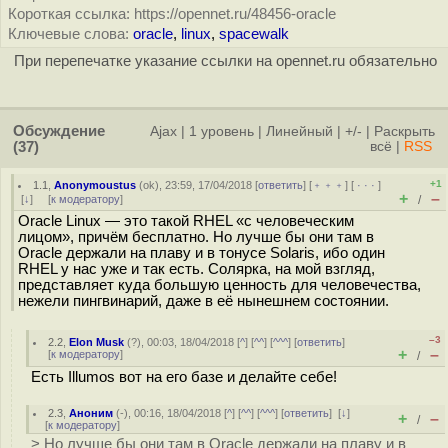
Короткая ссылка: https://opennet.ru/48456-oracle
Ключевые слова:
oracle
,
linux
,
spacewalk
При перепечатке указание ссылки на opennet.ru обязательно
Обсуждение
Ajax
|
1 уровень
|
Линейный
|
+/-
|
Раскрыть
(37)
всё
|
RSS
+1
1.1
,
Anonymoustus
(
ok
), 23:59, 17/04/2018 [
ответить
] [
﹢﹢﹢
] [
· · ·
]
+
–
[
↓
] [
к модератору
]
/
Oracle Linux — это такой RHEL «с человеческим
лицом», причём бесплатно. Но лучше бы они там в
Oracle держали на плаву и в тонусе Solaris, ибо один
RHEL у нас уже и так есть. Солярка, на мой взгляд,
представляет куда большую ценность для человечества,
нежели пингвинарий, даже в её нынешнем состоянии.
–3
2.2
,
Elon Musk
(
?
), 00:03, 18/04/2018 [
^
] [
^^
] [
^^^
] [
ответить
]
+
–
[
к модератору
]
/
Есть Illumos вот на его базе и делайте себе!
2.3
,
Аноним
(
-
), 00:16, 18/04/2018 [
^
] [
^^
] [
^^^
] [
ответить
]
[
↓
]
+
–
/
[
к модератору
]
> Но лучше бы они там в Oracle держали на плаву и в