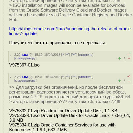
> автор статьи проверял??? нету там 7.5, только 7.4!!!
> ISO installation images will soon be available for download
from the Oracle Software Delivery Cloud and Docker images
will soon be available via Oracle Container Registry and Docker
Hub.
https://blogs.oracle.com/linux/announcing-the-release-of-oracle-
linux-7-update
Приучитесь читать оригиналы, а не пересказы.
–1
2.22
,
ыы
(
?
), 15:30, 18/04/2018 [
^
] [
^^
] [
^^^
] [
ответить
]
+
–
[
к модератору
]
/
V975367-01.iso
–1
2.23
,
ыы
(
?
), 15:31, 18/04/2018 [
^
] [
^^
] [
^^^
] [
ответить
]
+
–
[
к модератору
]
/
>> Для загрузки без ограничений, но после бесплатной
регистрации, распространяется установочный iso-образ,
размером 4.7 Гб, подготовленный для архитектуры x86_64
> автор статьи проверял??? нету там 7.5, только 7.4!!!
V975332-01.zip Readme for Driver Update Disk, 1.1 KB
V975333-01.iso Driver Update Disk for Oracle Linux 7 x86_64,
3.8 MB
V975334-01.zip Oracle Container Services for use with
Kubernetes 1.1.9.1, 633.2 MB