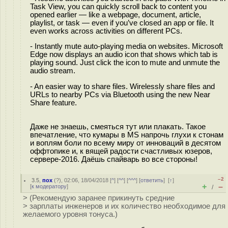
Task View, you can quickly scroll back to content you
opened earlier — like a webpage, document, article,
playlist, or task — even if you’ve closed an app or file. It
even works across activities on different PCs.
- Instantly mute auto-playing media on websites. Microsoft
Edge now displays an audio icon that shows which tab is
playing sound. Just click the icon to mute and unmute the
audio stream.
- An easier way to share files. Wirelessly share files and
URLs to nearby PCs via Bluetooth using the new Near
Share feature.
Даже не знаешь, смеяться тут или плакать. Такое
впечатление, что кумары в MS напрочь глухи к стонам
и воплям боли по всему миру от инноваций в десятом
оффтопике и, к вящей радости счастливых юзеров,
сервере-2016. Даёшь спайварь во все стороны!
–2
3.5
,
пох
(
?
), 02:06, 18/04/2018 [
^
] [
^^
] [
^^^
] [
ответить
]
[
↑
]
+
–
[
к модератору
]
/
> (Рекомендую заранее прикинуть средние
> зарплаты инженеров и их количество необходимое для
желаемого уровня тонуса.)