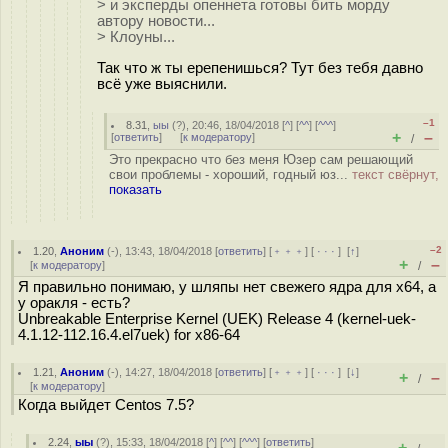
> и эксперды опеннета готовы бить морду
автору новости...
> Клоуны...
Так что ж ты ерепенишься? Тут без тебя давно
всё уже выяснили.
–1
8.31
,
ыы
(
?
), 20:46, 18/04/2018 [
^
] [
^^
] [
^^^
]
+
–
[
ответить
]
[
к модератору
]
/
Это прекрасно что без меня Юзер сам решающий
свои проблемы - хороший, годный юз...
текст свёрнут,
показать
–2
1.20
,
Аноним
(
-
), 13:43, 18/04/2018 [
ответить
] [
﹢﹢﹢
] [
· · ·
]
[
↑
]
+
–
[
к модератору
]
/
Я правильно понимаю, у шляпы нет свежего ядра для х64, а
у оракля - есть?
Unbreakable Enterprise Kernel (UEK) Release 4 (kernel-uek-
4.1.12-112.16.4.el7uek) for x86-64
1.21
,
Аноним
(
-
), 14:27, 18/04/2018 [
ответить
] [
﹢﹢﹢
] [
· · ·
]
[
↓
]
+
–
/
[
к модератору
]
Когда выйдет Centos 7.5?
2.24
,
ыы
(
?
), 15:33, 18/04/2018 [
^
] [
^^
] [
^^^
] [
ответить
]
+
–