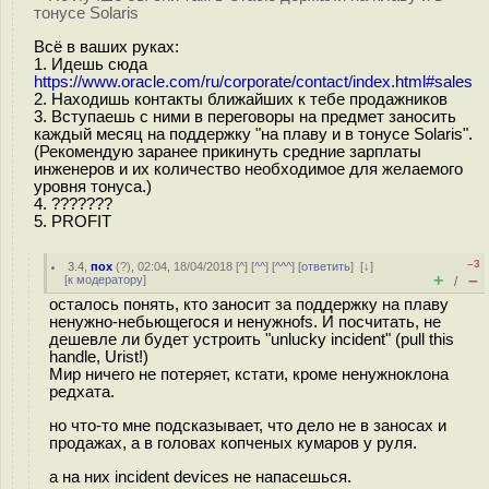
тонусе Solaris
Всё в ваших руках:
1. Идешь сюда
https://www.oracle.com/ru/corporate/contact/index.html#sales
2. Находишь контакты ближайших к тебе продажников
3. Вступаешь с ними в переговоры на предмет заносить
каждый месяц на поддержку "на плаву и в тонусе Solaris".
(Рекомендую заранее прикинуть средние зарплаты
инженеров и их количество необходимое для желаемого
уровня тонуса.)
4. ???????
5. PROFIT
–3
3.4
,
пох
(
?
), 02:04, 18/04/2018 [
^
] [
^^
] [
^^^
] [
ответить
]
[
↓
]
+
–
[
к модератору
]
/
осталось понять, кто заносит за поддержку на плаву
ненужно-небьющегося и ненужноfs. И посчитать, не
дешевле ли будет устроить "unlucky incident" (pull this
handle, Urist!)
Мир ничего не потеряет, кстати, кроме ненужноклона
редхата.
но что-то мне подсказывает, что дело не в заносах и
продажах, а в головах копченых кумаров у руля.
а на них incident devices не напасешься.