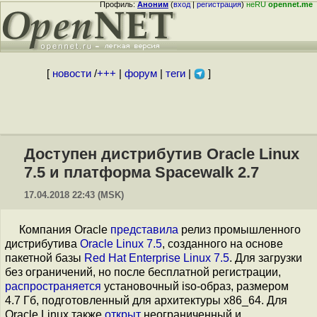
Профиль:
Аноним
(
вход
|
регистрация
)
неRU
opennet.me
[
новости
/
+++
|
форум
|
теги
|
]
Доступен дистрибутив Oracle Linux
7.5 и платформа Spacewalk 2.7
17.04.2018 22:43 (MSK)
Компания Oracle
представила
релиз промышленного
дистрибутива
Oracle Linux 7.5
, созданного на основе
пакетной базы
Red Hat Enterprise Linux 7.5
. Для загрузки
без ограничений, но после бесплатной регистрации,
распространяется
установочный iso-образ, размером
4.7 Гб, подготовленный для архитектуры x86_64. Для
Oracle Linux также
открыт
неограниченный и