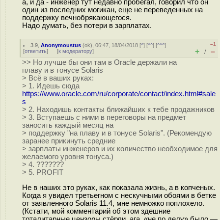
а, и да - инженер тут недавно пробегал, говорил что он
один из последних могикан, еще не переведенных на
поддержку вечнобрякающегося.
Надо думать, без потери в зарплатах.
–1
3.9
,
Anonymoustus
(
ok
), 06:47, 18/04/2018 [
^
] [
^^
] [
^^^
]
+
–
[
ответить
]
[
к модератору
]
/
>> Но лучше бы они там в Oracle держали на
плаву и в тонусе Solaris
> Всё в ваших руках:
> 1. Идешь сюда
https://www.oracle.com/ru/corporate/contact/index.html#sale
s
> 2. Находишь контакты ближайших к тебе продажников
> 3. Вступаешь с ними в переговоры на предмет
заносить каждый месяц на
> поддержку "на плаву и в тонусе Solaris". (Рекомендую
заранее прикинуть средние
> зарплаты инженеров и их количество необходимое для
желаемого уровня тонуса.)
> 4. ???????
> 5. PROFIT
Не в наших это руках, как показала жизнь, а в копченых.
Когда я увидел третьегном с нескучными обоями в бетке
от заявленного Solaris 11.4, мне немножко поплохело.
(Кстати, мой комментарий об этом здешние
тоталитарные цензоры стёрли, ага, «не по делу» было —