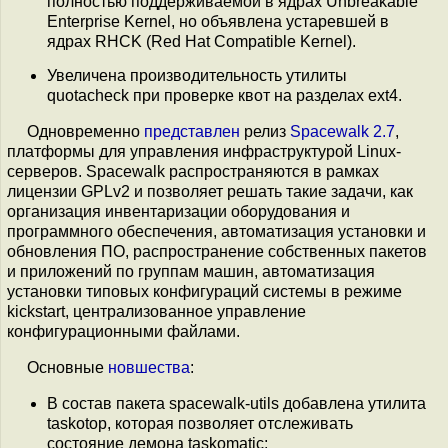
полностью поддерживаемой в ядрах Unbreakable
Enterprise Kernel, но объявлена устаревшей в
ядрах RHCK (Red Hat Compatible Kernel).
Увеличена производительность утилиты
quotacheck при проверке квот на разделах ext4.
Одновременно
представлен
релиз
Spacewalk 2.7
,
платформы для управления инфраструктурой Linux-
серверов. Spacewalk распространяются в рамках
лицензии GPLv2 и позволяет решать такие задачи, как
организация инвентаризации оборудования и
программного обеспечения, автоматизация установки и
обновления ПО, распространение собственных пакетов
и приложений по группам машин, автоматизация
установки типовых конфигураций системы в режиме
kickstart, централизованное управление
конфигурационными файлами.
Основные
новшества
:
В состав пакета spacewalk-utils добавлена утилита
taskotop, которая позволяет отслеживать
состояние демона taskomatic;