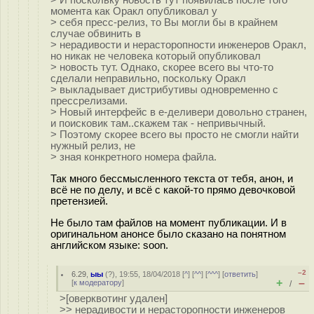
> И поскольку новость тут появилась после того
момента как Оракл опубликовал у
> себя пресс-релиз, то Вы могли бы в крайнем
случае обвинить в
> нерадивости и нерасторопности инженеров Оракл,
но никак не человека который опубликовал
> новость тут. Однако, скорее всего вы что-то
сделали неправильно, поскольку Оракл
> выкладывает дистрибутивы одновременно с
прессрелизами.
> Новый интерфейс в е-деливери довольно странен,
и поисковик там..скажем так - непривычный.
> Поэтому скорее всего вы просто не смогли найти
нужный релиз, не
> зная конкретного номера файла.
Так много бессмысленного текста от тебя, анон, и
всё не по делу, и всё с какой-то прямо девочковой
претензией.
Не было там файлов на момент публикации. И в
оригинальном анонсе было сказано на понятном
английском языке: soon.
–2
6.29
,
ыы
(
?
), 19:55, 18/04/2018 [
^
] [
^^
] [
^^^
] [
ответить
]
+
–
[
к модератору
]
/
>[оверквотинг удален]
>> нерадивости и нерасторопности инженеров