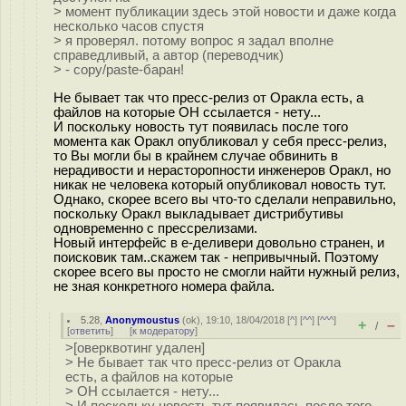
> момент публикации здесь этой новости и даже когда
несколько часов спустя
> я проверял. потому вопрос я задал вполне
справедливый, а автор (переводчик)
> - copy/paste-баран!
Не бывает так что пресс-релиз от Оракла есть, а
файлов на которые ОН ссылается - нету...
И поскольку новость тут появилась после того
момента как Оракл опубликовал у себя пресс-релиз,
то Вы могли бы в крайнем случае обвинить в
нерадивости и нерасторопности инженеров Оракл, но
никак не человека который опубликовал новость тут.
Однако, скорее всего вы что-то сделали неправильно,
поскольку Оракл выкладывает дистрибутивы
одновременно с прессрелизами.
Новый интерфейс в е-деливери довольно странен, и
поисковик там..скажем так - непривычный. Поэтому
скорее всего вы просто не смогли найти нужный релиз,
не зная конкретного номера файла.
5.28
,
Anonymoustus
(
ok
), 19:10, 18/04/2018 [
^
] [
^^
] [
^^^
]
+
–
/
[
ответить
]
[
к модератору
]
>[оверквотинг удален]
> Не бывает так что пресс-релиз от Оракла
есть, а файлов на которые
> ОН ссылается - нету...