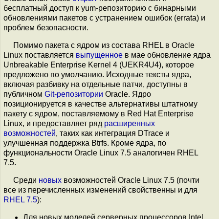
бесплатный доступ к yum-репозиторию с бинарными
обновлениями пакетов с устранением ошибок (errata) и
проблем безопасности.
Помимо пакета с ядром из состава RHEL в Oracle
Linux поставляется
выпущенное
в мае обновление ядра
Unbreakable Enterprise Kernel 4 (UEKR4U4), которое
предложено по умолчанию. Исходные тексты ядра,
включая разбивку на отдельные патчи, доступны в
публичном
Git-репозитории
Oracle. Ядро
позиционируется в качестве альтернативы штатному
пакету с ядром, поставляемому в Red Hat Enterprise
Linux, и предоставляет ряд
расширенных
возможностей
, таких как интеграция DTrace и
улучшенная поддержка Btrfs. Кроме ядра, по
функциональности Oracle Linux 7.5 аналогичен RHEL
7.5.
Среди
новых
возможностей Oracle Linux 7.5 (почти
все из перечисленных изменений свойственны и для
RHEL 7.5
):
Для новых моделей серверных процессоров Intel