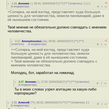
–1
2.16
,
Аноним
(
-
), 09:44, 18/04/2018 [
^
] [
^^
] [
^^^
] [
ответить
]
[
↓
] [
↑
]
+
–
[
к модератору
]
/
>Солярка, на мой взгляд, представляет куда большую
ценность для человечества, нежели пингвинарий, даже в
её нынешнем состоянии.
Твоё мнение не обязательно должно совпадать с мнением
человечества.
–1
3.17
,
Anonymoustus
(
ok
), 09:58, 18/04/2018 [
^
] [
^^
] [
^^^
]
+
–
[
ответить
]
[
к модератору
]
/
>>Солярка, на мой взгляд, представляет куда
большую ценность для человечества, нежели
пингвинарий, даже в её нынешнем состоянии.
> Твоё мнение не обязательно должно совпадать с
мнением человечества.
Молодец, бот, заработал на лимонад.
4.37
,
Аноним
(
-
), 17:53, 22/04/2018 [
^
] [
^^
] [
^^^
] [
ответить
]
+
–
/
[
к модератору
]
Ты в моих словах узрел агитацию за какую-либо
корпорацию?
2.32
,
Алексей
(
??
), 09:19, 19/04/2018 [
^
] [
^^
] [
^^^
] [
ответить
]
[
↑
]
+
–
/
[
к модератору
]