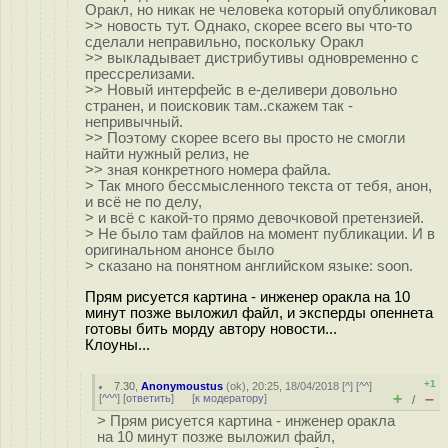
Оракл, но никак не человека который опубликовал
>> новость тут. Однако, скорее всего вы что-то
сделали неправильно, поскольку Оракл
>> выкладывает дистрибутивы одновременно с
прессрелизами.
>> Новый интерфейс в е-деливери довольно
странен, и поисковик там..скажем так -
непривычный.
>> Поэтому скорее всего вы просто не смогли
найти нужный релиз, не
>> зная конкретного номера файла.
> Так много бессмысленного текста от тебя, анон,
и всё не по делу,
> и всё с какой-то прямо девочковой претензией.
> Не было там файлов на момент публикации. И в
оригинальном анонсе было
> сказано на понятном английском языке: soon.
Прям рисуется картина - инженер оракла на 10
минут позже выложил файл, и эксперды опеннета
готовы бить морду автору новости...
Клоуны...
+1
7.30
,
Anonymoustus
(
ok
), 20:25, 18/04/2018 [
^
] [
^^
]
+
–
[
^^^
] [
ответить
]
[
к модератору
]
/
> Прям рисуется картина - инженер оракла
на 10 минут позже выложил файл,