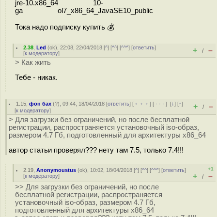
jre-10.x86_64 10-
ga ol7_x86_64_JavaSE10_public
Тока надо подписку купить 💰
2.38
,
Led
(
ok
), 22:08, 22/04/2018 [
^
] [
^^
] [
^^^
] [
ответить
]
+
–
/
[
к модератору
]
> Как жить
Тебе - никак.
1.15
,
фон бах
(
?
), 09:44, 18/04/2018 [
ответить
] [
﹢﹢﹢
] [
· · ·
]
[
↓
] [
↑
]
+
–
/
[
к модератору
]
> Для загрузки без ограничений, но после бесплатной
регистрации, распространяется установочный iso-образ,
размером 4.7 Гб, подготовленный для архитектуры x86_64
автор статьи проверял??? нету там 7.5, только 7.4!!!
+1
2.19
,
Anonymoustus
(
ok
), 10:02, 18/04/2018 [
^
] [
^^
] [
^^^
] [
ответить
]
+
–
[
к модератору
]
/
>> Для загрузки без ограничений, но после
бесплатной регистрации, распространяется
установочный iso-образ, размером 4.7 Гб,
подготовленный для архитектуры x86_64