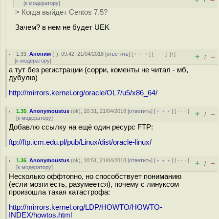
/
[
к модератору
]
> Когда выйдет Centos 7.5?
Зачем? в нем не будет UEK
1.33
,
Аноним
(
-
), 09:42, 21/04/2018 [
ответить
] [
﹢﹢﹢
] [
· · ·
]
[
↑
]
+
–
/
[
к модератору
]
а тут без регистрации (сорри, коменты не читал - мб,
дубулю)
http://mirrors.kernel.org/oracle/OL7/u5/x86_64/
1.35
,
Anonymoustus
(
ok
), 10:31, 21/04/2018 [
ответить
] [
﹢﹢﹢
] [
· · ·
]
+
–
/
[
к модератору
]
Добавлю ссылку на ещё один ресурс FTP:
ftp://ftp.icm.edu.pl/pub/Linux/dist/oracle-linux/
1.36
,
Anonymoustus
(
ok
), 10:51, 21/04/2018 [
ответить
] [
﹢﹢﹢
] [
· · ·
]
+
–
/
[
к модератору
]
Несколько оффтопно, но способствует пониманию
(если мозги есть, разумеется), почему с линуксом
произошла такая катастрофа:
http://mirrors.kernel.org/LDP/HOWTO/HOWTO-
INDEX/howtos.html