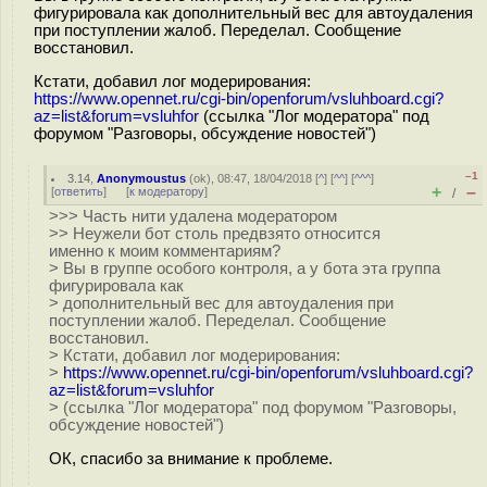
фигурировала как дополнительный вес для автоудаления
при поступлении жалоб. Переделал. Сообщение
восстановил.
Кстати, добавил лог модерирования:
https://www.opennet.ru/cgi-bin/openforum/vsluhboard.cgi?
az=list&forum=vsluhfor
(ссылка "Лог модератора" под
форумом "Разговоры, обсуждение новостей")
–1
3.14
,
Anonymoustus
(
ok
), 08:47, 18/04/2018 [
^
] [
^^
] [
^^^
]
+
–
[
ответить
]
[
к модератору
]
/
>>> Часть нити удалена модератором
>> Неужели бот столь предвзято относится
именно к моим комментариям?
> Вы в группе особого контроля, а у бота эта группа
фигурировала как
> дополнительный вес для автоудаления при
поступлении жалоб. Переделал. Сообщение
восстановил.
> Кстати, добавил лог модерирования:
>
https://www.opennet.ru/cgi-bin/openforum/vsluhboard.cgi?
az=list&forum=vsluhfor
> (ссылка "Лог модератора" под форумом "Разговоры,
обсуждение новостей")
ОК, спасибо за внимание к проблеме.