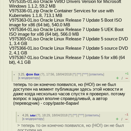
V975335-01.iso Oracle VirtIO Drivers Version for Microsoft
Windows 1.1.2, 59.2 MB
V975336-01.zip Oracle Container Services for use with
Kubernetes 1.1.8, 713.1 MB
V975363-01.iso Oracle Linux Release 7 Update 5 Boot ISO
image for x86 (64 bit), 540.0 MB
V975364-01.iso Oracle Linux Release 7 Update 5 UEK Boot
ISO image for x86 (64 bit), 566.0 MB
V975365-01.iso Oracle Linux Release 7 Update 5 source DVD
1, 3.4 GB
V975366-01.iso Oracle Linux Release 7 Update 5 source DVD
2, 4.1 GB
V975367-01.iso Oracle Linux Release 7 Update 5 for x86 (64
bit), 4.1 GB
+1
3.25
,
фон бах
(
?
), 17:56, 18/04/2018 [
^
] [
^^
] [
^^^
] [
ответить
]
+
–
[
к модератору
]
/
теперь то он конечно появился, но (НО!) он не был
доступен на момент публикации здесь этой новости и
даже когда несколько часов спустя я проверял. потому
вопрос я задал вполне справедливый, а автор
(переводчик) - copy/paste-баран!
–1
4.26
,
ыы
(
?
), 18:29, 18/04/2018 [
^
] [
^^
] [
^^^
] [
ответить
]
+
–
[
к модератору
]
/
> теперь то он конечно появился, но (НО!) он не был
доступен на