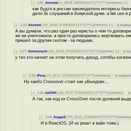
4.91
,
Аноним
(
-
), 09:45, 28/03/2018 [
^
] [
^^
] [
^^^
] [
ответить
]
[
↑
] 
как будто в россии законодатели интересы бизн
дело 3х слушаний в боярской думе. а fair use в 
2.15
,
Аноним
(
10
), 19:54, 27/03/2018 [
^
] [
^^
] [
^^^
] [
ответить
]
[
↑
] [
к модер
А вы думали, что раз один раз юристы о чем то догово
же не уничтожили, а просто договорились жертвовать ему 
пришел за другим скотом - за людьми.
2.17
,
demimurych
(
ok
), 20:03, 27/03/2018 [
^
] [
^^
] [
^^^
] [
ответить
]
[
↓
] [
к м
у тех кто начнет на этом получать доход, хотябы косве
3.19
,
iPony
(
?
), 20:17, 27/03/2018 [
^
] [
^^
] [
^^^
] [
ответить
]
[
к модера
Ну какбэ Crossover стоит как уВындовс...
4.45
,
kai3341
(
ok
), 21:57, 27/03/2018 [
^
] [
^^
] [
^^^
] [
ответить
]
[
к
А так, как код из CrossOver после должной выде
5.64
,
Андрей
(
??
), 23:51, 27/03/2018 [
^
] [
^^
] [
^^^
] [
ответит
И в ReactOS. (И из реакт в вайн тоже.)