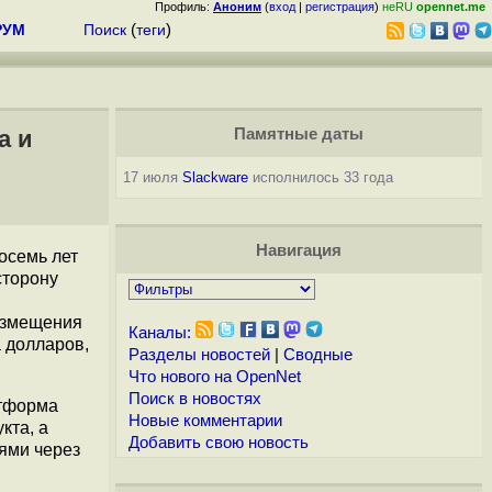
Профиль:
Аноним
(
вход
|
регистрация
)
неRU
opennet.me
РУМ
Поиск
(
теги
)
a и
Памятные даты
17 июля
Slackware
исполнилось 33 года
Навигация
осемь лет
сторону
возмещения
Каналы:
 долларов,
Разделы новостей
|
Сводные
Что нового на OpenNet
Поиск в новостях
атформа
Новые комментарии
кта, а
Добавить свою новость
ями через