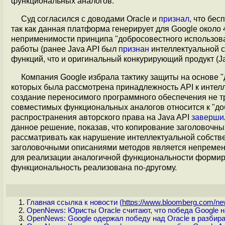
функциональных аналогов.
Суд согласился с доводами Oracle и
признал
, что бес
так как данная платформа генерирует для Google около 
неприменимости принципа "добросовестного использов
работы (ранее Java API был
признан
интеллектуальной с
функций, что и оригинальный конкурирующий продукт (J
Компания Google избрала тактику защиты на основе "
которых была рассмотрена принадлежность API к интелле
создание переносимого программного обеспечения не тр
совместимых функциональных аналогов относится к "до
распространения авторского права на Java API
заверши
данное решение, показав, что копирование заголовочн
рассматривать как нарушение интеллектуальной собстве
заголовочными описаниями методов является непременн
для реализации аналогичной функциональности формир
функциональность реализована по-другому.
Главная ссылка к новости (
https://www.bloomberg.com/new
OpenNews: Юристы Oracle считают, что победа Google 
OpenNews: Google одержал победу над Oracle в разбира