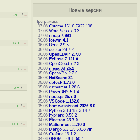
Новые версии
+
–
/
+9
Программы:
07.08
Chrome 151.0.7922.108
07.08
WordPress 7.0.3
07.08
nmap 7.991
06.08
icewm 4.1
+
–
/
+2
06.08
Deno 2.9.5
06.08
docker 29.7.2
06.08
OpenLDAP 2.7.0
06.08
Eclipse 7.121.0
06.08
OpenCloud 7.2.3
06.08
mesa 3d 26.2
+
–
/
05.08
OpenVPN 2.7.6
05.08
NetBeans 31
05.08
ublock 1.73.0
05.08
gstreamer 1.28.6
+
–
/
+3
05.08
PowerDNS 5.1.4
05.08
node.js 26.7.0
05.08
VSCode 1.132.0
+
–
05.08
home-assistant 2026.8.0
/
05.08
Python 3.13.15, 3.14.7
05.08
hyprland 0.56.2
04.08
Electron 43.3.0
+
–
/
04.08
Mattermost 11.10.0
+1
04.08
Django 5.2.17, 6.0.8
vln
04.08
Grafana 13.1.2
04.08
GNOME 49.9, 50.4