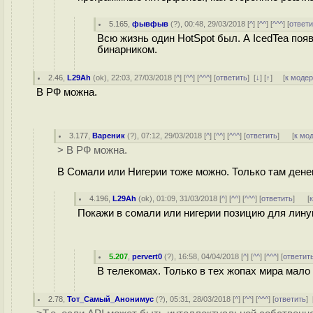
5.165
,
фывфыв
(
?
), 00:48, 29/03/2018 [
^
] [
^^
] [
^^^
] [
ответи
Всю жизнь один HotSpot был. А IcedTea поя
бинарником.
2.46
,
L29Ah
(
ok
), 22:03, 27/03/2018 [
^
] [
^^
] [
^^^
] [
ответить
]
[
↓
] [
↑
] [
к моде
В РФ можна.
3.177
,
Вареник
(
?
), 07:12, 29/03/2018 [
^
] [
^^
] [
^^^
] [
ответить
]
[
к мо
> В РФ можна.
В Сомали или Нигерии тоже можно. Только там денег 
4.196
,
L29Ah
(
ok
), 01:09, 31/03/2018 [
^
] [
^^
] [
^^^
] [
ответить
]
[
Покажи в сомали или нигерии позицию для лину
5.207
,
pervert0
(
?
), 16:58, 04/04/2018 [
^
] [
^^
] [
^^^
] [
ответит
В телекомах. Только в тех жопах мира мало 
2.78
,
Тот_Самый_Анонимус
(
?
), 05:31, 28/03/2018 [
^
] [
^^
] [
^^^
] [
ответить
]