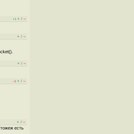
+
–
/
+1
+
–
/
cket().
+
–
/
+
–
/
–1
+
–
/
 тожеж есть