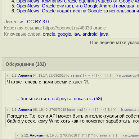
OpenNews: Компания Oracle оценила ущерб от Google An
OpenNews: Oracle считает, что Google Android помешал
OpenNews: Oracle подаёт иск на Google за использовани
Лицензия:
CC BY 3.0
Короткая ссылка: https://opennet.ru/48338-oracle
Ключевые слова:
oracle
,
google
,
law
,
android
,
java
При перепечатке указа
Обсуждение
(182)
1.2
,
Аноним
(
-
), 19:17, 27/03/2018 [
ответить
] [
﹢﹢﹢
] [
· · ·
]
[
↓
] [
к модератору
Что же теперь с нами всеми станет ?!.
....большая нить свёрнута, показать (58)
1.6
,
Аноним
(
6
), 19:40, 27/03/2018 [
ответить
] [
﹢﹢﹢
] [
· · ·
]
[
↓
] [
↑
] [
к модерат
Погодите. Т.е. если API может быть интеллектуальной собств
бабло у всех, кому Wine хоть как-то помогает заработать, п
2.12
,
Аноним
(
-
), 19:53, 27/03/2018 [
^
] [
^^
] [
^^^
] [
ответить
]
[
↓
] [
к модерат