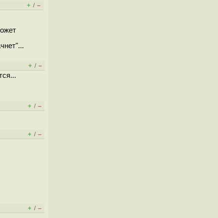
+
–
/
может
нет"...
+
–
/
ся...
+
–
/
+
–
/
+
–
/