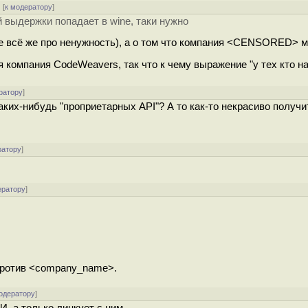
[
к модератору
]
й выдержки попадает в wine, таки нужно
ие всё же про ненужность), а о том что компания <CENSORED> 
компания CodeWeavers, так что к чему выражение "у тех кто нач
ратору
]
их-нибудь "проприетарных API"? А то как-то некрасиво получит
ратору
]
ератору
]
против <company_name>.
одератору
]