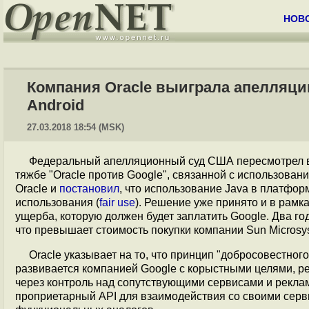
НОВ
Компания Oracle выиграла апелляцию
Android
27.03.2018 18:54 (MSK)
Федеральный апелляционный суд США пересмотрел в
тяжбе "Oracle против Google", связанной с использовани
Oracle и
постановил
, что использование Java в платфор
использования (
fair use
). Решение уже принято и в рам
ущерба, которую должен будет заплатить Google. Два го
что превышает стоимость покупки компании Sun Microsys
Oracle указывает на то, что принцип "добросовестног
развивается компанией Google с корыстными целями, р
через контроль над сопутствующими сервисами и реклам
проприетарный API для взаимодействия со своими серв