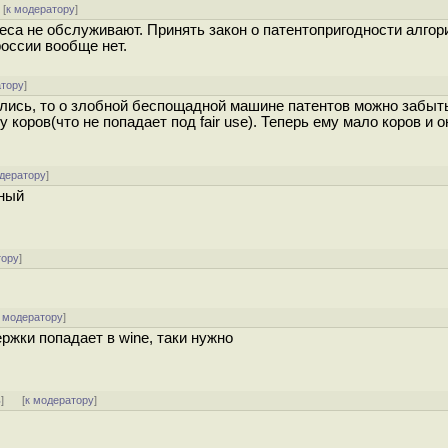
[
к модератору
]
еса не обслуживают. Принять закон о патентопригодности алгор
россии вообще нет.
атору
]
рились, то о злобной беспощадной машине патентов можно забыт
коров(что не попадает под fair use). Теперь ему мало коров и о
одератору
]
нный
тору
]
 модератору
]
ржки попадает в wine, таки нужно
ь
]
[
к модератору
]