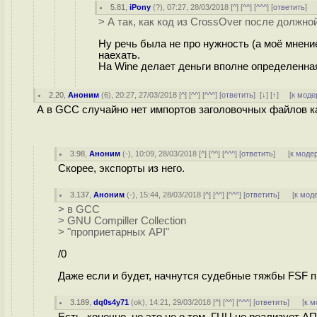
5.81
,
iPony
(
?
), 07:27, 28/03/2018 [
^
] [
^^
] [
^^^
] [
ответить
]
> А так, как код из CrossOver после должно
Ну речь была не про нужность (а моё мнен
наехать.
На Wine делает деньги вполне определенная 
2.20
,
Аноним
(
6
), 20:27, 27/03/2018 [
^
] [
^^
] [
^^^
] [
ответить
]
[
↓
] [
↑
] [
к моде
А в GCC случайно нет импортов заголовочных файлов как
3.98
,
Аноним
(
-
), 10:09, 28/03/2018 [
^
] [
^^
] [
^^^
] [
ответить
]
[
к моде
Скорее, экспорты из него.
3.137
,
Аноним
(
-
), 15:44, 28/03/2018 [
^
] [
^^
] [
^^^
] [
ответить
]
[
к мод
> в GCC
> GNU Compiller Collection
> "проприетарных API"
/0
Даже если и будет, начнутся судебные тяжбы FSF 
3.189
,
dq0s4y71
(
ok
), 14:21, 29/03/2018 [
^
] [
^^
] [
^^^
] [
ответить
]
[
к м