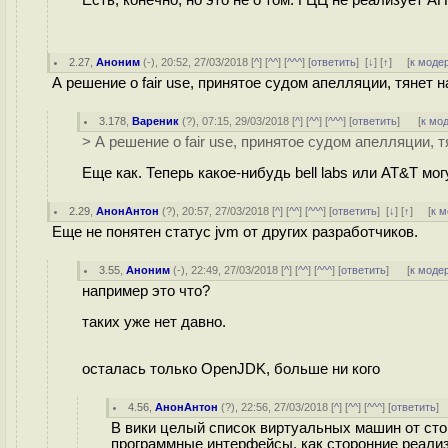
Есть, конечно, но это не о том. ГЦЦ не реализует АП
2.27
,
Аноним
(
-
), 20:52, 27/03/2018 [
^
] [
^^
] [
^^^
] [
ответить
]
[
↓
] [
↑
] [
к моде
А решение о fair use, принятое судом апелляции, тянет 
3.178
,
Вареник
(
?
), 07:15, 29/03/2018 [
^
] [
^^
] [
^^^
] [
ответить
]
[
к мо
> А решение о fair use, принятое судом апелляции, 
Еще как. Теперь какое-нибудь bell labs или AT&T могут
2.29
,
АнонАнтон
(
?
), 20:57, 27/03/2018 [
^
] [
^^
] [
^^^
] [
ответить
]
[
↓
] [
↑
] [
к 
Еще не понятен статус jvm от других разработчиков.
3.55
,
Аноним
(
-
), 22:49, 27/03/2018 [
^
] [
^^
] [
^^^
] [
ответить
]
[
к моде
например это что?
таких уже нет давно.
осталась только OpenJDK, больше ни кого
4.56
,
АнонАнтон
(
?
), 22:56, 27/03/2018 [
^
] [
^^
] [
^^^
] [
ответить
]
В вики целый список виртуальных машин от стор
программные интерфейсы, как сторонние реализ