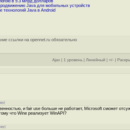
droid в 9.3 млрд долларов
 продвижению Java для мобильных устройств
е технологий Java в Android
ние ссылки на opennet.ru обязательно
Ajax
|
1 уровень
|
Линейный
|
+/-
|
Раскры
]
ору
]
енностью, и fair use больше не работает, Microsoft сможет отсу
отому что Wine реализует WinAPI?
ору
]