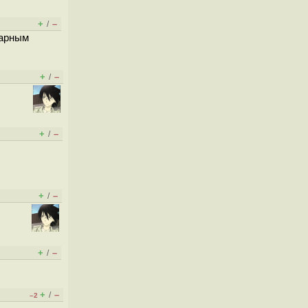
+
–
/
тарным
+
–
/
+
–
/
+
–
/
+
–
/
+
–
/
–2