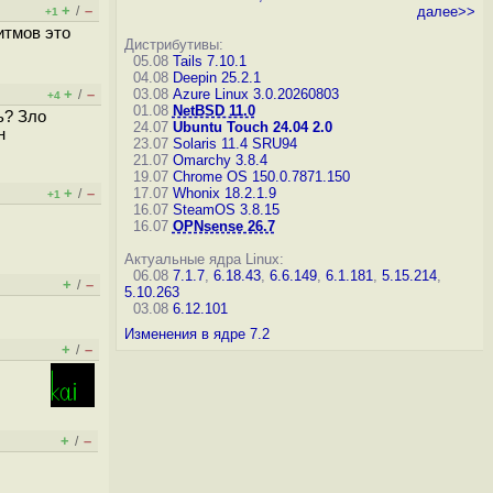
+
–
/
далее>>
+1
итмов это
Дистрибутивы:
05.08
Tails 7.10.1
04.08
Deepin 25.2.1
+
–
03.08
Azure Linux 3.0.20260803
/
+4
01.08
NetBSD 11.0
ь? Зло
24.07
Ubuntu Touch 24.04 2.0
н
23.07
Solaris 11.4 SRU94
21.07
Omarchy 3.8.4
19.07
Chrome OS 150.0.7871.150
+
–
17.07
Whonix 18.2.1.9
/
+1
16.07
SteamOS 3.8.15
16.07
OPNsense 26.7
Актуальные ядра Linux:
06.08
7.1.7
,
6.18.43
,
6.6.149
,
6.1.181
,
5.15.214
,
+
–
/
5.10.263
03.08
6.12.101
Изменения в ядре 7.2
+
–
/
+
–
/