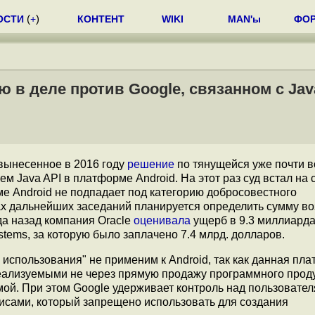
ОСТИ
(
+
)
КОНТЕНТ
WIKI
MAN'ы
ФО
 в деле против Google, связанном с Jav
ынесенное в 2016 году
решение
по тянущейся уже почти в
ем Java API в платформе Android. На этот раз суд встал на 
ме Android не подпадает под категорию добросовестного
ках дальнейших заседаний планируется определить сумму 
да назад компания Oracle
оценивала
ущерб в 9.3 миллиарда
tems, за которую было заплачено 7.4 млрд. долларов.
о использования" не применим к Android, так как данная пл
еализуемыми не через прямую продажу программного проду
ой. При этом Google удерживает контроль над пользовател
исами, который запрещено использовать для создания