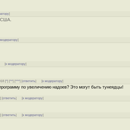
ратору
]
ю США.
 модератору
]
]
[
к модератору
]
018 [
^
] [
^^
] [
^^^
] [
ответить
]
[
к модератору
]
е программу по увеличению надоев? Это могут быть тунеядцы!
^
] [
ответить
]
[
к модератору
]
^
] [
ответить
]
[
к модератору
]