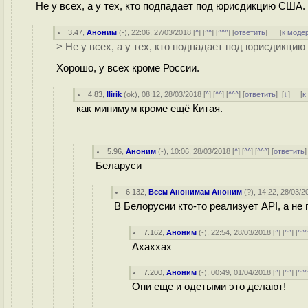
Не у всех, а у тех, кто подпадает под юрисдикцию США.
3.47
,
Аноним
(
-
), 22:06, 27/03/2018 [
^
] [
^^
] [
^^^
] [
ответить
]
[
к моде
> Не у всех, а у тех, кто подпадает под юрисдикци
Хорошо, у всех кроме России.
4.83
,
llirik
(
ok
), 08:12, 28/03/2018 [
^
] [
^^
] [
^^^
] [
ответить
]
[
↓
] [
к
как минимум кроме ещё Китая.
5.96
,
Аноним
(
-
), 10:06, 28/03/2018 [
^
] [
^^
] [
^^^
] [
ответить
Беларуси
6.132
,
Всем Анонимам Аноним
(
?
), 14:22, 28/03/2
В Белорусии кто-то реализует API, а н
7.162
,
Аноним
(
-
), 22:54, 28/03/2018 [
^
] [
^^
] [
^^
Ахаххах
7.200
,
Аноним
(
-
), 00:49, 01/04/2018 [
^
] [
^^
] [
^^
Они еще и одетыми это делают!