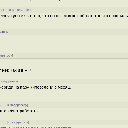
ть
]
[
к модератору
]
вился тупо из-за того, что сорцы можно собрать только проприе
ратору
]
дератору
]
нет, как и в РФ.
к модератору
]
ксоида на пару килозелени в месяц.
ь
]
[
к модератору
]
кто хочет работать.
[
↑
] [
к модератору
]