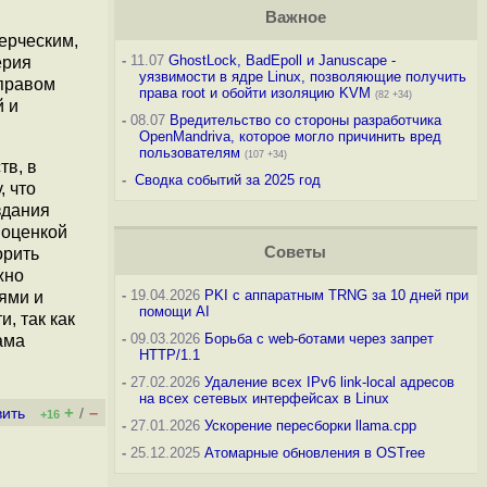
Важное
мерческим,
-
11.07
GhostLock, BadEpoll и Januscape -
ерия
уязвимости в ядре Linux, позволяющие получить
 правом
права root и обойти изоляцию KVM
(82 +34)
й и
-
08.07
Вредительство со стороны разработчика
OpenMandriva, которое могло причинить вред
пользователям
(107 +34)
тв, в
-
Сводка событий за 2025 год
, что
здания
 оценкой
Советы
орить
жно
-
19.04.2026
PKI с аппаратным TRNG за 10 дней при
ями и
помощи AI
, так как
-
09.03.2026
Борьба с web-ботами через запрет
ама
HTTP/1.1
-
27.02.2026
Удаление всех IPv6 link-local адресов
на всех сетевых интерфейсах в Linux
+
–
вить
/
+16
-
27.01.2026
Ускорение пересборки llama.cpp
-
25.12.2025
Атомарные обновления в OSTree