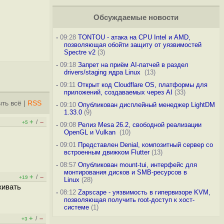
Обсуждаемые новости
-
09:28
TONTOU - атака на CPU Intel и AMD,
позволяющая обойти защиту от уязвимостей
Spectre v2
(3)
-
09:18
Запрет на приём AI-патчей в раздел
drivers/staging ядра Linux
(13)
-
09:11
Открыт код Cloudflare OS, платформы для
приложений, создаваемых через AI
(33)
ть всё
|
RSS
-
09:10
Опубликован дисплейный менеджер LightDM
1.33.0
(9)
+
–
/
+5
-
09:08
Релиз Mesa 26.2, свободной реализации
OpenGL и Vulkan
(10)
-
09:01
Представлен Denial, композитный сервер со
встроенным движком Flutter
(13)
-
08:57
Опубликован mount-tui, интерфейс для
монтирования дисков и SMB-ресурсов в
+
–
/
+19
Linux
(28)
живать
-
08:12
Zapscape - уязвимость в гипервизоре KVM,
позволяющая получить root-доступ к хост-
системе
(1)
+
–
/
+3