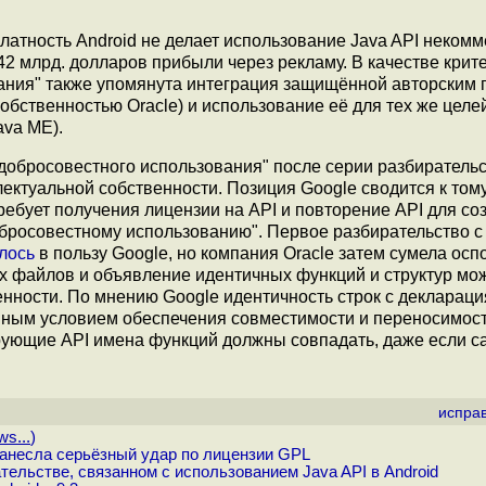
платность Android не делает использование Java API неком
42 млрд. долларов прибыли через рекламу. В качестве крит
ания" также упомянута интеграция защищённой авторским
обственностью Oracle) и использование её для тех же целе
ava ME).
добросовестного использования" после серии разбирательс
ктуальной собственности. Позиция Google сводится к тому
ебует получения лицензии на API и повторение API для со
бросовестному использованию". Первое разбирательство с
лось
в пользу Google, но компания Oracle затем сумела осп
ых файлов и объявление идентичных функций и структур мо
нности. По мнению Google идентичность строк с деклараци
ым условием обеспечения совместимости и переносимости
ующие API имена функций должны совпадать, даже если с
испра
s...
)
нанесла серьёзный удар по лицензии GPL
тельстве, связанном с использованием Java API в Android