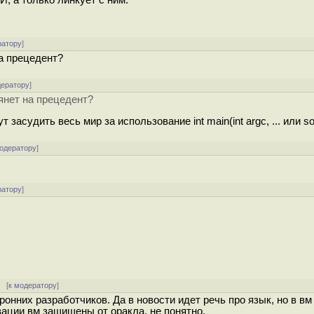
И, а только линкует с ним.
ратору
]
на прецедент?
дератору
]
тянет на прецедент?
 засудить весь мир за использование int main(int argc, ... или so
модератору
]
ратору
]
[
к модератору
]
онних разработчиков. Да в новости идет речь про язык, но в вм
ации вм защищены от оракла, не понятно.