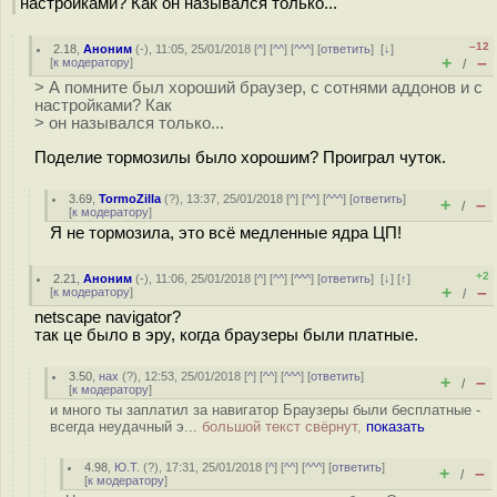
настройками? Как он назывался только...
–12
2.18
,
Аноним
(
-
), 11:05, 25/01/2018 [
^
] [
^^
] [
^^^
] [
ответить
]
[
↓
]
+
–
[
к модератору
]
/
> А помните был хороший браузер, с сотнями аддонов и с
настройками? Как
> он назывался только...
Поделие тормозилы было хорошим? Проиграл чуток.
3.69
,
TormoZilla
(
?
), 13:37, 25/01/2018 [
^
] [
^^
] [
^^^
] [
ответить
]
+
–
/
[
к модератору
]
Я не тормозила, это всё медленные ядра ЦП!
+2
2.21
,
Аноним
(
-
), 11:06, 25/01/2018 [
^
] [
^^
] [
^^^
] [
ответить
]
[
↓
] [
↑
]
+
–
[
к модератору
]
/
netscape navigator?
так це было в эру, когда браузеры были платные.
3.50
,
нах
(
?
), 12:53, 25/01/2018 [
^
] [
^^
] [
^^^
] [
ответить
]
+
–
/
[
к модератору
]
и много ты заплатил за навигатор Браузеры были бесплатные -
всегда неудачный э...
большой текст свёрнут,
показать
4.98
,
Ю.Т.
(
?
), 17:31, 25/01/2018 [
^
] [
^^
] [
^^^
] [
ответить
]
+
–
/
[
к модератору
]