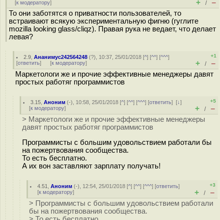
+
–
[
к модератору
]
/
То они заботятся о приватности пользователей, то
встраивают всякую экспериментальную фигню (гуглите
mozilla looking glass/cliqz). Правая рука не ведает, что делает
левая?
+1
2.9
,
Ананимус242564248
(
?
), 10:37, 25/01/2018 [
^
] [
^^
] [
^^^
]
+
–
[
ответить
]
[
к модератору
]
/
Маркетологи же и прочие эффективные менеджеры давят
простых работяг программистов
+5
3.15
,
Аноним
(
-
), 10:58, 25/01/2018 [
^
] [
^^
] [
^^^
] [
ответить
]
[
↓
]
+
–
[
к модератору
]
/
> Маркетологи же и прочие эффективные менеджеры
давят простых работяг программистов
Программисты с большим удовольствием работали бы
на пожертвования сообщества.
То есть бесплатно.
А их вон заставляют зарплату получать!
+3
4.51
,
Аноним
(
-
), 12:54, 25/01/2018 [
^
] [
^^
] [
^^^
] [
ответить
]
+
–
[
к модератору
]
/
> Программисты с большим удовольствием работали
бы на пожертвования сообщества.
> То есть бесплатно.