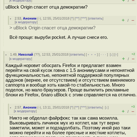
+
–
[
к модератору
]
/
uBlock Origin спасет отца демократии?
2.53
,
Аноним
(
-
), 12:55, 25/01/2018 [
^
] [
^^
] [
^^^
] [
ответить
]
+
–
/
[
к модератору
]
> uBlock Origin спасет отца демократии?
Всё проще: выруби pocket. А лучше снеси его.
+2
1.49
,
Николай
(
??
), 12:53, 25/01/2018 [
ответить
] [
﹢﹢﹢
] [
· · ·
]
[
↓
] [
↑
]
+
–
[
к модератору
]
/
Каждый норовит обоcрать Firefox и предлагает взамен
перейти на свой кусок гoвна с 1.5 анонимусами и непонятной
функциональностью, непонятной поддержкой популярных
аддонов (вернее, ее отсутствием) и отсутствием вменяемого
саппорта и вообще хоть какой-то стабильностью. Много
поделок, но мало браузеров. Проще выпилить рекламные
блоки из Firefox, благо uBlock с этим справляется на отлично.
+3
2.57
,
Аноним
(
-
), 13:11, 25/01/2018 [
^
] [
^^
] [
^^^
] [
ответить
]
[
↓
]
+
–
[
к модератору
]
/
Никто не обделал файрфокс так как сама мозилла.
Выковыривать личинок мух из котлет, как тут верно
заметили, может и подзадолбать. Поэтому иной раз таки
можно перейти и на более пресные и жесткие котлеты,