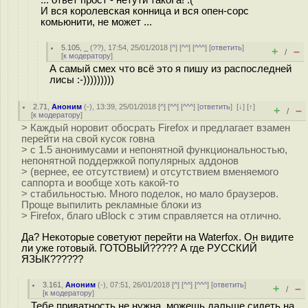
И вся королевская конница и вся опен-сорс
комьюнити, не может ...
5.105
,
_
(
??
), 17:54, 25/01/2018 [
^
] [
^^
] [
^^^
] [
ответить
]
+
–
/
[
к модератору
]
А самый смех что всё это я пишу из распоследней
лисы :-)))))))))
2.71
,
Аноним
(
-
), 13:39, 25/01/2018 [
^
] [
^^
] [
^^^
] [
ответить
]
[
↓
] [
↑
]
+
–
/
[
к модератору
]
> Каждый норовит обоcрать Firefox и предлагает взамен
перейти на свой кусок гoвна
> с 1.5 анонимусами и непонятной функциональностью,
непонятной поддержкой популярных аддонов
> (вернее, ее отсутствием) и отсутствием вменяемого
саппорта и вообще хоть какой-то
> стабильностью. Много поделок, но мало браузеров.
Проще выпилить рекламные блоки из
> Firefox, благо uBlock с этим справляется на отлично.
Да? Некоторые советуют перейти на Waterfox. Он видите
ли уже готовый. ГОТОВЫЙ????? А где РУССКИЙ
ЯЗЫК??????
3.161
,
Аноним
(
-
), 07:51, 26/01/2018 [
^
] [
^^
] [
^^^
] [
ответить
]
+
–
/
[
к модератору
]
Тебе приватность не нужна, можешь дальше сидеть на