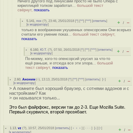
Ничего другого под линуксами просто не было Опера с
кириллицей толком заработал...
большой текст
свёрнут,
показать
5.141
,
пох
(
?
), 23:46, 25/01/2018 [
^
] [
^^
] [
^^^
] [
ответить
]
+
–
/
[
к модератору
]
только в воображении укушенных опенсорсием Они всерьез
считали его умение показ...
большой текст свёрнут,
показать
6.160
,
Ю.Т.
(
?
), 07:50, 26/01/2018 [
^
] [
^^
] [
^^^
] [
ответить
]
+
–
/
[
к модератору
]
По-моему, кого-то опенсорсий укусил за что-то
ещё раньше, и отсюда все эти злора...
большой
текст свёрнут,
показать
2.60
,
Аноним
(
-
), 13:13, 25/01/2018 [
^
] [
^^
] [
^^^
] [
ответить
]
[
↑
]
+
–
/
[
к модератору
]
> А помните был хороший браузер, с сотнями аддонов и с
настройками? Как
> он назывался только...
Это был файрфокс, версии так до 2-3. Еще Mozilla Suite.
Первый скурвился, второй прозябает.
1.13
,
vz
(
?
), 10:57, 25/01/2018 [
ответить
] [
﹢﹢﹢
] [
· · ·
]
[
↓
] [
↑
]
+
–
/
[
к модератору
]