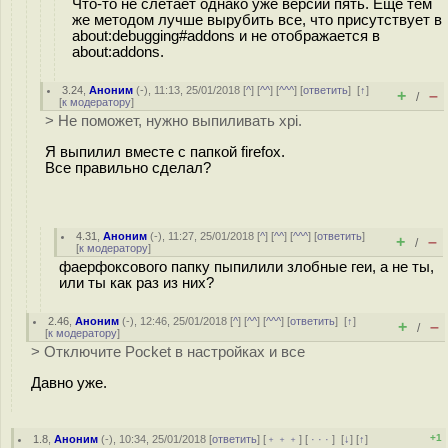
Что-то не слетает однако уже версий пять. Ещё тем
же методом лучше вырубить все, что присутствует в
about:debugging#addons и не отображается в
about:addons.
3.24
,
Аноним
(
-
), 11:13, 25/01/2018 [
^
] [
^^
] [
^^^
] [
ответить
]
[
↑
]
+
–
/
[
к модератору
]
> Не поможет, нужно выпиливать xpi.
Я выпилил вместе с папкой firefox.
Все правильно сделал?
4.31
,
Аноним
(
-
), 11:27, 25/01/2018 [
^
] [
^^
] [
^^^
] [
ответить
]
+
–
/
[
к модератору
]
фаерфоксового папку пыпилили злобные геи, а не ты,
или ты как раз из них?
2.46
,
Аноним
(
-
), 12:46, 25/01/2018 [
^
] [
^^
] [
^^^
] [
ответить
]
[
↑
]
+
–
/
[
к модератору
]
> Отключите Pocket в настройках и все
Давно уже.
+1
1.8
,
Аноним
(
-
), 10:34, 25/01/2018 [
ответить
] [
﹢﹢﹢
] [
· · ·
]
[
↓
] [
↑
]