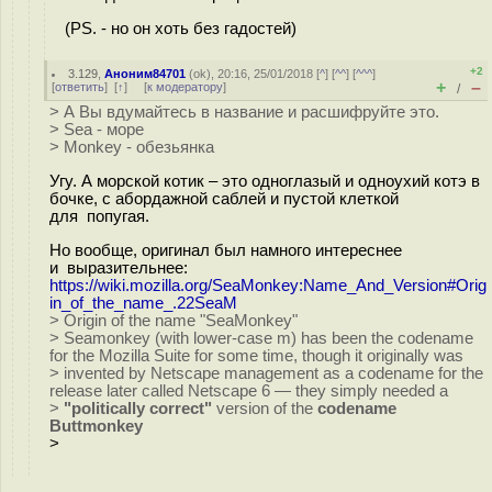
(PS. - но он хоть без гадостей)
+2
3.129
,
Аноним84701
(
ok
), 20:16, 25/01/2018 [
^
] [
^^
] [
^^^
]
+
–
[
ответить
]
[
↑
] [
к модератору
]
/
> А Вы вдумайтесь в название и расшифруйте это.
> Sea - море
> Monkey - обезьянка
Угу. А морской котик – это одноглазый и одноухий котэ в
бочке, с абордажной саблей и пустой клеткой
для попугая.
Но вообще, оригинал был намного интереснее
и выразительнее:
https://wiki.mozilla.org/SeaMonkey:Name_And_Version#Orig
in_of_the_name_.22SeaM
> Origin of the name "SeaMonkey"
> Seamonkey (with lower-case m) has been the codename
for the Mozilla Suite for some time, though it originally was
> invented by Netscape management as a codename for the
release later called Netscape 6 — they simply needed a
>
"politically correct"
version of the
codename
Buttmonkey
>