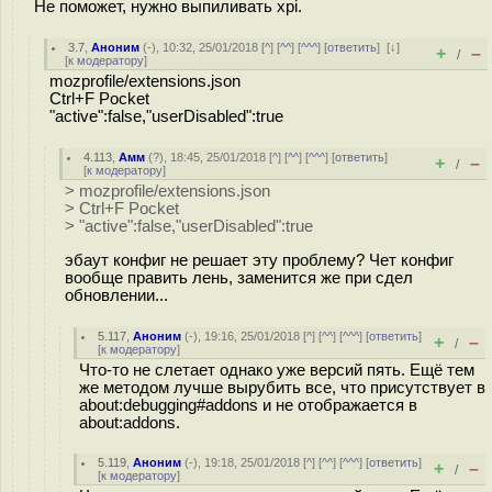
Не поможет, нужно выпиливать xpi.
3.7
,
Аноним
(
-
), 10:32, 25/01/2018 [
^
] [
^^
] [
^^^
] [
ответить
]
[
↓
]
+
–
/
[
к модератору
]
mozprofile/extensions.json
Ctrl+F Pocket
"active":false,"userDisabled":true
4.113
,
Амм
(
?
), 18:45, 25/01/2018 [
^
] [
^^
] [
^^^
] [
ответить
]
+
–
/
[
к модератору
]
> mozprofile/extensions.json
> Ctrl+F Pocket
> "active":false,"userDisabled":true
эбаут конфиг не решает эту проблему? Чет конфиг
вообще править лень, заменится же при сдел
обновлении...
5.117
,
Аноним
(
-
), 19:16, 25/01/2018 [
^
] [
^^
] [
^^^
] [
ответить
]
+
–
/
[
к модератору
]
Что-то не слетает однако уже версий пять. Ещё тем
же методом лучше вырубить все, что присутствует в
about:debugging#addons и не отображается в
about:addons.
5.119
,
Аноним
(
-
), 19:18, 25/01/2018 [
^
] [
^^
] [
^^^
] [
ответить
]
+
–
/
[
к модератору
]