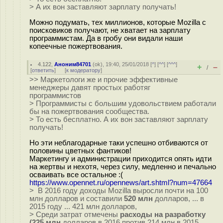
> А их вон заставляют зарплату получать!
Можно подумать, тех миллионов, которые Mozilla с
поисковиков получают, не хватает на зарплату
программистам. Да в гробу они видали наши
копеечные пожертвования.
4.122
,
Аноним84701
(
ok
), 19:40, 25/01/2018 [
^
] [
^^
] [
^^^
]
+
–
/
[
ответить
]
[
к модератору
]
>> Маркетологи же и прочие эффективные
менеджеры давят простых работяг
программистов
> Программисты с большим удовольствием работали
бы на пожертвования сообщества.
> То есть бесплатно. А их вон заставляют зарплату
получать!
Но эти неблагодарные таки успешно отбиваются от
половины цветных фантиков!
Маркетингу и администрации приходится опять идти
на жертвы и нехотя, через силу, медленно и печально
осваивать все остальное :(
https://www.opennet.ru/opennews/art.shtml?num=47664
> В 2016 году доходы Mozilla выросли почти на 100
млн долларов и составили
520 млн
долларов, ... в
2015 году ... 421 млн долларов,
> Среди затрат отмечены
расходы на разработку
(225 млн
долларов в 2016 против 214 млн в 2015,