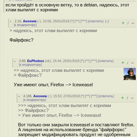
если пройдёт в основную ветку, то в debian, надеюсь, этот
хлам выпилят с корнями
2.16
,
Аноним
(
-
), 10:59, 25/01/2018 [
^
] [
^^
] [
^^^
] [
ответить
]
[
↓
]
+
–
/
[
к модератору
]
> надеюсь, этот хлам выпилят с корнями
Файрфокс?
3.88
,
EuPhobos
(
ok
), 15:44, 25/01/2018 [
^
] [
^^
] [
^^^
] [
ответить
]
+
–
/
[
к модератору
]
>> надеюсь, этот хлам выпилят с корнями
> Файрфокс?
Уже имеют опыт, Firefox --> Iceweasel
4.186
,
Аноним
(
-
), 15:53, 27/01/2018 [
^
] [
^^
] [
^^^
] [
ответить
]
+
–
/
[
к модератору
]
>>> надеюсь, этот хлам выпилят с корнями
>> Файрфокс?
> Уже имеют опыт, Firefox --> Iceweasel
Вот только они закрыли iceweasel и поставляют firefox.
А лицензия на использование бренда "файрфоркс"
запрещает модифицировать продукт не одобренным