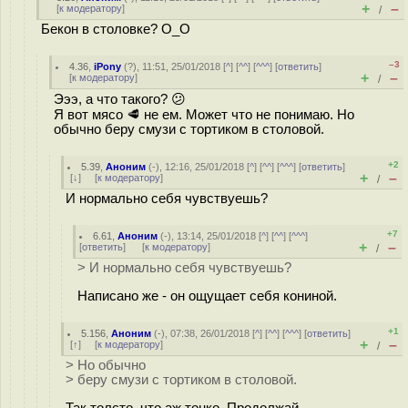
+
–
[
к модератору
]
/
Бекон в столовке? О_О
–3
4.36
,
iPony
(
?
), 11:51, 25/01/2018 [
^
] [
^^
] [
^^^
] [
ответить
]
+
–
[
к модератору
]
/
Эээ, а что такого? 😕
Я вот мясо 🥩 не ем. Может что не понимаю. Но
обычно беру смузи с тортиком в столовой.
+2
5.39
,
Аноним
(
-
), 12:16, 25/01/2018 [
^
] [
^^
] [
^^^
] [
ответить
]
+
–
[
↓
] [
к модератору
]
/
И нормально себя чувствуешь?
+7
6.61
,
Аноним
(
-
), 13:14, 25/01/2018 [
^
] [
^^
] [
^^^
]
+
–
[
ответить
]
[
к модератору
]
/
> И нормально себя чувствуешь?
Написано же - он ощущает себя кониной.
+1
5.156
,
Аноним
(
-
), 07:38, 26/01/2018 [
^
] [
^^
] [
^^^
] [
ответить
]
+
–
[
↑
] [
к модератору
]
/
> Но обычно
> беру смузи с тортиком в столовой.
Так толсто, что аж тонко. Продолжай.