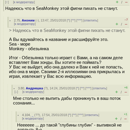
+
–
[
↑
] [
к модератору
]
/
Надеюсь что в SeaMonkey этой фигни пихать не станут.
–7
2.75
,
Аноним
(
-
), 13:47, 25/01/2018 [
^
] [
^^
] [
^^^
] [
ответить
]
+
–
[
к модератору
]
/
> Надеюсь что в SeaMonkey этой фигни пихать не станут.
А Вы вдумайтесь в название и расшифруйте это.
Sea - море
Monkey - обезьянка
Итог - Обезьянка только играет с Вами, а на самом деле
вставляет Вам зонды. Вы хотите ее поймать?
У Вас не выйдет, ибо она далеко и Вам к ней не попасть,
ибо она в море. Своими 2-я иллюзиями она прикрылась и
играя, извлекает у Вас всю информацию.
+6
3.80
,
Андрюшка
(
?
), 14:24, 25/01/2018 [
^
] [
^^
] [
^^^
] [
ответить
]
+
–
[
↓
] [
к модератору
]
/
Мне столько не выпить дабы проникнуть в ваш поток
сознания...
+1
4.104
,
_
(
??
), 17:54, 25/01/2018 [
^
] [
^^
] [
^^^
] [
ответить
]
+
–
[
к модератору
]
/
Нееееее ... до такой "глубины глубин" - выпивкой не
доплыть 8-о