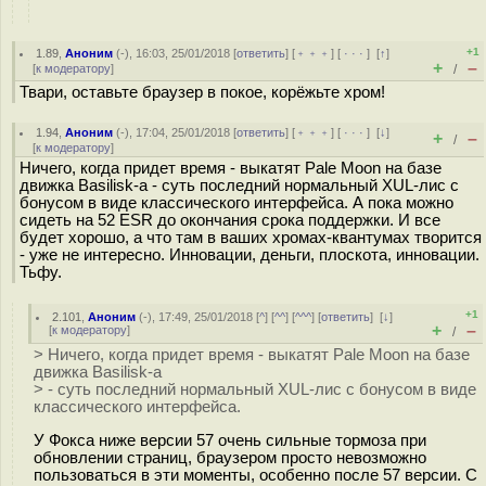
+1
1.89
,
Аноним
(
-
), 16:03, 25/01/2018 [
ответить
] [
﹢﹢﹢
] [
· · ·
]
[
↑
]
+
–
[
к модератору
]
/
Твари, оставьте браузер в покое, корёжьте хром!
1.94
,
Аноним
(
-
), 17:04, 25/01/2018 [
ответить
] [
﹢﹢﹢
] [
· · ·
]
[
↓
]
+
–
/
[
к модератору
]
Ничего, когда придет время - выкатят Pale Moon на базе
движка Basilisk-а - суть последний нормальный XUL-лис с
бонусом в виде классического интерфейса. А пока можно
сидеть на 52 ESR до окончания срока поддержки. И все
будет хорошо, а что там в ваших хромах-квантумах творится
- уже не интересно. Инновации, деньги, плоскота, инновации.
Тьфу.
+1
2.101
,
Аноним
(
-
), 17:49, 25/01/2018 [
^
] [
^^
] [
^^^
] [
ответить
]
[
↓
]
+
–
[
к модератору
]
/
> Ничего, когда придет время - выкатят Pale Moon на базе
движка Basilisk-а
> - суть последний нормальный XUL-лис с бонусом в виде
классического интерфейса.
У Фокса ниже версии 57 очень сильные тормоза при
обновлении страниц, браузером просто невозможно
пользоваться в эти моменты, особенно после 57 версии. С