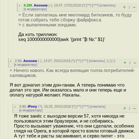
4.189
,
Аноним
(
-
), 19:47, 27/01/2018 [
^
] [
^^
] [
^^^
] [
ответить
]
+
–
/
[
к модератору
]
> Если заплатишь мне миллиард биткоинов, то буду
готов собрать тебе сборку файрфокса
> с выпиленными зондами.
Да хоть триллион:
seq 1000000000000|awk '{print "₿ №:" $1}'
2.56
,
Аноним
(
-
), 13:07, 25/01/2018 [
^
] [
^^
] [
^^^
] [
ответить
]
[
↓
] [
↑
]
+
–
/
[
к модератору
]
> Ничего нового. Как всегда вопящая толпа потребителей-
халявщиков.
Я вот донатил этим дон-ганам. А теперь понимаю что
делал это зря. Им оказалось мало и они теперь еще и
оплату натурой желают. Нахалы.
3.90
,
iPony
(
?
), 16:29, 25/01/2018 [
^
] [
^^
] [
^^^
] [
ответить
]
+
–
/
[
к модератору
]
Я тоже занёс с выходом версии 57, хотя никогда не
пользовался этим браузером, и не собираюсь.
Просто вызывает уважение, что они сделали, особенно
глядя на Opera, в которой просто взяли готовый движок.
А тут тебе и расты засаживают, и серво пилят - это