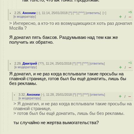
+5
2.25
,
Аноним
(
-
), 11:14, 25/01/2018 [
^
] [
^^
] [
^^^
] [
ответить
]
[
↑
]
+
–
[
к модератору
]
/
> Интересно, а кто-то из возмущающихся хоть раз донатил
Mozilla ?
Я донатил пять баксов. Раздумываю над тем как же
получить их обратно.
+1
2.29
,
Дмитрий
(
??
), 11:24, 25/01/2018 [
^
] [
^^
] [
^^^
] [
ответить
]
+
–
[
к модератору
]
/
Я донатил, и не раз когда всплывали такие просьбы на
главной странице, готов был бы ещё донатить, лишь бы
без рекламы.
3.32
,
Аноним
(
-
), 11:28, 25/01/2018 [
^
] [
^^
] [
^^^
] [
ответить
]
+
–
/
[
к модератору
]
> Я донатил, и не раз когда всплывали такие просьбы на
главной странице,
> готов был бы ещё донатить, лишь бы без рекламы.
ты случайно не жертва вымогательства?