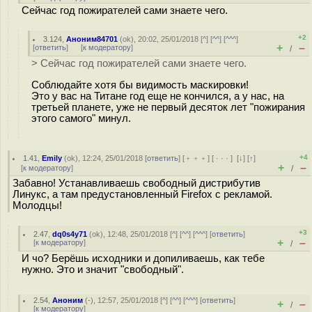
Сейчас год пожирателей сами знаете чего.
+2
3.124
,
Аноним84701
(
ok
), 20:02, 25/01/2018 [
^
] [
^^
] [
^^^
]
+
–
[
ответить
]
[
к модератору
]
/
> Сейчас год пожирателей сами знаете чего.
Соблюдайте хотя бы видимость маскировки!
Это у вас на Титане год еще не кончился, а у нас, на
третьей планете, уже не первый десяток лет "пожирания
этого самого" минул.
+4
1.41
,
Emily
(
ok
), 12:24, 25/01/2018 [
ответить
] [
﹢﹢﹢
] [
· · ·
]
[
↓
] [
↑
]
+
–
[
к модератору
]
/
Забавно! Устанавливаешь свободный дистрибутив
Линукс, а там предустановленный Firefox с рекламой.
Молодцы!
+3
2.47
,
dq0s4y71
(
ok
), 12:48, 25/01/2018 [
^
] [
^^
] [
^^^
] [
ответить
]
+
–
[
к модератору
]
/
И чо? Берёшь исходники и допиливаешь, как тебе
нужно. Это и значит "свободный".
2.54
,
Аноним
(
-
), 12:57, 25/01/2018 [
^
] [
^^
] [
^^^
] [
ответить
]
+
–
/
[
к модератору
]