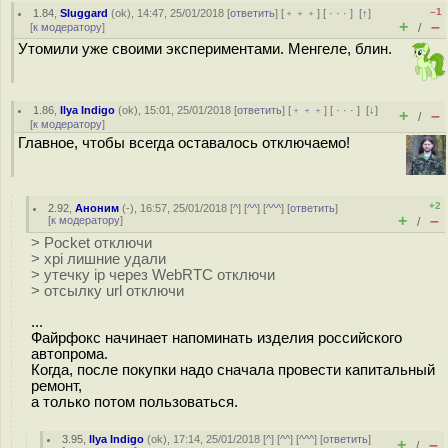
–1
1.84
,
Sluggard
(
ok
), 14:47, 25/01/2018 [
ответить
] [
﹢﹢﹢
] [
· · ·
]
[
↑
]
+
–
[
к модератору
]
/
Утомили уже своими экспериментами. Менгеле, блин.
1.86
,
Ilya Indigo
(
ok
), 15:01, 25/01/2018 [
ответить
] [
﹢﹢﹢
] [
· · ·
]
[
↓
]
+
–
/
[
к модератору
]
Главное, чтобы всегда оставалось отключаемо!
+2
2.92
,
Аноним
(
-
), 16:57, 25/01/2018 [
^
] [
^^
] [
^^^
] [
ответить
]
+
–
[
к модератору
]
/
> Pocket отключи
> xpi лишние удали
> утечку ip через WebRTC отключи
> отсылку url отключи
...
Файрфокс начинает напоминать изделия российского
автопрома.
Когда, после покупки надо сначала провести капитальный
ремонт,
а только потом пользоваться.
3.95
,
Ilya Indigo
(
ok
), 17:14, 25/01/2018 [
^
] [
^^
] [
^^^
] [
ответить
]
+
–
/