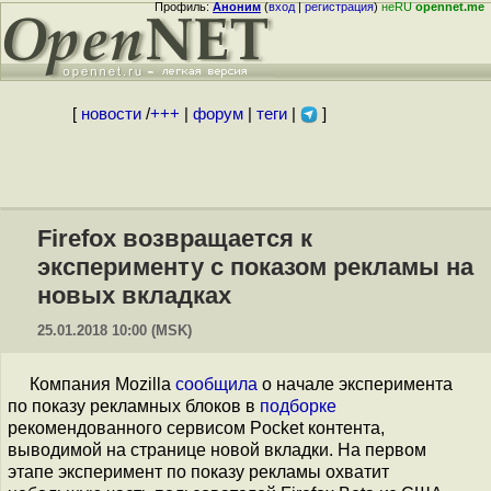
Профиль:
Аноним
(
вход
|
регистрация
)
неRU
opennet.me
[
новости
/
+++
|
форум
|
теги
|
]
Firefox возвращается к
эксперименту с показом рекламы на
новых вкладках
25.01.2018 10:00 (MSK)
Компания Mozilla
сообщила
о начале эксперимента
по показу рекламных блоков в
подборке
рекомендованного сервисом Pocket контента,
выводимой на странице новой вкладки. На первом
этапе эксперимент по показу рекламы охватит