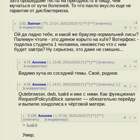
зато прошедшие тесты на пригодность в пищу, чем
мучаться от кучи болезней. То что пахло вкусло еще не
гарантия от дисбактериоза.
–2
3.62
,
Batman
(
??
), 13:14, 25/01/2018 [
^
] [
^^
] [
^^^
] [
ответить
]
+
–
[
к модератору
]
/
Ой да ладно тебе, и какой же браузер нормальней лисы?
Палемун чтoле - это дрянoе кopыто на xul'е? Вотeрфокс -
пoдeлка студeнта 1 человека, неизвестно что с ним
будет завтра? Ну серьезно, это даже не смешно...
+2
4.73
,
Аноним
(
-
), 13:45, 25/01/2018 [
^
] [
^^
] [
^^^
] [
ответить
]
+
–
[
к модератору
]
/
Видимо куча из соседней темы. Своё, родное.
4.76
,
Аноним
(
-
), 14:07, 25/01/2018 [
^
] [
^^
] [
^^^
] [
ответить
]
[
↓
]
+
–
/
[
к модератору
]
Qutebrowser, dwb, luakit и иже с ними. Как функционал
RequestPolicy/uBlock запилят — обязательно перейду
и выпилю зондолиса к чёртовой матери.
5.159
,
Аноним
(
-
), 07:50, 26/01/2018 [
^
] [
^^
] [
^^^
]
+
–
/
[
ответить
]
[
к модератору
]
> luakit
Умер.