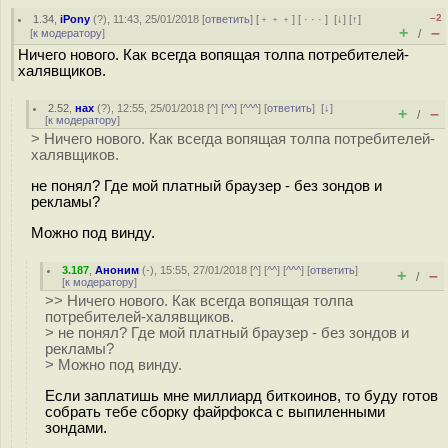
–2
1.34
,
iPony
(
?
), 11:43, 25/01/2018 [
ответить
] [
﹢﹢﹢
] [
· · ·
]
[
↓
] [
↑
]
+
–
[
к модератору
]
/
Ничего нового. Как всегда вопящая толпа потребителей-
халявщиков.
2.52
,
нах
(
?
), 12:55, 25/01/2018 [
^
] [
^^
] [
^^^
] [
ответить
]
[
↓
]
+
–
/
[
к модератору
]
> Ничего нового. Как всегда вопящая толпа потребителей-
халявщиков.
не понял? Где мой платный браузер - без зондов и
рекламы?
Можно под винду.
3.187
,
Аноним
(
-
), 15:55, 27/01/2018 [
^
] [
^^
] [
^^^
] [
ответить
]
+
–
/
[
к модератору
]
>> Ничего нового. Как всегда вопящая толпа
потребителей-халявщиков.
> не понял? Где мой платный браузер - без зондов и
рекламы?
> Можно под винду.
Если заплатишь мне миллиард биткоинов, то буду готов
собрать тебе сборку файрфокса с выпиленными
зондами.