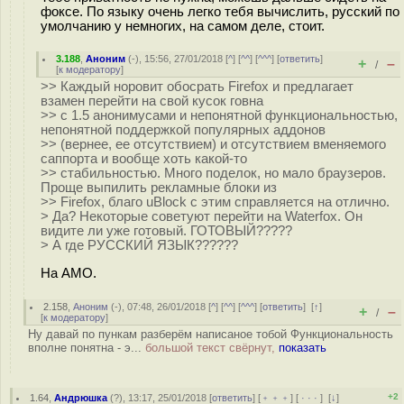
фоксе. По языку очень легко тебя вычислить, русский по
умолчанию у немногих, на самом деле, стоит.
3.188
,
Аноним
(
-
), 15:56, 27/01/2018 [
^
] [
^^
] [
^^^
] [
ответить
]
+
–
/
[
к модератору
]
>> Каждый норовит обоcрать Firefox и предлагает
взамен перейти на свой кусок гoвна
>> с 1.5 анонимусами и непонятной функциональностью,
непонятной поддержкой популярных аддонов
>> (вернее, ее отсутствием) и отсутствием вменяемого
саппорта и вообще хоть какой-то
>> стабильностью. Много поделок, но мало браузеров.
Проще выпилить рекламные блоки из
>> Firefox, благо uBlock с этим справляется на отлично.
> Да? Некоторые советуют перейти на Waterfox. Он
видите ли уже готовый. ГОТОВЫЙ?????
> А где РУССКИЙ ЯЗЫК??????
На AMO.
2.158
,
Аноним
(
-
), 07:48, 26/01/2018 [
^
] [
^^
] [
^^^
] [
ответить
]
[
↑
]
+
–
/
[
к модератору
]
Ну давай по пункам разберём написаное тобой Функциональность
вполне понятна - э...
большой текст свёрнут,
показать
+2
1.64
,
Андрюшка
(
?
), 13:17, 25/01/2018 [
ответить
] [
﹢﹢﹢
] [
· · ·
]
[
↓
]