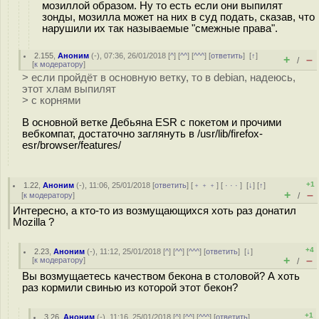
мозиллой образом. Ну то есть если они выпилят
зонды, мозилла может на них в суд подать, сказав, что
нарушили их так называемые "смежные права".
2.155
,
Аноним
(
-
), 07:36, 26/01/2018 [
^
] [
^^
] [
^^^
] [
ответить
]
[
↑
]
+
–
/
[
к модератору
]
> если пройдёт в основную ветку, то в debian, надеюсь,
этот хлам выпилят
> с корнями
В основной ветке Дебьяна ESR с покетом и прочими
вебкомпат, достаточно заглянуть в /usr/lib/firefox-
esr/browser/features/
+1
1.22
,
Аноним
(
-
), 11:06, 25/01/2018 [
ответить
] [
﹢﹢﹢
] [
· · ·
]
[
↓
] [
↑
]
+
–
[
к модератору
]
/
Интересно, а кто-то из возмущающихся хоть раз донатил
Mozilla ?
+4
2.23
,
Аноним
(
-
), 11:12, 25/01/2018 [
^
] [
^^
] [
^^^
] [
ответить
]
[
↓
]
+
–
[
к модератору
]
/
Вы возмущаетесь качеством бекона в столовой? А хоть
раз кормили свинью из которой этот бекон?
+1
3.26
,
Аноним
(
-
), 11:16, 25/01/2018 [
^
] [
^^
] [
^^^
] [
ответить
]