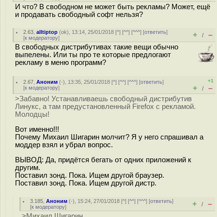
И что? В свободном не может быть рекламы? Может, ещё
и продавать свободный софт нельзя?
2.63
,
alltiptop
(
ok
), 13:14, 25/01/2018 [
^
] [
^^
] [
^^^
] [
ответить
]
+
–
/
[
к модератору
]
В свободных дистрибутивах такие вещи обычно
выпелены. Или ты про те которые предлогают
рекламу в меню программ?
+1
2.67
,
Аноним
(
-
), 13:35, 25/01/2018 [
^
] [
^^
] [
^^^
] [
ответить
]
+
–
[
к модератору
]
/
>Забавно! Устанавливаешь свободный дистрибутив
Линукс, а там предустановленный Firefox с рекламой.
Молодцы!
Вот именно!!!
Почему Михаил Шигарин молчит? Я у него спрашивал а
моддер взял и убрал вопрос.
ВЫВОД: Да, придётся бегать от одних приложений к
другим.
Поставил зонд. Пока. Ищем другой браузер.
Поставил зонд. Пока. Ищем другой дистр.
3.185
,
Аноним
(
-
), 15:24, 27/01/2018 [
^
] [
^^
] [
^^^
] [
ответить
]
+
–
/
[
к модератору
]
>Михаил Шигарин