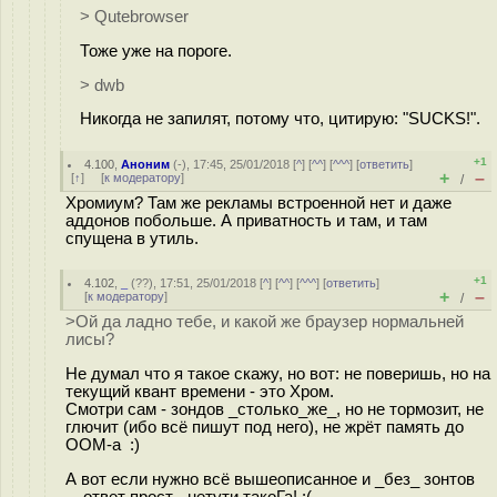
> Qutebrowser
Тоже уже на пороге.
> dwb
Никогда не запилят, потому что, цитирую: "SUCKS!".
+1
4.100
,
Аноним
(
-
), 17:45, 25/01/2018 [
^
] [
^^
] [
^^^
] [
ответить
]
+
–
[
↑
] [
к модератору
]
/
Хромиум? Там же рекламы встроенной нет и даже
аддонов побольше. А приватность и там, и там
спущена в утиль.
+1
4.102
,
_
(
??
), 17:51, 25/01/2018 [
^
] [
^^
] [
^^^
] [
ответить
]
+
–
[
к модератору
]
/
>Ой да ладно тебе, и какой же браузер нормальней
лисы?
Не думал что я такое скажу, но вот: не поверишь, но на
текущий квант времени - это Хром.
Смотри сам - зондов _столько_же_, но не тормозит, не
глючит (ибо всё пишут под него), не жрёт память до
OOM-a :)
А вот если нужно всё вышеописанное и _без_ зонтов
... ответ прост - нетути такоГа! :(