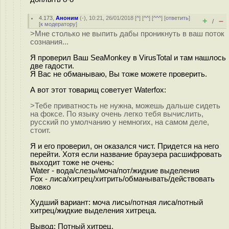
4.173
,
Аноним
(
-
), 10:21, 26/01/2018 [
^
] [
^^
] [
^^^
] [
ответить
]
+
–
/
[
к модератору
]
>Мне столько не выпить дабы проникнуть в ваш поток
сознания...
Я проверил Ваш SeaMonkey в VirusTotal и там нашлось
две гадости.
Я Вас не обманываю, Вы тоже можете проверить.
А вот этот товарищ советует Waterfox:
>Тебе приватность не нужна, можешь дальше сидеть
на фоксе. По языку очень легко тебя вычислить,
русский по умолчанию у немногих, на самом деле,
стоит.
Я и его проверил, он оказался чист. Придется на него
перейти. Хотя если название браузера расшифровать
выходит тоже не очень:
Water - вода/слезы/моча/пот/жидкие выделения
Fox - лиса/хитрец/хитрить/обманывать/действовать
ловко
Худший вариант: моча лисы/потная лиса/потный
хитрец/жидкие выделения хитреца.
Вывод: Потный хитрец.