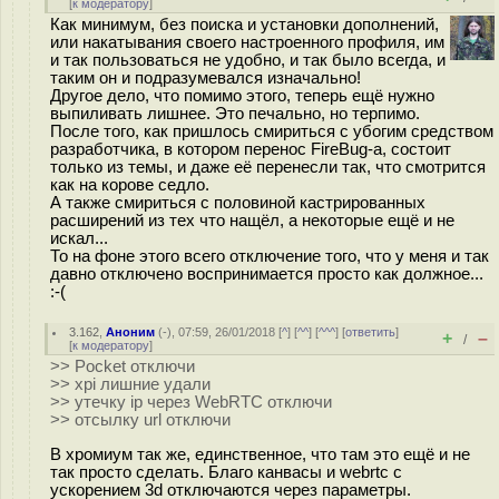
[
к модератору
]
Как минимум, без поиска и установки дополнений,
или накатывания своего настроенного профиля, им
и так пользоваться не удобно, и так было всегда, и
таким он и подразумевался изначально!
Другое дело, что помимо этого, теперь ещё нужно
выпиливать лишнее. Это печально, но терпимо.
После того, как пришлось смириться с убогим средством
разработчика, в котором перенос FireBug-а, состоит
только из темы, и даже её перенесли так, что смотрится
как на корове седло.
А также смириться с половиной кастрированных
расширений из тех что нащёл, а некоторые ещё и не
искал...
То на фоне этого всего отключение того, что у меня и так
давно отключено воспринимается просто как должное...
:-(
3.162
,
Аноним
(
-
), 07:59, 26/01/2018 [
^
] [
^^
] [
^^^
] [
ответить
]
+
–
/
[
к модератору
]
>> Pocket отключи
>> xpi лишние удали
>> утечку ip через WebRTC отключи
>> отсылку url отключи
В хромиум так же, единственное, что там это ещё и не
так просто сделать. Благо канвасы и webrtc c
ускорением 3d отключаются через параметры.