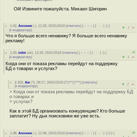
Ой! Извините пожалуйста. Михаил Шигорин
1.42
,
Аноним
(
-
), 12:28, 25/01/2018 [
ответить
] [
﹢﹢﹢
] [
· · ·
]
[
↑
]
+
–
/
[
к модератору
]
Что я больше всего ненавижу? Я больше всего ненавижу
рекламу!
+2
1.43
,
trdm
(
ok
), 12:28, 25/01/2018 [
ответить
] [
﹢﹢﹢
] [
· · ·
]
[
↓
]
+
–
[
к модератору
]
/
Когда они от показа рекламы перейдут на поддержку
БД о товарах и услугах?
2.163
,
Ам
(
?
), 08:17, 26/01/2018 [
^
] [
^^
] [
^^^
] [
ответить
]
+
–
/
[
к модератору
]
> Когда они от показа рекламы перейдут на поддержку БД
о товарах и
> услугах?
Как в этой БД организовать конкуренцию? Кто больше
заплатит? Ну дык поисковики же уже есть.
+6
1.48
,
Аноним
(
-
), 12:48, 25/01/2018 [
ответить
] [
﹢﹢﹢
] [
· · ·
]
[
↓
] [
↑
]