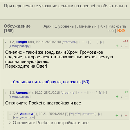
При перепечатке указание ссылки на opennet.ru обязательно
Обсуждение
Ajax
|
1 уровень
|
Линейный
|
+/-
|
Раскрыть
(168)
всё
|
RSS
–28
1.2
,
kknight
(
ok
), 10:14, 25/01/2018 [
ответить
] [
﹢﹢﹢
] [
· · ·
]
[
↓
]
+
–
[
к модератору
]
/
Огнелис - такой же зонд, как и Хром. Громоздкое
подeлие, которое лезет в твою жизньи пихает всякую
проплаченную фигню.
Переходите на Otter!
....большая нить свёрнута, показать (50)
+2
1.3
,
Аноним
(
-
), 10:20, 25/01/2018 [
ответить
] [
﹢﹢﹢
] [
· · ·
]
[
↓
] [
↑
]
+
–
[
к модератору
]
/
Отключите Pocket в настройках и все
2.5
,
Аноним
(
-
), 10:21, 25/01/2018 [
^
] [
^^
] [
^^^
] [
ответить
]
[
↓
]
+
–
/
[
к модератору
]
> Отключите Pocket в настройках и все