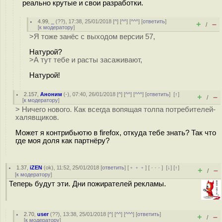
реально крутые и свои разработки.
4.99
,
_
(
??
), 17:38, 25/01/2018 [
^
] [
^^
] [
^^^
] [
ответить
]
+
–
/
[
к модератору
]
>Я тоже занёс с выходом версии 57,
Натурой?
>А тут тебе и расты засаживают,
Натурой!
2.157
,
Аноним
(
-
), 07:40, 26/01/2018 [
^
] [
^^
] [
^^^
] [
ответить
]
[
↑
]
+
–
/
[
к модератору
]
> Ничего нового. Как всегда вопящая толпа потребителей-
халявщиков.
Может я контрибьютю в firefox, откуда тебе знать? Так что
где моя доля как партнёру?
1.37
,
iZEN
(
ok
), 11:52, 25/01/2018 [
ответить
] [
﹢﹢﹢
] [
· · ·
]
[
↓
] [
↑
]
+
–
/
[
к модератору
]
Теперь будут эти. Дни пожирателей рекламы.
2.70
,
user
(
??
), 13:38, 25/01/2018 [
^
] [
^^
] [
^^^
] [
ответить
]
+
–
/
[
к модератору
]