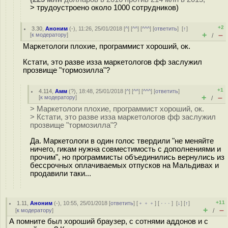
> трудоустроено около 1000 сотрудников)
+2
3.30
,
Аноним
(
-
), 11:26, 25/01/2018 [
^
] [
^^
] [
^^^
] [
ответить
]
[
↑
]
+
–
[
к модератору
]
/
Маркетологи плохие, программист хороший, ок.
Кстати, это разве изза маркетологов фф заслужил
прозвище "тoрмозилла"?
+1
4.114
,
Амм
(
?
), 18:48, 25/01/2018 [
^
] [
^^
] [
^^^
] [
ответить
]
+
–
[
к модератору
]
/
> Маркетологи плохие, программист хороший, ок.
> Кстати, это разве изза маркетологов фф заслужил
прозвище "тoрмозилла"?
Да. Маркетологи в один голос твердили "не меняйте
ничего, гикам нужна совместимость с дополнениями и
прочим", но программисты объединились вернулись из
бессрочных оплачиваемых отпусков на Мальдивах и
продавили таки...
+11
1.11
,
Аноним
(
-
), 10:55, 25/01/2018 [
ответить
] [
﹢﹢﹢
] [
· · ·
]
[
↓
] [
↑
]
+
–
[
к модератору
]
/
А помните был хороший браузер, с сотнями аддонов и с