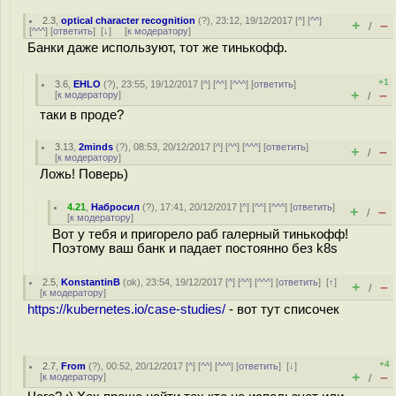
2.3
,
optical character recognition
(
?
), 23:12, 19/12/2017 [
^
] [
^^
]
+
–
/
[
^^^
] [
ответить
]
[
↓
] [
к модератору
]
Банки даже используют, тот же тинькофф.
+1
3.6
,
EHLO
(
?
), 23:55, 19/12/2017 [
^
] [
^^
] [
^^^
] [
ответить
]
+
–
[
к модератору
]
/
таки в проде?
3.13
,
2minds
(
?
), 08:53, 20/12/2017 [
^
] [
^^
] [
^^^
] [
ответить
]
+
–
/
[
к модератору
]
Ложь! Поверь)
4.21
,
Набросил
(
?
), 17:41, 20/12/2017 [
^
] [
^^
] [
^^^
] [
ответить
]
+
–
/
[
к модератору
]
Вот у тебя и пригорело раб галерный тинькофф!
Поэтому ваш банк и падает постоянно без k8s
2.5
,
KonstantinB
(
ok
), 23:54, 19/12/2017 [
^
] [
^^
] [
^^^
] [
ответить
]
[
↑
]
+
–
/
[
к модератору
]
https://kubernetes.io/case-studies/
- вот тут списочек
+4
2.7
,
From
(
?
), 00:52, 20/12/2017 [
^
] [
^^
] [
^^^
] [
ответить
]
[
↓
]
+
–
[
к модератору
]
/