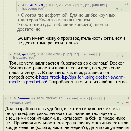
+1
4.12
,
Аноним
(
-
), 03:22, 20/12/2017 [
^
] [
^^
] [
^^^
] [
ответить
]
+
–
[
к модератору
]
/
> Смотря где дефолтной. Для не шибко крупных
кластеров Swarm-а в его нынешнем
> состоянии (ура, добавили конфиги) вполне
достаточно.
Swarm имеет низкую производительность сети, если
не дефолтные решени только.
2.14
,
gaal
(
??
), 09:07, 20/12/2017 [
^
] [
^^
] [
^^^
] [
ответить
]
[
↑
]
+
–
/
[
к модератору
]
Только устанавливается Kubernetes со скрипом:) Docker
Swarm настраивается практически влет, но здесь свои
плюсы-минусы. В принципе как всегда зависит от
потребностей:
https://rock-it.pl/tips-for-using-docker-swarm-
mode-in-production/
Попробовал и то, и то из любопытства.
–1
1.15
,
Аноним
(
-
), 10:37, 20/12/2017 [
ответить
] [
﹢﹢﹢
] [
· · ·
]
[
↑
]
+
–
[
к модератору
]
/
Для разрабов очень удобно, выкатил окружение, из гита
берут конфиги, разворачиваются, дальше тестируют с
внешними хранилищами, выкатывают на бой. в проде имхо
нет. Производительность докера по числу открытых сокетов
вроде меньше (кстати, никто не мерил?), да и по ощущениям