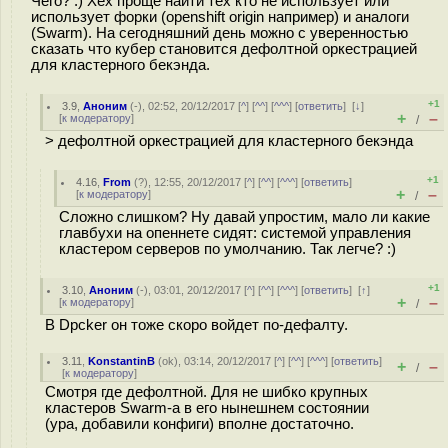
Чего? :) Хех проще найти тех кто не использует или
использует форки (openshift origin например) и аналоги
(Swarm). На сегодняшний день можно с уверенностью
сказать что кубер становится дефолтной оркестрацией
для кластерного бекэнда.
+1
3.9
,
Аноним
(
-
), 02:52, 20/12/2017 [
^
] [
^^
] [
^^^
] [
ответить
]
[
↓
]
+
–
[
к модератору
]
/
> дефолтной оркестрацией для кластерного бекэнда
+1
4.16
,
From
(
?
), 12:55, 20/12/2017 [
^
] [
^^
] [
^^^
] [
ответить
]
+
–
[
к модератору
]
/
Сложно слишком? Ну давай упростим, мало ли какие
главбухи на опеннете сидят: системой управления
кластером серверов по умолчанию. Так легче? :)
+1
3.10
,
Аноним
(
-
), 03:01, 20/12/2017 [
^
] [
^^
] [
^^^
] [
ответить
]
[
↑
]
+
–
[
к модератору
]
/
В Dpcker он тоже скоро войдет по-дефалту.
3.11
,
KonstantinB
(
ok
), 03:14, 20/12/2017 [
^
] [
^^
] [
^^^
] [
ответить
]
+
–
/
[
к модератору
]
Смотря где дефолтной. Для не шибко крупных
кластеров Swarm-а в его нынешнем состоянии
(ура, добавили конфиги) вполне достаточно.