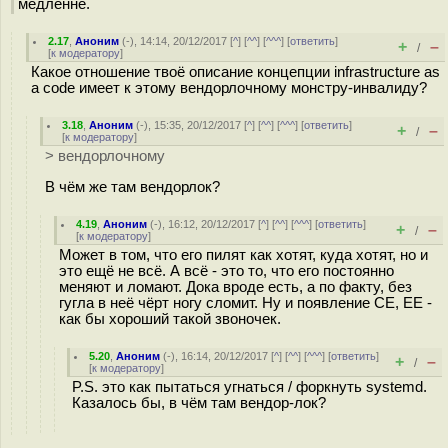
медленне.
2.17
,
Аноним
(
-
), 14:14, 20/12/2017 [
^
] [
^^
] [
^^^
] [
ответить
]
+
–
/
[
к модератору
]
Какое отношение твоё описание концепции infrastructure as
a code имеет к этому вендорлочному монстру-инвалиду?
3.18
,
Аноним
(
-
), 15:35, 20/12/2017 [
^
] [
^^
] [
^^^
] [
ответить
]
+
–
/
[
к модератору
]
> вендорлочному
В чём же там вендорлок?
4.19
,
Аноним
(
-
), 16:12, 20/12/2017 [
^
] [
^^
] [
^^^
] [
ответить
]
+
–
/
[
к модератору
]
Может в том, что его пилят как хотят, куда хотят, но и
это ещё не всё. А всё - это то, что его постоянно
меняют и ломают. Дока вроде есть, а по факту, без
гугла в неё чёрт ногу сломит. Ну и появление CE, EE -
как бы хороший такой звоночек.
5.20
,
Аноним
(
-
), 16:14, 20/12/2017 [
^
] [
^^
] [
^^^
] [
ответить
]
+
–
/
[
к модератору
]
P.S. это как пытаться угнаться / форкнуть systemd.
Казалось бы, в чём там вендор-лок?