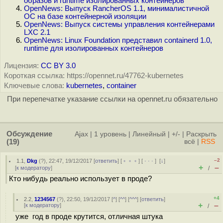
образов и runtime изолированных контейнеров
OpenNews: Выпуск RancherOS 1.1, минималистичной
ОС на базе контейнерной изоляции
OpenNews: Выпуск системы управления контейнерами
LXC 2.1
OpenNews: Linux Foundation представил containerd 1.0,
runtime для изолированных контейнеров
Лицензия:
CC BY 3.0
Короткая ссылка: https://opennet.ru/47762-kubernetes
Ключевые слова:
kubernetes
,
container
При перепечатке указание ссылки на opennet.ru обязательно
Обсуждение
Ajax
|
1 уровень
|
Линейный
|
+/-
|
Раскрыть
(19)
всё
|
RSS
–2
1.1
,
Dkg
(
?
), 22:47, 19/12/2017 [
ответить
] [
﹢﹢﹢
] [
· · ·
]
[
↓
]
+
–
[
к модератору
]
/
Кто нибудь реально использует в проде?
+4
2.2
,
1234567
(
?
), 22:50, 19/12/2017 [
^
] [
^^
] [
^^^
] [
ответить
]
+
–
[
к модератору
]
/
уже год в проде крутится, отличная штука