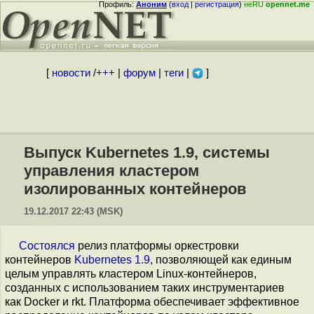
Профиль:
Аноним
(
вход
|
регистрация
)
неRU
opennet.me
[
новости
/
+++
|
форум
|
теги
|
]
Выпуск Kubernetes 1.9, системы
управления кластером
изолированных контейнеров
19.12.2017 22:43 (MSK)
Состоялся
релиз платформы оркестровки
контейнеров
Kubernetes 1.9
, позволяющей как единым
целым управлять кластером Linux-контейнеров,
созданных с использованием таких инструментариев
как Docker и rkt. Платформа обеспечивает эффективное