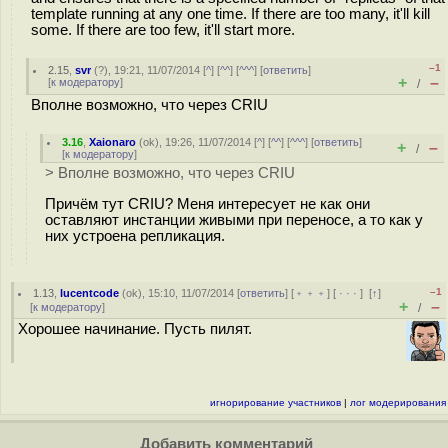
template running at any one time. If there are too many, it'll kill
some. If there are too few, it'll start more.
–1
2.15
,
svr
(
?
), 19:21, 11/07/2014 [
^
] [
^^
] [
^^^
] [
ответить
]
+
–
[
к модератору
]
/
Вполне возможно, что через CRIU
3.16
,
Xaionaro
(
ok
), 19:26, 11/07/2014 [
^
] [
^^
] [
^^^
] [
ответить
]
+
–
/
[
к модератору
]
> Вполне возможно, что через CRIU
Причём тут CRIU? Меня интересует не как они
оставляют инстанции живыми при переносе, а то как у
них устроена репликация.
–1
1.13
,
lucentcode
(
ok
), 15:10, 11/07/2014 [
ответить
] [
﹢﹢﹢
] [
· · ·
]
[
↑
]
+
–
[
к модератору
]
/
Хорошее начинание. Пусть пилят.
игнорирование участников
|
лог модерирования
Добавить комментарий