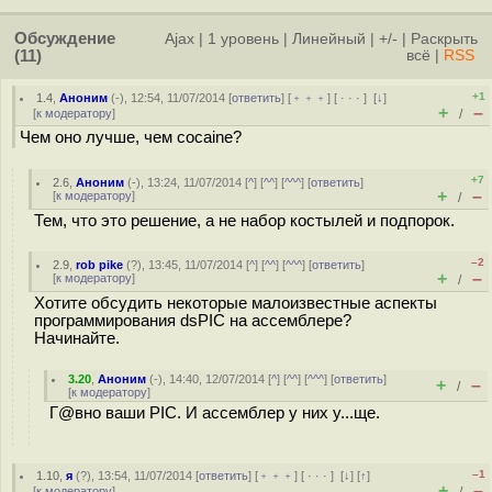
Обсуждение
Ajax
|
1 уровень
|
Линейный
|
+/-
|
Раскрыть
(11)
всё
|
RSS
+1
1.4
,
Аноним
(
-
), 12:54, 11/07/2014 [
ответить
] [
﹢﹢﹢
] [
· · ·
]
[
↓
]
+
–
[
к модератору
]
/
Чем оно лучше, чем cocaine?
+7
2.6
,
Аноним
(
-
), 13:24, 11/07/2014 [
^
] [
^^
] [
^^^
] [
ответить
]
+
–
[
к модератору
]
/
Тем, что это решение, а не набор костылей и подпорок.
–2
2.9
,
rob pike
(
?
), 13:45, 11/07/2014 [
^
] [
^^
] [
^^^
] [
ответить
]
+
–
[
к модератору
]
/
Хотите обсудить некоторые малоизвестные аспекты
программирования dsPIC на ассемблере?
Начинайте.
3.20
,
Аноним
(
-
), 14:40, 12/07/2014 [
^
] [
^^
] [
^^^
] [
ответить
]
+
–
/
[
к модератору
]
Г@вно ваши PIC. И ассемблер у них у...ще.
–1
1.10
,
я
(
?
), 13:54, 11/07/2014 [
ответить
] [
﹢﹢﹢
] [
· · ·
]
[
↓
] [
↑
]
+
–
[
к модератору
]