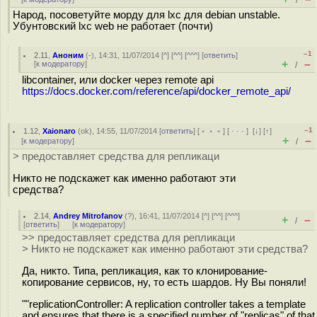
/
Народ, посоветуйте морду для lxc для debian unstable.
Убунтовский lxc web не работает (почти)
–1
2.11
,
Аноним
(
-
), 14:31, 11/07/2014 [
^
] [
^^
] [
^^^
] [
ответить
]
+
–
[
к модератору
]
/
libcontainer, или docker через remote api
https://docs.docker.com/reference/api/docker_remote_api/
–1
1.12
,
Xaionaro
(
ok
), 14:55, 11/07/2014 [
ответить
] [
﹢﹢﹢
] [
· · ·
]
[
↓
] [
↑
]
+
–
[
к модератору
]
/
> предоставляет средства для репликаци
Никто не подскажет как именно работают эти
средства?
2.14
,
Andrey Mitrofanov
(
?
), 16:41, 11/07/2014 [
^
] [
^^
] [
^^^
]
+
–
/
[
ответить
]
[
к модератору
]
>> предоставляет средства для репликаци
> Никто не подскажет как именно работают эти средства?
Да, никто. Типа, репликация, как то клонирование-
копирование сервисов, ну, то есть шардов. Ну Вы поняли!
""replicationController: A replication controller takes a template
and ensures that there is a specified number of "replicas" of that