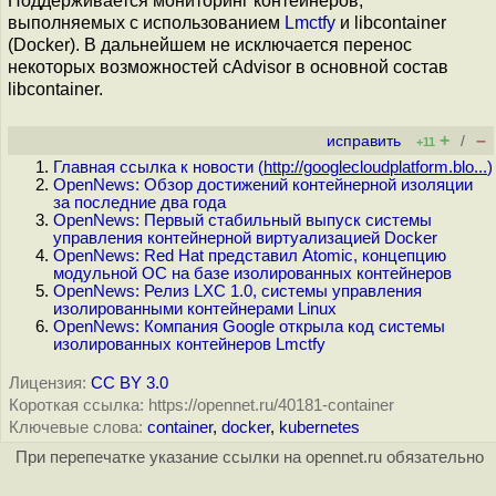
Поддерживается мониторинг контейнеров,
выполняемых с использованием
Lmctfy
и libcontainer
(Docker). В дальнейшем не исключается перенос
некоторых возможностей cAdvisor в основной состав
libcontainer.
+
–
исправить
/
+11
Главная ссылка к новости (
http://googlecloudplatform.blo...
)
OpenNews: Обзор достижений контейнерной изоляции
за последние два года
OpenNews: Первый стабильный выпуск cистемы
управления контейнерной виртуализацией Docker
OpenNews: Red Hat представил Atomic, концепцию
модульной ОС на базе изолированных контейнеров
OpenNews: Релиз LXC 1.0, системы управления
изолированными контейнерами Linux
OpenNews: Компания Google открыла код системы
изолированных контейнеров Lmctfy
Лицензия:
CC BY 3.0
Короткая ссылка: https://opennet.ru/40181-container
Ключевые слова:
container
,
docker
,
kubernetes
При перепечатке указание ссылки на opennet.ru обязательно