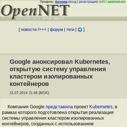
Профиль:
Аноним
(
вход
|
регистрация
)
неRU
opennet.me
[
новости
/
+++
|
форум
|
теги
|
]
Google анонсировал Kubernetes,
открытую систему управления
кластером изолированных
контейнеров
11.07.2014 11:48 (MSK)
Компания Google
представила
проект
Kubernetes
, в
рамках которого подготовлена открытая реализация
системы управления кластером изолированных
контейнеров, созданных с использованием