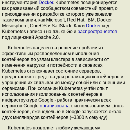
инструментария
Docker
. Kubernetes позиционируется
как развиваемый сообществом совместный проект, о
присоединении к разработке которого уже заявили
такие компании, как Microsoft, Red Hat, IBM, Docker,
Mesosphere, CoreOS и SaltStack. Как и
Doсker
код
Kubernetes написан на языке Go и
распространяется
под лицензией Apache 2.0.
Kubernetes нацелен на решение проблемы с
эффективным распределением выполнения
контейнеров по узлам кластера в зависимости от
изменения нагрузки и потребности в сервисах.
Kubernetes отслеживает состояние серверов,
предоставляет средства для репликации контейнеров и
упрощения их связывания между собой или с внешними
сервисами. При создании Kubernetes учтён опыт
использования изолированных контейнеров в
инфраструктуре Google - работа практически всех
сервисов Google
организована
с использованием Linux-
контейнеров, еженедельно в Google запускается около
двух миллиардов контейнеров (~3300 в секунду).
Kubernetes позволяет любому желающему