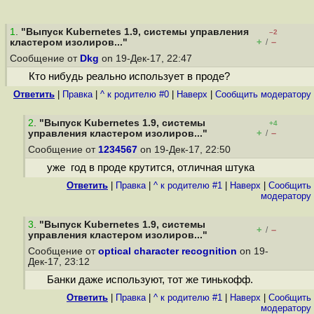
1
.
"Выпуск Kubernetes 1.9, системы управления
–2
+
–
кластером изолиров..."
/
Сообщение от
Dkg
on 19-Дек-17, 22:47
Кто нибудь реально использует в проде?
Ответить
|
Правка
|
^ к родителю #0
|
Наверх
|
Cообщить модератору
2
.
"Выпуск Kubernetes 1.9, системы
+4
+
–
управления кластером изолиров..."
/
Сообщение от
1234567
on 19-Дек-17, 22:50
уже год в проде крутится, отличная штука
Ответить
|
Правка
|
^ к родителю #1
|
Наверх
|
Cообщить
модератору
3
.
"Выпуск Kubernetes 1.9, системы
+
–
/
управления кластером изолиров..."
Сообщение от
optical character recognition
on 19-
Дек-17, 23:12
Банки даже используют, тот же тинькофф.
Ответить
|
Правка
|
^ к родителю #1
|
Наверх
|
Cообщить
модератору