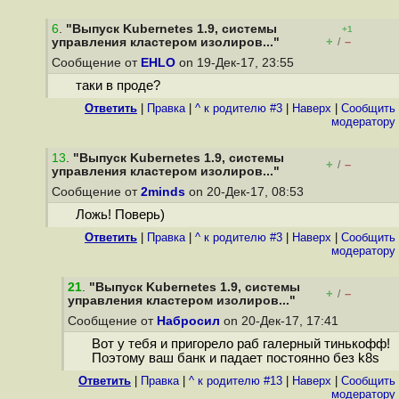
6
.
"Выпуск Kubernetes 1.9, системы
+1
+
–
управления кластером изолиров..."
/
Сообщение от
EHLO
on 19-Дек-17, 23:55
таки в проде?
Ответить
|
Правка
|
^ к родителю #3
|
Наверх
|
Cообщить
модератору
13
.
"Выпуск Kubernetes 1.9, системы
+
–
/
управления кластером изолиров..."
Сообщение от
2minds
on 20-Дек-17, 08:53
Ложь! Поверь)
Ответить
|
Правка
|
^ к родителю #3
|
Наверх
|
Cообщить
модератору
21
.
"Выпуск Kubernetes 1.9, системы
+
–
/
управления кластером изолиров..."
Сообщение от
Набросил
on 20-Дек-17, 17:41
Вот у тебя и пригорело раб галерный тинькофф!
Поэтому ваш банк и падает постоянно без k8s
Ответить
|
Правка
|
^ к родителю #13
|
Наверх
|
Cообщить
модератору