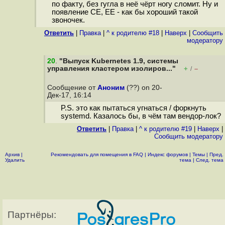
по факту, без гугла в неё чёрт ногу сломит. Ну и
появление CE, EE - как бы хороший такой
звоночек.
Ответить
|
Правка
|
^ к родителю #18
|
Наверх
|
Cообщить
модератору
20
.
"Выпуск Kubernetes 1.9, системы
управления кластером изолиров..."
+
–
/
Сообщение от
Аноним
(??) on 20-
Дек-17, 16:14
P.S. это как пытаться угнаться / форкнуть
systemd. Казалось бы, в чём там вендор-лок?
Ответить
|
Правка
|
^ к родителю #19
|
Наверх
|
Cообщить модератору
Архив
|
Рекомендовать для помещения в FAQ
|
Индекс форумов
|
Темы
|
Пред.
Удалить
тема
|
След. тема
Партнёры: