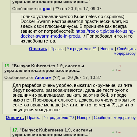
управления кластером изолиров..."
Сообщение от
gaal
(??) on 20-Дек-17, 09:07
Только устанавливается Kubernetes со скрипом:)
Docker Swarm настраивается практически влет, но
здесь свои плюсы-минусы. В принципе как всегда
зависит от потребностей:
https://rock-it.pl/tips-for-using-
docker-swarm-mode-in-produ...
/ Попробовал и то, и то
из любопытства.
Ответить
|
Правка
|
^ к родителю #1
|
Наверх
|
Cообщить
модератору
15
.
"Выпуск Kubernetes 1.9, системы
–1
+
–
управления кластером изолиров..."
/
Сообщение от
Аноним
(??) on 20-Дек-17, 10:37
Для разрабов очень удобно, выкатил окружение, из гита
берут конфиги, разворачиваются, дальше тестируют с
внешними хранилищами, выкатывают на бой. в проде
имхо нет. Производительность докера по числу открытых
сокетов вроде меньше (кстати, никто не мерил?), да и по
ощущениям медленне.
Ответить
|
Правка
|
^ к родителю #0
|
Наверх
|
Cообщить модератору
17
.
"Выпуск Kubernetes 1.9, системы
+
–
/
управления кластером изолиров..."