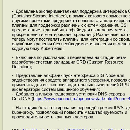
- Добавлена экспериментальная поддержка интерфейса 
(Container Storage Interface), в рамках которого совместно 
другими проектами предпринята попытка стандартизирова
плагины для поддержки различных систем хранения. CSI
предоставляет единый интерфейс для выделения места,
прикрепления и монтирования храналищ. Различные пост
теперь могут поставлять плагины для интеграции со свои
службами хранения без необходимости внесения изменен
кодовую базу Kubernetes;
- Включена по умолчанию и переведена на стадии бета-
разработки система валидации CRD (Custom Resource
Definition);
- Представлен альфа-выпуск нтерфейса SIG Node для
задействования средств аппаратного ускорения, позволя
применять для выскопроизводительных вычислений GPU
акселераторы систем машинного обучения;
- Добавлена альфа-поддержка установки DNS-сервера
CoreDNS (
https://www.opennet.ru/opennews/art.shtml?num=
- На стадию бета-тестирования переведён режим IPVS д
kube-proxy, позволяющий повысить масштабируемость и
производительность крупных кластеров.