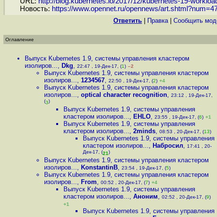
URL:
http://blog.kubernetes.io/2017/12/kubernetes-19-workload
Новость:
https://www.opennet.ru/opennews/art.shtml?num=4
Ответить
|
Правка
|
Cообщить мод
Оглавление
Выпуск Kubernetes 1.9, системы управления кластером
изолиров...
,
Dkg
,
22:47 , 19-Дек-17, (
1
)
–2
Выпуск Kubernetes 1.9, системы управления кластером
изолиров...
,
1234567
,
22:50 , 19-Дек-17, (
2
)
+4
Выпуск Kubernetes 1.9, системы управления кластером
изолиров...
,
optical character recognition
,
23:12 , 19-Дек-17,
(
)
3
Выпуск Kubernetes 1.9, системы управления
кластером изолиров...
,
EHLO
,
23:55 , 19-Дек-17, (
6
)
+1
Выпуск Kubernetes 1.9, системы управления
кластером изолиров...
,
2minds
,
08:53 , 20-Дек-17, (
13
)
Выпуск Kubernetes 1.9, системы управления
кластером изолиров...
,
Набросил
,
17:41 , 20-
Дек-17, (
)
21
Выпуск Kubernetes 1.9, системы управления кластером
изолиров...
,
KonstantinB
,
23:54 , 19-Дек-17, (
5
)
Выпуск Kubernetes 1.9, системы управления кластером
изолиров...
,
From
,
00:52 , 20-Дек-17, (
7
)
+4
Выпуск Kubernetes 1.9, системы управления
кластером изолиров...
,
Аноним
,
02:52 , 20-Дек-17, (
9
)
+1
Выпуск Kubernetes 1.9, системы управления