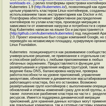
workloads-ex...
) релиз платформы оркестровки контейнеро
Kubernetes 1.9 (
http://kubernetes.io
/), позволяющей как еди
целым управлять кластером Linux-контейнеров, созданны
использованием таких инструментариев как Docker и rkt.
Платформа обеспечивает эффективное распределение
контейнеров по узлам кластера, производя миграцию в
зависимости от изменения нагрузки и потребности в серви
Код Kubernetes написан на языке Go и распространяется
(
http://github.com/kubernetes/kubernetes
) под лицензией Ap
2.0. Проект изначально был создан компанией Google, но 
переведён на независимую площадку, курируемую органи
Linux Foundation.
Kubernetes позиционируется как развиваемое сообществ
универсальное решение, не привязанное к отдельным си
и способное работать с любыми приложениями в любых
облачных окружениях. Предоставляются функции для
развёртывания и управления инфраструктурой, такие как
ведение базы DNS, балансировка нагрузки, проверка
работоспособности на уровне приложений, управление
аккаунтами, обновление и динамическое масштабировани
работающего кластера, без его остановки. Возможно
развёртывание групп контейнеров с выполнением операци
обновлений и отмены изменений сразу для всей группы, а
также логическое разбиение кластера на части с раздел
ресурсов. Имеется поддержка динамической миграции
приложений, для хранения данных которых могут применя
как локальные хранилища, так и сетевые системы хранен