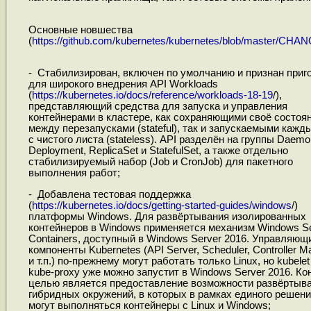
Основные новшества
(
https://github.com/kubernetes/kubernetes/blob/master/CHAN
- Стабилизирован, включен по умолчанию и признан при
для широкого внедрения API Workloads
(
https://kubernetes.io/docs/reference/workloads-18-19
/),
представляющий средства для запуска и управления
контейнерами в кластере, как сохраняющими своё состоя
между перезапусками (stateful), так и запускаемыми кажд
с чистого листа (stateless). API разделён на группы Daemo
Deployment, ReplicaSet и StatefulSet, а также отдельно
стабилизируемый набор (Job и CronJob) для пакетного
выполнения работ;
- Добавлена тестовая поддержка
(
https://kubernetes.io/docs/getting-started-guides/windows
/)
платформы Windows. Для развёртывания изолированных
контейнеров в Windows применяется механизм Windows Se
Containers, доступный в Windows Server 2016. Управляющ
компоненты Kubernetes (API Server, Scheduler, Controller M
и т.п.) по-прежнему могут работать только Linux, но kubelet
kube-proxy уже можно запустит в Windows Server 2016. Ко
целью является предоставление возможности развёртыв
гибридных окружений, в которых в рамках единого решен
могут выполняться контейнеры c Linux и Windows;