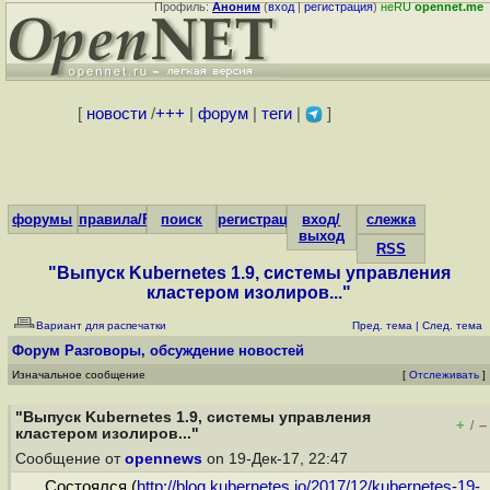
Профиль:
Аноним
(
вход
|
регистрация
)
неRU
opennet.me
[
новости
/
+++
|
форум
|
теги
|
]
форумы
правила/FAQ
поиск
регистрация
вход/
слежка
выход
RSS
"Выпуск Kubernetes 1.9, системы управления
кластером изолиров..."
Вариант для распечатки
Пред. тема
|
След. тема
Форум
Разговоры, обсуждение новостей
Изначальное сообщение
[
Отслеживать
]
"Выпуск Kubernetes 1.9, системы управления
+
–
/
кластером изолиров..."
Сообщение от
opennews
on 19-Дек-17, 22:47
Состоялся (
http://blog.kubernetes.io/2017/12/kubernetes-19-