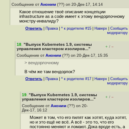
Сообщение от
Аноним
(??) on 20-Дек-17, 14:14
Какое отношение твоё описание концепции
infrastructure as a code имеет к этому вендорлочному
монстру-инвалиду?
Ответить
|
Правка
|
^ к родителю #15
|
Наверх
|
Cообщить
модератору
18
.
"Выпуск Kubernetes 1.9, системы
+
–
/
управления кластером изолиров..."
Сообщение от
Аноним
(??) on 20-Дек-17, 15:35
> вендорлочному
В чём же там вендорлок?
Ответить
|
Правка
|
^ к родителю #17
|
Наверх
|
Cообщить
модератору
19
.
"Выпуск Kubernetes 1.9, системы
+
–
/
управления кластером изолиров..."
Сообщение от
Аноним
(??) on 20-
Дек-17, 16:12
Может в том, что его пилят как хотят, куда хотят,
но и это ещё не всё. А всё - это то, что его
постоянно меняют и ломают. Дока вроде есть, а