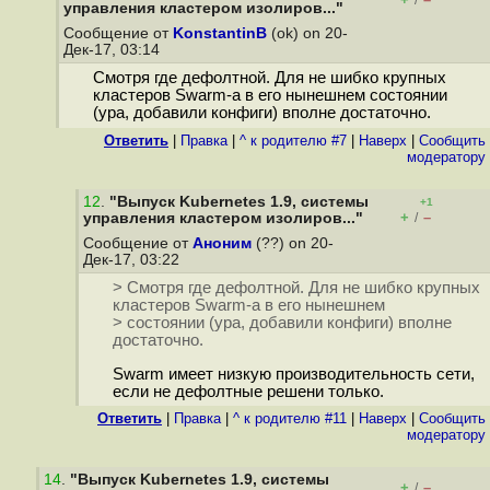
/
управления кластером изолиров..."
Сообщение от
KonstantinB
(ok) on 20-
Дек-17, 03:14
Смотря где дефолтной. Для не шибко крупных
кластеров Swarm-а в его нынешнем состоянии
(ура, добавили конфиги) вполне достаточно.
Ответить
|
Правка
|
^ к родителю #7
|
Наверх
|
Cообщить
модератору
12
.
"Выпуск Kubernetes 1.9, системы
+1
+
–
управления кластером изолиров..."
/
Сообщение от
Аноним
(??) on 20-
Дек-17, 03:22
> Смотря где дефолтной. Для не шибко крупных
кластеров Swarm-а в его нынешнем
> состоянии (ура, добавили конфиги) вполне
достаточно.
Swarm имеет низкую производительность сети,
если не дефолтные решени только.
Ответить
|
Правка
|
^ к родителю #11
|
Наверх
|
Cообщить
модератору
14
.
"Выпуск Kubernetes 1.9, системы
+
–
/