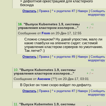
> дефолтной оркестрацией для кластерного
бекэнда
Ответить
|
Правка
|
^ к родителю #7
|
Наверх
|
Cообщить
модератору
16
.
"Выпуск Kubernetes 1.9, системы
+1
+
–
управления кластером изолиров..."
/
Сообщение от
From
on 20-Дек-17, 12:55
Сложно слишком? Ну давай упростим, мало ли
какие главбухи на опеннете сидят: системой
управления кластером серверов по умолчанию.
Так легче? :)
Ответить
|
Правка
|
^ к родителю #9
|
Наверх
|
Cообщить
модератору
10
.
"Выпуск Kubernetes 1.9, системы
+1
+
–
управления кластером изолиров..."
/
Сообщение от
Аноним
(??) on 20-Дек-17, 03:01
В Dpcker он тоже скоро войдет по-дефалту.
Ответить
|
Правка
|
^ к родителю #7
|
Наверх
|
Cообщить
модератору
11
.
"Выпуск Kubernetes 1.9, системы
+
–