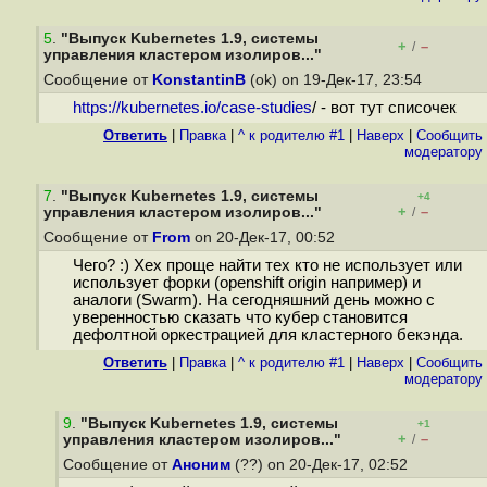
5
.
"Выпуск Kubernetes 1.9, системы
+
–
/
управления кластером изолиров..."
Сообщение от
KonstantinB
(ok) on 19-Дек-17, 23:54
https://kubernetes.io/case-studies
/ - вот тут списочек
Ответить
|
Правка
|
^ к родителю #1
|
Наверх
|
Cообщить
модератору
7
.
"Выпуск Kubernetes 1.9, системы
+4
+
–
управления кластером изолиров..."
/
Сообщение от
From
on 20-Дек-17, 00:52
Чего? :) Хех проще найти тех кто не использует или
использует форки (openshift origin например) и
аналоги (Swarm). На сегодняшний день можно с
уверенностью сказать что кубер становится
дефолтной оркестрацией для кластерного бекэнда.
Ответить
|
Правка
|
^ к родителю #1
|
Наверх
|
Cообщить
модератору
9
.
"Выпуск Kubernetes 1.9, системы
+1
+
–
управления кластером изолиров..."
/
Сообщение от
Аноним
(??) on 20-Дек-17, 02:52