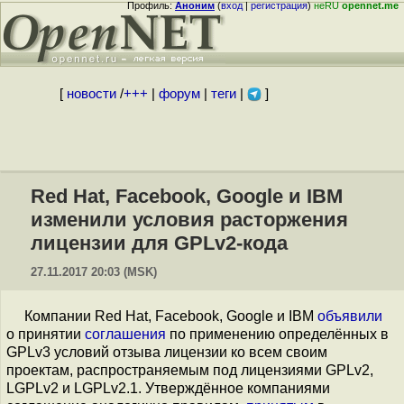
Профиль:
Аноним
(
вход
|
регистрация
)
неRU
opennet.me
[
новости
/
+++
|
форум
|
теги
|
]
Red Hat, Facebook, Google и IBM
изменили условия расторжения
лицензии для GPLv2-кода
27.11.2017 20:03 (MSK)
Компании Red Hat, Facebook, Google и IBM
объявили
о принятии
соглашения
по применению определённых в
GPLv3 условий отзыва лицензии ко всем своим
проектам, распространяемым под лицензиями GPLv2,
LGPLv2 и LGPLv2.1. Утверждённое компаниями