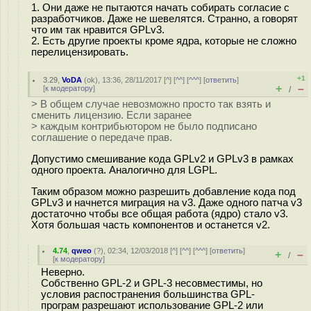
1. Они даже не пытаются начать собирать согласие с
разработчиков. Даже не шевелятся. Странно, а говорят
что им так нравится GPLv3.
2. Есть другие проекты кроме ядра, которые не сложно
перелицензировать.
+1
3.29
,
VoDA
(
ok
), 13:36, 28/11/2017 [
^
] [
^^
] [
^^^
] [
ответить
]
+
–
[
к модератору
]
/
> В общем случае невозможно просто так взять и
сменить лицензию. Если заранее
> каждым контрибьютором не было подписано
соглашение о передаче прав.
Допустимо смешивание кода GPLv2 и GPLv3 в рамках
одного проекта. Аналогично для LGPL.
Таким образом можно разрешить добавление кода под
GPLv3 и начнется миграция на v3. Даже одного патча v3
достаточно чтобы все общая работа (ядро) стало v3.
Хотя большая часть компонентов и останется v2.
4.74
,
qweo
(
?
), 02:34, 12/03/2018 [
^
] [
^^
] [
^^^
] [
ответить
]
+
–
/
[
к модератору
]
Неверно.
Собственно GPL-2 и GPL-3 несовместимы, но
условия распостранения большинства GPL-
програм разрешают использование GPL-2 или