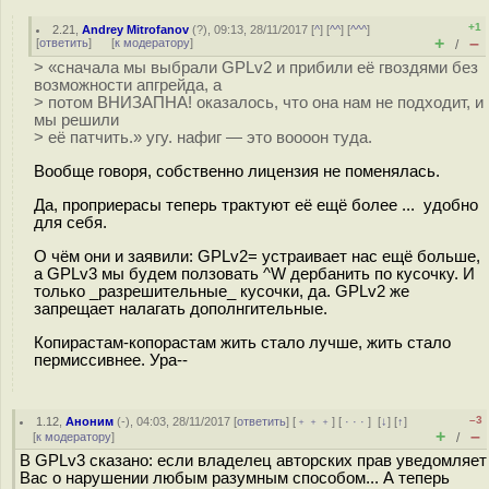
+1
2.21
,
Andrey Mitrofanov
(
?
), 09:13, 28/11/2017 [
^
] [
^^
] [
^^^
]
+
–
[
ответить
]
[
к модератору
]
/
> «сначала мы выбрали GPLv2 и прибили её гвоздями без
возможности апгрейда, а
> потом ВНИЗАПНА! оказалось, что она нам не подходит, и
мы решили
> её патчить.» угу. нафиг — это воооон туда.
Вообще говоря, собственно лицензия не поменялась.
Да, проприерасы теперь трактуют её ещё более ... удобно
для себя.
О чём они и заявили: GPLv2= устраивает нас ещё больше,
а GPLv3 мы будем ползовать ^W дербанить по кусочку. И
только _разрешительные_ кусочки, да. GPLv2 же
запрещает налагать дополнгительные.
Копирастам-копорастам жить стало лучше, жить стало
пермиссивнее. Ура--
–3
1.12
,
Аноним
(
-
), 04:03, 28/11/2017 [
ответить
] [
﹢﹢﹢
] [
· · ·
]
[
↓
] [
↑
]
+
–
[
к модератору
]
/
В GPLv3 сказано: если владелец авторских прав уведомляет
Вас о нарушении любым разумным способом... А теперь