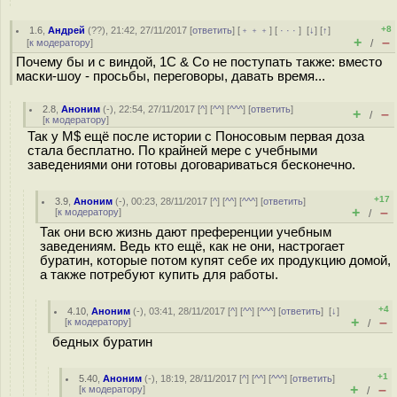
+8
1.6
,
Андрей
(
??
), 21:42, 27/11/2017 [
ответить
] [
﹢﹢﹢
] [
· · ·
]
[
↓
] [
↑
]
+
–
[
к модератору
]
/
Почему бы и с виндой, 1С & Co не поступать также: вместо
маски-шоу - просьбы, переговоры, давать время...
2.8
,
Аноним
(
-
), 22:54, 27/11/2017 [
^
] [
^^
] [
^^^
] [
ответить
]
+
–
/
[
к модератору
]
Так у M$ ещё после истории с Поносовым первая доза
стала бесплатно. По крайней мере с учебными
заведениями они готовы договариваться бесконечно.
+17
3.9
,
Аноним
(
-
), 00:23, 28/11/2017 [
^
] [
^^
] [
^^^
] [
ответить
]
+
–
[
к модератору
]
/
Так они всю жизнь дают преференции учебным
заведениям. Ведь кто ещё, как не они, настрогает
буратин, которые потом купят себе их продукцию домой,
а также потребуют купить для работы.
+4
4.10
,
Аноним
(
-
), 03:41, 28/11/2017 [
^
] [
^^
] [
^^^
] [
ответить
]
[
↓
]
+
–
[
к модератору
]
/
бедных буратин
+1
5.40
,
Аноним
(
-
), 18:19, 28/11/2017 [
^
] [
^^
] [
^^^
] [
ответить
]
+
–
[
к модератору
]
/