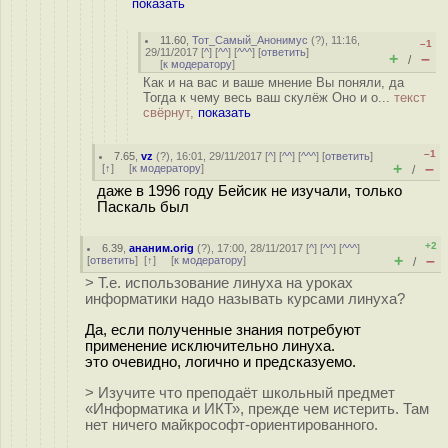
показать
11.60
,
Тот_Самый_Анонимус
(
?
), 11:16,
–1
29/11/2017 [
^
] [
^^
] [
^^^
] [
ответить
]
+
–
/
[
к модератору
]
Как и на вас и ваше мнение Вы поняли, да
Тогда к чему весь ваш скулёж Оно и о...
текст
свёрнут,
показать
–1
7.65
,
vz
(
?
), 16:01, 29/11/2017 [
^
] [
^^
] [
^^^
] [
ответить
]
+
–
[
↑
] [
к модератору
]
/
даже в 1996 году Бейсик не изучали, только
Паскаль был
+2
6.39
,
ананим.orig
(
?
), 17:00, 28/11/2017 [
^
] [
^^
] [
^^^
]
+
–
[
ответить
]
[
↑
] [
к модератору
]
/
> Т.е. использование линуха на уроках
информатики надо называть курсами линуха?
Да, если полученные знания потребуют
применение исключительно линуха.
это очевидно, логично и предсказуемо.
> Изучите что преподаёт школьный предмет
«Информатика и ИКТ», прежде чем истерить. Там
нет ничего майкрософт-ориентированного.