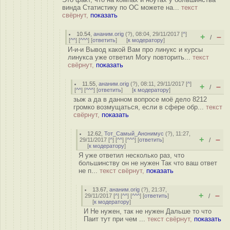
винда Статистику по ОС можете на...
текст
свёрнут,
показать
10.54
,
ананим.orig
(
?
), 08:04, 29/11/2017 [
^
]
+
–
/
[
^^
] [
^^^
] [
ответить
]
[
к модератору
]
И-и-и Вывод какой Вам про линукс и курсы
линукса уже ответил Могу повторить...
текст
свёрнут,
показать
11.55
,
ананим.orig
(
?
), 08:11, 29/11/2017 [
^
]
+
–
/
[
^^
] [
^^^
] [
ответить
]
[
к модератору
]
зыж а да в данном вопросе моё дело 8212
громко возмущаться, если в сфере обр...
текст
свёрнут,
показать
12.62
,
Тот_Самый_Анонимус
(
?
), 11:27,
+
–
29/11/2017 [
^
] [
^^
] [
^^^
] [
ответить
]
/
[
к модератору
]
Я уже ответил несколько раз, что
большинству он не нужен Так что ваш ответ
не п...
текст свёрнут,
показать
13.67
,
ананим.orig
(
?
), 21:37,
+
–
29/11/2017 [
^
] [
^^
] [
^^^
] [
ответить
]
/
[
к модератору
]
И Не нужен, так не нужен Дальше то что
Паит тут при чем ...
текст свёрнут,
показать