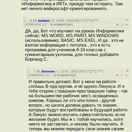
«Информатика и ИКТ», прежде чем истерить. Там
нет ничего майкрософт-ориентированного.
+1
6.24
,
berkwit
(
?
), 10:56, 28/11/2017 [
^
] [
^^
] [
^^^
]
+
–
[
ответить
]
[
↓
] [
к модератору
]
/
ДА, да, Вот что изучают на уроках Информатики
сейчас: MS WORD, MS PAINT, MS WINDOWS
(использование), BASIC, MS EXEL. И да , это не
взятая информация с потолка , это и есть
программа для учеников 8-10 классов с
гуманитарным уклоном, для точных добавите
Борланд С.
–3
7.30
,
Аноним
(
-
), 13:43, 28/11/2017 [
^
] [
^^
] [
^^^
]
+
–
[
ответить
]
[
↓
] [
к модератору
]
/
И правильно делают. Вот у меня на работе -
сплошь В-нда кругом, и не одного Линукса. И я
тебе открою страшную-престрашную тайну - так
на большинстве рабочих мест, оснащенных
компом. Хорошо ли это или плохо - другой
вопрос, но школа должна давать те знания,
которые будут востребованы в будущей работе.
А Линукс можно изучить самостоятельно, если
желание будет. Мы ж с тобой научились, хотя
никто не заставлял, и некому было научить. А
теперь мы можем передать свои знания своим