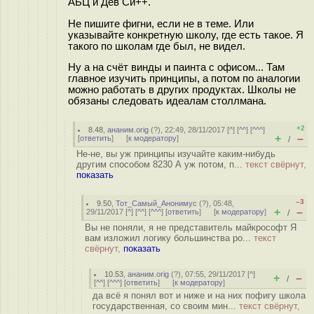
АБЦ и Дев Си++.
Не пишите фигни, если не в теме. Или
указывайте конкретную школу, где есть такое. Я
такого по школам где был, не видел.
Ну а на счёт винды и паинта с офисом... Там
главное изучить принципы, а потом по аналогии
можно работать в других продуктах. Школы не
обязаны следовать идеалам столлмана.
+2
8.48
,
ананим.orig
(
?
), 22:49, 28/11/2017 [
^
] [
^^
] [
^^^
]
+
–
[
ответить
]
[
к модератору
]
/
Не-не, вы уж принципы изучайте каким-нибудь
другим способом 8230 А уж потом, п...
текст свёрнут,
показать
–3
9.50
,
Тот_Самый_Анонимус
(
?
), 05:48,
+
–
29/11/2017 [
^
] [
^^
] [
^^^
] [
ответить
]
[
к модератору
]
/
Вы не поняли, я не представитель майкрософт Я
вам изложил логику большинства ро...
текст
свёрнут,
показать
10.53
,
ананим.orig
(
?
), 07:55, 29/11/2017 [
^
]
+
–
/
[
^^
] [
^^^
] [
ответить
]
[
к модератору
]
да всё я понял вот и ниже и на них пофигу школа
государственная, со своим мин...
текст свёрнут,