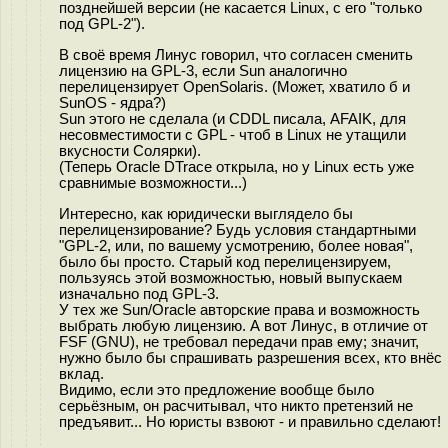
позднейшей версии (не касается Linux, с его "только
под GPL-2").
В своё время Линус говорил, что согласен сменить
лицензию на GPL-3, если Sun аналогично
перелицензирует OpenSolaris. (Может, хватило б и
SunOS - ядра?)
Sun этого не сделала (и CDDL писала, AFAIK, для
несовместимости с GPL - чтоб в Linux не утащили
вкусности Солярки).
(Теперь Oracle DTrace открыла, но у Linux есть уже
сравнимые возможности...)
Интересно, как юридически выглядело бы
перелицензирование? Будь условия стандартными
"GPL-2, или, по вашему усмотрению, более новая",
было бы просто. Старый код перелицензируем,
пользуясь этой возможностью, новый выпускаем
изначально под GPL-3.
У тех же Sun/Oracle авторские права и возможность
выбрать любую лицензию. А вот Линус, в отличие от
FSF (GNU), не требовал передачи прав ему; значит,
нужно было бы спрашивать разрешения всех, кто внёс
вклад.
Видимо, если это предложение вообще было
серьёзным, он расчитывал, что никто претензий не
предъявит... Но юристы взвоют - и правильно сделают!