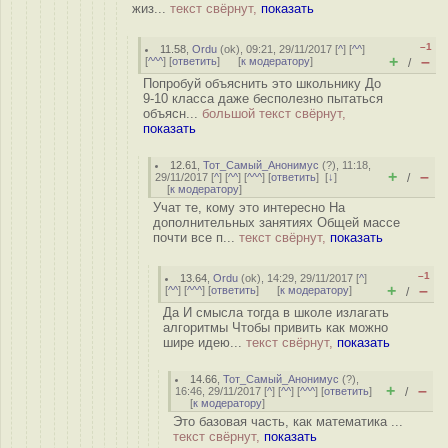
жиз...
текст свёрнут,
показать
–1
11.58
,
Ordu
(
ok
), 09:21, 29/11/2017 [
^
] [
^^
]
+
–
[
^^^
] [
ответить
]
[
к модератору
]
/
Попробуй объяснить это школьнику До
9-10 класса даже бесполезно пытаться
объясн...
большой текст свёрнут,
показать
12.61
,
Тот_Самый_Анонимус
(
?
), 11:18,
+
–
29/11/2017 [
^
] [
^^
] [
^^^
] [
ответить
]
[
↓
]
/
[
к модератору
]
Учат те, кому это интересно На
дополнительных занятиях Общей массе
почти все п...
текст свёрнут,
показать
–1
13.64
,
Ordu
(
ok
), 14:29, 29/11/2017 [
^
]
+
–
[
^^
] [
^^^
] [
ответить
]
[
к модератору
]
/
Да И смысла тогда в школе излагать
алгоритмы Чтобы привить как можно
шире идею...
текст свёрнут,
показать
14.66
,
Тот_Самый_Анонимус
(
?
),
+
–
16:46, 29/11/2017 [
^
] [
^^
] [
^^^
] [
ответить
]
/
[
к модератору
]
Это базовая часть, как математика ...
текст свёрнут,
показать