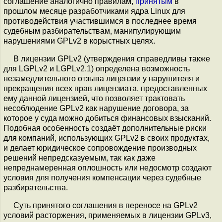
соглашение аналогично правилам,
принятым
в
прошлом месяце разработчиками ядра Linux для
противодействия участившимся в последнее время
судебным разбирательствам, манипулирующим
нарушениями GPLv2 в корыстных целях.
В лицензии GPLv2 (утверждения справедливы также
для LGPLv2 и LGPLv2.1) определена возможность
незамедлительного отзыва лицензии у нарушителя и
прекращения всех прав лицензиата, предоставленных
ему данной лицензией, что позволяет трактовать
несоблюдение GPLv2 как нарушение договора, за
которое у суда можно добиться финансовых взысканий.
Подобная особенность создаёт дополнительные риски
для компаний, использующих GPLv2 в своих продуктах,
и делает юридическое сопровождение производных
решений непредсказуемым, так как даже
непреднамеренная оплошность или недосмотр создают
условия для получения компенсации через судебные
разбирательства.
Суть принятого соглашения в переносе на GPLv2
условий расторжения, применяемых в лицензии GPLv3,