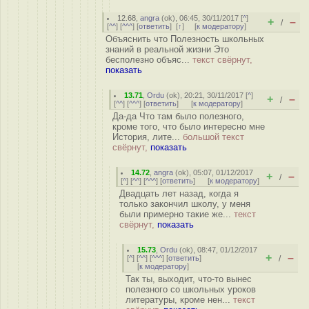
12.68
,
angra
(
ok
), 06:45, 30/11/2017 [
^
]
+
–
/
[
^^
] [
^^^
] [
ответить
]
[
↑
] [
к модератору
]
Объяснить что Полезность школьных
знаний в реальной жизни Это
бесполезно объяс...
текст свёрнут,
показать
13.71
,
Ordu
(
ok
), 20:21, 30/11/2017 [
^
]
+
–
/
[
^^
] [
^^^
] [
ответить
]
[
к модератору
]
Да-да Что там было полезного,
кроме того, что было интересно мне
История, лите...
большой текст
свёрнут,
показать
14.72
,
angra
(
ok
), 05:07, 01/12/2017
+
–
/
[
^
] [
^^
] [
^^^
] [
ответить
]
[
к модератору
]
Двадцать лет назад, когда я
только закончил школу, у меня
были примерно такие же...
текст
свёрнут,
показать
15.73
,
Ordu
(
ok
), 08:47, 01/12/2017
+
–
[
^
] [
^^
] [
^^^
] [
ответить
]
/
[
к модератору
]
Так ты, выходит, что-то вынес
полезного со школьных уроков
литературы, кроме нен...
текст