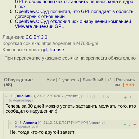
GPL в своих попытках остановить перенос кода в ядро
Linux
OpenNews: Суд посчитал, что GPL попадает в область
договорных отношений
OpenNews: Суд отклонил иск о нарушении компанией
VMware лицензии GPL
Лицензия:
CC BY 3.0
Короткая ссылка: https://opennet.ru/47636-gpl
Ключевые слова:
gpl
,
license
При перепечатке указание ссылки на opennet.ru обязательно
Обсуждение
Ajax
|
1 уровень
|
Линейный
|
+/-
|
Раскрыть
(58)
всё
|
RSS
1.1
,
Аноним
(
-
), 20:28, 27/11/2017 [
ответить
] [
﹢﹢﹢
] [
· · ·
]
[
↓
]
+
–
/
[
к модератору
]
Теперь за 30 дней можно успеть заставить молчать того, кто
сообщил о нарушении :)
2.43
,
Аноним
(
-
), 21:13, 28/11/2017 [
^
] [
^^
] [
^^^
] [
ответить
]
+
–
/
[
к модератору
]
Не, тогда кто-то другой заявит