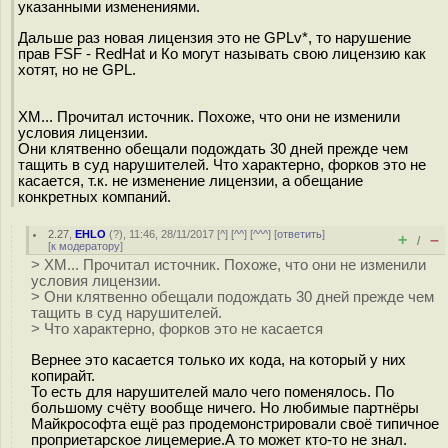
указанными изменениями.
Дальше раз новая лицензия это не GPLv*, то нарушение
прав FSF - RedHat и Ко могут называть свою лицензию как
хотят, но не GPL.
ХМ... Прочитал источник. Похоже, что они не изменили
условия лицензии.
Они клятвенно обещали подождать 30 дней прежде чем
тащить в суд нарушителей. Что характерно, форков это не
касается, т.к. не изменение лицензии, а обещание
конкретных компаний.
2.27
,
EHLO
(
?
), 11:46, 28/11/2017 [
^
] [
^^
] [
^^^
] [
ответить
]
+
–
/
[
к модератору
]
> ХМ... Прочитал источник. Похоже, что они не изменили
условия лицензии.
> Они клятвенно обещали подождать 30 дней прежде чем
тащить в суд нарушителей.
> Что характерно, форков это не касается
Вернее это касается только их кода, на который у них
копирайт.
То есть для нарушителей мало чего поменялось. По
большому счёту вообще ничего. Но любимые партнёры
Майкрософта ещё раз продемонстрировали своё типичное
проприетарское лицемерие.А то может кто-то не знал.