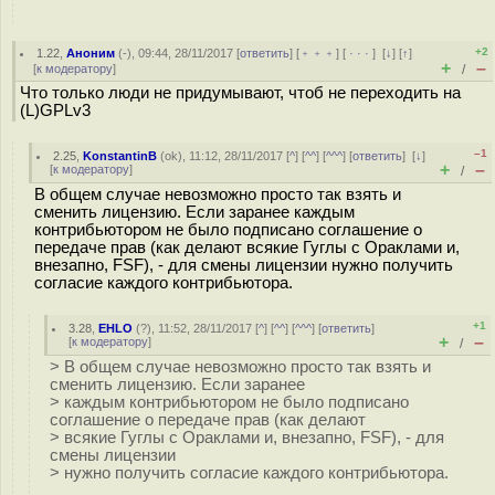
+2
1.22
,
Аноним
(
-
), 09:44, 28/11/2017 [
ответить
] [
﹢﹢﹢
] [
· · ·
]
[
↓
] [
↑
]
+
–
[
к модератору
]
/
Что только люди не придумывают, чтоб не переходить на
(L)GPLv3
–1
2.25
,
KonstantinB
(
ok
), 11:12, 28/11/2017 [
^
] [
^^
] [
^^^
] [
ответить
]
[
↓
]
+
–
[
к модератору
]
/
В общем случае невозможно просто так взять и
сменить лицензию. Если заранее каждым
контрибьютором не было подписано соглашение о
передаче прав (как делают всякие Гуглы с Ораклами и,
внезапно, FSF), - для смены лицензии нужно получить
согласие каждого контрибьютора.
+1
3.28
,
EHLO
(
?
), 11:52, 28/11/2017 [
^
] [
^^
] [
^^^
] [
ответить
]
+
–
[
к модератору
]
/
> В общем случае невозможно просто так взять и
сменить лицензию. Если заранее
> каждым контрибьютором не было подписано
соглашение о передаче прав (как делают
> всякие Гуглы с Ораклами и, внезапно, FSF), - для
смены лицензии
> нужно получить согласие каждого контрибьютора.