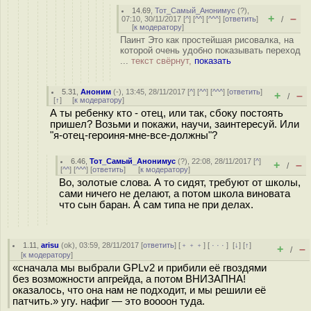
14.69
,
Тот_Самый_Анонимус
(
?
),
+
–
07:10, 30/11/2017 [
^
] [
^^
] [
^^^
] [
ответить
]
/
[
к модератору
]
Паинт Это как простейшая рисовалка, на
которой очень удобно показывать переход
...
текст свёрнут,
показать
5.31
,
Аноним
(
-
), 13:45, 28/11/2017 [
^
] [
^^
] [
^^^
] [
ответить
]
+
–
/
[
↑
] [
к модератору
]
А ты ребенку кто - отец, или так, сбоку постоять
пришел? Возьми и покажи, научи, заинтересуй. Или
"я-отец-героиня-мне-все-должны"?
6.46
,
Тот_Самый_Анонимус
(
?
), 22:08, 28/11/2017 [
^
]
+
–
/
[
^^
] [
^^^
] [
ответить
]
[
к модератору
]
Во, золотые слова. А то сидят, требуют от школы,
сами ничего не делают, а потом школа виновата
что сын баран. А сам типа не при делах.
1.11
,
arisu
(
ok
), 03:59, 28/11/2017 [
ответить
] [
﹢﹢﹢
] [
· · ·
]
[
↓
] [
↑
]
+
–
/
[
к модератору
]
«сначала мы выбрали GPLv2 и прибили её гвоздями
без возможности апгрейда, а потом ВНИЗАПНА!
оказалось, что она нам не подходит, и мы решили её
патчить.» угу. нафиг — это воооон туда.