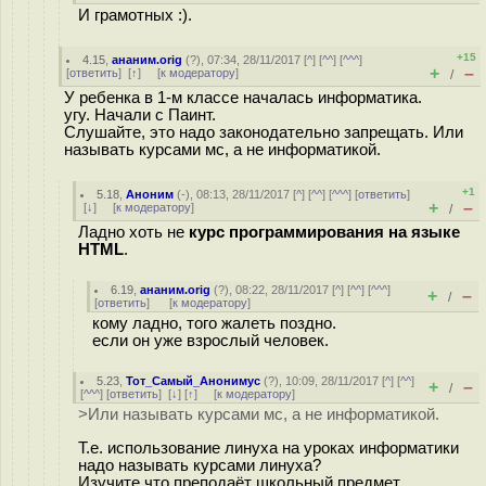
И грамотных :).
+15
4.15
,
ананим.orig
(
?
), 07:34, 28/11/2017 [
^
] [
^^
] [
^^^
]
+
–
[
ответить
]
[
↑
] [
к модератору
]
/
У ребенка в 1-м классе началась информатика.
угу. Начали с Паинт.
Слушайте, это надо законодательно запрещать. Или
называть курсами мс, а не информатикой.
+1
5.18
,
Аноним
(
-
), 08:13, 28/11/2017 [
^
] [
^^
] [
^^^
] [
ответить
]
+
–
[
↓
] [
к модератору
]
/
Ладно хоть не
курс программирования на языке
HTML
.
6.19
,
ананим.orig
(
?
), 08:22, 28/11/2017 [
^
] [
^^
] [
^^^
]
+
–
/
[
ответить
]
[
к модератору
]
кому ладно, того жалеть поздно.
если он уже взрослый человек.
5.23
,
Тот_Самый_Анонимус
(
?
), 10:09, 28/11/2017 [
^
] [
^^
]
+
–
/
[
^^^
] [
ответить
]
[
↓
] [
↑
] [
к модератору
]
>Или называть курсами мс, а не информатикой.
Т.е. использование линуха на уроках информатики
надо называть курсами линуха?
Изучите что преподаёт школьный предмет