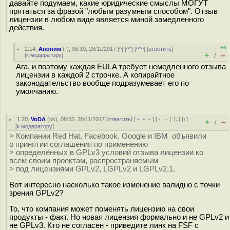
давайте подумаем, какие юридические смыслы МОГУТ
прятаться за фразой "любым разумным способом". Отзыв
лицензии в любом виде является миной замедленного
действия.
+6
2.14
,
Аноним
(
-
), 06:30, 28/11/2017 [
^
] [
^^
] [
^^^
] [
ответить
]
+
–
[
к модератору
]
/
Ага, и поэтому каждая EULA требует немедленного отзыва
лицензии в каждой 2 строчке. А копирайтное
законодательство вообще подразумевает его по
умолчанию.
1.20
,
VoDA
(
ok
), 08:55, 28/11/2017 [
ответить
] [
﹢﹢﹢
] [
· · ·
]
[
↓
] [
↑
]
+
–
/
[
к модератору
]
> Компании Red Hat, Facebook, Google и IBM объявили
о принятии соглашения по применению
> определённых в GPLv3 условий отзыва лицензии ко
всем своим проектам, распространяемым
> под лицензиями GPLv2, LGPLv2 и LGPLv2.1.
Вот интересно насколько такое изменение валидно с точки
зрения GPLv2?
То, что компания может поменять лицензию на свои
продукты - факт. Но новая лицензия формально и не GPLv2 и
не GPLv3. Кто не согласен - приведите линк на FSF с