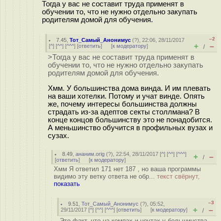
Тогда у вас не составит труда применят в
обучении то, что не нужно отдельно закупать
родителям домой для обучения.
–2
7.45
,
Тот_Самый_Анонимус
(
?
), 22:06, 28/11/2017
+
–
[
^
] [
^^
] [
^^^
] [
ответить
]
[
к модератору
]
/
>Тогда у вас не составит труда применят в
обучении то, что не нужно отдельно закупать
родителям домой для обучения.
Хмм. У большинства дома винда. И им плевать
на ваши хотелки. Потому и учат винде. Опять
же, почему интересы большинства должны
страдать из-за адептов секты столлмана? В
конце концов большинству это не понадобится.
А меньшинство обучится в профильных вузах и
сузах.
8.49
,
ананим.orig
(
?
), 22:54, 28/11/2017 [
^
] [
^^
] [
^^^
]
+
–
/
[
ответить
]
[
к модератору
]
Хмм Я ответил 171 нет 187 , но ваша программы
видимо эту ветку ответа не обр...
текст свёрнут,
показать
–3
9.51
,
Тот_Самый_Анонимус
(
?
), 05:52,
+
–
29/11/2017 [
^
] [
^^
] [
^^^
] [
ответить
]
[
к модератору
]
/
Это факт, что на компах и ноутах у большинства