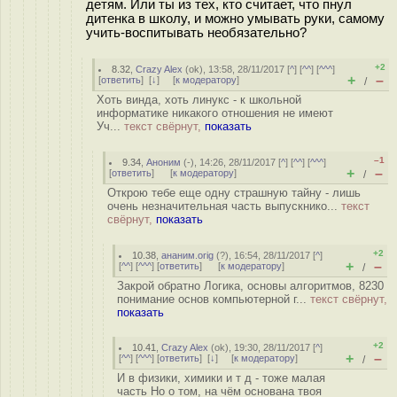
детям. Или ты из тех, кто считает, что пнул
дитенка в школу, и можно умывать руки, самому
учить-воспитывать необязательно?
+2
8.32
,
Crazy Alex
(
ok
), 13:58, 28/11/2017 [
^
] [
^^
] [
^^^
]
+
–
[
ответить
]
[
↓
] [
к модератору
]
/
Хоть винда, хоть линукс - к школьной
информатике никакого отношения не имеют
Уч...
текст свёрнут,
показать
–1
9.34
,
Аноним
(
-
), 14:26, 28/11/2017 [
^
] [
^^
] [
^^^
]
+
–
[
ответить
]
[
к модератору
]
/
Открою тебе еще одну страшную тайну - лишь
очень незначительная часть выпускнико...
текст
свёрнут,
показать
+2
10.38
,
ананим.orig
(
?
), 16:54, 28/11/2017 [
^
]
+
–
[
^^
] [
^^^
] [
ответить
]
[
к модератору
]
/
Закрой обратно Логика, основы алгоритмов, 8230
понимание основ компьютерной г...
текст свёрнут,
показать
+2
10.41
,
Crazy Alex
(
ok
), 19:30, 28/11/2017 [
^
]
+
–
[
^^
] [
^^^
] [
ответить
]
[
↓
] [
к модератору
]
/
И в физики, химики и т д - тоже малая
часть Но о том, на чём основана твоя