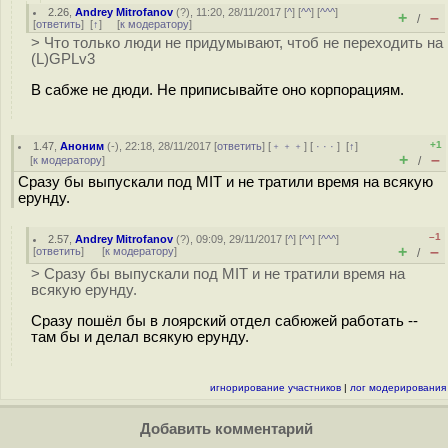
2.26
,
Andrey Mitrofanov
(
?
), 11:20, 28/11/2017 [
^
] [
^^
] [
^^^
]
+
–
/
[
ответить
]
[
↑
] [
к модератору
]
> Что только люди не придумывают, чтоб не переходить на
(L)GPLv3
В сабже не дюди. Не приписывайте оно корпорациям.
+1
1.47
,
Аноним
(
-
), 22:18, 28/11/2017 [
ответить
] [
﹢﹢﹢
] [
· · ·
]
[
↑
]
+
–
[
к модератору
]
/
Сразу бы выпускали под MIT и не тратили время на всякую
ерунду.
–1
2.57
,
Andrey Mitrofanov
(
?
), 09:09, 29/11/2017 [
^
] [
^^
] [
^^^
]
+
–
[
ответить
]
[
к модератору
]
/
> Сразу бы выпускали под MIT и не тратили время на
всякую ерунду.
Сразу пошёл бы в лоярский отдел сабюжей работать --
там бы и делал всякую ерунду.
игнорирование участников
|
лог модерирования
Добавить комментарий