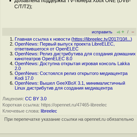
Добавлена поддержка TV-тюнера Xbox ONE (DVB-
C/T/T2);
+
–
исправить
/
+6
Главная ссылка к новости (
https://libreelec.tv/2017/10/l...
)
OpenNews: Первый выпуск проекта LibreELEC,
ответвившегося от OpenELEC
OpenNews: Релиз дистрибутива для создания домашних
кинотеатров OpenELEC 8.0
OpenNews: Доступна открытая игровая консоль Lakka
2.0
OpenNews: Состоялся релиз открытого медиацентра
Kodi 17.0
OpenNews: Вышел GeeXBoX 3.1, минималистичный
Linux дистрибутив для создания медиацентра
Лицензия:
CC BY 3.0
Короткая ссылка: https://opennet.ru/47465-libreelec
Ключевые слова:
libreelec
При перепечатке указание ссылки на opennet.ru обязательно