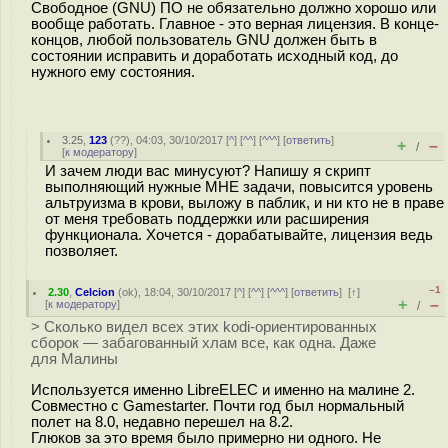
Свободное (GNU) ПО не обязательно должно хорошо или
вообще работать. Главное - это верная лицензия. В конце-
концов, любой пользователь GNU должен быть в
состоянии исправить и доработать исходный код, до
нужного ему состояния.
3.25
,
123
(
??
), 04:03, 30/10/2017 [
^
] [
^^
] [
^^^
] [
ответить
]
+
–
/
[
к модератору
]
И зачем люди вас минусуют? Напишу я скрипт
выполняющий нужные МНЕ задачи, повысится уровень
альтруизма в крови, выложу в паблик, и ни кто не в праве
от меня требовать поддержки или расширения
функционала. Хочется - дорабатывайте, лицензия ведь
позволяет.
–1
2.30
,
Celcion
(
ok
), 18:04, 30/10/2017 [
^
] [
^^
] [
^^^
] [
ответить
]
[
↑
]
+
–
[
к модератору
]
/
> Сколько видел всех этих kodi-ориентированных
сборок — забагованный хлам все, как одна. Даже
для Малины
Используется именно LibreELEC и именно на малине 2.
Совместно с Gamestarter. Почти год был нормальный
полет на 8.0, недавно перешел на 8.2.
Глюков за это время было примерно ни одного. Не