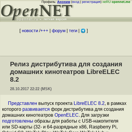
Профиль:
Аноним
(
вход
|
регистрация
)
неRU
opennet.me
[
новости
/
+++
|
форум
|
теги
|
]
Релиз дистрибутива для создания
домашних кинотеатров LibreELEC
8.2
28.10.2017 22:22 (MSK)
Представлен
выпуск проекта
LibreELEC 8.2
, в рамках
которого
развивается
форк дистрибутива для создания
домашних кинотеатров
OpenELEC
. Для загрузки
подготовлены
образы для работы с USB-накопителя
или SD-карты (32- и 64-разрядные x86, Raspberry Pi,