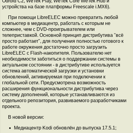
Odroid C2, WeTek Play, WeTek Core WeTek Hub и
устройства на базе платформы Freescale i.MX6).
При помощи LibreELEC можно превратить любой
компьютер в медиацентр, работать с которым не
сложнее, чем с DVD-проигрывателем или
телеприставкой. Основной принцип дистрибутива "всё
просто работает", для получения полностью готового к
работе окружения достаточно просто загрузить
LibreELEC с Flash-накопителя. Пользователю нет
необходимости заботиться о поддержании системы в
актуальном состоянии - в дистрибутиве используется
система автоматической загрузки и установки
обновлений, активируемая при подключении к
глобальной сети. Предусмотрена возможность
расширения функциональности дистрибутива через
систему дополнений, которые устанавливаются из
отдельного репозитория, развиваемого разработчиками
проекта.
В новой версии:
Медиацентр Kodi обновлён до выпуска 17.5.1;