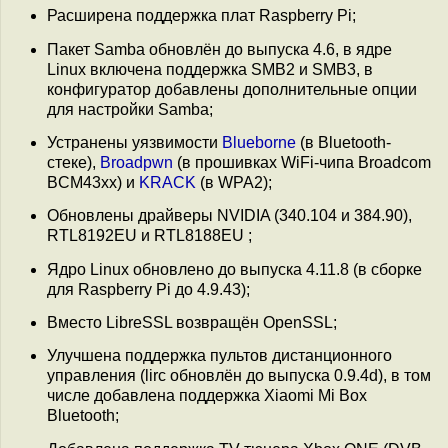
Расширена поддержка плат Raspberry Pi;
Пакет Samba обновлён до выпуска 4.6, в ядре
Linux включена поддержка SMB2 и SMB3, в
конфигуратор добавлены дополнительные опции
для настройки Samba;
Устранены уязвимости
Blueborne
(в Bluetooth-
стеке),
Broadpwn
(в прошивках WiFi-чипа Broadcom
BCM43xx) и
KRACK
(в WPA2);
Обновлены драйверы NVIDIA (340.104 и 384.90),
RTL8192EU и RTL8188EU ;
Ядро Linux обновлено до выпуска 4.11.8 (в сборке
для Raspberry Pi до 4.9.43);
Вместо LibreSSL возвращён OpenSSL;
Улучшена поддержка пультов дистанционного
управления (lirc обновлён до выпуска 0.9.4d), в том
числе добавлена поддержка Xiaomi Mi Box
Bluetooth;