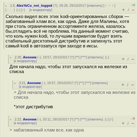
+8
1.6
,
AlexYeCu_not_logged
(
?
), 09:28, 29/10/2017 [
ответить
] [
﹢﹢﹢
]
+
–
[
· · ·
]
[
↓
] [
↑
] [
к модератору
]
/
Сколько видел всех этих kodi-ориентированных сборок —
забагованный хлам все, как одна. Даже для Малины, хотя
при столь ограниченном ассортименте железа, казалось
бы,отладить всё не проблема. На данный момент считаю,
что коль нужен kodi, то лучшим вариантом будет взять
стабильный десктопный дистрибутив и запихнуть этот
самый kodi в автозапуск при заходе в иксы.
2.20
,
Аноним
(
-
), 18:57, 29/10/2017 [
^
] [
^^
] [
^^^
] [
ответить
]
[
↓
]
+
–
/
[
к модератору
]
Для начала надо, чтобы этот запускался на железке из
списка
3.21
,
Аноним
(
-
), 18:57, 29/10/2017 [
^
] [
^^
] [
^^^
] [
ответить
]
+
–
/
[
к модератору
]
> Для начала надо, чтобы этот запускался на железке из
списка
*этот дистрибутив
–5
2.22
,
Аноним
(
-
), 20:11, 29/10/2017 [
^
] [
^^
] [
^^^
] [
ответить
]
[
↓
] [
↑
]
+
–
[
к модератору
]
/
> забагованный хлам все, как одна