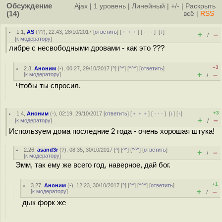
Обсуждение
Ajax
|
1 уровень
|
Линейный
|
+/-
|
Раскрыть
(14)
всё
|
RSS
1.1
,
AS
(
??
), 22:43, 28/10/2017 [
ответить
] [
﹢﹢﹢
] [
· · ·
]
[
↓
]
+
–
/
[
к модератору
]
либре с несвободными дровами - как это ???
–3
2.3
,
Аноним
(
-
), 00:27, 29/10/2017 [
^
] [
^^
] [
^^^
] [
ответить
]
+
–
[
к модератору
]
/
Чтобы ты спросил.
+3
1.4
,
Аноним
(
-
), 02:19, 29/10/2017 [
ответить
] [
﹢﹢﹢
] [
· · ·
]
[
↓
] [
↑
]
+
–
[
к модератору
]
/
Используем дома последние 2 года - очень хорошая штука!
2.26
,
asand3r
(
?
), 08:35, 30/10/2017 [
^
] [
^^
] [
^^^
] [
ответить
]
+
–
/
[
к модератору
]
Эмм, так ему же всего год, наверное, дай бог.
+1
3.27
,
Аноним
(
-
), 12:23, 30/10/2017 [
^
] [
^^
] [
^^^
] [
ответить
]
+
–
[
к модератору
]
/
дык форк же