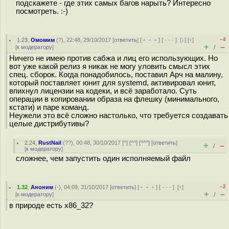
подскажете - где этих самых багов нарыть? Интересно
посмотреть. :-)
–4
1.23
,
Омомим
(
?
), 22:48, 29/10/2017 [
ответить
] [
﹢﹢﹢
] [
· · ·
]
[
↓
] [
↑
]
+
–
[
к модератору
]
/
Ничего не имею против сабжа и лиц его использующих. Но
вот уже какой релиз я никак не могу уловить смысл этих
спец. сборок. Когда понадобилось, поставил Арч на малину,
который поставляет юнит для systemd, активировал юнит,
впихнул лицензии на кодеки, и всё заработало. Суть
операции в копировании образа на флешку (минимального,
кстати) и паре команд.
Неужели это всё сложно настолько, что требуется создавать
целые дистрибутивы?
2.24
,
RustNail
(
??
), 00:48, 30/10/2017 [
^
] [
^^
] [
^^^
] [
ответить
]
+
–
/
[
к модератору
]
сложнее, чем запустить один исполняемый файл
–2
1.32
,
Аноним
(
-
), 04:09, 31/10/2017 [
ответить
] [
﹢﹢﹢
] [
· · ·
]
[
↑
]
+
–
[
к модератору
]
/
в природе есть x86_32?