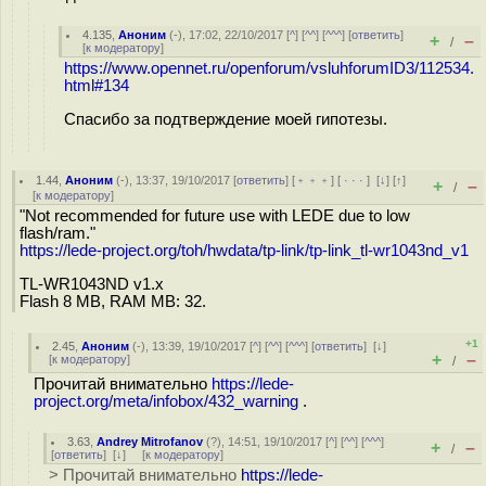
4.135
,
Аноним
(
-
), 17:02, 22/10/2017 [
^
] [
^^
] [
^^^
] [
ответить
]
+
–
/
[
к модератору
]
https://www.opennet.ru/openforum/vsluhforumID3/112534.
html#134
Спасибо за подтверждение моей гипотезы.
1.44
,
Аноним
(
-
), 13:37, 19/10/2017 [
ответить
] [
﹢﹢﹢
] [
· · ·
]
[
↓
] [
↑
]
+
–
/
[
к модератору
]
"Not recommended for future use with LEDE due to low
flash/ram."
https://lede-project.org/toh/hwdata/tp-link/tp-link_tl-wr1043nd_v1
TL-WR1043ND v1.x
Flash 8 MB, RAM MB: 32.
+1
2.45
,
Аноним
(
-
), 13:39, 19/10/2017 [
^
] [
^^
] [
^^^
] [
ответить
]
[
↓
]
+
–
[
к модератору
]
/
Прочитай внимательно
https://lede-
project.org/meta/infobox/432_warning
.
3.63
,
Andrey Mitrofanov
(
?
), 14:51, 19/10/2017 [
^
] [
^^
] [
^^^
]
+
–
/
[
ответить
]
[
↓
] [
к модератору
]
> Прочитай внимательно
https://lede-