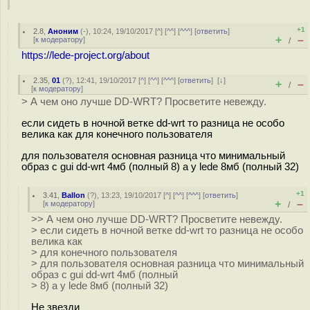
+1
2.8
,
Аноним
(
-
), 10:24, 19/10/2017 [
^
] [
^^
] [
^^^
] [
ответить
]
+
–
[
к модератору
]
/
https://lede-project.org/about
2.35
,
01
(
?
), 12:41, 19/10/2017 [
^
] [
^^
] [
^^^
] [
ответить
]
[
↓
]
+
–
/
[
к модератору
]
> А чем оно лучше DD-WRT? Просветите невежду.
если сидеть в ночной ветке dd-wrt то разница не особо
велика как для конечного пользователя
для пользователя основная разница что минимальный
образ с gui dd-wrt 4мб (полный 8) а у lede 8мб (полный 32)
+1
3.41
,
Ballon
(
?
), 13:23, 19/10/2017 [
^
] [
^^
] [
^^^
] [
ответить
]
+
–
[
к модератору
]
/
>> А чем оно лучше DD-WRT? Просветите невежду.
> если сидеть в ночной ветке dd-wrt то разница не особо
велика как
> для конечного пользователя
> для пользователя основная разница что минимальный
образ с gui dd-wrt 4мб (полный
> 8) а у lede 8мб (полный 32)
Не звезди