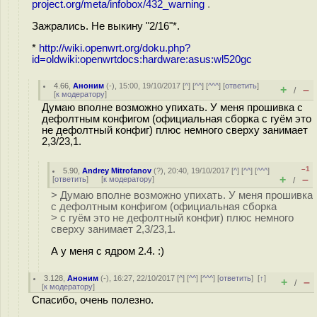
project.org/meta/infobox/432_warning
.
Зажрались. Не выкину "2/16"*.
*
http://wiki.openwrt.org/doku.php?
id=oldwiki:openwrtdocs:hardware:asus:wl520gc
4.66
,
Аноним
(
-
), 15:00, 19/10/2017 [
^
] [
^^
] [
^^^
] [
ответить
]
+
–
/
[
к модератору
]
Думаю вполне возможно упихать. У меня прошивка с
дефолтным конфигом (официальная сборка с гуём это
не дефолтный конфиг) плюс немного сверху занимает
2,3/23,1.
–1
5.90
,
Andrey Mitrofanov
(
?
), 20:40, 19/10/2017 [
^
] [
^^
] [
^^^
]
+
–
[
ответить
]
[
к модератору
]
/
> Думаю вполне возможно упихать. У меня прошивка
с дефолтным конфигом (официальная сборка
> с гуём это не дефолтный конфиг) плюс немного
сверху занимает 2,3/23,1.
А у меня с ядром 2.4. :)
3.128
,
Аноним
(
-
), 16:27, 22/10/2017 [
^
] [
^^
] [
^^^
] [
ответить
]
[
↑
]
+
–
/
[
к модератору
]
Спасибо, очень полезно.