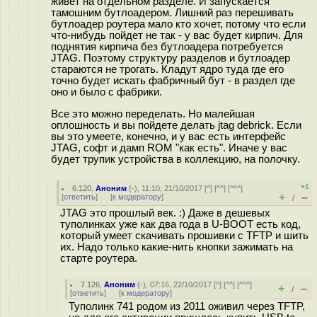
живет на отдельном разделе. И запускается
тамошним бутлоадером. Лишний раз перешивать
бутлоадер роутера мало кто хочет, потому что если
что-нибудь пойдет не так - у вас будет кирпич. Для
поднятия кирпича без бутлоадера потребуется
JTAG. Поэтому структуру разделов и бутлоадер
стараются не трогать. Кладут ядро туда где его
точно будет искать фабричный бут - в раздел где
оно и было с фабрики.
Все это можно переделать. Но малейшая
оплошность и вы пойдете делать jtag debrick. Если
вы это умеете, конечно, и у вас есть интерфейс
JTAG, софт и дамп ROM "как есть". Иначе у вас
будет трупик устройства в коллекцию, на полочку.
+1
6.120
,
Аноним
(
-
), 11:10, 21/10/2017 [
^
] [
^^
] [
^^^
]
+
–
[
ответить
]
[
к модератору
]
/
JTAG это прошлый век. :) Даже в дешевых
туполинках уже как два года в U-BOOT есть код,
который умеет скачивать прошивки с TFTP и шить
их. Надо только какие-нить кнопки зажимать на
старте роутера.
7.126
,
Аноним
(
-
), 07:16, 22/10/2017 [
^
] [
^^
] [
^^^
]
+
–
/
[
ответить
]
[
к модератору
]
Туполинк 741 родом из 2011 оживил через TFTP,