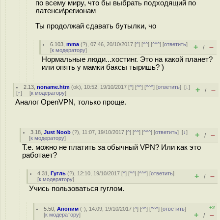
по всему миру, что бы выбрать подходящий по
латенси\регионам
Ты продолжай сдавать бутылки, чо
6.103
,
mma
(
?
), 07:46, 20/10/2017 [
^
] [
^^
] [
^^^
] [
ответить
]
+
–
/
[
к модератору
]
Нормальные люди...хостинг. Это на какой планет?
или опять у мамки баксы тыришь? )
2.13
,
noname.htm
(
ok
), 10:52, 19/10/2017 [
^
] [
^^
] [
^^^
] [
ответить
]
[
↓
]
+
–
/
[
↑
] [
к модератору
]
Аналог OpenVPN, только проще.
3.18
,
Just Noob
(
?
), 11:07, 19/10/2017 [
^
] [
^^
] [
^^^
] [
ответить
]
[
↓
]
+
–
/
[
к модератору
]
Т.е. можно не платить за обычный VPN? Или как это
работает?
4.31
,
Гугль
(
?
), 12:10, 19/10/2017 [
^
] [
^^
] [
^^^
] [
ответить
]
+
–
/
[
к модератору
]
Учись пользоваться гуглом.
+2
5.50
,
Аноним
(
-
), 14:09, 19/10/2017 [
^
] [
^^
] [
^^^
] [
ответить
]
+
–
[
к модератору
]
/