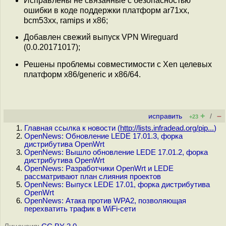
Исправлены не связанные с безопасностью
ошибки в коде поддержки платформ ar71xx,
bcm53xx, ramips и x86;
Добавлен свежий выпуск VPN Wireguard
(0.0.20171017);
Решены проблемы совместимости с Xen целевых
платформ x86/generic и x86/64.
+
–
исправить
/
+23
Главная ссылка к новости (
http://lists.infradead.org/pip...
)
OpenNews: Обновление LEDE 17.01.3, форка
дистрибутива OpenWrt
OpenNews: Вышло обновление LEDE 17.01.2, форка
дистрибутива OpenWrt
OpenNews: Разработчики OpenWrt и LEDE
рассматривают план слияния проектов
OpenNews: Выпуск LEDE 17.01, форка дистрибутива
OpenWrt
OpenNews: Атака против WPA2, позволяющая
перехватить трафик в WiFi-сети