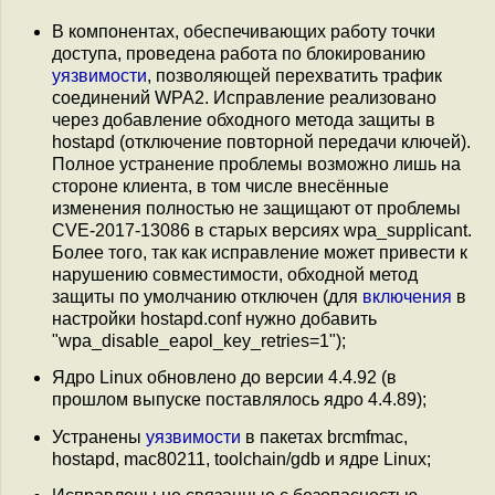
В компонентах, обеспечивающих работу точки
доступа, проведена работа по блокированию
уязвимости
, позволяющей перехватить трафик
соединений WPA2. Исправление реализовано
через добавление обходного метода защиты в
hostapd (отключение повторной передачи ключей).
Полное устранение проблемы возможно лишь на
стороне клиента, в том числе внесённые
изменения полностью не защищают от проблемы
CVE-2017-13086 в старых версиях wpa_supplicant.
Более того, так как исправление может привести к
нарушению совместимости, обходной метод
защиты по умолчанию отключен (для
включения
в
настройки hostapd.conf нужно добавить
"wpa_disable_eapol_key_retries=1");
Ядро Linux обновлено до версии 4.4.92 (в
прошлом выпуске поставлялось ядро 4.4.89);
Устранены
уязвимости
в пакетах brcmfmac,
hostapd, mac80211, toolchain/gdb и ядре Linux;