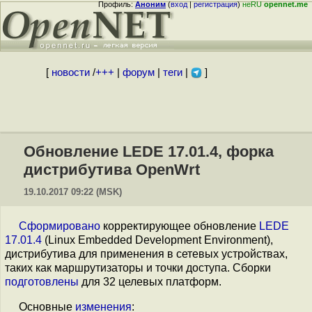
Профиль:
Аноним
(
вход
|
регистрация
)
неRU
opennet.me
[
новости
/
+++
|
форум
|
теги
|
]
Обновление LEDE 17.01.4, форка
дистрибутива OpenWrt
19.10.2017 09:22 (MSK)
Сформировано
корректирующее обновление
LEDE
17.01.4
(Linux Embedded Development Environment),
дистрибутива для применения в сетевых устройствах,
таких как маршрутизаторы и точки доступа. Сборки
подготовлены
для 32 целевых платформ.
Основные
изменения
: