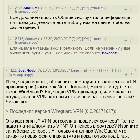
2.89
,
Аноним
(
-
), 20:40, 19/10/2017 [
^
] [
^^
] [
^^^
] [
ответить
]
+
–
/
[
к модератору
]
Всё довольно просто. Общие инструкции и информация
для каждого девайса есть либо у них на сайте, либо на
сайте openwrt.
2.112
,
Аноним
(
-
), 18:30, 20/10/2017 [
^
] [
^^
] [
^^^
] [
ответить
]
+
–
/
[
к модератору
]
Для начала читаешь вику и релизноты Если не уверен - лучше
выпрямить руки и узн...
большой текст свёрнут,
показать
+1
1.11
,
Just Noob
(
?
), 10:38, 19/10/2017 [
ответить
] [
﹢﹢﹢
] [
· · ·
]
[
↓
] [
↑
]
+
–
[
к модератору
]
/
И еще один вопрос, объясните пожалуйста в контексте VPN-
провайдеров (таких как Nord, Torguard, Hideme, и т.д.) - что
такое WireGuard? Еще один VPN-провайдер, или какая-то
штука, аналог VPN, который ставишь и настраиваешь сам?
Читаю вот:
> Последняя версия Wireguard VPN (0.0.20171017);
Это как понять? VPN встроили в прошивку роутера? Т.е. не
надо платить/покупать VPN? Он теперь в роутере? Извините
за нубские вопросы. Я только читал про WireGuard, что
какая-то новая офигенная штука и пока только под Linux.