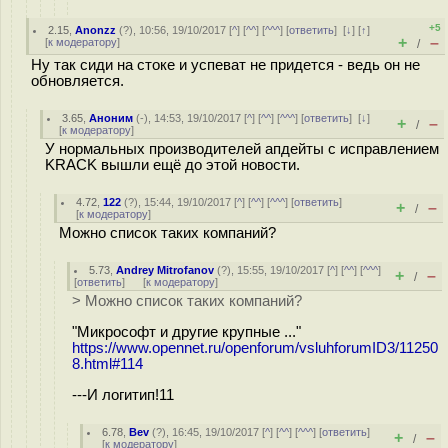
+5
2.15
,
Anonzz
(
?
), 10:56, 19/10/2017 [
^
] [
^^
] [
^^^
] [
ответить
]
[
↓
] [
↑
]
+
–
[
к модератору
]
/
Ну так сиди на стоке и успеват не придется - ведь он не
обновляется.
3.65
,
Аноним
(
-
), 14:53, 19/10/2017 [
^
] [
^^
] [
^^^
] [
ответить
]
[
↓
]
+
–
/
[
к модератору
]
У нормальных производителей апдейты с исправлением
KRACK вышли ещё до этой новости.
4.72
,
122
(
?
), 15:44, 19/10/2017 [
^
] [
^^
] [
^^^
] [
ответить
]
+
–
/
[
к модератору
]
Можно список таких компаний?
5.73
,
Andrey Mitrofanov
(
?
), 15:55, 19/10/2017 [
^
] [
^^
] [
^^^
]
+
–
/
[
ответить
]
[
к модератору
]
> Можно список таких компаний?
"Микрософт и другие крупные ..."
https://www.opennet.ru/openforum/vsluhforumID3/11250
8.html#114
---И логитип!11
6.78
,
Bev
(
?
), 16:45, 19/10/2017 [
^
] [
^^
] [
^^^
] [
ответить
]
+
–
/
[
к модератору
]