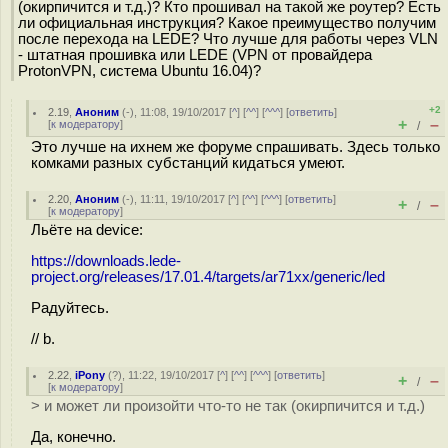
(окирпичится и т.д.)? Кто прошивал на такой же роутер? Есть
ли официальная инструкция? Какое преимущество получим
после перехода на LEDE? Что лучше для работы через VLN
- штатная прошивка или LEDE (VPN от провайдера
ProtonVPN, система Ubuntu 16.04)?
+2
2.19
,
Аноним
(
-
), 11:08, 19/10/2017 [
^
] [
^^
] [
^^^
] [
ответить
]
+
–
[
к модератору
]
/
Это лучше на ихнем же форуме спрашивать. Здесь только
комками разных субстанций кидаться умеют.
2.20
,
Аноним
(
-
), 11:11, 19/10/2017 [
^
] [
^^
] [
^^^
] [
ответить
]
+
–
/
[
к модератору
]
Льёте на device:
https://downloads.lede-
project.org/releases/17.01.4/targets/ar71xx/generic/led
Радуйтесь.
// b.
2.22
,
iPony
(
?
), 11:22, 19/10/2017 [
^
] [
^^
] [
^^^
] [
ответить
]
+
–
/
[
к модератору
]
> и может ли произойти что-то не так (окирпичится и т.д.)
Да, конечно.