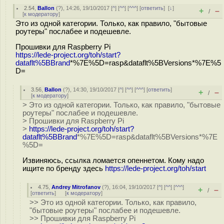
2.54
,
Ballon
(
?
), 14:26, 19/10/2017 [
^
] [
^^
] [
^^^
] [
ответить
]
[
↓
]
+
–
/
[
к модератору
]
Это из одной категории. Только, как правило, "бытовые
роутеры" послабее и подешевле.
Прошивки для Raspberry Pi
https://lede-project.org/toh/start?
dataflt%5BBrand
*%7E%5D=rasp&dataflt%5BVersions*%7E%5
D=
3.56
,
Ballon
(
?
), 14:30, 19/10/2017 [
^
] [
^^
] [
^^^
] [
ответить
]
+
–
/
[
к модератору
]
> Это из одной категории. Только, как правило, "бытовые
роутеры" послабее и подешевле.
> Прошивки для Raspberry Pi
>
https://lede-project.org/toh/start?
dataflt%5BBrand
*%7E%5D=rasp&dataflt%5BVersions*%7E
%5D=
Извиняюсь, ссылка ломается опеннетом. Кому надо
ищите по бренду здесь
https://lede-project.org/toh/start
4.75
,
Andrey Mitrofanov
(
?
), 16:04, 19/10/2017 [
^
] [
^^
] [
^^^
]
+
–
/
[
ответить
]
[
к модератору
]
>> Это из одной категории. Только, как правило,
"бытовые роутеры" послабее и подешевле.
>> Прошивки для Raspberry Pi