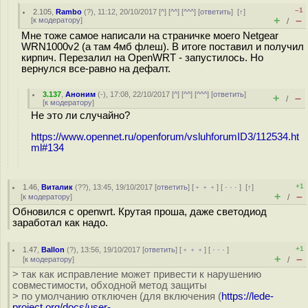
–1
2.105
,
Rambo
(
?
), 11:12, 20/10/2017 [
^
] [
^^
] [
^^^
] [
ответить
]
[
↑
]
+
–
[
к модератору
]
/
Мне тоже самое написали на страничке моего Netgear
WRN1000v2 (а там 4мб флеш). В итоге поставил и получил
кирпич. Перезалил на OpenWRT - запустилось. Но
вернулся все-равно на дефалт.
3.137
,
Аноним
(
-
), 17:08, 22/10/2017 [
^
] [
^^
] [
^^^
] [
ответить
]
+
–
/
[
к модератору
]
Не это ли случайно?
https://www.opennet.ru/openforum/vsluhforumID3/112534.ht
ml#134
+1
1.46
,
Виталик
(
??
), 13:45, 19/10/2017 [
ответить
] [
﹢﹢﹢
] [
· · ·
]
[
↑
]
+
–
[
к модератору
]
/
Обновился с openwrt. Крутая проша, даже светодиод
заработал как надо.
+1
1.47
,
Ballon
(
?
), 13:56, 19/10/2017 [
ответить
] [
﹢﹢﹢
] [
· · ·
]
+
–
[
к модератору
]
/
> так как исправление может привести к нарушению
совместимости, обходной метод защиты
> по умолчанию отключен (для включения (
https://lede-
project.org/docs/user-