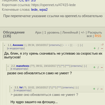
Лицензия:
CC BY 3.0
Короткая ссылка: https://opennet.ru/47415-lede
Ключевые слова:
lede
,
wpa2
При перепечатке указание ссылки на opennet.ru обязательно
Обсуждение
Ajax
|
1 уровень
|
Линейный
|
+/-
|
Раскрыть
(135)
всё
|
RSS
–7
1.1
,
Аноним
(
-
), 09:34, 19/10/2017 [
ответить
] [
﹢﹢﹢
] [
· · ·
]
[
↓
]
+
–
[
к модератору
]
/
Да, блин, я эту хрень скачивать не успеваю за скоростью их
выпусков!
2.2
,
manefesto
(
??
), 09:51, 19/10/2017 [
^
] [
^^
] [
^^^
] [
ответить
]
[
↓
]
+
–
/
[
к модератору
]
разве оно обновляться само не умеет ?
3.3
,
fvl
(
?
), 10:02, 19/10/2017 [
^
] [
^^
] [
^^^
] [
ответить
]
[
↓
]
+
–
/
[
к модератору
]
> разве оно обновляться само не умеет ?
Ну ядро зашито на флэшку...