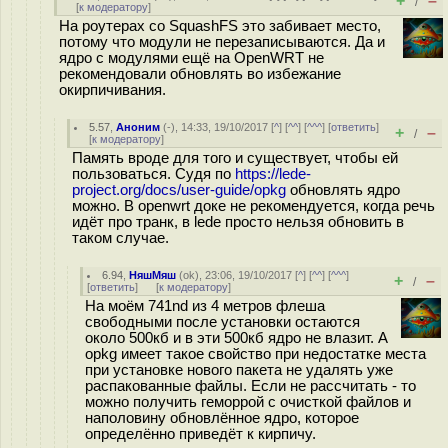
+
–
/
[
к модератору
]
На роутерах со SquashFS это забивает место,
потому что модули не перезаписываются. Да и
ядро с модулями ещё на OpenWRT не
рекомендовали обновлять во избежание
окирпичивания.
5.57
,
Аноним
(
-
), 14:33, 19/10/2017 [
^
] [
^^
] [
^^^
] [
ответить
]
+
–
/
[
к модератору
]
Память вроде для того и существует, чтобы ей
пользоваться. Судя по
https://lede-
project.org/docs/user-guide/opkg
обновлять ядро
можно. В openwrt доке не рекомендуется, когда речь
идёт про транк, в lede просто нельзя обновить в
таком случае.
6.94
,
НяшМяш
(
ok
), 23:06, 19/10/2017 [
^
] [
^^
] [
^^^
]
+
–
/
[
ответить
]
[
к модератору
]
На моём 741nd из 4 метров флеша
свободными после установки остаются
около 500кб и в эти 500кб ядро не влазит. А
opkg имеет такое свойство при недостатке места
при установке нового пакета не удалять уже
распакованные файлы. Если не рассчитать - то
можно получить геморрой с очисткой файлов и
наполовину обновлённое ядро, которое
определённо приведёт к кирпичу.