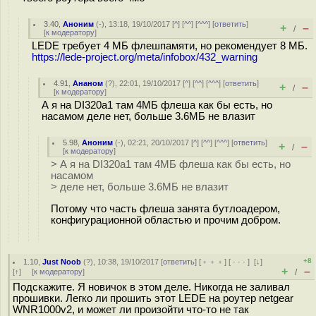
3.40
,
Аноним
(
-
), 13:18, 19/10/2017 [
^
] [
^^
] [
^^^
] [
ответить
]
+
–
/
[
к модератору
]
LEDE требует 4 МБ флешпамяти, но рекомендует 8 МБ.
https://lede-project.org/meta/infobox/432_warning
4.91
,
Ананом
(
?
), 22:01, 19/10/2017 [
^
] [
^^
] [
^^^
] [
ответить
]
+
–
/
[
к модератору
]
А я на DI320a1 там 4МБ флеша как бы есть, но
насамом деле нет, больше 3.6МБ не влазит
5.98
,
Аноним
(
-
), 02:21, 20/10/2017 [
^
] [
^^
] [
^^^
] [
ответить
]
+
–
/
[
к модератору
]
> А я на DI320a1 там 4МБ флеша как бы есть, но
насамом
> деле нет, больше 3.6МБ не влазит
Потому что часть флеша занята бутлоадером,
конфигурационной областью и прочим добром.
+8
1.10
,
Just Noob
(
?
), 10:38, 19/10/2017 [
ответить
] [
﹢﹢﹢
] [
· · ·
]
[
↓
]
+
–
[
↑
] [
к модератору
]
/
Подскажите. Я новичок в этом деле. Никогда не заливал
прошивки. Легко ли прошить этот LEDE на роутер netgear
WNR1000v2, и может ли произойти что-то не так