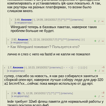
компилировать и устанавливать ipk-шки локально. А так,
как роутеры на разных платформах, то возни было
слишком много.
3.49
,
Аноним
(
-
), 14:09, 19/10/2017 [
^
] [
^^
] [
^^^
] [
ответить
]
+
–
/
[
к модератору
]
Wireguard теперь в базовых пакетах, наверное таких
проблем больше не будет.
2.92
,
Ананом
(
?
), 22:16, 19/10/2017 [
^
] [
^^
] [
^^^
] [
ответить
]
[
↑
]
+
–
/
[
к модератору
]
> Как Wireguard поживает? Пользуется кто?
лично я слез с него на fastd и не капли не пожалел
–1
1.7
,
Аноним
(
-
), 10:23, 19/10/2017 [
ответить
] [
﹢﹢﹢
] [
· · ·
]
[
↓
] [
↑
]
+
–
[
к модератору
]
/
супер, спасибо за новость, я как раз собирался заняться
сборкой опен-врт, наверное лучше соберу леде для дир-320
а1 brcm47xx...сейчас пока микро использую от дд-врт.
–3
2.34
,
01
(
?
), 12:28, 19/10/2017 [
^
] [
^^
] [
^^^
] [
ответить
]
+
–
[
к модератору
]
/
lede требует 32мб флеш памяти для нормальной работы у
твоего роутера всего 4мб