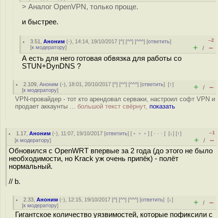
> Аналог OpenVPN, только проще.
и быстрее.
–2
3.51
,
Аноним
(
-
), 14:14, 19/10/2017 [
^
] [
^^
] [
^^^
] [
ответить
]
+
–
[
к модератору
]
/
А есть для него готовая обвязка для работы со
STUN+DynDNS ?
2.109
,
Аноним
(
-
), 18:01, 20/10/2017 [
^
] [
^^
] [
^^^
] [
ответить
]
[
↑
]
+
–
/
[
к модератору
]
VPN-провайдер - тот кто арендовал серваки, настроил софт VPN и
продает аккаунты ...
большой текст свёрнут,
показать
–1
1.17
,
Аноним
(
-
), 11:07, 19/10/2017 [
ответить
] [
﹢﹢﹢
] [
· · ·
]
[
↓
] [
↑
]
+
–
[
к модератору
]
/
Обновился с OpenWRT впервые за 2 года (до этого не было
необходимости, но Krack уж очень припёк) - полёт
нормальный.
// b.
2.33
,
Аноним
(
-
), 12:15, 19/10/2017 [
^
] [
^^
] [
^^^
] [
ответить
]
[
↓
]
+
–
/
[
к модератору
]
Гигантское количество уязвимостей, которые пофиксили с