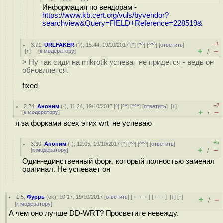
Информация по вендорам -
https://www.kb.cert.org/vuls/byvendor?
searchview&Query=FIELD+Reference=228519&
–1
3.71
,
URLFAKER
(
?
), 15:44, 19/10/2017 [
^
] [
^^
] [
^^^
] [
ответить
]
+
–
[
↑
] [
к модератору
]
/
> Ну так сиди на mikrotik успеват не придется - ведь он
обновляется.
fixed
–7
2.24
,
Аноним
(
-
), 11:24, 19/10/2017 [
^
] [
^^
] [
^^^
] [
ответить
]
[
↑
]
+
–
[
к модератору
]
/
я за форками всех этих wrt не успеваю
+5
3.30
,
Аноним
(
-
), 12:05, 19/10/2017 [
^
] [
^^
] [
^^^
] [
ответить
]
+
–
[
к модератору
]
/
Один-единственный форк, который полностью заменил
оригинал. Не успевает он.
1.5
,
Фуррь
(
ok
), 10:17, 19/10/2017 [
ответить
] [
﹢﹢﹢
] [
· · ·
]
[
↓
] [
↑
]
+
–
/
[
к модератору
]
А чем оно лучше DD-WRT? Просветите невежду.