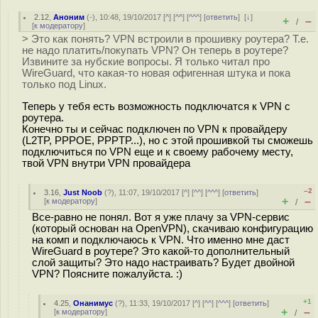
2.12
,
Аноним
(
-
), 10:48, 19/10/2017 [
^
] [
^^
] [
^^^
] [
ответить
]
[
↓
]
+
–
/
[
к модератору
]
> Это как понять? VPN встроили в прошивку роутера? Т.е.
не надо платить/покупать VPN? Он теперь в роутере?
Извините за нубские вопросы. Я только читал про
WireGuard, что какая-то новая офигенная штука и пока
только под Linux.
Теперь у тебя есть возможность подключатся к VPN с
роутера.
Конечно ты и сейчас подключен по VPN к провайдеру
(L2TP, PPPOE, PPPTP...), но с этой прошивкой ты сможешь
подключиться по VPN еще и к своему рабочему месту,
твой VPN внутри VPN провайдера
–2
3.16
,
Just Noob
(
?
), 11:07, 19/10/2017 [
^
] [
^^
] [
^^^
] [
ответить
]
+
–
[
к модератору
]
/
Все-равно не понял. Вот я уже плачу за VPN-сервис
(который основан на OpenVPN), скачиваю конфигурацию
на комп и подключаюсь к VPN. Что именно мне даст
WireGuard в роутере? Это какой-то дополнительный
слой защиты? Это надо настраивать? Будет двойной
VPN? Поясните пожалуйста. :)
+1
4.25
,
Онанимус
(
?
), 11:33, 19/10/2017 [
^
] [
^^
] [
^^^
] [
ответить
]
+
–
[
к модератору
]
/