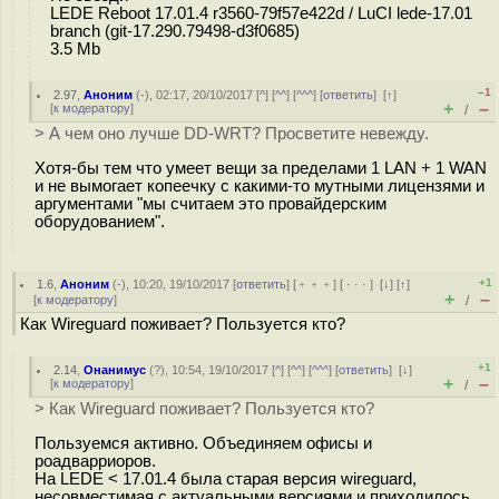
LEDE Reboot 17.01.4 r3560-79f57e422d / LuCI lede-17.01
branch (git-17.290.79498-d3f0685)
3.5 Mb
–1
2.97
,
Аноним
(
-
), 02:17, 20/10/2017 [
^
] [
^^
] [
^^^
] [
ответить
]
[
↑
]
+
–
[
к модератору
]
/
> А чем оно лучше DD-WRT? Просветите невежду.
Хотя-бы тем что умеет вещи за пределами 1 LAN + 1 WAN
и не вымогает копеечку с какими-то мутными лицензями и
аргументами "мы считаем это провайдерским
оборудованием".
+1
1.6
,
Аноним
(
-
), 10:20, 19/10/2017 [
ответить
] [
﹢﹢﹢
] [
· · ·
]
[
↓
] [
↑
]
+
–
[
к модератору
]
/
Как Wireguard поживает? Пользуется кто?
+1
2.14
,
Онанимус
(
?
), 10:54, 19/10/2017 [
^
] [
^^
] [
^^^
] [
ответить
]
[
↓
]
+
–
[
к модератору
]
/
> Как Wireguard поживает? Пользуется кто?
Пользуемся активно. Объединяем офисы и
роадварриоров.
На LEDE < 17.01.4 была старая версия wireguard,
несовместимая с актуальными версиями и приходилось