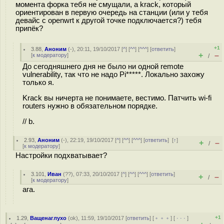
момента форка тебя не смущали, а krack, который
ориентирован в первую очередь на станции (или у тебя
девайс с openwrt к другой точке подключается?) тебя
припёк?
+1
3.88
,
Аноним
(
-
), 20:11, 19/10/2017 [
^
] [
^^
] [
^^^
] [
ответить
]
+
–
[
к модератору
]
/
До сегодняшнего дня не было ни одной remote
vulnerability, так что не надо Pi*****. Локально захожу
только я.
Krack вы ничерта не понимаете, вестимо. Патчить wi-fi
routers нужно в обязательном порядке.
// b.
2.93
,
Аноним
(
-
), 22:19, 19/10/2017 [
^
] [
^^
] [
^^^
] [
ответить
]
[
↑
]
+
–
/
[
к модератору
]
Настройки подхватывает?
3.101
,
Иван
(
??
), 07:33, 20/10/2017 [
^
] [
^^
] [
^^^
] [
ответить
]
+
–
/
[
к модератору
]
ага.
+1
1.29
,
Ващенаглухо
(
ok
), 11:59, 19/10/2017 [
ответить
] [
﹢﹢﹢
] [
· · ·
]