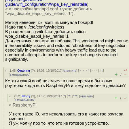
guide/wifi_configuration#wpa_key_reinstalla
)
> в настройки hostapd.conf нужно добавить
"wpa_disable_eapol_key_retries=1");
Метод неверен, т.к. взят из мануала hosapd!
Надо так vi /etc/config/wireless
В раздел config wifi-iface добавить option
wpa_disable_eapol_key_retries '1'
Для ленивых : возможна побочка This workaround might cause
interoperability issues and reduced robustness of key negotiation
especially in environments with heavy traffic load due to the
number of attempts to perform the key exchange is reduced
significantly.
–7
1.48
,
Онаним
(
?
), 14:03, 19/10/2017 [
ответить
] [
﹢﹢﹢
] [
· · ·
]
[
↓
]
+
–
[
к модератору
]
/
Кстати какой вообще смысл в наше время в бытовых
роутерах когда есть RaspberryPi и тому подобные девайсы?
2.52
,
iPony
(
?
), 14:17, 19/10/2017 [
^
] [
^^
] [
^^^
] [
ответить
]
+
–
/
[
к модератору
]
> RaspberryPi
У него такое IO, что использовать его в качестве роутера
смешно.
Я уж молчу про то, что это не готовое устройство.