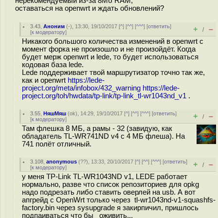
нерекомендуемый из-за 8Мб RAM,
оставаться на openwrt и ждать обновлений?
3.43
,
Аноним
(
-
), 13:30, 19/10/2017 [
^
] [
^^
] [
^^^
] [
ответить
]
+
–
/
[
к модератору
]
Никакого большого количества изменений в openwrt с
момент форка не произошло и не произойдёт. Когда
будет мерж openwrt и lede, то будет использоваться
кодовая база lede.
Lede поддерживает твой маршрутизатор точно так же,
как и openwrt
https://lede-
project.org/meta/infobox/432_warning
https://lede-
project.org/toh/hwdata/tp-link/tp-link_tl-wr1043nd_v1
.
3.55
,
НяшМяш
(
ok
), 14:29, 19/10/2017 [
^
] [
^^
] [
^^^
] [
ответить
]
+
–
/
[
к модератору
]
Там флешка 8 МБ, а рамы - 32 (завидую, как
обладатель TL-WR741ND v4 с 4 МБ флеша). На
741 полёт отличный.
3.108
,
anonymous
(
??
), 13:33, 20/10/2017 [
^
] [
^^
] [
^^^
] [
ответить
]
+
–
/
[
к модератору
]
у меня TP-Link TL-WR1043ND v1, LEDE работает
нормально, разве что список репозиториев для opkg
надо подрезать либо ставить оверлей на usb. А вот
апгрейд с OpenWrt только через tl-wr1043nd-v1-squashfs-
factory.bin через sysupgrade я закирпичил, пришлось
подпаиваться что бы оживить...