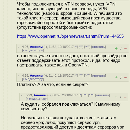
Чтобы подключиться в VPN серверу, нужен VPN
клиент, использующий, в свою очередь, VPN
технологию (набор шифров и хэшей). WireGuard это
такой клиент-сервер, имеющий свои преимущества
(чрезвычайно простой и быстрый) и недостатки
(отсутствие кроссплатформенности):
https://www.opennet.ru/opennews/art.shtml?num=44695
4.26
,
Аноним
(
-
), 11:34, 19/10/2017 [
^
] [
^^
] [
^^^
] [
ответить
]
+
–
/
[
к модератору
]
в твоем случае ничего не даст, пока твой провайдер не
станет поддерживать этот протокол. и да, это надо
настраивать, также как и OpenVPN.
4.28
,
Аноним
(
-
), 11:40, 19/10/2017 [
^
] [
^^
] [
^^^
] [
ответить
]
+
–
/
[
к модератору
]
Платить? А за что, если не секрет?
5.99
,
Аноним
(
-
), 06:59, 20/10/2017 [
^
] [
^^
] [
^^^
] [
ответить
]
+
–
/
[
к модератору
]
А куда ты собрался подключаться? К мамкиному
компьютеру?
Нормальные люди покупают хостинг, ставя там
сервер vpn; либо, покупают сервис vpn,
предоставляющий доступ к десяткам серверов vpn