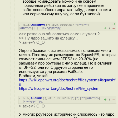
вообще командовать можно и не совсем
привычные действия по загрузке и прошивке
работоспособного ядра как-нибудь еще (по сети
или сериальному шнурку, если бут живой).
+4
5.23
,
Онанимус
(
?
), 11:23, 19/10/2017 [
^
] [
^^
] [
^^^
]
+
–
[
ответить
]
[
↑
] [
к модератору
]
/
>>> разве оно обновляться само не умеет ?
>> Ну ядро зашито на флэшку...
> зачем? О_О
Ядро и базовая система занимают слишком много
места. Поэтому их размещают на SquashFS, которая
сжимает сильнее, чем JFFS2 на 20-30% (не
забываем про роутеры с 4Мб флеш). Но в отличии
от JFFS2, она ro. С другой стороны ее ro
используется для режима FailSafe.
В общем, читай:
https://wiki.openwrt.org/doc/techref/filesystems#squashf
s
https://wiki.openwrt.org/doc/techref/file_system
5.95
,
Аноним
(
-
), 23:07, 19/10/2017 [
^
] [
^^
] [
^^^
] [
ответить
]
+
–
/
[
к модератору
]
> зачем? О_О
У многих роутеров исторически сложилось что ядро