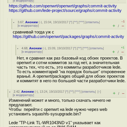
[
к модератору
]
https://github.com/openwrt/openwrt/graphs/commit-activity
https://github.com/lede-project/source/graphs/commit-activity
–1
3.67
,
Аноним
(
-
), 15:04, 19/10/2017 [
^
] [
^^
] [
^^^
] [
ответить
]
+
–
[
к модератору
]
/
сравнивай тогда уж с
https://github.com/openwrt/packages/graphs/commit-activity
+1
4.68
,
Аноним
(
-
), 15:09, 19/10/2017 [
^
] [
^^
] [
^^^
] [
ответить
]
+
–
[
к модератору
]
/
Нет, я сравнил как раз базовый код обоих проектов. В
openwrt и сотни коммитов за год нет, а значительная
часть тех, что есть, это коммиты разработчиков lede.
То есть комментарий "на порядок больше" откровенное
враньё. А openwrt/packages общий для обоих проектов
и коммитят в него по большей части разработчики lede.
2.42
,
Аноним
(
-
), 13:24, 19/10/2017 [
^
] [
^^
] [
^^^
] [
ответить
]
[
↑
]
+
–
/
[
к модератору
]
Изменений может и много, только скачать ничего не
предлагают.
Чтобы перейти с openwrt на lede нужно через web
установить squashfs-sysupgrade.bin?
Lede "TP-Link TL-WR1043ND v1" указывает как