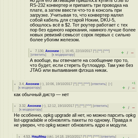
но для его активации пришлось купить USB to
RS-232 конвертер и припаять три проводка на
плате, а затем ввести что-то в консоль при
загрузке. Учитывая то, что конвертер яалял
собой кабель для старой Нокии, DKU-5,
обошлось всё в $2. Тот роутер работает с тех
пор без единого нарекания, намного лучше более
новых ревизий семьсот сорок первых с сильно
более убогим железом.
7.130
,
Аноним
(
-
), 16:45, 22/10/2017 [
^
] [
^^
] [
^^^
]
+
–
/
[
ответить
]
[
к модератору
]
А вообще, вы отвечаете на сообщение про то,
что будет, если стереть бутлоадер. Там уже без
JTAG или выпаивания флэша никак.
+1
3.4
,
Аноним
(
-
), 10:06, 19/10/2017 [
^
] [
^^
] [
^^^
] [
ответить
]
[
↑
]
+
–
[
к модератору
]
/
как обычный дистр — нет
3.32
,
Аноним
(
-
), 12:12, 19/10/2017 [
^
] [
^^
] [
^^^
] [
ответить
]
+
–
/
[
к модератору
]
Не особенно, opkg upgrade all нет, но можно парсить opkg
list-upgradable и обновлять пакеты по одному. Правда я
не уверен, что opkg может обновлять ядро и модули.
4.53
,
НяшМяш
(
ok
), 14:18, 19/10/2017 [
^
] [
^^
] [
^^^
] [
ответить
]