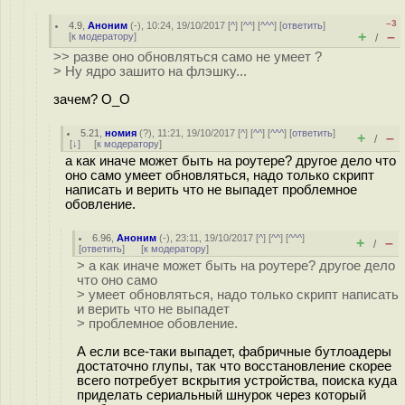
–3
4.9
,
Аноним
(
-
), 10:24, 19/10/2017 [
^
] [
^^
] [
^^^
] [
ответить
]
+
–
[
к модератору
]
/
>> разве оно обновляться само не умеет ?
> Ну ядро зашито на флэшку...
зачем? О_О
5.21
,
номия
(
?
), 11:21, 19/10/2017 [
^
] [
^^
] [
^^^
] [
ответить
]
+
–
/
[
↓
] [
к модератору
]
а как иначе может быть на роутере? другое дело что
оно само умеет обновляться, надо только скрипт
написать и верить что не выпадет проблемное
обовление.
6.96
,
Аноним
(
-
), 23:11, 19/10/2017 [
^
] [
^^
] [
^^^
]
+
–
/
[
ответить
]
[
к модератору
]
> а как иначе может быть на роутере? другое дело
что оно само
> умеет обновляться, надо только скрипт написать
и верить что не выпадет
> проблемное обовление.
А если все-таки выпадет, фабричные бутлоадеры
достаточно глупы, так что восстановление скорее
всего потребует вскрытия устройства, поиска куда
приделать сериальный шнурок через который