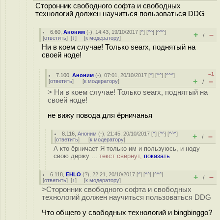
Сторонник свободного софта и свободных
технологий должен научиться пользоваться DDG
6.60
,
Аноним
(
-
), 14:43, 19/10/2017 [
^
] [
^^
] [
^^^
]
+
–
/
[
ответить
]
[
↓
] [
к модератору
]
Ни в коем случае! Только searx, поднятый на
своей ноде!
–1
7.100
,
Аноним
(
-
), 07:01, 20/10/2017 [
^
] [
^^
] [
^^^
]
+
–
[
ответить
]
[
к модератору
]
/
> Ни в коем случае! Только searx, поднятый на
своей ноде!
не вижу повода для ёрничанья
8.116
,
Аноним
(
-
), 21:45, 20/10/2017 [
^
] [
^^
] [
^^^
]
+
–
/
[
ответить
]
[
к модератору
]
А кто ёрничает Я только им и пользуюсь, и ноду
свою держу ...
текст свёрнут,
показать
6.118
,
EHLO
(
?
), 22:21, 20/10/2017 [
^
] [
^^
] [
^^^
]
+
–
/
[
ответить
]
[
↑
] [
к модератору
]
>Сторонник свободного софта и свободных
технологий должен научиться пользоваться DDG
Что общего у свободных технологий и bingbinggo?