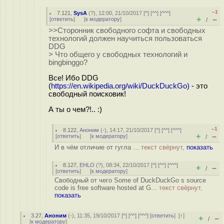
–1
7.121
,
SysA
(
?
), 12:00, 21/10/2017 [
^
] [
^^
] [
^^^
]
+
–
[
ответить
]
[
к модератору
]
/
>>Сторонник свободного софта и свободных
технологий должен научиться пользоваться
DDG
> Что общего у свободных технологий и
bingbinggo?
Все! Ибо DDG
(
https://en.wikipedia.org/wiki/DuckDuckGo)
- это
свободный поисковик!
А ты о чем?!.. :)
–1
8.122
,
Аноним
(
-
), 14:17, 21/10/2017 [
^
] [
^^
] [
^^^
]
+
–
[
ответить
]
[
к модератору
]
/
И в чём отличие от гугла ...
текст свёрнут,
показать
8.127
,
EHLO
(
?
), 08:34, 22/10/2017 [
^
] [
^^
] [
^^^
]
+
–
/
[
ответить
]
[
к модератору
]
Свободный от чего Some of DuckDuckGo s source
code is free software hosted at G...
текст свёрнут,
показать
3.27
,
Аноним
(
-
), 11:35, 19/10/2017 [
^
] [
^^
] [
^^^
] [
ответить
]
[
↑
]
+
–
/
[
к модератору
]