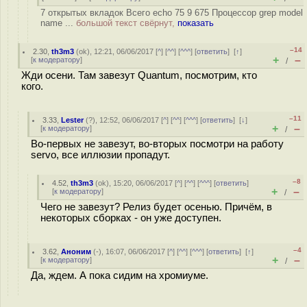
7 открытых вкладок Всего echo 75 9 675 Процессор grep model
name ...
большой текст свёрнут,
показать
–14
2.30
,
th3m3
(
ok
), 12:21, 06/06/2017 [
^
] [
^^
] [
^^^
] [
ответить
]
[
↑
]
+
–
[
к модератору
]
/
Жди осени. Там завезут Quantum, посмотрим, кто
кого.
–11
3.33
,
Lester
(
?
), 12:52, 06/06/2017 [
^
] [
^^
] [
^^^
] [
ответить
]
[
↓
]
+
–
[
к модератору
]
/
Во-первых не завезут, во-вторых посмотри на работу
servo, все иллюзии пропадут.
–8
4.52
,
th3m3
(
ok
), 15:20, 06/06/2017 [
^
] [
^^
] [
^^^
] [
ответить
]
+
–
[
к модератору
]
/
Чего не завезут? Релиз будет осенью. Причём, в
некоторых сборках - он уже доступен.
–4
3.62
,
Аноним
(
-
), 16:07, 06/06/2017 [
^
] [
^^
] [
^^^
] [
ответить
]
[
↑
]
+
–
[
к модератору
]
/
Да, ждем. А пока сидим на хромиуме.