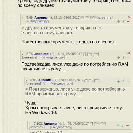
хрома, ведь других-то аргументов у товарища нет, лиса
по всему сливает.
–6
5.49
,
Аноним
(
-
), 15:13, 06/06/2017 [
^
] [
^^
] [
^^^
] [
ответить
]
+
–
[
к модератору
]
/
> других-то аргументов у товарища нет
> лиса по всему сливает.
Божественные аргументы, только на опеннет!
–3
5.73
,
anonimbl
(
?
), 18:49, 06/06/2017 [
^
] [
^^
] [
^^^
]
+
–
[
ответить
]
[
к модератору
]
/
Подтверждаю, лиса уже даже по потреблению RAM
проигрывает хрому -_-
6.86
,
Аноним
(
-
), 20:09, 06/06/2017 [
^
] [
^^
] [
^^^
]
+
–
/
[
ответить
]
[
↓
] [
к модератору
]
> Подтверждаю, лиса уже даже по потреблению
RAM проигрывает хрому -_-
Чушь.
Хром проигрывает лисе, лиса проигрывает ежу.
На Windows 10.
7.102
,
Аноним
(
-
), 14:44, 07/06/2017 [
^
] [
^^
] [
^^^
]
+
–
/
[
ответить
]
[
к модератору
]
>На Windows 10.