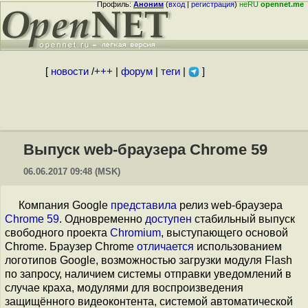
Профиль:
Аноним
(
вход
|
регистрация
)
неRU
opennet.me
[
новости
/
+++
|
форум
|
теги
|
]
Выпуск web-браузера Chrome 59
06.06.2017 09:48 (MSK)
Компания Google
представила
релиз web-браузера
Chrome 59
. Одновременно
доступен
стабильный выпуск
свободного проекта
Chromium
, выступающего основой
Chrome. Браузер Chrome
отличается
использованием
логотипов Google, возможностью загрузки модуля Flash
по запросу, наличием системы отправки уведомлений в
случае краха, модулями для воспроизведения
защищённого видеоконтента, системой автоматической