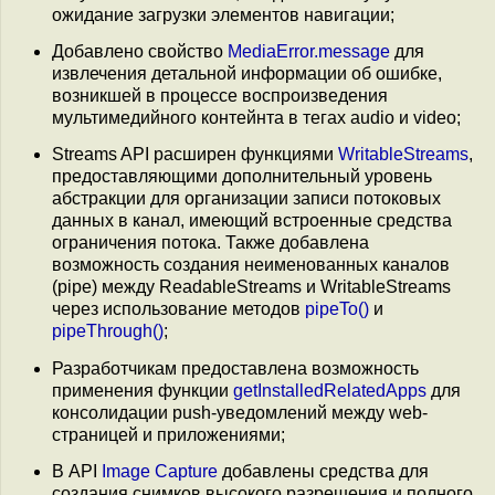
ожидание загрузки элементов навигации;
Добавлено свойство
MediaError.message
для
извлечения детальной информации об ошибке,
возникшей в процессе воспроизведения
мультимедийного контейнта в тегах audio и video;
Streams API расширен функциями
WritableStreams
,
предоставляющими дополнительный уровень
абстракции для организации записи потоковых
данных в канал, имеющий встроенные средства
ограничения потока. Также добавлена
возможность создания неименованных каналов
(pipe) между ReadableStreams и WritableStreams
через использование методов
pipeTo()
и
pipeThrough()
;
Разработчикам предоставлена возможность
применения функции
getInstalledRelatedApps
для
консолидации push-уведомлений между web-
страницей и приложениями;
В API
Image Capture
добавлены средства для
создания снимков высокого разрешения и полного