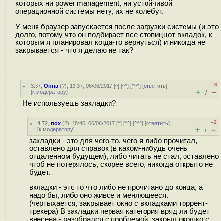
которых ни power management, ни устойчивой
операционной системы нету, их не колебут.
У меня браузер запускается после загрузки системы (и это
долго, потому что он подбирает все стопиццот вкладок, к
которым я планировал когда-то вернуться) и никогда не
закрывается - что я делаю не так?
–8
3.37
,
Оппа
(
?
), 13:37, 06/06/2017 [
^
] [
^^
] [
^^^
] [
ответить
]
+
–
[
к модератору
]
/
Не используешь закладки?
–2
4.72
,
пох
(
?
), 18:46, 06/06/2017 [
^
] [
^^
] [
^^^
] [
ответить
]
+
–
[
к модератору
]
/
закладки - это для чего-то, чего я либо прочитал,
оставлено для справок (в каком-нибудь очень
отдаленном будущем), либо читать не стал, оставлено
чтоб не потерялось, скорее всего, никогда открыто не
будет.
вкладки - это то что либо не прочитано до конца, а
надо бы, либо оно живое и меняющееся.
(чертыхается, закрывает окно с вкладками торрент-
трекера) В закладки первая категория вряд ли будет
внесена - разобрался с проблемой, закрыл окошко с