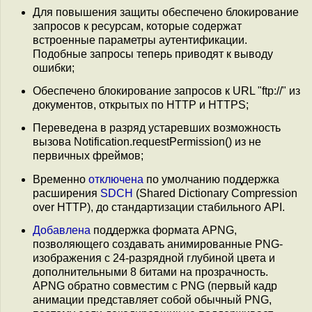
Для повышения защиты обеспечено блокирование
запросов к ресурсам, которые содержат
встроенные параметры аутентификации.
Подобные запросы теперь приводят к выводу
ошибки;
Обеспечено блокирование запросов к URL "ftp://" из
документов, открытых по HTTP и HTTPS;
Переведена в разряд устаревших возможность
вызова Notification.requestPermission() из не
первичных фреймов;
Временно
отключена
по умолчанию поддержка
расширения
SDCH
(Shared Dictionary Compression
over HTTP), до стандартизации стабильного API.
Добавлена
поддержка формата APNG,
позволяющего создавать анимированные PNG-
изображения с 24-разрядной глубиной цвета и
дополнительными 8 битами на прозрачность.
APNG обратно совместим с PNG (первый кадр
анимации представляет собой обычный PNG,