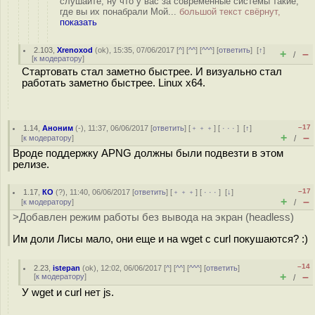
слушайте, ну что у вас за современные системы такие,
где вы их понабрали Мой...
большой текст свёрнут,
показать
2.103
,
Xrenoxod
(
ok
), 15:35, 07/06/2017 [
^
] [
^^
] [
^^^
] [
ответить
]
[
↑
]
+
–
/
[
к модератору
]
Стартовать стал заметно быстрее. И визуально стал
работать заметно быстрее. Linux x64.
–17
1.14
,
Аноним
(
-
), 11:37, 06/06/2017 [
ответить
] [
﹢﹢﹢
] [
· · ·
]
[
↑
]
+
–
[
к модератору
]
/
Вроде поддержку APNG должны были подвезти в этом
релизе.
–17
1.17
,
КО
(
?
), 11:40, 06/06/2017 [
ответить
] [
﹢﹢﹢
] [
· · ·
]
[
↓
]
+
–
[
к модератору
]
/
>Добавлен режим работы без вывода на экран (headless)
Им доли Лисы мало, они еще и на wget с curl покушаются? :)
–14
2.23
,
istepan
(
ok
), 12:02, 06/06/2017 [
^
] [
^^
] [
^^^
] [
ответить
]
+
–
[
к модератору
]
/
У wget и curl нет js.