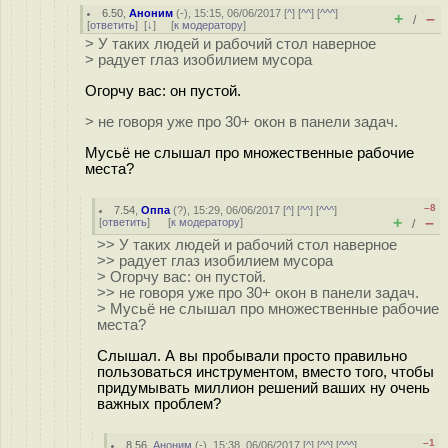
6.50
,
Аноним
(
-
), 15:15, 06/06/2017 [
^
] [
^^
] [
^^^
]
+
–
/
[
ответить
]
[
↓
] [
к модератору
]
> У таких людей и рабочий стол наверное
> радует глаз изобилием мусора
Огорчу вас: он пустой.
> не говоря уже про 30+ окон в панели задач.
Мусьё не слышал про множественные рабочие
места?
–8
7.54
,
Оппа
(
?
), 15:29, 06/06/2017 [
^
] [
^^
] [
^^^
]
+
–
[
ответить
]
[
к модератору
]
/
>> У таких людей и рабочий стол наверное
>> радует глаз изобилием мусора
> Огорчу вас: он пустой.
>> не говоря уже про 30+ окон в панели задач.
> Мусьё не слышал про множественные рабочие
места?
Слышал. А вы пробывали просто правильно
пользоваться инструментом, вместо того, чтобы
придумывать миллион решений ваших ну очень
важных проблем?
–1
8.56
,
Аноним
(
-
), 15:38, 06/06/2017 [
^
] [
^^
] [
^^^
]