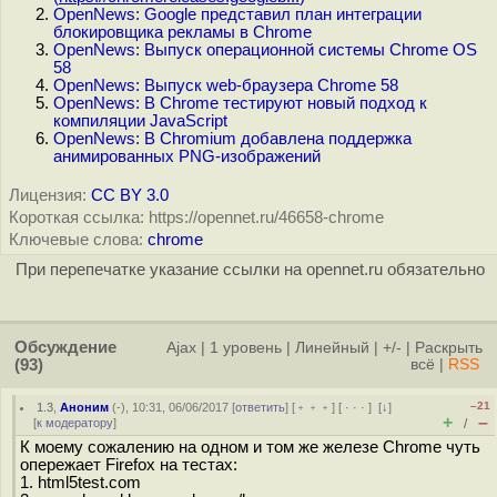
OpenNews: Google представил план интеграции
блокировщика рекламы в Chrome
OpenNews: Выпуск операционной системы Chrome OS
58
OpenNews: Выпуск web-браузера Chrome 58
OpenNews: В Chrome тестируют новый подход к
компиляции JavaScript
OpenNews: В Chromium добавлена поддержка
анимированных PNG-изображений
Лицензия:
CC BY 3.0
Короткая ссылка: https://opennet.ru/46658-chrome
Ключевые слова:
chrome
При перепечатке указание ссылки на opennet.ru обязательно
Обсуждение
Ajax
|
1 уровень
|
Линейный
|
+/-
|
Раскрыть
(93)
всё
|
RSS
–21
1.3
,
Аноним
(
-
), 10:31, 06/06/2017 [
ответить
] [
﹢﹢﹢
] [
· · ·
]
[
↓
]
+
–
[
к модератору
]
/
К моему сожалению на одном и том же железе Chrome чуть
опережает Firefox на тестах:
1. html5test.com