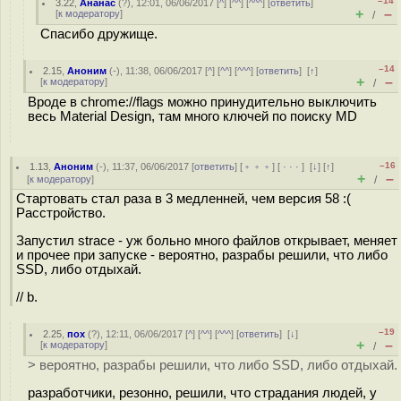
–14
3.22
,
Ананас
(
?
), 12:01, 06/06/2017 [
^
] [
^^
] [
^^^
] [
ответить
]
+
–
[
к модератору
]
/
Спасибо дружище.
–14
2.15
,
Аноним
(
-
), 11:38, 06/06/2017 [
^
] [
^^
] [
^^^
] [
ответить
]
[
↑
]
+
–
[
к модератору
]
/
Вроде в chrome://flags можно принудительно выключить
весь Material Design, там много ключей по поиску MD
–16
1.13
,
Аноним
(
-
), 11:37, 06/06/2017 [
ответить
] [
﹢﹢﹢
] [
· · ·
]
[
↓
] [
↑
]
+
–
[
к модератору
]
/
Стартовать стал раза в 3 медленней, чем версия 58 :(
Расстройство.
Запустил strace - уж больно много файлов открывает, меняет
и прочее при запуске - вероятно, разрабы решили, что либо
SSD, либо отдыхай.
// b.
–19
2.25
,
пох
(
?
), 12:11, 06/06/2017 [
^
] [
^^
] [
^^^
] [
ответить
]
[
↓
]
+
–
[
к модератору
]
/
> вероятно, разрабы решили, что либо SSD, либо отдыхай.
разработчики, резонно, решили, что страдания людей, у