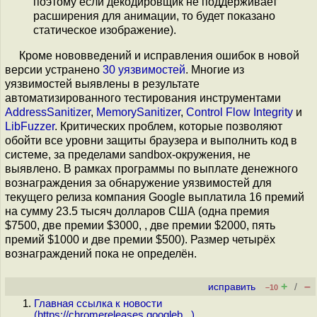
поэтому если декодировщик не поддерживает
расширения для анимации, то будет показано
статическое изображение).
Кроме нововведений и исправления ошибок в новой
версии устранено
30 уязвимостей
. Многие из
уязвимостей выявлены в результате
автоматизированного тестирования инструментами
AddressSanitizer
,
MemorySanitizer
,
Control Flow Integrity
и
LibFuzzer
. Критических проблем, которые позволяют
обойти все уровни защиты браузера и выполнить код в
системе, за пределами sandbox-окружения, не
выявлено. В рамках программы по выплате денежного
вознаграждения за обнаружение уязвимостей для
текущего релиза компания Google выплатила 16 премий
на сумму 23.5 тысяч долларов США (одна премия
$7500, две премии $3000, , две премии $2000, пять
премий $1000 и две премии $500). Размер четырёх
вознаграждений пока не определён.
+
–
исправить
/
–10
Главная ссылка к новости
(
https://chromereleases.googleb...
)