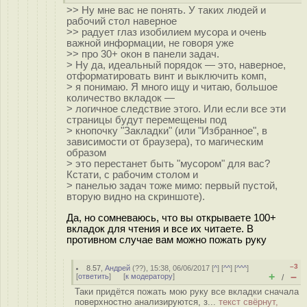
>> Ну мне вас не понять. У таких людей и
рабочий стол наверное
>> радует глаз изобилием мусора и очень
важной информации, не говоря уже
>> про 30+ окон в панели задач.
> Ну да, идеальный порядок — это, наверное,
отформатировать винт и выключить комп,
> я понимаю. Я много ищу и читаю, большое
количество вкладок —
> логичное следствие этого. Или если все эти
страницы будут перемещены под
> кнопочку "Закладки" (или "Избранное", в
зависимости от браузера), то магическим
образом
> это перестанет быть "мусором" для вас?
Кстати, с рабочим столом и
> панелью задач тоже мимо: первый пустой,
вторую видно на скриншоте).
Да, но сомневаюсь, что вы открываете 100+
вкладок для чтения и все их читаете. В
противном случае вам можно пожать руку
–3
8.57
,
Андрей
(
??
), 15:38, 06/06/2017 [
^
] [
^^
] [
^^^
]
+
–
[
ответить
]
[
к модератору
]
/
Таки придётся пожать мою руку все вкладки сначала
поверхностно анализируются, з...
текст свёрнут,