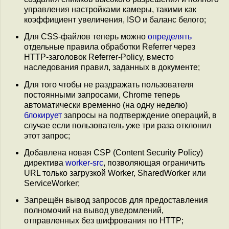
управления настройками камеры, такими как
коэффициент увеличения, ISO и баланс белого;
Для CSS-файлов теперь можно
определять
отдельные правила обработки Referrer через
HTTP-заголовок Referrer-Policy, вместо
наследования правил, заданных в документе;
Для того чтобы не раздражать пользователя
постоянными запросами, Chrome теперь
автоматически временно (на одну неделю)
блокирует
запросы на подтверждение операций, в
случае если пользователь уже три раза отклонил
этот запрос;
Добавлена новая CSP (Content Security Policy)
директива
worker-src
, позволяющая ограничить
URL только загрузкой Worker, SharedWorker или
ServiceWorker;
Запрещён вывод запросов для предоставления
полномочий на вывод уведомлений,
отправленных без шифрования по HTTP;