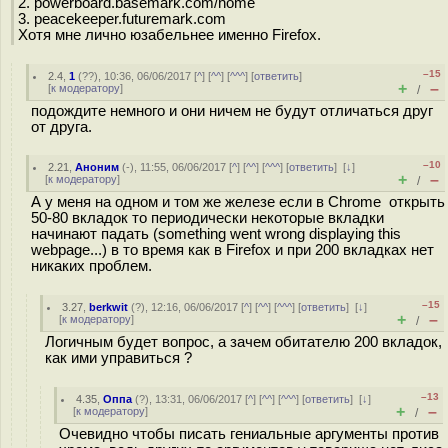
2. powerboard.basemark.com/home
3. peacekeeper.futuremark.com
Хотя мне лично юзабельнее именно Firefox.
–15
2.4
,
1
(
??
), 10:36, 06/06/2017 [
^
] [
^^
] [
^^^
] [
ответить
]
+
–
[
к модератору
]
/
подождите немного и они ничем не будут отличаться друг
от друга.
–10
2.21
,
Аноним
(
-
), 11:55, 06/06/2017 [
^
] [
^^
] [
^^^
] [
ответить
]
[
↓
]
+
–
[
к модератору
]
/
А у меня на одном и том же железе если в Chrome открыть
50-80 вкладок то периодически некоторые вкладки
начинают падать (something went wrong displaying this
webpage...) в то время как в Firefox и при 200 вкладках нет
никаких проблем.
–15
3.27
,
berkwit
(
?
), 12:16, 06/06/2017 [
^
] [
^^
] [
^^^
] [
ответить
]
[
↓
]
+
–
[
к модератору
]
/
Логичным будет вопрос, а зачем обитателю 200 вкладок,
как ими управиться ?
–13
4.35
,
Оппа
(
?
), 13:31, 06/06/2017 [
^
] [
^^
] [
^^^
] [
ответить
]
[
↓
]
+
–
[
к модератору
]
/
Очевидно чтобы писать гениальные аргументы против