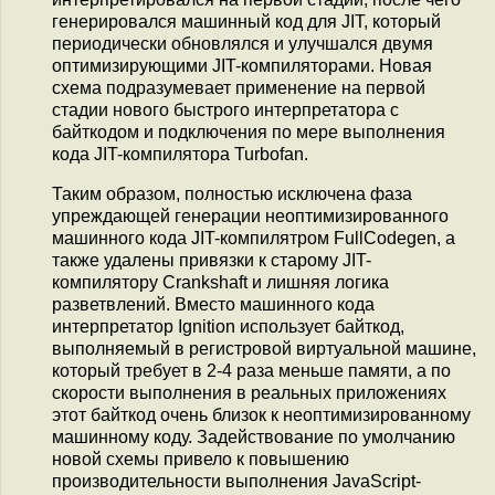
генерировался машинный код для JIT, который
периодически обновлялся и улучшался двумя
оптимизирующими JIT-компиляторами. Новая
схема подразумевает применение на первой
стадии нового быстрого интерпретатора с
байткодом и подключения по мере выполнения
кода JIT-компилятора Turbofan.
Таким образом, полностью исключена фаза
упреждающей генерации неоптимизированного
машинного кода JIT-компилятром FullCodegen, а
также удалены привязки к старому JIT-
компилятору Crankshaft и лишняя логика
разветвлений. Вместо машинного кода
интерпретатор Ignition использует байткод,
выполняемый в регистровой виртуальной машине,
который требует в 2-4 раза меньше памяти, а по
скорости выполнения в реальных приложениях
этот байткод очень близок к неоптимизированному
машинному коду. Задействование по умолчанию
новой схемы привело к повышению
производительности выполнения JavaScript-