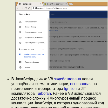
В JavaScript-движке V8
задействована
новая
упрощённая схема компиляции,
основанная
на
применении интерпретатора
Ignition
и JIT-
компилятора
Turbofan
. Ранее в V8 использовался
достаточно сложный многоуровневый процесс
компиляции JavaScript, в котором одноразовый код
интерпретировался на первой стадии, после чего