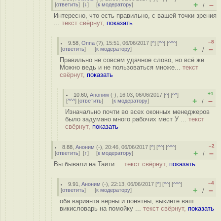
+
–
[
ответить
]
[
↓
] [
к модератору
]
/
Интересно, что есть правильно, с вашей точки зрения
...
текст свёрнут,
показать
–8
9.58
,
Оппа
(
?
), 15:51, 06/06/2017 [
^
] [
^^
] [
^^^
]
+
–
[
ответить
]
[
к модератору
]
/
Правильно не совсем удачное слово, но всё же
Можно ведь и не пользоваться множе...
текст
свёрнут,
показать
+1
10.60
,
Аноним
(
-
), 16:03, 06/06/2017 [
^
] [
^^
]
+
–
[
^^^
] [
ответить
]
[
к модератору
]
/
Изначально почти во всех оконных менеджеров
было задумано много рабочих мест У ...
текст
свёрнут,
показать
–2
8.88
,
Аноним
(
-
), 20:46, 06/06/2017 [
^
] [
^^
] [
^^^
]
+
–
[
ответить
]
[
↑
] [
к модератору
]
/
Вы бывали на Таити ...
текст свёрнут,
показать
–4
9.91
,
Аноним
(
-
), 22:13, 06/06/2017 [
^
] [
^^
] [
^^^
]
+
–
[
ответить
]
[
к модератору
]
/
оба варианта верны и понятны, выкинте ваш
викисловарь на помойку ...
текст свёрнут,
показать