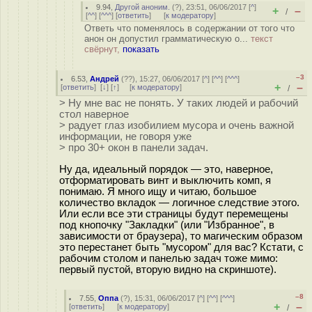
9.94
,
Другой аноним.
(
?
), 23:51, 06/06/2017 [
^
]
+
–
/
[
^^
] [
^^^
] [
ответить
]
[
к модератору
]
Ответь что поменялось в содержании от того что
анон он допустил грамматическую о...
текст
свёрнут,
показать
–3
6.53
,
Андрей
(
??
), 15:27, 06/06/2017 [
^
] [
^^
] [
^^^
]
+
–
[
ответить
]
[
↓
] [
↑
] [
к модератору
]
/
> Ну мне вас не понять. У таких людей и рабочий
стол наверное
> радует глаз изобилием мусора и очень важной
информации, не говоря уже
> про 30+ окон в панели задач.
Ну да, идеальный порядок — это, наверное,
отформатировать винт и выключить комп, я
понимаю. Я много ищу и читаю, большое
количество вкладок — логичное следствие этого.
Или если все эти страницы будут перемещены
под кнопочку "Закладки" (или "Избранное", в
зависимости от браузера), то магическим образом
это перестанет быть "мусором" для вас? Кстати, с
рабочим столом и панелью задач тоже мимо:
первый пустой, вторую видно на скриншоте).
–8
7.55
,
Оппа
(
?
), 15:31, 06/06/2017 [
^
] [
^^
] [
^^^
]
+
–
[
ответить
]
[
к модератору
]
/