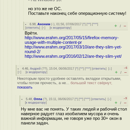
но это же не ОС.
Поставьте наконец себе операционную систему!
6.98
,
Аноним
(
-
), 01:56, 07/06/2017 [
^
] [
^^
] [
^^^
]
+
–
/
[
ответить
]
[
↑
] [
к модератору
]
Врёти.
http://www.erahm.org/2017/05/15/firefox-memory-
usage-with-multiple-content-pr
http://www.erahm.org/2017/03/10/are-they-slim-yet-
round-2/
http://www.erahm.org/2016/02/12/are-they-slim-yet/
–6
4.46
,
Андрей
(
??
), 15:04, 06/06/2017 [
^
] [
^^
] [
^^^
] [
ответить
]
[
↓
]
+
–
[
↑
] [
к модератору
]
/
Некоторым просто удобнее оставлять вкладки открытыми,
чтобы потом прочесть, а не...
большой текст свёрнут,
показать
–9
5.48
,
Оппа
(
?
), 15:11, 06/06/2017 [
^
] [
^^
] [
^^^
] [
ответить
]
[
↓
]
+
–
[
к модератору
]
/
Ну мне вас не понять. У таких людей и рабочий стол
наверное радует глаз изобилием мусора и очень
важной информации, не говоря уже про 30+ окон в
панели задач.