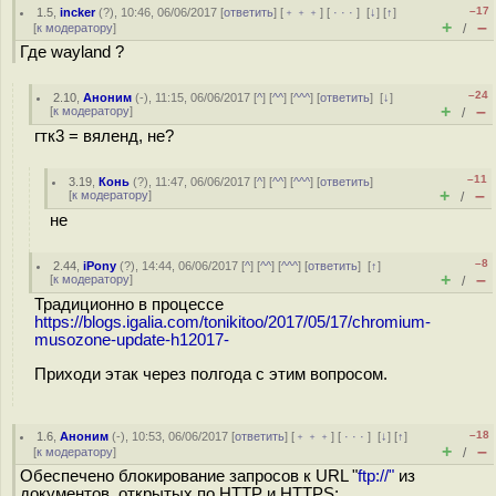
–17
1.5
,
incker
(
?
), 10:46, 06/06/2017 [
ответить
] [
﹢﹢﹢
] [
· · ·
]
[
↓
] [
↑
]
+
–
[
к модератору
]
/
Где wayland ?
–24
2.10
,
Аноним
(
-
), 11:15, 06/06/2017 [
^
] [
^^
] [
^^^
] [
ответить
]
[
↓
]
+
–
[
к модератору
]
/
гтк3 = вяленд, не?
–11
3.19
,
Конь
(
?
), 11:47, 06/06/2017 [
^
] [
^^
] [
^^^
] [
ответить
]
+
–
[
к модератору
]
/
не
–8
2.44
,
iPony
(
?
), 14:44, 06/06/2017 [
^
] [
^^
] [
^^^
] [
ответить
]
[
↑
]
+
–
[
к модератору
]
/
Традиционно в процессе
https://blogs.igalia.com/tonikitoo/2017/05/17/chromium-
musozone-update-h12017-
Приходи этак через полгода с этим вопросом.
–18
1.6
,
Аноним
(
-
), 10:53, 06/06/2017 [
ответить
] [
﹢﹢﹢
] [
· · ·
]
[
↓
] [
↑
]
+
–
[
к модератору
]
/
Обеспечено блокирование запросов к URL "
ftp://"
из
документов, открытых по HTTP и HTTPS;