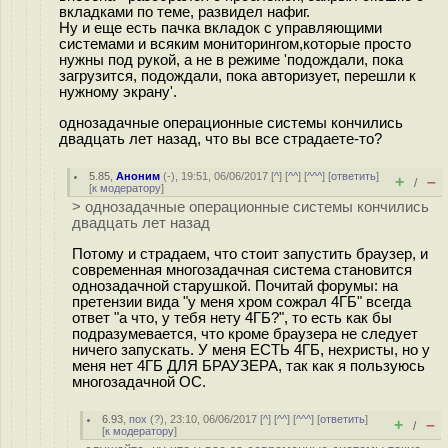
вкладками по теме, развидел нафиг.
Ну и еще есть пачка вкладок с управляющими
системами и всяким мониторингом,которые просто
нужны под рукой, а не в режиме 'подождали, пока
загрузится, подождали, пока авторизует, перешли к
нужному экрану'.
однозадачные операционные системы кончились
двадцать лет назад, что вы все страдаете-то?
5.85
,
Аноним
(
-
), 19:51, 06/06/2017 [
^
] [
^^
] [
^^^
] [
ответить
]
+
–
/
[
к модератору
]
> однозадачные операционные системы кончились
двадцать лет назад
Потому и страдаем, что стоит запустить браузер, и
современная многозадачная система становится
однозадачной старушкой. Почитай форумы: на
претензии вида "у меня хром сожрал 4ГБ" всегда
ответ "а что, у тебя нету 4ГБ?", то есть как бы
подразумевается, что кроме браузера не следует
ничего запускать. У меня ЕСТЬ 4ГБ, нехристы, но у
меня нет 4ГБ ДЛЯ БРАУЗЕРА, так как я пользуюсь
многозадачной ОС.
6.93
,
пох
(
?
), 23:10, 06/06/2017 [
^
] [
^^
] [
^^^
] [
ответить
]
+
–
/
[
к модератору
]