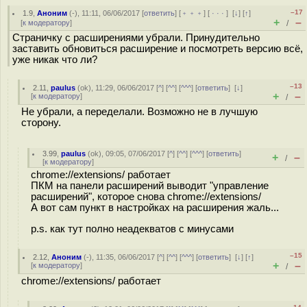
–17
1.9
,
Аноним
(
-
), 11:11, 06/06/2017 [
ответить
] [
﹢﹢﹢
] [
· · ·
]
[
↓
] [
↑
]
+
–
[
к модератору
]
/
Страничку с расширениями убрали. Принудительно
заставить обновиться расширение и посмотреть версию всё,
уже никак что ли?
–13
2.11
,
paulus
(
ok
), 11:29, 06/06/2017 [
^
] [
^^
] [
^^^
] [
ответить
]
[
↓
]
+
–
[
к модератору
]
/
Не убрали, а переделали. Возможно не в лучшую
сторону.
3.99
,
paulus
(
ok
), 09:05, 07/06/2017 [
^
] [
^^
] [
^^^
] [
ответить
]
+
–
/
[
к модератору
]
chrome://extensions/ работает
ПКМ на панели расширений выводит "управление
расширений", которое снова chrome://extensions/
А вот сам пункт в настройках на расширения жаль...
p.s. как тут полно неадекватов с минусами
–15
2.12
,
Аноним
(
-
), 11:35, 06/06/2017 [
^
] [
^^
] [
^^^
] [
ответить
]
[
↓
] [
↑
]
+
–
[
к модератору
]
/
chrome://extensions/ работает