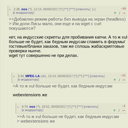
–16
2.26
,
пох
(
?
), 12:14, 06/06/2017 [
^
] [
^^
] [
^^^
] [
ответить
]
[
↓
]
+
–
[
к модератору
]
/
>>Добавлен режим работы без вывода на экран (headless)
> Им доли Лисы мало, они еще и на wget с curl
покушаются?
нет, на индусские скрипты для пробивания капчи. А то ж xul
больше не будет, как бедным индусам спамить в форумы/
гостевые/бланки заказов, там же сплошь жабаскриптовые
проверки нынче.
wget тут совершенно не при делах.
–11
3.34
,
MPEG LA
(
ok
), 13:14, 06/06/2017 [
^
] [
^^
] [
^^^
] [
ответить
]
+
–
[
к модератору
]
/
>А то ж xul больше не будет, как бедным индусам
webextensions же
–1
4.74
,
пох
(
?
), 18:52, 06/06/2017 [
^
] [
^^
] [
^^^
] [
ответить
]
+
–
[
к модератору
]
/
>>А то ж xul больше не будет, как бедным индусам
> webextensions же