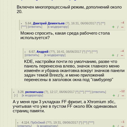
Включен многопроцессный режим, дополнений около
20.
–4
5.64
,
Дмитрий Дементьев
(
?
), 16:31, 06/06/2017 [
^
] [
^^
]
+
–
[
^^^
] [
ответить
]
[
к модератору
]
/
Можно спросить, какая среда рабочего стола
используется?
–4
6.67
,
Андрей
(
??
), 16:41, 06/06/2017 [
^
] [
^^
] [
^^^
]
+
–
[
ответить
]
[
к модератору
]
/
KDE, настройки почти по умолчанию, разве что
панель перенесена влево, значок главного меню
изменён и убрана окантовка вокруг значков панели
задач темой Breezly, и меню приложений
перенесены в заголовок окна под "гамбургер"
–12
3.28
,
рклнигьшш
(
?
), 12:17, 06/06/2017 [
^
] [
^^
] [
^^^
] [
ответить
]
+
–
[
↑
] [
к модератору
]
/
А у меня при 3 укладках FF фризит, а Xhromium збс,
учитывая что уже в пустом FF около 80к одинаковых
страниц памяти.
–1
4.114
,
Пр0х0жий
(
??
), 19:31, 09/06/2017 [
^
] [
^^
] [
^^^
]
+
–
[
ответить
]
[
к модератору
]
/