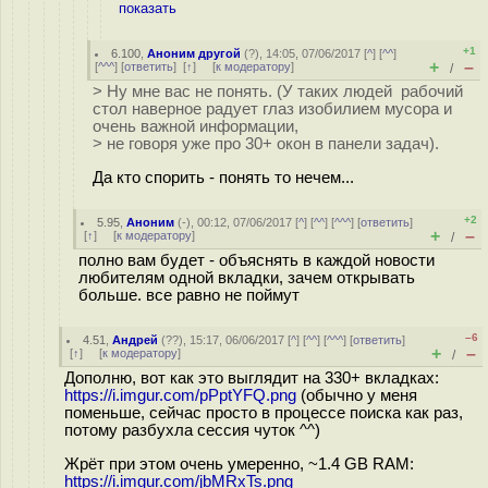
показать
+1
6.100
,
Аноним другой
(
?
), 14:05, 07/06/2017 [
^
] [
^^
]
+
–
[
^^^
] [
ответить
]
[
↑
] [
к модератору
]
/
> Ну мне вас не понять. (У таких людей рабочий
стол наверное радует глаз изобилием мусора и
очень важной информации,
> не говоря уже про 30+ окон в панели задач).
Да кто спорить - понять то нечем...
+2
5.95
,
Аноним
(
-
), 00:12, 07/06/2017 [
^
] [
^^
] [
^^^
] [
ответить
]
+
–
[
↑
] [
к модератору
]
/
полно вам будет - объяснять в каждой новости
любителям одной вкладки, зачем открывать
больше. все равно не поймут
–6
4.51
,
Андрей
(
??
), 15:17, 06/06/2017 [
^
] [
^^
] [
^^^
] [
ответить
]
+
–
[
↑
] [
к модератору
]
/
Дополню, вот как это выглядит на 330+ вкладках:
https://i.imgur.com/pPptYFQ.png
(обычно у меня
поменьше, сейчас просто в процессе поиска как раз,
потому разбухла сессия чуток ^^)
Жрёт при этом очень умеренно, ~1.4 GB RAM:
https://i.imgur.com/jbMRxTs.png