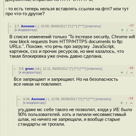
- то есть теперь нельзя вставлять ссылки на фтп? или тут
про что-то другое?
–17
2.7
,
Аноним
(
-
), 10:58, 06/06/2017 [
^
] [
^^
] [
^^^
] [
ответить
]
+
–
[
к модератору
]
/
В списке изменений только "To increase security, Chrome will
now block requests from HTTP/HTTPS documents to ftp:
URLs.". Похоже, что речь про загрузку JavaScript,
картинок, css и прочих ресурсов, но мне казалось, что
такая блокировка уже очень давно сделана.
–22
3.8
,
grsec
(
ok
), 11:11, 06/06/2017 [
^
] [
^^
] [
^^^
] [
ответить
]
+
–
[
к модератору
]
/
Все запрещают и запрещают. Но на безопасность
все никак не повлияют.
–15
4.24
,
Аноним
(
-
), 12:09, 06/06/2017 [
^
] [
^^
] [
^^^
] [
ответить
]
+
–
[
к модератору
]
/
угу,даже мс себе такого не позволял, когда у ИЕ было
90% пользователей. хоть и пилили несовместимый
шлак, но ничего не запрещали, и вообще старые
стандарты не трогали.