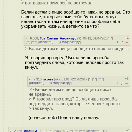
> вот ваших примеров не встречал.
Белки детям в пище вообще-то никак не вредны. Это
взрослые, которые сами себе буратины, могут
веганствовать там или прочими способами себе
укорачивать жизнь, а детей-то за что?
–1
6.308
,
Тот_Самый_Анонимус
(
?
), 06:12, 01/04/2017 [
^
]
+
–
[
^^
] [
^^^
] [
ответить
]
[
к модератору
]
/
> Белки детям в пище вообще-то никак не вредны.
Я говорил про вред? Была лишь просьба
подтвердить слова, которые человек просто так
кинул.
+1
7.310
,
scorry
(
ok
), 01:01, 02/04/2017 [
^
] [
^^
] [
^^^
]
+
–
[
ответить
]
[
к модератору
]
/
>> Белки детям в пище вообще-то никак
не вредны.
> Я говорил про вред? Была лишь просьба
подтвердить слова, которые человек просто
> так кинул.
(почесав лоб) Понял вашу подачу.
–1
2.155
,
Аноним
(
-
), 19:27, 28/03/2017 [
^
] [
^^
] [
^^^
] [
ответить
]
[
↑
]