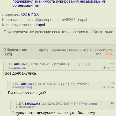
подчеркнул значимость курирования независимыми
организациями
Лицензия:
CC BY 3.0
Короткая ссылка: https://opennet.ru/46264-drupal
Ключевые слова:
drupal
При перепечатке указание ссылки на opennet.ru обязательно
Обсуждение
Ajax
|
1 уровень
|
Линейный
|
+/-
|
Раскрыть
(225)
всё
|
RSS
+79
1.1
,
Аноним
(
-
), 12:10, 28/03/2017 [
ответить
] [
﹢﹢﹢
] [
· · ·
]
[
↓
]
+
–
[
к модератору
]
/
Все долбанулись.
+1
2.153
,
Аноним
(
-
), 19:20, 28/03/2017 [
^
] [
^^
] [
^^^
] [
ответить
]
+
–
[
к модератору
]
/
Ви таки про женщин?
–15
3.237
,
Sabakwaka
(
ok
), 11:05, 29/03/2017 [
^
] [
^^
] [
^^^
] [
ответить
]
+
–
[
к модератору
]
/
Подводя итог дискуссии: запрещать больному