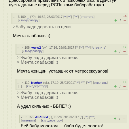
дрессировать правильныхЪ покорных баб, а Дристун
пусть дальше перед РСПшками баборабствует.
–5
3.100
,
_
(
??
), 16:52, 28/03/2017 [
^
] [
^^
] [
^^^
] [
ответить
]
+
–
[
к модератору
]
/
>Бабу надо держать на цепи.
Мечта слабаков! :)
+3
4.108
,
www2
(
ok
), 17:16, 28/03/2017 [
^
] [
^^
] [
^^^
] [
ответить
]
+
–
[
к модератору
]
/
>>Бабу надо держать на цепи.
> Мечта слабаков! :)
Мечта женщин, уставших от метросексуалов!
+3
4.110
,
freehck
(
ok
), 17:19, 28/03/2017 [
^
] [
^^
] [
^^^
] [
ответить
]
+
–
[
↓
] [
к модератору
]
/
>>Бабу надо держать на цепи.
> Мечта слабаков! :)
А удел сильных - ББПЕ? :)
5.156
,
Аноним
(
-
), 19:28, 28/03/2017 [
^
] [
^^
] [
^^^
]
+
–
/
[
ответить
]
[
к модератору
]
Бей бабу молотом — баба будет золото!