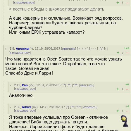
+
–
[
к модератору
]
/
> постные обеды в школах предлагают делать
А еще кошерные и халяльные. Возникает ряд вопросов.
Например, можно ли будет в школах резать ягнят на
чурбан-байрам?
Или юным ЕРЖ устраивать капарот?
+76
1.8
,
Аноним
(
-
), 12:19, 28/03/2017 [
ответить
] [
﹢﹢﹢
] [
· · ·
]
[
↓
] [
↑
]
+
–
[
к модератору
]
/
Что мне нравится в Open Source так то что можно узнать
много нового! Вот что такое Drupal знал, а во что
такое Gorean не знал.
Спасибо Дрис и Ларри !
+6
2.12
,
Pan
(
??
), 12:31, 28/03/2017 [
^
] [
^^
] [
^^^
] [
ответить
]
+
–
[
к модератору
]
/
Аналогично.
+4
2.56
,
robux
(
ok
), 14:33, 28/03/2017 [
^
] [
^^
] [
^^^
] [
ответить
]
+
–
[
к модератору
]
/
Я тоже впервые услышал про Gorean - отличное
движение! Бабу надо держать на цепи.
Надеюсь, Ларри запилит форк и будет дальше