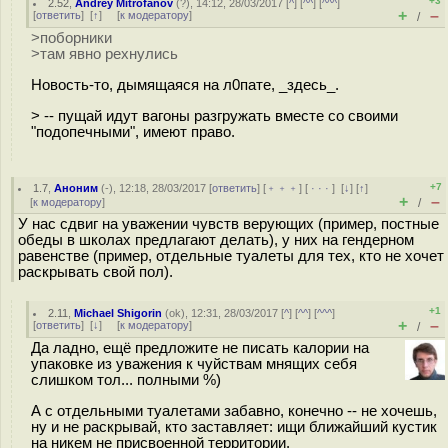
+3
2.52
,
Andrey Mitrofanov
(
?
), 14:12, 28/03/2017 [
^
] [
^^
] [
^^^
]
+
–
[
ответить
]
[
↑
] [
к модератору
]
/
>поборники
>там явно рехнулись
Новость-то, дымящаяся на л0пате, _здесь_.
> -- пущай идут вагоны разгружать вместе со своими
"подопечными", имеют право.
+7
1.7
,
Аноним
(
-
), 12:18, 28/03/2017 [
ответить
] [
﹢﹢﹢
] [
· · ·
]
[
↓
] [
↑
]
+
–
[
к модератору
]
/
У нас сдвиг на уважении чувств верующих (пример, постные
обеды в школах предлагают делать), у них на гендерном
равенстве (пример, отдельные туалеты для тех, кто не хочет
раскрывать свой пол).
+1
2.11
,
Michael Shigorin
(
ok
), 12:31, 28/03/2017 [
^
] [
^^
] [
^^^
]
+
–
[
ответить
]
[
↓
] [
к модератору
]
/
Да ладно, ещё предложите не писать калории на
упаковке из уважения к чуйствам мнящих себя
слишком тол... полными %)
А с отдельными туалетами забавно, конечно -- не хочешь,
ну и не раскрывай, кто заставляет: ищи ближайший кустик
на никем не присвоенной территории.