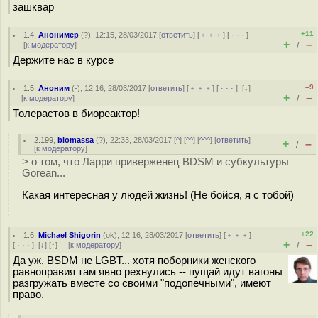
зашквар
+11
1.4
,
Анонимер
(
?
), 12:15, 28/03/2017 [
ответить
] [
﹢﹢﹢
] [
· · ·
]
+
–
[
к модератору
]
/
Держите нас в курсе
–9
1.5
,
Аноним
(
-
), 12:16, 28/03/2017 [
ответить
] [
﹢﹢﹢
] [
· · ·
]
[
↓
]
+
–
[
к модератору
]
/
Толерастов в биореактор!
2.199
,
biomassa
(
?
), 22:33, 28/03/2017 [
^
] [
^^
] [
^^^
] [
ответить
]
+
–
/
[
к модератору
]
> о том, что Ларри приверженец BDSM и субкультуры
Gorean...
Какая интересная у людей жизнь! (Не бойся, я с тобой)
+22
1.6
,
Michael Shigorin
(
ok
), 12:16, 28/03/2017 [
ответить
] [
﹢﹢﹢
]
+
–
[
· · ·
]
[
↓
] [
↑
] [
к модератору
]
/
Да уж, BSDM не LGBT... хотя поборники женского
равноправия там явно рехнулись -- пущай идут вагоны
разгружать вместе со своими "подопечными", имеют
право.