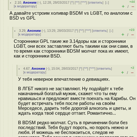
+44
2.10
,
Аноним
(
-
), 12:28, 28/03/2017 [
^
] [
^^
] [
^^^
] [
ответить
]
[
↓
]
+
–
[
к модератору
]
/
А давайте устроим холивар BSDM vs LGBT, по аналогии с
BSD vs GPL
+23
3.29
,
Аноним
(
-
), 13:29, 28/03/2017 [
^
] [
^^
] [
^^^
] [
ответить
]
[
↓
]
+
–
[
к модератору
]
/
Сторонники GPL такие же 3.14доры как и сторонники
LGBT, они всех заставляют быть такими как они сами, в
то время как сторонники BDSM молчат пока их имеют,
как и сторонники BSD.
+2
4.67
,
Аноним
(
-
), 15:04, 28/03/2017 [
^
] [
^^
] [
^^^
] [
ответить
]
+
–
[
к модератору
]
/
У тебя неверное впечатление о девиациях.
В ЛГБТ никого не заставляют. Ну подойдёт к тебе
накачанный богатый мужик, скажет что ты ему
нравишься и предложит вместе поехать на Карибы. Он
будет встречать тебя после работы на своём
Мерседесе, дарить тебе дорогой алкоголь и цветы, и
ждать когда твоё сердце оттает. Романтично...
В BDSM редко молчат. Суть в причинении боли без
последствий. Тебя будут пороть, но пороть нежно и
любя. И можешь не беспокоиться, следов не