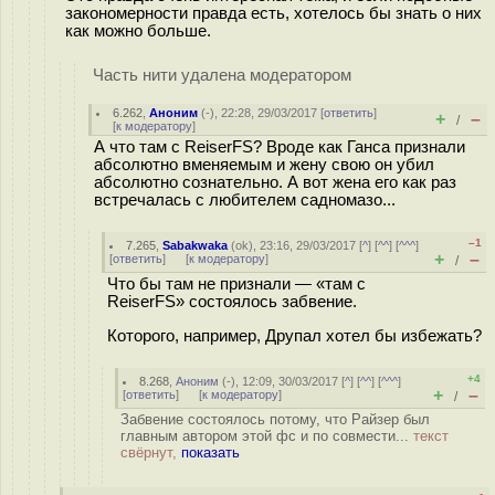
закономерности правда есть, хотелось бы знать о них
как можно больше.
Часть нити удалена модератором
6.262
,
Аноним
(
-
), 22:28, 29/03/2017 [
ответить
]
+
–
/
[
к модератору
]
А что там с ReiserFS? Вроде как Ганса признали
абсолютно вменяемым и жену свою он убил
абсолютно сознательно. А вот жена его как раз
встречалась с любителем садномазо...
–1
7.265
,
Sabakwaka
(
ok
), 23:16, 29/03/2017 [
^
] [
^^
] [
^^^
]
+
–
[
ответить
]
[
к модератору
]
/
Что бы там не признали — «там с
ReiserFS» состоялось забвение.
Которого, например, Друпал хотел бы избежать?
+4
8.268
,
Аноним
(
-
), 12:09, 30/03/2017 [
^
] [
^^
] [
^^^
]
+
–
[
ответить
]
[
к модератору
]
/
Забвение состоялось потому, что Райзер был
главным автором этой фс и по совмести...
текст
свёрнут,
показать