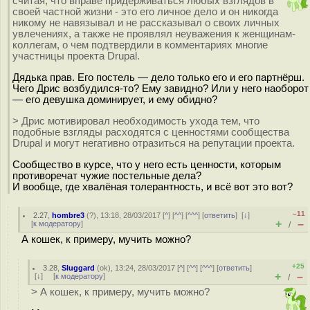
считая, что вправе придерживаться любых взглядов в
своей частной жизни - это его личное дело и он никогда
никому не навязывал и не рассказывал о своих личных
увлечениях, а также не проявлял неуважения к женщинам-
коллегам, о чем подтвердили в комментариях многие
участницы проекта Drupal.
Дядька прав. Его постель — дело только его и его партнёрш.
Чего Дрис возбудился-то? Ему завидно? Или у него наоборот
— его девушка доминирует, и ему обидно?
> Дрис мотивировал необходимость ухода тем, что
подобные взгляды расходятся с ценностями сообщества
Drupal и могут негативно отразиться на репутации проекта.
Сообщество в курсе, что у него есть ценности, которым
противоречат чужие постельные дела?
И вообще, где хвалёная толерантность, и всё вот это вот?
–11
2.27
,
hombre3
(
?
), 13:18, 28/03/2017 [
^
] [
^^
] [
^^^
] [
ответить
]
[
↓
]
+
–
[
к модератору
]
/
А кошек, к примеру, мучить можно?
+25
3.28
,
Sluggard
(
ok
), 13:24, 28/03/2017 [
^
] [
^^
] [
^^^
] [
ответить
]
+
–
[
↓
] [
к модератору
]
/
> А кошек, к примеру, мучить можно?