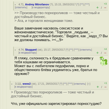
+3
4.71
,
Andrey Mitrofanov
(
?
), 15:15, 28/03/2017 [
^
] [
^^
] [
^^^
]
+
–
[
ответить
]
[
к модератору
]
/
>> Производство порнороликов — тоже честный и
достойный бизнес.
> Ага, и торговля женщинами тоже.
Ваше замечание насквозь сексистское и
жёноненавистническое. "Торговля _людьми_ --
честный и достойный бизнес." Видите, как _надо_!? Вы
же должны понимать. ><,,,9>
+4
4.74
,
Sluggard
(
ok
), 15:17, 28/03/2017 [
^
] [
^^
] [
^^^
] [
ответить
]
+
–
[
к модератору
]
/
Я гляжу, склонность к бредовым сравнениям у
тебя кошками не ограничивается.
Может вы с любителем педофилии, порно и
общественного блёва уединитесь уже, братья по
оружию?
+1
3.111
,
www2
(
ok
), 17:21, 28/03/2017 [
^
] [
^^
] [
^^^
] [
ответить
]
[
↑
]
+
–
[
к модератору
]
/
> Производство порнороликов — тоже честный и
достойный бизнес.
Что, уже официально зарегистрировал порностудию?