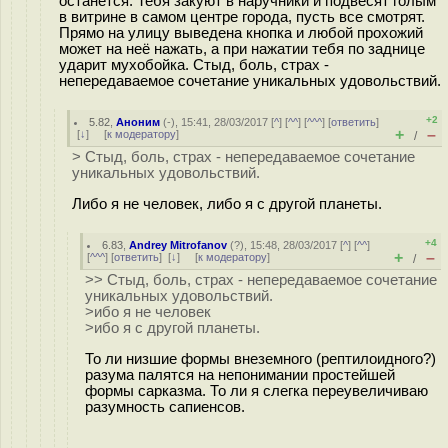
останется. Тебя закуют в наручники и подвесят голым
в витрине в самом центре города, пусть все смотрят.
Прямо на улицу выведена кнопка и любой прохожий
может на неё нажать, а при нажатии тебя по заднице
ударит мухобойка. Стыд, боль, страх -
непередаваемое сочетание уникальных удовольствий.
+2
5.82
,
Аноним
(
-
), 15:41, 28/03/2017 [
^
] [
^^
] [
^^^
] [
ответить
]
+
–
[
↓
] [
к модератору
]
/
> Стыд, боль, страх - непередаваемое сочетание
уникальных удовольствий.
Либо я не человек, либо я с другой планеты.
+4
6.83
,
Andrey Mitrofanov
(
?
), 15:48, 28/03/2017 [
^
] [
^^
]
+
–
[
^^^
] [
ответить
]
[
↓
] [
к модератору
]
/
>> Стыд, боль, страх - непередаваемое сочетание
уникальных удовольствий.
>ибо я не человек
>ибо я с другой планеты.
То ли низшие формы внеземного (рептилоидного?)
разума палятся на непонимании простейшей
формы сарказма. То ли я слегка переувеличиваю
разумность сапиенсов.