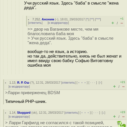
Учи русский язык. Здесь "баба" в смысле "жена
деда".
+1
7.252
,
Аноним
(
-
), 18:01, 29/03/2017 [
^
] [
^^
] [
^^^
]
+
–
[
ответить
]
[
к модератору
]
/
>> двор на Ваганкове месте, чем мя
благословила баба моя
> Учи русский язык. Здесь "баба" в смысле
"жена деда".
вообще-то не язык, а историю.
но так да, действительно, князь не был женат и
имел ввиду свою бабку Софью Витовтовну
ошибка моя
+21
1.13
,
Я. Р. Ош
(
?
), 12:31, 28/03/2017 [
ответить
] [
﹢﹢﹢
] [
· · ·
]
[
↑
]
+
–
[
к модератору
]
/
>Ларри приверженец BDSM
Типичный PHP-шник.
+23
1.14
,
Sluggard
(
ok
), 12:31, 28/03/2017 [
ответить
] [
﹢﹢﹢
] [
· · ·
]
[
↓
]
+
–
[
к модератору
]
/
> Ларри Гарфилд не согласился с такой позицией,