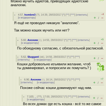
Можно мучить идиотов, приводящих идиотские
аналогии.
–4
4.57
,
hombre3
(
?
), 14:39, 28/03/2017 [
^
] [
^^
] [
^^^
] [
ответить
]
+
–
[
к модератору
]
/
Я ещё не проводил никакую "аналогию".
Так можно кошек мучить или нет?
+5
5.60
,
Аноним
(
-
), 14:55, 28/03/2017 [
^
] [
^^
] [
^^^
] [
ответить
]
+
–
[
к модератору
]
/
По обоюдному согласию, с обязательной распиской.
5.62
,
Sluggard
(
ok
), 14:56, 28/03/2017 [
^
] [
^^
] [
^^^
]
+
–
/
[
ответить
]
[
к модератору
]
Кошки добровольно изъявили желание, чтоб
ты доминировал, и попросили их помучить? )
+7
6.90
,
Аноним
(
-
), 16:14, 28/03/2017 [
^
] [
^^
] [
^^^
]
+
–
[
ответить
]
[
к модератору
]
/
Похоже сейчас кошки доминируют над ним.
7.103
,
_
(
??
), 17:00, 28/03/2017 [
^
] [
^^
] [
^^^
] [
ответить
]
+
–
/
[
к модератору
]
Во всех домах где есть кошка - всё то же самое