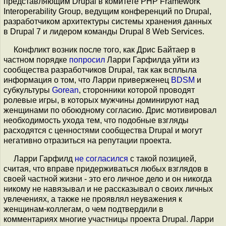
представляющим Drupal в комитете PHP Framework
Interoperability Group, ведущим конференций по Drupal,
разработчиком архитектуры системы хранения данных
в Drupal 7 и лидером команды Drupal 8 Web Services.
Конфликт возник после того, как Дрис Байтаер в
частном порядке
попросил
Ларри Гарфилда уйти из
сообщества разработчиков Drupal, так как всплыла
информация о том, что Ларри приверженец
BDSM
и
субкультуры
Gorean
, сторонники которой проводят
ролевые игры, в которых мужчины доминируют над
женщинами по обоюдному согласию. Дрис мотивировал
необходимость ухода тем, что подобные взгляды
расходятся с ценностями сообщества Drupal и могут
негативно отразиться на репутации проекта.
Ларри Гарфилд
не согласился
с такой позицией,
считая, что вправе придерживаться любых взглядов в
своей частной жизни - это его личное дело и он никогда
никому не навязывал и не рассказывал о своих личных
увлечениях, а также не проявлял неуважения к
женщинам-коллегам, о чем подтвердили в
комментариях многие участницы проекта Drupal. Ларри