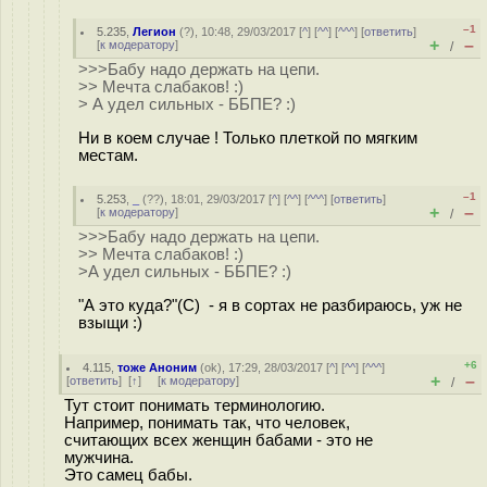
–1
5.235
,
Легион
(
?
), 10:48, 29/03/2017 [
^
] [
^^
] [
^^^
] [
ответить
]
+
–
[
к модератору
]
/
>>>Бабу надо держать на цепи.
>> Мечта слабаков! :)
> А удел сильных - ББПЕ? :)
Ни в коем случае ! Только плеткой по мягким
местам.
–1
5.253
,
_
(
??
), 18:01, 29/03/2017 [
^
] [
^^
] [
^^^
] [
ответить
]
+
–
[
к модератору
]
/
>>>Бабу надо держать на цепи.
>> Мечта слабаков! :)
>А удел сильных - ББПЕ? :)
"А это куда?"(С) - я в сортах не разбираюсь, уж не
взыщи :)
+6
4.115
,
тоже Аноним
(
ok
), 17:29, 28/03/2017 [
^
] [
^^
] [
^^^
]
+
–
[
ответить
]
[
↑
] [
к модератору
]
/
Тут стоит понимать терминологию.
Например, понимать так, что человек,
считающих всех женщин бабами - это не
мужчина.
Это самец бабы.