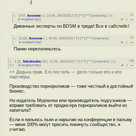
:)
+2
3.47
,
Аноним
(
-
), 14:04, 28/03/2017 [
^
] [
^^
] [
^^^
] [
ответить
]
[
↑
]
+
–
[
к модератору
]
/
Диванные эксперты по BDSM в треде! Все в сабспейс!
+2
3.219
,
Аноним
(
-
), 05:40, 29/03/2017 [
^
] [
^^
] [
^^^
] [
ответить
]
+
–
[
к модератору
]
/
Панин перелогиньтесь.
–15
2.31
,
Sabakwaka
(
ok
), 13:39, 28/03/2017 [
^
] [
^^
] [
^^^
] [
ответить
]
[
↓
]
+
–
[
↑
] [
к модератору
]
/
>> Дядька прав. Его постель — дело только его и его
партнёрш.
Производство порнороликов — тоже честный и достойный
бизнес.
Но издатель Мурзилки или производитель подгузников —
вправе требовать от продюсера порнороликов выйти из
капитала?
Если я напьюсь пьян и нарыгаю на конференции в пальму
— меня 100% могут просить покинуть сообщество, я
считаю.