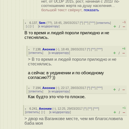
нет, от UCDP 2015, рост, начиная с 2011г по-
соотношению жертв на душу населения...
большой текст свёрнут,
показать
–1
6.137
,
Sem
(
??
), 18:45, 28/03/2017 [
^
] [
^^
] [
^^^
] [
ответить
]
+
–
[
↓
] [
↑
] [
к модератору
]
/
В то время и людей пороли прилюдно и не
стеснялись.
+6
7.138
,
Аноним
(
-
), 18:49, 28/03/2017 [
^
] [
^^
] [
^^^
]
+
–
[
ответить
]
[
к модератору
]
/
> В то время и людей пороли прилюдно и не
стеснялись.
а сейчас в уединении и по обоюдному
согласию?? ))
7.194
,
Аноним
(
-
), 22:17, 28/03/2017 [
^
] [
^^
] [
^^^
]
+
–
/
[
ответить
]
[
к модератору
]
Как будто это что-то плохое.
+1
6.241
,
Аноним
(
-
), 12:25, 29/03/2017 [
^
] [
^^
] [
^^^
]
+
–
[
ответить
]
[
↑
] [
к модератору
]
/
> двор на Ваганкове месте, чем мя благословила
баба моя