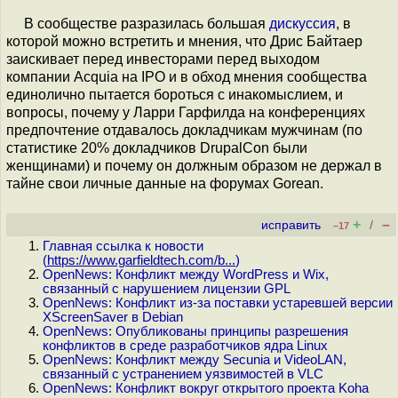
В сообществе разразилась большая
дискуссия
, в
которой можно встретить и мнения, что Дрис Байтаер
заискивает перед инвесторами перед выходом
компании Acquia на IPO и в обход мнения сообщества
единолично пытается бороться с инакомыслием, и
вопросы, почему у Ларри Гарфилда на конференциях
предпочтение отдавалось докладчикам мужчинам (по
статистике 20% докладчиков DrupalCon были
женщинами) и почему он должным образом не держал в
тайне свои личные данные на форумах Gorean.
+
–
исправить
/
–17
Главная ссылка к новости
(
https://www.garfieldtech.com/b...
)
OpenNews: Конфликт между WordPress и Wix,
связанный с нарушением лицензии GPL
OpenNews: Конфликт из-за поставки устаревшей версии
XScreenSaver в Debian
OpenNews: Опубликованы принципы разрешения
конфликтов в среде разработчиков ядра Linux
OpenNews: Конфликт между Secunia и VideoLAN,
связанный с устранением уязвимостей в VLC
OpenNews: Конфликт вокруг открытого проекта Koha