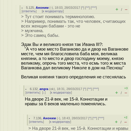
5.125
,
Аноним
(
-
), 18:03, 28/03/2017 [
^
] [
^^
] [
^^^
]
+
–
/
[
ответить
]
[
к модератору
]
> Тут стоит понимать терминологию.
> Например, понимать так, что человек, считающих
всех женщин бабами - это не
> мужчина.
> Это самец бабы.
Эдак Вы и великого князя так Ивана III?:
"А что мое место Ваганково да и двор на Ваганкове
месте, чем мя благословила баба моя, великаа
княгини, а то место и двор господину моему, князю
великому, опрочь того места, что есмь того ж места
Ваганкова дал великому Николе в дом на Песнош"
Великая княгиня такого определения не стеснялась
+3
6.132
,
angra
(
ok
), 18:31, 28/03/2017 [
^
] [
^^
] [
^^^
]
+
–
[
ответить
]
[
↓
] [
к модератору
]
/
На дворе 21-й век, не 15-й. Коннотации и
нравы за 6 веков маленько поменялись.
+2
7.136
,
Аноним
(
-
), 18:43, 28/03/2017 [
^
] [
^^
] [
^^^
]
+
–
[
ответить
]
[
к модератору
]
/
> На дворе 21-й век, не 15-й. Коннотации и нравы