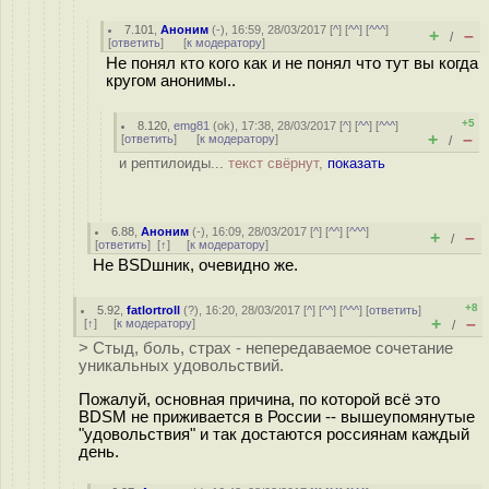
7.101
,
Аноним
(
-
), 16:59, 28/03/2017 [
^
] [
^^
] [
^^^
]
+
–
/
[
ответить
]
[
к модератору
]
Не понял кто кого как и не понял что тут вы когда
кругом анонимы..
+5
8.120
,
emg81
(
ok
), 17:38, 28/03/2017 [
^
] [
^^
] [
^^^
]
+
–
[
ответить
]
[
к модератору
]
/
и рептилоиды...
текст свёрнут,
показать
6.88
,
Аноним
(
-
), 16:09, 28/03/2017 [
^
] [
^^
] [
^^^
]
+
–
/
[
ответить
]
[
↑
] [
к модератору
]
Не BSDшник, очевидно же.
+8
5.92
,
fatlortroll
(
?
), 16:20, 28/03/2017 [
^
] [
^^
] [
^^^
] [
ответить
]
+
–
[
↑
] [
к модератору
]
/
> Стыд, боль, страх - непередаваемое сочетание
уникальных удовольствий.
Пожалуй, основная причина, по которой всё это
BDSM не приживается в России -- вышеупомянутые
"удовольствия" и так достаются россиянам каждый
день.