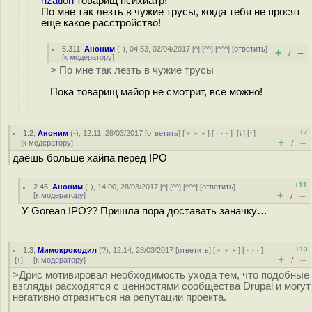
rization
товарищ психиатр!
По мне так лезть в чужие трусы, когда тебя не просят
еще какое расстройство!
5.311
,
Аноним
(
-
), 04:53, 02/04/2017 [
^
] [
^^
] [
^^^
] [
ответить
]
+
–
/
[
к модератору
]
> По мне так лезть в чужие трусы
Пока товарищ майор не смотрит, все можно!
+7
1.2
,
Аноним
(
-
), 12:11, 28/03/2017 [
ответить
] [
﹢﹢﹢
] [
· · ·
]
[
↓
] [
↑
]
+
–
[
к модератору
]
/
даёшь больше хайпа перед IPO
+11
2.46
,
Аноним
(
-
), 14:00, 28/03/2017 [
^
] [
^^
] [
^^^
] [
ответить
]
+
–
[
к модератору
]
/
У Gorean IPO?? Пришла пора доставать заначку…
+13
1.3
,
Мимокрокодил
(
?
), 12:14, 28/03/2017 [
ответить
] [
﹢﹢﹢
] [
· · ·
]
+
–
[
↑
] [
к модератору
]
/
>Дрис мотивировал необходимость ухода тем, что подобные
взгляды расходятся с ценностями сообщества Drupal и могут
негативно отразиться на репутации проекта.