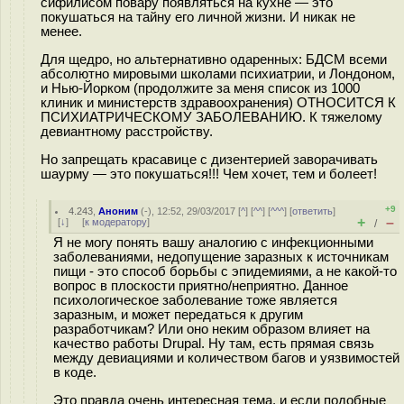
сифилисом повару появляться на кухне — это
покушаться на тайну его личной жизни. И никак не
менее.
Для щедро, но альтернативно одаренных: БДСМ всеми
абсолютно мировыми школами психиатрии, и Лондоном,
и Нью-Йорком (продолжите за меня список из 1000
клиник и министерств здравоохранения) ОТНОСИТСЯ К
ПСИХИАТРИЧЕСКОМУ ЗАБОЛЕВАНИЮ. К тяжелому
девиантному расстройству.
Но запрещать красавице с дизентерией заворачивать
шаурму — это покушаться!!! Чем хочет, тем и болеет!
+9
4.243
,
Аноним
(
-
), 12:52, 29/03/2017 [
^
] [
^^
] [
^^^
] [
ответить
]
+
–
[
↓
] [
к модератору
]
/
Я не могу понять вашу аналогию с инфекционными
заболеваниями, недопущение заразных к источникам
пищи - это способ борьбы с эпидемиями, а не какой-то
вопрос в плоскости приятно/неприятно. Данное
психологическое заболевание тоже является
заразным, и может передаться к другим
разработчикам? Или оно неким образом влияет на
качество работы Drupal. Ну там, есть прямая связь
между девиациями и количеством багов и уязвимостей
в коде.
Это правда очень интересная тема, и если подобные