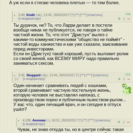
А уж если я стегаю человека плетью — то тем более.
+10
3.40
,
Kodir
(
ok
), 13:45, 28/03/2017 [
^
] [
^^
] [
^^^
] [
ответить
]
+
–
[
к модератору
]
/
Ты дурачок, не? То, что Ларри делает в постели
вообще никак не публикуется, не говоря о тайне
частной жизни. То, что этот "Дристун" вылез с
какими-то коммунистическими "общество не поймёт" -
чистой воды ханжество и как уже сказали, заискивание
перед инвесторами.
Если он (Дристун) такой хороший, пусть выложит ролик
со своей женой, как ВСЕМУ МИРУ надо правильно
заниматься сексом.
+11
3.41
,
Sluggard
(
ok
), 13:46, 28/03/2017 [
^
] [
^^
] [
^^^
] [
ответить
]
+
–
[
↓
] [
к модератору
]
/
Один начинает сравнивать людей с кошками,
второй сравнивает частную постельную жизнь,
которую человек не выставлял напоказ, с
производством порно и публичным пьянством-рыгом...
У вас что, один лечащий врач, и он сегодня в отпуск
ушёл?
4.139
,
Аноним
(
-
), 18:51, 28/03/2017 [
^
] [
^^
] [
^^^
] [
ответить
]
+
–
/
[
к модератору
]
Чувак, не знаю откуда ты, но в центре сейчас такая