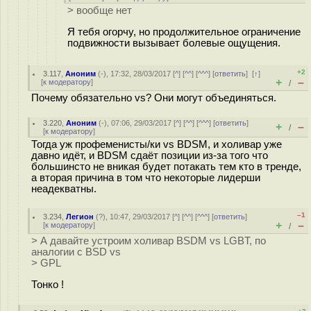
> вообще нет
Я тебя огорчу, но продолжительное ограничение
подвижности вызывает болевые ощущения.
+2
3.117
,
Аноним
(
-
), 17:32, 28/03/2017 [
^
] [
^^
] [
^^^
] [
ответить
]
[
↑
]
+
–
[
к модератору
]
/
Почему обязательно vs? Они могут объединяться.
3.220
,
Аноним
(
-
), 07:06, 29/03/2017 [
^
] [
^^
] [
^^^
] [
ответить
]
+
–
/
[
к модератору
]
Тогда уж профеменисты/ки vs BDSM, и холивар уже
давно идёт, и BDSM сдаёт позиции из-за того что
большинсто не вникая будет потакать тем кто в тренде,
а вторая причина в том что некоторые лидерши
неадекватны.
–1
3.234
,
Легион
(
?
), 10:47, 29/03/2017 [
^
] [
^^
] [
^^^
] [
ответить
]
+
–
[
к модератору
]
/
> А давайте устроим холивар BSDM vs LGBT, по
аналогии с BSD vs
> GPL
Тонко !