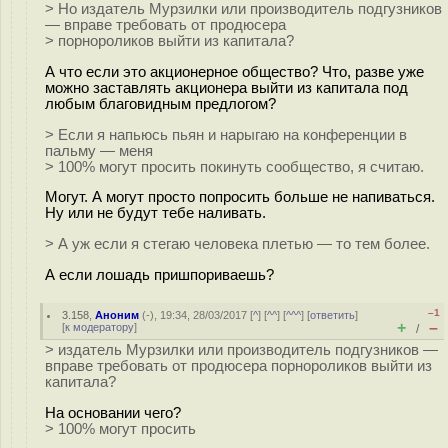
> Но издатель Мурзилки или производитель подгузников
— вправе требовать от продюсера
> порнороликов выйти из капитала?
А что если это акционерное общество? Что, разве уже
можно заставлять акционера выйти из капитала под
любым благовидным предлогом?
> Если я напьюсь пьян и нарыгаю на конференции в
пальму — меня
> 100% могут просить покинуть сообщество, я считаю.
Могут. А могут просто попросить больше не напиваться.
Ну или не будут тебе наливать.
> А уж если я стегаю человека плетью — то тем более.
А если лошадь пришпориваешь?
–1
3.158
,
Аноним
(
-
), 19:34, 28/03/2017 [
^
] [
^^
] [
^^^
] [
ответить
]
+
–
[
к модератору
]
/
> издатель Мурзилки или производитель подгузников —
вправе требовать от продюсера порнороликов выйти из
капитала?
На основании чего?
> 100% могут просить