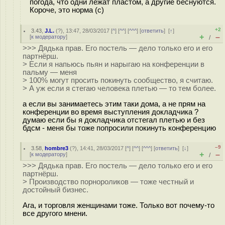
погода, что одни лежат пластом, а другие беснуются.
Короче, это норма (с)
+2
3.43
,
J.L.
(
?
), 13:47, 28/03/2017 [
^
] [
^^
] [
^^^
] [
ответить
]
[
↑
]
+
–
[
к модератору
]
/
>>> Дядька прав. Его постель — дело только его и его
партнёрш.
> Если я напьюсь пьян и нарыгаю на конференции в
пальму — меня
> 100% могут просить покинуть сообщество, я считаю.
> А уж если я стегаю человека плетью — то тем более.
а если вы занимаетесь этим таки дома, а не прям на
конференции во время выступления докладчика ?
думаю если бы я докладчика отстегал плетью и без
бдсм - меня бы тоже попросили покинуть конференцию
–9
3.58
,
hombre3
(
?
), 14:41, 28/03/2017 [
^
] [
^^
] [
^^^
] [
ответить
]
[
↓
]
+
–
[
к модератору
]
/
>>> Дядька прав. Его постель — дело только его и его
партнёрш.
> Производство порнороликов — тоже честный и
достойный бизнес.
Ага, и торговля женщинами тоже. Только вот почему-то
все другого мнени.