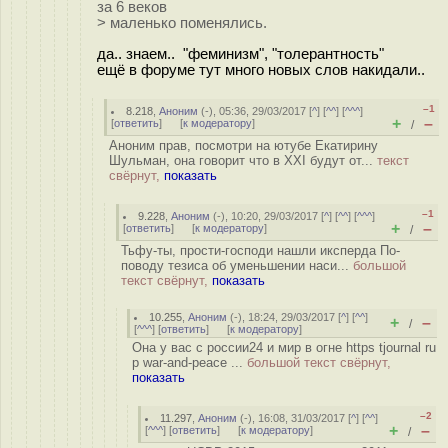
за 6 веков
> маленько поменялись.
да.. знаем.. "феминизм", "толерантность"
ещё в форуме тут много новых слов накидали..
–1
8.218
,
Аноним
(
-
), 05:36, 29/03/2017 [
^
] [
^^
] [
^^^
]
+
–
[
ответить
]
[
к модератору
]
/
Аноним прав, посмотри на ютубе Екатирину
Шульман, она говорит что в XXI будут от...
текст
свёрнут,
показать
–1
9.228
,
Аноним
(
-
), 10:20, 29/03/2017 [
^
] [
^^
] [
^^^
]
+
–
[
ответить
]
[
к модератору
]
/
Тьфу-ты, прости-господи нашли иксперда По-
поводу тезиса об уменьшении наси...
большой
текст свёрнут,
показать
10.255
,
Аноним
(
-
), 18:24, 29/03/2017 [
^
] [
^^
]
+
–
/
[
^^^
] [
ответить
]
[
к модератору
]
Она у вас с россии24 и мир в огне https tjournal ru
p war-and-peace ...
большой текст свёрнут,
показать
–2
11.297
,
Аноним
(
-
), 16:08, 31/03/2017 [
^
] [
^^
]
+
–
[
^^^
] [
ответить
]
[
к модератору
]
/