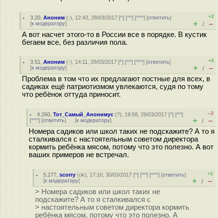
+2
3.20
,
Аноним
(
-
), 12:43, 28/03/2017 [
^
] [
^^
] [
^^^
] [
ответить
]
+
–
[
к модератору
]
/
А вот насчет этого-то в России все в порядке. В кустик
бегаем все, без различия пола.
+5
3.51
,
Аноним
(
-
), 14:11, 28/03/2017 [
^
] [
^^
] [
^^^
] [
ответить
]
+
–
[
к модератору
]
/
Проблема в том что их предлагают постные для всех, в
садиках ещё патриотизмом увлекаются, судя по тому
что ребёнок оттуда приносит.
–2
4.260
,
Тот_Самый_Анонимус
(
?
), 19:58, 29/03/2017 [
^
] [
^^
]
+
–
[
^^^
] [
ответить
]
[
к модератору
]
/
Номера садиков или школ таких не подскажите? А то я
сталкивался с настоятельным советом директора
кормить ребёнка мясом, потому что это полезно. А вот
ваших примеров не встречал.
+2
5.277
,
scorry
(
ok
), 17:10, 30/03/2017 [
^
] [
^^
] [
^^^
] [
ответить
]
+
–
[
к модератору
]
/
> Номера садиков или школ таких не
подскажите? А то я сталкивался с
> настоятельным советом директора кормить
ребёнка мясом, потому что это полезно. А