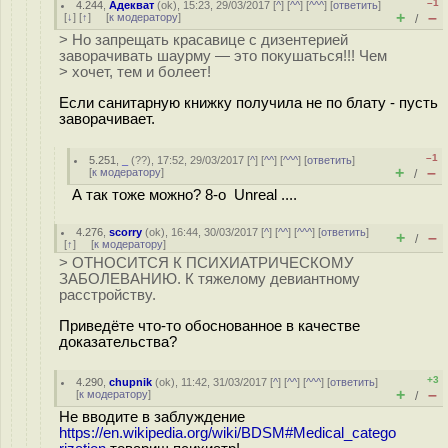
–1
4.244
,
Адекват
(
ok
), 15:23, 29/03/2017 [
^
] [
^^
] [
^^^
] [
ответить
]
+
–
[
↓
] [
↑
] [
к модератору
]
/
> Но запрещать красавице с дизентерией
заворачивать шаурму — это покушаться!!! Чем
> хочет, тем и болеет!
Если санитарную книжку получила не по блату - пусть
заворачивает.
–1
5.251
,
_
(
??
), 17:52, 29/03/2017 [
^
] [
^^
] [
^^^
] [
ответить
]
+
–
[
к модератору
]
/
А так тоже можно? 8-о Unreal ....
4.276
,
scorry
(
ok
), 16:44, 30/03/2017 [
^
] [
^^
] [
^^^
] [
ответить
]
+
–
/
[
↑
] [
к модератору
]
> ОТНОСИТСЯ К ПСИХИАТРИЧЕСКОМУ
ЗАБОЛЕВАНИЮ. К тяжелому девиантному
расстройству.
Приведёте что-то обоснованное в качестве
доказательства?
+3
4.290
,
chupnik
(
ok
), 11:42, 31/03/2017 [
^
] [
^^
] [
^^^
] [
ответить
]
+
–
[
к модератору
]
/
Не вводите в заблуждение
https://en.wikipedia.org/wiki/BDSM#Medical_catego