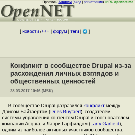
Профиль:
Аноним
(
вход
|
регистрация
)
неRU
opennet.me
[
новости
/
+++
|
форум
|
теги
|
]
Конфликт в сообществе Drupal из-за
расхождения личных взглядов и
общественных ценностей
28.03.2017 10:46 (MSK)
В сообществе Drupal разразился
конфликт
между
Дрисом Байтаертом (
Dries Buytaert
), создателем
системы управления контентом Drupal и сооснователем
компании Acquia, и Ларри Гарфилдом (
Larry Garfield
),
одним из наиболее активных участников сообщества,