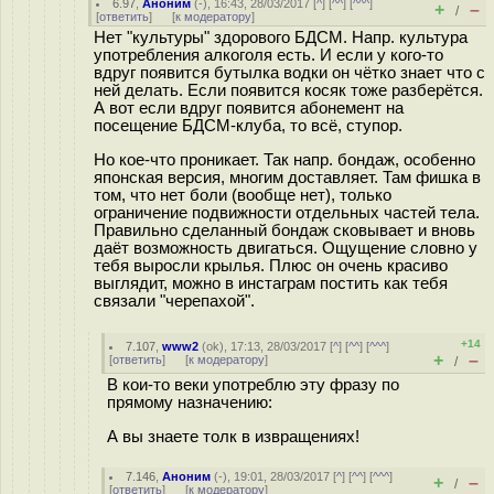
6.97
,
Аноним
(
-
), 16:43, 28/03/2017 [
^
] [
^^
] [
^^^
]
+
–
/
[
ответить
]
[
к модератору
]
Нет "культуры" здорового БДСМ. Напр. культура
употребления алкоголя есть. И если у кого-то
вдруг появится бутылка водки он чётко знает что с
ней делать. Если появится косяк тоже разберётся.
А вот если вдруг появится абонемент на
посещение БДСМ-клуба, то всё, ступор.
Но кое-что проникает. Так напр. бондаж, особенно
японская версия, многим доставляет. Там фишка в
том, что нет боли (вообще нет), только
ограничение подвижности отдельных частей тела.
Правильно сделанный бондаж сковывает и вновь
даёт возможность двигаться. Ощущение словно у
тебя выросли крылья. Плюс он очень красиво
выглядит, можно в инстаграм постить как тебя
связали "черепахой".
+14
7.107
,
www2
(
ok
), 17:13, 28/03/2017 [
^
] [
^^
] [
^^^
]
+
–
[
ответить
]
[
к модератору
]
/
В кои-то веки употреблю эту фразу по
прямому назначению:
А вы знаете толк в извращениях!
7.146
,
Аноним
(
-
), 19:01, 28/03/2017 [
^
] [
^^
] [
^^^
]
+
–
/
[
ответить
]
[
к модератору
]