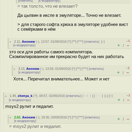
[
ответить
]
[
к модератору
]
> так толсто, что не влезает?
Да цыгвин в икспе в эмуляторе... Точно не влезает.
> для старого софта хрюха в эмуляторе удобнее вист
с семёрками в нём
–1
2.11
,
Аноним
(
-
), 13:57, 01/09/2016 [
^
] [
^^
] [
^^^
] [
ответить
]
[
↑
]
+
–
[
к модератору
]
/
это оси для работы самого компилятора.
Скомпилированное им прекрасно будет на них работать
–1
3.13
,
Аноним
(
-
), 13:59, 01/09/2016 [
^
] [
^^
] [
^^^
] [
ответить
]
+
–
[
к модератору
]
/
Хотя... Перечитал внимательнее... Может и нет
–1
1.45
,
zhenya_k
(
?
), 09:57, 02/09/2016 [
ответить
] [
﹢﹢﹢
] [
· · ·
]
[
↓
] [
↑
]
+
–
[
к модератору
]
/
msys2 рулит и педалит.
2.53
,
Аноним
(
-
), 19:30, 03/09/2016 [
^
] [
^^
] [
^^^
] [
ответить
]
+
–
/
[
к модератору
]
> msys2 рулит и педалит.