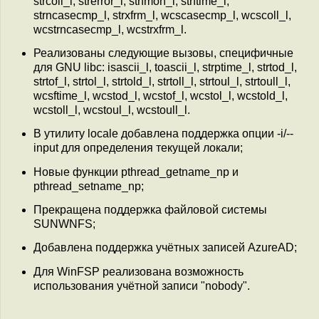
strcoll_l, strerror_l, strfmon_l, strftime_l,
strncasecmp_l, strxfrm_l, wcscasecmp_l, wcscoll_l,
wcstrncasecmp_l, wcstrxfrm_l.
Реализованы следующие вызовы, специфичные
для GNU libc: isascii_l, toascii_l, strptime_l, strtod_l,
strtof_l, strtol_l, strtold_l, strtoll_l, strtoul_l, strtoull_l,
wcsftime_l, wcstod_l, wcstof_l, wcstol_l, wcstold_l,
wcstoll_l, wcstoul_l, wcstoull_l.
В утилиту locale добавлена поддержка опции -i/--
input для определения текущей локали;
Новые функции pthread_getname_np и
pthread_setname_np;
Прекращена поддержка файловой системы
SUNWNFS;
Добавлена поддержка учётных записей AzureAD;
Для WinFSP реализована возможность
использования учётной записи "nobody".