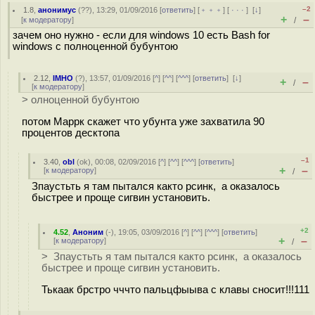
–2
1.8
,
анонимус
(
??
), 13:29, 01/09/2016 [
ответить
] [
﹢﹢﹢
] [
· · ·
]
[
↓
]
+
–
[
к модератору
]
/
зачем оно нужно - если для windows 10 есть Bash for
windows с полноценной бубунтою
2.12
,
IMHO
(
?
), 13:57, 01/09/2016 [
^
] [
^^
] [
^^^
] [
ответить
]
[
↓
]
+
–
/
[
к модератору
]
> олноценной бубунтою
потом Маррк скажет что убунта уже захватила 90
процентов десктопа
–1
3.40
,
obl
(
ok
), 00:08, 02/09/2016 [
^
] [
^^
] [
^^^
] [
ответить
]
+
–
[
к модератору
]
/
Зпаустьть я там пытался както рсинк, а оказалось
быстрее и проще сигвин установить.
+2
4.52
,
Аноним
(
-
), 19:05, 03/09/2016 [
^
] [
^^
] [
^^^
] [
ответить
]
+
–
[
к модератору
]
/
> Зпаустьть я там пытался както рсинк, а оказалось
быстрее и проще сигвин установить.
Тькаак брстро чччто пальцфыыва с клавы сносит!!!111