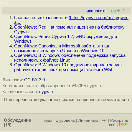
+
–
исправить
/
+13
Главная ссылка к новости (
https://cygwin.com/ml/cygwin-
a...
)
OpenNews: Red Hat поменял лицензию на библиотеку
Cygwin
OpenNews: Релиз Cygwin 1.7, GNU окружения для
Windows
OpenNews: Canonical и Microsoft работают над
возможностью запуска Ubuntu в Windows 10
OpenNews: В Windows обеспечена поддержка запуска
исполняемых файлов Linux
OpenNews: В Windows 10 продемонстрирован запуск
рабочих столов Linux при помощи штатного WSL
Лицензия:
CC BY 3.0
Короткая ссылка: https://opennet.ru/45059-cygwin
Ключевые слова:
cygwin
При перепечатке указание ссылки на opennet.ru обязательно
Обсуждение
Ajax
|
1 уровень
|
Линейный
|
+/-
|
Раскрыть
(19)
всё
|
RSS