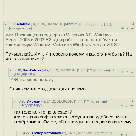
–1
1.9
,
Аноним
(
9
), 13:36, 01/09/2016 [
ответить
] [
﹢﹢﹢
] [
· · ·
]
[
↓
] [
↑
]
+
–
[
к модератору
]
/
>>> Прекращена поддержка Windows XP, Windows
Server 2003 и 2003 R2. Для работы теперь требуется
как минимум Windows Vista или Windows Server 2008;
Пичьалька?.. Хм... Интересно почему и как с этим быть? На
что это повлияет?
2.10
,
RazrFalcon
(
ok
), 13:52, 01/09/2016 [
^
] [
^^
] [
^^^
] [
ответить
]
[
↓
]
+
–
/
[
к модератору
]
>>Интересно почему
Слишком толсто, даже для анонима.
–1
3.20
,
Аноним
(
-
), 14:32, 01/09/2016 [
^
] [
^^
] [
^^^
] [
ответить
]
+
–
[
к модератору
]
/
так толсто, что не влезает?
для старого софта хрюха в эмуляторе удобнее вист с
семёрками в нём же, ибо тяжелы последние и ни к чему.
4.22
,
Andrey Mitrofanov
(
?
), 14:39, 01/09/2016 [
^
] [
^^
] [
^^^
]
+
–
/