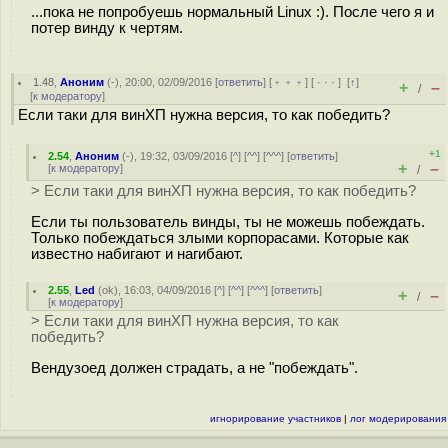
...пока не попробуешь нормальный Linux :). После чего я и
потер винду к чертям.
1.48
,
Аноним
(
-
), 20:00, 02/09/2016 [
ответить
] [
﹢﹢﹢
] [
· · ·
]
[
↑
]
+
–
/
[
к модератору
]
Если таки для винХП нужна версия, то как победить?
+1
2.54
,
Аноним
(
-
), 19:32, 03/09/2016 [
^
] [
^^
] [
^^^
] [
ответить
]
+
–
[
к модератору
]
/
> Если таки для винХП нужна версия, то как победить?
Если ты пользователь винды, ты не можешь побеждать.
Только побеждаться злыми корпорасами. Которые как
известно набигают и нагибают.
2.55
,
Led
(
ok
), 16:03, 04/09/2016 [
^
] [
^^
] [
^^^
] [
ответить
]
+
–
/
[
к модератору
]
> Если таки для винХП нужна версия, то как
победить?
Вендузоед должен страдать, а не "побеждать".
игнорирование участников
|
лог модерирования