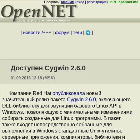
Профиль:
Аноним
(
вход
|
регистрация
)
неRU
opennet.me
[
новости
/
+++
|
форум
|
теги
|
]
Доступен Cygwin 2.6.0
01.09.2016 12:18 (MSK)
Компания Red Hat
опубликовала
новый
значительный релиз пакета
Cygwin 2.6.0
, включающего
DLL-библиотеку для эмуляции базового Linux API в
Windows, позволяющую с минимальными изменениями
собирать созданные для Linux программы. В пакет
также входят непосредственно собранные для
выполнения в Windows стандартные Unix-утилиты,
серверные приложения, компиляторы, библиотеки и