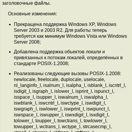
заголовочные файлы.
Основные изменения:
Прекращена поддержка Windows XP, Windows
Server 2003 и 2003 R2. Для работы теперь
требуется как минимум Windows Vista или Windows
Server 2008;
Добавлена поддержка объектов локали и
привязанных к потокам локалей, определённых в
стандарте POSIX-1.2008;
Реализованы следующие вызовы POSIX-1.2008:
newlocale, freelocale, duplocale, uselocale,
nl_langinfo_l, isalnum_l, isalpha_l, isblank_l, iscntrl_l,
isdigit_l, isgraph_l, islower_l, isprint_l, ispunct_l,
isspace_l, isupper_l, iswalnum_l, iswalpha_l,
iswblank_l, iswcntrl_l, iswctype_l, iswdigit_l,
iswgraph_l, iswlower_l, iswprint_l, iswpunct_l,
iswspace_l, iswupper_l, iswxdigit_l, isxdigit_l,
tolower_l, toupper_l, towctrans_l, towlower_l,
towupper_l, wctrans_l, wctype_l, strcasecmp_l,