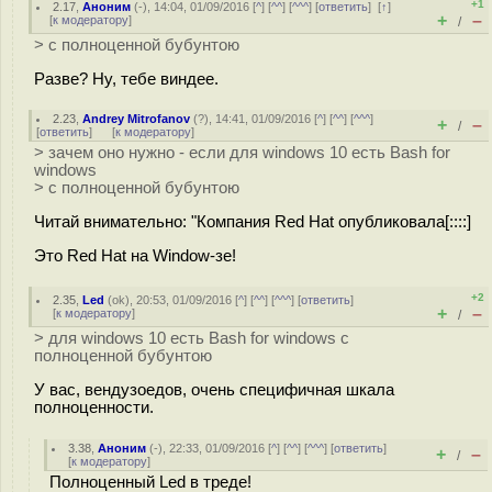
+1
2.17
,
Аноним
(
-
), 14:04, 01/09/2016 [
^
] [
^^
] [
^^^
] [
ответить
]
[
↑
]
+
–
[
к модератору
]
/
> с полноценной бубунтою
Разве? Ну, тебе виндее.
2.23
,
Andrey Mitrofanov
(
?
), 14:41, 01/09/2016 [
^
] [
^^
] [
^^^
]
+
–
/
[
ответить
]
[
к модератору
]
> зачем оно нужно - если для windows 10 есть Bash for
windows
> с полноценной бубунтою
Читай внимательно: "Компания Red Hat опубликовала[::::]
Это Red Hat на Window-зе!
+2
2.35
,
Led
(
ok
), 20:53, 01/09/2016 [
^
] [
^^
] [
^^^
] [
ответить
]
+
–
[
к модератору
]
/
> для windows 10 есть Bash for windows с
полноценной бубунтою
У вас, вендузоедов, очень специфичная шкала
полноценности.
3.38
,
Аноним
(
-
), 22:33, 01/09/2016 [
^
] [
^^
] [
^^^
] [
ответить
]
+
–
/
[
к модератору
]
Полноценный Led в треде!