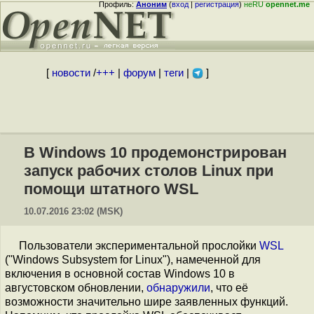
Профиль:
Аноним
(
вход
|
регистрация
)
неRU
opennet.me
[
новости
/
+++
|
форум
|
теги
|
]
В Windows 10 продемонстрирован
запуск рабочих столов Linux при
помощи штатного WSL
10.07.2016 23:02 (MSK)
Пользователи экспериментальной прослойки
WSL
("Windows Subsystem for Linux"), намеченной для
включения в основной состав Windows 10 в
августовском обновлении,
обнаружили
, что её
возможности значительно шире заявленных функций.