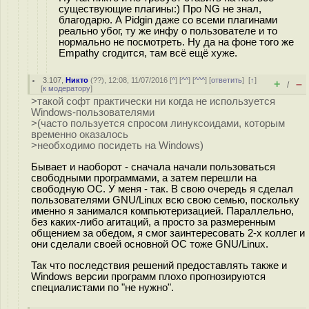
существующие плагины:) Про NG не знал,
благодарю. А Pidgin даже со всеми плагинами
реально убог, ту же инфу о пользователе и то
нормально не посмотреть. Ну да на фоне того же
Empathy сгодится, там всё ещё хуже.
3.107
,
Никто
(
??
), 12:08, 11/07/2016 [
^
] [
^^
] [
^^^
] [
ответить
]
[
↑
]
+
–
/
[
к модератору
]
>такой софт практически ни когда не используется
Windows-пользователями
>(часто пользуется спросом линуксоидами, которым
временно оказалось
>необходимо посидеть на Windows)
Бывает и наоборот - сначала начали пользоваться
свободными программами, а затем перешли на
свободную ОС. У меня - так. В свою очередь я сделал
пользователями GNU/Linux всю свою семью, поскольку
именно я занимался компьютеризацией. Параллельно,
без каких-либо агитаций, а просто за размеренным
общением за обедом, я смог заинтересовать 2-х коллег и
они сделали своей основной ОС тоже GNU/Linux.
Так что последствия решений предоставлять также и
Windows версии программ плохо прогнозируются
специалистами по "не нужно".