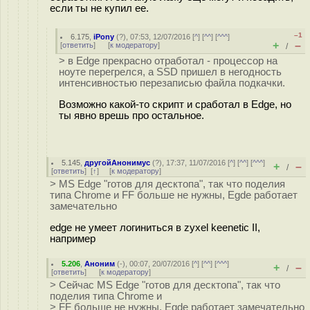
если ты не купил ее.
–1
6.175
,
iPony
(
?
), 07:53, 12/07/2016 [
^
] [
^^
] [
^^^
]
+
–
[
ответить
]
[
к модератору
]
/
> в Edge прекрасно отработал - процессор на
ноуте перегрелся, а SSD пришел в негодность
интенсивностью перезаписью файла подкачки.
Возможно какой-то скрипт и сработал в Edge, но
ты явно врешь про остальное.
5.145
,
другойАнонимус
(
?
), 17:37, 11/07/2016 [
^
] [
^^
] [
^^^
]
+
–
/
[
ответить
]
[
↑
] [
к модератору
]
> MS Edge "готов для десктопа", так что поделия
типа Chrome и FF больше не нужны, Egde работает
замечательно
edge не умеет логиниться в zyxel keenetic II,
например
5.206
,
Аноним
(
-
), 00:07, 20/07/2016 [
^
] [
^^
] [
^^^
]
+
–
/
[
ответить
]
[
к модератору
]
> Сейчас MS Edge "готов для десктопа", так что
поделия типа Chrome и
> FF больше не нужны, Egde работает замечательно