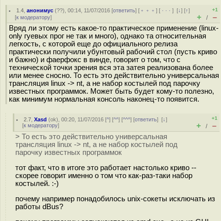
+1
1.4
,
анонимус
(
??
), 00:14, 11/07/2016 [
ответить
] [
﹢﹢﹢
] [
· · ·
]
[
↓
] [
↑
]
+
–
[
к модератору
]
/
Вряд ли этому есть какое-то практическое применение (linux-
only гуевых прог не так и много), однако та относительная
легкость, с которой еще до официального релиза
практически получили убунтовый рабочий стол (пусть криво
и бажно) и фаерфокс в винде, говорит о том, что с
технической точки зрения вся эта затея реализована более
или менее сносно. То есть это действительно универсальная
трансляция linux -> nt, а не набор костылей под парочку
известных программок. Может быть будет кому-то полезно,
как минимум нормальная консоль наконец-то появится.
+1
2.7
,
Xasd
(
ok
), 00:20, 11/07/2016 [
^
] [
^^
] [
^^^
] [
ответить
]
[
↓
]
+
–
[
к модератору
]
/
> То есть это действительно универсальная
трансляция linux -> nt, а не набор костылей под
парочку известных программок
тот факт, что в итоге это работает настолько криво --
скорее говорит именно о том что как-раз-таки набор
костылей. :-)
почему например понадобилось unix-сокеты исключать из
работы dBus?