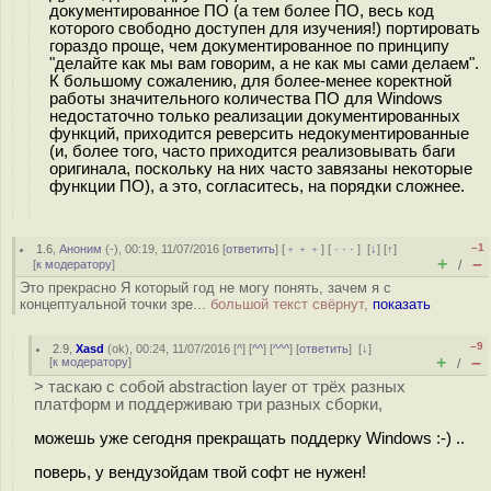
документированное ПО (а тем более ПО, весь код
которого свободно доступен для изучения!) портировать
гораздо проще, чем документированное по принципу
"делайте как мы вам говорим, а не как мы сами делаем".
К большому сожалению, для более-менее коректной
работы значительного количества ПО для Windows
недостаточно только реализации документированных
функций, приходится реверсить недокументированные
(и, более того, часто приходится реализовывать баги
оригинала, поскольку на них часто завязаны некоторые
функции ПО), а это, согласитесь, на порядки сложнее.
–1
1.6
,
Аноним
(
-
), 00:19, 11/07/2016 [
ответить
] [
﹢﹢﹢
] [
· · ·
]
[
↓
] [
↑
]
+
–
[
к модератору
]
/
Это прекрасно Я который год не могу понять, зачем я с
концептуальной точки зре...
большой текст свёрнут,
показать
–9
2.9
,
Xasd
(
ok
), 00:24, 11/07/2016 [
^
] [
^^
] [
^^^
] [
ответить
]
[
↓
]
+
–
[
к модератору
]
/
> таскаю с собой abstraction layer от трёх разных
платформ и поддерживаю три разных сборки,
можешь уже сегодня прекращать поддерку Windows :-) ..
поверь, у вендузойдам твой софт не нужен!