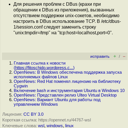
Для решения проблем с DBus (крахи при
обращении к DBus из приложения), вызванных
отсутствием поддержки unix-сокетов, необходимо
настроить в DBus использование TCP. В /etc/dbus-
1/session.conf следует заменить строку
"unix:tmpdir=/tmp" на "tcp:host=localhost,port=0".
+
–
исправить
/
Главная ссылка к новости
(
https://fitoschido.wordpress.c...
)
OpenNews: В Windows обеспечена поддержка запуска
исполняемых файлов Linux
OpenNews: Red Hat поменял лицензию на библиотеку
Cygwin
Включение bash и инструментария Ubuntu в Windows 10
OpenNews: Представлен релиз Ulteo Virtual Desktop
OpenNews: Вариант Ubuntu для работы под
управлением Windows
Лицензия:
CC BY 3.0
Короткая ссылка: https://opennet.ru/44767-wsl
Ключевые слова:
wsl
,
windows
,
linux