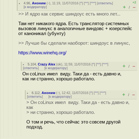
+2
4.96
,
Аноним
(
-
), 11:19, 11/07/2016 [
^
] [
^^
] [
^^^
] [
ответить
]
+
–
[
к модератору
]
/
>> И ядро как сервис шиндоус есть много лет...
Там нет никакого ядра. Есть транслятор системных
вызовов линукс в аналогичные виндовс + юзерспейс
от каноникал (убунту)
>> Лучше бы сделали наоборот: шиндоус в линукс,
https://www.winehq.org/
5.104
,
Crazy Alex
(
ok
), 11:59, 11/07/2016 [
^
] [
^^
] [
^^^
]
+
–
/
[
ответить
]
[
к модератору
]
Он coLinux имел виду. Таки да - есть давно и,
как ни странно, хорошо работало.
6.112
,
Аноним
(
-
), 12:42, 11/07/2016 [
^
] [
^^
] [
^^^
]
+
–
/
[
ответить
]
[
к модератору
]
> Он coLinux имел виду. Таки да - есть давно и,
как
> ни странно, хорошо работало.
О том и речь, что сейчас это совсем другой
подход.