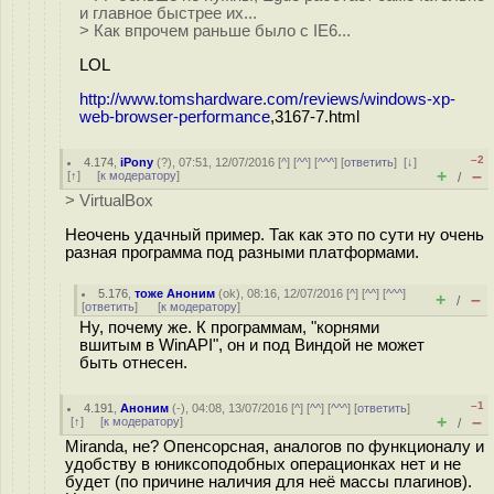
и главное быстрее их...
> Как впрочем раньше было с IE6...
LOL
http://www.tomshardware.com/reviews/windows-xp-
web-browser-performance
,3167-7.html
–2
4.174
,
iPony
(
?
), 07:51, 12/07/2016 [
^
] [
^^
] [
^^^
] [
ответить
]
[
↓
]
+
–
[
↑
] [
к модератору
]
/
> VirtualBox
Неочень удачный пример. Так как это по сути ну очень
разная программа под разными платформами.
5.176
,
тоже Аноним
(
ok
), 08:16, 12/07/2016 [
^
] [
^^
] [
^^^
]
+
–
/
[
ответить
]
[
к модератору
]
Ну, почему же. К программам, "корнями
вшитым в WinAPI", он и под Виндой не может
быть отнесен.
–1
4.191
,
Аноним
(
-
), 04:08, 13/07/2016 [
^
] [
^^
] [
^^^
] [
ответить
]
+
–
[
↑
] [
к модератору
]
/
Miranda, не? Опенсорсная, аналогов по функционалу и
удобству в юниксоподобных операционках нет и не
будет (по причине наличия для неё массы плагинов).