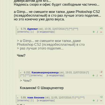
диверсантом для MS...
Надеюсь скоро и офис будет свободным частично...
а Gimp... не смешите мои тапки, даже Photoshop CS2
(псевдобесплатный) в сто раз лучше этого поделия...
но это конечно уже дело вкуса.
+1
5.79
,
Адекват
(
ok
), 10:35, 11/07/2016 [
^
] [
^^
] [
^^^
]
+
–
[
ответить
]
[
↓
] [
к модератору
]
/
> а Gimp... не смешите мои тапки, даже
Photoshop CS2 (псевдобесплатный) в сто
> раз лучше этого поделия...
Чем?
–2
6.152
,
Какаянахренразница
(
ok
), 19:03, 11/07/2016 [
^
]
+
–
[
^^
] [
^^^
] [
ответить
]
[
к модератору
]
/
> Чем?
Кокаином! © Шварценеггер
+2
5.89
,
тоже Аноним
(
ok
), 11:05, 11/07/2016 [
^
] [
^^
] [
^^^
]
+
–
[
ответить
]
[
↑
] [
к модератору
]
/