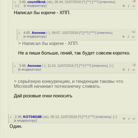
–3
3.46
,
count0krsk
(
ok
), 05:44, 11/07/2016 [
^
] [
^^
] [
^^^
] [
ответить
]
+
–
[
↓
] [
к модератору
]
/
Написал бы короче - ХПП.
+3
4.65
,
Аноним
(
-
), 09:07, 11/07/2016 [
^
] [
^^
] [
^^^
] [
ответить
]
+
–
[
к модератору
]
/
> Написал бы короче - ХПП.
Не а пиши больше, гений, так будет совсем коротко.
–2
3.99
,
Аноним
(
-
), 11:24, 11/07/2016 [
^
] [
^^
] [
^^^
] [
ответить
]
[
↑
]
+
–
[
к модератору
]
/
> серьёзную конкуренцию, и тенденции таковы что
Microsoft начинает потихонечку сливать.
Дай розовые очки поносить
2.39
,
KOT040188
(
ok
), 05:13, 11/07/2016 [
^
] [
^^
] [
^^^
] [
ответить
]
[
↑
]
+
–
/
[
к модератору
]
Один.