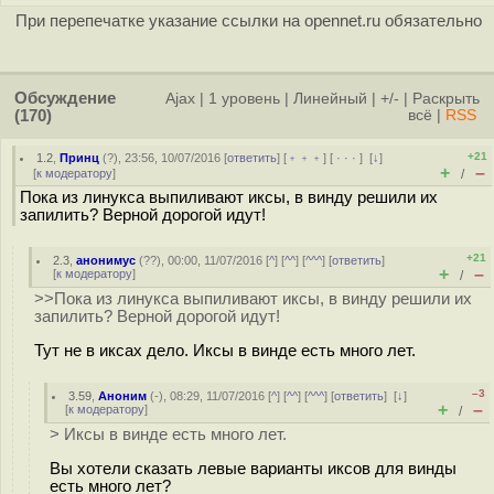
При перепечатке указание ссылки на opennet.ru обязательно
Обсуждение
Ajax
|
1 уровень
|
Линейный
|
+/-
|
Раскрыть
(170)
всё
|
RSS
+21
1.2
,
Принц
(
?
), 23:56, 10/07/2016 [
ответить
] [
﹢﹢﹢
] [
· · ·
]
[
↓
]
+
–
[
к модератору
]
/
Пока из линукса выпиливают иксы, в винду решили их
запилить? Верной дорогой идут!
+21
2.3
,
анонимус
(
??
), 00:00, 11/07/2016 [
^
] [
^^
] [
^^^
] [
ответить
]
+
–
[
к модератору
]
/
>>Пока из линукса выпиливают иксы, в винду решили их
запилить? Верной дорогой идут!
Тут не в иксах дело. Иксы в винде есть много лет.
–3
3.59
,
Аноним
(
-
), 08:29, 11/07/2016 [
^
] [
^^
] [
^^^
] [
ответить
]
[
↓
]
+
–
[
к модератору
]
/
> Иксы в винде есть много лет.
Вы хотели сказать левые варианты иксов для винды
есть много лет?