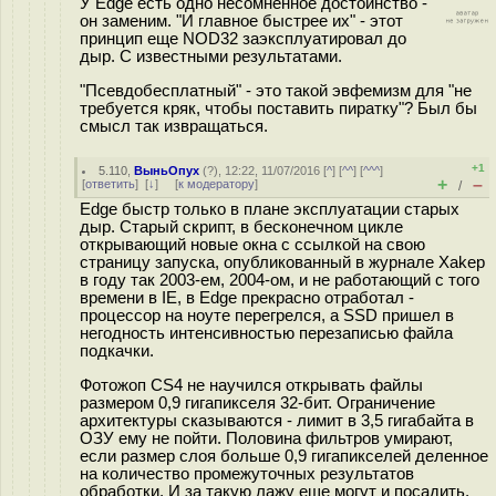
У Edge есть одно несомненное достоинство -
он заменим. "И главное быстрее их" - этот
принцип еще NOD32 заэксплуатировал до
дыр. С известными результатами.
"Псевдобесплатный" - это такой эвфемизм для "не
требуется кряк, чтобы поставить пиратку"? Был бы
смысл так извращаться.
+1
5.110
,
ВыньОпух
(
?
), 12:22, 11/07/2016 [
^
] [
^^
] [
^^^
]
+
–
[
ответить
]
[
↓
] [
к модератору
]
/
Edge быстр только в плане эксплуатации старых
дыр. Старый скрипт, в бесконечном цикле
открывающий новые окна с ссылкой на свою
страницу запуска, опубликованный в журнале Xakep
в году так 2003-ем, 2004-ом, и не работающий с того
времени в IE, в Edge прекрасно отработал -
процессор на ноуте перегрелся, а SSD пришел в
негодность интенсивностью перезаписью файла
подкачки.
Фотожоп CS4 не научился открывать файлы
размером 0,9 гигапикселя 32-бит. Ограничение
архитектуры сказываются - лимит в 3,5 гигабайта в
ОЗУ ему не пойти. Половина фильтров умирают,
если размер слоя больше 0,9 гигапикселей деленное
на количество промежуточных результатов
обработки. И за такую лажу еще могут и посадить,