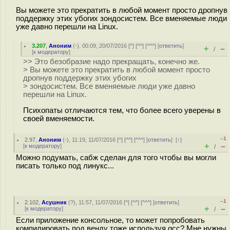
Вы можете это прекратить в любой момент просто дропнув
поддержку этих убогих зондосистем. Все вменяемые люди
уже давно перешли на Linux.
3.207
,
Аноним
(
-
), 00:09, 20/07/2016 [
^
] [
^^
] [
^^^
] [
ответить
]
+
–
/
[
к модератору
]
>> Это безобразие надо прекращать, конечно же.
> Вы можете это прекратить в любой момент просто
дропнув поддержку этих убогих
> зондосистем. Все вменяемые люди уже давно
перешли на Linux.
Психопаты отличаются тем, что более всего уверены в
своей вменяемости.
–1
2.97
,
Аноним
(
-
), 11:19, 11/07/2016 [
^
] [
^^
] [
^^^
] [
ответить
]
[
↑
]
+
–
[
к модератору
]
/
Можно подумать, сабж сделан для того чтобы вы могли
писать только под линукс...
–1
2.102
,
Асушник
(
?
), 11:57, 11/07/2016 [
^
] [
^^
] [
^^^
] [
ответить
]
+
–
[
к модератору
]
/
Если приложение консольное, то может попробовать
компилировать под венду тоже используя gcc? Мне нужны