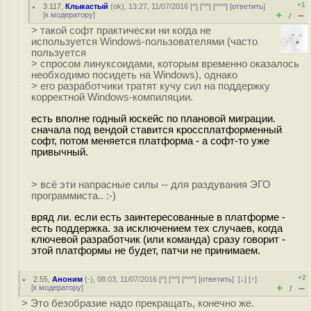
+1
3.117
,
Клыкастый
(
ok
), 13:27, 11/07/2016 [
^
] [
^^
] [
^^^
] [
ответить
]
+
–
[
к модератору
]
/
> такой софт практически ни когда не
используется Windows-пользователями (часто
пользуется
> спросом линуксоидами, которым временно оказалось
необходимо посидеть на Windows), однако
> его разработчики тратят кучу сил на поддержку
корректной Windows-компиляции.
есть вполне годный юскейс по плановой миграции.
сначала под вендой ставится кроссплатформенный
софт, потом меняется платформа - а софт-то уже
привычный.
> всё эти напрасные силы -- для раздувания ЭГО
программиста.. :-)
вряд ли. если есть заинтересованные в платформе -
есть поддержка. за исключением тех случаев, когда
ключевой разработчик (или команда) сразу говорит -
этой платформы не будет, патчи не принимаем.
+2
2.55
,
Аноним
(
-
), 08:03, 11/07/2016 [
^
] [
^^
] [
^^^
] [
ответить
]
[
↓
] [
↑
]
+
–
[
к модератору
]
/
> Это безобразие надо прекращать, конечно же.