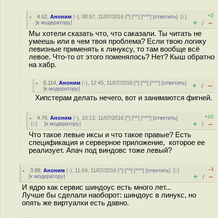
+2
4.62
,
Аноним
(
-
), 08:57, 11/07/2016 [
^
] [
^^
] [
^^^
] [
ответить
]
[
↓
]
+
–
[
к модератору
]
/
Мы хотели сказать что, что саказали. Ты читать не
умеешь или в чем твоя проблема? Если твою логику
левизные применять к линуксу, то там вообще всё
левое. Что-то от этого поменялось? Нет? Кыш обратно
на хабр.
5.114
,
Аноним
(
-
), 12:45, 11/07/2016 [
^
] [
^^
] [
^^^
] [
ответить
]
+
–
/
[
к модератору
]
Хипстерам делать нечего, вот и занимаются фигней.
+10
4.76
,
Аноним
(
-
), 10:13, 11/07/2016 [
^
] [
^^
] [
^^^
] [
ответить
]
+
–
[
↑
] [
к модератору
]
/
Что такое левые иксы и что такое правые? Есть
спецификация и серверное приложение, которое ее
реализует. Апач под виндовс тоже левый?
–1
3.88
,
Аноним
(
-
), 11:04, 11/07/2016 [
^
] [
^^
] [
^^^
] [
ответить
]
[
↑
]
+
–
[
к модератору
]
/
И ядро как сервис шиндоус есть много лет...
Лучше бы сделали наоборот: шиндоус в линукс, но
опять же виртуалки есть давно.