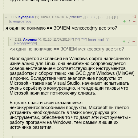
–1
1.15
,
Кубер100
(
?
), 00:40, 11/07/2016 [
ответить
] [
﹢﹢﹢
] [
· · ·
]
[
↓
] [
↑
]
+
–
[
к модератору
]
/
я один не понимаю == ЗОЧЕМ мелкософту все это?
2.22
,
Аноним
(
-
), 01:10, 11/07/2016 [
^
] [
^^
] [
^^^
] [
ответить
]
[
↓
]
+
–
/
[
к модератору
]
>я один не понимаю == ЗОЧЕМ мелкософту все это?
Наблюдается экспансия на Windows софта написанного
изначально для Linux, она неизбежно сопровождается
совершенствованием соответствующих инструментов
разработки и сборки таких как GCC для Windows (MinGW)
и прочих. Вследствие чего аналогичные продукты от
Microsoft - такие как Visual Studio, начинают испытывать
очень серьёзную конкуренцию, и тенденции таковы что
Microsoft начинает потихонечку сливать.
В целях спасти свои оказавшиеся
неконкурентоспособными продукты, Microsoft пытается
устранить необходимость в таких конкурирующих
инструментах, обеспечив то что дают эти инструменты -
работу программ на Windows, тем самым лишив их
источника развития.