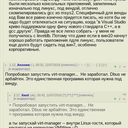
были несколько консольных приложений, запиленных
изначально под линукс, под вендой, отлично
скомпилировались gcc из msys2. Специфичный для венды
код Вам все равно конечно придется писать, но хотя бы не
надо будет отвлекаться на ситуацию, когда "в Visual Studio
криво поддержали одну фичу нового стандарта C++, а в
gcc другую". Правда не все легко собрать - у меня не
получилось с leveldb. Потому что даже если в вин10 начнут
хорошо работать приложения лдля линукс, пользователи
еще долго будут сидеть под вин7, особенно
корпоративные.
1.12
,
Аноним
(
-
), 00:32, 11/07/2016 [
ответить
] [
﹢﹢﹢
] [
· · ·
]
[
↓
] [
↑
]
+
–
/
[
к модератору
]
Попробовал запустить virt-manager... Не заработал. Dbus не
арбайтен. Это единственная программа которая нужна под
винду.
+5
2.17
,
Xasd
(
ok
), 00:42, 11/07/2016 [
^
] [
^^
] [
^^^
] [
ответить
]
+
–
[
к модератору
]
/
> Попробовал запустить virt-manager... Не
заработал. Dbus не арбайтен. Это единственная
> программа которая нужна под винду.
а ты запускай virt-manager -- внутри Linux-гостя, который
крутится на крякнутом VMWare :-D