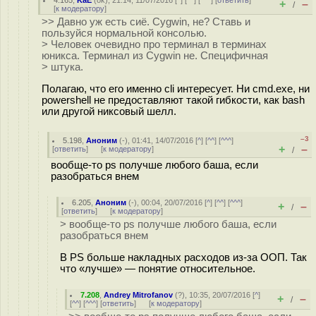
4.165
,
KaE
(
ok
), 21:14, 11/07/2016 [
^
] [
^^
] [
^^^
] [
ответить
]
+
–
/
[
к модератору
]
>> Давно уж есть сиё. Cygwin, не? Ставь и
пользуйся нормальной консолью.
> Человек очевидно про терминал в терминах
юникса. Терминал из Cygwin не. Специфичная
> штука.
Полагаю, что его именно cli интересует. Ни cmd.exe, ни
powershell не предоставляют такой гибкости, как bash
или другой никсовый шелл.
–3
5.198
,
Аноним
(
-
), 01:41, 14/07/2016 [
^
] [
^^
] [
^^^
]
+
–
[
ответить
]
[
к модератору
]
/
вообще-то ps получше любого баша, если
разобраться внем
6.205
,
Аноним
(
-
), 00:04, 20/07/2016 [
^
] [
^^
] [
^^^
]
+
–
/
[
ответить
]
[
к модератору
]
> вообще-то ps получше любого баша, если
разобраться внем
В PS больше накладных расходов из-за ООП. Так
что «лучше» — понятие относительное.
7.208
,
Andrey Mitrofanov
(
?
), 10:35, 20/07/2016 [
^
]
+
–
/
[
^^
] [
^^^
] [
ответить
]
[
к модератору
]