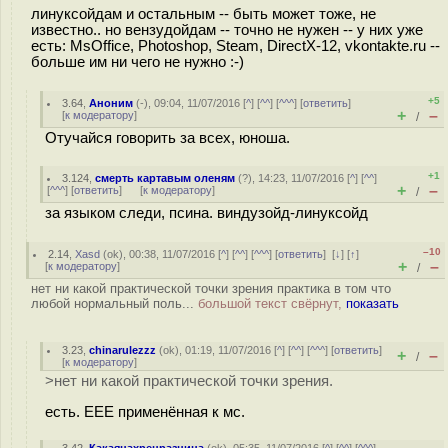
линуксойдам и остальным -- быть может тоже, не
известно.. но вензудойдам -- точно не нужен -- у них уже
есть: MsOffice, Photoshop, Steam, DirectX-12, vkontakte.ru --
больше им ни чего не нужно :-)
+5
3.64
,
Аноним
(
-
), 09:04, 11/07/2016 [
^
] [
^^
] [
^^^
] [
ответить
]
+
–
[
к модератору
]
/
Отучайся говорить за всех, юноша.
+1
3.124
,
смерть картавым оленям
(
?
), 14:23, 11/07/2016 [
^
] [
^^
]
+
–
[
^^^
] [
ответить
]
[
к модератору
]
/
за языком следи, псина. виндузойд-линуксойд
–10
2.14
,
Xasd
(
ok
), 00:38, 11/07/2016 [
^
] [
^^
] [
^^^
] [
ответить
]
[
↓
] [
↑
]
+
–
[
к модератору
]
/
нет ни какой практической точки зрения практика в том что
любой нормальный поль...
большой текст свёрнут,
показать
3.23
,
chinarulezzz
(
ok
), 01:19, 11/07/2016 [
^
] [
^^
] [
^^^
] [
ответить
]
+
–
/
[
к модератору
]
>нет ни какой практической точки зрения.
есть. EEE применённая к мс.