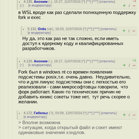
–1
4.130
,
Аноним
(
-
), 15:27, 11/07/2016 [
^
] [
^^
] [
^^^
] [
ответить
]
+
–
[
↓
] [
к модератору
]
/
в WSL вроде как раз сделали полноценную поддержку
fork и exec
5.132
,
Ordu
(
ok
), 16:03, 11/07/2016 [
^
] [
^^
] [
^^^
] [
ответить
]
+
–
/
[
к модератору
]
Ну да, это как раз не так сложно, если иметь
доступ к ядерному коду и квалифицированных
разработчиков.
+1
4.133
,
Аноним
(
-
), 16:17, 11/07/2016 [
^
] [
^^
] [
^^^
] [
ответить
]
+
–
[
↑
] [
к модератору
]
/
Fork был в windows nt со времен появления
подсистемы posix,т.е. очень давно. Неудивительно,
что и для линукс подсистемы они с легкостью его
реализовали - сами микрософтовцы говорили, что
форк работает. Каких-то технических причин не
добавить юникс сокеты тоже нет, тут речь скорее о
желании.
4.172
,
Гибельс
(
?
), 03:09, 12/07/2016 [
^
] [
^^
] [
^^^
] [
ответить
]
+
–
/
[
к модератору
]
> Вполне возможна
> ситуация, когда открытый файл и сокет имеют
одинаковые значения хэндлов.