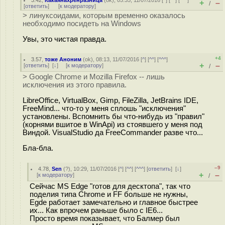
3.42
,
Какаянахренразница
(
ok
), 05:35, 11/07/2016 [
^
] [
^^
] [
^^^
]
+
–
/
[
ответить
]
[
к модератору
]
> линуксоидами, которым временно оказалось
необходимо посидеть на Windows
Увы, это чистая правда.
+4
3.57
,
тоже Аноним
(
ok
), 08:13, 11/07/2016 [
^
] [
^^
] [
^^^
]
+
–
[
ответить
]
[
↓
] [
к модератору
]
/
> Google Chrome и Mozilla Firefox -- лишь
исключения из этого правила.
LibreOffice, VirtualBox, Gimp, FileZilla, JetBrains IDE,
FreeMind... что-то у меня сплошь "исключения"
установлены. Вспомнить бы что-нибудь из "правил"
(корнями вшитое в WinApi) из стоявшего у меня под
Виндой. VisualStudio да FreeCommander разве что...
Бла-бла.
–9
4.78
,
Sen
(
?
), 10:29, 11/07/2016 [
^
] [
^^
] [
^^^
] [
ответить
]
[
↓
]
+
–
[
к модератору
]
/
Сейчас MS Edge "готов для десктопа", так что
поделия типа Chrome и FF больше не нужны,
Egde работает замечательно и главное быстрее
их... Как впрочем раньше было с IE6...
Просто время показывает, что Балмер был