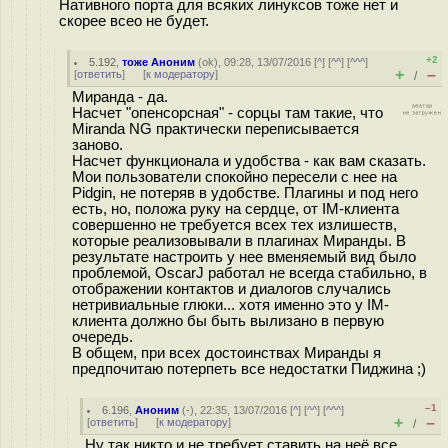
Нативного порта для всяких линуксов тоже нет и
скорее всео не будет.
+2
5.192
,
тоже Аноним
(
ok
), 09:28, 13/07/2016 [
^
] [
^^
] [
^^^
]
+
–
[
ответить
]
[
к модератору
]
/
Миранда - да.
Насчет "опенсорсная" - сорцы там такие, что
Miranda NG практически переписывается
заново.
Насчет функционала и удобства - как вам сказать.
Мои пользователи спокойно пересели с нее на
Pidgin, не потеряв в удобстве. Плагины и под него
есть, но, положа руку на сердце, от IM-клиента
совершенно не требуется всех тех излишеств,
которые реализовывали в плагинах Миранды. В
результате настроить у нее вменяемый вид было
проблемой, OscarJ работал не всегда стабильно, в
отображении контактов и диалогов случались
нетривиальные глюки... хотя именно это у IM-
клиента должно бы быть вылизано в первую
очередь.
В общем, при всех достоинствах Миранды я
предпочитаю потерпеть все недостатки Пиджина ;)
–1
6.196
,
Аноним
(
-
), 22:35, 13/07/2016 [
^
] [
^^
] [
^^^
]
+
–
[
ответить
]
[
к модератору
]
/
Ну так никто и не требует ставить на неё все