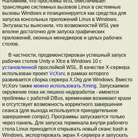
Напомним, что прослойка WSL обеспечивает
трансляцию системных вызовов Linux в системные
вызовы Windows и позиционируется как средства для
запуска консольных приложений Linux в Windows.
Энтузиасты выяснили, что возможностей WSL уже
вполне достаточно для запуска графических
приложений, оконных менеджеров и целых рабочих
столов.
В частности, продемонстрирован успешный запуск
рабочих столов Unity и Xfce в Windows 10 с
установленной
прослойкой WSL. В качестве X-сервера
использован проект
VcXsrv
, в рамках которого
развивается сборка сервера X.Org для Windows. Вместо
VcXsrv также
можно использовать
Xming
. Запускаемое
окружение пока не лишено недоработок - имеются
проблемы с работой DBus, временами возникают крахи
и отсутствует возможность корректного завершения
сеанса (для выхода используется принудительное
завершение compiz). Программы запускаются только
через панель. Для запуска терминала внутри рабочего
стола Linux приходится открывать новый сеанс bash в
Windows, экспортировать экран X-сервера и запускать