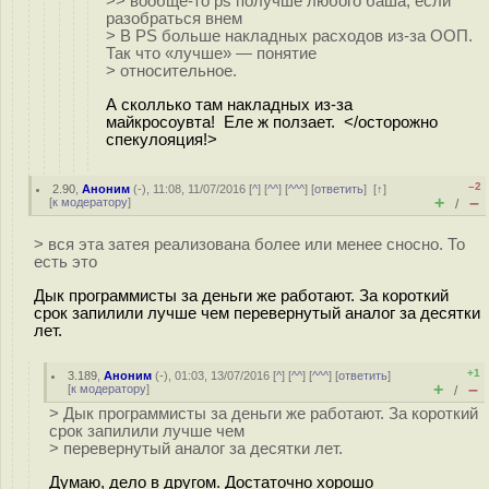
>> вообще-то ps получше любого баша, если
разобраться внем
> В PS больше накладных расходов из-за ООП.
Так что «лучше» — понятие
> относительное.
А сколлько там накладных из-за
майкросоувта! Еле ж ползает. </осторожно
спекулояция!>
–2
2.90
,
Аноним
(
-
), 11:08, 11/07/2016 [
^
] [
^^
] [
^^^
] [
ответить
]
[
↑
]
+
–
[
к модератору
]
/
> вся эта затея реализована более или менее сносно. То
есть это
Дык программисты за деньги же работают. За короткий
срок запилили лучше чем перевернутый аналог за десятки
лет.
+1
3.189
,
Аноним
(
-
), 01:03, 13/07/2016 [
^
] [
^^
] [
^^^
] [
ответить
]
+
–
[
к модератору
]
/
> Дык программисты за деньги же работают. За короткий
срок запилили лучше чем
> перевернутый аналог за десятки лет.
Думаю, дело в другом. Достаточно хорошо