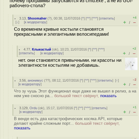
почему программы запускаются из cmd.exe , а не из GUI-
рабочего-стола?
+4
3.13
,
Shoomaher
(
?
), 00:38, 11/07/2016 [
^
] [
^^
] [
^^^
] [
ответить
]
+
–
[
↓
] [
к модератору
]
/
Со временем кривые костыли становятся
прекрасными и элегантными велосипедами!
+2
4.77
,
Клыкастый
(
ok
), 10:23, 11/07/2016 [
^
] [
^^
] [
^^^
]
+
–
[
ответить
]
[
к модератору
]
/
нет. они становятся привычными. ни красоты ни
элегантности костылям не добавишь.
–2
3.56
,
анонимус
(
??
), 08:12, 11/07/2016 [
^
] [
^^
] [
^^^
] [
ответить
]
[
↑
]
+
–
[
к модератору
]
/
Что зу чушь Этот функционал еще даже не вышел в релиз, а на
нем уже сносно ра...
большой текст свёрнут,
показать
+1
3.129
,
Ordu
(
ok
), 15:17, 11/07/2016 [
^
] [
^^
] [
^^^
] [
ответить
]
+
–
[
к модератору
]
/
В венде есть два катастрофических косяка API, которые
делают крайне сложным порт...
большой текст свёрнут,
показать