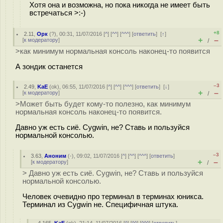
Хотя она и возможна, но пока никогда не имеет быть
встречаться >:-)
+8
2.11
,
Орк
(
?
), 00:31, 11/07/2016 [
^
] [
^^
] [
^^^
] [
ответить
]
[
↑
]
+
–
[
к модератору
]
/
>как минимум нормальная консоль наконец-то появится
А зондик останется
–3
2.49
,
KaE
(
ok
), 06:55, 11/07/2016 [
^
] [
^^
] [
^^^
] [
ответить
]
[
↓
]
+
–
[
к модератору
]
/
>Может быть будет кому-то полезно, как минимум
нормальная консоль наконец-то появится.
Давно уж есть сиё. Cygwin, не? Ставь и пользуйся
нормальной консолью.
–3
3.63
,
Аноним
(
-
), 09:02, 11/07/2016 [
^
] [
^^
] [
^^^
] [
ответить
]
+
–
[
к модератору
]
/
> Давно уж есть сиё. Cygwin, не? Ставь и пользуйся
нормальной консолью.
Человек очевидно про терминал в терминах юникса.
Терминал из Cygwin не. Специфичная штука.