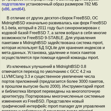
подготовлен
установочный образ размером 782 МБ
(
x86
,
amd64
).
В отличие от других десктоп-сборок FreeBSD, ОС
MidnightBSD изначально развивалась как форк FreeBSD
6.1-beta, который в 2011 году был синхронизирован с
кодовой базой FreeBSD 7, а затем вобрал в себя многие
возможности FreeBSD 9-STABLE. Для управления
пакетами в MidnightBSD задействована система mport,
которая использует БД SQLite для хранения индексов и
мета-данных. Установка, удаление и поиск пакетов
осуществляется при помощи единой команды mport.
Из ключевых улучшений в MidnightBSD 0.8
отмечается переход по умолчанию с GCC 4.2 на
LLVM/Clang 3.3 и существенное увеличение числа
портов приложений (предлагается более 3000 пакетов,
в прошлом выпуске было 2000). Инструментарий mport
и библиотека libmport переведены на многопоточную
архитектуру. Портированы многочисленные системные
изменения из FreeBSD. Представлен новый
графический интерфейс mport manager для управления