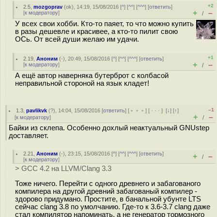
+2
2.5
,
mozgoprav
(
ok
), 14:19, 15/08/2016 [
^
] [
^^
] [
^^^
] [
ответить
]
+
–
[
к модератору
]
/
У всех свои хобби. Кто-то паяет, то что можно купить
в разы дешевле и красивее, а кто-то пилит свою
ОСь. От всей души желаю им удачи.
+1
2.19
,
Аноним
(
-
), 20:49, 15/08/2016 [
^
] [
^^
] [
^^^
] [
ответить
]
+
–
[
к модератору
]
/
А ещё автор наверняка бутерброт с колбасой
неправильной стороной на язык кладет!
–1
1.3
,
pavlikvk
(
?
), 14:04, 15/08/2016 [
ответить
] [
﹢﹢﹢
] [
· · ·
]
[
↓
] [
↑
]
+
–
[
к модератору
]
/
Байки из склепа. Особенно дохлый неактуальный GNUstep
доставляет.
2.21
,
Аноним
(
-
), 23:15, 15/08/2016 [
^
] [
^^
] [
^^^
] [
ответить
]
+
–
/
[
к модератору
]
> GCC 4.2 на LLVM/Clang 3.3
Тоже ничего. Перейти с одного древнего и забагованого
компилера на другой древний забагованый компилер -
здорово придумано. Простите, в банальной убунте LTS
сейчас clang 3.8 по умолчанию. Где-то к 3.6-3.7 clang даже
стал компилятор напоминать, а не генератор тормозного