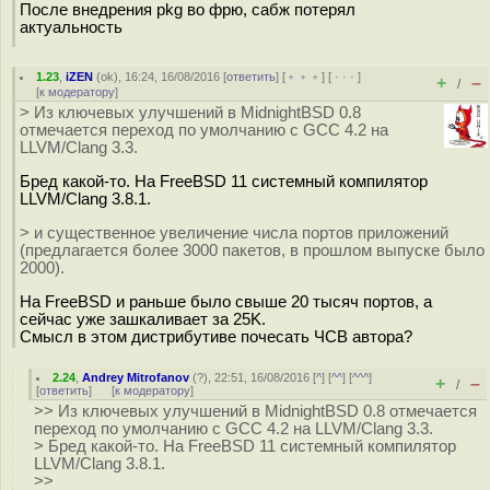
После внедрения pkg во фрю, сабж потерял
актуальность
1.23
,
iZEN
(
ok
), 16:24, 16/08/2016 [
ответить
] [
﹢﹢﹢
] [
· · ·
]
+
–
/
[
к модератору
]
> Из ключевых улучшений в MidnightBSD 0.8
отмечается переход по умолчанию с GCC 4.2 на
LLVM/Clang 3.3.
Бред какой-то. На FreeBSD 11 системный компилятор
LLVM/Clang 3.8.1.
> и существенное увеличение числа портов приложений
(предлагается более 3000 пакетов, в прошлом выпуске было
2000).
На FreeBSD и раньше было свыше 20 тысяч портов, а
сейчас уже зашкаливает за 25K.
Смысл в этом дистрибутиве почесать ЧСВ автора?
2.24
,
Andrey Mitrofanov
(
?
), 22:51, 16/08/2016 [
^
] [
^^
] [
^^^
]
+
–
/
[
ответить
]
[
к модератору
]
>> Из ключевых улучшений в MidnightBSD 0.8 отмечается
переход по умолчанию с GCC 4.2 на LLVM/Clang 3.3.
> Бред какой-то. На FreeBSD 11 системный компилятор
LLVM/Clang 3.8.1.
>>