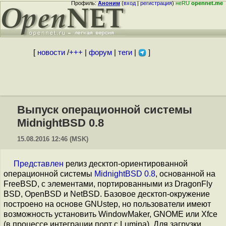
Профиль:
Аноним
(
вход
|
регистрация
)
неRU
opennet.me
[
новости
/
+++
|
форум
|
теги
|
]
Выпуск операционной системы
MidnightBSD 0.8
15.08.2016 12:46 (MSK)
Представлен
релиз десктоп-ориентированной
операционной системы
MidnightBSD 0.8
, основанной на
FreeBSD, с элементами, портированными из DragonFly
BSD, OpenBSD и NetBSD. Базовое десктоп-окружение
построено на основе GNUstep, но пользователи имеют
возможность установить WindowMaker, GNOME или Xfce
(в процессе интеграции порт с Lumina). Для загрузки