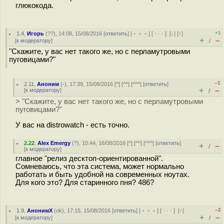
глюкокода.
+1
1.4
,
Игорь
(
??
), 14:08, 15/08/2016 [
ответить
] [
﹢﹢﹢
] [
· · ·
]
[
↓
] [
↑
]
+
–
[
к модератору
]
/
"Скажите, у вас нет такого же, но с перламутровыми
пуговицами?"
–1
2.11
,
Аноним
(
-
), 17:39, 15/08/2016 [
^
] [
^^
] [
^^^
] [
ответить
]
+
–
[
к модератору
]
/
> "Скажите, у вас нет такого же, но с перламутровыми
пуговицами?"
У вас на distrowatch - есть точно.
2.22
,
Alex Emergy
(
?
), 10:44, 16/08/2016 [
^
] [
^^
] [
^^^
] [
ответить
]
+
–
/
[
к модератору
]
главное "релиз десктоп-ориентированной".
Сомневаюсь, что эта система, может нормально
работать и быть удобной на современных ноутах.
Для кого это? Для старинного пня? 486?
–2
1.9
,
АнонимХ
(
ok
), 17:15, 15/08/2016 [
ответить
] [
﹢﹢﹢
] [
· · ·
]
[
↑
]
+
–
[
к модератору
]
/