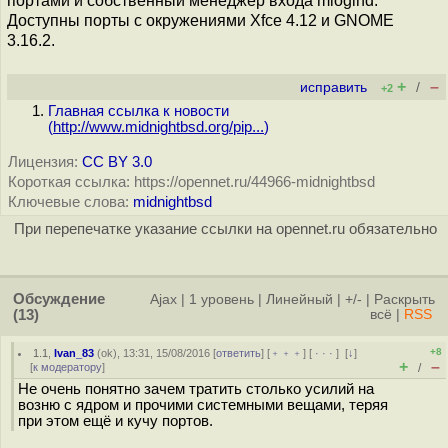
портами и собственный менеджер входа mlogind.
Доступны порты с окружениями Xfce 4.12 и GNOME
3.16.2.
+
–
исправить
/
+2
Главная ссылка к новости
(
http://www.midnightbsd.org/pip...
)
Лицензия:
CC BY 3.0
Короткая ссылка: https://opennet.ru/44966-midnightbsd
Ключевые слова:
midnightbsd
При перепечатке указание ссылки на opennet.ru обязательно
Обсуждение
Ajax
|
1 уровень
|
Линейный
|
+/-
|
Раскрыть
(13)
всё
|
RSS
+8
1.1
,
Ivan_83
(
ok
), 13:31, 15/08/2016 [
ответить
] [
﹢﹢﹢
] [
· · ·
]
[
↓
]
+
–
[
к модератору
]
/
Не очень понятно зачем тратить столько усилий на
возню с ядром и прочими системными вещами, теряя
при этом ещё и кучу портов.