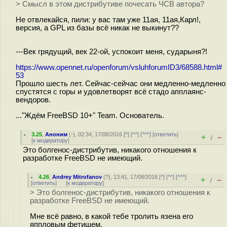
> Смысл в этом дистрибутиве почесать ЧСВ автора?
Не отвлекайся, пили: у вас там уже 11ая, 11ая,Карл!,
версия, а GPL из базы всё никак не выкинут??
---Век грядущий, век 22-ой, успокоит меня, сударыня?!
https://www.opennet.ru/openforum/vsluhforumID3/68588.html#
53
Прошло шесть лет. Сейчас-сейчас они медленно-медленно
спустятся с горы и удовлетворят всё стадо апплаянс-
вендоров.
..."Ждём FreeBSD 10+" Team. Основатель.
3.25
,
Аноним
(
-
), 02:34, 17/08/2016 [
^
] [
^^
] [
^^^
] [
ответить
]
+
–
/
[
к модератору
]
Это болгенос-дистрибутив, никакого отношения к
разработке FreeBSD не имеющий.
4.26
,
Andrey Mitrofanov
(
?
), 13:41, 17/08/2016 [
^
] [
^^
] [
^^^
]
+
–
/
[
ответить
]
[
к модератору
]
> Это болгенос-дистрибутив, никакого отношения к
разработке FreeBSD не имеющий.
Мне всё равно, в какой тебе тролить язена его
яппловым фетишем.