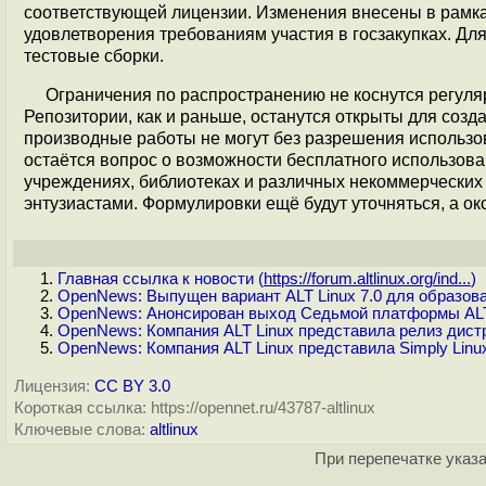
соответствующей лицензии. Изменения внесены в рамках
удовлетворения требованиям участия в госзакупках. Дл
тестовые сборки.
Ограничения по распространению не коснутся регуляр
Репозитории, как и раньше, останутся открыты для созд
производные работы не могут без разрешения использо
остаётся вопрос о возможности бесплатного использова
учреждениях, библиотеках и различных некоммерческих 
энтузиастами. Формулировки ещё будут уточняться, а о
Главная ссылка к новости (
https://forum.altlinux.org/ind...
)
OpenNews: Выпущен вариант ALT Linux 7.0 для образо
OpenNews: Анонсирован выход Седьмой платформы ALT
OpenNews: Компания ALT Linux представила релиз дистр
OpenNews: Компания ALT Linux представила Simply Linux
Лицензия:
CC BY 3.0
Короткая ссылка: https://opennet.ru/43787-altlinux
Ключевые слова:
altlinux
При перепечатке указа