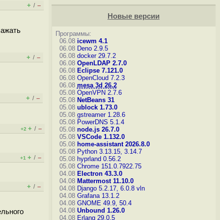
+
–
/
Новые версии
сажать
Программы:
06.08
icewm 4.1
06.08
Deno 2.9.5
06.08
docker 29.7.2
+
–
/
06.08
OpenLDAP 2.7.0
06.08
Eclipse 7.121.0
06.08
OpenCloud 7.2.3
06.08
mesa 3d 26.2
05.08
OpenVPN 2.7.6
+
–
/
05.08
NetBeans 31
05.08
ublock 1.73.0
05.08
gstreamer 1.28.6
05.08
PowerDNS 5.1.4
+
–
/
05.08
node.js 26.7.0
+2
05.08
VSCode 1.132.0
05.08
home-assistant 2026.8.0
05.08
Python 3.13.15, 3.14.7
+
–
/
+1
05.08
hyprland 0.56.2
05.08
Chrome 151.0.7922.75
04.08
Electron 43.3.0
04.08
Mattermost 11.10.0
+
–
/
04.08
Django 5.2.17, 6.0.8
vln
04.08
Grafana 13.1.2
04.08
GNOME 49.9, 50.4
04.08
Unbound 1.26.0
ельного
04.08
Erlang 29.0.5