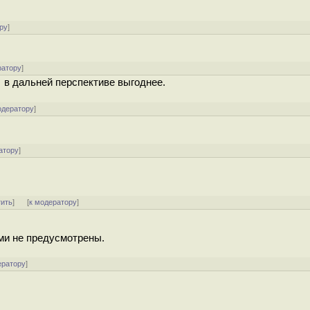
ру
]
ратору
]
, в дальней перспективе выгоднее.
одератору
]
атору
]
тить
]
[
к модератору
]
ми не предусмотрены.
ератору
]