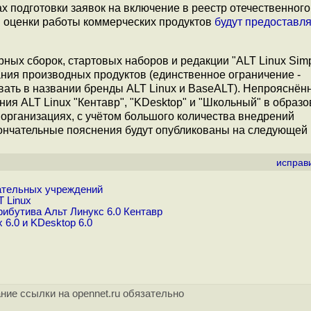
 подготовки заявок на включение в реестр отечественног
я оценки работы коммерческих продуктов
будут предоставл
ных сборок, стартовых наборов и редакции "ALT Linux Simp
ания производных продуктов (единственное ограничение -
вать в названии бренды ALT Linux и BaseALT). Непрояснён
ния ALT Linux "Кентавр", "KDesktop" и "Школьный" в образ
организациях, с учётом большого количества внедрений
кончательные пояснения будут опубликованы на следующей 
исправ
вательных учреждений
 Linux
ибутива Альт Линукс 6.0 Кентавр
 6.0 и KDesktop 6.0
ние ссылки на opennet.ru обязательно