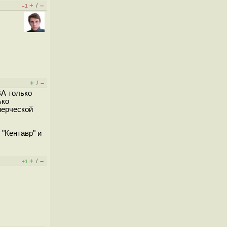
+
–
/
–1
+
–
/
ВА только
ько
мерческой
"Кентавр" и
+
–
/
+1