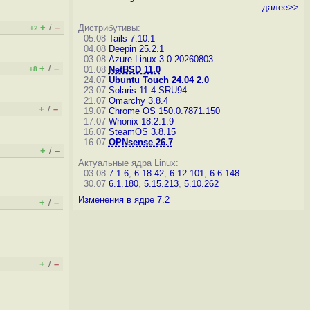
далее>>
+
–
/
Дистрибутивы:
+2
05.08
Tails 7.10.1
04.08
Deepin 25.2.1
03.08
Azure Linux 3.0.20260803
+
–
/
01.08
NetBSD 11.0
+8
24.07
Ubuntu Touch 24.04 2.0
23.07
Solaris 11.4 SRU94
21.07
Omarchy 3.8.4
+
–
/
19.07
Chrome OS 150.0.7871.150
17.07
Whonix 18.2.1.9
16.07
SteamOS 3.8.15
16.07
OPNsense 26.7
+
–
/
Актуальные ядра Linux:
03.08
7.1.6
,
6.18.42
,
6.12.101
,
6.6.148
30.07
6.1.180
,
5.15.213
,
5.10.262
Изменения в ядре 7.2
+
–
/
+
–
/