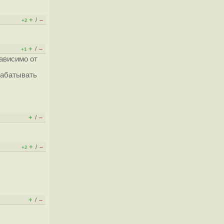
+
–
/
+2
+
–
/
+1
ависимо от
рабатывать
+
–
/
+
–
/
+2
+
–
/