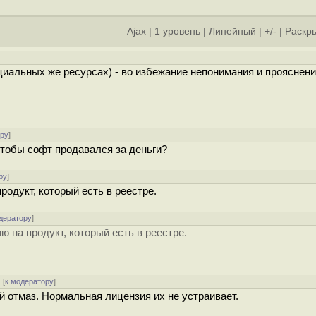
Ajax
|
1 уровень
|
Линейный
|
+/-
|
Раскры
альных же ресурсах) - во избежание непонимания и прояснени
ору
]
чтобы софт продавался за деньги?
ру
]
одукт, который есть в реестре.
дератору
]
 на продукт, который есть в реестре.
[
к модератору
]
й отмаз. Нормальная лицензия их не устраивает.