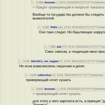
5.358
,
Аноним
(
-
), 00:11, 01/02/2016 [
^
] [
^^
] [
^^^
] [
ответит
> Придёт проверяющий и попросит показать 
Вообще-то государство должно бы следить 
вымогателей.
6.397
,
PnDx
(
ok
), 12:31, 01/02/2016 [
^
] [
^^
] [
^^^
] [
отве
Оно таки следит. Не башляющих корруп
7.583
,
asd
(
??
), 10:33, 03/02/2016 [
^
] [
^^
] [
^^^
] [
о
Смех смехом, а тенденция явно про
3.101
,
AlexYeCu_not_logged
(
?
), 13:44, 30/01/2016 [
^
] [
^^
] [
^^^
] [
отве
Не ясна взаисмосвязь лицензии и денег.
4.134
,
sskhcohuv
(
?
), 15:02, 30/01/2016 [
^
] [
^^
] [
^^^
] [
ответить
]
проверяющий хочет кушать
5.616
,
Аноним
(
-
), 23:45, 05/02/2016 [
^
] [
^^
] [
^^^
] [
ответит
> проверяющий хочет кушать
для этого у него зарплата есть, а принцип 
"бизнеса".