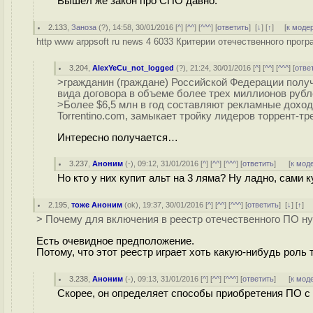
Вышел же закон про СПО давно.
2.133
,
Заноза
(
?
), 14:58, 30/01/2016 [
^
] [
^^
] [
^^^
] [
ответить
]
[
↓
] [
↑
] [
к моде
http www arppsoft ru news 4 6033 Критерии отечественного прог
3.204
,
AlexYeCu_not_logged
(
?
), 21:24, 30/01/2016 [
^
] [
^^
] [
^^^
] [
отве
>гражданин (граждане) Российской Федерации получ
вида договора в объеме более трех миллионов рубл
>Более $6,5 млн в год составляют рекламные доходы
Torrentino.com, замыкает тройку лидеров торрент-тре
Интересно получается…
3.237
,
Аноним
(
-
), 09:12, 31/01/2016 [
^
] [
^^
] [
^^^
] [
ответить
]
[
к мод
Но кто у них купит альт на 3 ляма? Ну ладно, сами к
2.195
,
тоже Аноним
(
ok
), 19:37, 30/01/2016 [
^
] [
^^
] [
^^^
] [
ответить
]
[
↓
] [
↑
] 
> Почему для включения в реестр отечественного ПО ну
Есть очевидное предположение.
Потому, что этот реестр играет хоть какую-нибудь роль
3.238
,
Аноним
(
-
), 09:13, 31/01/2016 [
^
] [
^^
] [
^^^
] [
ответить
]
[
к мод
Скорее, он определяет способы приобретения ПО с