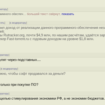
ратору
]
раммного обеспеч...
большой текст свёрнут,
показать
тить
]
[
к модератору
]
ил доход от реализации данного программного обеспечения нез
ей;
 Rutracker.org, почти $4,9 млн, по нашим расчётам, удаётся за
кер Fast-torrent.ru с годовым доходом на уровне $1,8 млн.
ератору
]
упят через подставных....
[
к модератору
]
жно, чтобы софт продавался за деньги?
 только при покупке ПО?
ератору
]
 целью стимулирования экономики РФ, а не экономии бюджетов.