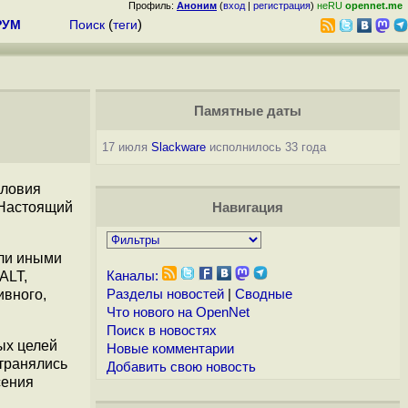
Профиль:
Аноним
(
вход
|
регистрация
)
неRU
opennet.me
РУМ
Поиск
(
теги
)
Памятные даты
17 июля
Slackware
исполнилось 33 года
словия
"Настоящий
Навигация
или иными
ALT,
Каналы:
ивного,
Разделы новостей
|
Сводные
Что нового на OpenNet
Поиск в новостях
ых целей
Новые комментарии
странялись
Добавить свою новость
сения