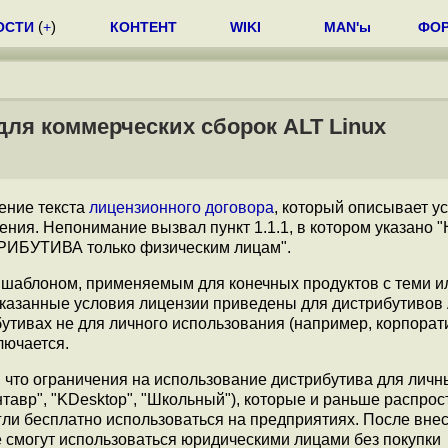
ОСТИ
(
+
)
КОНТЕНТ
WIKI
MAN'ы
ФО
для коммерческих сборок ALT Linux
ение текста
лицензионного договора
, который описывает у
ения. Непонимание вызвал пункт 1.1.1, в котором указано 
РИБУТИВА только физическим лицам".
 шаблоном, применяемым для конечных продуктов с теми 
показанные условия лицензии приведены для дистрибутивов 
утивах не для личного использования (например, корпорат
ключается.
, что ограничения на использование дистрибутива для личн
тавр", "KDesktop", "Школьный"), которые и раньше распро
гли бесплатно использоваться на предприятиях. После вне
 смогут использоваться юридическими лицами без покупки