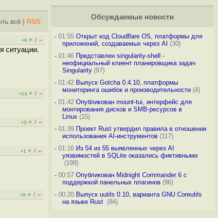
Обсуждаемые новости
ть всё
|
RSS
-
01:55
Открыт код Cloudflare OS, платформы для
+
–
/
+6
приложений, создаваемых через AI
(30)
я ситуации.
-
01:46
Представлен singularity-shell -
неофициальный клиент планировщика задач
Singularity
(97)
-
01:42
Выпуск Gotcha 0.4.10, платформы
мониторинга ошибок и производительности
(4)
+
–
/
+14
-
01:42
Опубликован mount-tui, интерфейс для
монтирования дисков и SMB-ресурсов в
Linux
(15)
+
–
/
+3
-
01:39
Проект Rust утвердил правила в отношении
использования AI-инструментов
(117)
-
01:16
Из 54 из 55 выявленных через AI
+
–
/
+1
уязвимостей в SQLite оказались фиктивными
(199)
-
00:57
Опубликован Midnight Commander 6 c
поддержкой панельных плагинов
(96)
+
–
-
00:20
Выпуск uutils 0.10, варианта GNU Coreutils
/
+5
на языке Rust
(84)