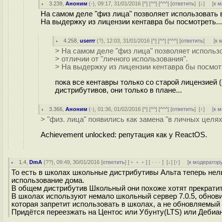
3.239
,
Аноним
(
-
), 09:17, 31/01/2016 [
^
] [
^^
] [
^^^
] [
ответить
]
[
↓
] [
к 
На самом деле "физ лица" позволяет использовать в
На выдержку из лицензии кентавра бы посмотреть...
4.258
,
userrr
(
?
), 12:03, 31/01/2016 [
^
] [
^^
] [
^^^
] [
ответить
]
[
к 
> На самом деле "физ лица" позволяет использ
> отличии от "личного использования".
> На выдержку из лицензии кентавра бы посмотр
пока все кентавры только со старой лицензией (б
дистрибутивов, они только в плане...
3.366
,
Аноним
(
-
), 01:36, 01/02/2016 [
^
] [
^^
] [
^^^
] [
ответить
]
[
↑
] [
к 
> "физ. лица" появились как замена "в личных целях"
Achievement unlocked: репутация как у ReactOS.
1.4
,
DmA
(
??
), 09:49, 30/01/2016 [
ответить
] [
﹢﹢﹢
] [
· · ·
]
[
↓
] [
↑
] [
к модератор
То есть в школах школьные дистрибутивы Альта теперь нель
использование дома.
В общем дистрибутив Школьный они похоже хотят прекратить
В школах используют немало школьный сервер 7.0.5, обновит
которая запретит использовать в школах, а не обновляемый 
Придётся переезжать на Центос или Убунту(LTS) или Дебиа