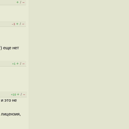
+
–
/
+
–
/
–1
т) еще нет
+
–
/
+1
+
–
/
+10
и это не
 лицензия,