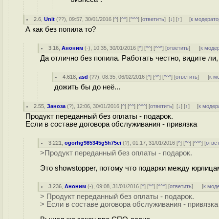
2.6
,
Unit
(
??
), 09:57, 30/01/2016 [
^
] [
^^
] [
^^^
] [
ответить
]
[
↓
] [
↑
] [
к модерато
А как без попила то?
3.16
,
Аноним
(
-
), 10:35, 30/01/2016 [
^
] [
^^
] [
^^^
] [
ответить
]
[
к моде
Да отлично без попила. Работать честно, видите ли
4.618
,
asd
(
??
), 08:35, 06/02/2016 [
^
] [
^^
] [
^^^
] [
ответить
]
[
к м
дожить бы до неё...
2.55
,
Заноза
(
?
), 12:06, 30/01/2016 [
^
] [
^^
] [
^^^
] [
ответить
]
[
↓
] [
↑
] [
к модер
Продукт переданный без оплаты - подарок.
Если в составе договора обслуживания - привязка
3.221
,
ogorhg985345g5h75ei
(
?
), 01:17, 31/01/2016 [
^
] [
^^
] [
^^^
] [
отве
>Продукт переданный без оплаты - подарок.
Это showstopper, потому что подарки между юрлица
3.236
,
Аноним
(
-
), 09:08, 31/01/2016 [
^
] [
^^
] [
^^^
] [
ответить
]
[
к мод
> Продукт переданный без оплаты - подарок.
> Если в составе договора обслуживания - привязка