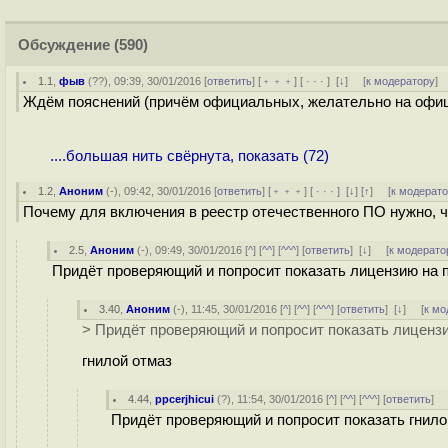
Обсуждение
(590)
1.1
,
фыв
(
??
), 09:39, 30/01/2016 [
ответить
] [
﹢﹢﹢
] [
· · ·
]
[
↓
] [
к модератору
]
Ждём пояснений (причём официальных, желательно на офици
....большая нить свёрнута, показать (72)
1.2
,
Аноним
(
-
), 09:42, 30/01/2016 [
ответить
] [
﹢﹢﹢
] [
· · ·
]
[
↓
] [
↑
] [
к модерат
Почему для включения в реестр отечественного ПО нужно, 
2.5
,
Аноним
(
-
), 09:49, 30/01/2016 [
^
] [
^^
] [
^^^
] [
ответить
]
[
↓
] [
к модерато
Придёт проверяющий и попросит показать лицензию на пр
3.40
,
Аноним
(
-
), 11:45, 30/01/2016 [
^
] [
^^
] [
^^^
] [
ответить
]
[
↓
] [
к мо
> Придёт проверяющий и попросит показать лицензию
гнилой отмаз
4.44
,
ppcerjhicui
(
?
), 11:54, 30/01/2016 [
^
] [
^^
] [
^^^
] [
ответить
]
Придёт проверяющий и попросит показать гнило