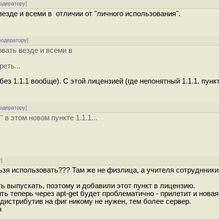
модератору
]
езде и всеми в отличии от "личного использования".
модератору
]
овать везде и всеми в
еть...
ез 1.1.1 вообще). С этой лицензией (где непонятный 1.1.1. пунк
модератору
]
 в этом новом пункте 1.1.1...
у
]
зя использовать??? Там же не физлица, а учителя сотруднники 
 выпускать, поэтому и добавили этот пункт в лицензию.
ь теперь через apt-get будет проблематично - прилетит и новая
дистрибутив на фиг никому не нужен, тем более сервер.
н