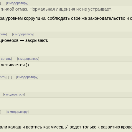
ь
]
[
к модератору
]
гнилой отмаз. Нормальная лицензия их не устраивает.
за уровнем коррупции, соблюдать свое же законодательство и 
тить
]
[
к модератору
]
ционеров — закрывают.
тветить
]
[
к модератору
]
слеживается ))
тить
]
[
↑
] [
к модератору
]
[
к модератору
]
ь
]
[
к модератору
]
"дали калаш и вертись как умеешь" ведет только к развитию кров