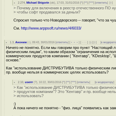
2.274
,
Michael Shigorin
(
ok
), 17:03, 31/01/2016 [
^
] [
^^
] [
^^^
] [
ответить
]
[
↑
] 
> Почему для включения в реестр отечественного ПО ну
> чтобы софт продавался за деньги?
Спросил только что Новодворского -- говорит, "что за чу
См.
http://www.arppsoft.ru/news/4/6033/
1.3
,
Аноним
(
-
), 09:43, 30/01/2016 [
ответить
] [
﹢﹢﹢
] [
· · ·
]
[
↓
] [
↑
] [
к модерат
Ничего не понятно. Если мы говорим про пункт "Настоящи
физическим лицам", то каким образом "ограничения на испо
коммерческих продуктов компании ( "Кентавр", "KDesktop", 
основе."
Как "использование ДИСТРИБУТИВА только физическим лицам
пр. вообще нельзя в коммерческих целях использовать?
2.10
,
userrr
(
?
), 10:22, 30/01/2016 [
^
] [
^^
] [
^^^
] [
ответить
]
[
к модератору
]
> Как "использование ДИСТРИБУТИВА только физически
> продуктов компании"? Это "Кентавр" и пр. вообще нел
> использовать?
:)
А пока ничего не понятно - "физ. лица" появились как зам