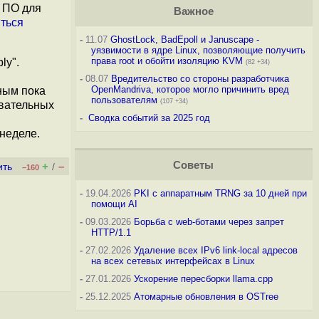
о ПО для
Важное
яться
-
11.07
GhostLock, BadEpoll и Januscape -
уязвимости в ядре Linux, позволяющие получить
права root и обойти изоляцию KVM
ly".
(82 +34)
-
08.07
Вредительство со стороны разработчика
OpenMandriva, которое могло причинить вред
ным пока
пользователям
(107 +34)
овательных
-
Сводка событий за 2025 год
неделе.
Советы
+
–
ить
/
–160
-
19.04.2026
PKI с аппаратным TRNG за 10 дней при
помощи AI
-
09.03.2026
Борьба с web-ботами через запрет
HTTP/1.1
-
27.02.2026
Удаление всех IPv6 link-local адресов
на всех сетевых интерфейсах в Linux
-
27.01.2026
Ускорение пересборки llama.cpp
-
25.12.2025
Атомарные обновления в OSTree