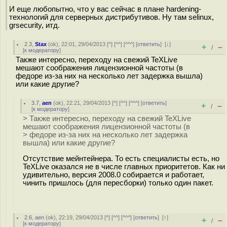
И еще любопытно, что у вас сейчас в плане hardening-
технологий для серверных дистрибутивов. Ну там selinux,
grsecurity, итд.
2.3
,
Stax
(
ok
), 22:01, 29/04/2013 [
^
] [
^^
] [
^^^
] [
ответить
]
[
↓
]
+
–
/
[
к модератору
]
Также интересно, переходу на свежий TeXLive
мешают соображения лицензионной частоты (в
федоре из-за них на несколько лет задержка вышла)
или какие другие?
3.7
,
aen
(
ok
), 22:21, 29/04/2013 [
^
] [
^^
] [
^^^
] [
ответить
]
+
–
/
[
к модератору
]
> Также интересно, переходу на свежий TeXLive
мешают соображения лицензионной частоты (в
> федоре из-за них на несколько лет задержка
вышла) или какие другие?
Отсутствие мейнтейнера. То есть специалисты есть, но
TeXLive оказался не в числе главных приоритетов. Как ни
удивительно, версия 2008.0 собирается и работает,
чинить пришлось (для пересборки) только один пакет.
2.6
,
aen
(
ok
), 22:19, 29/04/2013 [
^
] [
^^
] [
^^^
] [
ответить
]
[
↑
]
+
–
/
[
к модератору
]