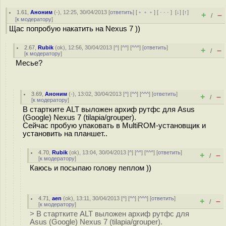
1.61
,
Аноним
(
-
), 12:25, 30/04/2013 [
ответить
] [
﹢﹢﹢
] [
· · ·
]
[
↓
] [
↑
]
+
–
/
[
к модератору
]
Щас попробую накатить на Nexus 7 ))
2.67
,
Rubik
(
ok
), 12:56, 30/04/2013 [
^
] [
^^
] [
^^^
] [
ответить
]
+
–
/
[
к модератору
]
Месье?
3.69
,
Аноним
(
-
), 13:02, 30/04/2013 [
^
] [
^^
] [
^^^
] [
ответить
]
+
–
/
[
к модератору
]
В стартките ALT выложен архиф рутфс для Asus
(Google) Nexus 7 (tilapia/grouper).
Сейчас пробую упаковать в MultiROM-установщик и
установить на планшет..
4.70
,
Rubik
(
ok
), 13:04, 30/04/2013 [
^
] [
^^
] [
^^^
] [
ответить
]
+
–
/
[
к модератору
]
Каюсь и посыпаю голову пеплом ))
4.71
,
aen
(
ok
), 13:11, 30/04/2013 [
^
] [
^^
] [
^^^
] [
ответить
]
+
–
/
[
к модератору
]
> В стартките ALT выложен архиф рутфс для
Asus (Google) Nexus 7 (tilapia/grouper).