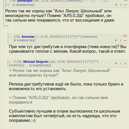
+8
1.54
,
pondogor
(
ok
), 11:18, 30/04/2013 [
ответить
] [
﹢﹢﹢
] [
· · ·
]
[
↓
]
+
–
[
↑
] [
к модератору
]
/
Релиз так же хорош как "Альт Линукс Школьный" или
многократно лучше? Помню "АЛ5.0.2Ш" пробовал, он
так сильно мне понравился, что от восхищения я даже
...
–11
2.56
,
Аноним
(
-
), 11:30, 30/04/2013 [
^
] [
^^
] [
^^^
] [
ответить
]
+
–
[
к модератору
]
/
При чем тут дистрибутив и платформа (тема новости)? Вы
сравниваете теплое с мягким. Какой вопрос, такой и ответ.
2.125
,
Michael Shigorin
(
ok
), 19:40, 30/04/2013 [
^
] [
^^
] [
^^^
]
+
–
/
[
ответить
]
[
к модератору
]
> Релиз так же хорош как "Альт Линукс Школьный"
или многократно лучше?
Релиза дистрибутивов ещё не было, пока только бранч и
возможность его установить.
> Помню "АЛ5.0.2Ш" пробовал, он так сильно мне
понравился
Субъективно лучшим в плане вылизанности школьным
комплектом был четвёртый, но есть надежда, что это
поправимо ;-)