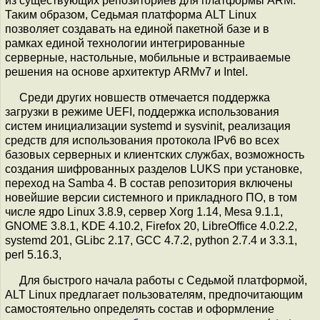
из существующих репозиториев для платформы ARM.
Таким образом, Седьмая платформа ALT Linux
позволяет создавать на единой пакетной базе и в
рамках единой технологии интегрированные
серверные, настольные, мобильные и встраиваемые
решения на основе архитектур ARMv7 и Intel.
Среди других новшеств отмечается поддержка
загрузки в режиме UEFI, поддержка использования
систем инициализации systemd и sysvinit, реализация
средств для использования протокола IPv6 во всех
базовых серверных и клиентских службах, возможность
создания шифрованных разделов LUKS при установке,
переход на Samba 4. В состав репозитория включены
новейшие версии системного и прикладного ПО, в том
числе ядро Linux 3.8.9, сервер Xorg 1.14, Mesa 9.1.1,
GNOME 3.8.1, KDE 4.10.2, Firefox 20, LibreOffice 4.0.2.2,
systemd 201, GLibc 2.17, GCC 4.7.2, python 2.7.4 и 3.3.1,
perl 5.16.3,
Для быстрого начала работы с Седьмой платформой,
ALT Linux предлагает пользователям, предпочитающим
самостоятельно определять состав и оформление