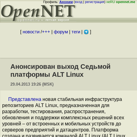
Профиль:
Аноним
(
вход
|
регистрация
)
неRU
opennet.me
[
новости
/
+++
|
форум
|
теги
|
]
Анонсирован выход Седьмой
платформы ALT Linux
29.04.2013 19:26 (MSK)
Представлена
новая стабильная инфраструктура
репозиториев ALT Linux, предназначенная для
разработки, тестирования, распространения,
обновления и поддержки комплексных решений всех
уровней – от встроенных и мобильных устройств до
серверов предприятий и датацентров. Платформа
создана и развивается командой ALT Linux (ALT Linux