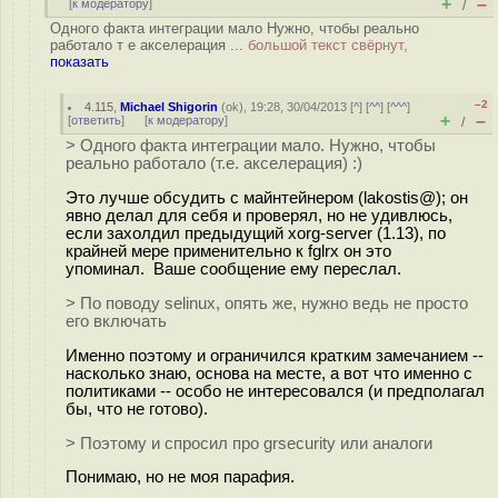
+
–
[
к модератору
]
/
Одного факта интеграции мало Нужно, чтобы реально
работало т е акселерация ...
большой текст свёрнут,
показать
–2
4.115
,
Michael Shigorin
(
ok
), 19:28, 30/04/2013 [
^
] [
^^
] [
^^^
]
+
–
[
ответить
]
[
к модератору
]
/
> Одного факта интеграции мало. Нужно, чтобы
реально работало (т.е. акселерация) :)
Это лучше обсудить с майнтейнером (lakostis@); он
явно делал для себя и проверял, но не удивлюсь,
если захолдил предыдущий xorg-server (1.13), по
крайней мере применительно к fglrx он это
упоминал. Ваше сообщение ему переслал.
> По поводу selinux, опять же, нужно ведь не просто
его включать
Именно поэтому и ограничился кратким замечанием --
насколько знаю, основа на месте, а вот что именно с
политиками -- особо не интересовался (и предполагал
бы, что не готово).
> Поэтому и спросил про grsecurity или аналоги
Понимаю, но не моя парафия.