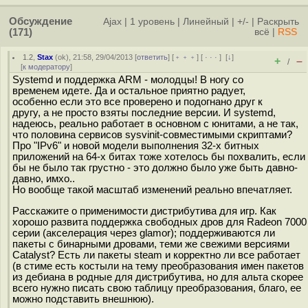
Обсуждение
Ajax
|
1 уровень
|
Линейный
|
+/-
|
Раскрыть
(171)
всё
|
RSS
1.2
,
Stax
(
ok
), 21:58, 29/04/2013 [
ответить
] [
﹢﹢﹢
] [
· · ·
]
[
↓
]
+
–
/
[
к модератору
]
Systemd и поддержка ARM - молодцы! В ногу со
временем идете. Да и остальное приятно радует,
особенно если это все проверено и подогнано друг к
другу, а не просто взяты последние версии. И systemd,
надеюсь, реально работает в основном с юнитами, а не так,
что половина сервисов sysvinit-совместимыми скриптами?
Про "IPv6" и новой модели выполнения 32-х битных
приложений на 64-х битах тоже хотелось бы похвалить, если
бы не было так грустно - это должно было уже быть давно-
давно, имхо..
Но вообще такой масштаб изменений реально впечатляет.
Расскажите о применимости дистрибутива для игр. Как
хорошо развита поддержка свободных дров для Radeon 7000
серии (акселерация через glamor); поддерживаются ли
пакеты с бинарными дровами, теми же свежими версиями
Catalyst? Есть ли пакеты steam и корректно ли все работает
(в стиме есть костыли на тему преобразования имен пакетов
из дебиана в родные для дистрибутива, но для альта скорее
всего нужно писать свою таблицу преобразования, благо, ее
можно подставить внешнюю).