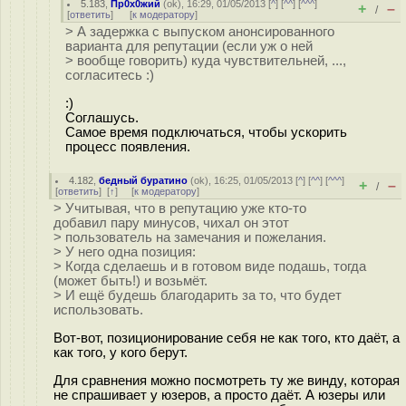
5.183
,
Пр0х0жий
(
ok
), 16:29, 01/05/2013 [
^
] [
^^
] [
^^^
]
+
–
/
[
ответить
]
[
к модератору
]
> А задержка с выпуском анонсированного
варианта для репутации (если уж о ней
> вообще говорить) куда чувствительней, ...,
согласитесь :)
:)
Соглашусь.
Самое время подключаться, чтобы ускорить
процесс появления.
4.182
,
бедный буратино
(
ok
), 16:25, 01/05/2013 [
^
] [
^^
] [
^^^
]
+
–
/
[
ответить
]
[
↑
] [
к модератору
]
> Учитывая, что в репутацию уже кто-то
добавил пару минусов, чихал он этот
> пользователь на замечания и пожелания.
> У него одна позиция:
> Когда сделаешь и в готовом виде подашь, тогда
(может быть!) и возьмёт.
> И ещё будешь благодарить за то, что будет
использовать.
Вот-вот, позиционирование себя не как того, кто даёт, а
как того, у кого берут.
Для сравнения можно посмотреть ту же винду, которая
не спрашивает у юзеров, а просто даёт. А юзеры или