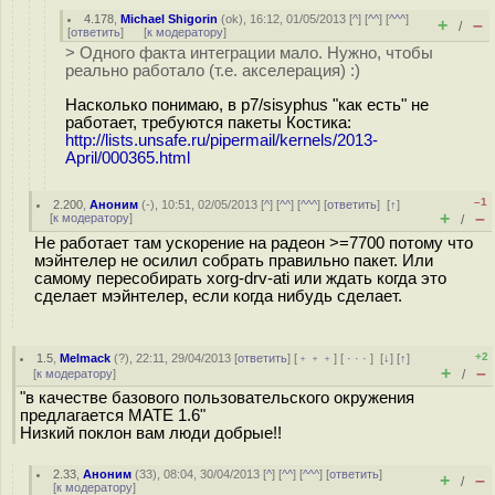
4.178
,
Michael Shigorin
(
ok
), 16:12, 01/05/2013 [
^
] [
^^
] [
^^^
]
+
–
/
[
ответить
]
[
к модератору
]
> Одного факта интеграции мало. Нужно, чтобы
реально работало (т.е. акселерация) :)
Насколько понимаю, в p7/sisyphus "как есть" не
работает, требуются пакеты Костика:
http://lists.unsafe.ru/pipermail/kernels/2013-
April/000365.html
–1
2.200
,
Аноним
(
-
), 10:51, 02/05/2013 [
^
] [
^^
] [
^^^
] [
ответить
]
[
↑
]
+
–
[
к модератору
]
/
Не работает там ускорение на радеон >=7700 потому что
мэйнтелер не осилил собрать правильно пакет. Или
самому пересобирать xorg-drv-ati или ждать когда это
сделает мэйнтелер, если когда нибудь сделает.
+2
1.5
,
Melmack
(
?
), 22:11, 29/04/2013 [
ответить
] [
﹢﹢﹢
] [
· · ·
]
[
↓
] [
↑
]
+
–
[
к модератору
]
/
"в качестве базового пользовательского окружения
предлагается MATE 1.6"
Низкий поклон вам люди добрые!!
2.33
,
Аноним
(
33
), 08:04, 30/04/2013 [
^
] [
^^
] [
^^^
] [
ответить
]
+
–
/
[
к модератору
]