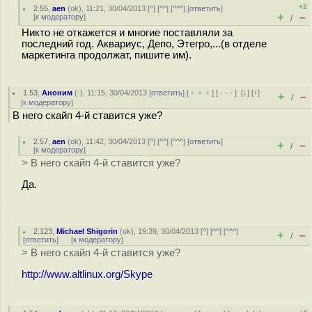
+2
2.55
,
aen
(
ok
), 11:21, 30/04/2013 [
^
] [
^^
] [
^^^
] [
ответить
]
+
–
[
к модератору
]
/
Никто не откажется и многие поставляли за
последний год. Аквариус, Депо, Этегро,...(в отделе
маркетинга продолжат, пишите им).
1.53
,
Аноним
(
-
), 11:15, 30/04/2013 [
ответить
] [
﹢﹢﹢
] [
· · ·
]
[
↓
] [
↑
]
+
–
/
[
к модератору
]
В него скайп 4-й ставится уже?
2.57
,
aen
(
ok
), 11:42, 30/04/2013 [
^
] [
^^
] [
^^^
] [
ответить
]
+
–
/
[
к модератору
]
> В него скайп 4-й ставится уже?
Да.
2.123
,
Michael Shigorin
(
ok
), 19:39, 30/04/2013 [
^
] [
^^
] [
^^^
]
+
–
/
[
ответить
]
[
к модератору
]
> В него скайп 4-й ставится уже?
http://www.altlinux.org/Skype