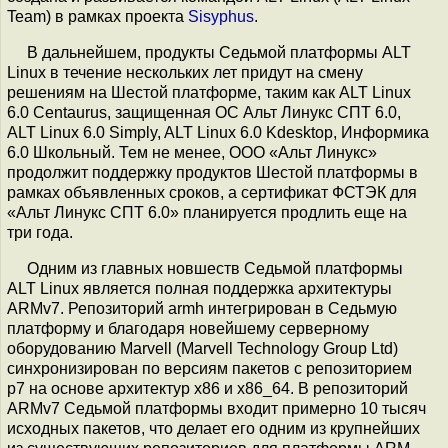
Team) в рамках проекта
Sisyphus
.
В дальнейшем, продукты Седьмой платформы ALT
Linux в течение нескольких лет придут на смену
решениям на Шестой платформе, таким как ALT Linux
6.0 Centaurus, защищенная ОС Альт Линукс СПТ 6.0,
ALT Linux 6.0 Simply, ALT Linux 6.0 Kdesktop, Информика
6.0 Школьный. Тем не менее, ООО «Альт Линукс»
продолжит поддержку продуктов Шестой платформы в
рамках объявленных сроков, а сертификат ФСТЭК для
«Альт Линукс СПТ 6.0» планируется продлить еще на
три года.
Одним из главных новшеств Седьмой платформы
ALT Linux является полная поддержка архитектуры
ARMv7. Репозиторий armh интегрирован в Седьмую
платформу и благодаря новейшему серверному
оборудованию Marvell (Marvell Technology Group Ltd)
синхронизирован по версиям пакетов с репозиторием
p7 на основе архитектур x86 и x86_64. В репозиторий
ARMv7 Седьмой платформы входит примерно 10 тысяч
исходных пакетов, что делает его одним из крупнейших