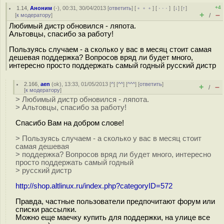
+4
1.14
,
Аноним
(
-
), 00:31, 30/04/2013 [
ответить
] [
﹢﹢﹢
] [
· · ·
]
[
↓
] [
↑
]
+
–
[
к модератору
]
/
Любимый дистр обновился - ляпота.
Альтовцы, спасибо за работу!
Пользуясь случаем - а сколько у вас в месяц стоит самая
дешевая поддержка? Вопросов вряд ли будет много,
интересно просто поддержать самый годный русский дистр
2.166
,
aen
(
ok
), 13:33, 01/05/2013 [
^
] [
^^
] [
^^^
] [
ответить
]
+
–
/
[
к модератору
]
> Любимый дистр обновился - ляпота.
> Альтовцы, спасибо за работу!
Спасибо Вам на добром слове!
> Пользуясь случаем - а сколько у вас в месяц стоит
самая дешевая
> поддержка? Вопросов вряд ли будет много, интересно
просто поддержать самый годный
> русский дистр
http://shop.altlinux.ru/index.php?categoryID=572
Правда, частные пользователи предпочитают форум или
списки рассылки.
Можно еще маечку купить для поддержки, на улице все