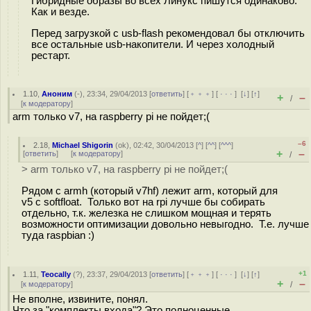
Гибридные образы во всех Линукс пишутся одинаково.
Как и везде.
Перед загрузкой с usb-flash рекомендовал бы отключить
все остальные usb-накопители. И через холодный
рестарт.
1.10
,
Аноним
(
-
), 23:34, 29/04/2013 [
ответить
] [
﹢﹢﹢
] [
· · ·
]
[
↓
] [
↑
]
+
–
/
[
к модератору
]
arm только v7, на raspberry pi не пойдет;(
–6
2.18
,
Michael Shigorin
(
ok
), 02:42, 30/04/2013 [
^
] [
^^
] [
^^^
]
+
–
[
ответить
]
[
к модератору
]
/
> arm только v7, на raspberry pi не пойдет;(
Рядом с armh (который v7hf) лежит arm, который для
v5 с softfloat. Только вот на rpi лучше бы собирать
отдельно, т.к. железка не слишком мощная и терять
возможности оптимизации довольно невыгодно. Т.е. лучше
туда raspbian :)
+1
1.11
,
Teocally
(
?
), 23:37, 29/04/2013 [
ответить
] [
﹢﹢﹢
] [
· · ·
]
[
↓
] [
↑
]
+
–
[
к модератору
]
/
Не вполне, извините, понял.
Что за "комплекты входа"? Это полноценные