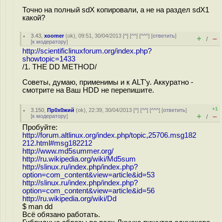
Точно на полный sdX копировали, а не на раздел sdX1
какой?
3.43
,
xoomer
(
ok
), 09:51, 30/04/2013 [
^
] [
^^
] [
^^^
] [
ответить
]
+
–
/
[
к модератору
]
http://scientificlinuxforum.org/index.php?
showtopic=1433
/1. THE DD METHOD/
Советы, думаю, применимы и к ALT'у. Аккуратно -
смотрите на Ваш HDD не перепишите.
+1
3.150
,
Пр0х0жий
(
ok
), 22:39, 30/04/2013 [
^
] [
^^
] [
^^^
] [
ответить
]
+
–
[
к модератору
]
/
Пробуйте:
http://forum.altlinux.org/index.php/topic,25706.msg182
212.html#msg182212
http://www.md5summer.org/
http://ru.wikipedia.org/wiki/Md5sum
http://slinux.ru/index.php/index.php?
option=com_content&view=article&id=53
http://slinux.ru/index.php/index.php?
option=com_content&view=article&id=56
http://ru.wikipedia.org/wiki/Dd
$ man dd
Всё обязано работать.