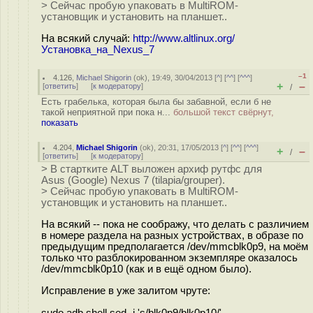
> Сейчас пробую упаковать в MultiROM-
установщик и установить на планшет..
На всякий случай:
http://www.altlinux.org/
Установка_на_Nexus_7
–1
4.126
,
Michael Shigorin
(
ok
), 19:49, 30/04/2013 [
^
] [
^^
] [
^^^
]
+
–
[
ответить
]
[
к модератору
]
/
Есть грабелька, которая была бы забавной, если б не
такой неприятной при пока н...
большой текст свёрнут,
показать
4.204
,
Michael Shigorin
(
ok
), 20:31, 17/05/2013 [
^
] [
^^
] [
^^^
]
+
–
/
[
ответить
]
[
к модератору
]
> В стартките ALT выложен архиф рутфс для
Asus (Google) Nexus 7 (tilapia/grouper).
> Сейчас пробую упаковать в MultiROM-
установщик и установить на планшет..
На всякий -- пока не соображу, что делать с различием
в номере раздела на разных устройствах, в образе по
предыдущим предполагается /dev/mmcblk0p9, на моём
только что разблокированном экземпляре оказалось
/dev/mmcblk0p10 (как и в ещё одном было).
Исправление в уже залитом чруте:
sudo adb shell sed -i 's/blk0p9/blk0p10/'