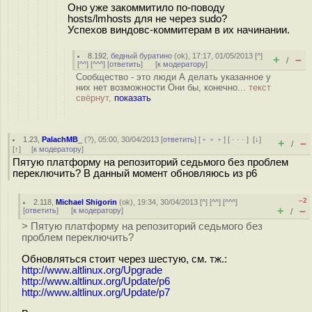
Оно уже закоммитило по-поводу
hosts/lmhosts для не через sudo?
Успехов виндовс-коммитерам в их начинании.
8.192
,
бедный буратино
(
ok
), 17:17, 01/05/2013 [
^
]
+
–
/
[
^^
] [
^^^
] [
ответить
]
[
к модератору
]
Сообщество - это люди А делать указанное у
них нет возможности Они бы, конечно...
текст
свёрнут,
показать
1.23
,
PalachMB_
(
?
), 05:00, 30/04/2013 [
ответить
] [
﹢﹢﹢
] [
· · ·
]
[
↓
]
+
–
/
[
↑
] [
к модератору
]
Пятую платформу на репозиторий седьмого без проблем
переключить? В данный момент обновляюсь из p6
–2
2.118
,
Michael Shigorin
(
ok
), 19:34, 30/04/2013 [
^
] [
^^
] [
^^^
]
+
–
[
ответить
]
[
к модератору
]
/
> Пятую платформу на репозиторий седьмого без
проблем переключить?
Обновляться стоит через шестую, см. тж.:
http://www.altlinux.org/Upgrade
http://www.altlinux.org/Update/p6
http://www.altlinux.org/Update/p7