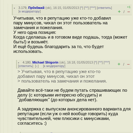
+1
3.179
,
Пр0х0жий
(
ok
), 16:15, 01/05/2013 [
^
] [
^^
] [
^^^
] [
ответить
]
+
–
[
к модератору
]
/
Учитывая, что в репутацию уже кто-то добавил
пару минусов, чихал он этот пользователь на
замечания и пожелания.
У него одна позиция:
Когда сделаешь и в готовом виде подашь, тогда (может
быть!) и возьмёт.
И ещё будешь благодарить за то, что будет
использовать.
4.180
,
Michael Shigorin
(
ok
), 16:18, 01/05/2013 [
^
] [
^^
] [
^^^
]
+
–
/
[
ответить
]
[
↓
] [
к модератору
]
> Учитывая, что в репутацию уже кто-то
добавил пару минусов, чихал он этот
> пользователь на замечания и пожелания.
Давайте всё-таки не будем путать спрашивающих по
делу (с которыми интересно обсудить) и
"добавляющих" (до которых дела нет).
А задержка с выпуском анонсированного варианта для
репутации (если уж о ней вообще говорить) куда
чувствительней, чем плюсики с минусиками,
согласитесь :)