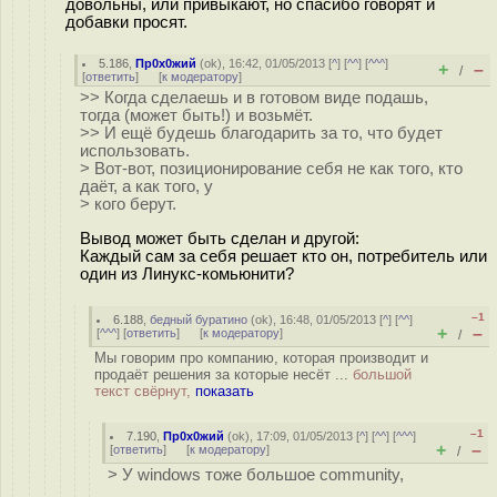
довольны, или привыкают, но спасибо говорят и
добавки просят.
5.186
,
Пр0х0жий
(
ok
), 16:42, 01/05/2013 [
^
] [
^^
] [
^^^
]
+
–
/
[
ответить
]
[
к модератору
]
>> Когда сделаешь и в готовом виде подашь,
тогда (может быть!) и возьмёт.
>> И ещё будешь благодарить за то, что будет
использовать.
> Вот-вот, позиционирование себя не как того, кто
даёт, а как того, у
> кого берут.
Вывод может быть сделан и другой:
Каждый сам за себя решает кто он, потребитель или
один из Линукс-комьюнити?
–1
6.188
,
бедный буратино
(
ok
), 16:48, 01/05/2013 [
^
] [
^^
]
+
–
[
^^^
] [
ответить
]
[
к модератору
]
/
Мы говорим про компанию, которая производит и
продаёт решения за которые несёт ...
большой
текст свёрнут,
показать
–1
7.190
,
Пр0х0жий
(
ok
), 17:09, 01/05/2013 [
^
] [
^^
] [
^^^
]
+
–
[
ответить
]
[
к модератору
]
/
> У windows тоже большое community,