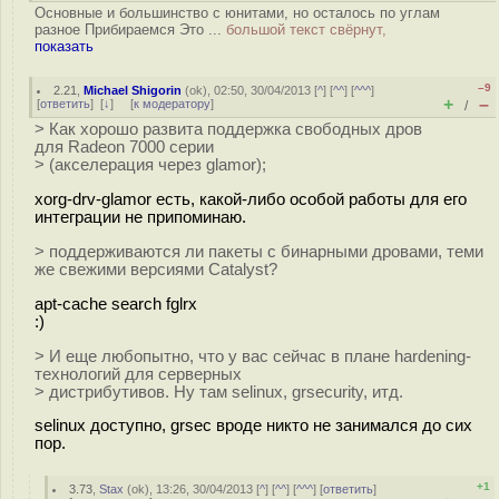
Основные и большинство с юнитами, но осталось по углам
разное Прибираемся Это ...
большой текст свёрнут,
показать
–9
2.21
,
Michael Shigorin
(
ok
), 02:50, 30/04/2013 [
^
] [
^^
] [
^^^
]
+
–
[
ответить
]
[
↓
] [
к модератору
]
/
> Как хорошо развита поддержка свободных дров
для Radeon 7000 серии
> (акселерация через glamor);
xorg-drv-glamor есть, какой-либо особой работы для его
интеграции не припоминаю.
> поддерживаются ли пакеты с бинарными дровами, теми
же свежими версиями Catalyst?
apt-cache search fglrx
:)
> И еще любопытно, что у вас сейчас в плане hardening-
технологий для серверных
> дистрибутивов. Ну там selinux, grsecurity, итд.
selinux доступно, grsec вроде никто не занимался до сих
пор.
+1
3.73
,
Stax
(
ok
), 13:26, 30/04/2013 [
^
] [
^^
] [
^^^
] [
ответить
]