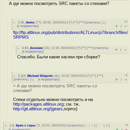
А где можно посмотреть SRC пакеты со спеками?
+1
3.45
,
demo
(
??
), 09:55, 30/04/2013 [
^
] [
^^
] [
^^^
] [
ответить
]
[
↓
]
+
–
[
к модератору
]
/
ftp://ftp.altlinux.org/pub/distributions/ALTLinux/p7/branch/files/
SRPMS
4.64
,
Аноним
(
33
), 12:38, 30/04/2013 [
^
] [
^^
] [
^^^
] [
ответить
]
+
–
/
[
к модератору
]
Спасибо. Были какие касяки при сборке?
–1
3.116
,
Michael Shigorin
(
ok
), 19:29, 30/04/2013 [
^
] [
^^
] [
^^^
]
+
–
[
ответить
]
[
↑
] [
к модератору
]
/
> А где можно посмотреть SRC пакеты со
спеками?
Спеки отдельно можно посмотреть и на
http://packages.altlinux.org;
см. тж.
http://git.altlinux.org/{gears
,srpms}
+5
1.8
,
Хрен с горы
(
?
), 22:53, 29/04/2013 [
ответить
] [
﹢﹢﹢
] [
· · ·
]
[
↑
]
+
–
[
к модератору
]
/