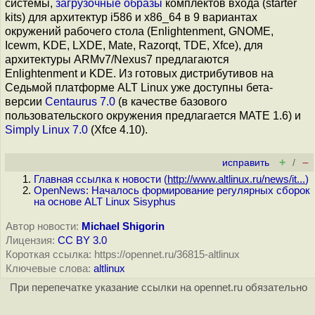
системы,
загрузочные образы
комплектов входа (starter
kits) для архитектур i586 и x86_64 в 9 вариантах
окружений рабочего стола (Enlightenment, GNOME,
Icewm, KDE, LXDE, Mate, Razorqt, TDE, Xfce), для
архитектуры ARMv7/Nexus7 предлагаются
Enlightenment и KDE. Из готовых дистрибутивов на
Седьмой платформе ALT Linux уже доступны бета-
версии
Centaurus 7.0
(в качестве базового
пользовательского окружения предлагается MATE 1.6) и
Simply Linux 7.0
(Xfce 4.10).
+
–
исправить
/
Главная ссылка к новости (
http://www.altlinux.ru/news/it...
)
OpenNews: Началось формирование регулярных сборок
на основе ALT Linux Sisyphus
Автор новости:
Michael Shigorin
Лицензия:
CC BY 3.0
Короткая ссылка: https://opennet.ru/36815-altlinux
Ключевые слова:
altlinux
При перепечатке указание ссылки на opennet.ru обязательно