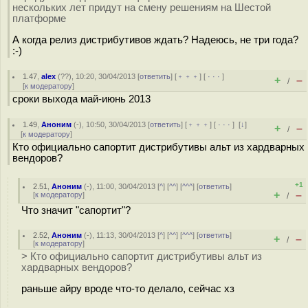
нескольких лет придут на смену решениям на Шестой
платформе
А когда релиз дистрибутивов ждать? Надеюсь, не три года?
:-)
1.47
,
alex
(
??
), 10:20, 30/04/2013 [
ответить
] [
﹢﹢﹢
] [
· · ·
]
+
–
/
[
к модератору
]
сроки выхода май-июнь 2013
1.49
,
Аноним
(
-
), 10:50, 30/04/2013 [
ответить
] [
﹢﹢﹢
] [
· · ·
]
[
↓
]
+
–
/
[
к модератору
]
Кто официально сапортит дистрибутивы альт из хардварных
вендоров?
+1
2.51
,
Аноним
(
-
), 11:00, 30/04/2013 [
^
] [
^^
] [
^^^
] [
ответить
]
+
–
[
к модератору
]
/
Что значит "сапортит"?
2.52
,
Аноним
(
-
), 11:13, 30/04/2013 [
^
] [
^^
] [
^^^
] [
ответить
]
+
–
/
[
к модератору
]
> Кто официально сапортит дистрибутивы альт из
хардварных вендоров?
раньше айру вроде что-то делало, сейчас хз