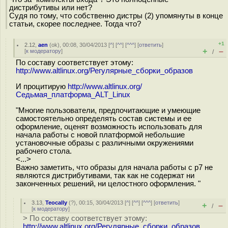
дистрибутивы или нет?
Судя по тому, что собственно дистры (2) упомянуты в конце
статьи, скорее последнее. Тогда что?
+1
2.12
,
aen
(
ok
), 00:08, 30/04/2013 [
^
] [
^^
] [
^^^
] [
ответить
]
+
–
[
к модератору
]
/
По составу соответствует этому:
http://www.altlinux.org/Регулярные_сборки_образов
И процитирую
http://www.altlinux.org/
Седьмая_платформа_ALT_Linux
"Многие пользователи, предпочитающие и умеющие
самостоятельно определять состав системы и ее
оформление, оценят возможность использовать для
начала работы с новой платформой небольшие
установочные образы с различными окружениями
рабочего стола.
<...>
Важно заметить, что образы для начала работы с p7 не
являются дистрибутивами, так как не содержат ни
законченных решений, ни целостного оформления. "
3.13
,
Teocally
(
?
), 00:15, 30/04/2013 [
^
] [
^^
] [
^^^
] [
ответить
]
+
–
/
[
к модератору
]
> По составу соответствует этому:
http://www.altlinux.org/Регулярные_сборки_образов