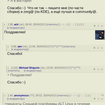
> Я в восторге!
Спасибо :-) Что не так -- пишите мне (по части
сборки) и zerg@ (по KDE), а ещё лучше в community@.
1.38
,
ach
(
ok
), 08:40, 30/04/2013 [
ответить
] [
﹢﹢﹢
] [
· · ·
]
[
↓
] [
↑
]
+
–
/
[
к модератору
]
Поздравляю!
2.66
,
aen
(
ok
), 12:56, 30/04/2013 [
^
] [
^^
] [
^^^
] [
ответить
]
+
–
/
[
к модератору
]
Спасибо!
2.122
,
Michael Shigorin
(
ok
), 19:38, 30/04/2013 [
^
] [
^^
] [
^^^
]
+
–
/
[
ответить
]
[
к модератору
]
> Поздравляю!
Спасибо :-)
–1
1.44
,
anonymous
(
??
), 09:52, 30/04/2013 [
ответить
] [
﹢﹢﹢
] [
· · ·
]
[
↑
]
+
–
[
к модератору
]
/
>продукты Седьмой платформы ALT Linux в течение