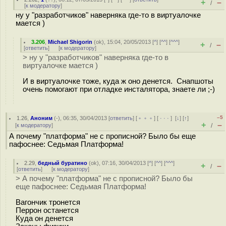
+
–
/
[
к модератору
]
ну у "разработчиков" наверняка где-то в виртуалочке
мается )
3.206
,
Michael Shigorin
(
ok
), 15:04, 20/05/2013 [
^
] [
^^
] [
^^^
]
+
–
/
[
ответить
]
[
к модератору
]
> ну у "разработчиков" наверняка где-то в
виртуалочке мается )
И в виртуалочке тоже, куда ж оно денется. Снапшоты
очень помогают при отладке инсталятора, знаете ли ;-)
–5
1.26
,
Аноним
(
-
), 06:35, 30/04/2013 [
ответить
] [
﹢﹢﹢
] [
· · ·
]
[
↓
] [
↑
]
+
–
[
к модератору
]
/
А почему "платформа" не с прописной? Было бы еще
пафоснее: Седьмая Платформа!
2.29
,
бедный буратино
(
ok
), 07:16, 30/04/2013 [
^
] [
^^
] [
^^^
]
+
–
/
[
ответить
]
[
к модератору
]
> А почему "платформа" не с прописной? Было бы
еще пафоснее: Седьмая Платформа!
Вагончик тронется
Перрон останется
Куда он денется