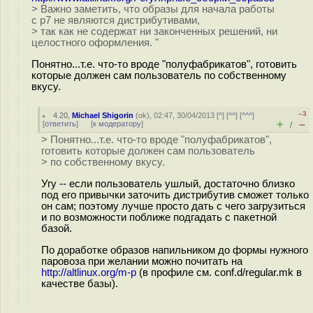
> Важно заметить, что образы для начала работы
с p7 не являются дистрибутивами,
> так как не содержат ни законченных решений, ни
целостного оформления. "
Понятно...т.е. что-то вроде "полуфабрикатов", готовить
которые должен сам пользователь по собственному
вкусу.
–3
4.20
,
Michael Shigorin
(
ok
), 02:47, 30/04/2013 [
^
] [
^^
] [
^^^
]
+
–
[
ответить
]
[
к модератору
]
/
> Понятно...т.е. что-то вроде "полуфабрикатов",
готовить которые должен сам пользователь
> по собственному вкусу.
Угу -- если пользователь ушлый, достаточно близко
под его привычки заточить дистрибутив сможет только
он сам; поэтому лучше просто дать с чего загрузиться
и по возможности поближе подгадать с пакетной
базой.
По доработке образов напильником до формы нужного
паровоза при желании можно почитать на
http://altlinux.org/m-p
(в профиле см. conf.d/regular.mk в
качестве базы).