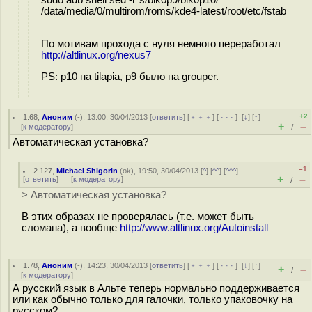
/data/media/0/multirom/roms/kde4-latest/root/etc/fstab
По мотивам прохода с нуля немного переработал
http://altlinux.org/nexus7
PS: p10 на tilapia, p9 было на grouper.
+2
1.68
,
Аноним
(
-
), 13:00, 30/04/2013 [
ответить
] [
﹢﹢﹢
] [
· · ·
]
[
↓
] [
↑
]
+
–
[
к модератору
]
/
Автоматическая установка?
–1
2.127
,
Michael Shigorin
(
ok
), 19:50, 30/04/2013 [
^
] [
^^
] [
^^^
]
+
–
[
ответить
]
[
к модератору
]
/
> Автоматическая установка?
В этих образах не проверялась (т.е. может быть
сломана), а вообще
http://www.altlinux.org/Autoinstall
1.78
,
Аноним
(
-
), 14:23, 30/04/2013 [
ответить
] [
﹢﹢﹢
] [
· · ·
]
[
↓
] [
↑
]
+
–
/
[
к модератору
]
А русский язык в Альте теперь нормально поддерживается
или как обычно только для галочки, только упаковочку на
русском?