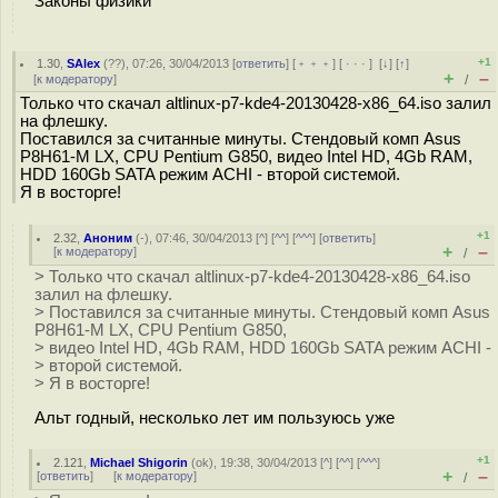
Законы физики
+1
1.30
,
SAlex
(
??
), 07:26, 30/04/2013 [
ответить
] [
﹢﹢﹢
] [
· · ·
]
[
↓
] [
↑
]
+
–
[
к модератору
]
/
Только что скачал altlinux-p7-kde4-20130428-x86_64.iso залил
на флешку.
Поставился за считанные минуты. Стендовый комп Asus
P8H61-M LX, CPU Pentium G850, видео Intel HD, 4Gb RAM,
HDD 160Gb SATA режим ACHI - второй системой.
Я в восторге!
+1
2.32
,
Аноним
(
-
), 07:46, 30/04/2013 [
^
] [
^^
] [
^^^
] [
ответить
]
+
–
[
к модератору
]
/
> Только что скачал altlinux-p7-kde4-20130428-x86_64.iso
залил на флешку.
> Поставился за считанные минуты. Стендовый комп Asus
P8H61-M LX, CPU Pentium G850,
> видео Intel HD, 4Gb RAM, HDD 160Gb SATA режим ACHI -
> второй системой.
> Я в восторге!
Альт годный, несколько лет им пользуюсь уже
+1
2.121
,
Michael Shigorin
(
ok
), 19:38, 30/04/2013 [
^
] [
^^
] [
^^^
]
+
–
[
ответить
]
[
к модератору
]
/