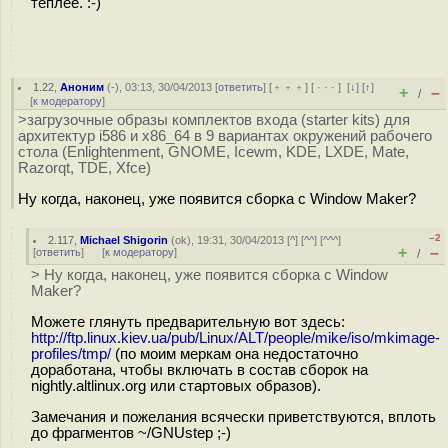
теплее. :-)
1.22
,
Аноним
(
-
), 03:13, 30/04/2013 [
ответить
] [
﹢﹢﹢
] [
· · ·
]
[
↓
] [
↑
]
+
–
/
[
к модератору
]
>загрузочные образы комплектов входа (starter kits) для
архитектур i586 и x86_64 в 9 вариантах окружений рабочего
стола (Enlightenment, GNOME, Icewm, KDE, LXDE, Mate,
Razorqt, TDE, Xfce)
Ну когда, наконец, уже появится сборка с Window Maker?
–2
2.117
,
Michael Shigorin
(
ok
), 19:31, 30/04/2013 [
^
] [
^^
] [
^^^
]
+
–
[
ответить
]
[
к модератору
]
/
> Ну когда, наконец, уже появится сборка с Window
Maker?
Можете глянуть предварительную вот здесь:
http://ftp.linux.kiev.ua/pub/Linux/ALT/people/mike/iso/mkimage-
profiles/tmp/
(по моим меркам она недостаточно
доработана, чтобы включать в состав сборок на
nightly.altlinux.org или стартовых образов).
Замечания и пожелания всячески приветствуются, вплоть
до фрагментов ~/GNUstep ;-)