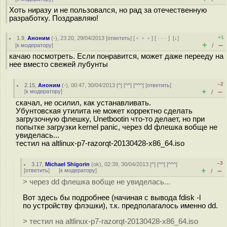
Хоть ниразу и не пользовался, но рад за отечественную
разработку. Поздравляю!
+1
1.9
,
Аноним
(
-
), 23:20, 29/04/2013 [
ответить
] [
﹢﹢﹢
] [
· · ·
]
[
↓
]
+
–
[
к модератору
]
/
качаю посмотреть. Если понравится, может даже перееду на
нее вместо свежей лубунты
–2
2.15
,
Аноним
(
-
), 00:47, 30/04/2013 [
^
] [
^^
] [
^^^
] [
ответить
]
+
–
[
к модератору
]
/
скачал, не осилил, как устанавливать.
Убунтовская утилита не может корректно сделать
загрузочную флешку, Unetbootin что-то делает, но при
попытке загрузки kernel panic, через dd флешка вобще не
увиделась...
тестил на altlinux-p7-razorqt-20130428-x86_64.iso
–3
3.17
,
Michael Shigorin
(
ok
), 02:39, 30/04/2013 [
^
] [
^^
] [
^^^
]
+
–
[
ответить
]
[
к модератору
]
/
> через dd флешка вобще не увиделась...
Вот здесь бы подробнее (начиная с вывода fdisk -l
по устройству флэшки), т.к. предполагалось именно dd.
> тестил на altlinux-p7-razorqt-20130428-x86_64.iso