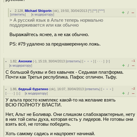
2.128
,
Michael Shigorin
(
ok
), 19:50, 30/04/2013 [
^
] [
^^
] [
^^^
]
+
–
/
[
ответить
]
[
к модератору
]
> А русский язык в Альте теперь нормально
поддерживается или как обычно
Выражайтесь яснее, а не как обычно.
PS: #79 удалено за преднамеренную ложь.
–1
1.82
,
Аноним
(
-
), 15:19, 30/04/2013 [
ответить
] [
﹢﹢﹢
] [
· · ·
]
[
↑
]
+
–
[
к модератору
]
/
С большой буквы и без кавычек - Седьмая платформа.
Почти как Третья республика. Пафос отличен. Тьфу.
–2
1.86
,
бедный буратино
(
ok
), 16:07, 30/04/2013 [
ответить
] [
﹢﹢﹢
]
+
–
[
· · ·
]
[
↓
] [
к модератору
]
/
У альта просто комплекс какой-то на желание взять
ВСЮ ПОЛНОТУ ВЛАСТИ.
Нет, Альт не Боливар. Они слишком слабохарактерные, нету
в них той силы духа, которая есть у лидеров. Не готовы они
взять всё, не готовы победить.
Хоть самому садись и нацпроект начинай.