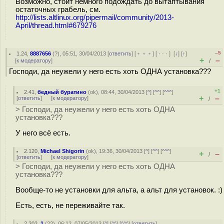
Возможно, стоит немного подождать до вытаптывания
остаточных грабель, см.
http://lists.altlinux.org/pipermail/community/2013-
April/thread.html#679276
–5
1.24
,
8887656
(
?
), 05:51, 30/04/2013 [
ответить
] [
﹢﹢﹢
] [
· · ·
]
[
↓
] [
↑
]
+
–
[
к модератору
]
/
Господи, да неужели у него есть хоть ОДНА установка???
+1
2.41
,
бедный буратино
(
ok
), 08:44, 30/04/2013 [
^
] [
^^
] [
^^^
]
+
–
[
ответить
]
[
к модератору
]
/
> Господи, да неужели у него есть хоть ОДНА
установка???
У него всё есть.
2.120
,
Michael Shigorin
(
ok
), 19:36, 30/04/2013 [
^
] [
^^
] [
^^^
]
+
–
/
[
ответить
]
[
к модератору
]
> Господи, да неужели у него есть хоть ОДНА
установка???
Вообще-то не установки для альта, а альт для установок. :)
Есть, есть, не переживайте так.
2.202
,
1
(
??
), 06:12, 07/05/2013 [
^
] [
^^
] [
^^^
] [
ответить
]