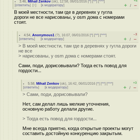
+4
3.46
,
Mihail Zenkov
(
ok
), 12:58, 06/01/2016 [
^
] [
^^
] [
^^^
]
+
–
[
ответить
]
[
↑
] [
к модератору
]
/
В моей местности, там где в деревнях у гугла
дороги не все нарисованы, у osm дома с номерами
стоят.
–3
4.54
,
Anonymous1
(
?
), 16:07, 06/01/2016 [
^
] [
^^
] [
^^^
]
+
–
[
ответить
]
[
к модератору
]
/
> В моей местности, там где в деревнях у гугла дороги
не все
> нарисованы, у osm дома с номерами стоят.
Сами, поди, дорисовывали? Тогда есть повод для
гордости...
+3
5.58
,
Mihail Zenkov
(
ok
), 16:42, 06/01/2016 [
^
] [
^^
] [
^^^
]
+
–
[
ответить
]
[
к модератору
]
/
> Сами, поди, дорисовывали?
Нет, сам делал лишь мелкие уточнения,
основную работу делали другие.
> Тогда есть повод для гордости...
Мне всегда приятно, когда открытые проекты могут
составить достойную конкуренцию закрытым.