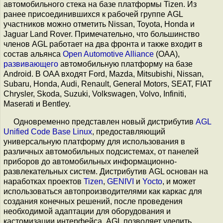
автомобильного стека на базе платформы Tizen. Из
ранее присоединившихся к рабочей группе AGL
участников можно отметить Nissan, Toyota, Honda и
Jaguar Land Rover. Примечательно, что большинство
членов AGL работает на два фронта и также входит в
состав альянса
Open Automotive Alliance
(OAA),
развивающего
автомобильную платформу на базе
Android. В OAA входят Ford, Mazda, Mitsubishi, Nissan,
Subaru, Honda, Audi, Renault, General Motors, SEAT, FIAT
Chrysler, Skoda, Suzuki, Volkswagen, Volvo, Infiniti,
Maserati и Bentley.
Одновременно представлен новый дистрибутив
AGL
Unified Code Base Linux
, предоставляющий
универсальную платформу для использования в
различных автомобильных подсистемах, от панелей
приборов до автомобильных информационно-
развлекательных систем. Дистрибутив AGL основан на
наработках проектов
Tizen
,
GENIVI
и
Yocto
, и может
использоваться автопроизводителями как каркас для
создания конечных решений, после проведения
необходимой адаптации для оборудования и
кастомизации интерфейса. AGL позволяет уделить