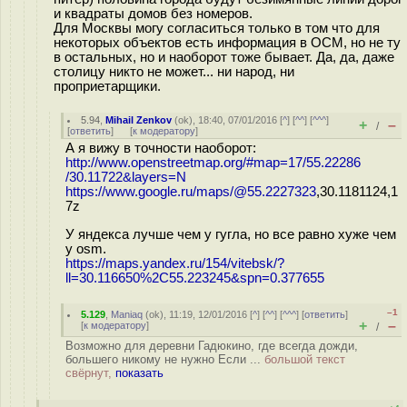
и квадраты домов без номеров.
Для Москвы могу согласиться только в том что для
некоторых объектов есть информация в ОСМ, но не ту
в остальных, но и наоборот тоже бывает. Да, да, даже
столицу никто не может... ни народ, ни
проприетарщики.
5.94
,
Mihail Zenkov
(
ok
), 18:40, 07/01/2016 [
^
] [
^^
] [
^^^
]
+
–
/
[
ответить
]
[
к модератору
]
А я вижу в точности наоборот:
http://www.openstreetmap.org/#map=17/55.22286
/30.11722&layers=N
https://www.google.ru/maps/@55.2227323
,30.1181124,1
7z
У яндекса лучше чем у гугла, но все равно хуже чем
у osm.
https://maps.yandex.ru/154/vitebsk/?
ll=30.116650%2C55.223245&spn=0.377655
–1
5.129
,
Maniaq
(
ok
), 11:19, 12/01/2016 [
^
] [
^^
] [
^^^
] [
ответить
]
+
–
[
к модератору
]
/
Возможно для деревни Гадюкино, где всегда дожди,
большего никому не нужно Если ...
большой текст
свёрнут,
показать