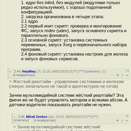
1. ядро без initrd, без модулей (модулями только
редко используемое), с хорошо подогнанной
конфигурацией.
2. загрузка организована в четыре этапа:
2.1 ядро
2.2 первый инит скрипт: проверка и монтирование
ФС, запуск mdev (udev), запуск основного скрипта и
параллельно фонового.
2.3 основной скрипт: установка системных
переменных, запуск Xorg и первоначального набора
программ.
2.4 фоновый скрипт: установка настроек для железа
и запуск фоновых сервисов.
+3
2.44
,
НяшМяш
(
?
), 12:20, 06/01/2016 [
^
] [
^^
] [
^^^
] [
ответить
]
[
↑
]
+
–
[
к модератору
]
/
> Жесткий риалтайм - управление системами и железом
(линукс изначально не такой и архетектурно не готов)
Зачем мультимедийной системе жёсткий реалтайм? Эта
фигня же не будет управлять мотором и всякими абсом. А
датчики водителю показывать реалтайм не нужен.
–1
3.48
,
Mihail Zenkov
(
ok
), 13:25, 06/01/2016 [
^
] [
^^
] [
^^^
]
+
–
[
ответить
]
[
к модератору
]
/
> Зачем мультимедийной системе жёсткий