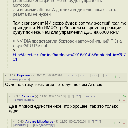
реалтайм? Эта фигня же не будет управлять
мотором
> и всякими абсом. А датчики водителю показывать
реалтайм не нужен.
Там эквивалент ИИ скоро будет, вот там жесткий realtime
пригодится. Но ИМХО требования ко времени реакции
будут пониже, чем для управления ДВС на 6000 RPM.
> NVIDIA представила бортовой автомобильный ПК на
двух GPU Pascal
>
http://fcenter.ru/online/hardnews/2016/01/05#material_id=387
91
1.14
,
Вареник
(
?
), 02:52, 06/01/2016 [
ответить
] [
﹢﹢﹢
] [
· · ·
]
[
↓
] [
↑
]
+
–
/
[
к модератору
]
Судя по стеку технлогий - это лучше чем Android.
+1
2.37
,
Аноним
(
-
), 11:04, 06/01/2016 [
^
] [
^^
] [
^^^
] [
ответить
]
+
–
[
к модератору
]
/
Да в Android единственное что хорошее, так это только
ядро.
3.43
,
Andrey Mitrofanov
(
?
), 11:55, 06/01/2016 [
^
] [
^^
] [
^^^
]
+
–
/
[
ответить
]
[
к модератору
]