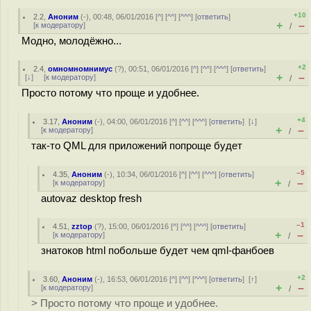
+10
2.2
,
Аноним
(
-
), 00:48, 06/01/2016 [
^
] [
^^
] [
^^^
] [
ответить
]
+
–
[
к модератору
]
/
Модно, молодёжно...
+2
2.4
,
омномномнимус
(
?
), 00:51, 06/01/2016 [
^
] [
^^
] [
^^^
] [
ответить
]
+
–
[
↓
] [
к модератору
]
/
Просто потому что проще и удобнее.
+4
3.17
,
Аноним
(
-
), 04:00, 06/01/2016 [
^
] [
^^
] [
^^^
] [
ответить
]
[
↓
]
+
–
[
к модератору
]
/
так-то QML для приложений попроще будет
–5
4.35
,
Аноним
(
-
), 10:34, 06/01/2016 [
^
] [
^^
] [
^^^
] [
ответить
]
+
–
[
к модератору
]
/
autovaz desktop fresh
–1
4.51
,
zztop
(
?
), 15:00, 06/01/2016 [
^
] [
^^
] [
^^^
] [
ответить
]
+
–
[
к модератору
]
/
знатоков html побольше будет чем qml-фанбоев
+2
3.60
,
Аноним
(
-
), 16:53, 06/01/2016 [
^
] [
^^
] [
^^^
] [
ответить
]
[
↑
]
+
–
[
к модератору
]
/
> Просто потому что проще и удобнее.