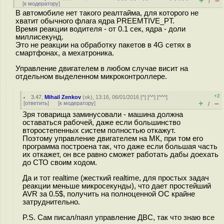
+
–
/
[
к модератору
]
В автомобиле нет такого реалтайма, для которого не
хватит обычного флага ядра PREEMTIVE_PT.
Время реакции водителя - от 0.1 сек, ядра - доли
миллисекунд.
Это не реакции на обработку пакетов в 4G сетях в
смартфонах, а мехатроника.
Управление двигателем в любом случае висит на
отдельном выделенном микроконтроллере.
+2
3.47
,
Mihail Zenkov
(
ok
), 13:16, 06/01/2016 [
^
] [
^^
] [
^^^
]
+
–
[
ответить
]
[
к модератору
]
/
Зря товарища заминусовали - машина должна
оставаться рабочей, даже если большинство
второстепенных систем полностью откажут.
Поэтому управление двигателем на МК, при том его
программа построена так, что даже если большая часть
их откажет, он все равно сможет работать дабы доехать
до СТО своим ходом.
Да и тот realtime (жесткий realtime, для простых задач
реакции меньше микросекунды), что дает простейший
AVR за 0.5$, получить на полноценной ОС крайне
затруднительно.
P.S. Сам писал/паял управление ДВС, так что знаю все