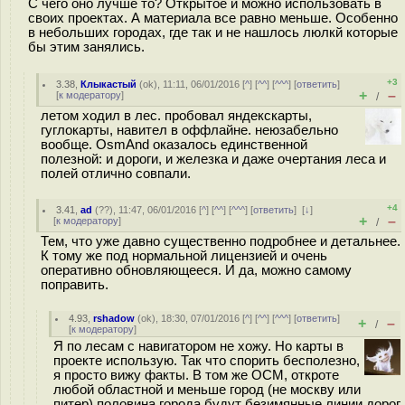
С чего оно лучше то? Открытое и можно использовать в
своих проектах. А материала все равно меньше. Особенно
в небольших городах, где так и не нашлось люлкй которые
бы этим занялись.
+3
3.38
,
Клыкастый
(
ok
), 11:11, 06/01/2016 [
^
] [
^^
] [
^^^
] [
ответить
]
+
–
[
к модератору
]
/
летом ходил в лес. пробовал яндекскарты,
гуглокарты, навител в оффлайне. неюзабельно
вообще. OsmAnd оказалось единственной
полезной: и дороги, и железка и даже очертания леса и
полей отлично совпали.
+4
3.41
,
ad
(
??
), 11:47, 06/01/2016 [
^
] [
^^
] [
^^^
] [
ответить
]
[
↓
]
+
–
[
к модератору
]
/
Тем, что уже давно существенно подробнее и детальнее.
К тому же под нормальной лицензией и очень
оперативно обновляющееся. И да, можно самому
поправить.
4.93
,
rshadow
(
ok
), 18:30, 07/01/2016 [
^
] [
^^
] [
^^^
] [
ответить
]
+
–
/
[
к модератору
]
Я по лесам с навигатором не хожу. Но карты в
проекте использую. Так что спорить бесполезно,
я просто вижу факты. В том же ОСМ, откроте
любой областной и меньше город (не москву или
питер) половина города будут безимянные линии дорог