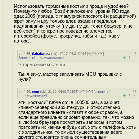
Использовать тормозные костыли проще и удобнее?
Почему-то любое "Вээб-приложение" уровня ПО года
эдак 2005 (правда, с гламурной плоскотой и расцветкой)
жрет раму и цпу только влет, взамен предлагая
подлагивания, утечку (ну да, ну да, течет браузер, а не
веб-софт) и конкретное поведение элементов
интерфейса (фокус, прокрутка, табы и т.д.) "как у
автора".
–1
4.65
,
Sabakwaka
(
ok
), 17:17, 06/01/2016 [
^
] [
^^
] [
^^^
]
+
–
[
ответить
]
[
к модератору
]
/
> тормозные костыли
Ты, я вижу, мастер запиливать MCU прошивки с
нуля?
+3
4.80
,
cmp
(
ok
), 21:10, 06/01/2016 [
^
] [
^^
] [
^^^
] [
ответить
]
+
–
[
к модератору
]
/
эти "костыли" гибче qml в 100500 раз, а за счет
клиент-серверной архитекруры и относительно
стандартного клиента - ставят любое qt раком, а
если еще правильно спроектированно, так, что можно
в любом браузере посмотреть запросы и потом
повторять их каким-нибудь curl, хоть с телефона. хоть
с холодильника, то смысл существования всего
другого становится очень сомнительным.