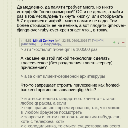
Да медленно, да памяти требует много, но никто
интерфейс "полноразмерной" ОС и не делает, а зайти
раз в год/месяц/день тыкнуть кнопку, или отображать
5-7 страничек с инфой - много памяти не надо. Тем
более стоимость ее не велика, а вот плодить qml-over-
django-over-ruby-over-хрен знает что.., в топку.
5.81
,
Mihail Zenkov
(
ok
), 22:55, 06/01/2016 [
^
] [
^^
] [
^^^
]
+
–
/
[
ответить
]
[
к модератору
]
> эти "костыли" гибче qml в 100500 раз,
А как мне на этой гибкой технологии сделать
классическое (без разделения клиент-сервер)
приложение?
> а за счет клиент-серверной архитекруры
Что-то запрещает строить приложение как fronted-
backend при использовании qt/gtk/etc?
> и относительно стандартного клиента - ставят
любое qt раком, а если
> еще правильно спроектированно, так, что можно
в любом браузере посмотреть
> запросы и потом повторять их каким-нибудь curl,
хоть с телефона. хоть
> с холодильника, то смысл существования всего