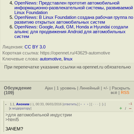
OpenNews: Представлен прототип автомобильной
информационно-развлекательной системы, развиваемой
Linux Foundation
OpenNews: В Linux Foundation создана рабочая группа по
развитию открытых автомобильных систем
OpenNews: Google, Audi, GM, Honda и Hyundai создали
альянс для продвижения Android для автомобильных
систем
Лицензия:
CC BY 3.0
Короткая ссылка: https://opennet.ru/43629-automotive
Ключевые слова:
automotive
,
linux
При перепечатке указание ссылки на opennet.ru обязательно
Обсуждение
Ajax
|
1 уровень
|
Линейный
|
+/-
|
Раскрыть
(109)
всё
|
RSS
–1
1.1
,
Аноним
(
-
), 00:33, 06/01/2016 [
ответить
] [
﹢﹢﹢
] [
· · ·
]
[
↓
]
+
–
[
к модератору
]
/
>для автомобильной индустрии
>html5
ЗАЧЕМ?