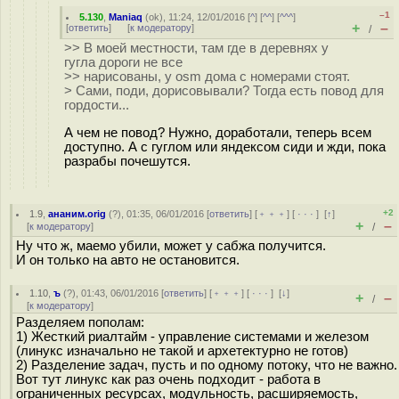
–1
5.130
,
Maniaq
(
ok
), 11:24, 12/01/2016 [
^
] [
^^
] [
^^^
]
+
–
[
ответить
]
[
к модератору
]
/
>> В моей местности, там где в деревнях у
гугла дороги не все
>> нарисованы, у osm дома с номерами стоят.
> Сами, поди, дорисовывали? Тогда есть повод для
гордости...
А чем не повод? Нужно, доработали, теперь всем
доступно. А с гуглом или яндексом сиди и жди, пока
разрабы почешутся.
+2
1.9
,
ананим.orig
(
?
), 01:35, 06/01/2016 [
ответить
] [
﹢﹢﹢
] [
· · ·
]
[
↑
]
+
–
[
к модератору
]
/
Ну что ж, маемо убили, может у сабжа получится.
И он только на авто не остановится.
1.10
,
ъ
(
?
), 01:43, 06/01/2016 [
ответить
] [
﹢﹢﹢
] [
· · ·
]
[
↓
]
+
–
/
[
к модератору
]
Разделяем пополам:
1) Жесткий риалтайм - управление системами и железом
(линукс изначально не такой и архетектурно не готов)
2) Разделение задач, пусть и по одному потоку, что не важно.
Вот тут линукс как раз очень подходит - работа в
ограниченных ресурсах, модульность, расширяемость,