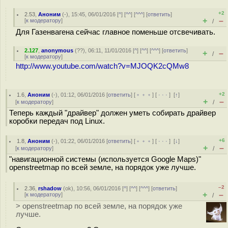
+2
2.53
,
Аноним
(
-
), 15:45, 06/01/2016 [
^
] [
^^
] [
^^^
] [
ответить
]
+
–
[
к модератору
]
/
Для Газенвагена сейчас главное поменьше отсвечивать.
2.127
,
anonymous
(
??
), 06:11, 11/01/2016 [
^
] [
^^
] [
^^^
] [
ответить
]
+
–
/
[
к модератору
]
http://www.youtube.com/watch?v=MJOQK2cQMw8
+2
1.6
,
Аноним
(
-
), 01:12, 06/01/2016 [
ответить
] [
﹢﹢﹢
] [
· · ·
]
[
↑
]
+
–
[
к модератору
]
/
Теперь каждый "драйвер" должен уметь собирать драйвер
коробки передач под Linux.
+6
1.8
,
Аноним
(
-
), 01:22, 06/01/2016 [
ответить
] [
﹢﹢﹢
] [
· · ·
]
[
↓
]
+
–
[
к модератору
]
/
"навигационной системы (используется Google Maps)"
openstreetmap по всей земле, на порядок уже лучше.
–2
2.36
,
rshadow
(
ok
), 10:56, 06/01/2016 [
^
] [
^^
] [
^^^
] [
ответить
]
+
–
[
к модератору
]
/
> openstreetmap по всей земле, на порядок уже
лучше.