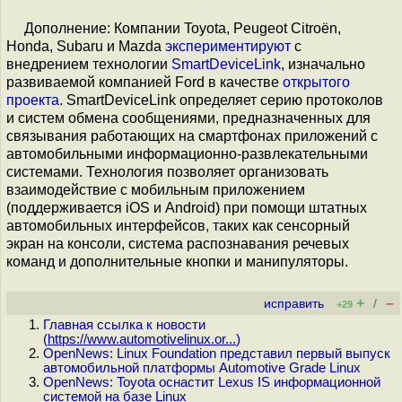
Дополнение: Компании Toyota, Peugeot Citroën,
Honda, Subaru и Mazda
экспериментируют
с
внедрением технологии
SmartDeviceLink
, изначально
развиваемой компанией Ford в качестве
открытого
проекта
. SmartDeviceLink определяет серию протоколов
и систем обмена сообщениями, предназначенных для
связывания работающих на смартфонах приложений с
автомобильными информационно-развлекательными
системами. Технология позволяет организовать
взаимодействие с мобильным приложением
(поддерживается iOS и Android) при помощи штатных
автомобильных интерфейсов, таких как сенсорный
экран на консоли, система распознавания речевых
команд и дополнительные кнопки и манипуляторы.
+
–
исправить
/
+29
Главная ссылка к новости
(
https://www.automotivelinux.or...
)
OpenNews: Linux Foundation представил первый выпуск
автомобильной платформы Automotive Grade Linux
OpenNews: Toyota оснастит Lexus IS информационной
системой на базе Linux