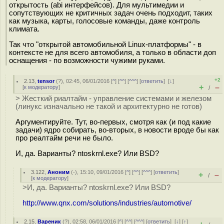
открытость (abi интерфейсов). Для мультимедии и
сопутствующих не критичных задач очень подходит, таких
как музыка, карты, голосовые команды, даже контроль
климата.
Так что "открытой автомобильной Linux-платформы" - в
контексте не для всего автомобиля, а только в области доп
оснащения - по возможности чужими руками.
+2
2.13
,
tensor
(
?
), 02:45, 06/01/2016 [
^
] [
^^
] [
^^^
] [
ответить
]
[
↓
]
+
–
[
к модератору
]
/
> Жесткий риалтайм - управление системами и железом
(линукс изначально не такой и архитектурно не готов)
Аргументируйте. Тут, во-первых, смотря как (и под какие
задачи) ядро собирать, во-вторых, в новости вроде бы как
про реалтайм речи не было.
И, да. Варианты? ntoskrnl.exe? Или BSD?
3.122
,
Аноним
(
-
), 15:10, 09/01/2016 [
^
] [
^^
] [
^^^
] [
ответить
]
+
–
/
[
к модератору
]
>И, да. Варианты? ntoskrnl.exe? Или BSD?
http://www.qnx.com/solutions/industries/automotive/
2.15
,
Вареник
(
?
), 02:58, 06/01/2016 [
^
] [
^^
] [
^^^
] [
ответить
]
[
↓
] [
↑
]