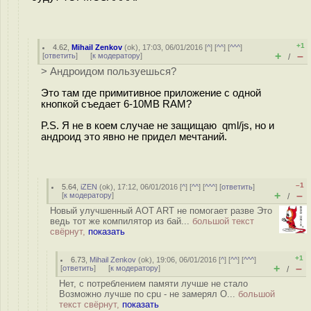
+1
4.62
,
Mihail Zenkov
(
ok
), 17:03, 06/01/2016 [
^
] [
^^
] [
^^^
]
+
–
[
ответить
]
[
к модератору
]
/
> Андроидом пользуешься?
Это там где примитивное приложение с одной
кнопкой съедает 6-10MB RAM?
P.S. Я не в коем случае не защищаю qml/js, но и
андроид это явно не придел мечтаний.
–1
5.64
,
iZEN
(
ok
), 17:12, 06/01/2016 [
^
] [
^^
] [
^^^
] [
ответить
]
+
–
[
к модератору
]
/
Новый улучшенный AOT ART не помогает разве Это
ведь тот же компилятор из бай...
большой текст
свёрнут,
показать
+1
6.73
,
Mihail Zenkov
(
ok
), 19:06, 06/01/2016 [
^
] [
^^
] [
^^^
]
+
–
[
ответить
]
[
к модератору
]
/
Нет, с потреблением памяти лучше не стало
Возможно лучше по cpu - не замерял О...
большой
текст свёрнут,
показать