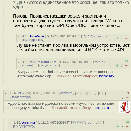
> Да в Android единственное что хорошее, так это только
ядро.
Погодь! Проприертарщики оракели заставили
проприертащиков гугель "одуматься": теперь^Wскоро
там будет "хороший" GPL OpenJDK. Погодь-погодь...
4.45
,
НяшМяш
(
?
), 12:22, 06/01/2016 [
^
] [
^^
] [
^^^
] [
ответить
]
+
–
/
[
к модератору
]
Лучше не станет, ибо ява в мобильном устройстве. Вот
если бы они сделали нормальный NDK с тем же API...
+1
4.49
,
Andrey Mitrofanov
(
?
), 13:39, 06/01/2016 [
^
] [
^^
] [
^^^
]
+
–
[
ответить
]
[
к модератору
]
/
Выдыханем Just hot air versions of Java were under an
extremely weak cop...
большой текст свёрнут,
показать
–6
1.16
,
iZEN
(
ok
), 03:01, 06/01/2016 [
ответить
] [
﹢﹢﹢
] [
· · ·
]
[
↓
] [
↑
]
+
–
[
к модератору
]
/
- Ядро Linux жирное и далеко не всеми изученное, включено
по принципу чтобы был...
большой текст свёрнут,
показать
+4
2.39
,
Аноним
(
-
), 11:12, 06/01/2016 [
^
] [
^^
] [
^^^
] [
ответить
]
[
↓
]
+
–
[
к модератору
]
/