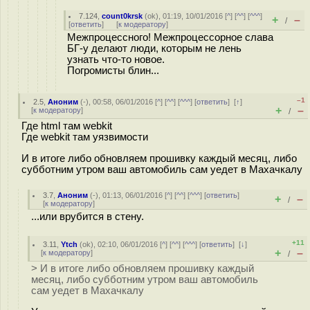
7.124
,
count0krsk
(
ok
), 01:19, 10/01/2016 [
^
] [
^^
] [
^^^
]
+
–
/
[
ответить
]
[
к модератору
]
Межпроцессного! Межпроцессорное слава
БГ-у делают люди, которым не лень
узнать что-то новое.
Погромисты блин...
–1
2.5
,
Аноним
(
-
), 00:58, 06/01/2016 [
^
] [
^^
] [
^^^
] [
ответить
]
[
↑
]
+
–
[
к модератору
]
/
Где html там webkit
Где webkit там уязвимости
И в итоге либо обновляем прошивку каждый месяц, либо
субботним утром ваш автомобиль сам уедет в Махачкалу
3.7
,
Аноним
(
-
), 01:13, 06/01/2016 [
^
] [
^^
] [
^^^
] [
ответить
]
+
–
/
[
к модератору
]
...или врубится в стену.
+11
3.11
,
Ytch
(
ok
), 02:10, 06/01/2016 [
^
] [
^^
] [
^^^
] [
ответить
]
[
↓
]
+
–
[
к модератору
]
/
> И в итоге либо обновляем прошивку каждый
месяц, либо субботним утром ваш автомобиль
сам уедет в Махачкалу