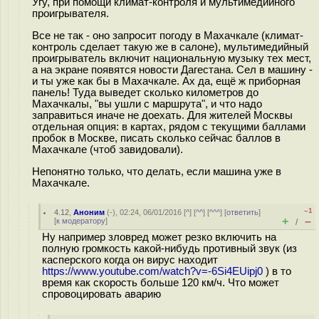
Угу, при помощи климат-контроля и мультимедийного
проигрывателя.
Все не так - оно запросит погоду в Махачкале (климат-
контроль сделает такую же в салоне), мультимедийный
проигрыватель включит национальную музыку тех мест,
а на экране появятся новости Дагестана. Сел в машину -
и ты уже как бы в Махачкале. Ах да, ещё ж приборная
панель! Туда выведет сколько километров до
Махачкалы, "вы ушли с маршрута", и что надо
заправиться иначе не доехать. Для жителей Москвы
отдельная опция: в картах, рядом с текущими баллами
пробок в Москве, писать сколько сейчас баллов в
Махачкале (чтоб завидовали).
Непонятно только, что делать, если машина уже в
Махачкале.
–1
4.12
,
Аноним
(
-
), 02:24, 06/01/2016 [
^
] [
^^
] [
^^^
] [
ответить
]
+
–
[
к модератору
]
/
Ну например зловред может резко включить на
полную громкость какой-нибудь противный звук (из
касперского когда он вирус находит
https://www.youtube.com/watch?v=-6Si4EUipj0
) в то
время как скорость больше 120 км/ч. Что может
спровоцировать аварию