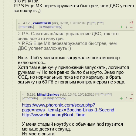
это изнутри.
P.P.S Еще МК перезагружается быстрее, чем ДВС успеет
заглохнуть ;)
–1
4.125
,
count0krsk
(
ok
), 02:38, 10/01/2016 [
^
] [
^^
] [
^^^
]
+
–
[
ответить
]
[
к модератору
]
/
> P.S. Сам писал/паял управление ДВС, так что
знаю все это изнутри.
> P.P.S Еще МК перезагружается быстрее, чем
ДВС успеет заглохнуть ;)
Nice. Шоб у меня комп загружался пока монитор
включается...
Хотя там ещё кучу приложений запускать, логинится
ручками =/ Но всё равно было бы круто. Знаю про
ССД, но нормальные пока не по карману, а брать
затычку на 60 Гб с поганым контроллером не хоца.
–1
5.126
,
Mihail Zenkov
(
ok
), 13:48, 10/01/2016 [
^
] [
^^
] [
^^^
]
+
–
[
ответить
]
[
к модератору
]
/
https://www.phoronix.com/scan.php?
page=news_item&px=Booting-Linux-1-Second
http://www.elinux.org/Boot_Time
У меня старый ноутбук с обычным hdd грузится
меньше десяти секунд.
Из моего опыта: