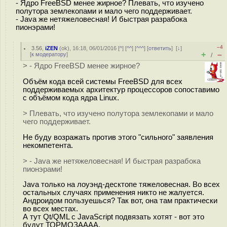
- Ядро FreeBSD менее жирное? Плевать, что изучено
полутора землекопами и мало чего поддерживает.
- Java же нетяжеловесная! И быстрая разрабока
пионэрами!
–4
3.56
,
iZEN
(
ok
), 16:18, 06/01/2016 [
^
] [
^^
] [
^^^
] [
ответить
]
[
↓
]
+
–
[
к модератору
]
/
> - Ядро FreeBSD менее жирное?
Объём кода всей системы FreeBSD для всех
поддерживаемых архитектур процессоров сопоставимо
с объёмом кода ядра Linux.
> Плевать, что изучено полутора землекопами и мало
чего поддерживает.
Не буду возражать против этого "сильного" заявления
некомпетента.
> - Java же нетяжеловесная! И быстрая разрабока
пионэрами!
Java только на лоуэнд-десктопе тяжеловесная. Во всех
остальных случаях применения никто не жалуется.
Андроидом пользуешься? Так вот, она там практически
во всех местах.
А тут Qt/QML с JavaScript подвязать хотят - вот это
будут ТОРМОЗАААА.