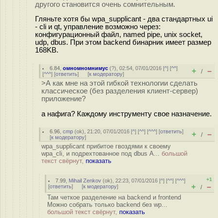
другого становится очень сомнительным.
Гляньте хотя бы wpa_supplicant - два стандартных ui
- cli и qt, управление возможно через:
конфигурационный файл, named pipe, unix socket,
udp, dbus. При этом backend бинарник имеет размер
168KB.
6.84
,
омномномнимус
(
?
), 02:54, 07/01/2016 [
^
] [
^^
]
+
–
/
[
^^^
] [
ответить
]
[
к модератору
]
>А как мне на этой гибкой технологии сделать
классическое (без разделения клиент-сервер)
приложение?
а нафига? Каждому инструменту свое назначение.
6.96
,
cmp
(
ok
), 21:20, 07/01/2016 [
^
] [
^^
] [
^^^
] [
ответить
]
+
–
/
[
к модератору
]
wpa_supplicant прибитое гвоздями к своему
wpa_cli, и подрехтованное под dbus А...
большой
текст свёрнут,
показать
+1
7.99
,
Mihail Zenkov
(
ok
), 22:23, 07/01/2016 [
^
] [
^^
] [
^^^
]
+
–
[
ответить
]
[
к модератору
]
/
Там четкое разделение на backend и frontend
Можно собрать только backend без wp...
большой текст свёрнут,
показать