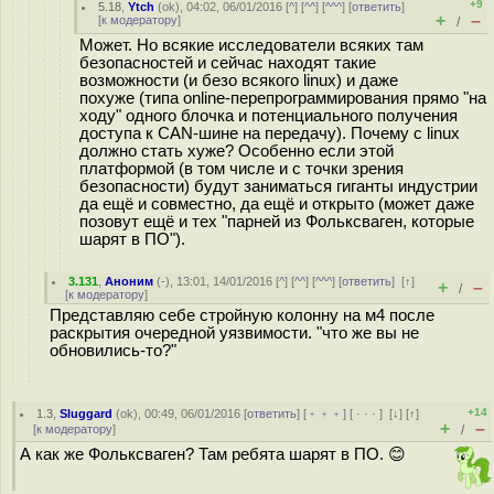
+9
5.18
,
Ytch
(
ok
), 04:02, 06/01/2016 [
^
] [
^^
] [
^^^
] [
ответить
]
+
–
[
к модератору
]
/
Может. Но всякие исследователи всяких там
безопасностей и сейчас находят такие
возможности (и безо всякого linux) и даже
похуже (типа online-перепрограммирования прямо "на
ходу" одного блочка и потенциального получения
доступа к CAN-шине на передачу). Почему с linux
должно стать хуже? Особенно если этой
платформой (в том числе и с точки зрения
безопасности) будут заниматься гиганты индустрии
да ещё и совместно, да ещё и открыто (может даже
позовут ещё и тех "парней из Фольксваген, которые
шарят в ПО").
3.131
,
Аноним
(
-
), 13:01, 14/01/2016 [
^
] [
^^
] [
^^^
] [
ответить
]
[
↑
]
+
–
/
[
к модератору
]
Представляю себе стройную колонну на м4 после
раскрытия очередной уязвимости. "что же вы не
обновились-то?"
+14
1.3
,
Sluggard
(
ok
), 00:49, 06/01/2016 [
ответить
] [
﹢﹢﹢
] [
· · ·
]
[
↓
] [
↑
]
+
–
[
к модератору
]
/
А как же Фольксваген? Там ребята шарят в ПО. 😊