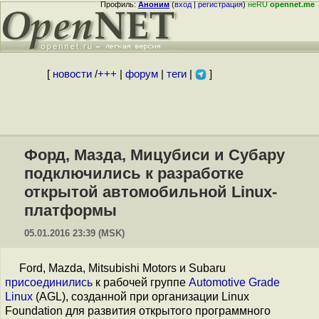
Профиль:
Аноним
(
вход
|
регистрация
)
неRU
opennet.me
[
новости
/
+++
|
форум
|
теги
|
]
Форд, Мазда, Мицубиси и Субару
подключились к разработке
открытой автомобильной Linux-
платформы
05.01.2016 23:39 (MSK)
Ford, Mazda, Mitsubishi Motors и Subaru
присоединились
к рабочей группе
Automotive Grade
Linux
(AGL), созданной при организации Linux
Foundation для развития открытого программного