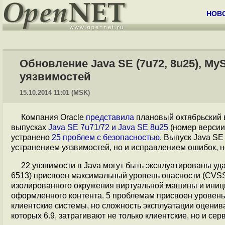
НОВ
Обновление Java SE (7u72, 8u25), My
уязвимостей
15.10.2014 11:01 (MSK)
Компания Oracle
представила
плановый октябрьский 
выпусках
Java SE 7u71/72 и Java SE 8u25
(номер версии
устранено
25 проблем с безопасностью
. Выпуск Java SE
устранением уязвимостей, но и исправлением ошибок, н
22 уязвимости в Java могут быть эксплуатированы уд
6513) присвоен максимальный уровень опасности (CVSS
изолированного окружения виртуальной машины и иниц
оформленного контента. 5 проблемам присвоен уровень
клиентские системы, но сложность эксплуатации оценив
которых 6.9, затрагивают не только клиентские, но и се