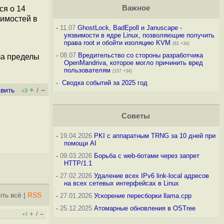
Важное
ся о 14
вимостей в
-
11.07
GhostLock, BadEpoll и Januscape -
уязвимости в ядре Linux, позволяющие получить
права root и обойти изоляцию KVM
(82 +34)
-
08.07
Вредительство со стороны разработчика
за пределы
OpenMandriva, которое могло причинить вред
пользователям
(107 +34)
-
Сводка событий за 2025 год
+
–
вить
/
+3
Советы
-
19.04.2026
PKI с аппаратным TRNG за 10 дней при
помощи AI
-
09.03.2026
Борьба с web-ботами через запрет
HTTP/1.1
-
27.02.2026
Удаление всех IPv6 link-local адресов
на всех сетевых интерфейсах в Linux
ть всё
|
RSS
-
27.01.2026
Ускорение пересборки llama.cpp
-
25.12.2025
Атомарные обновления в OSTree
+
–
/
+7