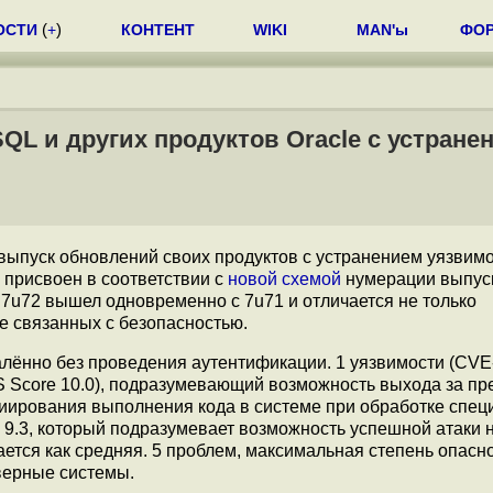
ОСТИ
(
+
)
КОНТЕНТ
WIKI
MAN'ы
ФО
SQL и других продуктов Oracle с устране
выпуск обновлений своих продуктов с устранением уязвимо
 присвоен в соответствии с
новой схемой
нумерации выпус
 7u72 вышел одновременно с 7u71 и отличается не только
е связанных с безопасностью.
алённо без проведения аутентификации. 1 уязвимости (CVE
 Score 10.0), подразумевающий возможность выхода за п
иирования выполнения кода в системе при обработке спец
 9.3, который подразумевает возможность успешной атаки 
ается как средняя. 5 проблем, максимальная степень опасн
рверные системы.