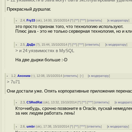
> 22 уязвимости в Java могут быть эксплуатированы удалё
Прекрасный дуршлаг.
2.4
,
Fry33
(
ok
), 14:00, 15/10/2014 [
^
] [
^^
] [
^^^
] [
ответить
]
[
к модератору
]
это просто признак того, что технологию используют.
Плюс java - это не только серверная технология, но и кл
2.5
,
ДяДя
(
?
), 15:44, 15/10/2014 [
^
] [
^^
] [
^^^
] [
ответить
]
[
к модератору
]
> и 24 уязвимостях в MySQL
На две дырки больше :-D
1.2
,
Аноним
(
-
), 12:08, 15/10/2014 [
ответить
]
[
↑
] [
к модератору
]
> 7u71
Они достали уже. Опять корпоративные приложения перенас
2.3
,
CSRedRat
(
ok
), 13:32, 15/10/2014 [
^
] [
^^
] [
^^^
] [
ответить
]
[
к модерат
Кто=нибудь, срочно позвоните в Oracle, пускай немедлен
за них людям работать лень!
2.6
,
umbr
(
ok
), 17:38, 15/10/2014 [
^
] [
^^
] [
^^^
] [
ответить
]
[
к модератору
]