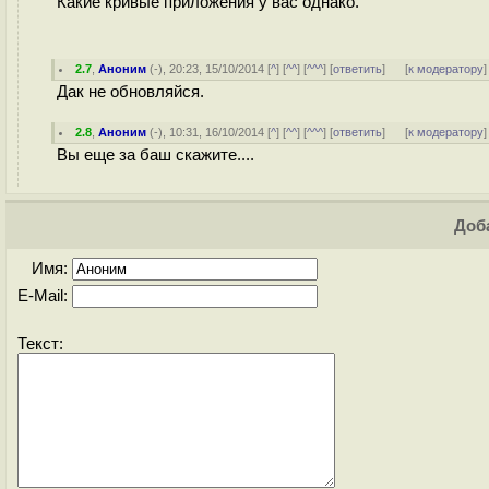
Какие кривые приложения у вас однако.
2.7
,
Аноним
(
-
), 20:23, 15/10/2014 [
^
] [
^^
] [
^^^
] [
ответить
]
[
к модератору
]
Дак не обновляйся.
2.8
,
Аноним
(
-
), 10:31, 16/10/2014 [
^
] [
^^
] [
^^^
] [
ответить
]
[
к модератору
]
Вы еще за баш скажите....
Доба
Имя:
E-Mail:
Текст: