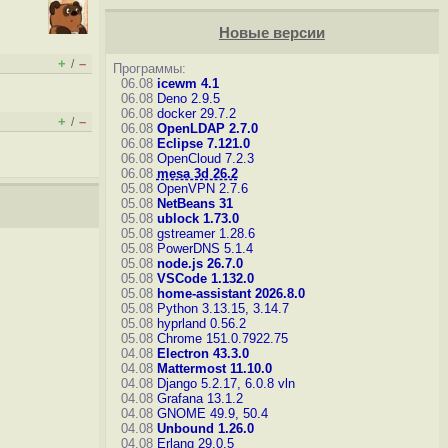
Новые версии
+
–
/
Программы:
06.08
icewm 4.1
06.08
Deno 2.9.5
06.08
docker 29.7.2
+
–
/
06.08
OpenLDAP 2.7.0
06.08
Eclipse 7.121.0
06.08
OpenCloud 7.2.3
06.08
mesa 3d 26.2
05.08
OpenVPN 2.7.6
05.08
NetBeans 31
05.08
ublock 1.73.0
05.08
gstreamer 1.28.6
05.08
PowerDNS 5.1.4
05.08
node.js 26.7.0
05.08
VSCode 1.132.0
05.08
home-assistant 2026.8.0
05.08
Python 3.13.15, 3.14.7
05.08
hyprland 0.56.2
05.08
Chrome 151.0.7922.75
04.08
Electron 43.3.0
04.08
Mattermost 11.10.0
04.08
Django 5.2.17, 6.0.8
vln
04.08
Grafana 13.1.2
04.08
GNOME 49.9, 50.4
04.08
Unbound 1.26.0
04.08
Erlang 29.0.5