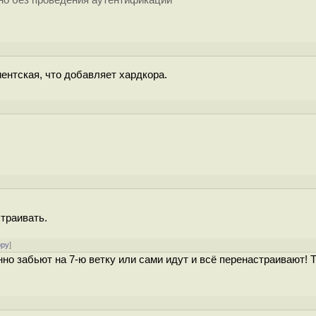
нно без проведения аутентификации
иентская, что добавляет хардкора.
траивать.
ору
]
но забьют на 7-ю ветку или сами идут и всё перенастраивают! Т