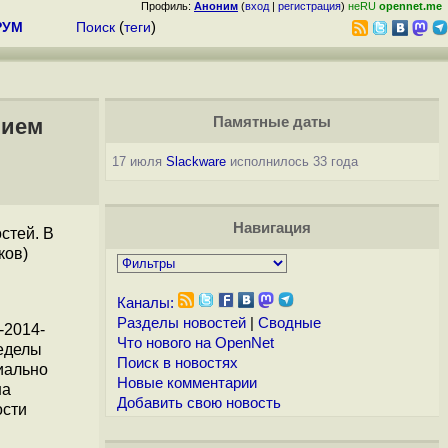
Профиль:
Аноним
(
вход
|
регистрация
)
неRU
opennet.me
РУМ
Поиск
(
теги
)
нием
Памятные даты
17 июля
Slackware
исполнилось 33 года
Навигация
стей. В
ков)
Каналы:
Разделы новостей
|
Сводные
-2014-
Что нового на OpenNet
ределы
Поиск в новостях
иально
Новые комментарии
на
Добавить свою новость
ости