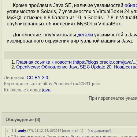
Кроме проблем в Java SE, наличие уязвимостей
обна
уязвимостях в Solaris, 7 уязвимостях в VirtualBox и 2
MySQL отмечен в 8 баллов из 10, в Solaris - 7.8, в Virtu
опубликованных обновлениях MySQL и VirtualBox.
Дополнение: опубликованы
детали
уязвимостей в Jav
изолированного окружения виртуальной машины Java.
Главная ссылка к новости (
https://blogs.oracle.com/java/...
OpenNews: Обновление Java SE 8 Update 20. Новшества
Лицензия:
CC BY 3.0
Короткая ссылка: https://opennet.ru/40831-java
Ключевые слова:
java
При перепечатке указа
Обсуждение
(8)
1.1
,
andy
(
??
), 11:12, 15/10/2014 [
ответить
]
[
↓
] [
к модератору
]