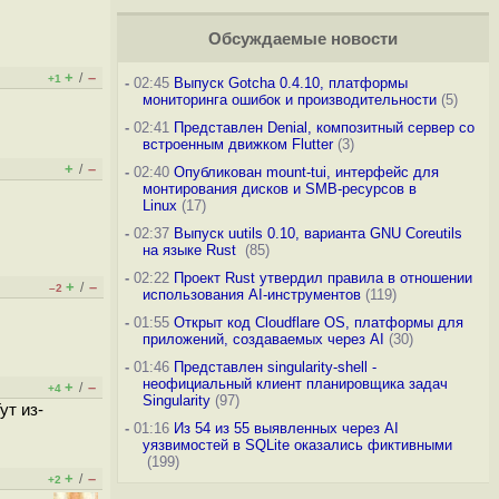
Обсуждаемые новости
+
–
/
+1
-
02:45
Выпуск Gotcha 0.4.10, платформы
мониторинга ошибок и производительности
(5)
-
02:41
Представлен Denial, композитный сервер со
встроенным движком Flutter
(3)
+
–
/
-
02:40
Опубликован mount-tui, интерфейс для
монтирования дисков и SMB-ресурсов в
Linux
(17)
-
02:37
Выпуск uutils 0.10, варианта GNU Coreutils
на языке Rust
(85)
-
02:22
Проект Rust утвердил правила в отношении
+
–
/
–2
использования AI-инструментов
(119)
-
01:55
Открыт код Cloudflare OS, платформы для
приложений, создаваемых через AI
(30)
-
01:46
Представлен singularity-shell -
неофициальный клиент планировщика задач
+
–
/
+4
Singularity
(97)
ут из-
-
01:16
Из 54 из 55 выявленных через AI
уязвимостей в SQLite оказались фиктивными
(199)
+
–
/
+2