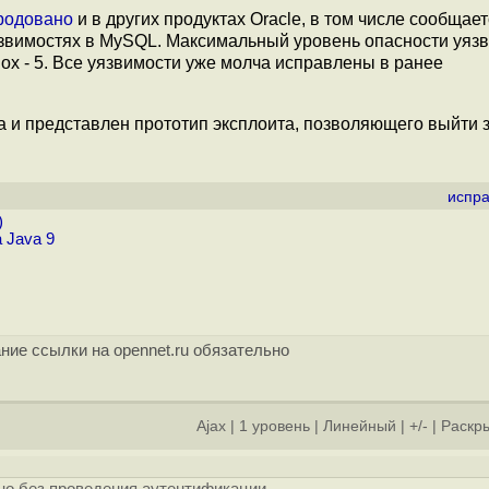
родовано
и в других продуктах Oracle, в том числе сообщает
4 уязвимостях в MySQL. Максимальный уровень опасности уяз
alBox - 5. Все уязвимости уже молча исправлены в ранее
a и представлен прототип эксплоита, позволяющего выйти 
испра
)
 Java 9
ние ссылки на opennet.ru обязательно
Ajax
|
1 уровень
|
Линейный
|
+/-
|
Раскры