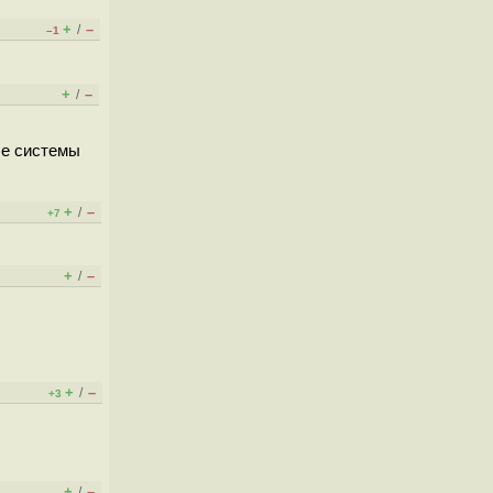
+
–
/
–1
+
–
/
ые системы
+
–
/
+7
+
–
/
+
–
/
+3
+
–
/