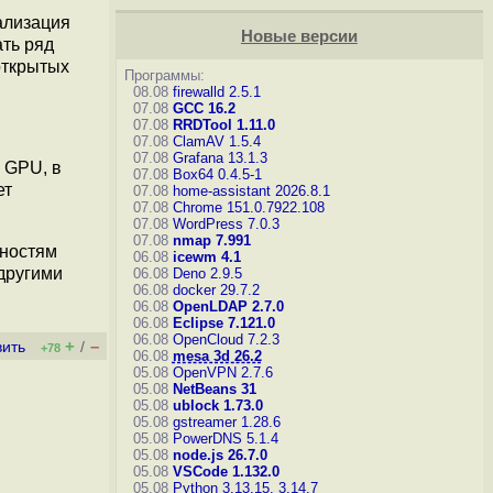
ализация
Новые версии
ать ряд
открытых
Программы:
08.08
firewalld 2.5.1
07.08
GCC 16.2
07.08
RRDTool 1.11.0
07.08
ClamAV 1.5.4
07.08
Grafana 13.1.3
 GPU, в
07.08
Box64 0.4.5-1
ет
07.08
home-assistant 2026.8.1
07.08
Chrome 151.0.7922.108
07.08
WordPress 7.0.3
07.08
nmap 7.991
жностям
06.08
icewm 4.1
 другими
06.08
Deno 2.9.5
06.08
docker 29.7.2
06.08
OpenLDAP 2.7.0
06.08
Eclipse 7.121.0
06.08
OpenCloud 7.2.3
+
–
вить
/
+78
06.08
mesa 3d 26.2
05.08
OpenVPN 2.7.6
05.08
NetBeans 31
05.08
ublock 1.73.0
05.08
gstreamer 1.28.6
05.08
PowerDNS 5.1.4
05.08
node.js 26.7.0
05.08
VSCode 1.132.0
05.08
Python 3.13.15, 3.14.7