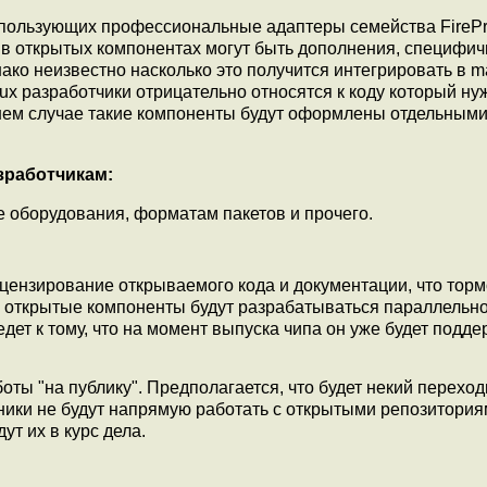
использующих профессиональные адаптеры семейства FirePr
 в открытых компонентах могут быть дополнения, специфи
ако неизвестно насколько это получится интегрировать в ma
nux разработчики отрицательно относятся к коду который ну
йнем случае такие компоненты будут оформлены отдельным
зработчикам:
 оборудования, форматам пакетов и прочего.
цензирование открываемого кода и документации, что торм
ь открытые компоненты будут разрабатываться параллельно
едет к тому, что на момент выпуска чипа он уже будет подд
ты "на публику". Предполагается, что будет некий перехо
дники не будут напрямую работать с открытыми репозитория
т их в курс дела.