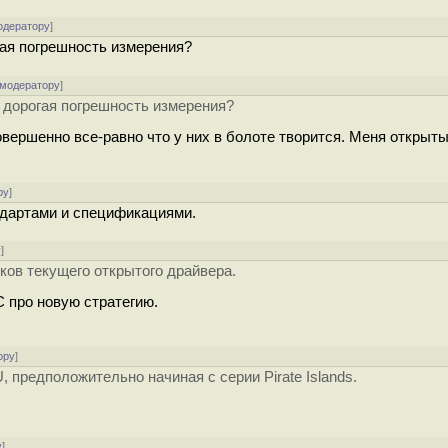
одератору
]
гая погрешность измерения?
 модератору
]
, дорогая погрешность измерения?
вершенно все-равно что у них в болоте творится. Меня открыт
ру
]
ндартами и спецификациями.
у
]
ов текущего открытого драйвера.
C про новую стратегию.
ору
]
, предположительно начиная с серии Pirate Islands.
у
]