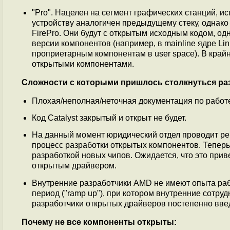
"Pro". Нацелен на сегмент графических станций, 
устройству аналогичен предыдущему стеку, однако
FirePro. Они будут с открытым исходным кодом, одн
версии компонентов (например, в mainline ядре Li
проприетарным компонентам в user space). В кра
открытыми компонентами.
Сложности с которыми пришлось столкнуться ра
Плохая/неполная/неточная документация по работе
Код Catalyst закрытый и открыт не будет.
На данный момент юридический отдел проводит ре
процесс разработки открытых компонентов. Тепер
разработкой новых чипов. Ожидается, что это прив
открытым драйвером.
Внутренние разработчики AMD не имеют опыта рабо
период ("ramp up"), при котором внутренние сотру
разработчики открытых драйверов постепенно введу
Почему не все компоненты открыты: