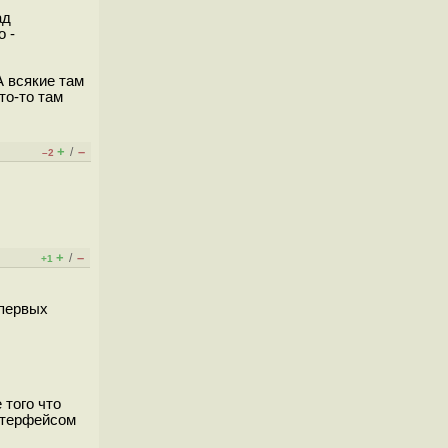
ад
о -
А всякие там
то-то там
+
–
/
–2
+
–
/
+1
 первых
 того что
нтерфейсом