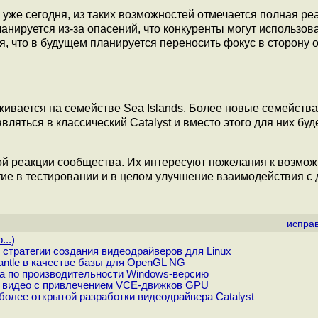
уже сегодня, из таких возможностей отмечается полная ре
нируется из-за опасений, что конкуренты могут использов
ся, что в будущем планируется переносить фокус в сторону 
ивается на семействе Sea Islands. Более новые семейства
бавляться в классический Catalyst и вместо этого для них буд
ой реакции сообщества. Их интересуют пожелания к возмо
тие в тестировании и в целом улучшение взаимодействия с
испра
...
)
стратегии создания видеодрайверов для Linux
ntle в качестве базы для OpenGL NG
ла по производительности Windows-версию
я видео с привлечением VCE-движков GPU
олее открытой разработки видеодрайвера Catalyst