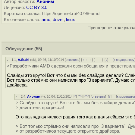
Автор новости:
Аноним
Лицензия:
CC BY 3.0
Короткая ссылка: https://opennet.ru/40798-amd
Ключевые слова:
amd
,
driver
,
linux
При перепечатке указа
Обсуждение
(55)
1.1
,
A.Stahl
(
ok
), 09:46, 11/10/2014 [
ответить
] [
﹢﹢﹢
] [
· · ·
]
[
↓
] [
к модератору
>Разработчики AMD сдержали свои обещания и представил
Слайды это круто! Вот что бы мы без слайдов делали? Слай
Вот только стрёмно они написали про "3 варианта". Думаю 
драйвера.
2.4
,
Аноним
(
-
), 10:04, 11/10/2014 [
^
] [
^^
] [
^^^
] [
ответить
]
[
↓
] [
к модерато
> Слайды это круто! Вот что бы мы без слайдов делали
> двигатель прогресса!
Это наглядная иллюстрация того как в дальнейшем это б
> Вот только стрёмно они написали про "3 варианта". 
> от разработчиков текущего открытого драйвера.