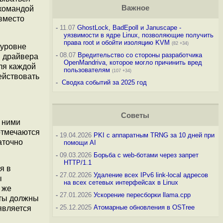
Важное
 командой
 вместо
-
11.07
GhostLock, BadEpoll и Januscape -
уязвимости в ядре Linux, позволяющие получить
права root и обойти изоляцию KVM
(82 +34)
 уровне
-
08.07
Вредительство со стороны разработчика
ы драйвера
OpenMandriva, которое могло причинить вред
для каждой
пользователям
(107 +34)
ействовать
-
Сводка событий за 2025 год
Советы
С ними
отмечаются
-
19.04.2026
PKI с аппаратным TRNG за 10 дней при
аточно
помощи AI
-
09.03.2026
Борьба с web-ботами через запрет
HTTP/1.1
я в
-
27.02.2026
Удаление всех IPv6 link-local адресов
ы
на всех сетевых интерфейсах в Linux
 же
-
27.01.2026
Ускорение пересборки llama.cpp
нты должны
-
25.12.2025
Атомарные обновления в OSTree
является