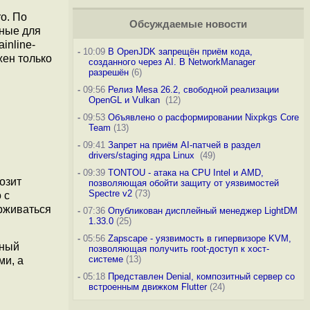
o. По
Обсуждаемые новости
чные для
inline-
-
10:09
В OpenJDK запрещён приём кода,
жен только
созданного через AI. В NetworkManager
и
разрешён
(6)
-
09:56
Релиз Mesa 26.2, свободной реализации
OpenGL и Vulkan
(12)
-
09:53
Объявлено о расформировании Nixpkgs Core
Team
(13)
-
09:41
Запрет на приём AI-патчей в раздел
drivers/staging ядра Linux
(49)
-
09:39
TONTOU - атака на CPU Intel и AMD,
озит
позволяющая обойти защиту от уязвимостей
Spectre v2
(73)
 с
ерживаться
-
07:36
Опубликован дисплейный менеджер LightDM
1.33.0
(25)
-
05:56
Zapscape - уязвимость в гипервизоре KVM,
дный
позволяющая получить root-доступ к хост-
системе
(13)
ми, а
-
05:18
Представлен Denial, композитный сервер со
встроенным движком Flutter
(24)