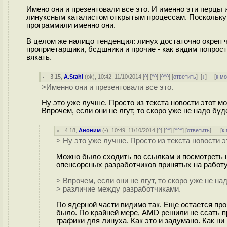
Имено они и презентовали все это. И именно эти перцы и
линуксным каталистом открытым процессам. Поскольку бе
программили именно они.
В целом же налицо тенденция: линух достаточно окреп ч
проприетарщики, бсдшники и прочие - как видим попрост
вякать.
3.15
,
A.Stahl
(
ok
), 10:42, 11/10/2014 [
^
] [
^^
] [
^^^
] [
ответить
]
[
↓
] [
к м
>Именно они и презентовали все это.
Ну это уже лучше. Просто из текста новости этот м
Впрочем, если они не лгут, то скоро уже не надо б
4.18
,
Аноним
(
-
), 10:49, 11/10/2014 [
^
] [
^^
] [
^^^
] [
ответить
]
[
к
> Ну это уже лучше. Просто из текста новости э
Можно было сходить по ссылкам и посмотреть н
опенсорсных разработчиков принятых на работу 
> Впрочем, если они не лгут, то скоро уже не на
> различие между разработчиками.
По ядерной части видимо так. Еще остается пр
было. По крайней мере, AMD решили не ссaть 
графики для линуха. Как это и задумано. Как ни