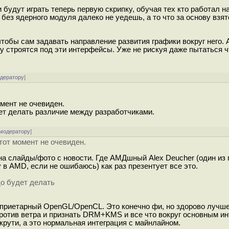
 будут играть теперь первую скрипку, обучая тех кто работал н
з ядерного модуля далеко не уедешь, а то что за основу взят
тобы сам задавать направление развития графики вокруг него. 
у строятся под эти интерфейсы. Уже не рискуя даже пытаться ч
одератору
]
омент не очевиден.
удет делать различие между разработчиками.
 модератору
]
тот момент не очевиден.
а слайды/фото с новости. Где АМДшный Alex Deucher (один из
в AMD, если не ошибаюсь) как раз презентует все это.
до будет делать
оприетарный OpenGL/OpenCL. Это конечно фи, но здорово лучше
против ветра и признать DRM+KMS и все что вокруг основным и
 крути, а это нормальная интеграция с майнлайном.