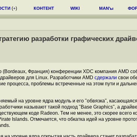
ОСТИ
(
+
)
КОНТЕНТ
WIKI
MAN'ы
ФО
тратегию разработки графических драйв
до (Bordeaux, Франция) конференции XDC компания AMD со
 драйверов для Linux. Разработчики AMD
сдержали
свои об
е процесса, проблемы встреченные на этом пути и дальн
лняемый на уровне ядра модуль и его "обвязка", касающаяс
работчики называют такой подход "Base Graphics", а драйв
ществующем коде Radeon. Тем не менее, это скорее всего к
ate Islands. Отмечается, что обкатка идей на уровне прото
ands.
я на уровне ядра открытая часть драйвера станет разраба