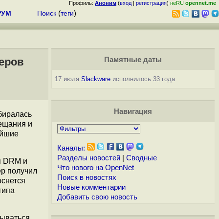
Профиль:
Аноним
(
вход
|
регистрация
)
неRU
opennet.me
РУМ
Поиск
(
теги
)
еров
Памятные даты
17 июля
Slackware
исполнилось 33 года
Навигация
биралась
ещания и
ейшие
Каналы:
Разделы новостей
|
Сводные
я DRM и
Что нового на OpenNet
ер получил
Поиск в новостях
оснется
Новые комментарии
типа
Добавить свою новость
тываться