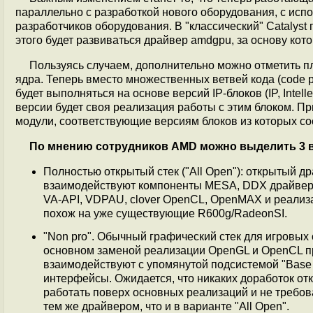
параллельно с разработкой нового оборудования, с ис
разработчиков оборудования. В "классический" Catalyst
этого будет развиваться драйвер amdgpu, за основу кото
Пользуясь случаем, дополнительно можно отметить п
ядра. Теперь вместо множественных ветвей кода (code 
будет выполняться на основе версий IP-блоков (IP, Intel
версии будет своя реализация работы с этим блоком. П
модули, соответствующие версиям блоков из которых сос
По мнению сотрудников AMD можно выделить 3 ва
Полностью открытый стек ("All Open"): открытый д
взаимодействуют компоненты MESA, DDX драйвер, ра
VA-API, VDPAU, clover OpenCL, OpenMAX и реализ
похож на уже существующие R600g/RadeonSI.
"Non pro". Обычный графический стек для игровых
основном заменой реализации OpenGL и OpenCL 
взаимодействуют с упомянутой подсистемой "Base 
интерфейсы. Ожидается, что никаких доработок от
работать поверх основных реализаций и не требов
тем же драйвером, что и в варианте "All Open".