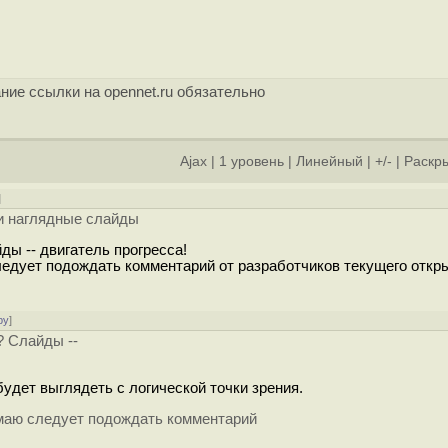
ние ссылки на opennet.ru обязательно
Ajax
|
1 уровень
|
Линейный
|
+/-
|
Раскры
]
и наглядные слайды
ды -- двигатель прогресса!
следует подождать комментарий от разработчиков текущего откр
ру
]
? Слайды --
удет выглядеть с логической точки зрения.
Думаю следует подождать комментарий