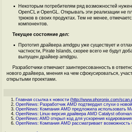
Некоторым потребителям ряд возможностей нужен 
OpenCL и OpenGL. Открывать эти реализации не пла
трюков в своих продуктах. Тем не менее, отмечает
компонентов.
Текущее состояние дел:
Прототип драйвера amdgpu уже существует и отлаж
частности, Pirate Islands, скорее всего не будут до
выпущен драйвер amdgpu.
Разработчики отмечают заинтересованность в ответн
нового драйвера, мнения на чем сфокусироваться, учас
открытыми проектами.
Главная ссылка к новости (
http://www.phoronix.com/scan.p
OpenNews: Разработчик AMD подтвердил слухи о новой 
OpenNews: Компания AMD предложила использовать Ma
OpenNews: Linux-версия драйвера AMD Catalyst обогна
OpenNews: AMD открыл код для ускорения кодировани
OpenNews: Компания AMD рассматривает возможность б