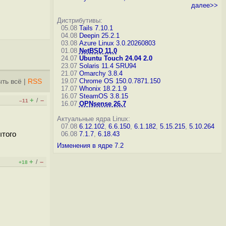
далее>>
Дистрибутивы:
05.08
Tails 7.10.1
04.08
Deepin 25.2.1
03.08
Azure Linux 3.0.20260803
01.08
NetBSD 11.0
24.07
Ubuntu Touch 24.04 2.0
23.07
Solaris 11.4 SRU94
21.07
Omarchy 3.8.4
19.07
Chrome OS 150.0.7871.150
ть всё
|
RSS
17.07
Whonix 18.2.1.9
16.07
SteamOS 3.8.15
+
–
/
–11
16.07
OPNsense 26.7
Актуальные ядра Linux:
07.08
6.12.102
,
6.6.150
,
6.1.182
,
5.15.215
,
5.10.264
ытого
06.08
7.1.7
,
6.18.43
Изменения в ядре 7.2
+
–
/
+18