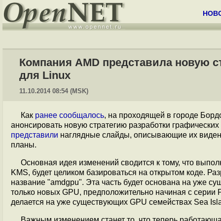
НОВ
Компания AMD представила новую с
для Linux
11.10.2014 08:54 (MSK)
Как
ранее сообщалось
, на проходящей в городе Бор
анонсировать новую стратегию разработки графических
представили
наглядные слайды, описывающие их видени
планы.
Основная идея изменений сводится к тому, что выпо
KMS, будет целиком базироваться на открытом коде. Раз
название "amdgpu". Эта часть будет основана на уже су
только новых GPU, предположительно начиная с серии Pir
делается на уже существующих GPU семействах Sea Isl
Важным изменением станет то, что теперь работающа