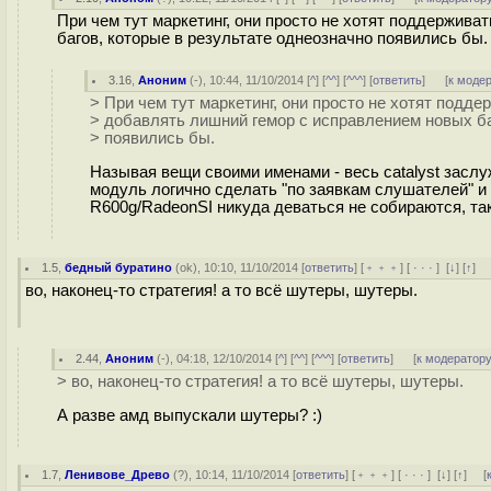
При чем тут маркетинг, они просто не хотят поддержив
багов, которые в результате однеозначно появились бы.
3.16
,
Аноним
(
-
), 10:44, 11/10/2014 [
^
] [
^^
] [
^^^
] [
ответить
]
[
к моде
> При чем тут маркетинг, они просто не хотят подд
> добавлять лишний гемор с исправлением новых ба
> появились бы.
Называя вещи своими именами - весь catalyst заслуж
модуль логично сделать "по заявкам слушателей" и 
R600g/RadeonSI никуда деваться не собираются, так
1.5
,
бедный буратино
(
ok
), 10:10, 11/10/2014 [
ответить
] [
﹢﹢﹢
] [
· · ·
]
[
↓
] [
↑
] 
во, наконец-то стратегия! а то всё шутеры, шутеры.
2.44
,
Аноним
(
-
), 04:18, 12/10/2014 [
^
] [
^^
] [
^^^
] [
ответить
]
[
к модератор
> во, наконец-то стратегия! а то всё шутеры, шутеры.
А разве амд выпускали шутеры? :)
1.7
,
Ленивове_Древо
(
?
), 10:14, 11/10/2014 [
ответить
] [
﹢﹢﹢
] [
· · ·
]
[
↓
] [
↑
] [