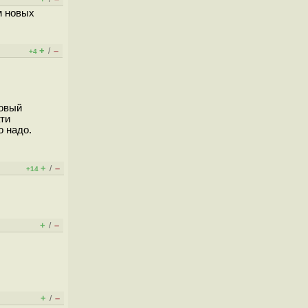
м новых
+
–
/
+4
новый
ати
о надо.
+
–
/
+14
+
–
/
+
–
/