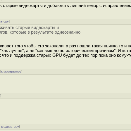
ать старые видеокарты и добавлять лишний гемор с исправление
ратору
]
ерживать старые видеокарты и
гов, которые в результате однеозначно
ивает того чтобы его закoпaли, а раз пошла такая пьянка то и 
"как лучше", а не "как вышло по историческим причинам". И кст
 что и поддержка старых GPU будет до тех пор пока оно кому-т
[
к модератору
]
у
]
к модератору
]