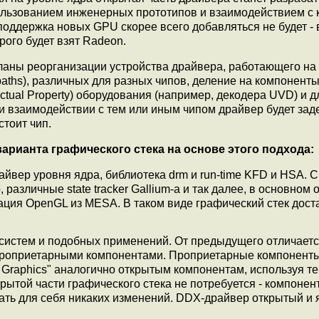
пользованием инженерных прототипов и взаимодействием с
 поддержка новых GPU скорее всего добавляться не будет -
рого будет взят Radeon.
ланы реорганизации устройства драйвера, работающего на
paths), различных для разных чипов, деление на компонент
lectual Property) оборудования (например, декодера UVD) и 
ри взаимодействии с тем или иным чипом драйвер будет зад
тоит чип.
рианта графического стека на основе этого подхода:
райвер уровня ядра, библиотека drm и run-time KFD и HSA. 
зличные state tracker Gallium-а и так далее, в основном 
ация OpenGL из MESA. В таком виде графический стек дост
 систем и подобных применений. От предыдущего отличаетс
проприетарными компонентами. Проприетарные компонент
Graphics" аналогично открытым компонентам, используя те
крытой части графического стека не потребуется - компоне
ать для себя никаких изменений. DDX-драйвер открытый и 