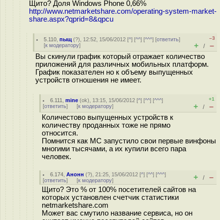
Щито? Доля Windows Phone 0,66%
http://www.netmarketshare.com/operating-system-market-
share.aspx?qprid=8&qpcu
–3
5.110
,
пыщ
(
?
), 12:52, 15/06/2012 [
^
] [
^^
] [
^^^
] [
ответить
]
+
–
[
к модератору
]
/
Вы скинули график который отражает количество
приложений для различных мобильных платформ.
График показателен но к объему выпущенных
устройств отношения не имеет.
+1
6.111
,
mine
(
ok
), 13:15, 15/06/2012 [
^
] [
^^
] [
^^^
]
+
–
[
ответить
]
[
к модератору
]
/
Количестово выпущенных устройств к
количеству проданных тоже не прямо
относится.
Помнится как МС запустило свои первые винфоны
многими тысячами, а их купили всего пара
человек.
6.174
,
Анонн
(
?
), 21:25, 15/06/2012 [
^
] [
^^
] [
^^^
]
+
–
/
[
ответить
]
[
к модератору
]
Щито? Это % от 100% посетителей сайтов на
которых установлен счетчик статистики
netmarketshare.com
Может вас смутило название сервиса, но он