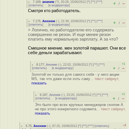
7.169
,
ананим
(
?
), 20:28, 15/06/2012 [
^
] [
^^
] [
^^^
]
+
–
/
[
ответить
]
[
к модератору
]
Смотря кто работодатель.
7.175
,
Аноним
(
-
), 21:30, 15/06/2012 [
^
] [
^^
] [
^^^
]
+
–
/
[
ответить
]
[
к модератору
]
> Логично, но работодателю его содержать
совершенно не резон. И еще менее резон
платить ему нормальную зарплату. А за что?
Смешное мнение. мен золотой парашют. Они все
себе деньги зарабатывают.
+1
8.177
,
Аноним
(
-
), 22:02, 15/06/2012 [
^
] [
^^
] [
^^^
]
+
–
[
ответить
]
[
к модератору
]
/
Золотой он только для самого себя - у него акции
MS, так что даже если хоть саму...
текст свёрнут,
показать
+1
9.187
,
Аноним
(
-
), 23:20, 15/06/2012 [
^
] [
^^
] [
^^^
]
+
–
[
ответить
]
[
к модератору
]
/
Это было про всех крупных менеджеров скопом А
не про этого конкретного содомита...
текст свёрнут,
показать
–2
5.75
,
Аноним
(
-
), 07:15, 15/06/2012 [
^
] [
^^
] [
^^^
] [
ответить
]