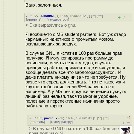
Ваня, залогинься.
6.127
,
Аноним
(
-
), 16:05, 15/06/2012 [
^
] [
^^
] [
^^^
]
+
–
/
[
ответить
]
[
к модератору
]
> Эка выразились о gnu.
Я вообще-то о MS student psrtners. Вот уж стадо
карманных идиотиков с промытым мозгом,
вкалывающих за воздух.
В случае GNU я кстати в 100 раз больше прав
получаю. Я могу копировать программу до
посинения, менять ее как угодно, изучать
принципы работы, применять где и как угодно, и
вообще делать все что заблогорассудится. И
даже платить никому ни за что не требуется. Ну
разве что сорец должен дать. Что не такое уж и
крутое требование, если 99% написал не я,
например. А у MS без докупки лицензии пукнуть
лишний раз нельзя, так что многие удобные,
полезные и перспективные начинания просто
рубатся на корню.
–5
7.133
,
pavlinux
(
ok
), 16:16, 15/06/2012 [
^
] [
^^
] [
^^^
]
+
–
[
ответить
]
[
к модератору
]
/
> В случае GNU я кстати в 100 раз больше
прав получаю. Я