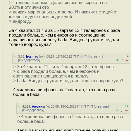
> - теперь экономят. Доля винфонов выросла на
200% в отличии ото
> всяких маргинальных maemo. И никаких петиций от
юзеров в духе производителей
> андроид.
За 4 квартал 11 г. и за 1 квартал 12 г. телефонов с bada
продали больше, чем винфонов и соотношение
наращивается в пользу bada. Виндовс рулит и педалит
только вопрос куда?
–1
3.83
,
letsmac
(
ok
), 08:52, 15/06/2012 [
^
] [
^^
] [
^^^
] [
ответить
]
+
–
[
к модератору
]
/
> За 4 квартал 11 г. и за 1 квартал 12 г. телефонов
> с bada продали больше, чем винфонов и
соотношение наращивается в пользу
> bada. Виндовс рулит и педалит только вопрос куда?
4 миллиона винфонов за 2 квартал, это в два раза
больше bada.
+1
4.129
,
Аноним
(
-
), 16:09, 15/06/2012 [
^
] [
^^
] [
^^^
] [
ответить
]
+
–
[
к модератору
]
/
> 4 миллиона винфонов за 2 квартал, это в два раза
больше bada.
Так у байды рыночная доля тоже не больно какая