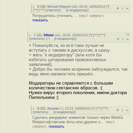
8.190
,
Michael Shigorin
(
ok
), 00:40, 16/06/2012 [
^
]
+
–
/
[
^^
] [
^^^
] [
ответить
]
[
к модератору
]
Потрудитесь уточнить ...
текст свёрнут,
показать
+1
7.161
,
fr0ster
(
ok
), 18:04, 15/06/2012 [
^
] [
^^
] [
^^^
]
+
–
[
ответить
]
[
↑
] [
к модератору
]
/
> Пожалуйста, но всё-таки лучше не
вступать с такими в дискуссии, а сразу
> жать "к модератору" (или хотя бы
избегать цитирования провокативных
заявлений).
> Добро бы человек искренне заблуждался, так
ведь явно напакостить пришёл.
Модераторы не справляются с большим
количеством сектанских вбросов. :(
Нужен вирус второго поколения, имени доктора
Пилюлькина :)
8.181
,
Аноним
(
-
), 22:14, 15/06/2012 [
^
] [
^^
] [
^^^
]
+
–
/
[
ответить
]
[
к модератору
]
Сделать рендеринг коментов только через WebGL
Микрософтовские боты или дружно о...
текст
свёрнут,
показать