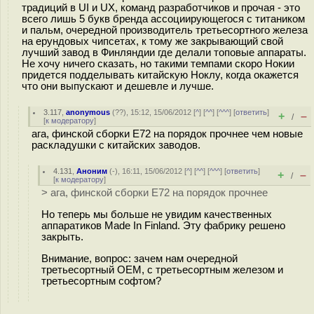
традиций в UI и UX, команд разработчиков и прочая - это
всего лишь 5 букв бренда ассоциирующегося с титаником
и пальм, очередной производитель третьесортного железа
на ерундовых чипсетах, к тому же закрывающий свой
лучший завод в Финляндии где делали топовые аппараты.
Не хочу ничего сказать, но такими темпами скоро Нокии
придется подделывать китайскую Ноклу, когда окажется
что они выпускают и дешевле и лучше.
3.117
,
anonymous
(
??
), 15:12, 15/06/2012 [
^
] [
^^
] [
^^^
] [
ответить
]
+
–
/
[
к модератору
]
ага, финской сборки E72 на порядок прочнее чем новые
раскладушки с китайских заводов.
4.131
,
Аноним
(
-
), 16:11, 15/06/2012 [
^
] [
^^
] [
^^^
] [
ответить
]
+
–
/
[
к модератору
]
> ага, финской сборки E72 на порядок прочнее
Но теперь мы больше не увидим качественных
аппаратиков Made In Finland. Эту фабрику решено
закрыть.
Внимание, вопрос: зачем нам очередной
третьесортный OEM, с третьесортным железом и
третьесортным софтом?