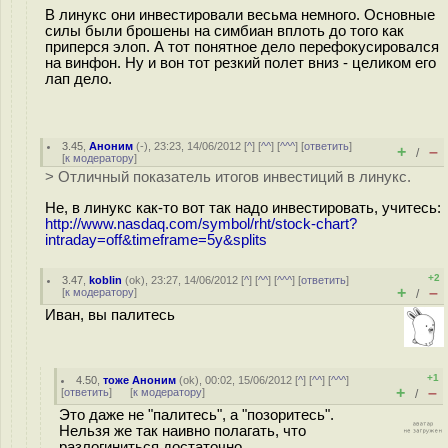
В линукс они инвестировали весьма немного. Основные
силы были брошены на симбиан вплоть до того как
приперся элоп. А тот понятное дело перефокусировался
на винфон. Ну и вон тот резкий полет вниз - целиком его
лап дело.
3.45
,
Аноним
(
-
), 23:23, 14/06/2012 [
^
] [
^^
] [
^^^
] [
ответить
]
+
–
/
[
к модератору
]
> Отличный показатель итогов инвестиций в линукс.
Не, в линукс как-то вот так надо инвестировать, учитесь:
http://www.nasdaq.com/symbol/rht/stock-chart?
intraday=off&timeframe=5y&splits
+2
3.47
,
koblin
(
ok
), 23:27, 14/06/2012 [
^
] [
^^
] [
^^^
] [
ответить
]
+
–
[
к модератору
]
/
Иван, вы палитесь
+1
4.50
,
тоже Аноним
(
ok
), 00:02, 15/06/2012 [
^
] [
^^
] [
^^^
]
+
–
[
ответить
]
[
к модератору
]
/
Это даже не "палитесь", а "позоритесь".
Нельзя же так наивно полагать, что
разлогиниться достаточно...