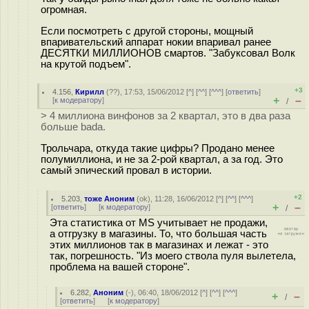
огромная.
Если посмотреть с другой стороны, мощный
впаривательский аппарат нокии впаривал ранее
ДЕСЯТКИ МИЛЛИОНОВ смартов. "Забуксовал Волк
на крутой подъем".
+3
4.156
,
Кирилл
(
??
), 17:53, 15/06/2012 [
^
] [
^^
] [
^^^
] [
ответить
]
+
–
[
к модератору
]
/
> 4 миллиона винфонов за 2 квартал, это в два раза
больше bada.
Трольчара, откуда такие цифры? Продано менее
полумиллиона, и не за 2-рой квартал, а за год. Это
самый эпический провал в истории.
+2
5.203
,
тоже Аноним
(
ok
), 11:28, 16/06/2012 [
^
] [
^^
] [
^^^
]
+
–
[
ответить
]
[
к модератору
]
/
Эта статистика от MS учитывает не продажи,
а отгрузку в магазины. То, что большая часть
этих миллионов так в магазинах и лежат - это
так, погрешность. "Из моего ствола пуля вылетела,
проблема на вашей стороне".
6.282
,
Аноним
(
-
), 06:40, 18/06/2012 [
^
] [
^^
] [
^^^
]
+
–
/
[
ответить
]
[
к модератору
]