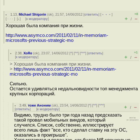
+8
1.13
,
Michael Shigorin
(
ok
), 21:57, 14/06/2012 [
ответить
] [
﹢﹢﹢
]
+
–
[
· · ·
]
[
↓
] [
к модератору
]
/
Хорошая была компания при жизни.
http://www.asymco.com/2011/02/11/in-memoriam-
microsofts-previous-strategic-mo
+1
2.38
,
XoRe
(
ok
), 23:07, 14/06/2012 [
^
] [
^^
] [
^^^
] [
ответить
]
+
–
[
к модератору
]
/
> Хорошая была компания при жизни.
>
http://www.asymco.com/2011/02/11/in-memoriam-
microsofts-previous-strategic-mo
Сильно.
Остается удивляться недальновидности топ менеджмента
крупных корпораций.
3.49
,
тоже Аноним
(
ok
), 23:54, 14/06/2012 [
^
] [
^^
] [
^^^
]
+
–
/
[
ответить
]
[
к модератору
]
Видимо, трудно было три года назад предсказать
такой провал мобильных виндов, который
случился. Список, собственно, иллюстрирует
всего лишь факт "все, кто сделал ставку на эту ОС,
оказались в проигрыше".