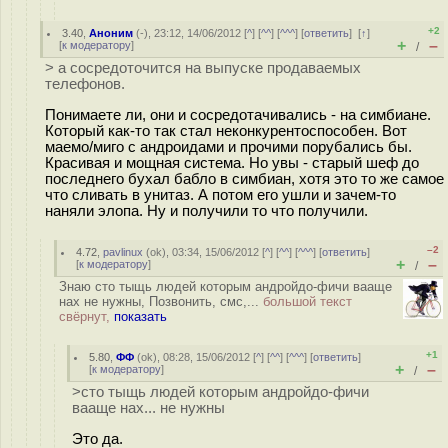
+2
3.40
,
Аноним
(
-
), 23:12, 14/06/2012 [
^
] [
^^
] [
^^^
] [
ответить
]
[
↑
]
+
–
[
к модератору
]
/
> а сосредоточится на выпуске продаваемых
телефонов.
Понимаете ли, они и сосредотачивались - на симбиане.
Который как-то так стал неконкурентоспособен. Вот
маемо/миго с андроидами и прочими порубались бы.
Красивая и мощная система. Но увы - старый шеф до
последнего бухал бабло в симбиан, хотя это то же самое
что сливать в унитаз. А потом его ушли и зачем-то
наняли элопа. Ну и получили то что получили.
–2
4.72
,
pavlinux
(
ok
), 03:34, 15/06/2012 [
^
] [
^^
] [
^^^
] [
ответить
]
+
–
[
к модератору
]
/
Знаю сто тыщь людей которым андройдо-фичи вааще
нах не нужны, Позвонить, смс,...
большой текст
свёрнут,
показать
+1
5.80
,
ФФ
(
ok
), 08:28, 15/06/2012 [
^
] [
^^
] [
^^^
] [
ответить
]
+
–
[
к модератору
]
/
>сто тыщь людей которым андройдо-фичи
вааще нах... не нужны
Это да.