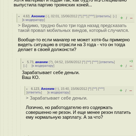
Хотя материал и подан так, как будто M$ специально
выпустила партию троянских коней...
4.63
,
Аноним
(
-
), 02:01, 15/06/2012 [
^
] [
^^
] [
^^^
] [
ответить
]
[
↓
]
+
–
/
[
к модератору
]
> Видимо, трудно было три года назад предсказать
такой провал мобильных виндов, который случился.
Вообще-то если манагер не может хотя-бы примерно
видеть ситуацию в отрасли на 3 года - что он тогда
делает в своей должонсти?
+3
5.73
,
ананим
(
?
), 04:52, 15/06/2012 [
^
] [
^^
] [
^^^
] [
ответить
]
+
–
[
↓
] [
к модератору
]
/
Зарабатывает себе деньги.
Ваш КО.
6.123
,
Аноним
(
-
), 15:40, 15/06/2012 [
^
] [
^^
] [
^^^
]
+
–
/
[
ответить
]
[
к модератору
]
> Зарабатывает себе деньги.
Логично, но работодателю его содержать
совершенно не резон. И еще менее резон платить
ему нормальную зарплату. А за что?