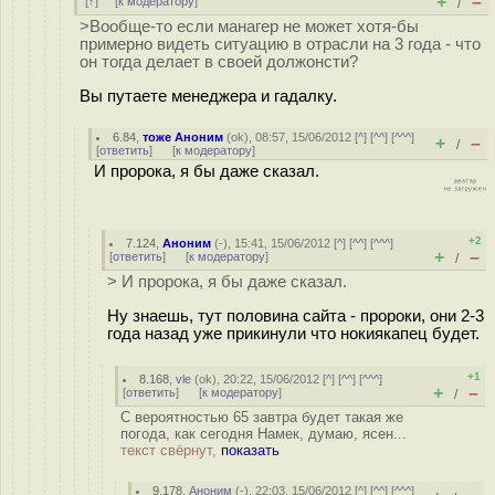
+
–
[
↑
] [
к модератору
]
/
>Вообще-то если манагер не может хотя-бы
примерно видеть ситуацию в отрасли на 3 года - что
он тогда делает в своей должонсти?
Вы путаете менеджера и гадалку.
6.84
,
тоже Аноним
(
ok
), 08:57, 15/06/2012 [
^
] [
^^
] [
^^^
]
+
–
/
[
ответить
]
[
к модератору
]
И пророка, я бы даже сказал.
+2
7.124
,
Аноним
(
-
), 15:41, 15/06/2012 [
^
] [
^^
] [
^^^
]
+
–
[
ответить
]
[
к модератору
]
/
> И пророка, я бы даже сказал.
Ну знаешь, тут половина сайта - пророки, они 2-3
года назад уже прикинули что нокиякапец будет.
+1
8.168
,
vle
(
ok
), 20:22, 15/06/2012 [
^
] [
^^
] [
^^^
]
+
–
[
ответить
]
[
к модератору
]
/
С вероятностью 65 завтра будет такая же
погода, как сегодня Намек, думаю, ясен...
текст свёрнут,
показать
9.178
,
Аноним
(
-
), 22:03, 15/06/2012 [
^
] [
^^
] [
^^^
]