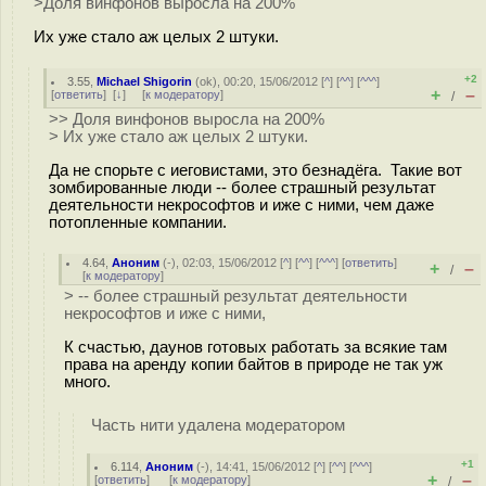
>Доля винфонов выросла на 200%
Их уже стало аж целых 2 штуки.
+2
3.55
,
Michael Shigorin
(
ok
), 00:20, 15/06/2012 [
^
] [
^^
] [
^^^
]
+
–
[
ответить
]
[
↓
] [
к модератору
]
/
>> Доля винфонов выросла на 200%
> Их уже стало аж целых 2 штуки.
Да не спорьте с иеговистами, это безнадёга. Такие вот
зомбированные люди -- более страшный результат
деятельности некрософтов и иже с ними, чем даже
потопленные компании.
4.64
,
Аноним
(
-
), 02:03, 15/06/2012 [
^
] [
^^
] [
^^^
] [
ответить
]
+
–
/
[
к модератору
]
> -- более страшный результат деятельности
некрософтов и иже с ними,
К счастью, даунов готовых работать за всякие там
права на аренду копии байтов в природе не так уж
много.
Часть нити удалена модератором
+1
6.114
,
Аноним
(
-
), 14:41, 15/06/2012 [
^
] [
^^
] [
^^^
]
+
–
[
ответить
]
[
к модератору
]
/