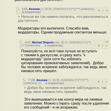
5.65
,
Аноним
(
-
), 02:04, 15/06/2012 [
^
] [
^^
] [
^^^
] [
ответить
]
+
–
/
[
к модератору
]
> Нельзя же так наивно полагать, что разлогиниться
достаточно...
Модераторы его выпилили. Спасибо вам,
модераторы. Одним продажным сектантом меньше.
+2
6.67
,
Michael Shigorin
(
ok
), 02:15, 15/06/2012 [
^
] [
^^
]
+
–
[
^^^
] [
ответить
]
[
к модератору
]
/
Пожалуйста, но всё-таки лучше не вступать
с такими в дискуссии, а сразу жать "к
модератору" (или хотя бы избегать
цитирования провокативных заявлений). Добро
бы человек искренне заблуждался, так ведь явно
напакостить пришёл.
7.135
,
Аноним
(
-
), 16:25, 15/06/2012 [
^
] [
^^
] [
^^^
]
+
–
/
[
ответить
]
[
↓
] [
к модератору
]
> Добро бы человек искренне заблуждался, так
ведь явно напакостить пришёл.
Это вывешивается как контр-мера на лживые
заявления. Можно стирать сразу после удаления
его сообщений - я не возражаю.