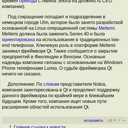
времен
прихода
Стивена Элопа на должность СЕО
компании).
Под сокращение попадает и подразделение в
немецком городе Ulm, которое было занято разработкой
основанной на Linux операционной системы
Meltemi
.
Meltemi должна была заменить Series 40 и была
ориентирована
на использование в традиционных low-
end телефонах. Ключевую роль в платформе Meltemi
занимал фреймворк Qt. Также сообщается о закрытии
предприятий в Финляндии и Венгрии. Основные
надежды компании связаны с основанными на Windows
Phone телефонами Lumiа. О судьбе фреймворка Qt
ничего не сказано.
Дополнение: По
словам
представителя Nokiа,
компания заинтересована в Qt и продолжит поддержку
данного фреймворка по крайней мере в ближайшем
будущем. Кроме того, компания ищет новые пути
расширения областей использования Qt.
+
–
исправить
/
–23
Главная ссылка к новости