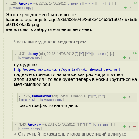
+2
1.25
,
Аноним
(
-
), 22:32, 14/06/2012 [
ответить
] [
﹢﹢﹢
] [
· · ·
]
[
↓
] [
↑
]
+
–
[
к модератору
]
/
Этот скрин должен быть в посте:
habrastorage.org/storage2/86f/834/04b/86f83404b2b16027f976d6
e0d1379ad9.png
делал сам, к хабру отношения не имеет.
Часть нити удалена модератором
+4
3.31
,
alexxy
(
ok
), 22:48, 14/06/2012 [
^
] [
^^
] [
^^^
] [
ответить
]
[
↓
]
+
–
[
к модератору
]
/
ну судя по
http://www.nasdaq.com/symbol/nok/interactive-chart
падение стоимости началось как раз когда пришел
элоп и заявил что все будет теперь в нокии крутиться на
мелкомягкой оси
4.36
,
flameflower
(
ok
), 23:01, 14/06/2012 [
^
] [
^^
] [
^^^
]
+
–
/
[
ответить
]
[
к модератору
]
Какой график то наглядный.
3.43
,
Аноним
(
-
), 23:17, 14/06/2012 [
^
] [
^^
] [
^^^
] [
ответить
]
[
↑
]
+
–
/
[
к модератору
]
> Отличный показатель итогов инвестиций в линукс.