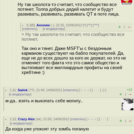
Ну так школота-то считает, что сообщество все
потянет. Толпа добрых дядей налетит и будут
развивать, развивать, развивать QT в поте лица.
5.183
,
Аноним
(
-
), 22:25, 15/06/2012 [
^
] [
^^
] [
^^^
]
+
–
/
[
ответить
]
[
к модератору
]
> Ну так шкoлота-то считает, что сообщество все
потянет.
Так оно и тянет. Даже MSFT'ы с бездонным
карманом существуют на бабло покупателей. Да,
еще не до всех дошло за кого их держат, но это не
отменяет того факта что это самое общество и
вытягивает все миллиардные профиты на своей
хребтине :)
+12
1.11
,
Sadok
(
??
), 21:49, 14/06/2012 [
ответить
] [
﹢﹢﹢
] [
· · ·
]
[
↑
]
+
–
[
к модератору
]
/
м-да.. взять и выкопать себе могилу..
1.12
,
Crazy Alex
(
ok
), 21:50, 14/06/2012 [
ответить
] [
﹢﹢﹢
] [
· · ·
]
+
–
/
[
к модератору
]
Да когда уже упокоят эту зомбь поганую