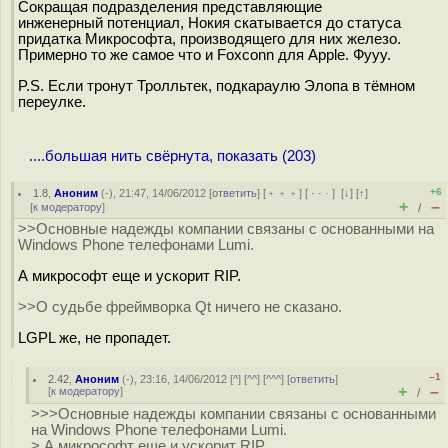
Сокращая подразделения представляющие
инженерный потенциал, Нокия скатывается до статуса
придатка Микрософта, производящего для них железо.
Примерно то же самое что и Foxconn для Apple. Фууу.
P.S. Если тронут Тролльтек, подкараулю Элопа в тёмном
переулке.
....большая нить свёрнута, показать (203)
+6
1.8
,
Аноним
(
-
), 21:47, 14/06/2012 [
ответить
] [
﹢﹢﹢
] [
· · ·
]
[
↓
] [
↑
]
+
–
[
к модератору
]
/
>>Основные надежды компании связаны с основанными на
Windows Phone телефонами Lumi.
А микрософт еще и ускорит RIP.
>>О судьбе фреймворка Qt ничего не сказано.
LGPL же, не пропадет.
–1
2.42
,
Аноним
(
-
), 23:16, 14/06/2012 [
^
] [
^^
] [
^^^
] [
ответить
]
+
–
[
к модератору
]
/
>>>Основные надежды компании связаны с основанными
на Windows Phone телефонами Lumi.
> А микрософт еще и ускорит RIP.