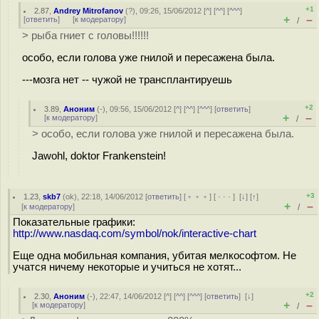
+1
2.87
,
Andrey Mitrofanov
(
?
), 09:26, 15/06/2012 [
^
] [
^^
] [
^^^
]
+
–
[
ответить
]
[
к модератору
]
/
> рыба гниет с головы!!!!!!
особо, если голова уже гнилой и пересажена была.
---мозга нет -- чужой не трансплантируешь
+2
3.89
,
Аноним
(
-
), 09:56, 15/06/2012 [
^
] [
^^
] [
^^^
] [
ответить
]
+
–
[
к модератору
]
/
> особо, если голова уже гнилой и пересажена была.
Jawohl, doktor Frankenstein!
+3
1.23
,
skb7
(
ok
), 22:18, 14/06/2012 [
ответить
] [
﹢﹢﹢
] [
· · ·
]
[
↓
] [
↑
]
+
–
[
к модератору
]
/
Показательные графики:
http://www.nasdaq.com/symbol/nok/interactive-chart
Еще одна мобильная компания, убитая мелкософтом. Не
учатся ничему некоторые и учиться не хотят...
+2
2.30
,
Аноним
(
-
), 22:47, 14/06/2012 [
^
] [
^^
] [
^^^
] [
ответить
]
[
↓
]
+
–
[
к модератору
]
/