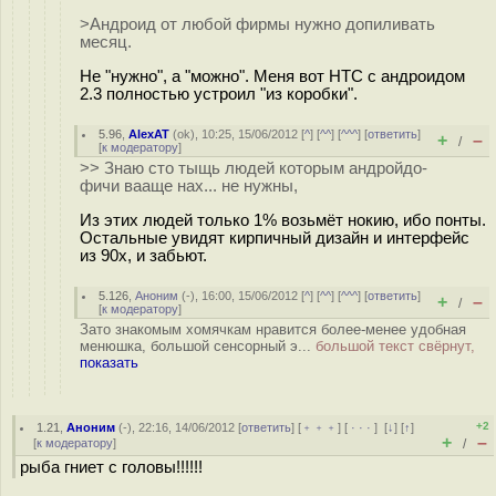
>Андроид от любой фирмы нужно допиливать
месяц.
Не "нужно", а "можно". Меня вот HTC с андроидом
2.3 полностью устроил "из коробки".
5.96
,
AlexAT
(
ok
), 10:25, 15/06/2012 [
^
] [
^^
] [
^^^
] [
ответить
]
+
–
/
[
к модератору
]
>> Знаю сто тыщь людей которым андройдо-
фичи вааще нах... не нужны,
Из этих людей только 1% возьмёт нокию, ибо понты.
Остальные увидят кирпичный дизайн и интерфейс
из 90х, и забьют.
5.126
,
Аноним
(
-
), 16:00, 15/06/2012 [
^
] [
^^
] [
^^^
] [
ответить
]
+
–
/
[
к модератору
]
Зато знакомым хомячкам нравится более-менее удобная
менюшка, большой сенсорный э...
большой текст свёрнут,
показать
+2
1.21
,
Аноним
(
-
), 22:16, 14/06/2012 [
ответить
] [
﹢﹢﹢
] [
· · ·
]
[
↓
] [
↑
]
+
–
[
к модератору
]
/
рыба гниет с головы!!!!!!