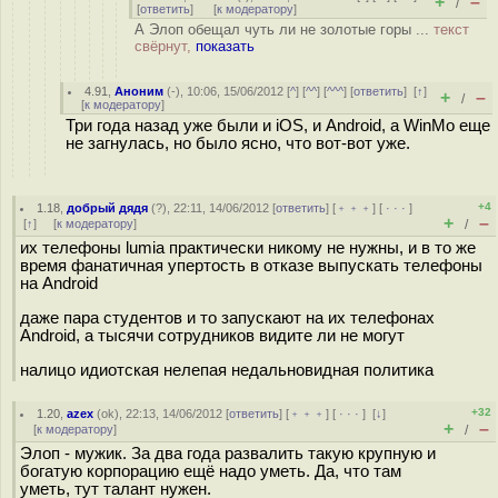
+
–
/
[
ответить
]
[
к модератору
]
А Элоп обещал чуть ли не золотые горы ...
текст
свёрнут,
показать
4.91
,
Аноним
(
-
), 10:06, 15/06/2012 [
^
] [
^^
] [
^^^
] [
ответить
]
[
↑
]
+
–
/
[
к модератору
]
Три года назад уже были и iOS, и Android, а WinMo еще
не загнулась, но было ясно, что вот-вот уже.
+4
1.18
,
добрый дядя
(
?
), 22:11, 14/06/2012 [
ответить
] [
﹢﹢﹢
] [
· · ·
]
+
–
[
↑
] [
к модератору
]
/
их телефоны lumia практически никому не нужны, и в то же
время фанатичная упертость в отказе выпускать телефоны
на Android
даже пара студентов и то запускают на их телефонах
Android, а тысячи сотрудников видите ли не могут
налицо идиотская нелепая недальновидная политика
+32
1.20
,
azex
(
ok
), 22:13, 14/06/2012 [
ответить
] [
﹢﹢﹢
] [
· · ·
]
[
↓
]
+
–
[
к модератору
]
/
Элоп - мужик. За два года развалить такую крупную и
богатую корпорацию ещё надо уметь. Да, что там
уметь, тут талант нужен.