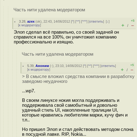
Часть нити удалена модератором
+5
3.28
,
azex
(
ok
), 22:43, 14/06/2012 [
^
] [
^^
] [
^^^
] [
ответить
]
[
↓
]
+
–
[
к модератору
]
/
Элоп сделал всё правильно, со своей задачей он
справился на все 100%, он уничтожил компанию
профессионально и изящно.
Часть нити удалена модератором
+5
5.39
,
Аноним
(
-
), 23:10, 14/06/2012 [
^
] [
^^
] [
^^^
] [
ответить
]
+
–
[
к модератору
]
/
> В смысле вложил средства компании в разработку
заведомо неудачного
...wp7.
В своем линуксе нокия могла поддерживать и
поддерживала свой самобытный и довольно
удачный стиль UI, накопленные тралиции UI,
которые нравились любителям марки, кучу фич и
т.п..
Но пришел Элоп и стал действовать методом слона
в посудной лавке. RIP, Nokia...