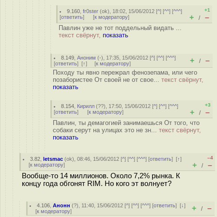
+1
9.160
,
fr0ster
(
ok
), 18:02, 15/06/2012 [
^
] [
^^
] [
^^^
]
+
–
[
ответить
]
[
к модератору
]
/
Павлин уже не тот поддельный видать ...
текст свёрнут,
показать
8.149
,
Аноним
(
-
), 17:35, 15/06/2012 [
^
] [
^^
] [
^^^
]
+
–
/
[
ответить
]
[
↑
] [
к модератору
]
Походу ты явно пережрал фенозепама, или чего
позабористее От своей не от свое...
текст свёрнут,
показать
+3
8.154
,
Кирилл
(
??
), 17:50, 15/06/2012 [
^
] [
^^
] [
^^^
]
+
–
[
ответить
]
[
к модератору
]
/
Павлин, ты демагогией занимаешься От того, что
собаки серут на улицах это не зн...
текст свёрнут,
показать
–4
3.82
,
letsmac
(
ok
), 08:46, 15/06/2012 [
^
] [
^^
] [
^^^
] [
ответить
]
[
↑
]
+
–
[
к модератору
]
/
Вообще-то 14 миллионов. Около 7,2% рынка. К
концу года обгонят RIM. Но кого эт волнует?
4.106
,
Анонн
(
?
), 11:40, 15/06/2012 [
^
] [
^^
] [
^^^
] [
ответить
]
[
↓
]
+
–
/
[
к модератору
]