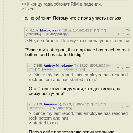
>>К концу года обгонят RIM в падении.
> fixed
Не, не обгонят. Потому что с пола упасть нельзя.
+1
6.159
,
Михрютка
(
?
), 18:02, 15/06/2012 [
^
] [
^^
] [
^^^
]
+
–
[
ответить
]
[
к модератору
]
/
> Не, не обгонят. Потому что с пола упасть нельзя.
"Since my last report, this employee has reached rock
bottom and has started to dig."
7.165
,
Andrey Mitrofanov
(
?
), 18:27, 15/06/2012 [
^
]
+
–
/
[
^^
] [
^^^
] [
ответить
]
[
к модератору
]
> "Since my last report, this employee has reached
rock bottom and has started to dig."
Ога, "только мы подумали, что достигли дна,
снизу постучали".
7.179
,
Аноним
(
-
), 22:09, 15/06/2012 [
^
] [
^^
] [
^^^
]
+
–
/
[
ответить
]
[
к модератору
]
> "Since my last report, this employee has reached
rock bottom and has
> started to dig."
Плохо себе представляю отрицательную