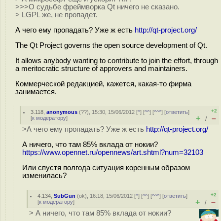
>>>О судьбе фреймворка Qt ничего не сказано.
> LGPL же, не пропадет.
А чего ему пропадать? Уже ж есть
http://qt-project.org/
The Qt Project governs the open source development of Qt.
It allows anybody wanting to contribute to join the effort, through
a meritocratic structure of approvers and maintainers.
Коммерческой редакцией, кажется, какая-то фирма
занимается.
+2
3.118
,
anonymous
(
??
), 15:30, 15/06/2012 [
^
] [
^^
] [
^^^
] [
ответить
]
+
–
[
к модератору
]
/
>А чего ему пропадать? Уже ж есть
http://qt-project.org/
А ничего, что там 85% вклада от нокии?
https://www.opennet.ru/opennews/art.shtml?num=32103
Или спустя полгода ситуация коренным образом
изменилась?
+2
4.134
,
SubGun
(
ok
), 16:18, 15/06/2012 [
^
] [
^^
] [
^^^
] [
ответить
]
+
–
[
к модератору
]
/
> А ничего, что там 85% вклада от нокии?