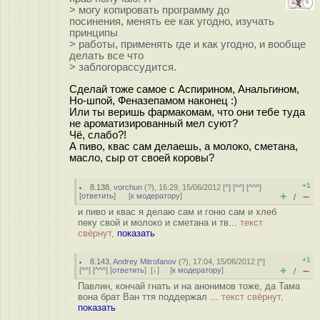
> могу копировать программу до
посинения, менять ее как угодно, изучать
принципы
> работы, применять где и как угодно, и вообще
делать все что
> заблогорассудится.
Сделай тоже самое с Аспирином, Анальгином,
Но-шпой, Феназепамом наконец :)
Или ты веришь фармакомам, что они тебе туда
не ароматизированный мел суют?
Чё, слабо?!
А пиво, квас сам делаешь, а молоко, сметана,
масло, сыр от своей коровы?
+1
8.138
,
vorchun
(
?
), 16:29, 15/06/2012 [
^
] [
^^
] [
^^^
]
+
–
[
ответить
]
[
к модератору
]
/
и пиво и квас я делаю сам и гоню сам и хлеб
пеку свой и молоко и сметана и тв...
текст
свёрнут,
показать
+1
8.143
,
Andrey Mitrofanov
(
?
), 17:04, 15/06/2012 [
^
]
+
–
[
^^
] [
^^^
] [
ответить
]
[
↓
] [
к модератору
]
/
Павлин, кончай гнать и на анонимов тоже, да Тама
вона брат Ван ття поддержал ...
текст свёрнут,
показать