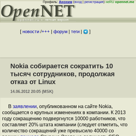
Профиль:
Аноним
(
вход
|
регистрация
)
неRU
opennet.me
[
новости
/
+++
|
форум
|
теги
|
]
Nokia собирается сократить 10
тысяч сотрудников, продолжая
отказ от Linux
14.06.2012 20:05 (MSK)
В
заявлении
, опубликованном на сайте Nokia,
сообщается о крупных изменениях в компании. К 2013
году сокращению подвергнутся 10000 работников, что
составляет 20% штата компании (следует отметить, что
количество сокращений уже превысило 40000 со