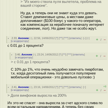
> "Из моего ствола пуля вылетела, проблема на
вашей стороне".
Ну да, а теперь они не знают куда это девать.
Ставят демпинговые цены, а местами даже
доплачивают ($100 бонус у какого-то оператора,
как компенсация за нерабочее поначалу интернет
соединение, лол). Но даже так не особо жрут.
2.33
,
Аноним
(
-
), 22:56, 14/06/2012 [
^
] [
^^
] [
^^^
] [
ответить
]
[
↓
] [
↑
]
+
–
/
[
к модератору
]
с 0.01 до 1 процента?
3.46
,
Аноним
(
-
), 23:24, 14/06/2012 [
^
] [
^^
] [
^^^
] [
ответить
]
+
–
/
[
к модератору
]
> с 0.01 до 1 процента?
С 10% до 1%, что очень неудобно замечать пиарботам,
т.к. когда десктопный линь получается популярнее
мобильной операционки - это довольно лулзово :)
+3
2.41
,
Аноним
(
-
), 23:16, 14/06/2012 [
^
] [
^^
] [
^^^
] [
ответить
]
[
↑
]
+
–
[
к модератору
]
/
> Доля винфонов выросла на 200%
Их это не спасет - она выросла за счет адского слива по
всем остальным направлениям. А теперь без своих