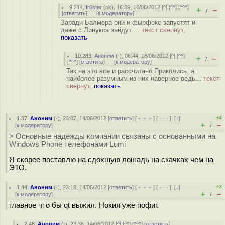
9.214
,
fr0ster
(
ok
), 16:39, 16/06/2012 [
^
] [
^^
] [
^^^
]
+
–
/
[
ответить
]
[
к модератору
]
Заради Балмера они и фырфокс запустят и
даже с Линукса зайдут ...
текст свёрнут,
показать
10.283
,
Аноним
(
-
), 06:44, 18/06/2012 [
^
] [
^^
]
+
–
/
[
^^^
] [
ответить
]
[
к модератору
]
Так на это все и рассчитано Приколись, а
наиболее разумным из них наверное ведь...
текст
свёрнут,
показать
+4
1.37
,
Аноним
(
-
), 23:07, 14/06/2012 [
ответить
] [
﹢﹢﹢
] [
· · ·
]
[
↑
]
+
–
[
к модератору
]
/
> Основные надежды компании связаны с основанными на
Windows Phone телефонами Lumi
Я скорее поставлю на сдохшую лошадь на скачках чем на
ЭТО.
+2
1.44
,
Аноним
(
-
), 23:18, 14/06/2012 [
ответить
] [
﹢﹢﹢
] [
· · ·
]
[
↓
]
+
–
[
к модератору
]
/
главное что бы qt выжил. Нокия уже пофиг.
2.48
,
Аноним
(
-
), 23:36, 14/06/2012 [
^
] [
^^
] [
^^^
] [
ответить
]