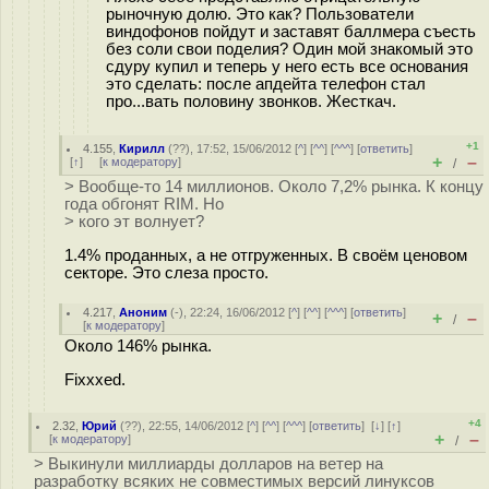
рыночную долю. Это как? Пользователи
виндофонов пойдут и заставят баллмера съесть
без соли свои поделия? Один мой знакомый это
сдуру купил и теперь у него есть все основания
это сделать: после апдейта телефон стал
про...вать половину звонков. Жесткач.
+1
4.155
,
Кирилл
(
??
), 17:52, 15/06/2012 [
^
] [
^^
] [
^^^
] [
ответить
]
+
–
[
↑
] [
к модератору
]
/
> Вообще-то 14 миллионов. Около 7,2% рынка. К концу
года обгонят RIM. Но
> кого эт волнует?
1.4% проданных, а не отгруженных. В своём ценовом
секторе. Это слеза просто.
4.217
,
Аноним
(
-
), 22:24, 16/06/2012 [
^
] [
^^
] [
^^^
] [
ответить
]
+
–
/
[
к модератору
]
Около 146% рынка.
Fixxxed.
+4
2.32
,
Юрий
(
??
), 22:55, 14/06/2012 [
^
] [
^^
] [
^^^
] [
ответить
]
[
↓
] [
↑
]
+
–
[
к модератору
]
/
> Выкинули миллиарды долларов на ветер на
разработку всяких не совместимых версий линуксов