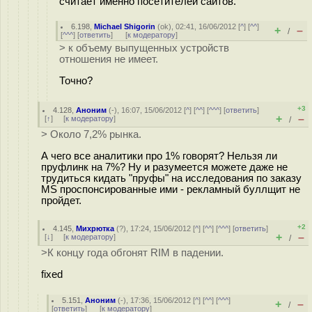
считает именно посетителей сайтов.
6.198
,
Michael Shigorin
(
ok
), 02:41, 16/06/2012 [
^
] [
^^
]
+
–
/
[
^^^
] [
ответить
]
[
к модератору
]
> к объему выпущенных устройств
отношения не имеет.
Точно?
+3
4.128
,
Аноним
(
-
), 16:07, 15/06/2012 [
^
] [
^^
] [
^^^
] [
ответить
]
+
–
[
↑
] [
к модератору
]
/
> Около 7,2% рынка.
А чего все аналитики про 1% говорят? Нельзя ли
пруфлинк на 7%? Ну и разумеется можете даже не
трудиться кидать "пруфы" на исследования по заказу
MS проспонсированные ими - рекламный буллщит не
пройдет.
+2
4.145
,
Михрютка
(
?
), 17:24, 15/06/2012 [
^
] [
^^
] [
^^^
] [
ответить
]
+
–
[
↓
] [
к модератору
]
/
>К концу года обгонят RIM в падении.
fixed
5.151
,
Аноним
(
-
), 17:36, 15/06/2012 [
^
] [
^^
] [
^^^
]
+
–
/
[
ответить
]
[
к модератору
]