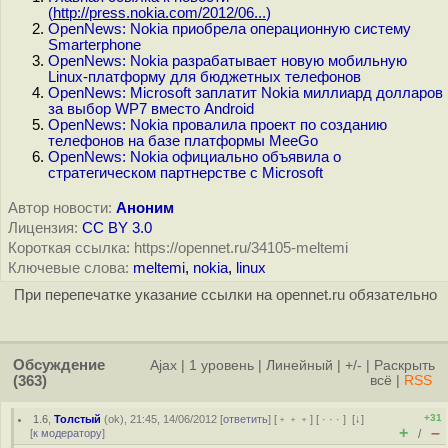
(
http://press.nokia.com/2012/06...
)
OpenNews: Nokia приобрела операционную систему
Smarterphone
OpenNews: Nokia разрабатывает новую мобильную
Linux-платформу для бюджетных телефонов
OpenNews: Microsoft заплатит Nokia миллиард долларов
за выбор WP7 вместо Android
OpenNews: Nokia провалила проект по созданию
телефонов на базе платформы MeeGo
OpenNews: Nokia официально объявила о
стратегическом партнерстве с Microsoft
Автор новости:
Аноним
Лицензия:
CC BY 3.0
Короткая ссылка: https://opennet.ru/34105-meltemi
Ключевые слова:
meltemi
,
nokia
,
linux
При перепечатке указание ссылки на opennet.ru обязательно
Обсуждение
Ajax
|
1 уровень
|
Линейный
|
+/-
|
Раскрыть
(363)
всё
|
RSS
+31
1.6
,
Толстый
(
ok
), 21:45, 14/06/2012 [
ответить
] [
﹢﹢﹢
] [
· · ·
]
[
↓
]
+
–
[
к модератору
]
/