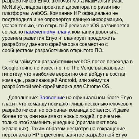
разработчиков Enyo, включая Мэта МакНальти (Matt
McNulty), лидера проекта и директора по развитию
платформы webOS. Компания HP официально не
подтвердила и не опровергла данную информацию,
указав только, что открытый релиз webOS развивается
согласно
намеченному плану
, компания довольна
уровнем развития Enyo и планирует продолжить
разработку данного фреймворка совместно с
сообществом разработчиков открытого ПО.
Чем займутся разработчики webOS после перехода в
Google точно не известно, но The Verge высказывает
гипотезу, что наиболее вероятно они войдут в состав
команды, развивающей Android, или займутся
разработкой web-фреймворка для Chrome OS.
Дополнение:
Заявление
на официальном блоге Enyo
гласит, что команду покидают лишь несколько ключевых
разработчиков, но основная команда остается. И даже
более того, они нанимают новых людей, причем не
только чтоб заменить ушедших (приглашают всех
желающих). Таким образом несмотря на сокращение
персонала в HP отделение занятое разработкой Enyo