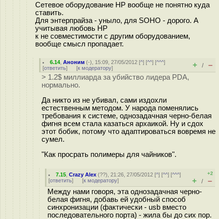
Сетевое оборудование HP вообще не понятно куда
ставить.
Для энтерпрайза - уныло, для SOHO - дорого. А
учитывая любовь HP
к не совместимости с другим оборудованием,
вообще смысл пропадает.
6.14
,
Аноним
(
-
), 15:09, 27/05/2012 [
^
] [
^^
] [
^^^
]
+
–
/
[
ответить
]
[
к модератору
]
> 1.2$ миллиарда за убийство лидера PDA,
нормально.
Да никто из не убивал, сами издохли
естественным методом. У народа поменялись
требования к системе, однозадачная черно-белая
фигня всем стала казаться архаикой. Ну и сдох
этот бобик, потому что адаптироваться вовремя не
сумел.
"Как просрать полимеры для чайников".
+2
7.15
,
Crazy Alex
(
??
), 21:26, 27/05/2012 [
^
] [
^^
] [
^^^
]
+
–
[
ответить
]
[
к модератору
]
/
Между нами говоря, эта однозадачная черно-
белая фигня, добавь ей удобный способ
синхронизации (фактически - usb вместо
последовательного порта) - жила бы до сих пор.