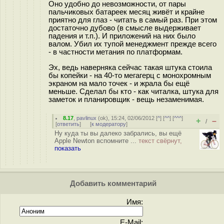
Оно удобно до невозможности, от пары
пальчиковых батареек месяц живёт и крайне
приятно для глаз - читать в самый раз. При этом
достаточно дубово (в смысле выдерживает
падения и т.п.). И приложений на них было
валом. Убил их тупой менеджмент прежде всего
- в частности метания по платформам.
Эх, ведь наверняка сейчас такая штука стоила
бы копейки - на 40-то мегагерц с монохромным
экраном на мало точек - и жрала бы ещё
меньше. Сделал бы кто - как читалка, штука для
заметок и планировщик - вещь незаменимая.
8.17
,
pavlinux
(
ok
), 15:24, 02/06/2012 [
^
] [
^^
] [
^^^
]
+
–
/
[
ответить
]
[
к модератору
]
Ну куда ты вы далеко забрались, вы ещё
Apple Newton вспомните ...
текст свёрнут,
показать
Добавить комментарий
Имя:
E-Mail: