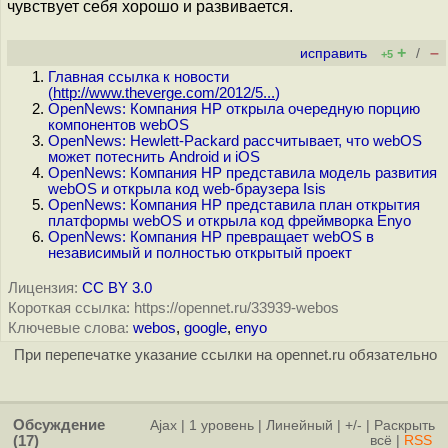
чувствует себя хорошо и развивается.
+
–
исправить
/
+5
Главная ссылка к новости
(
http://www.theverge.com/2012/5...
)
OpenNews: Компания HP открыла очередную порцию
компонентов webOS
OpenNews: Hewlett-Packard рассчитывает, что webOS
может потеснить Android и iOS
OpenNews: Компания HP представила модель развития
webOS и открыла код web-браузера Isis
OpenNews: Компания HP представила план открытия
платформы webOS и открыла код фреймворка Enyo
OpenNews: Компания HP превращает webOS в
независимый и полностью открытый проект
Лицензия:
CC BY 3.0
Короткая ссылка: https://opennet.ru/33939-webos
Ключевые слова:
webos
,
google
,
enyo
При перепечатке указание ссылки на opennet.ru обязательно
Обсуждение
Ajax
|
1 уровень
|
Линейный
|
+/-
|
Раскрыть
(17)
всё
|
RSS