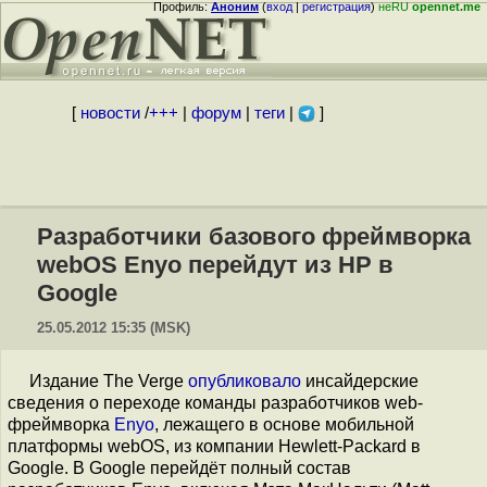
Профиль:
Аноним
(
вход
|
регистрация
)
неRU
opennet.me
[
новости
/
+++
|
форум
|
теги
|
]
Разработчики базового фреймворка
webOS Enyo перейдут из HP в
Google
25.05.2012 15:35 (MSK)
Издание The Verge
опубликовало
инсайдерские
сведения о переходе команды разработчиков web-
фреймворка
Enyo
, лежащего в основе мобильной
платформы webOS, из компании Hewlett-Packard в
Google. В Google перейдёт полный состав