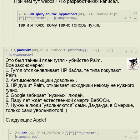
При чём тут webos? Я о разработчиках написал.
+1
4.9
,
all_glory_to_the_hypnotoad
(
ok
), 13:43, 26/05/2012 [
^
]
+
–
[
^^
] [
^^^
] [
ответить
]
[
к модератору
]
/
так и я тоже, кому такие теперь нужны
1.3
,
pavlinux
(
ok
), 21:51, 25/05/2012 [
ответить
] [
﹢﹢﹢
] [
· · ·
]
[
↑
]
+
–
/
[
к модератору
]
Это был тайный план гугля - убийство Palm.
Всё закономерно:
1. Гугля отслюнявливает HP бабла, те типа покупают
Palm.
2. Антимонопольщики довольны.
3. HP душит Palm, открывает исходники некому не нужного
гуано.
5. Googlе забирает "нужных" людей.
6. Пару лет ждёт естественной смерти ВебОСи.
7. Нужные люди "увольняются" сами. Да-да-да, в Омерике,
только сами увольняются! :)
Следующие Apple!
–1
2.4
,
szh
(
ok
), 00:14, 26/05/2012 [
^
] [
^^
] [
^^^
] [
ответить
]
+
–
[
к модератору
]
/