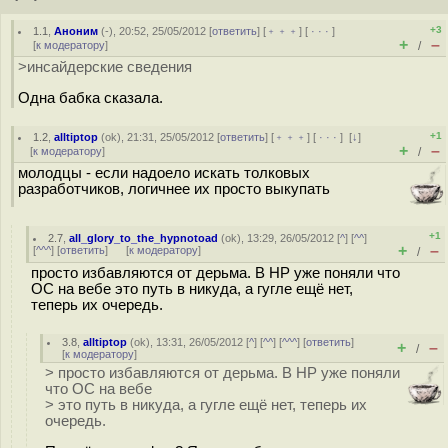
+3
1.1
,
Аноним
(
-
), 20:52, 25/05/2012 [
ответить
] [
﹢﹢﹢
] [
· · ·
]
+
–
[
к модератору
]
/
>инсайдерские сведения
Одна бабка сказала.
+1
1.2
,
alltiptop
(
ok
), 21:31, 25/05/2012 [
ответить
] [
﹢﹢﹢
] [
· · ·
]
[
↓
]
+
–
[
к модератору
]
/
молодцы - если надоело искать толковых
разработчиков, логичнее их просто выкупать
+1
2.7
,
all_glory_to_the_hypnotoad
(
ok
), 13:29, 26/05/2012 [
^
] [
^^
]
+
–
[
^^^
] [
ответить
]
[
к модератору
]
/
просто избавляются от дерьма. В HP уже поняли что
ОС на вебе это путь в никуда, а гугле ещё нет,
теперь их очередь.
3.8
,
alltiptop
(
ok
), 13:31, 26/05/2012 [
^
] [
^^
] [
^^^
] [
ответить
]
+
–
/
[
к модератору
]
> просто избавляются от дерьма. В HP уже поняли
что ОС на вебе
> это путь в никуда, а гугле ещё нет, теперь их
очередь.