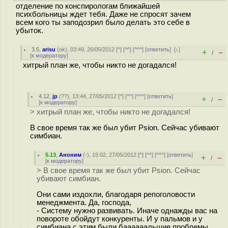
отделение по конспирологам ближайшей
психбольницы ждет тебя. Даже не спросят зачем
всем кого ты заподозрил было делать это себе в
убыток.
3.5
,
arisu
(
ok
), 03:49, 26/05/2012 [
^
] [
^^
] [
^^^
] [
ответить
]
[
↓
]
+
–
/
[
к модератору
]
хитрый план же, чтобы никто не догадался!
4.12
,
jp
(
??
), 13:44, 27/05/2012 [
^
] [
^^
] [
^^^
] [
ответить
]
+
–
/
[
к модератору
]
> хитрый план же, чтобы никто не догадался!
В свое время так же был убит Psion. Сейчас убивают
симбиан.
5.13
,
Аноним
(
-
), 15:02, 27/05/2012 [
^
] [
^^
] [
^^^
] [
ответить
]
+
–
/
[
к модератору
]
> В свое время так же был убит Psion. Сейчас
убивают симбиан.
Они сами издохли, благодаря репоголовости
менеджмента. Да, господа,
- Систему нужно развивать. Иначе однажды вас на
повороте обойдут конкуренты. И у пальмов и у
симбиана с этим были баааааальшие проблемы.