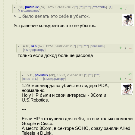
3.6
,
pavlinux
(
ok
), 12:59, 26/05/2012 [
^
] [
^^
] [
^^^
] [
ответить
]
[
↑
]
+
–
/
[
к модератору
]
> ... было делать это себе в убыток.
Устранение конкурентов это не убыток.
4.10
,
szh
(
ok
), 13:51, 26/05/2012 [
^
] [
^^
] [
^^^
] [
ответить
]
+
–
/
[
к модератору
]
только если доход больше расхода
+1
5.11
,
pavlinux
(
ok
), 16:23, 26/05/2012 [
^
] [
^^
] [
^^^
]
+
–
[
ответить
]
[
к модератору
]
/
1.2$ миллиарда за убийство лидера PDA,
нормально.
Но у HP были и свои интересы - 3Сom и
U.S.Robotics.
---
Если HP это купило для себя, то они только помогли
Google и Cisco.
А место 3Com, в секторе SOHO, сразу заняли Allied
Telesis и DLink.