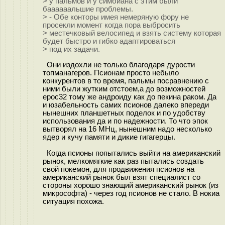
> у пальмов и у симбиана с этим были
баааааальшие проблемы.
> - Обе конторы имея немеряную фору не
просекли момент когда пора выбросить
> местечковый велосипед и взять систему которая
будет быстро и гибко адаптироваться
> под их задачи.
Они издохли не только благодаря дурости
топманагеров. Псионам просто небыло
конкурентов в то время, пальмы посравнению с
ними были жутким отстоем,а до возможностей
epoc32 тому же андроиду как до пекина раком. Да
и юзабельность самих псионов далеко впереди
нынешних планшетных поделок и по удобству
использования да и по надежности. То что эпок
вытворял на 16 МНц, нынешним надо несколько
ядер и кучу памяти и дикие гигагерцы.
Когда псионы попытались выйти на американский
рынок, мелкомягкие как раз пытались создать
свой покемон, для продвижения псионов на
американский рынок был взят специалист со
стороны хорошо знающий американский рынок (из
микрософта) - через год псионов не стало. В нокиа
ситуация похожа.