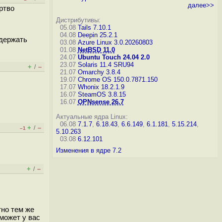
далее>>
ртво
Дистрибутивы:
05.08
Tails 7.10.1
04.08
Deepin 25.2.1
 держать
03.08
Azure Linux 3.0.20260803
01.08
NetBSD 11.0
24.07
Ubuntu Touch 24.04 2.0
23.07
Solaris 11.4 SRU94
+
–
/
21.07
Omarchy 3.8.4
19.07
Chrome OS 150.0.7871.150
17.07
Whonix 18.2.1.9
16.07
SteamOS 3.8.15
16.07
OPNsense 26.7
Актуальные ядра Linux:
06.08
7.1.7
,
6.18.43
,
6.6.149
,
6.1.181
,
5.15.214
,
+
–
/
–1
5.10.263
03.08
6.12.101
Изменения в ядре 7.2
+
–
/
тно тем же
 может у вас