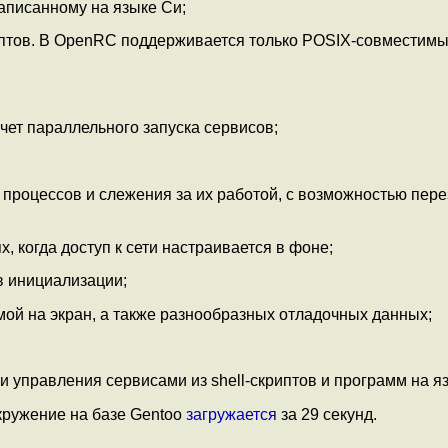
писанному на языке Си;
риптов. В OpenRC поддерживается только POSIX-совместим
чет параллельного запуска сервисов;
роцессов и слежения за их работой, с возможностью пере
х, когда доступ к сети настраивается в фоне;
в инициализации;
ой на экран, а также разнообразных отладочных данных;
 управления сервисами из shell-скриптов и программ на я
окружение на базе Gentoo
загружается
за 29 секунд.