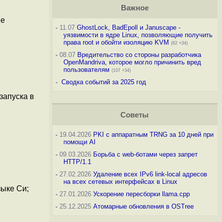
Важное
ые
-
11.07
GhostLock, BadEpoll и Januscape -
уязвимости в ядре Linux, позволяющие получить
права root и обойти изоляцию KVM
(82 +34)
-
08.07
Вредительство со стороны разработчика
OpenMandriva, которое могло причинить вред
пользователям
(107 +34)
-
Сводка событий за 2025 год
запуска в
Советы
-
19.04.2026
PKI с аппаратным TRNG за 10 дней при
помощи AI
-
09.03.2026
Борьба с web-ботами через запрет
HTTP/1.1
-
27.02.2026
Удаление всех IPv6 link-local адресов
на всех сетевых интерфейсах в Linux
зыке Си;
-
27.01.2026
Ускорение пересборки llama.cpp
-
25.12.2025
Атомарные обновления в OSTree