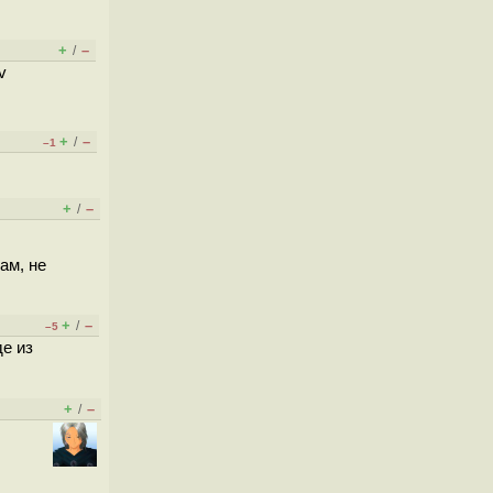
+
–
/
v
+
–
/
–1
+
–
/
ам, не
+
–
/
–5
е из
+
–
/