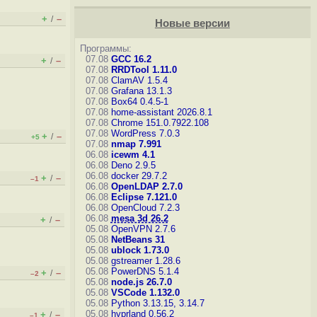
+
–
/
Новые версии
Программы:
07.08
GCC 16.2
+
–
/
07.08
RRDTool 1.11.0
07.08
ClamAV 1.5.4
07.08
Grafana 13.1.3
07.08
Box64 0.4.5-1
07.08
home-assistant 2026.8.1
07.08
Chrome 151.0.7922.108
07.08
WordPress 7.0.3
+
–
/
+5
07.08
nmap 7.991
06.08
icewm 4.1
06.08
Deno 2.9.5
06.08
docker 29.7.2
+
–
/
–1
06.08
OpenLDAP 2.7.0
06.08
Eclipse 7.121.0
06.08
OpenCloud 7.2.3
06.08
mesa 3d 26.2
+
–
/
05.08
OpenVPN 2.7.6
05.08
NetBeans 31
05.08
ublock 1.73.0
05.08
gstreamer 1.28.6
05.08
PowerDNS 5.1.4
+
–
/
–2
05.08
node.js 26.7.0
05.08
VSCode 1.132.0
05.08
Python 3.13.15, 3.14.7
05.08
hyprland 0.56.2
+
–
/
–1