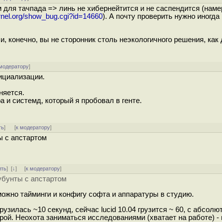
м для тачпада => линь не хибернейтится и не саспендится (наме
kernel.org/show_bug.cgi?id=14660
). А почту проверить нужно иногда
ли, конечно, вы не сторонник столь неэкологичного решения, как
 модератору
]
нициализации.
няется.
а и системд, который я пробовал в генте.
ть
]
[
к модератору
]
ы с апстартом
ить
]
[
↓
] [
к модератору
]
 убунты с апстартом
можно тайминги и конфигу софта и аппаратуры в студию.
грузилась ~10 секунд, сейчас lucid 10.04 грузится ~ 60, с абсолю
урой. Неохота заниматься исследованиями (хватает на работе) -