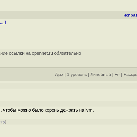
испра
...
)
ние ссылки на opennet.ru обязательно
Ajax
|
1 уровень
|
Линейный
|
+/-
|
Раскры
s, чтобы можно было корень дежрать на lvm.
ору
]