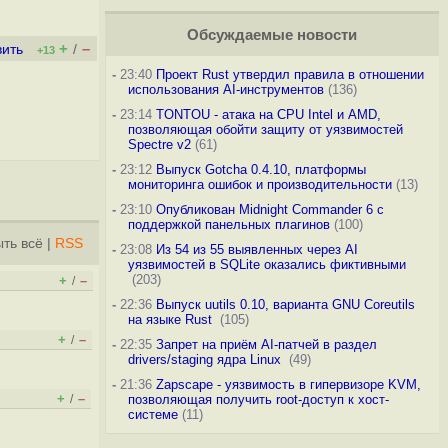
Обсуждаемые новости
+
–
вить
/
+13
-
23:40
Проект Rust утвердил правила в отношении
использования AI-инструментов
(136)
-
23:14
TONTOU - атака на CPU Intel и AMD,
позволяющая обойти защиту от уязвимостей
Spectre v2
(61)
-
23:12
Выпуск Gotcha 0.4.10, платформы
мониторинга ошибок и производительности
(13)
-
23:10
Опубликован Midnight Commander 6 c
поддержкой панельных плагинов
(100)
ть всё
|
RSS
-
23:08
Из 54 из 55 выявленных через AI
уязвимостей в SQLite оказались фиктивными
(203)
+
–
/
-
22:36
Выпуск uutils 0.10, варианта GNU Coreutils
на языке Rust
(105)
+
–
/
-
22:35
Запрет на приём AI-патчей в раздел
drivers/staging ядра Linux
(49)
-
21:36
Zapscape - уязвимость в гипервизоре KVM,
+
–
/
позволяющая получить root-доступ к хост-
системе
(11)