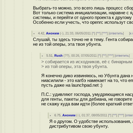
Выбрать-то можно, это всего лишь процесс сбо
Вот только система инициализации, наравне с яд
системы, и перейти от одного проекта к другому
Особенно если учесть, что openrc использут св
4.42
,
Аноним
(
-
), 21:33, 06/05/2011 [
^
] [
^^
] [
^^^
] [
ответить
]
[
к
Слушай, ты здесь точно не в тему. Гента собир
не из той оперы, эта твоя убунта.
5.51
,
Rush
(
??
), 00:26, 07/05/2011 [
^
] [
^^
] [
^^^
] [
ответить
]
> собирается из исходников, её с бинарным
> из той оперы, эта твоя убунта.
Я конечно дико извиняюсь, но Убунта дана 
ниасилили - это кагбэ намекает на то, что 
пусть даже на launchpad.net :)
П.С.: удивляют господа, умудряющиеся наср
для генты, пакеты для дебиана, не говорите
не скажу куда вам идти (более краткий отве
6.75
,
Аноним
(
-
), 01:37, 08/05/2011 [
^
] [
^^
] [
^^^
] [
отве
Я о другом. О удобстве использования,
дистрибутивом свою убунту.