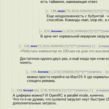
есть тайминги, навевающие ответ.
7.59
,
vasya
(
??
), 06:34, 07/05/2011 [
^
] [
^^
] [
^^^
] [
Еще неоднозначность с бубунтой - ч
способом. Команды start, stop etc. и se
6.74
,
Аноним
(
-
), 22:35, 07/05/2011 [
^
] [
^^
] [
^^^
] [
отве
В арче нет нормальной иерархии загрузк
3.32
,
анон
(
?
), 19:22, 06/05/2011 [
^
] [
^^
] [
^^^
] [
ответить
]
[
↑
] [
к моде
>Ребутать компьютер по 100 раз на дню это высокие
Достаточно одного-двух раз, и ещё когда при этом е
понять.
4.68
,
Аноним
(
-
), 17:33, 07/05/2011 [
^
] [
^^
] [
^^^
] [
ответить
]
[
к
можно просто перейти на MacOS X где нормальн
спящего режима.
2.69
,
bircoph
(
ok
), 17:35, 07/05/2011 [
^
] [
^^
] [
^^^
] [
ответить
]
[
↑
] [
к модера
А циферки можно? И OpenRC в parallel mode, конечно.
Что-то я не думаю, что systemd загрузит ноут быстрее
дополнительные затраты.