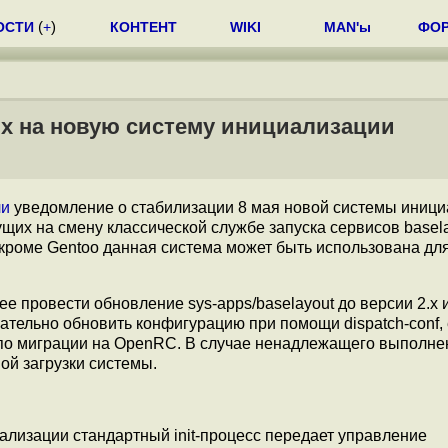
ОСТИ
(
+
)
КОНТЕНТ
WIKI
MAN'ы
ФО
ux на новую систему инициализации
ли
уведомление о стабилизации 8 мая новой системы иници
ущих на смену классической службе запуска сервисов basela
кроме Gentoo данная система может быть использована дл
е провести обновление sys-apps/baselayout до версии 2.x 
зательно обновить конфигурацию при помощи dispatch-conf, 
о миграции на OpenRC. В случае ненадлежащего выполне
й загрузки системы.
иализации стандартный init-процесс передает управление