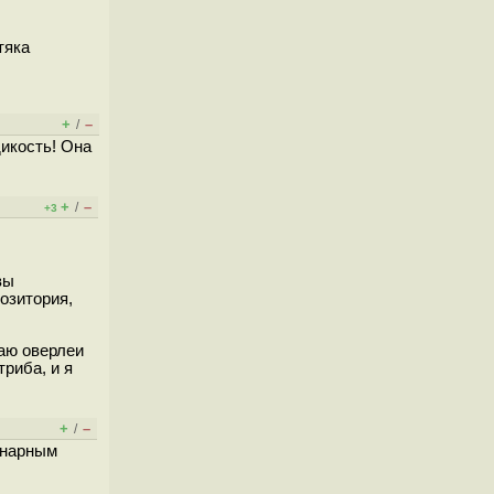
тяка
+
–
/
дикость! Она
+
–
/
+3
вы
позитория,
лаю оверлеи
триба, и я
+
–
/
инарным