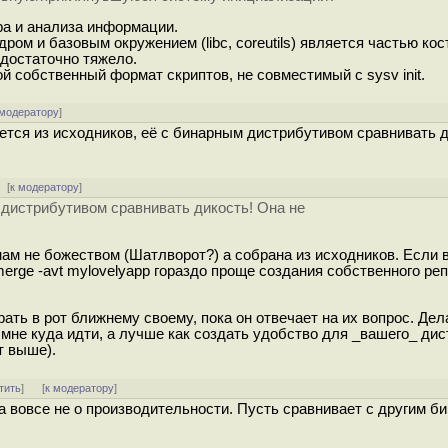
ра и анализа информации.
ром и базовым окружением (libc, coreutils) является частью кос
 достаточно тяжело.
ой собственный формат скриптов, не совместимый с sysv init.
 модератору
]
ается из исходников, её с бинарным дистрибутивом сравнивать 
[
к модератору
]
 дистрибутивом сравнивать дикость! Она не
нам не божеством (Шатлворот?) а собрана из исходников. Если 
emerge -avt mylovelyapp гораздо проще создания собственного ре
ать в рот ближнему своему, пока он отвечает на их вопрос. Де
 мне куда идти, а лучше как создать удобство для _вашего_ дис
т выше).
тить
]
[
к модератору
]
 а вовсе не о производительности. Пусть сравнивает с другим б