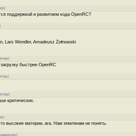
ору
]
ается поддержкой и развитием кода OpenRC?
]
on, Lars Wendler, Amadeusz Żołnowski
атору
]
т загрузку быстрее OpenRC
атору
]
ратору
]
ьше критических.
ру
]
то высокие материи, ага. Нам землянам не понять.
модератору
]