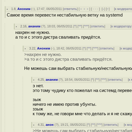
1.8
,
Аноним
(
-
), 17:47, 06/05/2011 [
ответить
] [
﹢﹢﹢
] [
· · ·
]
[
↓
] [
↑
] [
к модерато
Самое время перевести нестабильную ветку на systemd
2.16
,
ананим
(
?
), 18:03, 06/05/2011 [
^
] [
^^
] [
^^^
] [
ответить
]
[
к модератору
нахрен не нужно.
а то и с этого дистра сваливать придётся.
3.22
,
Аноним
(
-
), 18:42, 06/05/2011 [
^
] [
^^
] [
^^^
] [
ответить
]
[
к моде
>нахрен не нужно.
>а то и с этого дистра сваливать придётся.
Не можешь сам выбрать стабильную/нестабильную/
4.25
,
ананим
(
?
), 18:54, 06/05/2011 [
^
] [
^^
] [
^^^
] [
ответить
]
[
к
э нет.
это тому чудику кто пожелал на системд переве
зыж
ничего не имею против убунты.
ззыж
к тому же, не говори мне что делать и я не скаж
4.31
,
анон
(
?
), 19:21, 06/05/2011 [
^
] [
^^
] [
^^^
] [
ответить
]
[
к мо
>Не можешь сам выбрать стабильную/нестабил