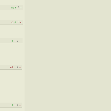
+
–
/
+5
+
–
/
–3
+
–
/
+1
+
–
/
–1
+
–
/
+1