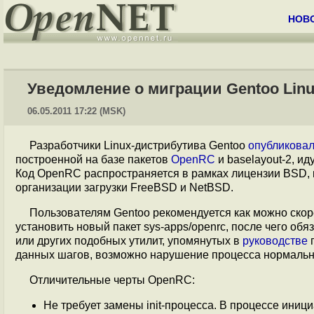
НОВ
Уведомление о миграции Gentoo Lin
06.05.2011 17:22 (MSK)
Разработчики Linux-дистрибутива Gentoo
опубликова
построенной на базе пакетов
OpenRC
и baselayout-2, ид
Код OpenRC распространяется в рамках лицензии BSD, 
организации загрузки FreeBSD и NetBSD.
Пользователям Gentoo рекомендуется как можно скоре
установить новый пакет sys-apps/openrc, после чего обя
или других подобных утилит, упомянутых в
руководстве
п
данных шагов, возможно нарушение процесса нормально
Отличительные черты OpenRC:
Не требует замены init-процесса. В процессе иниц