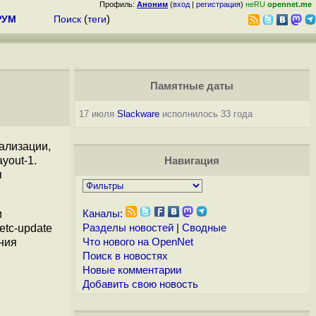
Профиль:
Аноним
(
вход
|
регистрация
)
неRU
opennet.me
РУМ
Поиск
(
теги
)
Памятные даты
17 июля
Slackware
исполнилось 33 года
ализации,
yout-1.
Навигация
я
и
Каналы:
etc-update
Разделы новостей
|
Сводные
ния
Что нового на OpenNet
Поиск в новостях
Новые комментарии
Добавить свою новость