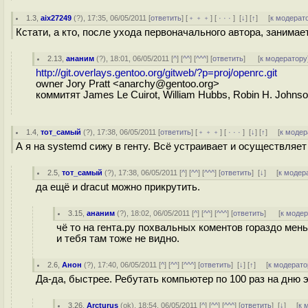
1.3
,
aix27249
(
?
), 17:35, 06/05/2011 [
ответить
] [
﹢﹢﹢
] [
· · ·
]
[
↓
] [
↑
] [
к модерат
Кстати, а кто, после ухода первоначального автора, заним
2.13
,
ананим
(
?
), 18:01, 06/05/2011 [
^
] [
^^
] [
^^^
] [
ответить
]
[
к модератору
http://git.overlays.gentoo.org/gitweb/?p=proj/openrc.git
owner Jory Pratt <anarchy@gentoo.org>
коммитят James Le Cuirot, William Hubbs, Robin H. Johns
1.4
,
тот_самый
(
?
), 17:38, 06/05/2011 [
ответить
] [
﹢﹢﹢
] [
· · ·
]
[
↓
] [
↑
] [
к модер
А я на systemd сижу в генту. Всё устраивает и осуществляе
2.5
,
тот_самый
(
?
), 17:38, 06/05/2011 [
^
] [
^^
] [
^^^
] [
ответить
]
[
↓
] [
к модер
да ещё и dracut можно прикрутить.
3.15
,
ананим
(
?
), 18:02, 06/05/2011 [
^
] [
^^
] [
^^^
] [
ответить
]
[
к моде
чё то на гента.ру похвальных коментов гораздо мен
и тебя там тоже не видно.
2.6
,
Анон
(
?
), 17:40, 06/05/2011 [
^
] [
^^
] [
^^^
] [
ответить
]
[
↓
] [
↑
] [
к модерато
Да-да, быстрее. Ребутать компьютер по 100 раз на дню э
3.26
,
Arcturus
(
ok
), 18:54, 06/05/2011 [
^
] [
^^
] [
^^^
] [
ответить
]
[
↓
] [
к 