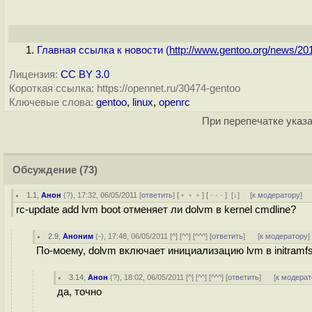
Главная ссылка к новости (
http://www.gentoo.org/news/201
Лицензия:
CC BY 3.0
Короткая ссылка: https://opennet.ru/30474-gentoo
Ключевые слова:
gentoo
,
linux
,
openrc
При перепечатке указа
Обсуждение
(73)
1.1
,
Анон
(
?
), 17:32, 06/05/2011 [
ответить
] [
﹢﹢﹢
] [
· · ·
]
[
↓
] [
к модератору
]
rc-update add lvm boot отменяет ли dolvm в kernel cmdline?
2.9
,
Аноним
(
-
), 17:48, 06/05/2011 [
^
] [
^^
] [
^^^
] [
ответить
]
[
к модератору
]
По-моему, dolvm включает инициализацию lvm в initramf
3.14
,
Анон
(
?
), 18:02, 06/05/2011 [
^
] [
^^
] [
^^^
] [
ответить
]
[
к модерат
да, точно