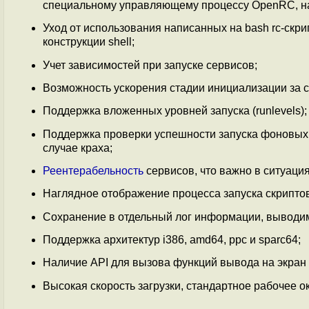
специальному управляющему процессу OpenRC, на
Уход от использования написанных на bash rc-ск
конструкции shell;
Учет зависимостей при запуске сервисов;
Возможность ускорения стадии инициализации за с
Поддержка вложенных уровней запуска (runlevels);
Поддержка проверки успешности запуска фоновых п
случае краха;
Реентерабельность
сервисов, что важно в ситуация
Наглядное отображение процесса запуска скрипто
Сохранение в отдельный лог информации, выводим
Поддержка архитектур i386, amd64, ppc и sparc64;
Наличие API для вызова функций вывода на экран и
Высокая скорость загрузки, стандартное рабочее 