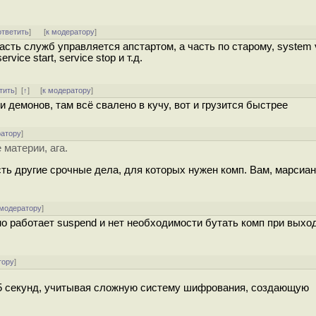
ответить
]
[
к модератору
]
асть служб управляется апстартом, а часть по старому, system 
rvice start, service stop и т.д.
тить
]
[
↑
] [
к модератору
]
и демонов, там всё свалено в кучу, вот и грузится быстрее
ратору
]
 материи, ага.
сть другие срочные дела, для которых нужен комп. Вам, марсиан
 модератору
]
о работает suspend и нет необходимости бутать комп при выход
тору
]
 15 секунд, учитывая сложную систему шифрования, создающую