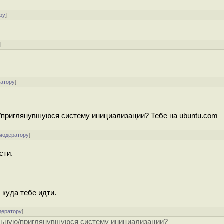
ру
]
]
ратору
]
приглянувшуюся систему инициализации? Тебе на ubuntu.com
 модератору
]
сти.
у куда тебе идти.
дератору
]
ьную/приглянувшуюся систему инициализации?