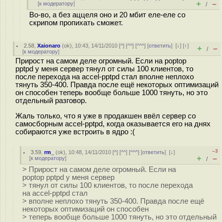
+
–
[
к модератору
]
/
Во-во, а без аццеля оно и 20 мбит еле-еле со
скрипом пропихать сможет.
2.58
,
Xaionaro
(
ok
), 10:43, 14/11/2010 [
^
] [
^^
] [
^^^
] [
ответить
]
[
↓
] [
↑
]
+
–
/
[
к модератору
]
Прирост на самом деле огромный. Если на poptop
pptpd у меня сервер тянул от силы 100 клиентов, то
после перехода на accel-pptpd стал вполне неплохо
тянуть 350-400. Правда после ещё некоторых оптимизаций
он способен теперь вообще больше 1000 тянуть, но это
отдельный разговор.
Жаль только, что я уже в продакшен ввёл сервер со
самосборным accel-pptpd, когда оказывается его на днях
собираются уже встроить в ядро :(
–3
3.59
,
rm_
(
ok
), 10:48, 14/11/2010 [
^
] [
^^
] [
^^^
] [
ответить
]
[
↓
]
+
–
[
к модератору
]
/
> Прирост на самом деле огромный. Если на
poptop pptpd у меня сервер
> тянул от силы 100 клиентов, то после перехода
на accel-pptpd стал
> вполне неплохо тянуть 350-400. Правда после ещё
некоторых оптимизаций он способен
> теперь вообще больше 1000 тянуть, но это отдельный