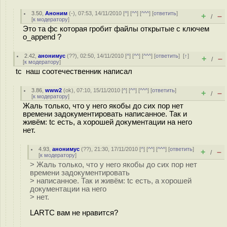
3.50
,
Аноним
(
-
), 07:53, 14/11/2010 [
^
] [
^^
] [
^^^
] [
ответить
]
+
–
/
[
к модератору
]
Это та фс которая гробит файлы открытые с ключем
o_append ?
2.42
,
анонимус
(
??
), 02:50, 14/11/2010 [
^
] [
^^
] [
^^^
] [
ответить
]
[
↑
]
+
–
/
[
к модератору
]
tc наш соотечественник написал
3.86
,
www2
(
ok
), 07:10, 15/11/2010 [
^
] [
^^
] [
^^^
] [
ответить
]
+
–
/
[
к модератору
]
Жаль только, что у него якобы до сих пор нет
времени задокументировать написанное. Так и
живём: tc есть, а хорошей документации на него
нет.
4.93
,
анонимус
(
??
), 21:30, 17/11/2010 [
^
] [
^^
] [
^^^
] [
ответить
]
+
–
/
[
к модератору
]
> Жаль только, что у него якобы до сих пор нет
времени задокументировать
> написанное. Так и живём: tc есть, а хорошей
документации на него
> нет.
LARTC вам не нравится?