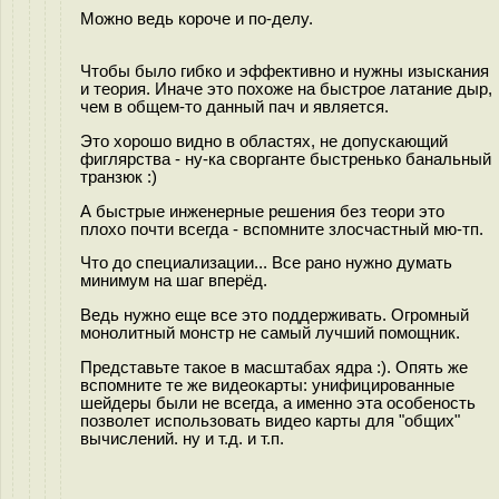
Можно ведь короче и по-делу.
Чтобы было гибко и эффективно и нужны изыскания
и теория. Иначе это похоже на быстрое латание дыр,
чем в общем-то данный пач и является.
Это хорошо видно в областях, не допускающий
фиглярства - ну-ка сворганте быстренько банальный
транзюк :)
А быстрые инженерные решения без теори это
плохо почти всегда - вспомните злосчастный мю-тп.
Что до специализации... Все рано нужно думать
минимум на шаг вперёд.
Ведь нужно еще все это поддерживать. Огромный
монолитный монстр не самый лучший помощник.
Представьте такое в масштабах ядра :). Опять же
вспомните те же видеокарты: унифицированные
шейдеры были не всегда, а именно эта особеность
позволет использовать видео карты для "общих"
вычислений. ну и т.д. и т.п.