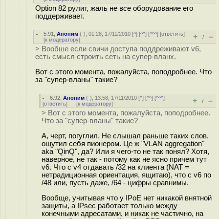
Option 82 рулит, жаль не все оборудование его
поддерживает.
5.91
,
Аноним
(
-
), 01:28, 17/11/2010 [
^
] [
^^
] [
^^^
] [
ответить
]
+
–
/
[
к модератору
]
> Вообше если свичи доступа поддреживают v6,
есть смысл строить сеть на супер-вланх.
Вот с этого момента, пожалуйста, поподробнее. Что
за "супер-вланы" такие?
6.92
,
Аноним
(
-
), 13:58, 17/11/2010 [
^
] [
^^
] [
^^^
]
+
–
/
[
ответить
]
[
к модератору
]
> Вот с этого момента, пожалуйста, поподробнее.
Что за "супер-вланы" такие?
А, черт, погуглил. Не слышал раньше таких слов,
ощутил себя пионером. Це ж "VLAN aggregation"
aka "QinQ", да? Или я чего-то не так понял? Хотя,
наверное, не так - потому как не ясно причем тут
v6. Что с v4 отдавать /32 на клиента (NAT =
нетрадиционная ориентация, ящитаю), что с v6 по
/48 или, пусть даже, /64 - цифры сравнимы.
Вообще, учитывая что у IPoE нет никакой внятной
защиты, а IPsec работает только между
конечными адресатами, и никак не частично, на