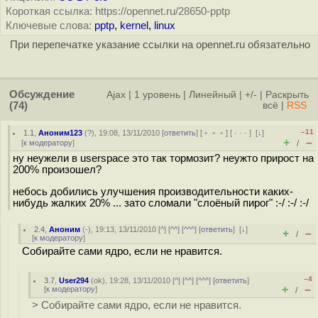
Короткая ссылка: https://opennet.ru/28650-pptp
Ключевые слова:
pptp
,
kernel
,
linux
При перепечатке указание ссылки на opennet.ru обязательно
Обсуждение
Ajax
|
1 уровень
|
Линейный
|
+/-
|
Раскрыть
(74)
всё
|
RSS
–11
1.1
,
Аноним123
(
?
), 19:08, 13/11/2010 [
ответить
] [
﹢﹢﹢
] [
· · ·
]
[
↓
]
+
–
[
к модератору
]
/
ну неужели в userspace это так тормозит? неужто прирост на
200% произошел?
небось добились улучшения производительности каких-
нибудь жалких 20% ... зато сломали "слоёный пирог" :-/ :-/ :-/
2.4
,
Аноним
(
-
), 19:13, 13/11/2010 [
^
] [
^^
] [
^^^
] [
ответить
]
[
↓
]
+
–
/
[
к модератору
]
Собирайте сами ядро, если не нравится.
–4
3.7
,
User294
(
ok
), 19:28, 13/11/2010 [
^
] [
^^
] [
^^^
] [
ответить
]
+
–
[
к модератору
]
/
> Собирайте сами ядро, если не нравится.