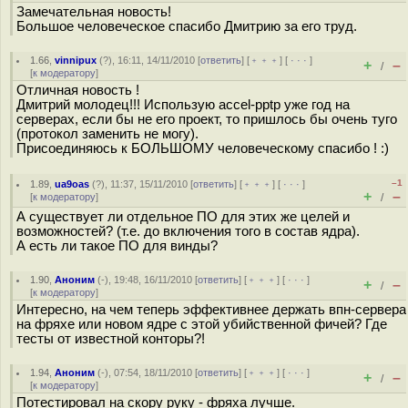
Замечательная новость!
Большое человеческое спасибо Дмитрию за его труд.
1.66
,
vinnipux
(
?
), 16:11, 14/11/2010 [
ответить
] [
﹢﹢﹢
] [
· · ·
]
+
–
/
[
к модератору
]
Отличная новость !
Дмитрий молодец!!! Использую accel-pptp уже год на
серверах, если бы не его проект, то пришлось бы очень туго
(протокол заменить не могу).
Присоединяюсь к БОЛЬШОМУ человеческому спасибо ! :)
–1
1.89
,
ua9oas
(
?
), 11:37, 15/11/2010 [
ответить
] [
﹢﹢﹢
] [
· · ·
]
+
–
[
к модератору
]
/
А существует ли отдельное ПО для этих же целей и
возможностей? (т.е. до включения того в состав ядра).
А есть ли такое ПО для винды?
1.90
,
Аноним
(
-
), 19:48, 16/11/2010 [
ответить
] [
﹢﹢﹢
] [
· · ·
]
+
–
/
[
к модератору
]
Интересно, на чем теперь эффективнее держать впн-сервера
на фряхе или новом ядре с этой убийственной фичей? Где
тесты от известной конторы?!
1.94
,
Аноним
(
-
), 07:54, 18/11/2010 [
ответить
] [
﹢﹢﹢
] [
· · ·
]
+
–
/
[
к модератору
]
Потестировал на скору руку - фряха лучше.