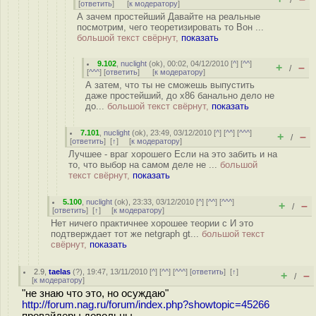
/
[
ответить
]
[
к модератору
]
А зачем простейший Давайте на реальные
посмотрим, чего теоретизировать то Вон ...
большой текст свёрнут,
показать
9.102
,
nuclight
(
ok
), 00:02, 04/12/2010 [
^
] [
^^
]
+
–
/
[
^^^
] [
ответить
]
[
к модератору
]
А затем, что ты не сможешь выпустить
даже простейший, до x86 банально дело не
до...
большой текст свёрнут,
показать
7.101
,
nuclight
(
ok
), 23:49, 03/12/2010 [
^
] [
^^
] [
^^^
]
+
–
/
[
ответить
]
[
↑
] [
к модератору
]
Лучшее - враг хорошего Если на это забить и на
то, что выбор на самом деле не ...
большой
текст свёрнут,
показать
5.100
,
nuclight
(
ok
), 23:33, 03/12/2010 [
^
] [
^^
] [
^^^
]
+
–
/
[
ответить
]
[
↑
] [
к модератору
]
Нет ничего практичнее хорошее теории с И это
подтверждает тот же netgraph gt...
большой текст
свёрнут,
показать
2.9
,
taelas
(
?
), 19:47, 13/11/2010 [
^
] [
^^
] [
^^^
] [
ответить
]
[
↑
]
+
–
/
[
к модератору
]
"не знаю что это, но осуждаю"
http://forum.nag.ru/forum/index.php?showtopic=45266