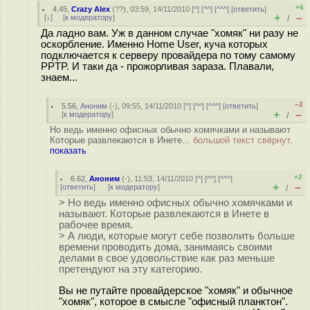
+6
4.45
,
Crazy Alex
(
??
), 03:59, 14/11/2010 [
^
] [
^^
] [
^^^
] [
ответить
]
+
–
[
↓
] [
к модератору
]
/
Да ладно вам. Уж в данном случае "хомяк" ни разу не
оскорбление. Именно Home User, куча которых
подключается к серверу провайдера по тому самому
PPTP. И таки да - прожорливая зараза. Плавали,
знаем...
–2
5.56
,
Аноним
(
-
), 09:55, 14/11/2010 [
^
] [
^^
] [
^^^
] [
ответить
]
+
–
[
к модератору
]
/
Но ведь именно офисных обычно хомячками и называют
Которые развлекаются в Инете...
большой текст свёрнут,
показать
+2
6.62
,
Аноним
(
-
), 11:53, 14/11/2010 [
^
] [
^^
] [
^^^
]
+
–
[
ответить
]
[
к модератору
]
/
> Но ведь именно офисных обычно хомячками и
называют. Которые развлекаются в Инете в
рабочее время.
> А люди, которые могут себе позволить больше
времени проводить дома, занимаясь своими
делами в свое удовольствие как раз меньше
претендуют на эту категорию.
Вы не путайте провайдерское "хомяк" и обычное
"хомяк", которое в смысле "офисный планктон".