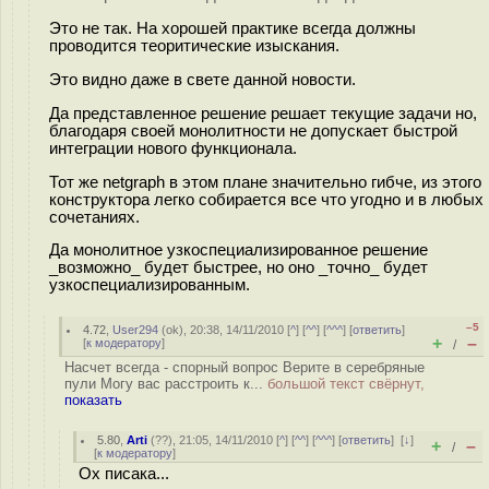
Это не так. На хорошей практике всегда должны
проводится теоритические изыскания.
Это видно даже в свете данной новости.
Да представленное решение решает текущие задачи но,
благодаря своей монолитности не допускает быстрой
интеграции нового функционала.
Тот же netgraph в этом плане значительно гибче, из этого
конструктора легко собирается все что угодно и в любых
сочетаниях.
Да монолитное узкоспециализированное решение
_возможно_ будет быстрее, но оно _точно_ будет
узкоспециализированным.
–5
4.72
,
User294
(
ok
), 20:38, 14/11/2010 [
^
] [
^^
] [
^^^
] [
ответить
]
+
–
[
к модератору
]
/
Насчет всегда - спорный вопрос Верите в серебряные
пули Могу вас расстроить к...
большой текст свёрнут,
показать
5.80
,
Arti
(
??
), 21:05, 14/11/2010 [
^
] [
^^
] [
^^^
] [
ответить
]
[
↓
]
+
–
/
[
к модератору
]
Ох писака...