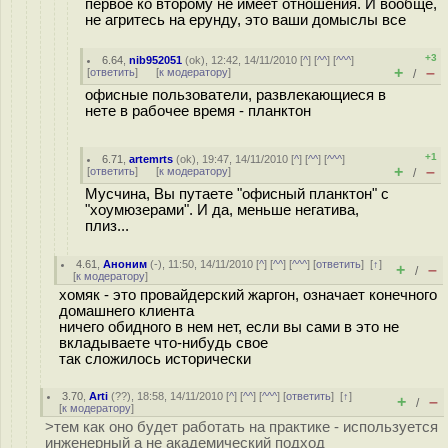
первое ко второму не имеет отношения. И вообще,
не агритесь на ерунду, это ваши домыслы все
+3
6.64
,
nib952051
(
ok
), 12:42, 14/11/2010 [
^
] [
^^
] [
^^^
]
+
–
[
ответить
]
[
к модератору
]
/
офисные пользователи, развлекающиеся в
нете в рабочее время - планктон
+1
6.71
,
artemrts
(
ok
), 19:47, 14/11/2010 [
^
] [
^^
] [
^^^
]
+
–
[
ответить
]
[
к модератору
]
/
Мусчина, Вы путаете "офисный планктон" с
"хоумюзерами". И да, меньше негатива,
плиз...
4.61
,
Аноним
(
-
), 11:50, 14/11/2010 [
^
] [
^^
] [
^^^
] [
ответить
]
[
↑
]
+
–
/
[
к модератору
]
хомяк - это провайдерский жаргон, означает конечного
домашнего клиента
ничего обидного в нем нет, если вы сами в это не
вкладываете что-нибудь свое
так сложилось исторически
3.70
,
Arti
(
??
), 18:58, 14/11/2010 [
^
] [
^^
] [
^^^
] [
ответить
]
[
↑
]
+
–
/
[
к модератору
]
>тем как оно будет работать на практике - используется
инженерный а не академический подход