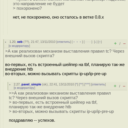
это направление не будет
> похоронено?
нет, не похоронено, оно осталось в ветке 0.8.х
1.20
,
xeb
(
??
), 21:47, 13/11/2010 [
ответить
] [
﹢﹢﹢
] [
· · ·
]
[
↓
] [
↑
]
+
–
/
[
к модератору
]
>А как реализован механизм выставления правил tc? Через
внешний вызов скрипта?
во-первых, есть встроенный шейпер на tbf, планирую так-же
внедрение htb
во-вторых, можно вызывать скрипты ip-up/ip-pre-up
2.27
,
pavel_simple
(
ok
), 22:41, 13/11/2010 [
^
] [
^^
] [
^^^
] [
ответить
]
+
–
/
[
к модератору
]
>>А как реализован механизм выставления правил
tc? Через внешний вызов скрипта?
> во-первых, есть встроенный шейпер на tbf,
планирую так-же внедрение htb
> во-вторых, можно вызывать скрипты ip-up/ip-pre-up
поздравляю -- успехов.