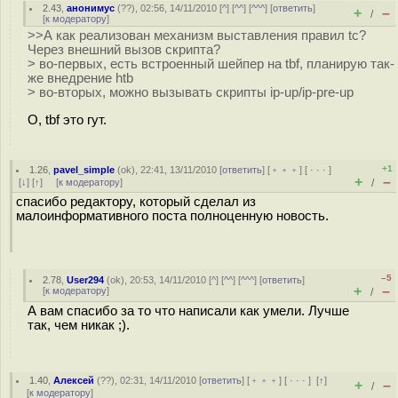
2.43
,
анонимус
(
??
), 02:56, 14/11/2010 [
^
] [
^^
] [
^^^
] [
ответить
]
+
–
/
[
к модератору
]
>>А как реализован механизм выставления правил tc?
Через внешний вызов скрипта?
> во-первых, есть встроенный шейпер на tbf, планирую так-
же внедрение htb
> во-вторых, можно вызывать скрипты ip-up/ip-pre-up
О, tbf это гут.
+1
1.26
,
pavel_simple
(
ok
), 22:41, 13/11/2010 [
ответить
] [
﹢﹢﹢
] [
· · ·
]
+
–
[
↓
] [
↑
] [
к модератору
]
/
спасибо редактору, который сделал из
малоинформативного поста полноценную новость.
–5
2.78
,
User294
(
ok
), 20:53, 14/11/2010 [
^
] [
^^
] [
^^^
] [
ответить
]
+
–
[
к модератору
]
/
А вам спасибо за то что написали как умели. Лучше
так, чем никак ;).
1.40
,
Алексей
(
??
), 02:31, 14/11/2010 [
ответить
] [
﹢﹢﹢
] [
· · ·
]
[
↑
]
+
–
/
[
к модератору
]