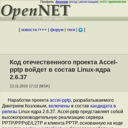
Профиль:
Аноним
(
вход
|
регистрация
)
неRU
opennet.me
[
новости
/
+++
|
форум
|
теги
|
]
Код отечественного проекта Accel-
pptp войдет в состав Linux-ядра
2.6.37
13.11.2010 17:12 (MSK)
Наработки проекта
accel-pptp
, разрабатываемого
Дмитрием Козловым,
включены
в состав
кандидата в
релизы
Linux-ядра 2.6.37. Accel-pptp представляет собой
высокопроизводительную реализацию сервера
PPTP/PPPoE/L2TP и клиента PPTP, основанную на коде