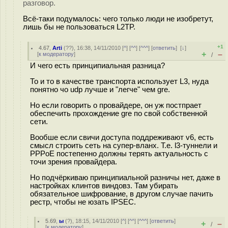
разговор.
Всё-таки подумалось: чего только люди не изобретут,
лишь бы не пользоваться L2TP.
+1
4.67
,
Arti
(
??
), 16:38, 14/11/2010 [
^
] [
^^
] [
^^^
] [
ответить
]
[
↓
]
+
–
[
к модератору
]
/
И чего есть принципиальная разница?
То и то в качестве транспорта использует L3, нуда
понятно чо udp лучше и "легче" чем gre.
Но если говорить о провайдере, он уж постпрает
обеспечить прохождение gre по свой собственной
сети.
Вообше если свичи доступа поддреживают v6, есть
смысл строить сеть на супер-вланх. Т.е. l3-туннели и
PPPoE постепенно должны терять актуальность с
точи зрения провайдера.
Но подчёркиваю принципиальной разничы нет, даже в
настройках клинтов виндовз. Там убирать
обязательное шифрование, в другом случае пачить
рестр, чтобы не юзать IPSEC.
5.69
,
ы
(
?
), 18:15, 14/11/2010 [
^
] [
^^
] [
^^^
] [
ответить
]
+
–
/
[
к модератору
]