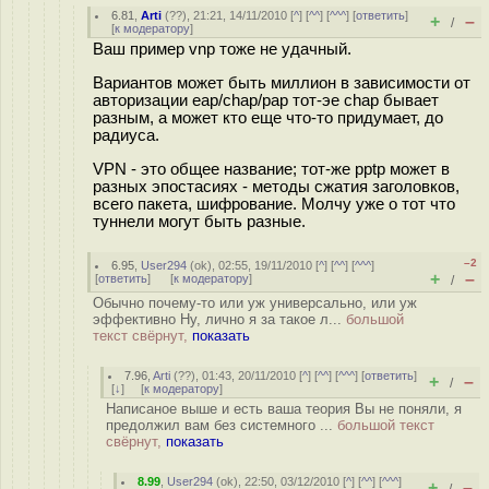
6.81
,
Arti
(
??
), 21:21, 14/11/2010 [
^
] [
^^
] [
^^^
] [
ответить
]
+
–
/
[
к модератору
]
Ваш пример vnp тоже не удачный.
Вариантов может быть миллион в зависимости от
авторизации eap/chap/pap тот-эе chap бывает
разным, а может кто еще что-то придумает, до
радиуса.
VPN - это общее название; тот-же pptp может в
разных эпостасиях - методы сжатия заголовков,
всего пакета, шифрование. Молчу уже о тот что
туннели могут быть разные.
–2
6.95
,
User294
(
ok
), 02:55, 19/11/2010 [
^
] [
^^
] [
^^^
]
+
–
[
ответить
]
[
к модератору
]
/
Обычно почему-то или уж универсально, или уж
эффективно Ну, лично я за такое л...
большой
текст свёрнут,
показать
7.96
,
Arti
(
??
), 01:43, 20/11/2010 [
^
] [
^^
] [
^^^
] [
ответить
]
+
–
/
[
↓
] [
к модератору
]
Написаное выше и есть ваша теория Вы не поняли, я
предолжил вам без системного ...
большой текст
свёрнут,
показать
8.99
,
User294
(
ok
), 22:50, 03/12/2010 [
^
] [
^^
] [
^^^
]
+
–