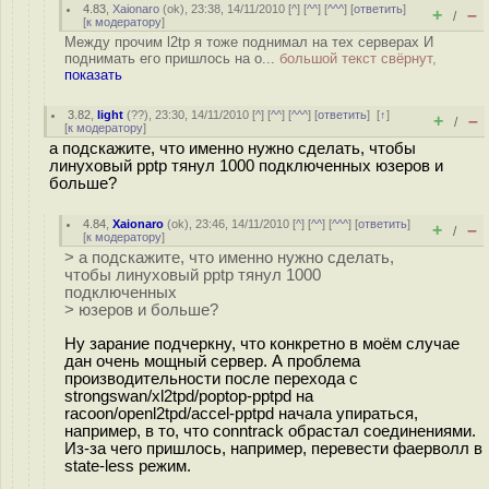
4.83
,
Xaionaro
(
ok
), 23:38, 14/11/2010 [
^
] [
^^
] [
^^^
] [
ответить
]
+
–
/
[
к модератору
]
Между прочим l2tp я тоже поднимал на тех серверах И
поднимать его пришлось на o...
большой текст свёрнут,
показать
3.82
,
light
(
??
), 23:30, 14/11/2010 [
^
] [
^^
] [
^^^
] [
ответить
]
[
↑
]
+
–
/
[
к модератору
]
а подскажите, что именно нужно сделать, чтобы
линуховый pptp тянул 1000 подключенных юзеров и
больше?
4.84
,
Xaionaro
(
ok
), 23:46, 14/11/2010 [
^
] [
^^
] [
^^^
] [
ответить
]
+
–
/
[
к модератору
]
> а подскажите, что именно нужно сделать,
чтобы линуховый pptp тянул 1000
подключенных
> юзеров и больше?
Ну зарание подчеркну, что конкретно в моём случае
дан очень мощный сервер. А проблема
производительности после перехода с
strongswan/xl2tpd/poptop-pptpd на
racoon/openl2tpd/accel-pptpd начала упираться,
например, в то, что conntrack обрастал соединениями.
Из-за чего пришлось, например, перевести фаерволл в
state-less режим.