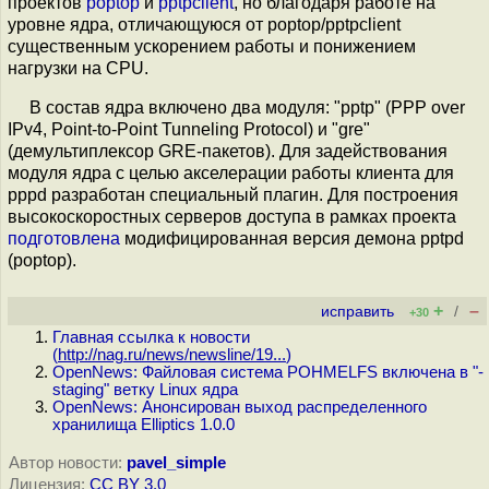
проектов
poptop
и
pptpclient
, но благодаря работе на
уровне ядра, отличающуюся от poptop/pptpclient
существенным ускорением работы и понижением
нагрузки на CPU.
В состав ядра включено два модуля: "pptp" (PPP over
IPv4, Point-to-Point Tunneling Protocol) и "gre"
(демультиплексор GRE-пакетов). Для задействования
модуля ядра с целью акселерации работы клиента для
pppd разработан специальный плагин. Для построения
высокоскоростных серверов доступа в рамках проекта
подготовлена
модифицированная версия демона pptpd
(poptop).
+
–
исправить
/
+30
Главная ссылка к новости
(
http://nag.ru/news/newsline/19...
)
OpenNews: Файловая система POHMELFS включена в "-
staging" ветку Linux ядра
OpenNews: Анонсирован выход распределенного
хранилища Elliptics 1.0.0
Автор новости:
pavel_simple
Лицензия:
CC BY 3.0