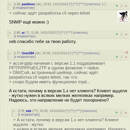
2.29
,
pavlinux
(
ok
), 23:53, 13/11/2010 [
^
] [
^^
] [
^^^
] [
ответить
]
[
↑
]
+
–
/
[
к модератору
]
> сейчас идёт разработка cli через telnet
SNMP ещё можно :)
2.60
,
ы
(
?
), 11:06, 14/11/2010 [
^
] [
^^
] [
^^^
] [
ответить
]
+
–
/
[
к модератору
]
xeb спасибо тебе за твою работу.
–5
2.77
,
User294
(
ok
), 20:49, 14/11/2010 [
^
] [
^^
] [
^^^
] [
ответить
]
+
–
[
к модератору
]
/
> accel-pptp начиная с версии 1.1 поддерживает
PPTP/PPPoE/L2TP в одном флаконе + radius
> DM/CoA, встроенный шейпер, сейчас идёт
разработка cli через telnet, так что
> скоро будем иметь функционал mpd...
А кстати, почему в версии 1.х нет клиента? Клиент аццеля
- жутко нужен в всяких мелких железяках например.
Надеюсь, это направление не будет похоронено?
3.79
,
xeb
(
??
), 20:55, 14/11/2010 [
^
] [
^^
] [
^^^
] [
ответить
]
+
–
/
[
к модератору
]
> А кстати, почему в версии 1.х нет клиента? Клиент
аццеля - жутко
> нужен в всяких мелких железяках например. Надеюсь,