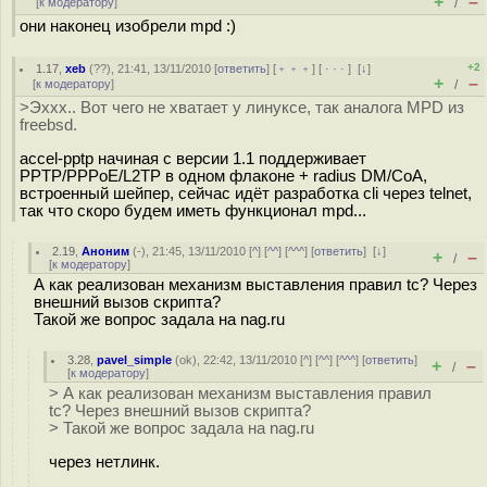
+
–
[
к модератору
]
/
они наконец изобрели mpd :)
+2
1.17
,
xeb
(
??
), 21:41, 13/11/2010 [
ответить
] [
﹢﹢﹢
] [
· · ·
]
[
↓
]
+
–
[
к модератору
]
/
>Эххх.. Вот чего не хватает у линуксе, так аналога MPD из
freebsd.
accel-pptp начиная с версии 1.1 поддерживает
PPTP/PPPoE/L2TP в одном флаконе + radius DM/CoA,
встроенный шейпер, сейчас идёт разработка cli через telnet,
так что скоро будем иметь функционал mpd...
2.19
,
Аноним
(
-
), 21:45, 13/11/2010 [
^
] [
^^
] [
^^^
] [
ответить
]
[
↓
]
+
–
/
[
к модератору
]
А как реализован механизм выставления правил tc? Через
внешний вызов скрипта?
Такой же вопрос задала на nag.ru
3.28
,
pavel_simple
(
ok
), 22:42, 13/11/2010 [
^
] [
^^
] [
^^^
] [
ответить
]
+
–
/
[
к модератору
]
> А как реализован механизм выставления правил
tc? Через внешний вызов скрипта?
> Такой же вопрос задала на nag.ru
через нетлинк.