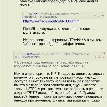
участке "клиент-провайдер", у PPP еще долгая
жизнь.
7.97
,
Arti
(
??
), 02:06, 21/11/2010 [
^
] [
^^
] [
^^^
]
+
–
/
[
ответить
]
[
к модератору
]
http://www.faqs.org/rfcs/rfc3069.html
Про V6 заикнулся исключительно в свете
мультикаста.
Использовать шифрование ТРАФИКА в системе
"абонент-провайдер" неэффективно.
–5
4.76
,
User294
(
ok
), 20:47, 14/11/2010 [
^
] [
^^
] [
^^^
] [
ответить
]
+
–
[
↑
] [
к модератору
]
/
> Всё-таки подумалось: чего только люди не
изобретут, лишь бы не пользоваться L2TP.
Никто и не спорит что PPTP гадость, однако ж гадость
почему-то упорно юзается провами и хомяками для
доступа в инет. И как-то нельзя взять да и запретить
им это в стиле "с завтрашнего дня, сцуки, юзаете
только L2TP". А раз так - есть потребность в решении
задачи "PPTP должен быстро работать". Правда
просто? Теперь я кажется понимаю почему появился
анекдот про инженера, физика, математика и пожар... :)