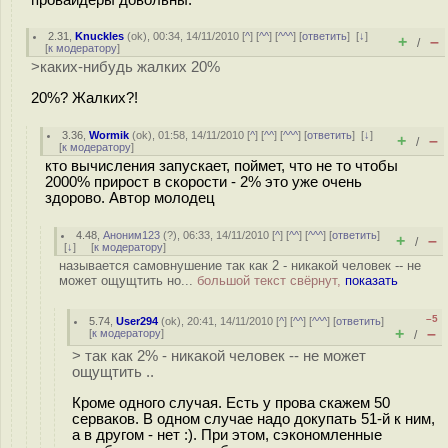
провайдеры довольны.
2.31
,
Knuckles
(
ok
), 00:34, 14/11/2010 [
^
] [
^^
] [
^^^
] [
ответить
]
[
↓
]
+
–
/
[
к модератору
]
>каких-нибудь жалких 20%
20%? Жалких?!
3.36
,
Wormik
(
ok
), 01:58, 14/11/2010 [
^
] [
^^
] [
^^^
] [
ответить
]
[
↓
]
+
–
/
[
к модератору
]
кто вычисления запускает, поймет, что не то чтобы
2000% прирост в скорости - 2% это уже очень
здорово. Автор молодец
4.48
,
Аноним123
(
?
), 06:33, 14/11/2010 [
^
] [
^^
] [
^^^
] [
ответить
]
+
–
/
[
↓
] [
к модератору
]
называется самовнушение так как 2 - никакой человек -- не
может ощущтить но...
большой текст свёрнут,
показать
–5
5.74
,
User294
(
ok
), 20:41, 14/11/2010 [
^
] [
^^
] [
^^^
] [
ответить
]
+
–
[
к модератору
]
/
> так как 2% - никакой человек -- не может
ощущтить ..
Кроме одного случая. Есть у прова скажем 50
серваков. В одном случае надо докупать 51-й к ним,
а в другом - нет :). При этом, сэкономленные