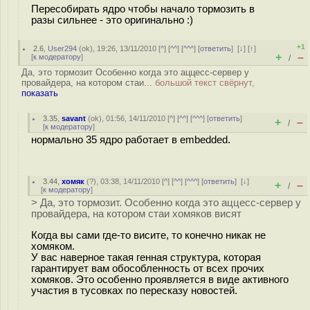
Пересобирать ядро чтобы начало тормозить в
разы сильнее - это оригинально :)
+1
2.6
,
User294
(
ok
), 19:26, 13/11/2010 [
^
] [
^^
] [
^^^
] [
ответить
]
[
↓
] [
↑
]
+
–
[
к модератору
]
/
Да, это тормозит Особенно когда это аццесс-сервер у
провайдера, на котором стаи...
большой текст свёрнут,
показать
3.35
,
savant
(
ok
), 01:56, 14/11/2010 [
^
] [
^^
] [
^^^
] [
ответить
]
+
–
/
[
к модератору
]
нормально 35 ядро работает в embedded.
3.44
,
хомяк
(
?
), 03:38, 14/11/2010 [
^
] [
^^
] [
^^^
] [
ответить
]
[
↓
]
+
–
/
[
к модератору
]
> Да, это тормозит. Особенно когда это аццесс-сервер у
провайдера, на котором стаи хомяков висят
Когда вы сами где-то висите, то конечно никак не
хомяком.
У вас наверное такая генная структура, которая
гарантирует вам обособленность от всех прочих
хомяков. Это особенно проявляется в виде активного
участия в тусовках по пересказу новостей.