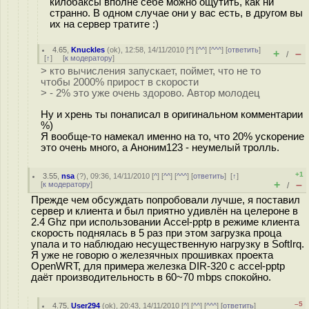
килобаксы вполне себе можно ощутить, как ни
странно. В одном случае они у вас есть, в другом вы
их на сервер тратите :)
4.65
,
Knuckles
(
ok
), 12:58, 14/11/2010 [
^
] [
^^
] [
^^^
] [
ответить
]
+
–
/
[
↑
] [
к модератору
]
> кто вычисления запускает, поймет, что не то
чтобы 2000% прирост в скорости
> - 2% это уже очень здорово. Автор молодец
Ну и хрень ты понаписал в оригинальном комментарии
%)
Я вообще-то намекал именно на то, что 20% ускорение
это очень много, а Аноним123 - неумелый тролль.
+1
3.55
,
nsa
(
?
), 09:36, 14/11/2010 [
^
] [
^^
] [
^^^
] [
ответить
]
[
↑
]
+
–
[
к модератору
]
/
Прежде чем обсуждать попробовали лучше, я поставил
сервер и клиента и был приятно удивлён на целероне в
2.4 Ghz при использовании Accel-pptp в режиме клиента
скорость поднялась в 5 раз при этом загрузка проца
упала и то наблюдаю несущественную нагрузку в SoftIrq.
Я уже не говорю о железячных прошивках проекта
OpenWRT, для примера железка DIR-320 с accel-pptp
даёт производительность в 60~70 mbps спокойно.
–5
4.75
,
User294
(
ok
), 20:43, 14/11/2010 [
^
] [
^^
] [
^^^
] [
ответить
]