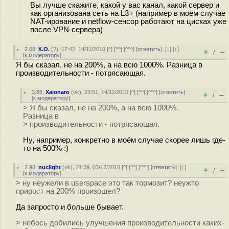
Вы лучше скажите, какой у вас канал, какой сервер и
как организована сеть на L3+ (например в моём случае
NAT-ирование и netflow-сенсор работают на цисках уже
после VPN-сервера)
2.68
,
К.О.
(
?
), 17:42, 14/11/2010 [
^
] [
^^
] [
^^^
] [
ответить
]
[
↓
] [
↑
]
+
–
/
[
к модератору
]
Я бы сказал, не на 200%, а на всю 1000%. Разница в
производительности - потрясающая.
3.85
,
Xaionaro
(
ok
), 23:51, 14/11/2010 [
^
] [
^^
] [
^^^
] [
ответить
]
+
–
/
[
к модератору
]
> Я бы сказал, не на 200%, а на всю 1000%.
Разница в
> производительности - потрясающая.
Ну, например, конкретно в моём случае скорее лишь где-
то на 500% :)
2.98
,
nuclight
(
ok
), 21:39, 03/12/2010 [
^
] [
^^
] [
^^^
] [
ответить
]
[
↑
]
+
–
/
[
к модератору
]
> ну неужели в userspace это так тормозит? неужто
прирост на 200% произошел?
Да запросто и больше бывает.
> небось добились улучшения производительности каких-