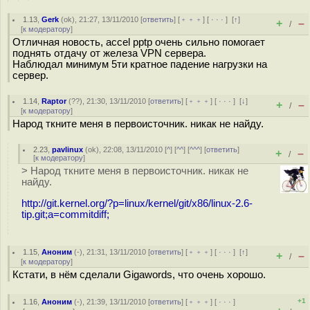
1.13
,
Gerk
(
ok
), 21:27, 13/11/2010 [
ответить
] [
﹢﹢﹢
] [
· · ·
]
[
↑
]
+
–
/
[
к модератору
]
Отличная новость, accel pptp очень сильно помогает
поднять отдачу от железа VPN сервера.
Наблюдал минимум 5ти кратное падение нагрузки на
сервер.
1.14
,
Raptor
(
??
), 21:30, 13/11/2010 [
ответить
] [
﹢﹢﹢
] [
· · ·
]
[
↓
]
+
–
/
[
к модератору
]
Народ ткните меня в первоисточник. никак не найду.
2.23
,
pavlinux
(
ok
), 22:08, 13/11/2010 [
^
] [
^^
] [
^^^
] [
ответить
]
+
–
/
[
к модератору
]
> Народ ткните меня в первоисточник. никак не
найду.
http://git.kernel.org/?p=linux/kernel/git/x86/linux-2.6-
tip.git;a=commitdiff;
1.15
,
Аноним
(
-
), 21:31, 13/11/2010 [
ответить
] [
﹢﹢﹢
] [
· · ·
]
[
↑
]
+
–
/
[
к модератору
]
Кстати, в нём сделали Gigawords, что очень хорошо.
+1
1.16
,
Аноним
(
-
), 21:39, 13/11/2010 [
ответить
] [
﹢﹢﹢
] [
· · ·
]