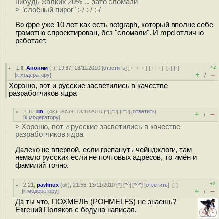
нибудь жалких 20% ... зато сломали
> "слоёный пирог" :-/ :-/ :-/
Во фре уже 10 лет как есть netgraph, который вполне себе
грамотно спроектирован, без "сломали". И mpd отлично
работает.
+2
1.8
,
Аноним
(
-
), 19:37, 13/11/2010 [
ответить
] [
﹢﹢﹢
] [
· · ·
]
[
↓
] [
↑
]
+
–
[
к модератору
]
/
Хорошо, вот и русские засветились в качестве
разработчиков ядра
2.11
,
rm_
(
ok
), 20:59, 13/11/2010 [
^
] [
^^
] [
^^^
] [
ответить
]
+
–
/
[
к модератору
]
> Хорошо, вот и русские засветились в качестве
разработчиков ядра
Далеко не впервой, если грепануть чейнджлоги, там
немало русских если не почтовых адресов, то имён и
фамилий точно.
+2
2.21
,
pavlinux
(
ok
), 21:55, 13/11/2010 [
^
] [
^^
] [
^^^
] [
ответить
]
[
↓
]
+
–
[
к модератору
]
/
Да ты что, ПОХМЕЛЬ (POHMELFS) не знаешь?
Евгений Поляков с бодуна написал.