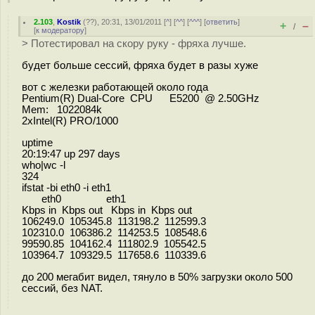
2.103
,
Kostik
(
??
), 20:31, 13/01/2011 [
^
] [
^^
] [
^^^
] [
ответить
]
+
–
/
[
к модератору
]
> Потестировал на скору руку - фряха лучше.
будет больше сессий, фряха будет в разы хуже
вот с железки работающей около года
Pentium(R) Dual-Core CPU E5200 @ 2.50GHz
Mem: 1022084k
2xIntel(R) PRO/1000
uptime
20:19:47 up 297 days
who|wc -l
324
ifstat -bi eth0 -i eth1
eth0 eth1
Kbps in Kbps out Kbps in Kbps out
106249.0 105345.8 113198.2 112599.3
102310.0 106386.2 114253.5 108548.6
99590.85 104162.4 111802.9 105542.5
103964.7 109329.5 117658.6 110339.6
до 200 мегабит видел, тянуло в 50% загрузки около 500
сессий, без NAT.