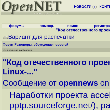
НОВОСТИ
(
+
)
КОНТ
форумы
помощь
поиск
регистр
"Код отечественного проект
Вариант для распечатки
Форум
Разговоры, обсуждение новостей
Изначальное сообщение
"Код отечественного проек
Linux-..."
Сообщение от
opennews
on
Наработки проекта accel
pptp.sourceforge.net
/), 