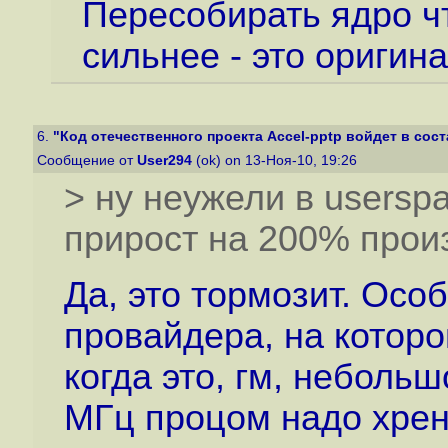
Пересобирать ядро ч
сильнее - это оригина
6.
"Код отечественного проекта Accel-pptp войдет в соста
Сообщение от
User294
(ok) on 13-Ноя-10, 19:26
> ну неужели в usersp
прирост на 200% про
Да, это тормозит. Осо
провайдера, на которо
когда это, гм, небольш
МГц процом надо хрен