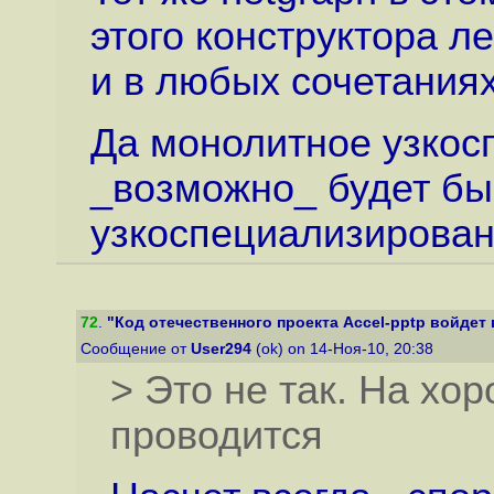
этого конструктора ле
и в любых сочетаниях
Да монолитное узко
_возможно_ будет быс
узкоспециализирова
72
.
"Код отечественного проекта Accel-pptp войдет в
Сообщение от
User294
(ok) on 14-Ноя-10, 20:38
> Это не так. На хо
проводится