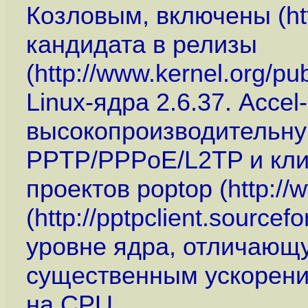
Козловым, включены (
ht
кандидата в релизы
(
http://www.kernel.org/pub
Linux-ядра 2.6.37. Acce
высокопроизводительну
PPTP/PPPoE/L2TP и кли
проектов poptop (
http://
(
http://pptpclient.sourcefo
уровне ядра, отличающую
существенным ускорени
на CPU.