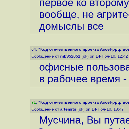
первое ко второму
вообще, не агрите
домыслы все
64.
"Код отечественного проекта Accel-pptp вой
Сообщение от
nib952051
(ok) on 14-Ноя-10, 12:42
офисные пользова
в рабочее время -
71
.
"Код отечественного проекта Accel-pptp вой
Сообщение от
artemrts
(ok) on 14-Ноя-10, 19:47
Мусчина, Вы пута