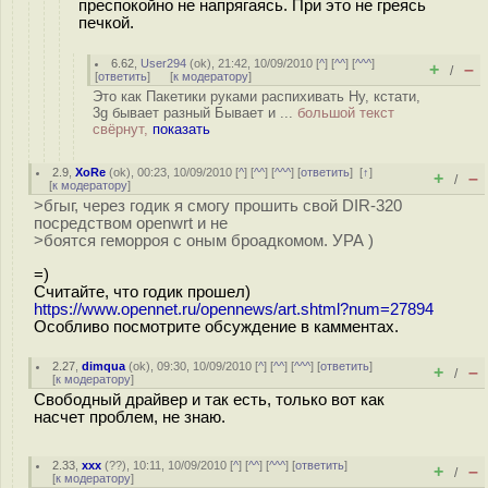
преспокойно не напрягаясь. При это не греясь
печкой.
6.62
,
User294
(
ok
), 21:42, 10/09/2010 [
^
] [
^^
] [
^^^
]
+
–
/
[
ответить
]
[
к модератору
]
Это как Пакетики руками распихивать Ну, кстати,
3g бывает разный Бывает и ...
большой текст
свёрнут,
показать
2.9
,
XoRe
(
ok
), 00:23, 10/09/2010 [
^
] [
^^
] [
^^^
] [
ответить
]
[
↑
]
+
–
/
[
к модератору
]
>бгыг, через годик я смогу прошить свой DIR-320
посредством openwrt и не
>боятся геморроя с оным броадкомом. УРА )
=)
Считайте, что годик прошел)
https://www.opennet.ru/opennews/art.shtml?num=27894
Особливо посмотрите обсуждение в камментах.
2.27
,
dimqua
(
ok
), 09:30, 10/09/2010 [
^
] [
^^
] [
^^^
] [
ответить
]
+
–
/
[
к модератору
]
Свободный драйвер и так есть, только вот как
насчет проблем, не знаю.
2.33
,
xxx
(
??
), 10:11, 10/09/2010 [
^
] [
^^
] [
^^^
] [
ответить
]
+
–
/
[
к модератору
]