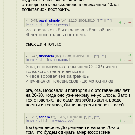
а теперь хоть бы сколково в ближайшие 40лет
попытались построить...
6.45
,
pavel_simple
(
ok
), 12:25, 10/09/2010 [
^
] [
^^
] [
^^^
]
+
–
/
[
ответить
]
[
к модератору
]
>а теперь хоть бы сколково в ближайшие
40лет попытались построить...
смех да и только
+1
6.47
,
filosofem
(
ok
), 12:38, 10/09/2010 [
^
] [
^^
] [
^^^
]
+
–
[
ответить
]
[
к модератору
]
/
>ога, вспомним как в бывшем СССР ничего
толкового сделать не могли
>и все воровали из за границы
>начиная от телевизоров - до мотоциклов
ога, ога. Воровали и повторяли с отставанием лет
на 20-30, когда оно уже никому не ус...лось. Зато в
тех отраслях, где сами разрабатывали, вроде
военки и космоса, были впереди планеты всей.
+2
6.57
,
sandro
(
?
), 16:05, 10/09/2010 [
^
] [
^^
] [
^^^
]
+
–
[
ответить
]
[
↓
] [
к модератору
]
/
Вы бред несёте. До решения в начале 70-х о
том, что будем сдирать америкосовские