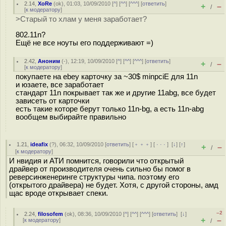
2.14
,
XoRe
(
ok
), 01:03, 10/09/2010 [
^
] [
^^
] [
^^^
] [
ответить
]
+
–
/
[
к модератору
]
>Старый то хлам у меня заработает?
802.11n?
Ещё не все ноуты его поддерживают =)
2.42
,
Аноним
(
-
), 12:19, 10/09/2010 [
^
] [
^^
] [
^^^
] [
ответить
]
+
–
/
[
к модератору
]
покупаете на ebey карточку за ~30$ minpciE для 11n
и юзаете, все заработает
стандарт 11n покрывает так же и другие 11abg, все будет
зависеть от карточки
есть такие которе берут только 11n-bg, а есть 11n-abg
вообщем выбирайте правильно
1.21
,
ideafix
(
?
), 06:32, 10/09/2010 [
ответить
] [
﹢﹢﹢
] [
· · ·
]
[
↓
] [
↑
]
+
–
/
[
к модератору
]
И нвидия и АТИ помнится, говорили что открытый
драйвер от производителя очень сильно бы помог в
реверсинженеринге структуры чипа. поэтому его
(открытого драйвера) не будет. Хотя, с другой стороны, амд
щас вроде открывает спеки.
–2
2.24
,
filosofem
(
ok
), 08:36, 10/09/2010 [
^
] [
^^
] [
^^^
] [
ответить
]
[
↓
]
+
–
[
к модератору
]
/