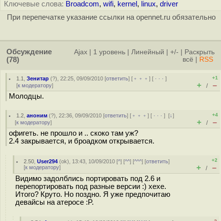
Ключевые слова:
Broadcom
,
wifi
,
kernel
,
linux
,
driver
При перепечатке указание ссылки на opennet.ru обязательно
Обсуждение
Ajax
|
1 уровень
|
Линейный
|
+/-
|
Раскрыть
(78)
всё
|
RSS
+1
1.1
,
Зенитар
(
?
), 22:25, 09/09/2010 [
ответить
] [
﹢﹢﹢
] [
· · ·
]
+
–
[
к модератору
]
/
Молодцы.
+4
1.2
,
аноним
(
?
), 22:36, 09/09/2010 [
ответить
] [
﹢﹢﹢
] [
· · ·
]
[
↓
]
+
–
[
к модератору
]
/
офигеть. не прошло и .. скоко там уж?
2.4 закрывается, и броадком открывается.
+2
2.50
,
User294
(
ok
), 13:43, 10/09/2010 [
^
] [
^^
] [
^^^
] [
ответить
]
+
–
[
к модератору
]
/
Видимо задолблись портировать под 2.6 и
перепортировать под разные версии :) хехе.
Итого? Круто. Но поздно. Я уже предпочитаю
девайсы на атеросе :P.