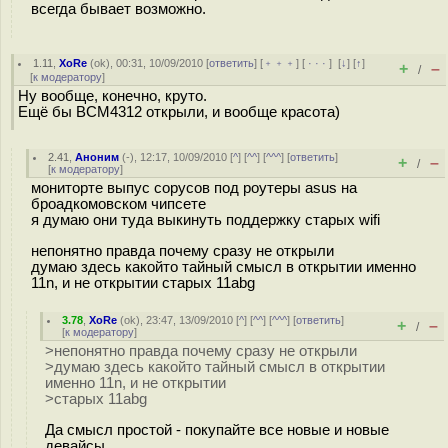
всегда бывает возможно.
1.11
,
XoRe
(
ok
), 00:31, 10/09/2010 [
ответить
] [
﹢﹢﹢
] [
· · ·
]
[
↓
] [
↑
]
+
–
/
[
к модератору
]
Ну вообще, конечно, круто.
Ещё бы BCM4312 открыли, и вообще красота)
2.41
,
Аноним
(
-
), 12:17, 10/09/2010 [
^
] [
^^
] [
^^^
] [
ответить
]
+
–
/
[
к модератору
]
мониторте выпус сорусов под роутеры asus на
броадкомовском чипсете
я думаю они туда выкинуть поддержку старых wifi
непонятно правда почему сразу не открыли
думаю здесь какойто тайный смысл в открытии именно
11n, и не открытии старых 11abg
3.78
,
XoRe
(
ok
), 23:47, 13/09/2010 [
^
] [
^^
] [
^^^
] [
ответить
]
+
–
/
[
к модератору
]
>непонятно правда почему сразу не открыли
>думаю здесь какойто тайный смысл в открытии
именно 11n, и не открытии
>старых 11abg
Да смысл простой - покупайте все новые и новые
девайсы.