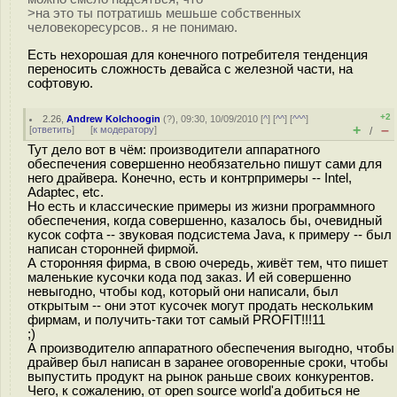
>на это ты потратишь мешьше собственных
человекоресурсов.. я не понимаю.
Есть нехорошая для конечного потребителя тенденция
переносить сложность девайса с железной части, на
софтовую.
+2
2.26
,
Andrew Kolchoogin
(
?
), 09:30, 10/09/2010 [
^
] [
^^
] [
^^^
]
+
–
[
ответить
]
[
к модератору
]
/
Тут дело вот в чём: производители аппаратного
обеспечения совершенно необязательно пишут сами для
него драйвера. Конечно, есть и контрпримеры -- Intel,
Adaptec, etc.
Но есть и классические примеры из жизни программного
обеспечения, когда совершенно, казалось бы, очевидный
кусок софта -- звуковая подсистема Java, к примеру -- был
написан сторонней фирмой.
А сторонняя фирма, в свою очередь, живёт тем, что пишет
маленькие кусочки кода под заказ. И ей совершенно
невыгодно, чтобы код, который они написали, был
открытым -- они этот кусочек могут продать нескольким
фирмам, и получить-таки тот самый PROFIT!!!11
;)
А производителю аппаратного обеспечения выгодно, чтобы
драйвер был написан в заранее оговоренные сроки, чтобы
выпустить продукт на рынок раньше своих конкурентов.
Чего, к сожалению, от open source world'а добиться не