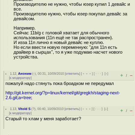
Производителю не нужно, чтобы юзер купил 1 девайс и
все.
Производителю нужно, чтобы юзер покупал девайс за
девайсом.
Например.
Сейчас 11b/g с головой хватает для обычного
использования (11n ещё не так распространен).
И изза 11n лично я новый девайс не куплю.
Но если ввести новую переменную: "для 11n есть
драйвер в сырцах", то я уже подумаю насчет нового
устройства.
1.12
,
Аноним
(
-
), 00:31, 10/09/2010 [
ответить
] [
﹢﹢﹢
] [
· · ·
]
[
↑
]
+
–
/
[
к модератору
]
пожалуй надо стянуть пока броадком не передумал
http://git.kernel.org/?p=linux/kernel/git/gregkh/staging-next-
2.6.git;a=tree;
1.13
,
Vitold S
(
?
), 00:40, 10/09/2010 [
ответить
] [
﹢﹢﹢
] [
· · ·
]
[
↓
]
+
–
/
[
к модератору
]
Старый то хлам у меня заработает?