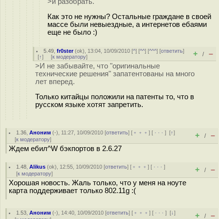
>и разобрать.
Как это не нужны? Остальные граждане в своей
массе были невыездные, а интернетов ебаями
еще не было :)
5.49
,
fr0ster
(
ok
), 13:04, 10/09/2010 [
^
] [
^^
] [
^^^
] [
ответить
]
+
–
/
[
↑
] [
к модератору
]
>И не забывайте, что "оригинальные
технические решения" запатентованы на много
лет вперед.
Только китайцы положили на патенты то, что в
русском языке хотят запретить.
1.36
,
Аноним
(
-
), 11:27, 10/09/2010 [
ответить
] [
﹢﹢﹢
] [
· · ·
]
[
↑
]
+
–
/
[
к модератору
]
Ждем ебил^W бэкпортов в 2.6.27
1.48
,
Alikus
(
ok
), 12:55, 10/09/2010 [
ответить
] [
﹢﹢﹢
] [
· · ·
]
+
–
/
[
к модератору
]
Хорошая новость. Жаль только, что у меня на ноуте
карта поддерживает только 802.11g :(
1.53
,
Аноним
(
-
), 14:40, 10/09/2010 [
ответить
] [
﹢﹢﹢
] [
· · ·
]
[
↓
]
+
–
/