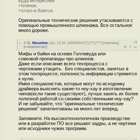
куда интересней
>плёнок.
>этого и боятся.
Оригинальные технические решения утаскиваются с
помощью промышленного шпионажа. Все остальное
много дороже.
+2
4.39
,
filosofem
(
ok
), 12:10, 10/09/2010 [
^
] [
^^
] [
^^^
] [
ответить
]
+
–
[
к модератору
]
/
Мифы и байки на основе Голливуда или
совковой пропаганды про шпионов.
Даже если описание всего техпроцесса с
чертежами утащить. Без специалистов, занятых в
этом техпроцессе, полезность информации стремится
к нулю.
Имея специалистов, которые могут по исходнику
драйвера выяснить какие-то ноу-хау в изготовлении
чипов(если такие существуют), лучше занять их более
полезной работой со своими собственными ноу-хау?
И не забывайте, что "оригинальные технические
решения" запатентованы на много лет вперед.
Запомните. На высокотехнологичном производстве
или в разработке ПО все решают кадры, а не чертежи
или исходники чужих программ.