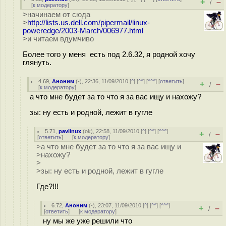
+
–
/
[
к модератору
]
>начинаем от сюда
>
http://lists.us.dell.com/pipermail/linux-
poweredge/2003-March/006977.html
>и читаем вдумчиво
Более того у меня есть под 2.6.32, я родной хочу
глянуть.
4.69
,
Аноним
(
-
), 22:36, 11/09/2010 [
^
] [
^^
] [
^^^
] [
ответить
]
+
–
/
[
к модератору
]
а что мне будет за то что я за вас ищу и нахожу?
зы: ну есть и родной, лежит в гугле
5.71
,
pavlinux
(
ok
), 22:58, 11/09/2010 [
^
] [
^^
] [
^^^
]
+
–
/
[
ответить
]
[
к модератору
]
>а что мне будет за то что я за вас ищу и
>нахожу?
>
>зы: ну есть и родной, лежит в гугле
Где?!!!
6.72
,
Аноним
(
-
), 23:07, 11/09/2010 [
^
] [
^^
] [
^^^
]
+
–
/
[
ответить
]
[
к модератору
]
ну мы же уже решили что