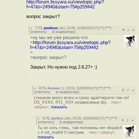
http://forum.lissyara.su/viewtopic.php?
f=47&t=24940&start=75#p259442
вопрос закрыт?
7.73
,
pavlinux
(
ok
), 23:09, 11/09/2010 [
^
] [
^^
] [
^^^
]
+
–
/
[
ответить
]
[
к модератору
]
>ну мы же уже решили что
>
http://forum.lissyara.su/viewtopic.php?
f=47&t=24940&start=75#p259442
>
>вопрос закрыт?
Закрыт. Но нужно под 2.6.27+ :)
8.74
,
Аноним
(
-
), 23:15, 11/09/2010 [
^
] [
^^
] [
^^^
]
+
–
/
[
ответить
]
[
к модератору
]
слишком много всего и сразу адаптируете там osl
OS_XXXX, RTL_XXX независимые фу...
текст
свёрнут,
показать
9.75
,
pavlinux
(
ok
), 23:28, 11/09/2010 [
^
] [
^^
] [
^^^
]
+
–
/
[
ответить
]
[
к модератору
]
Ты их хоть глянь, там половины нет dispatch
c if init_mathif 0 смотрим...
текст свёрнут,
показать