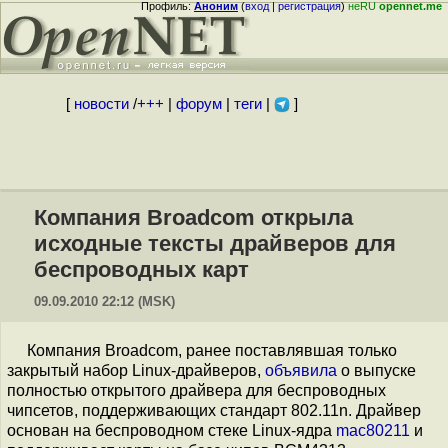
Профиль:
Аноним
(
вход
|
регистрация
)
неRU
opennet.me
[
новости
/
+++
|
форум
|
теги
|
]
Компания Broadcom открыла
исходные тексты драйверов для
беспроводных карт
09.09.2010 22:12 (MSK)
Компания Broadcom, ранее поставлявшая только
закрытый набор Linux-драйверов,
объявила
о выпуске
полностью открытого драйвера для беспроводных
чипсетов, поддерживающих стандарт 802.11n. Драйвер
основан на беспроводном стеке Linux-ядра
mac80211
и