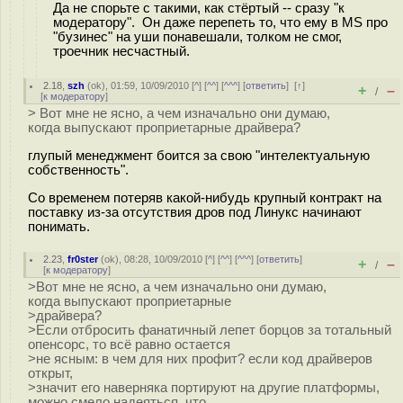
Да не спорьте с такими, как стёртый -- сразу "к
модератору". Он даже перепеть то, что ему в MS про
"бузинес" на уши понавешали, толком не смог,
троечник несчастный.
2.18
,
szh
(
ok
), 01:59, 10/09/2010 [
^
] [
^^
] [
^^^
] [
ответить
]
[
↑
]
+
–
/
[
к модератору
]
> Вот мне не ясно, а чем изначально они думаю,
когда выпускают проприетарные драйвера?
глупый менеджмент боится за свою "интелектуальную
собственность".
Со временем потеряв какой-нибудь крупный контракт на
поставку из-за отсутствия дров под Линукс начинают
понимать.
2.23
,
fr0ster
(
ok
), 08:28, 10/09/2010 [
^
] [
^^
] [
^^^
] [
ответить
]
+
–
/
[
к модератору
]
>Вот мне не ясно, а чем изначально они думаю,
когда выпускают проприетарные
>драйвера?
>Если отбросить фанатичный лепет борцов за тотальный
опенсорс, то всё равно остается
>не ясным: в чем для них профит? если код драйверов
открыт,
>значит его наверняка портируют на другие платформы,
можно смело надеяться, что