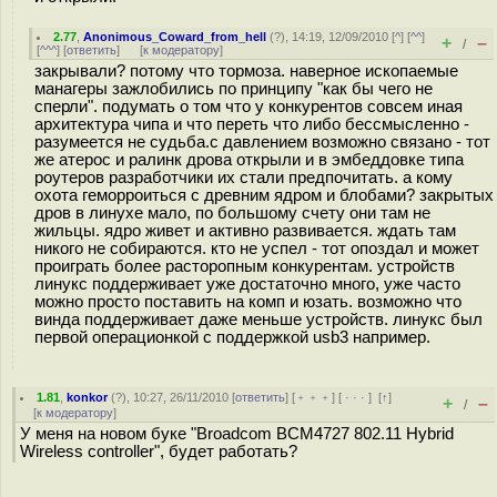
2.77
,
Anonimous_Coward_from_hell
(
?
), 14:19, 12/09/2010 [
^
] [
^^
]
+
–
/
[
^^^
] [
ответить
]
[
к модератору
]
закрывали? потому что тормоза. наверное ископаемые
манагеры зажлобились по принципу "как бы чего не
сперли". подумать о том что у конкурентов совсем иная
архитектура чипа и что переть что либо бессмысленно -
разумеется не судьба.с давлением возможно связано - тот
же атерос и ралинк дрова открыли и в эмбеддовке типа
роутеров разработчики их стали предпочитать. а кому
охота геморроиться с древним ядром и блобами? закрытых
дров в линухе мало, по большому счету они там не
жильцы. ядро живет и активно развивается. ждать там
никого не собираются. кто не успел - тот опоздал и может
проиграть более расторопным конкурентам. устройств
линукс поддерживает уже достаточно много, уже часто
можно просто поставить на комп и юзать. возможно что
винда поддерживает даже меньше устройств. линукс был
первой операционкой с поддержкой usb3 например.
1.81
,
konkor
(
?
), 10:27, 26/11/2010 [
ответить
] [
﹢﹢﹢
] [
· · ·
]
[
↑
]
+
–
/
[
к модератору
]
У меня на новом буке "Broadcom BCM4727 802.11 Hybrid
Wireless controller", будет работать?