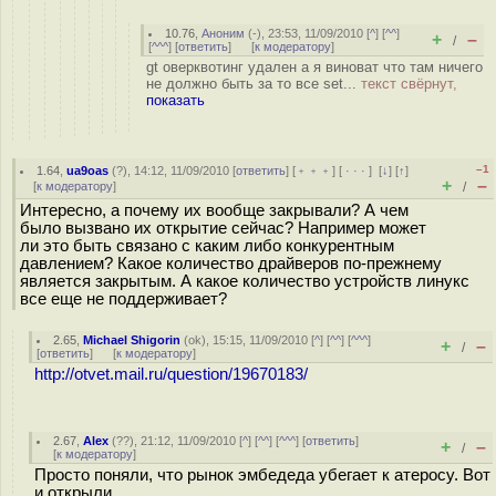
10.76
,
Аноним
(
-
), 23:53, 11/09/2010 [
^
] [
^^
]
+
–
/
[
^^^
] [
ответить
]
[
к модератору
]
gt оверквотинг удален а я виноват что там ничего
не должно быть за то все set...
текст свёрнут,
показать
–1
1.64
,
ua9oas
(
?
), 14:12, 11/09/2010 [
ответить
] [
﹢﹢﹢
] [
· · ·
]
[
↓
] [
↑
]
+
–
[
к модератору
]
/
Интересно, а почему их вообще закрывали? А чем
было вызвано их открытие сейчас? Например может
ли это быть связано с каким либо конкурентным
давлением? Какое количество драйверов по-прежнему
является закрытым. А какое количество устройств линукс
все еще не поддерживает?
2.65
,
Michael Shigorin
(
ok
), 15:15, 11/09/2010 [
^
] [
^^
] [
^^^
]
+
–
/
[
ответить
]
[
к модератору
]
http://otvet.mail.ru/question/19670183/
2.67
,
Alex
(
??
), 21:12, 11/09/2010 [
^
] [
^^
] [
^^^
] [
ответить
]
+
–
/
[
к модератору
]
Просто поняли, что рынок эмбедеда убегает к атеросу. Вот
и открыли.