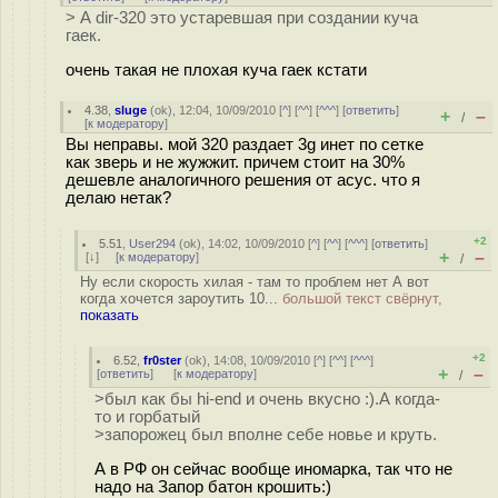
> А dir-320 это устаревшая при создании куча
гаек.
очень такая не плохая куча гаек кстати
4.38
,
sluge
(
ok
), 12:04, 10/09/2010 [
^
] [
^^
] [
^^^
] [
ответить
]
+
–
/
[
к модератору
]
Вы неправы. мой 320 раздает 3g инет по сетке
как зверь и не жужжит. причем стоит на 30%
дешевле аналогичного решения от асус. что я
делаю нетак?
+2
5.51
,
User294
(
ok
), 14:02, 10/09/2010 [
^
] [
^^
] [
^^^
] [
ответить
]
+
–
[
↓
] [
к модератору
]
/
Ну если скорость хилая - там то проблем нет А вот
когда хочется зароутить 10...
большой текст свёрнут,
показать
+2
6.52
,
fr0ster
(
ok
), 14:08, 10/09/2010 [
^
] [
^^
] [
^^^
]
+
–
[
ответить
]
[
к модератору
]
/
>был как бы hi-end и очень вкусно :).А когда-
то и горбатый
>запорожец был вполне себе новье и круть.
А в РФ он сейчас вообще иномарка, так что не
надо на Запор батон крошить:)