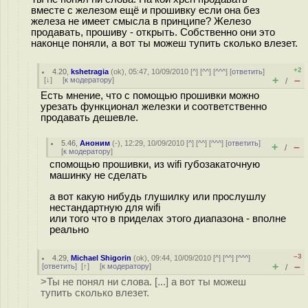
вместе с железом ещё и прошивку если она без
железа не имеет смысла в принципе? Железо
продавать, прошиву - открыть. Собственно они это
наконце поняли, а вот ты можеш тупить сколько влезет.
+2
4.20
,
kshetragia
(
ok
), 05:47, 10/09/2010 [
^
] [
^^
] [
^^^
] [
ответить
]
+
–
[
↓
] [
к модератору
]
/
Есть мнение, что с помощью прошивки можно
урезать функционал железки и соответственно
продавать дешевле.
5.46
,
Аноним
(
-
), 12:29, 10/09/2010 [
^
] [
^^
] [
^^^
] [
ответить
]
+
–
/
[
к модератору
]
спомощью прошивки, из wifi губозакаточную
машинку не сделать
а вот какую нибудь глушилку или прослушлу
нестандартную для wifi
или того что в приделах этого диапазона - вполне
реально
–3
4.29
,
Michael Shigorin
(
ok
), 09:44, 10/09/2010 [
^
] [
^^
] [
^^^
]
+
–
[
ответить
]
[
↑
] [
к модератору
]
/
>Ты не понял ни слова. [...] а вот ты можеш
тупить сколько влезет.