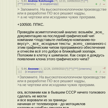
+2
5.43
,
Andrew Kolchoogin
(
?
), 12:21, 10/09/2010 [
^
] [
^^
]
+
–
[
^^^
] [
ответить
]
[
к модератору
]
/
> Запомните. На высокотехнологичном производстве
или в разработке ПО все решают кадры,
> а не чертежи или исходники чужих программ.
+100500. ППКС.
Проведём асимптотический анализ: возьмём _всю_
документацию на последний графический чип
компании <подставьте-любимую-компанию-по-
вкусу>, _все_ исходные тексты _всего_ связанного с
этим графическим чипом программного обеспечения
и отнесём всё это добро в ближайший зоопарк.
Положим в клетку к шимпанзе. Как скоро я дождусь
появления клона этого графического чипа?
–2
5.44
,
Аноним
(
-
), 12:24, 10/09/2010 [
^
] [
^^
] [
^^^
] [
ответить
]
+
–
[
↓
] [
к модератору
]
/
>Запомните. На высокотехнологичном производстве
или в разработке ПО все решают кадры,
>а не чертежи или исходники чужих программ.
ога, вспомним как в бывшем СССР ничего толкового
сделать не могли
и все воровали из за границы
начиная от телевизоров - до мотоциклов
кадровые шпиЕны решали все