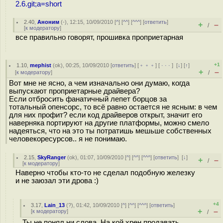
2.6.git;a=short
2.40
,
Аноним
(
-
), 12:15, 10/09/2010 [
^
] [
^^
] [
^^^
] [
ответить
]
+
–
/
[
к модератору
]
все правильно говорят, прошивка проприетарная
+1
1.10
,
mephist
(
ok
), 00:25, 10/09/2010 [
ответить
] [
﹢﹢﹢
] [
· · ·
]
[
↓
] [
↑
]
+
–
[
к модератору
]
/
Вот мне не ясно, а чем изначально они думаю, когда
выпускают проприетарные драйвера?
Если отбросить фанатичный лепет борцов за
тотальный опенсорс, то всё равно остается не ясным: в чем
для них профит? если код драйверов открыт, значит его
наверняка портируют на другие платформы, можно смело
надеяться, что на это ты потратишь мешьше собственных
человекоресурсов.. я не понимаю.
2.15
,
SkyRanger
(
ok
), 01:07, 10/09/2010 [
^
] [
^^
] [
^^^
] [
ответить
]
[
↓
]
+
–
/
[
к модератору
]
Наверно чтобы кто-то не сделал подобную железку
и не заюзал эти дрова :)
+4
3.17
,
Lain_13
(
?
), 01:42, 10/09/2010 [
^
] [
^^
] [
^^^
] [
ответить
]
+
–
[
к модератору
]
/
Ты не понял ни слова. На кой хрен продавать