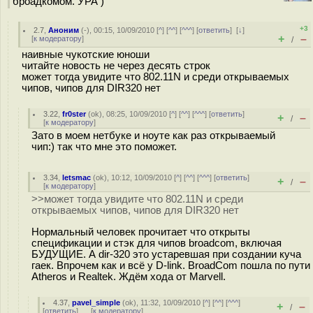
броадкомом. УРА )
+3
2.7
,
Аноним
(
-
), 00:15, 10/09/2010 [
^
] [
^^
] [
^^^
] [
ответить
]
[
↓
]
+
–
[
к модератору
]
/
наивные чукотские юноши
читайте новость не через десять строк
может тогда увидите что 802.11N и среди открываемых
чипов, чипов для DIR320 нет
3.22
,
fr0ster
(
ok
), 08:25, 10/09/2010 [
^
] [
^^
] [
^^^
] [
ответить
]
+
–
/
[
к модератору
]
Зато в моем нетбуке и ноуте как раз открываемый
чип:) так что мне это поможет.
3.34
,
letsmac
(
ok
), 10:12, 10/09/2010 [
^
] [
^^
] [
^^^
] [
ответить
]
+
–
/
[
к модератору
]
>>может тогда увидите что 802.11N и среди
открываемых чипов, чипов для DIR320 нет
Нормальный человек прочитает что открыты
спецификации и стэк для чипов broadcom, включая
БУДУЩИЕ. А dir-320 это устаревшая при создании куча
гаек. Впрочем как и всё у D-link. BroadCom пошла по пути
Atheros и Realtek. Ждём хода от Marvell.
4.37
,
pavel_simple
(
ok
), 11:32, 10/09/2010 [
^
] [
^^
] [
^^^
]
+
–
/
[
ответить
]
[
к модератору
]