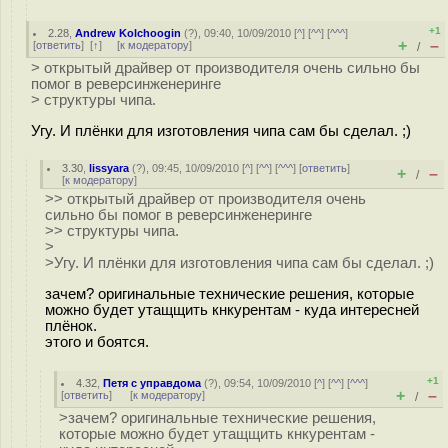
+1
2.28
,
Andrew Kolchoogin
(
?
), 09:40, 10/09/2010 [
^
] [
^^
] [
^^^
]
+
–
[
ответить
]
[
↑
] [
к модератору
]
/
> открытый драйвер от производителя очень сильно бы
помог в реверсинженеринге
> структуры чипа.
Угу. И плёнки для изготовления чипа сам бы сделал. ;)
3.30
,
lissyara
(
?
), 09:45, 10/09/2010 [
^
] [
^^
] [
^^^
] [
ответить
]
+
–
/
[
к модератору
]
>> открытый драйвер от производителя очень
сильно бы помог в реверсинженеринге
>> структуры чипа.
>
>Угу. И плёнки для изготовления чипа сам бы сделал. ;)
зачем? оригинальные технические решения, которые
можно будет утащщить кнкурентам - куда интересней
плёнок.
этого и боятся.
+1
4.32
,
Петя с управдома
(
?
), 09:54, 10/09/2010 [
^
] [
^^
] [
^^^
]
+
–
[
ответить
]
[
к модератору
]
/
>зачем? оригинальные технические решения,
которые можно будет утащщить кнкурентам -