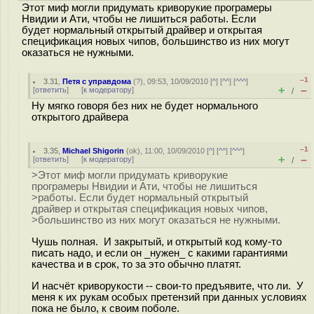
Этот миф могли придумать криворукие програмеры
Нвидии и Ати, чтобы не лишиться работы. Если
будет нормальный открытый драйвер и открытая
спецификация новых чипов, большинство из них могут
оказаться не нужными.
–1
3.31
,
Петя с управдома
(
?
), 09:53, 10/09/2010 [
^
] [
^^
] [
^^^
]
+
–
[
ответить
]
[
к модератору
]
/
Ну мягко говоря без них не будет нормального
открытого драйвера
–1
3.35
,
Michael Shigorin
(
ok
), 11:00, 10/09/2010 [
^
] [
^^
] [
^^^
]
+
–
[
ответить
]
[
к модератору
]
/
>Этот миф могли придумать криворукие
програмеры Нвидии и Ати, чтобы не лишиться
>работы. Если будет нормальный открытый
драйвер и открытая спецификация новых чипов,
>большинство из них могут оказаться не нужными.
Чушь полная. И закрытый, и открытый код кому-то
писать надо, и если он _нужен_ с какими гарантиями
качества и в срок, то за это обычно платят.
И насчёт криворукости -- свои-то предъявите, что ли. У
меня к их рукам особых претензий при данных условиях
пока не было, к своим поболе.