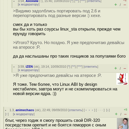
–2
3.54
,
Аноним
(
-
), 15:40, 10/09/2010 [
^
] [
^^
] [
^^^
] [
ответить
]
+
–
[
к модератору
]
/
>Видимо задолблись портировать под 2.6 и
перепортировать под разные версии :) хехе.
смех да и только
вы бы хоть раз соурсы linux_sta открыли, прежде чем
ерунду говорить
>Итого? Круто. Но поздно. Я уже предпочитаю девайсы
на атеросе :P.
да да наслышаны про таких гонщиков за попугаями бого
3.59
,
iZEN
(
ok
), 19:14, 10/09/2010 [
^
] [
^^
] [
^^^
] [
ответить
]
+
–
/
[
к модератору
]
>Я уже предпочитаю девайсы на атеросе :P.
Я тоже. Тем более, что Linux ABI by design
нестабилен, завтра могут и не скомпилироваться на
новой версии ядра. :))
+5
1.3
,
animechaos
(
ok
), 22:49, 09/09/2010 [
ответить
] [
﹢﹢﹢
] [
· · ·
]
[
↓
]
+
–
[
↑
] [
к модератору
]
/
бгыг, через годик я смогу прошить свой DIR-320
посредством openwrt и не боятся геморроя с оным