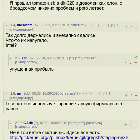
Я прошил tomato-usb в dir-320 и доволен как слон, с
броадкомом никаких проблем и pptp летает.
1.4
,
filosofem
(
ok
), 22:52, 09/09/2010 [
ответить
] [
﹢﹢﹢
] [
· · ·
]
[
↓
] [
↑
]
+
–
/
[
к модератору
]
Так долго держались и внезапно сдались.
Что-то их напугало.
Intel?
+3
2.5
,
szh
(
ok
), 22:58, 09/09/2010 [
^
] [
^^
] [
^^^
] [
ответить
]
+
–
[
к модератору
]
/
упущенная прибыль
1.6
,
rm_
(
ok
), 00:06, 10/09/2010 [
ответить
] [
﹢﹢﹢
] [
· · ·
]
[
↓
] [
↑
]
+
–
/
[
к модератору
]
Говорят оно использует проприетарную фирмварь всё
равно.
2.19
,
GArik
(
?
), 02:50, 10/09/2010 [
^
] [
^^
] [
^^^
] [
ответить
]
+
–
/
[
к модератору
]
Не в той ветке смотришь. Здесь всё есть:
http://git.kernel.org/?p=linux/kernel/git/gregkh/staging-next-