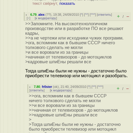
текст свёрнут,
показать
6.79
,
alex
(
??
), 19:38, 24/09/2010 [
^
] [
^^
] [
^^^
] [
ответить
]
+
–
/
[
↑
] [
к модератору
]
>>Запомните. На высокотехнологичном
производстве или в разработке ПО все решают
кадры,
>>а не чертежи или исходники чужих программ.
>ога, вспомним как в бывшем СССР ничего
толкового сделать не могли
>и все воровали из за границы
>начиная от телевизоров - до мотоциклов
>кадровые шпиЕны решали все
Тогда шпиЕны были не нужны - достаточно было
приобрести телевизор или мотоцикл и разобрать.
7.80
,
fr0ster
(
ok
), 21:40, 24/09/2010 [
^
] [
^^
] [
^^^
]
+
–
/
[
ответить
]
[
к модератору
]
>>ога, вспомним как в бывшем СССР
ничего толкового сделать не могли
>>и все воровали из за границы
>>начиная от телевизоров - до мотоциклов
>>кадровые шпиЕны решали все
>
>Тогда шпиЕны были не нужны - достаточно
было приобрести телевизор или мотоцикл