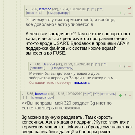
–1
6.56
,
letsmac
(
ok
), 15:54, 10/09/2010 [
^
] [
^^
] [
^^^
]
+
–
[
ответить
]
[
к модератору
]
/
>Почему-то у них тормозит юсб, и вообще,
все довольно часто упирается в
А чего там загадочного? Там не стоит аппаратного
хаба, и весь стэк реализуется программно через
что-то вроде USART. Вдобавок в прошивки AFAIK
поддержка файловых систем кроме squash
вынесена во FUSE.
7.61
,
User294
(
ok
), 21:29, 10/09/2010 [
^
] [
^^
] [
^^^
]
+
–
/
[
ответить
]
[
к модератору
]
Меняли бы вы дилера - у вашего дурь
забористая чересчур За длинк не скажу а в м...
большой текст свёрнут,
показать
5.55
,
letsmac
(
ok
), 15:45, 10/09/2010 [
^
] [
^^
] [
^^^
] [
ответить
]
+
–
/
[
↑
] [
к модератору
]
>>Вы неправы. мой 320 раздает 3g инет по
сетке как зверь и не жужжит.
3g можно вручную раздавать. Там скорость
копеечная. Asus я давно подарил. Жутко глючная и
тормозная машинка. Linksys на броадкоме пашет как
зверь на гигабите да ещё и баннеры режет