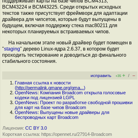
поддерживает карты на базе чипов BCM4313,
BCM43224 и BCM43225. Среди открытых исходных
текстов также присутствует фреймворк для адаптации
драйвера для чипсетов, которые будут выпущены в
будущем, включая поддержку стека mac80211 для
некоторых планируемых встраиваемых чипов.
На начальном этапе новый драйвер будет помещен в
"
staging
" дерево Linux-ядра 2.6.37, в котором будет
проходить тестирование и доводиться до финального
стабильного состояния.
+
–
исправить
/
+35
Главная ссылка к новости
(
http://permalink.gmane.org/gma...
)
OpenNews: Компания Broadcom открыла голосовые
кодеки под лицензией LGPL
OpenNews: Проект по разработке свободной прошивки
для карт на базе чипов Broadcom
OpenNews: Выпущены новые драйверы для
беспроводных карт Broadcom
Лицензия:
CC BY 3.0
Короткая ссылка: https://opennet.ru/27914-Broadcom