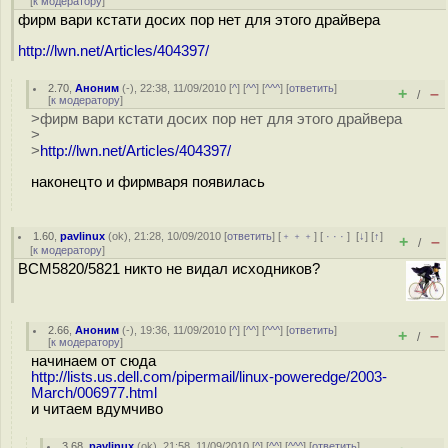
[
к модератору
]
фирм вари кстати досих пор нет для этого драйвера
http://lwn.net/Articles/404397/
2.70
,
Аноним
(
-
), 22:38, 11/09/2010 [
^
] [
^^
] [
^^^
] [
ответить
]
+
–
/
[
к модератору
]
>фирм вари кстати досих пор нет для этого драйвера
>
>
http://lwn.net/Articles/404397/
наконецто и фирмваря появилась
1.60
,
pavlinux
(
ok
), 21:28, 10/09/2010 [
ответить
] [
﹢﹢﹢
] [
· · ·
]
[
↓
] [
↑
]
+
–
/
[
к модератору
]
BCM5820/5821 никто не видал исходников?
2.66
,
Аноним
(
-
), 19:36, 11/09/2010 [
^
] [
^^
] [
^^^
] [
ответить
]
+
–
/
[
к модератору
]
начинаем от сюда
http://lists.us.dell.com/pipermail/linux-poweredge/2003-
March/006977.html
и читаем вдумчиво
3.68
,
pavlinux
(
ok
), 21:58, 11/09/2010 [
^
] [
^^
] [
^^^
] [
ответить
]