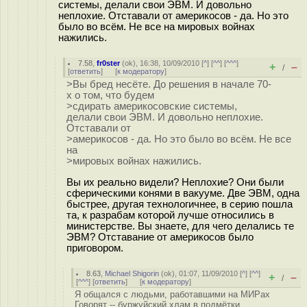
системы, делали свои ЭВМ. И довольно
неплохие. Отставали от америкосов - да. Но это
было во всём. Не все на мировых войнах
нажились.
7.58
,
fr0ster
(
ok
), 16:38, 10/09/2010 [
^
] [
^^
] [
^^^
]
+
–
/
[
ответить
]
[
к модератору
]
>Вы бред несёте. До решения в начале 70-
х о том, что будем
>сдирать америкосовские системы,
делали свои ЭВМ. И довольно неплохие.
Отставали от
>америкосов - да. Но это было во всём. Не все
на
>мировых войнах нажились.
Вы их реально видели? Неплохие? Они были
сферическими конями в вакууме. Две ЭВМ, одна
быстрее, другая технологичнее, в серию пошла
та, к разрабам которой лучше относились в
министерстве. Вы знаете, для чего делались те
ЭВМ? Отставание от америкосов было
приговором.
8.63
,
Michael Shigorin
(
ok
), 01:07, 11/09/2010 [
^
] [
^^
]
+
–
/
[
^^^
] [
ответить
]
[
к модератору
]
Я общался с людьми, работавшими на МИРах
Говорят -- буржуйский хлам в подмётки...