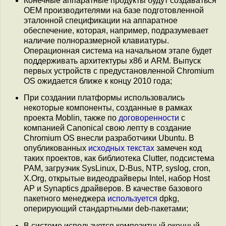
Конечные аппаратные продукты будут создаваться
OEM производителями на базе подготовленной
эталонной спецификации на аппаратное
обеспечение, которая, например, подразумевает
наличие полноразмерной клавиатуры.
Операционная система на начальном этапе будет
поддерживать архитектуры x86 и ARM. Выпуск
первых устройств с предустановленной Chromium
OS ожидается ближе к концу 2010 года;
При создании платформы использовались
некоторые компоненты, созданные в рамках
проекта Moblin, также по
договоренности
с
компанией Сanonical свою лепту в создание
Chromium OS внесли разработчики Ubuntu. В
опубликованных
исходных текстах
замечен код
таких проектов, как библиотека Clutter, подсистема
PAM, загрузчик SysLinux, D-Bus, NTP, syslog, cron,
X.Org, открытые видеодрайверы Intel, набор Host
AP и Synaptics драйверов. В качестве базового
пакетного менеджера
используется
dpkg,
оперирующий стандартными deb-пакетами;
В системе используется композитный оконный