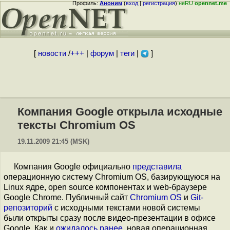
Профиль:
Аноним
(
вход
|
регистрация
)
неRU
opennet.me
[
новости
/
+++
|
форум
|
теги
|
]
Компания Google открыла исходные
тексты Chromium OS
19.11.2009 21:45 (MSK)
Компания Google официально
представила
операционную систему Chromium OS, базирующуюся на
Linux ядре, open source компонентах и web-браузере
Google Chrome. Публичный сайт
Chromium OS
и
Git-
репозиторий
с исходными текстами новой системы
были открыты сразу после видео-презентации в офисе
Google. Как и
ожидалось ранее
, новая операционная