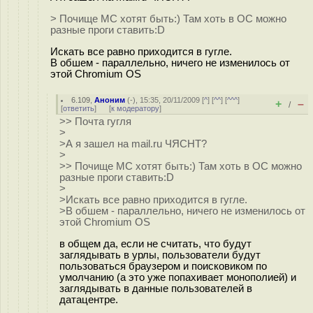
> Почище МС хотят быть:) Там хоть в ОС можно
разные проги ставить:D
Искать все равно приходится в гугле.
В обшем - параллельно, ничего не изменилось от
этой Chromium OS
6.109
,
Аноним
(
-
), 15:35, 20/11/2009 [
^
] [
^^
] [
^^^
]
+
–
/
[
ответить
]
[
к модератору
]
>> Почта гугля
>
>А я зашел на mail.ru ЧЯСНТ?
>
>> Почище МС хотят быть:) Там хоть в ОС можно
разные проги ставить:D
>
>Искать все равно приходится в гугле.
>В обшем - параллельно, ничего не изменилось от
этой Chromium OS
в общем да, если не считать, что будут
заглядывать в урлы, пользователи будут
пользоваться браузером и поисковиком по
умолчанию (а это уже попахивает монополией) и
заглядывать в данные пользователей в
датацентре.