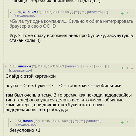
поищет Череиз их поисковик - тогда да :-)
2.76
,
Онаним
(
?
), 11:07, 20/11/2009 [
^
] [
^^
] [
^^^
] [
ответить
]
[
↑
]
+
–
/
[
к модератору
]
>Была тут одна компания... Сильно любила интегрировать
браузер в свою ОС :D
Угу. Я тоже сразу вспомнил анек про булочку, засунутую в
стакан колы :))
1.15
,
аноним
(
?
), 23:58, 19/11/2009 [
ответить
] [
﹢﹢﹢
] [
· · ·
]
[
↓
] [
↑
]
+
–
/
[
к модератору
]
Слайд с этой картинкой
ноуты ---> нетбуки ---> <--- таблетки <--- мобильники
там был очень в тему. В то время, как некогда недодевайсы
типа телефонов учатся делать все, что умеют обычные
компьютеры, они двигают нетбуки в категорию
недодевайсов. Театр абсурда.
2.73
,
fresco
(
??
), 10:45, 20/11/2009 [
^
] [
^^
] [
^^^
] [
ответить
]
+
–
/
[
к модератору
]
безусловно +1