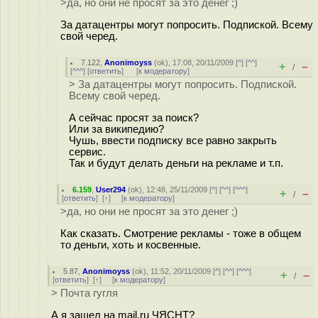
>да, но они не просят за это денег ;)
За датацентры могут попросить. Подпиской. Всему
свой черед.
7.122
,
Anonimoyss
(
ok
), 17:08, 20/11/2009 [
^
] [
^^
]
+
–
/
[
^^^
] [
ответить
]
[
к модератору
]
> За датацентры могут попросить. Подпиской.
Всему свой черед.
А сейчас просят за поиск?
Или за википедию?
Чушь, ввести подписку все равно закрыть
сервис.
Так и будут делать деньги на рекламе и т.п.
6.159
,
User294
(
ok
), 12:48, 25/11/2009 [
^
] [
^^
] [
^^^
]
+
–
/
[
ответить
]
[
↑
] [
к модератору
]
>да, но они не просят за это денег ;)
Как сказать. Смотрение рекламы - тоже в общем
то деньги, хоть и косвенные.
5.87
,
Anonimoyss
(
ok
), 11:52, 20/11/2009 [
^
] [
^^
] [
^^^
]
+
–
/
[
ответить
]
[
↑
] [
к модератору
]
> Почта гугля
А я зашел на mail.ru ЧЯСНТ?