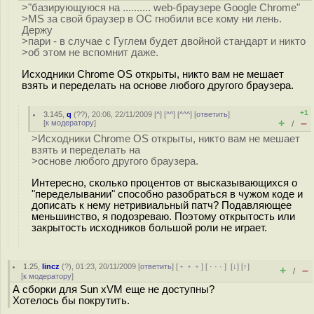
>"базирующуюся на .......... web-браузере Google Chrome"
>MS за свой браузер в ОС гнобили все кому ни лень.
Держу
>пари - в случае с Гуглем будет двойной стандарт и никто
>об этом не вспомнит даже.
Исходники Chrome OS открыты, никто вам не мешает
взять и переделать на основе любого другого браузера.
+1
3.145
,
q
(
??
), 20:06, 22/11/2009 [
^
] [
^^
] [
^^^
] [
ответить
]
+
–
[
к модератору
]
/
>Исходники Chrome OS открыты, никто вам не мешает
взять и переделать на
>основе любого другого браузера.
Интересно, сколько процентов от высказывающихся о
"переделывании" способно разобраться в чужом коде и
дописать к нему нетривиальный патч? Подавляющее
меньшинство, я подозреваю. Поэтому открытость или
закрытость исходников большой роли не играет.
1.25
,
lincz
(
?
), 01:23, 20/11/2009 [
ответить
] [
﹢﹢﹢
] [
· · ·
]
[
↓
] [
↑
]
+
–
/
[
к модератору
]
А сборки для Sun xVM еще не доступны?
Хотелось бы покрутить.