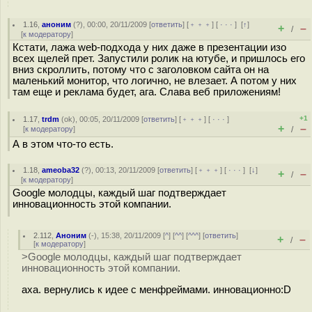
1.16
,
аноним
(
?
), 00:00, 20/11/2009 [
ответить
] [
﹢﹢﹢
] [
· · ·
]
[
↑
]
+
–
/
[
к модератору
]
Кстати, лажа web-подхода у них даже в презентации изо
всех щелей прет. Запустили ролик на ютубе, и пришлось его
вниз скроллить, потому что с заголовком сайта он на
маленький монитор, что логично, не влезает. А потом у них
там еще и реклама будет, ага. Слава веб приложениям!
+1
1.17
,
trdm
(
ok
), 00:05, 20/11/2009 [
ответить
] [
﹢﹢﹢
] [
· · ·
]
+
–
[
к модератору
]
/
А в этом что-то есть.
1.18
,
ameoba32
(
?
), 00:13, 20/11/2009 [
ответить
] [
﹢﹢﹢
] [
· · ·
]
[
↓
]
+
–
/
[
к модератору
]
Google молодцы, каждый шаг подтверждает
инновационность этой компании.
2.112
,
Аноним
(
-
), 15:38, 20/11/2009 [
^
] [
^^
] [
^^^
] [
ответить
]
+
–
/
[
к модератору
]
>Google молодцы, каждый шаг подтверждает
инновационность этой компании.
аха. вернулись к идее с менфреймами. инновационно:D