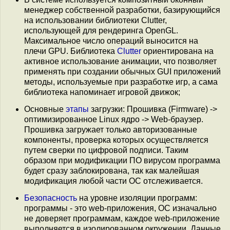
менеджер собственной разработки, базирующийся
на использовании библиотеки Clutter,
использующей для рендеринга OpenGL.
Максимальное число операций выносится на
плечи GPU. Библиотека
Clutter
ориентирована на
активное использование анимации, что позволяет
применять при создании обычных GUI приложений
методы, используемые при разработке игр, а сама
библиотека напоминает игровой движок;
Основные
этапы
загрузки: Прошивка (Firmware) ->
оптимизированное Linux ядро -> Web-браузер.
Прошивка загружает только авторизованные
компоненты, проверка которых осуществляется
путем сверки по цифровой подписи. Таким
образом при модификации ПО вирусом программа
будет сразу заблокирована, так как малейшая
модификация любой части ОС отслеживается.
Безопасность
на уровне изоляции программ:
программы - это web-приложения, ОС изначально
не доверяет программам, каждое web-приложение
выполняется в изолированном окружении. Данные