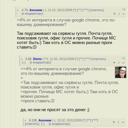
+1
4.79
,
Аноним
(
-
), 11:24, 20/11/2009 [
^
] [
^^
] [
^^^
] [
ответить
]
+
–
[
к модератору
]
/
>4% от интернета в случае google chrome, это по-
вашему доминирование?
Так подсаживают на сервисы гугля. Почта гугля,
поисковик гугля, офис гугля и прочее. Почище МС
хотят быть:) Там хоть в ОС можно разные проги
ставить:D
+1
5.86
,
Denis
(
??
), 11:50, 20/11/2009 [
^
] [
^^
] [
^^^
] [
ответить
]
+
–
[
↓
] [
к модератору
]
/
>>4% от интернета в случае google chrome,
это по-вашему доминирование?
>
>Так подсаживают на сервисы гугля. Почта гугля,
поисковик гугля, офис гугля и
>прочее. Почище МС хотят быть:) Там хоть в ОС
можно разные
>проги ставить:D
да, но они не просят за это денег ;)
6.108
,
Аноним
(
-
), 15:32, 20/11/2009 [
^
] [
^^
] [
^^^
]
+
–
/
[
ответить
]
[
↓
] [
к модератору
]