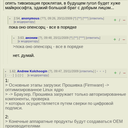
опять тивоизация проклятая, в будущем гугол будет хуже
майкрософта, эдакий большой брат с добрым лицом...
2.54
,
anonymous
(
??
), 09:26, 20/11/2009 [
^
] [
^^
] [
^^^
] [
ответить
]
+
–
/
[
к модератору
]
пока оно опенсорц - все в порядке
3.63
,
аноним
(
?
), 09:48, 20/11/2009 [
^
] [
^^
] [
^^^
] [
ответить
]
+
–
/
[
к модератору
]
>пока оно опенсорц - все в порядке
нет. думай.
1.62
,
Andrew Kolchoogin
(
?
), 09:47, 20/11/2009 [
ответить
] [
﹢﹢﹢
]
+
–
/
[
· · ·
]
[
↓
] [
↑
] [
к модератору
]
1:
> Основные этапы загрузки: Прошивка (Firmware) ->
оптимизированное Linux ядро
> -> Браузер. Прошивка загружает только авторизированные
компоненты, проверка
> которых осуществляется путем сверки по цифровой
подписи.
2:
> Конечные аппаратные продукты будут создаваться OEM
производителями