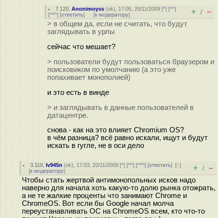
7.120
,
Anonimoyss
(
ok
), 17:05, 20/11/2009 [
^
] [
^^
]
+
–
/
[
^^^
] [
ответить
]
[
к модератору
]
> в общем да, если не считать, что будут
заглядывать в урлы
сейчас что мешает?
> пользователи будут пользоваться браузером и
поисковиком по умолчанию (а это уже
попахивает монополией)
и это есть в винде
> и заглядывать в данные пользователей в
датацентре.
снова - как на это влияет Chromium OS?
в чём разница? всё равно искали, ищут и будут
искать в гугле, не в оси дело
3.119
,
Iv945n
(
ok
), 17:03, 20/11/2009 [
^
] [
^^
] [
^^^
] [
ответить
]
[
↑
]
+
–
/
[
к модератору
]
Чтобы стать жертвой антимонопольных исков надо
наверно для начала хоть какую-то долю рынка отожрать,
а не те жалкие проценты что занимают Chrome и
ChromeOS. Вот если бы Google начал молча
переустанавливать ОС на ChromeOS всем, кто что-то