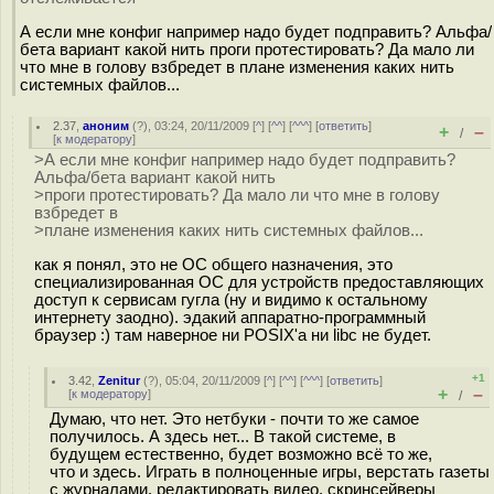
А если мне конфиг например надо будет подправить? Альфа/
бета вариант какой нить проги протестировать? Да мало ли
что мне в голову взбредет в плане изменения каких нить
системных файлов...
2.37
,
аноним
(
?
), 03:24, 20/11/2009 [
^
] [
^^
] [
^^^
] [
ответить
]
+
–
/
[
к модератору
]
>А если мне конфиг например надо будет подправить?
Альфа/бета вариант какой нить
>проги протестировать? Да мало ли что мне в голову
взбредет в
>плане изменения каких нить системных файлов...
как я понял, это не ОС общего назначения, это
специализированная ОС для устройств предоставляющих
доступ к сервисам гугла (ну и видимо к остальному
интернету заодно). эдакий аппаратно-программный
браузер :) там наверное ни POSIX'а ни libc не будет.
+1
3.42
,
Zenitur
(
?
), 05:04, 20/11/2009 [
^
] [
^^
] [
^^^
] [
ответить
]
+
–
[
к модератору
]
/
Думаю, что нет. Это нетбуки - почти то же самое
получилось. А здесь нет... В такой системе, в
будущем естественно, будет возможно всё то же,
что и здесь. Играть в полноценные игры, верстать газеты
с журналами, редактировать видео, скринсейверы