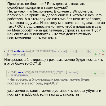
Проиграть не боишься? Есть деньги выплатить
судебные издержки в таком случае?
Не, думаю, что бесполезно. В случае с Windows'ом,
браузер был приятным дополнением. Система и без него
работала. А в этом случае система без него не работает,
т.к. такова задумка. И поэтому мне кажется, подавать из-за
такой ОС в суд равносильно тому, чтобы подавать в суд
на Майкрософт из-за диспетчера устройств, меню "Пуск"
или системных библиотек. Это там действительно
неотъемливая часть системы.
+1
1.39
,
anthonio
(
ok
), 03:59, 20/11/2009 [
ответить
] [
﹢﹢﹢
] [
· · ·
]
[
↓
] [
↑
]
+
–
[
к модератору
]
/
Интересно, а блокировщик рекламы можно будет поставить
в этот браузер-ОС? :))
2.40
,
sneer
(
??
), 04:09, 20/11/2009 [
^
] [
^^
] [
^^^
] [
ответить
]
+
–
/
[
к модератору
]
>Интересно, а блокировщик рекламы можно будет
поставить в этот браузер-ОС?
уже можно вставить можете установить поверх убунты и
поставить addblock если вам душа пожелает