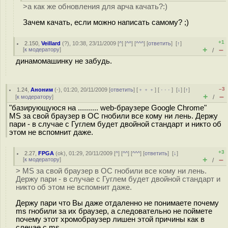
>а как же обновления для арча качать?:)
Зачем качать, если можно написать самому? ;)
+1
2.150
,
Veillard
(
?
), 10:38, 23/11/2009 [
^
] [
^^
] [
^^^
] [
ответить
]
[
↑
]
+
–
[
к модератору
]
/
динамомашинку не забудь.
–3
1.24
,
Аноним
(
-
), 01:20, 20/11/2009 [
ответить
] [
﹢﹢﹢
] [
· · ·
]
[
↓
] [
↑
]
+
–
[
к модератору
]
/
"базирующуюся на .......... web-браузере Google Chrome"
MS за свой браузер в ОС гнобили все кому ни лень. Держу
пари - в случае с Гуглем будет двойной стандарт и никто об
этом не вспомнит даже.
+3
2.27
,
FPGA
(
ok
), 01:29, 20/11/2009 [
^
] [
^^
] [
^^^
] [
ответить
]
[
↓
]
+
–
[
к модератору
]
/
> MS за свой браузер в ОС гнобили все кому ни лень.
Держу пари - в случае с Гуглем будет двойной стандарт и
никто об этом не вспомнит даже.
Держу пари что Вы даже отдаленно не понимаете почему
ms гнобили за их браузер, а следовательно не поймете
почему этот хромобраузер лишен этой причины как в
слечае с ms...