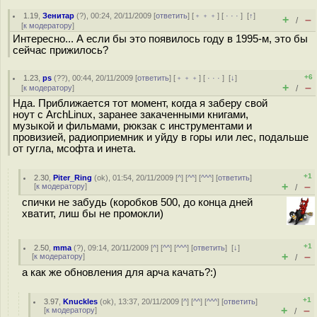
1.19
,
Зенитар
(
?
), 00:24, 20/11/2009 [
ответить
] [
﹢﹢﹢
] [
· · ·
]
[
↑
]
+
–
/
[
к модератору
]
Интересно... А если бы это появилось году в 1995-м, это бы
сейчас прижилось?
+6
1.23
,
ps
(
??
), 00:44, 20/11/2009 [
ответить
] [
﹢﹢﹢
] [
· · ·
]
[
↓
]
+
–
[
к модератору
]
/
Нда. Приближается тот момент, когда я заберу свой
ноут с ArchLinux, заранее закаченными книгами,
музыкой и фильмами, рюкзак с инструментами и
провизией, радиоприемник и уйду в горы или лес, подальше
от гугла, мсофта и инета.
+1
2.30
,
Piter_Ring
(
ok
), 01:54, 20/11/2009 [
^
] [
^^
] [
^^^
] [
ответить
]
+
–
[
к модератору
]
/
спички не забудь (коробков 500, до конца дней
хватит, лиш бы не промокли)
+1
2.50
,
mma
(
?
), 09:14, 20/11/2009 [
^
] [
^^
] [
^^^
] [
ответить
]
[
↓
]
+
–
[
к модератору
]
/
а как же обновления для арча качать?:)
+1
3.97
,
Knuckles
(
ok
), 13:37, 20/11/2009 [
^
] [
^^
] [
^^^
] [
ответить
]
+
–
[
к модератору
]
/