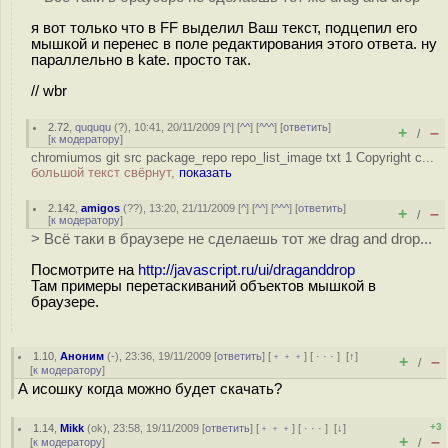
я вот только что в FF выделил Ваш текст, подцепил его
мышкой и перенес в поле редактирования этого ответа. ну
параллельно в kate. просто так.
// wbr
2.72
,
quququ
(
?
), 10:41, 20/11/2009 [
^
] [
^^
] [
^^^
] [
ответить
]
+
–
/
[
к модератору
]
chromiumos git src package_repo repo_list_image txt 1 Copyright c...
большой текст свёрнут,
показать
2.142
,
amigos
(
??
), 13:20, 21/11/2009 [
^
] [
^^
] [
^^^
] [
ответить
]
+
–
/
[
к модератору
]
> Всё таки в браузере не сделаешь тот же drag and drop...
Посмотрите на
http://javascript.ru/ui/draganddrop
Там примеры перетаскиваний объектов мышкой в
браузере.
1.10
,
Аноним
(
-
), 23:36, 19/11/2009 [
ответить
] [
﹢﹢﹢
] [
· · ·
]
[
↑
]
+
–
/
[
к модератору
]
А исошку когда можно будет скачать?
+3
1.14
,
Mikk
(
ok
), 23:58, 19/11/2009 [
ответить
] [
﹢﹢﹢
] [
· · ·
]
[
↓
]
+
–
[
к модератору
]
/