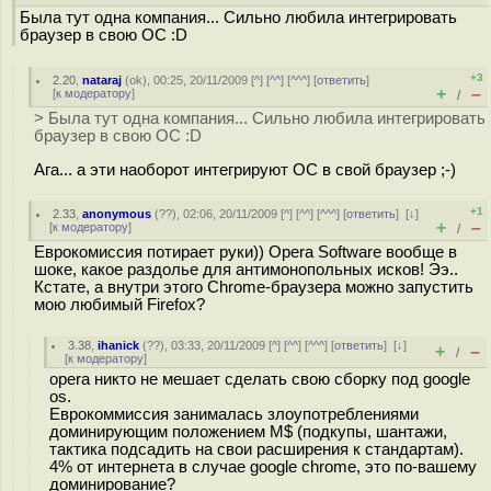
Была тут одна компания... Сильно любила интегрировать
браузер в свою ОС :D
+3
2.20
,
nataraj
(
ok
), 00:25, 20/11/2009 [
^
] [
^^
] [
^^^
] [
ответить
]
+
–
[
к модератору
]
/
> Была тут одна компания... Сильно любила интегрировать
браузер в свою ОС :D
Ага... а эти наоборот интегрируют ОС в свой браузер ;-)
+1
2.33
,
anonymous
(
??
), 02:06, 20/11/2009 [
^
] [
^^
] [
^^^
] [
ответить
]
[
↓
]
+
–
[
к модератору
]
/
Еврокомиссия потирает руки)) Opera Software вообще в
шоке, какое раздолье для антимонопольных исков! Ээ..
Кстате, а внутри этого Chrome-браузера можно запустить
мою любимый Firefox?
3.38
,
ihanick
(
??
), 03:33, 20/11/2009 [
^
] [
^^
] [
^^^
] [
ответить
]
[
↓
]
+
–
/
[
к модератору
]
opera никто не мешает сделать свою сборку под google
os.
Еврокоммиссия занималась злоупотреблениями
доминирующим положением M$ (подкупы, шантажи,
тактика подсадить на свои расширения к стандартам).
4% от интернета в случае google chrome, это по-вашему
доминирование?