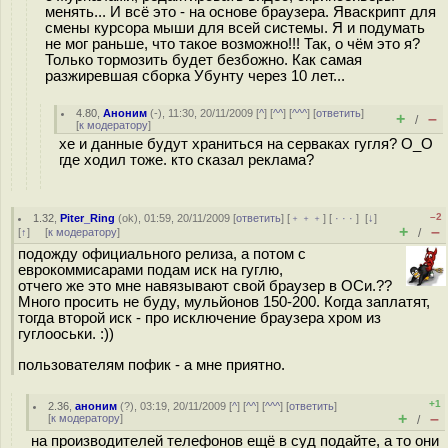
менять... И всё это - на основе браузера. Яваскрипт для
смены курсора мыши для всей системы. Я и подумать
не мог раньше, что такое возможно!!! Так, о чём это я?
Только тормозить будет безбожно. Как самая
разжиревшая сборка Убунту через 10 лет...
4.80
,
Аноним
(
-
), 11:30, 20/11/2009 [
^
] [
^^
] [
^^^
] [
ответить
]
+
–
/
[
к модератору
]
хе и данные будут храниться на серваках гугля? O_O
где ходил тоже. кто сказал реклама?
–2
1.32
,
Piter_Ring
(
ok
), 01:59, 20/11/2009 [
ответить
] [
﹢﹢﹢
] [
· · ·
]
[
↓
]
+
–
[
↑
] [
к модератору
]
/
подожду официального релиза, а потом с
еврокоммисарами подам иск на гуглю,
отчего же это мне навязывают свой браузер в ОСи.??
Много просить не буду, мульйонов 150-200. Когда заплатят,
тогда второй иск - про исключение браузера хром из
гуглооськи. :))
пользователям пофик - а мне приятно.
+1
2.36
,
аноним
(
?
), 03:19, 20/11/2009 [
^
] [
^^
] [
^^^
] [
ответить
]
+
–
[
к модератору
]
/
на производителей телефонов ещё в суд подайте, а то они