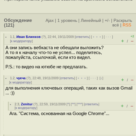
Обсуждение
Ajax
|
1 уровень
|
Линейный
|
+/-
|
Раскрыть
(121)
всё
|
RSS
+2
1.1
,
Иван Блинков
(
?
), 22:44, 19/11/2009 [
ответить
] [
﹢﹢﹢
] [
· · ·
]
+
–
[
к модератору
]
/
А они запись вебкаста не обещали выложить?
А то я к началу что-то не успел... поделитесь,
пожалуйста, ссылочкой, если кто видел.
P.S.: то видео на ютюбе не предлагать.
1.2
,
чукча
(
?
), 22:48, 19/11/2009 [
ответить
] [
﹢﹢﹢
] [
· · ·
]
[
↓
]
+
–
/
[
к модератору
]
для выполнения ключевых операций, таких как вызов Gmail
... :))
2.3
,
Zenitur
(
?
), 22:59, 19/11/2009 [
^
] [
^^
] [
^^^
] [
ответить
]
+
–
/
[
к модератору
]
Ага. "Система, основанная на Google Chrome"...