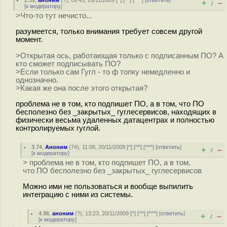
2.59
,
аноним
(
?
), 09:45, 20/11/2009 [
^
] [
^^
] [
^^^
] [
ответить
]
+
–
/
[
к модератору
]
>Что-то тут нечисто...
разумеется, только внимания требует совсем другой
момент.
>Открытая ось, работающая только с подписанным ПО? А
кто сможет подписывать ПО?
>Если только сам Гугл - то ф топку немедленно и
однозначно.
>Какая же она после этого открытая?
проблема не в том, кто подпишет ПО, а в том, что ПО
бесполезно без _закрытых_ гуглесервисов, находящих в
физически весьма удаленных датацентрах и полностью
контролируемых гуглой.
3.74
,
Аноним
(
74
), 11:06, 20/11/2009 [
^
] [
^^
] [
^^^
] [
ответить
]
+
–
/
[
к модератору
]
> проблема не в том, кто подпишет ПО, а в том,
что ПО бесполезно без _закрытых_ гуглесервисов
Можно ими не пользоваться и вообще выпилить
интеграцию с ними из системы.
4.96
,
аноним
(
?
), 13:23, 20/11/2009 [
^
] [
^^
] [
^^^
] [
ответить
]
+
–
/
[
к модератору
]