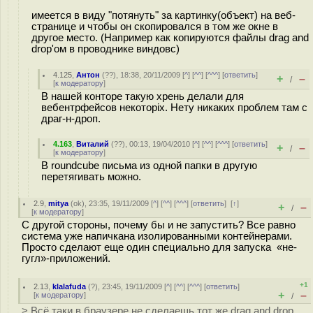
имеется в виду "потянуть" за картинку(объект) на веб-
странице и чтобы он скопировался в том же окне в
другое место. (Например как копируются файлы drag and
drop'ом в проводнике виндовс)
4.125
,
Антон
(
??
), 18:38, 20/11/2009 [
^
] [
^^
] [
^^^
] [
ответить
]
+
–
/
[
к модератору
]
В нашей конторе такую хрень делали для
вебентрфейсов некоторіх. Нету никаких проблем там с
драг-н-дроп.
4.163
,
Виталий
(
??
), 00:13, 19/04/2010 [
^
] [
^^
] [
^^^
] [
ответить
]
+
–
/
[
к модератору
]
В roundcube письма из одной папки в другую
перетягивать можно.
2.9
,
mitya
(
ok
), 23:35, 19/11/2009 [
^
] [
^^
] [
^^^
] [
ответить
]
[
↑
]
+
–
/
[
к модератору
]
С другой стороны, почему бы и не запустить? Все равно
система уже напичкана изолированными контейнерами.
Просто сделают еще один специально для запуска «не-
гугл»-приложений.
+1
2.13
,
klalafuda
(
?
), 23:45, 19/11/2009 [
^
] [
^^
] [
^^^
] [
ответить
]
+
–
[
к модератору
]
/
> Всё таки в браузере не сделаешь тот же drag and drop