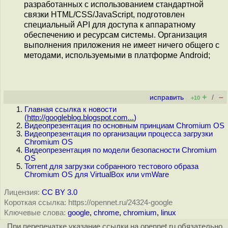
разработанных с использованием стандартной
связки HTML/CSS/JavaScript, подготовлен
специальный API для доступа к аппаратному
обеспечению и ресурсам системы. Организация
выполнения приложения не имеет ничего общего с
методами, используемыми в платформе Android;
+
–
исправить
/
+10
Главная ссылка к новости
(
http://googleblog.blogspot.com...
)
Видеопрезентация по основным принциам Chromium OS
Видеопрезентация по организации процесса загрузки
Chromium OS
Видеопрезентация по модели безопасности Chromium
OS
Torrent для загрузки собранного тестового образа
Chromium OS для VirtualBox или vmWare
Лицензия:
CC BY 3.0
Короткая ссылка: https://opennet.ru/24324-google
Ключевые слова:
google
,
chrome
,
chromium
,
linux
При перепечатке указание ссылки на opennet.ru обязательно