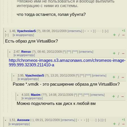
>Можно ими не пользоваться и вообще выпилить
интеграцию с ними из системы.
что тогда останется, голая убунта?
+1
1.46
,
VyacheslavS
(
?
), 08:08, 20/11/2009 [
ответить
] [
﹢﹢﹢
] [
· · ·
]
[
↓
]
+
–
[
↑
] [
к модератору
]
/
Есть образ для VirtualBox?
2.47
,
Renso
(
?
), 08:40, 20/11/2009 [
^
] [
^^
] [
^^^
] [
ответить
]
+
–
/
[
к модератору
]
http://chromeos-images.s3.amazonaws.com/chromeos-image-
999.999.32309.211410-a
3.95
,
VyacheslavS
(
?
), 13:20, 20/11/2009 [
^
] [
^^
] [
^^^
] [
ответить
]
+
–
/
[
к модератору
]
Разве *.vmdk - это расширение образа для VirtualBox?
4.103
,
Maxim
(
??
), 14:08, 20/11/2009 [
^
] [
^^
] [
^^^
] [
ответить
]
+
–
/
[
к модератору
]
Можно подключить как диск к любой вм
+1
1.51
,
Аноним
(
-
), 09:21, 20/11/2009 [
ответить
] [
﹢﹢﹢
] [
· · ·
]
[
↓
] [
↑
]
+
–
[
к модератору
]
/