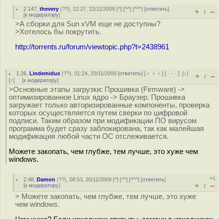
2.147
,
thevery
(
??
), 22:27, 22/11/2009 [
^
] [
^^
] [
^^^
] [
ответить
]
+
–
/
[
к модератору
]
>А сборки для Sun xVM еще не доступны?
>Хотелось бы покрутить.
http://torrents.ru/forum/viewtopic.php?t=2438961
1.26
,
Lindemidux
(
??
), 01:24, 20/11/2009 [
ответить
] [
﹢﹢﹢
] [
· · ·
]
[
↓
]
+
–
/
[
↑
] [
к модератору
]
>Основные этапы загрузки: Прошивка (Firmware) ->
оптимизированное Linux ядро -> Браузер. Прошивка
загружает только авторизированные компоненты, проверка
которых осуществляется путем сверки по цифровой
подписи. Таким образом при модификации ПО вирусом
программа будет сразу заблокирована, так как малейшая
модификация любой части ОС отслеживается.
Можете закопать, чем глубже, тем лучше, это хуже чем
windows.
+1
2.48
,
Damon
(
??
), 08:53, 20/11/2009 [
^
] [
^^
] [
^^^
] [
ответить
]
+
–
[
к модератору
]
/
> Можете закопать, чем глубже, тем лучше, это хуже
чем windows.