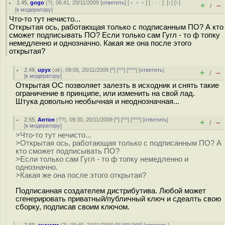
1.45
,
gogo
(
?
), 06:41, 20/11/2009 [
ответить
] [
﹢﹢﹢
] [
· · ·
]
[
↓
] [
↑
]
+
–
/
[
к модератору
]
Что-то тут нечисто...
Открытая ось, работающая только с подписанным ПО? А кто
сможет подписывать ПО? Если только сам Гугл - то ф топку
немедленно и однозначно. Какая же она после этого
открытая?
2.49
,
upyx
(
ok
), 09:06, 20/11/2009 [
^
] [
^^
] [
^^^
] [
ответить
]
+
–
/
[
к модератору
]
Открытая ОС позволяет залезть в исходник и снять такие
ограничение в принципе, или изменить на свой лад.
Штука довольно необычная и неоднозначная...
2.55
,
Антон
(
??
), 09:30, 20/11/2009 [
^
] [
^^
] [
^^^
] [
ответить
]
+
–
/
[
к модератору
]
>Что-то тут нечисто...
>Открытая ось, работающая только с подписанным ПО? А
кто сможет подписывать ПО?
>Если только сам Гугл - то ф топку немедленно и
однозначно.
>Какая же она после этого открытая?
Подписанная создателем дистрибутива. Любой может
сгенерировать приватный/публичный ключ и сдеалть свою
сборку, подписав своим ключом.