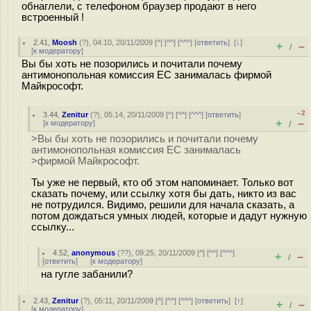
обнаглели, с телефоном браузер продают в него
встроенный !
2.41
,
Moosh
(
?
), 04:10, 20/11/2009 [
^
] [
^^
] [
^^^
] [
ответить
]
[
↓
]
+
–
/
[
к модератору
]
Вы бы хоть не позорились и почитали почему
антимонопольная комиссия ЕС занималась фирмой
Майкрософт.
–2
3.44
,
Zenitur
(
?
), 05:14, 20/11/2009 [
^
] [
^^
] [
^^^
] [
ответить
]
+
–
[
к модератору
]
/
>Вы бы хоть не позорились и почитали почему
антимонопольная комиссия ЕС занималась
>фирмой Майкрософт.
Ты уже не первый, кто об этом напоминает. Только вот
сказать почему, или ссылку хотя бы дать, никто из вас
не потрудился. Видимо, решили для начала сказать, а
потом дождаться умных людей, которые и дадут нужную
ссылку...
4.52
,
anonymous
(
??
), 09:25, 20/11/2009 [
^
] [
^^
] [
^^^
]
+
–
/
[
ответить
]
[
к модератору
]
на гугле забанили?
2.43
,
Zenitur
(
?
), 05:11, 20/11/2009 [
^
] [
^^
] [
^^^
] [
ответить
]
[
↑
]
+
–
/
[
к модератору
]