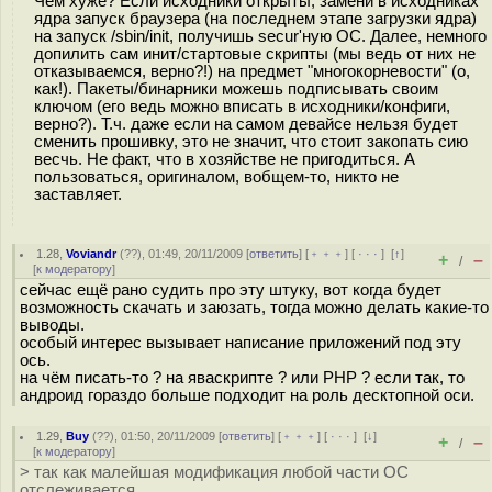
Чем хуже? Если исходники открыты, замени в исходниках
ядра запуск браузера (на последнем этапе загрузки ядра)
на запуск /sbin/init, получишь secur'ную ОС. Далее, немного
допилить сам инит/стартовые скрипты (мы ведь от них не
отказываемся, верно?!) на предмет "многокорневости" (о,
как!). Пакеты/бинарники можешь подписывать своим
ключом (его ведь можно вписать в исходники/конфиги,
верно?). Т.ч. даже если на самом девайсе нельзя будет
сменить прошивку, это не значит, что стоит закопать сию
весчь. Не факт, что в хозяйстве не пригодиться. А
пользоваться, оригиналом, вобщем-то, никто не
заставляет.
1.28
,
Voviandr
(
??
), 01:49, 20/11/2009 [
ответить
] [
﹢﹢﹢
] [
· · ·
]
[
↑
]
+
–
/
[
к модератору
]
сейчас ещё рано судить про эту штуку, вот когда будет
возможность скачать и заюзать, тогда можно делать какие-то
выводы.
особый интерес вызывает написание приложений под эту
ось.
на чём писать-то ? на яваскрипте ? или PHP ? если так, то
андроид гораздо больше подходит на роль десктопной оси.
1.29
,
Buy
(
??
), 01:50, 20/11/2009 [
ответить
] [
﹢﹢﹢
] [
· · ·
]
[
↓
]
+
–
/
[
к модератору
]
> так как малейшая модификация любой части ОС
отслеживается