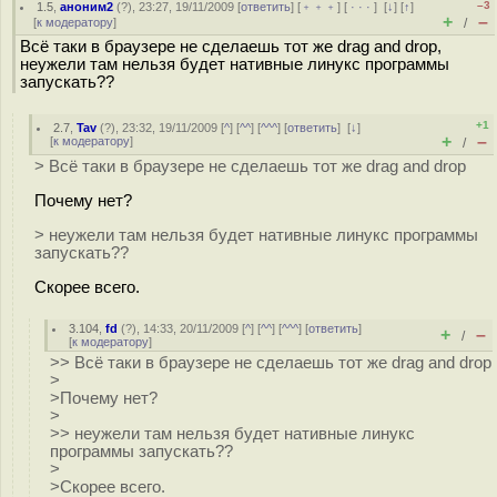
–3
1.5
,
аноним2
(
?
), 23:27, 19/11/2009 [
ответить
] [
﹢﹢﹢
] [
· · ·
]
[
↓
] [
↑
]
+
–
[
к модератору
]
/
Всё таки в браузере не сделаешь тот же drag and drop,
неужели там нельзя будет нативные линукс программы
запускать??
+1
2.7
,
Tav
(
?
), 23:32, 19/11/2009 [
^
] [
^^
] [
^^^
] [
ответить
]
[
↓
]
+
–
[
к модератору
]
/
> Всё таки в браузере не сделаешь тот же drag and drop
Почему нет?
> неужели там нельзя будет нативные линукс программы
запускать??
Скорее всего.
3.104
,
fd
(
?
), 14:33, 20/11/2009 [
^
] [
^^
] [
^^^
] [
ответить
]
+
–
/
[
к модератору
]
>> Всё таки в браузере не сделаешь тот же drag and drop
>
>Почему нет?
>
>> неужели там нельзя будет нативные линукс
программы запускать??
>
>Скорее всего.