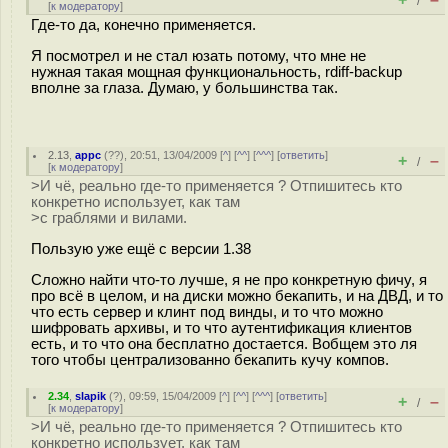
/
[
к модератору
]
Где-то да, конечно применяется.
Я посмотрел и не стал юзать потому, что мне не
нужная такая мощная функциональность, rdiff-backup
вполне за глаза. Думаю, у большинства так.
2.13
,
appc
(
??
), 20:51, 13/04/2009 [
^
] [
^^
] [
^^^
] [
ответить
]
+
–
/
[
к модератору
]
>И чё, реально где-то применяется ? Отпишитесь кто
конкретно использует, как там
>с граблями и вилами.
Пользую уже ещё с версии 1.38
Сложно найти что-то лучше, я не про конкретную фичу, я
про всё в целом, и на диски можно бекапить, и на ДВД, и то
что есть сервер и клинт под винды, и то что можно
шифровать архивы, и то что аутентификация клиентов
есть, и то что она бесплатно достается. Вобщем это ля
того чтобы централизованно бекапить кучу компов.
2.34
,
slapik
(
?
), 09:59, 15/04/2009 [
^
] [
^^
] [
^^^
] [
ответить
]
+
–
/
[
к модератору
]
>И чё, реально где-то применяется ? Отпишитесь кто
конкретно использует, как там