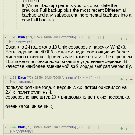
это не то:
It (Virtual Backup) permits you to consolidate the
previous Full backup plus the most recent Differential
backup and any subsequent Incremental backups into a
new Full backup.
1.26
,
kran
(
??
), 11:48, 14/04/2009 [
ответить
] [
﹢﹢﹢
] [
· · ·
]
[
↑
]
+
–
/
[
к модератору
]
Бэкаплю 2й год около 10 Unix серверов и парочку Win2k3.
Есть задания по 400Гб в сжатом виде, состоящие из более
миллиона файлов. Прожёвывает такие объёмы без проблем.
TLS позволяет безопасно бэкапить удалённые серваки. В
качестве наиболее вменяемой вэб морды выбрал webacul'у.
1.29
,
Вася
(
??
), 12:56, 14/04/2009 [
ответить
] [
﹢﹢﹢
] [
· · ·
]
+
–
/
[
к модератору
]
пользую больше года, с версии 2.2.x, потом обновился на
2.4.x полет отличный.
серверов юникс штук 20 + виндовых клиентских несколько.
очень кароший вещь. :)
1.35
,
nick
(
??
), 10:58, 15/04/2009 [
ответить
] [
﹢﹢﹢
] [
· · ·
]
+
–
/
[
к модератору
]