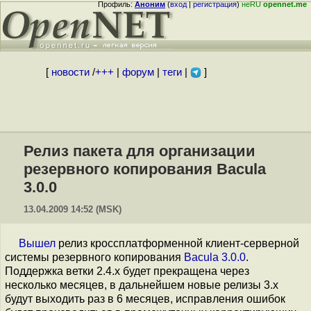
Профиль:
Аноним
(
вход
|
регистрация
)
неRU
opennet.me
[
новости
/
+++
|
форум
|
теги
|
]
Релиз пакета для организации
резервного копирования Bacula
3.0.0
13.04.2009 14:52 (MSK)
Вышел
релиз кроссплатформенной клиент-серверной
системы резервного копирования
Bacula 3.0.0
.
Поддержка ветки 2.4.x будет прекращена через
несколько месяцев, в дальнейшем новые релизы 3.x
будут выходить раз в 6 месяцев, исправления ошибок