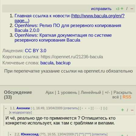
+
–
исправить
/
+3
Главная ссылка к новости (
http://www.bacula.org/en/?
page...
)
OpenNews: Релиз ПО для резервного копирования
Bacula 2.0.0
OpenNews: Краткая документация по системе
резервного копирования Bacula
Лицензия:
CC BY 3.0
Короткая ссылка: https://opennet.ru/21236-bacula
Ключевые слова:
bacula
,
backup
При перепечатке указание ссылки на opennet.ru обязательно
Обсуждение
Ajax
|
1 уровень
|
Линейный
|
+/-
|
Раскрыть
(33)
всё
|
RSS
1.1
,
Аноним
(
-
), 16:49, 13/04/2009 [
ответить
] [
﹢﹢﹢
] [
· · ·
]
[
↓
]
+
–
/
[
к модератору
]
И чё, реально где-то применяется ? Отпишитесь кто
конкретно использует, как там с граблями и вилами.
2.2
,
Юниксоид
(
??
), 16:55, 13/04/2009 [
^
] [
^^
] [
^^^
] [
ответить
]
+
–