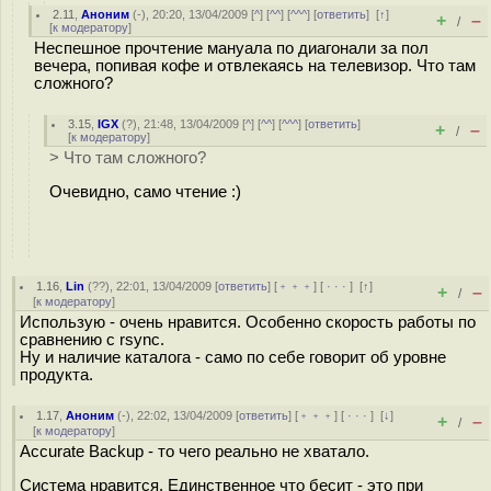
2.11
,
Аноним
(
-
), 20:20, 13/04/2009 [
^
] [
^^
] [
^^^
] [
ответить
]
[
↑
]
+
–
/
[
к модератору
]
Неспешное прочтение мануала по диагонали за пол
вечера, попивая кофе и отвлекаясь на телевизор. Что там
сложного?
3.15
,
IGX
(
?
), 21:48, 13/04/2009 [
^
] [
^^
] [
^^^
] [
ответить
]
+
–
/
[
к модератору
]
> Что там сложного?
Очевидно, само чтение :)
1.16
,
Lin
(
??
), 22:01, 13/04/2009 [
ответить
] [
﹢﹢﹢
] [
· · ·
]
[
↑
]
+
–
/
[
к модератору
]
Использую - очень нравится. Особенно скорость работы по
сравнению с rsync.
Ну и наличие каталога - само по себе говорит об уровне
продукта.
1.17
,
Аноним
(
-
), 22:02, 13/04/2009 [
ответить
] [
﹢﹢﹢
] [
· · ·
]
[
↓
]
+
–
/
[
к модератору
]
Accurate Backup - то чего реально не хватало.
Система нравится. Единственное что бесит - это при