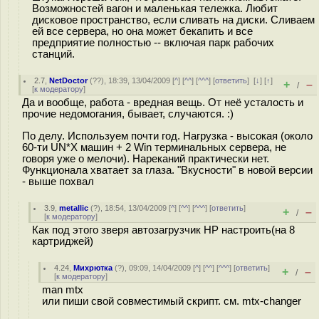
Возможностей вагон и маленькая тележка. Любит
дисковое пространство, если сливать на диски. Сливаем
ей все сервера, но она может бекапить и все
предприятие полностью -- включая парк рабочих
станций.
2.7
,
NetDoctor
(
??
), 18:39, 13/04/2009 [
^
] [
^^
] [
^^^
] [
ответить
]
[
↓
] [
↑
]
+
–
/
[
к модератору
]
Да и вообще, работа - вредная вещь. От неё усталость и
прочие недомогания, бывает, случаются. :)
По делу. Используем почти год. Нагрузка - высокая (около
60-ти UN*X машин + 2 Win терминальных сервера, не
говоря уже о мелочи). Нареканий практически нет.
Функционала хватает за глаза. "Вкусности" в новой версии
- выше похвал
3.9
,
metallic
(
?
), 18:54, 13/04/2009 [
^
] [
^^
] [
^^^
] [
ответить
]
+
–
/
[
к модератору
]
Как под этого зверя автозагрузчик HP настроить(на 8
картриджей)
4.24
,
Михрютка
(
?
), 09:09, 14/04/2009 [
^
] [
^^
] [
^^^
] [
ответить
]
+
–
/
[
к модератору
]
man mtx
или пиши свой совместимый скрипт. см. mtx-changer