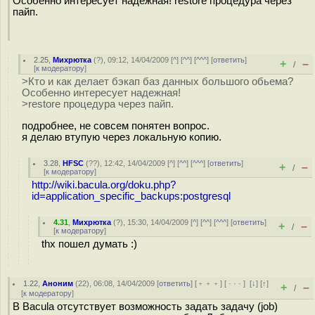
Особенно интересует надежная! restore процедура через
пайп.
2.25
,
Михрютка
(
?
), 09:12, 14/04/2009 [
^
] [
^^
] [
^^^
] [
ответить
]
+
–
/
[
к модератору
]
>Кто и как делает бэкап баз данных большого обьема?
Особенно интересует надежная!
>restore процедура через пайп.
подробнее, не совсем понятен вопрос.
я делаю втупую через локальную копию.
3.28
,
HFSC
(
??
), 12:42, 14/04/2009 [
^
] [
^^
] [
^^^
] [
ответить
]
+
–
/
[
к модератору
]
http://wiki.bacula.org/doku.php?
id=application_specific_backups:postgresql
4.31
,
Михрютка
(
?
), 15:30, 14/04/2009 [
^
] [
^^
] [
^^^
] [
ответить
]
+
–
/
[
к модератору
]
thx пошел думать :)
1.22
,
Аноним
(
22
), 06:08, 14/04/2009 [
ответить
] [
﹢﹢﹢
] [
· · ·
]
[
↓
] [
↑
]
+
–
/
[
к модератору
]
В Bacula отсутствует возможность задать задачу (job)