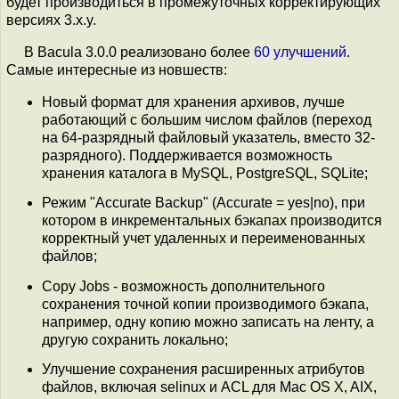
будет производиться в промежуточных корректирующих
версиях 3.x.y.
В Bacula 3.0.0 реализовано более
60 улучшений
.
Самые интересные из новшеств:
Новый формат для хранения архивов, лучше
работающий с большим числом файлов (переход
на 64-разрядный файловый указатель, вместо 32-
разрядного). Поддерживается возможность
хранения каталога в MySQL, PostgreSQL, SQLite;
Режим "Accurate Backup" (Accurate = yes|no), при
котором в инкрементальных бэкапах производится
корректный учет удаленных и переименованных
файлов;
Copy Jobs - возможность дополнительного
сохранения точной копии производимого бэкапа,
например, одну копию можно записать на ленту, а
другую сохранить локально;
Улучшение сохранения расширенных атрибутов
файлов, включая selinux и ACL для Mac OS X, AIX,