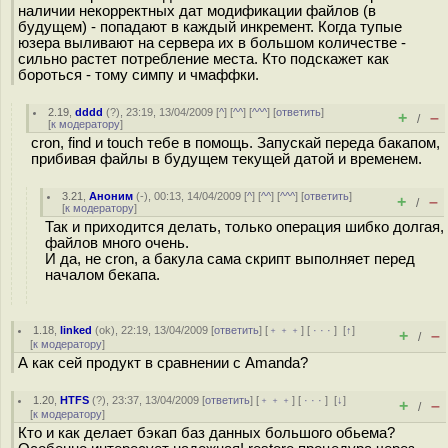
наличии некорректных дат модификации файлов (в
будущем) - попадают в каждый инкремент. Когда тупые
юзера выливают на сервера их в большом количестве -
сильно растет потребление места. Кто подскажет как
бороться - тому симпу и чмаффки.
2.19
,
dddd
(
?
), 23:19, 13/04/2009 [
^
] [
^^
] [
^^^
] [
ответить
]
+
–
/
[
к модератору
]
cron, find и touch тебе в помощь. Запускай переда бакапом,
прибивая файлы в будущем текущей датой и временем.
3.21
,
Аноним
(
-
), 00:13, 14/04/2009 [
^
] [
^^
] [
^^^
] [
ответить
]
+
–
/
[
к модератору
]
Так и приходится делать, только операция шибко долгая,
файлов много очень.
И да, не cron, а бакула сама скрипт выполняет перед
началом бекапа.
1.18
,
linked
(
ok
), 22:19, 13/04/2009 [
ответить
] [
﹢﹢﹢
] [
· · ·
]
[
↑
]
+
–
/
[
к модератору
]
А как сей продукт в сравнении с Amanda?
1.20
,
HTFS
(
?
), 23:37, 13/04/2009 [
ответить
] [
﹢﹢﹢
] [
· · ·
]
[
↓
]
+
–
/
[
к модератору
]
Кто и как делает бэкап баз данных большого обьема?