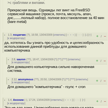
>с граблями и вилами.
Прекрасная вещь. Однажды лег винт на FreeBSD
сервисной машинке (прокся, почта, мкскуль, апач,
днс,.......полный набор). полное восстановление за 40 мин
(bare metal)
1.3
,
поцанчик
(
?
), 16:58, 13/04/2009 [
ответить
] [
﹢﹢﹢
] [
· · ·
]
[
↓
] [
↑
]
+
–
/
[
к модератору
]
да, хотелось бы узнать про удобность и целесообразность
использования данной приблуды для домашнего
компьютерчика
2.8
,
sauron
(
??
), 18:47, 13/04/2009 [
^
] [
^^
] [
^^^
] [
ответить
]
+
–
/
[
к модератору
]
Для домашнего копьютерчика сильно навороченная
система.
2.12
,
anonymous
(
??
), 20:50, 13/04/2009 [
^
] [
^^
] [
^^^
] [
ответить
]
+
–
/
[
к модератору
]
Для домашнего "компьютерчика" - rsync + cron
1.4
,
Аноним
(
-
), 17:24, 13/04/2009 [
ответить
] [
﹢﹢﹢
] [
· · ·
]
[
↑
]
+
–
/
[
к модератору
]
Это не для дома. Целесообразно пользоваться когда