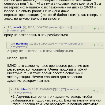
серверов под *nic =>4 шт ну и виндовых тоже где-то от 3 , и
юзверевских машинок с их памойками на дисках 20-30 и
более. По опыту работы с ней она даже
веретас превосходит ( который бабло стоит ), как теперь не
знаю, но думаю Бакула на высоте.
1.5
,
metallic
(
?
), 18:17, 13/04/2009 [
ответить
] [
﹢﹢﹢
] [
· · ·
]
[
↓
]
+
–
/
[
к модератору
]
врагу не пожелаешь в ней разбираться
2.6
,
Harunaga
(
?
), 18:24, 13/04/2009 [
^
] [
^^
] [
^^^
] [
ответить
]
[
↓
]
+
–
/
[
к модератору
]
>врагу не пожелаешь в ней разбираться
Используем.
IMHO, это самое лучшее opensource решение для
резервного копирование. Очень мощный и гибкий
инструмент, и в тоже время прост в освоении и
эксплуатации. Ничего сложного для освоения
администратором там нет.
3.14
,
bliss
(
?
), 21:41, 13/04/2009 [
^
] [
^^
] [
^^^
] [
ответить
]
+
–
/
[
к модератору
]
+1. Администратор на то и администратор, чтобы
разбираться в подобных вещах. Бакула замечательная
штука. Хороша тем, что работает на полном автомате.