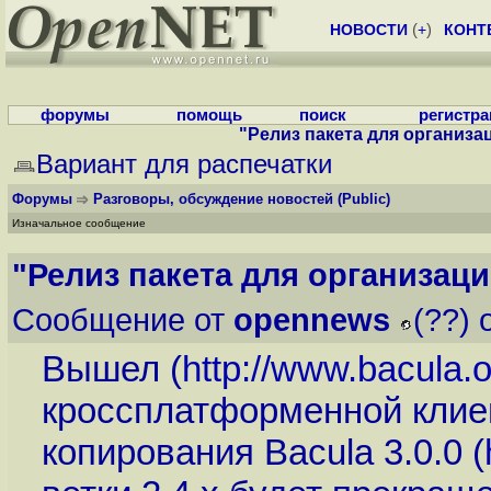
НОВОСТИ
(
+
)
КОНТ
форумы
помощь
поиск
регистр
"Релиз пакета для организац
Вариант для распечатки
Форумы
Разговоры, обсуждение новостей
(Public)
Изначальное сообщение
"Релиз пакета для организаци
Сообщение от
opennews
(??) 
Вышел (
http://www.bacula
кроссплатформенной клие
копирования Bacula 3.0.0 (