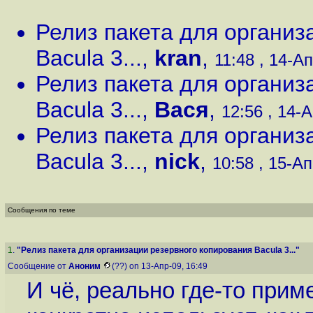
Релиз пакета для организ
Bacula 3...
,
kran
,
11:48 , 14-Ап
Релиз пакета для организ
Bacula 3...
,
Вася
,
12:56 , 14-А
Релиз пакета для организ
Bacula 3...
,
nick
,
10:58 , 15-Ап
Сообщения по теме
1
.
"Релиз пакета для организации резервного копирования Bacula 3..."
Сообщение от
Аноним
(??) on 13-Апр-09, 16:49
И чё, реально где-то прим