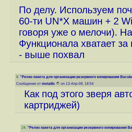
По делу. Используем почт
60-ти UN*X машин + 2 W
говоря уже о мелочи). На
Функционала хватает за 
- выше похвал
9
.
"Релиз пакета для организации резервного копирования Bacula 
Сообщение от
metallic
on 13-Апр-09, 18:54
Как под этого зверя авт
картриджей)
24
.
"Релиз пакета для организации резервного копирования Bac