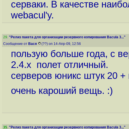
серваки. В качестве наиб
webacul'у.
29
.
"Релиз пакета для организации резервного копирования Bacula 3..."
Сообщение от
Вася
(??) on 14-Апр-09, 12:56
пользую больше года, с ве
2.4.x полет отличный.
серверов юникс штук 20 +
очень кароший вещь. :)
35
.
"Релиз пакета для организации резервного копирования Bacula 3..."