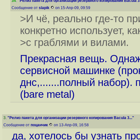
34
.
"Релиз пакета для организации резервного копирования Bacula 3.
Сообщение от
slapik
on 15-Апр-09, 09:59
>И чё, реально где-то п
конкретно использует, ка
>с граблями и вилами.
Прекрасная вещь. Однаж
сервисной машинке (прокс
днс,.......полный набор)
(bare metal)
3
.
"Релиз пакета для организации резервного копирования Bacula 3..."
Сообщение от
поцанчик
on 13-Апр-09, 16:58
да, хотелось бы узнать пр