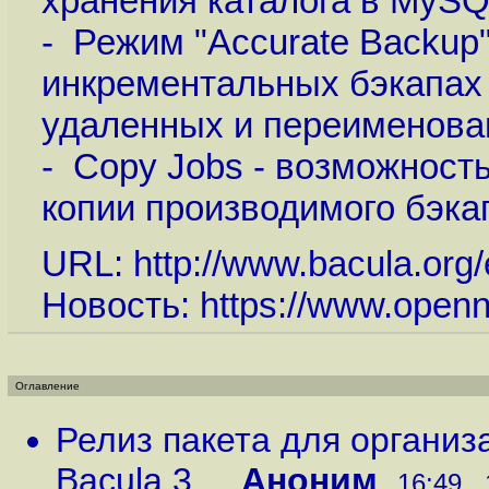
хранения каталога в MySQL
- Режим "Accurate Backup" 
инкрементальных бэкапах 
удаленных и переименова
- Copy Jobs - возможност
копии производимого бэкап
URL:
http://www.bacula.or
Новость:
https://www.open
Оглавление
Релиз пакета для организ
Bacula 3...
,
Аноним
,
16:49 ,