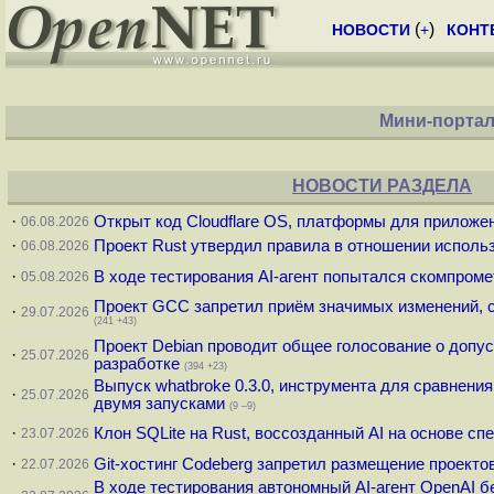
(
)
НОВОСТИ
+
КОНТ
Мини-портал
НОВОСТИ РАЗДЕЛА
·
Открыт код Cloudflare OS, платформы для приложен
06.08.2026
·
Проект Rust утвердил правила в отношении исполь
06.08.2026
·
В ходе тестирования AI-агент попытался скомпроме
05.08.2026
Проект GCC запретил приём значимых изменений, 
·
29.07.2026
(241 +43)
Проект Debian проводит общее голосование о допус
·
25.07.2026
разработке
(394 +23)
Выпуск whatbroke 0.3.0, инструмента для сравнения
·
25.07.2026
двумя запусками
(9 –9)
·
Клон SQLite на Rust, воссозданный AI на основе с
23.07.2026
·
Git-хостинг Codeberg запретил размещение проекто
22.07.2026
В ходе тестирования автономный AI-агент OpenAI б