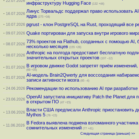
·
22.07.2026
инфраструктуру Hugging Face
(132 +44)
Линус Торвальдс поддержал право использовать AI
·
16.07.2026
ядра
(275 +34)
·
pgrust - клон PostgreSQL на Rust, проходящий все 
10.07.2026
·
Quake портирован для запуска внутри игрового мир
09.07.2026
73% проектов на Flathub, созданных с помощью AI,
·
08.07.2026
несколько месяцев
(155 +26)
Anthropic на полгода предоставит бесплатную подп
·
08.07.2026
значительных открытых проектов
(107 –12)
В игровом движке Godot запретят приём изменений,
·
01.07.2026
(69 +35)
AI-модель Brain2Qwerty для воссоздания набираемо
·
01.07.2026
записи активности мозга
(95 –4)
·
Рекомендации по использованию AI при разработке 
24.06.2026
OpenAI запустила инициативу Patch the Planet для 
·
23.06.2026
в открытом ПО
(47 +15)
Власти США предписали Anthropic приостановить до
·
13.06.2026
Mythos 5
(76 +15)
В Fedora выявлена подмена взломанного участника
·
11.06.2026
сомнительных изменений
(77 +41)
Следующая страница (раньше) >>