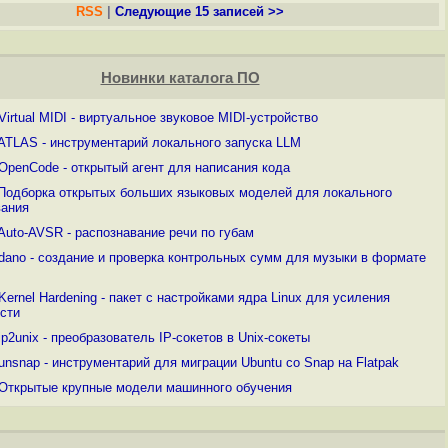
RSS
|
Следующие 15 записей >>
Новинки каталога ПО
Virtual MIDI - виртуальное звуковое MIDI-устройство
ATLAS - инструментарий локального запуска LLM
OpenCode - открытый агент для написания кода
Подборка открытых больших языковых моделей для локального
вания
Auto-AVSR - распознавание речи по губам
dano - создание и проверка контрольных сумм для музыки в формате
Kernel Hardening - пакет с настройками ядра Linux для усиления
сти
ip2unix - преобразователь IP-сокетов в Unix-сокеты
unsnap - инструментарий для миграции Ubuntu со Snap на Flatpak
Открытые крупные модели машинного обучения