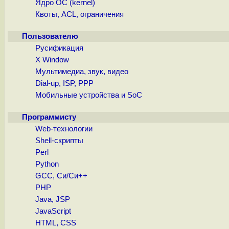
Ядро ОС (kernel)
Квоты, ACL, ограничения
Пользователю
Русификация
X Window
Мультимедиа, звук, видео
Dial-up, ISP, PPP
Мобильные устройства и SoC
Программисту
Web-технологии
Shell-скрипты
Perl
Python
GCC, Си/Си++
PHP
Java, JSP
JavaScript
HTML, CSS