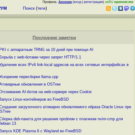
Профиль:
Аноним
(
вход
|
регистрация
)
неRU
opennet.me
РУМ
Поиск
(
теги
)
Последние заметки
PKI с аппаратным TRNG за 10 дней при помощи AI
Борьба с web-ботами через запрет HTTP/1.1
Удаление всех IPv6 link-local адресов на всех сетевых интерфейсах в
Ускорение пересборки llama.cpp
Атомарные обновления в OSTree
Отсеивание AI-ботов на web-сервере через Cookie
Запуск Linux-контейнеров во FreeBSD
Создание загрузочного атомарно обновляемого образа Oracle Linux при
STree
Сборка deb-пакета для решения проблем с плагином nvim-cmp для
Debian 13
Запуск KDE Plasma 6 с Wayland во FreeBSD