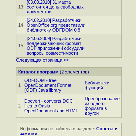
[03.03.2010] 31 марта
13
состоится день свободных
документов
[24.02.2010] Разработчики
14
OpenOffice.org представили
библиотеку ODFDOM 0.8
[24.06.2009] Разработчики
поддерживающих формат
15
ODF приложений обсудили
вопросы совместимости
Следующая страница >>
Каталог программ
(2 элементов)
ODFDOM - free
Библиотеки
1
OpenDocument Format
функций
(ODF) Java library
Преобразование
Docvert - converts DOC
из одного
2
files to Oasis
формата в
OpenDocument and HTML
другой
Информация не найдена в разделе:
Советы и
заметки