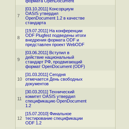
формата OpenDocument
[03.10.2011] Консорциум
OASIS утвердил
7
OpenDocument 1.2 в качестве
стандарта
[19.07.2011] На конференции
ODF Plugfest подведены итоги
8
внедрения формата ODF и
представлен проект WebODF
[03.06.2011] Вступил в
действие национальный
9
стандарт РФ, продвигающий
формат OpenDocument (ODF)
[31.03.2011] Сегодня
10
отмечается День свободных
документов
[30.03.2011] Технический
комитет OASIS утвердил
11
спецификацию OpenDocument
1.2
[15.07.2010] Финальное
12
тестирование спецификации
ODF 1.2