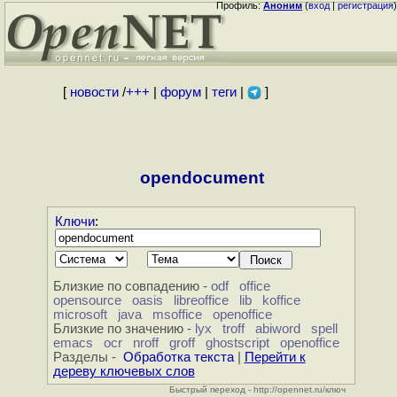
Профиль:
Аноним
(
вход
|
регистрация
)
[
новости
/
+++
|
форум
|
теги
|
]
opendocument
Ключи
:
Близкие по совпадению -
odf
office
opensource
oasis
libreoffice
lib
koffice
microsoft
java
msoffice
openoffice
Близкие по значению -
lyx
troff
abiword
spell
emacs
ocr
nroff
groff
ghostscript
openoffice
Разделы -
Обработка текста
|
Перейти к
дереву ключевых слов
Быстрый переход - http://opennet.ru/ключ