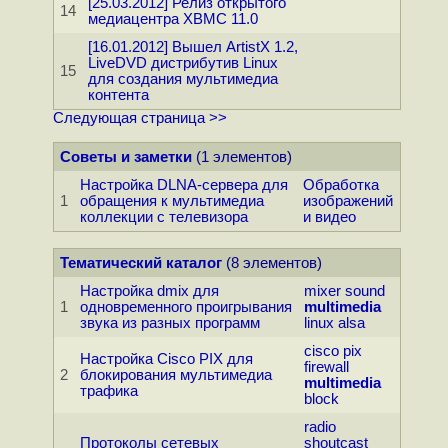
[25.03.2012] Релиз открытого
14
медиацентра XBMC 11.0
[16.01.2012] Вышел ArtistX 1.2,
LiveDVD дистрибутив Linux
15
для создания мультимедиа
контента
Следующая страница >>
Советы и заметки
(1 элементов)
Настройка DLNA-сервера для
Обработка
1
обращения к мультимедиа
изображений
коллекции с телевизора
и видео
Тематический каталог
(8 элементов)
Настройка dmix для
mixer
sound
1
одновременного проигрывания
multimedia
звука из разных программ
linux
alsa
cisco
pix
Настройка Cisco PIX для
firewall
2
блокирования мультимедиа
multimedia
трафика
block
radio
Протоколы сетевых
shoutcast