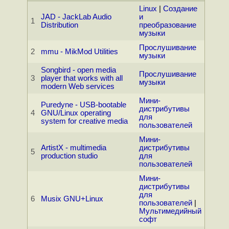
Linux
|
Создание
JAD - JackLab Audio
и
1
Distribution
преобразование
музыки
Прослушивание
2
mmu - MikMod Utilities
музыки
Songbird - open media
Прослушивание
3
player that works with all
музыки
modern Web services
Мини-
Puredyne - USB-bootable
дистрибутивы
4
GNU/Linux operating
для
system for creative media
пользователей
Мини-
ArtistX - multimedia
дистрибутивы
5
production studio
для
пользователей
Мини-
дистрибутивы
для
6
Musix GNU+Linux
пользователей
|
Мультимедийный
софт