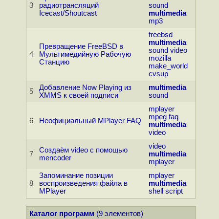
3
радиотрансляций
sound
Icecast/Shoutcast
multimedia
mp3
freebsd
multimedia
Превращение FreeBSD в
sound
video
4
Мультимедийную Рабочую
mozilla
Станцию
make_world
cvsup
Добавление Now Playing из
multimedia
5
XMMS к своей подписи
sound
mplayer
mpeg
faq
6
Неофициальный MPlayer FAQ
multimedia
video
video
Создаём video с помощью
7
multimedia
mencoder
mplayer
Запоминание позиции
mplayer
8
воспроизведения файла в
multimedia
MPlayer
shell
script
Каталог программ
(9 элементов)