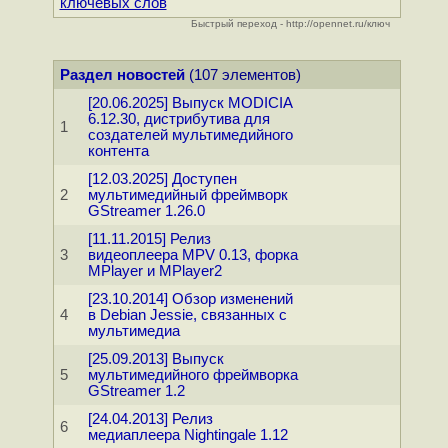
ключевых слов
Быстрый переход - http://opennet.ru/ключ
Раздел новостей
(107 элементов)
[20.06.2025] Выпуск MODICIA
6.12.30, дистрибутива для
1
создателей мультимедийного
контента
[12.03.2025] Доступен
2
мультимедийный фреймворк
GStreamer 1.26.0
[11.11.2015] Релиз
3
видеоплеера MPV 0.13, форка
MPlayer и MPlayer2
[23.10.2014] Обзор изменений
4
в Debian Jessie, связанных с
мультимедиа
[25.09.2013] Выпуск
5
мультимедийного фреймворка
GStreamer 1.2
[24.04.2013] Релиз
6
медиаплеера Nightingale 1.12