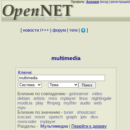
Профиль:
Аноним
(
вход
|
регистрация
)
[
новости
/
+++
|
форум
|
теги
|
]
multimedia
Ключи
:
Близкие по совпадению -
gstreamer
video
debian
artistx
miro
mplayer
linux
nightingale
modicia
play
ffmpeg
mythtv
audio
web
mpv
Близкие по значению -
tuner
shoutcast
icecast
mixer
speech
graph
iptv
divx
mencoder
mplayer
Разделы -
Мультимедиа
|
Перейти к дереву