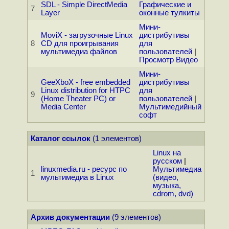
SDL - Simple DirectMedia
Графические и
7
Layer
оконные тулкиты
Мини-
MoviX - загрузочные Linux
дистрибутивы
8
CD для проигрывания
для
мультимедиа файлов
пользователей
|
Просмотр Видео
Мини-
GeeXboX - free embedded
дистрибутивы
Linux distribution for HTPC
для
9
(Home Theater PC) or
пользователей
|
Media Center
Мультимедийный
софт
Каталог ссылок
(1 элементов)
Linux на
русском
|
linuxmedia.ru - ресурс по
Мультимедиа
1
мультимедиа в Linux
(видео,
музыка,
cdrom, dvd)
Архив документации
(9 элементов)