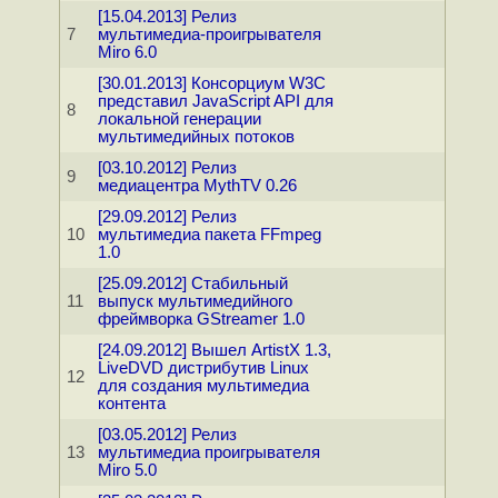
[15.04.2013] Релиз
7
мультимедиа-проигрывателя
Miro 6.0
[30.01.2013] Консорциум W3C
представил JavaScript API для
8
локальной генерации
мультимедийных потоков
[03.10.2012] Релиз
9
медиацентра MythTV 0.26
[29.09.2012] Релиз
10
мультимедиа пакета FFmpeg
1.0
[25.09.2012] Стабильный
11
выпуск мультимедийного
фреймворка GStreamer 1.0
[24.09.2012] Вышел ArtistX 1.3,
LiveDVD дистрибутив Linux
12
для создания мультимедиа
контента
[03.05.2012] Релиз
13
мультимедиа проигрывателя
Miro 5.0