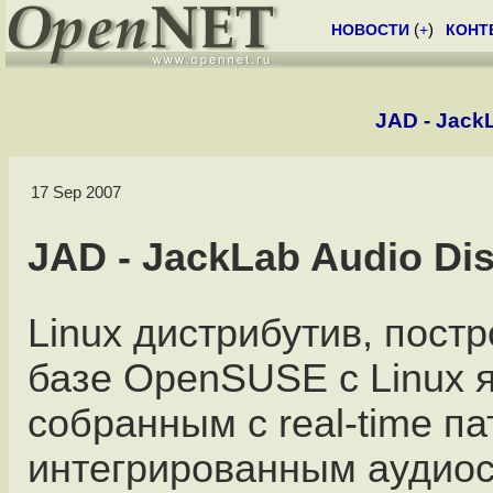
НОВОСТИ
(
+
)
КОНТ
JAD - JackL
17 Sep 2007
JAD - JackLab Audio Dis
Linux дистрибутив, пост
базе OpenSUSE c Linux 
собранным с real-time п
интегрированным аудио