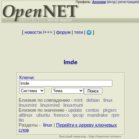
Профиль:
Аноним
(
вход
|
регистрация
)
[
новости
/
+++
|
форум
|
теги
|
]
lmde
Ключи
:
Близкие по совпадению -
mint
debian
linux
linuxmint
linuxmind
linuxmunt
Близкие по значению -
update
centos
pkgsrc
altlinux
ubuntu
freesco
ipcop
mandrake
rpm
lilo
Разделы -
linux
|
Перейти к дереву ключевых
слов
Быстрый переход - http://opennet.ru/ключ