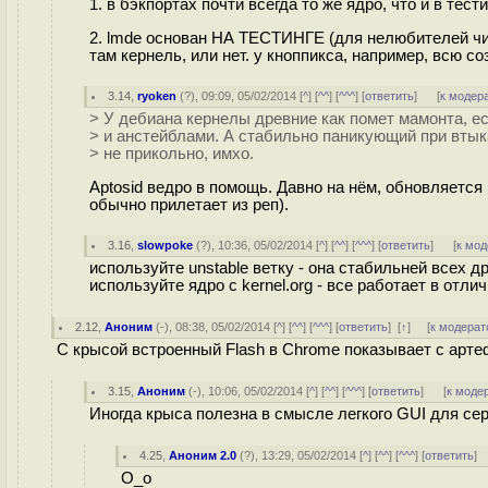
1. в бэкпортах почти всегда то же ядро, что и в тести
2. lmde основан НА ТЕСТИНГЕ (для нелюбителей читат
там кернель, или нет. у кноппикса, например, всю с
3.14
,
ryoken
(
?
), 09:09, 05/02/2014 [
^
] [
^^
] [
^^^
] [
ответить
]
[
к модер
> У дебиана кернелы древние как помет мамонта, ес
> и анстейблами. А стабильно паникующий при втык
> не прикольно, имхо.
Aptosid ведро в помощь. Давно на нём, обновляется
обычно прилетает из реп).
3.16
,
slowpoke
(
?
), 10:36, 05/02/2014 [
^
] [
^^
] [
^^^
] [
ответить
]
[
к мод
используйте unstable ветку - она стабильней всех д
используйте ядро с kernel.org - все работает в отлич
2.12
,
Аноним
(
-
), 08:38, 05/02/2014 [
^
] [
^^
] [
^^^
] [
ответить
]
[
↑
] [
к модерат
С крысой встроенный Flash в Chrome показывает с арте
3.15
,
Аноним
(
-
), 10:06, 05/02/2014 [
^
] [
^^
] [
^^^
] [
ответить
]
[
к моде
Иногда крыса полезна в смысле легкого GUI для сер
4.25
,
Аноним 2.0
(
?
), 13:29, 05/02/2014 [
^
] [
^^
] [
^^^
] [
ответить
]
О_о