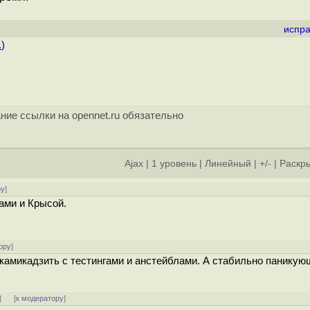
испра
.
)
ние ссылки на opennet.ru обязательно
Ajax
|
1 уровень
|
Линейный
|
+/-
|
Раскры
ру
]
ами и Крысой.
ору
]
 камикадзить с тестингами и анстейблами. А стабильно паникую
]
[
к модератору
]