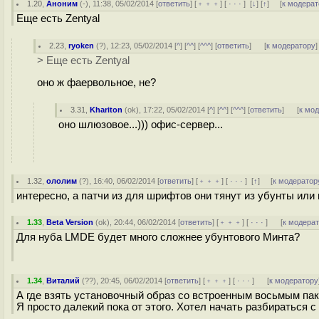
1.20
,
Аноним
(
-
), 11:38, 05/02/2014 [
ответить
] [
﹢﹢﹢
] [
· · ·
]
[
↓
] [
↑
] [
к модерат
Еще есть Zentyal
2.23
,
ryoken
(
?
), 12:23, 05/02/2014 [
^
] [
^^
] [
^^^
] [
ответить
]
[
к модератору
]
> Еще есть Zentyal
оно ж фаервольное, не?
3.31
,
Khariton
(
ok
), 17:22, 05/02/2014 [
^
] [
^^
] [
^^^
] [
ответить
]
[
к мо
оно шлюзовое...))) офис-сервер...
1.32
,
ололим
(
?
), 16:40, 06/02/2014 [
ответить
] [
﹢﹢﹢
] [
· · ·
]
[
↑
] [
к модератор
интересно, а патчи из для шрифтов они тянут из убунты или
1.33
,
Beta Version
(
ok
), 20:44, 06/02/2014 [
ответить
] [
﹢﹢﹢
] [
· · ·
]
[
к модера
Для нуба LMDE будет много сложнее убунтового Минта?
1.34
,
Виталий
(
??
), 20:45, 06/02/2014 [
ответить
] [
﹢﹢﹢
] [
· · ·
]
[
к модератору
А где взять установочный образ со встроенным восьмым па
Я просто далекий пока от этого. Хотел начать разбираться с