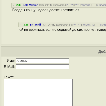
2.35
,
Beta Version
(
ok
), 21:38, 06/02/2014 [
^
] [
^^
] [
^^^
] [
ответить
]
[
к моде
Вроде к концу недели должен появиться.
3.36
,
Виталий
(
??
), 04:43, 10/02/2014 [
^
] [
^^
] [
^^^
] [
ответить
]
[
к мо
ой не вериться, если с седьмой до сих пор нет, наве
Доба
Имя:
E-Mail:
Текст: