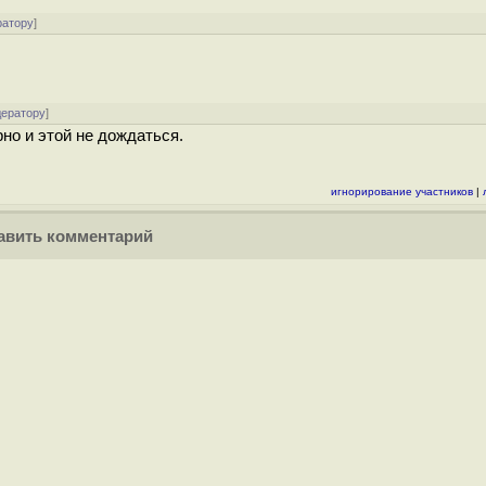
ратору
]
дератору
]
рно и этой не дождаться.
игнорирование участников
|
вить комментарий