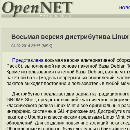
НОВ
Восьмая версия дистрибутива Linux M
04.02.2014 23:35 (MSK)
Представлена
восьмая версия альтернативной сборки д
Pack 8), выполненной на основе пакетной базы Debian Tes
Кроме использования пакетной базы Debian, важным от
пакетной базы (модель непрерывных обновлений: частичн
пакетов выходят постоянно и пользователь в любой мом
Дистрибутив предлагает два варианта традиционного
GNOME Shell, предоставляющий классическое оформлен
классического релиза Linux Mint и все оригинальные ра
интерфейс, системные GUI-приложения). Дистрибутив по
пакетов с Ubuntu и классическими релизами Linux Mint.
обновлений. Для создания новых инсталляций пока сле
Обновлённые iso-образы будут доступны в ближайшее в