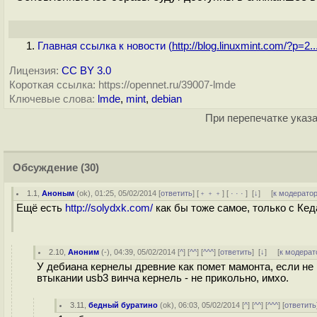
Главная ссылка к новости (
http://blog.linuxmint.com/?p=2..
Лицензия:
CC BY 3.0
Короткая ссылка: https://opennet.ru/39007-lmde
Ключевые слова:
lmde
,
mint
,
debian
При перепечатке указа
Обсуждение
(30)
1.1
,
Аноным
(
ok
), 01:25, 05/02/2014 [
ответить
] [
﹢﹢﹢
] [
· · ·
]
[
↓
] [
к модерато
Ещё есть
http://solydxk.com/
как бы тоже самое, только с Кед
2.10
,
Аноним
(
-
), 04:39, 05/02/2014 [
^
] [
^^
] [
^^^
] [
ответить
]
[
↓
] [
к модерат
У дебиана кернелы древние как помет мамонта, если не
втыкании usb3 винча кернель - не прикольно, имхо.
3.11
,
бедный буратино
(
ok
), 06:03, 05/02/2014 [
^
] [
^^
] [
^^^
] [
ответить