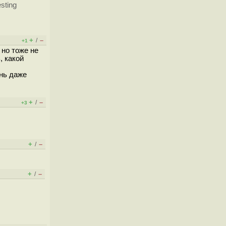
sting
+
–
/
+1
 но тоже не
, какой
ень даже
+
–
/
+3
+
–
/
+
–
/