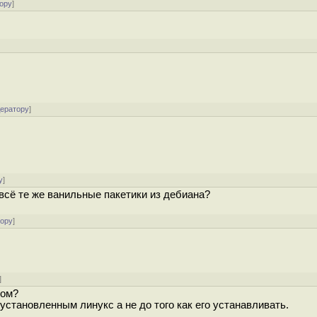
ору
]
дератору
]
у
]
 всё те же ванильные пакетики из дебиана?
тору
]
]
ком?
 установленным линукс а не до того как его устанавливать.