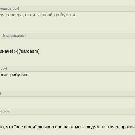
 модератору
]
ля сервера, если таковой требуется.
[
к модератору
]
наче! :-)[/sarcasm]
тору
]
 дистрибутив.
у
]
ратору
]
ого, что "все и вся" активно сношают мозг людям, пытаясь прока