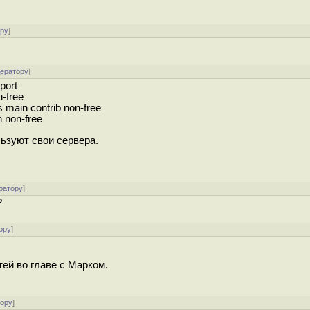
ору
]
дератору
]
port
n-free
s main contrib non-free
n non-free
льзуют свои сервера.
ратору
]
?
ору
]
тей во главе с Марком.
тору
]