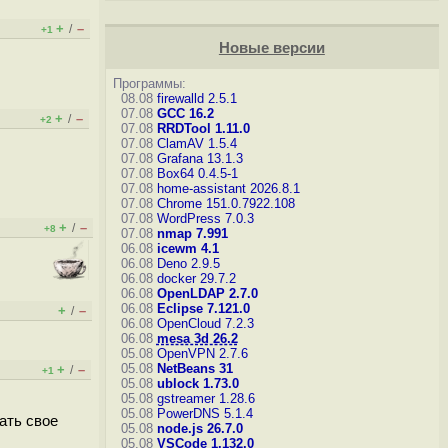
+
–
/
+1
Новые версии
Программы:
08.08
firewalld 2.5.1
07.08
GCC 16.2
+
–
/
+2
07.08
RRDTool 1.11.0
07.08
ClamAV 1.5.4
07.08
Grafana 13.1.3
07.08
Box64 0.4.5-1
07.08
home-assistant 2026.8.1
07.08
Chrome 151.0.7922.108
07.08
WordPress 7.0.3
+
–
/
+8
07.08
nmap 7.991
06.08
icewm 4.1
06.08
Deno 2.9.5
06.08
docker 29.7.2
06.08
OpenLDAP 2.7.0
06.08
Eclipse 7.121.0
+
–
/
06.08
OpenCloud 7.2.3
06.08
mesa 3d 26.2
05.08
OpenVPN 2.7.6
05.08
NetBeans 31
+
–
/
+1
05.08
ublock 1.73.0
05.08
gstreamer 1.28.6
05.08
PowerDNS 5.1.4
чать свое
05.08
node.js 26.7.0
05.08
VSCode 1.132.0