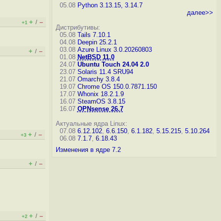
05.08
Python 3.13.15, 3.14.7
далее>>
+
–
/
+1
Дистрибутивы:
05.08
Tails 7.10.1
04.08
Deepin 25.2.1
03.08
Azure Linux 3.0.20260803
+
–
/
01.08
NetBSD 11.0
24.07
Ubuntu Touch 24.04 2.0
23.07
Solaris 11.4 SRU94
21.07
Omarchy 3.8.4
19.07
Chrome OS 150.0.7871.150
17.07
Whonix 18.2.1.9
16.07
SteamOS 3.8.15
16.07
OPNsense 26.7
Актуальные ядра Linux:
07.08
6.12.102
,
6.6.150
,
6.1.182
,
5.15.215
,
5.10.264
+
–
/
+3
06.08
7.1.7
,
6.18.43
Изменения в ядре 7.2
+
–
/
+
–
/
+2