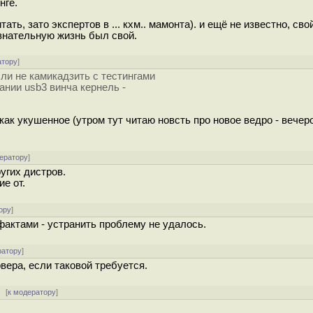
нге.
ь, зато экспертов в ... кхм.. мамонта). и ещё не известно, сво
ознательную жизнь был свой.
атору
]
ли не камикадзить с тестингами
ании usb3 винча кернель -
 как укушенное (утром тут читаю новсть про новое ведро - вече
ератору
]
ругих дистров.
ие от.
ору
]
фактами - устранить проблему не удалось.
ратору
]
вера, если таковой требуется.
[
к модератору
]