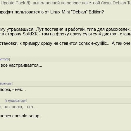
E Update Pack 8), выполненной на основе пакетной базы Debian Te
рофит пользователю от Linux Mint "Debian" Edition?
му утрахаешься...Тут поставил и работай, типа для домохозяек,
е в сторону SolidXK - там на флэху сразу суются 4 дистра - ставь
новки, к примеру сразу не ставится console-cyrillic... А так оч
ратору
]
 все настраивается...
ератору
]
орю, - нет....
]
[
к модератору
]
 не спорю, - нет....
ерез console-setup.