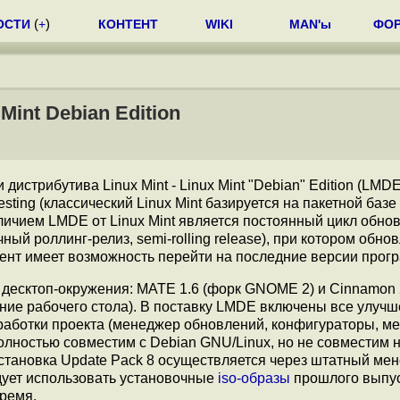
ОСТИ
(
+
)
КОНТЕНТ
WIKI
MAN'ы
ФО
int Debian Edition
истрибутива Linux Mint - Linux Mint "Debian" Edition (LMD
ting (классический Linux Mint базируется на пакетной базе 
личием LMDE от Linux Mint является постоянный цикл обно
ый роллинг-релиз, semi-rolling release), при котором обно
ент имеет возможность перейти на последние версии прог
 десктоп-окружения: MATE 1.6 (форк GNOME 2) и Cinnamon 
ие рабочего стола). В поставку LMDE включены все улуч
зработки проекта (менеджер обновлений, конфигураторы, м
лностью совместим с Debian GNU/Linux, но не совместим 
 Установка Update Pack 8 осуществляется через штатный ме
дует использовать установочные
iso-образы
прошлого выпус
ремя.