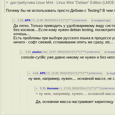
> дистрибутива Linux Mint - Linux Mint "Debian" Edition (LMD
Почему бы не использовать просто Дебиан с Testing? В чем п
2.19
,
APS
(
?
), 11:08, 05/02/2014 [
^
] [
^^
] [
^^^
] [
ответить
]
[
к модератору
]
Да легко. Только приводить у удобоваримому виду систе
без косяков....Если кому нужен debian testing, посмотрит
хочешь...
Есть проблемы при выборе русского языка в процессе уста
ничего - софт свежий, сглаживание опять же сразу, etc...
3.21
,
paulus
(
ok
), 12:07, 05/02/2014 [
^
] [
^^
] [
^^^
] [
ответить
]
[
к моде
console-cyrillic уже давно никому не нужен и без него
4.24
,
APS
(
?
), 12:28, 05/02/2014 [
^
] [
^^
] [
^^^
] [
ответить
]
[
к мод
ну мне, например, нужен.... основной массе, не сп
5.29
,
Аноним
(
-
), 17:03, 05/02/2014 [
^
] [
^^
] [
^^^
] [
ответить
> ну мне, например, нужен.... основной массе,
Да, основная масса настраивает кириллицу ч