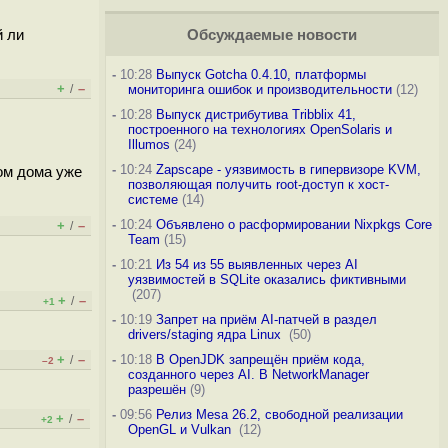
й ли
Обсуждаемые новости
-
10:28
Выпуск Gotcha 0.4.10, платформы
+
–
/
мониторинга ошибок и производительности
(12)
-
10:28
Выпуск дистрибутива Tribblix 41,
построенного на технологиях OpenSolaris и
Illumos
(24)
-
10:24
Zapscape - уязвимость в гипервизоре KVM,
ром дома уже
позволяющая получить root-доступ к хост-
системе
(14)
-
10:24
Объявлено о расформировании Nixpkgs Core
+
–
/
Team
(15)
-
10:21
Из 54 из 55 выявленных через AI
уязвимостей в SQLite оказались фиктивными
(207)
+
–
/
+1
-
10:19
Запрет на приём AI-патчей в раздел
drivers/staging ядра Linux
(50)
+
–
-
10:18
В OpenJDK запрещён приём кода,
/
–2
созданного через AI. В NetworkManager
разрешён
(9)
-
09:56
Релиз Mesa 26.2, свободной реализации
+
–
/
+2
OpenGL и Vulkan
(12)