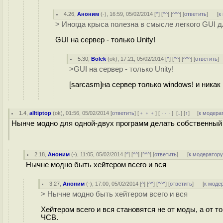
4.26
,
Аноним
(
-
), 16:59, 05/02/2014 [
^
] [
^^
] [
^^^
] [
ответить
]
[
к
> Иногда крыса полезна в смысле легкого GUI д
GUI на сервер - только Unity!
5.30
,
Bolek
(
ok
), 17:21, 05/02/2014 [
^
] [
^^
] [
^^^
] [
ответить
]
>GUI на сервер - только Unity!
[sarcasm]на сервер только windows! и никак и
1.4
,
alltiptop
(
ok
), 01:56, 05/02/2014 [
ответить
] [
﹢﹢﹢
] [
· · ·
]
[
↓
] [
↑
] [
к модера
Нынче модно для одной-двух программ делать собственный
2.18
,
Аноним
(
-
), 11:05, 05/02/2014 [
^
] [
^^
] [
^^^
] [
ответить
]
[
к модератор
Нычне модно быть хейтером всего и вся
3.27
,
Аноним
(
-
), 17:00, 05/02/2014 [
^
] [
^^
] [
^^^
] [
ответить
]
[
к моде
> Нычне модно быть хейтером всего и вся
Хейтером всего и вся становятся не от моды, а от т
ЧСВ.