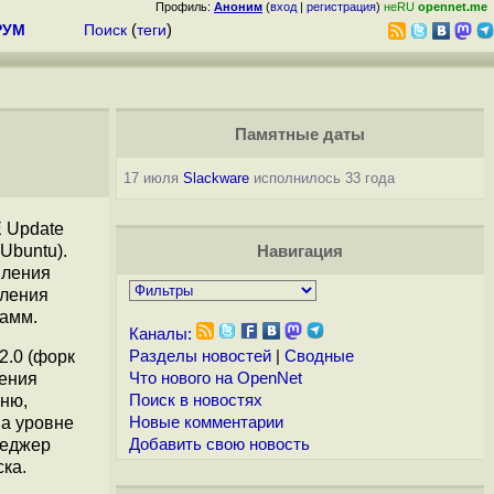
Профиль:
Аноним
(
вход
|
регистрация
)
неRU
opennet.me
РУМ
Поиск
(
теги
)
Памятные даты
17 июля
Slackware
исполнилось 33 года
E Update
Ubuntu).
Навигация
вления
вления
рамм.
Каналы:
2.0 (форк
Разделы новостей
|
Сводные
шения
Что нового на OpenNet
еню,
Поиск в новостях
на уровне
Новые комментарии
неджер
Добавить свою новость
ка.