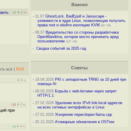
Важное
+
–
вить
/
+7
-
11.07
GhostLock, BadEpoll и Januscape -
уязвимости в ядре Linux, позволяющие получить
права root и обойти изоляцию KVM
(82 +34)
-
08.07
Вредительство со стороны разработчика
OpenMandriva, которое могло причинить вред
пользователям
(107 +34)
-
Сводка событий за 2025 год
Советы
ть всё
|
RSS
-
19.04.2026
PKI с аппаратным TRNG за 10 дней при
+
–
/
помощи AI
-
09.03.2026
Борьба с web-ботами через запрет
HTTP/1.1
-
27.02.2026
Удаление всех IPv6 link-local адресов
+
–
/
–11
на всех сетевых интерфейсах в Linux
щий при
-
27.01.2026
Ускорение пересборки llama.cpp
-
25.12.2025
Атомарные обновления в OSTree
+
–
/
+1