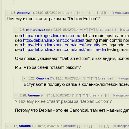
1.5
,
Аноним
(
-
), 03:02, 05/02/2014 [
ответить
] [
﹢﹢﹢
] [
· · ·
]
[
↓
] [
↑
] [
к модерат
Почему их не ставят раком за "Debian Edition"?
2.6
,
chinarulezzz
(
ok
), 03:07, 05/02/2014 [
^
] [
^^
] [
^^^
] [
ответить
]
[
↓
] [
к мо
deb
http://packages.linuxmint.com/
debian main upstream im
deb
http://debian.linuxmint.com/latest
testing main contrib no
deb
http://debian.linuxmint.com/latest/security
testing/update
deb
http://debian.linuxmint.com/latest/multimedia
testing mai
Они прямо указывают "Debian edition", и как видим, испо
P.S. Что за сленг "ставят раком"?
3.22
,
Онаним
(
?
), 12:15, 05/02/2014 [
^
] [
^^
] [
^^^
] [
ответить
]
[
к моде
Вступают в половую связь в коленно-локтевой позе
2.28
,
Аноним
(
-
), 17:01, 05/02/2014 [
^
] [
^^
] [
^^^
] [
ответить
]
[
↑
] [
к модерат
> Почему их не ставят раком за "Debian Edition"?
Потому что Debian - это не Canonical, там нет жадных де
1.17
,
Аноним
(
-
), 10:37, 05/02/2014 [
ответить
] [
﹢﹢﹢
] [
· · ·
]
[
↓
] [
↑
] [
к модера