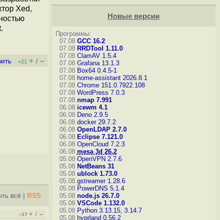
тор Xed,
Новые версии
лностью
.
Программы:
07.08
GCC 16.2
07.08
RRDTool 1.11.0
07.08
ClamAV 1.5.4
+
–
вить
/
+21
07.08
Grafana 13.1.3
07.08
Box64 0.4.5-1
07.08
home-assistant 2026.8.1
07.08
Chrome 151.0.7922.108
07.08
WordPress 7.0.3
07.08
nmap 7.991
06.08
icewm 4.1
06.08
Deno 2.9.5
06.08
docker 29.7.2
06.08
OpenLDAP 2.7.0
06.08
Eclipse 7.121.0
06.08
OpenCloud 7.2.3
06.08
mesa 3d 26.2
05.08
OpenVPN 2.7.6
05.08
NetBeans 31
05.08
ublock 1.73.0
05.08
gstreamer 1.28.6
05.08
PowerDNS 5.1.4
ть всё
|
RSS
05.08
node.js 26.7.0
05.08
VSCode 1.132.0
05.08
Python 3.13.15, 3.14.7
+
–
/
–17
05.08
hyprland 0.56.2