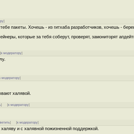
ору
]
тебе пакеты. Хочешь - из гитхаба разработчиков, хочешь - бер
йнеры, которые за тебя соберут, проверят, замониторят апдейт
[
к модератору
]
лу.
к модератору
]
ывают халявой.
ь
]
[
к модератору
]
ветить
]
[
к модератору
]
 халяву и с халявной пожизненной поддержкой.