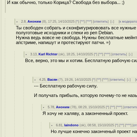
И как обычно, только Корица? Свобода без выбора... ;)
2.8
,
Аноним
(
8
), 17:25, 14/10/2025 [
^
] [
^^
] [
^^^
] [
ответить
]
[
↓
] [
к модерат
Ты свободен собрать и сконфигурирововать все нужные 
полуготовые исходники и спеки из реп Debian.
Нужна ведь вовсе не свобода. Нужны бесплатные мейнте
апстриме, напишут и протестируют патчи. =)
3.13
,
Karl Richter
(
ok
), 18:25, 14/10/2025 [
^
] [
^^
] [
^^^
] [
ответить
]
[
↓
] 
Все, верно, это мы и хотим. Бесплатную рабочую си
4.25
,
Васян
(
?
), 19:26, 14/10/2025 [
^
] [
^^
] [
^^^
] [
ответить
]
[
↓
] [
--- Бесплатную рабочую силу.
И получать прибыль, которую почему-то не наз
5.78
,
Аноним
(
78
), 08:29, 15/10/2025 [
^
] [
^^
] [
^^^
] [
ответит
Я хочу не халяву, а законченный проект.
6.81
,
laindono
(
ok
), 08:58, 15/10/2025 [
^
] [
^^
] [
^^^
] [
от
Но лучше конечно законченый проект на