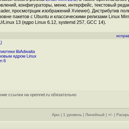
влений, конфигураторы, меню, интерфейс, текстовый редак
ader, просмотрщик изображений Xviewer). Дистрибутив по
ровне пакетов с Ubuntu и классическими релизами Linux Mint
inux 13 (ядро Linux 6.12, systemd 257, GCC 14).
испра
.
)
иотеки libAdwaita
 новым ядром Linux
n 6
ние ссылки на opennet.ru обязательно
Ajax
|
1 уровень
|
Линейный
|
+/-
|
Раскры