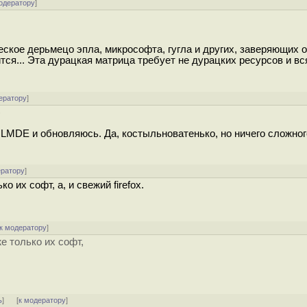
одератору
]
ское дерьмецо эпла, микрософта, гугла и других, заверяющих о
тся... Эта дурацкая матрица требует не дурацких ресурсов и вс
ератору
]
)
 LMDE и обновляюсь. Да, костыльноватенько, но ничего сложного
ератору
]
 их софт, а, и свежий firefox.
к модератору
]
е только их софт,
ь
]
[
к модератору
]