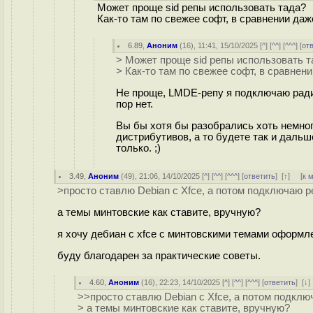
Может проще sid репы использовать тада?
Как-то там по свежее софт, в сравнении даж
6.89
,
Аноним
(
16
), 11:41, 15/10/2025 [
^
] [
^^
] [
^^^
] [
от
> Может проще sid репы использовать т
> Как-то там по свежее софт, в сравнен
Не проще, LMDE-репу я подключаю ради 
пор нет.
Вы бы хотя бы разобрались хоть немного
дистрибутивов, а то будете так и дальш
только. ;)
3.49
,
Аноним
(
49
), 21:06, 14/10/2025 [
^
] [
^^
] [
^^^
] [
ответить
]
[
↑
] [
к 
>просто ставлю Debian с Xfce, а потом подключаю 
а темы минтовские как ставите, вручную?
я хочу дебиан с xfce с минтовскими темами оформлен
буду благодарен за практические советы.
4.60
,
Аноним
(
16
), 22:23, 14/10/2025 [
^
] [
^^
] [
^^^
] [
ответить
]
[
↓
>>просто ставлю Debian с Xfce, а потом подкл
> а темы минтовские как ставите, вручную?