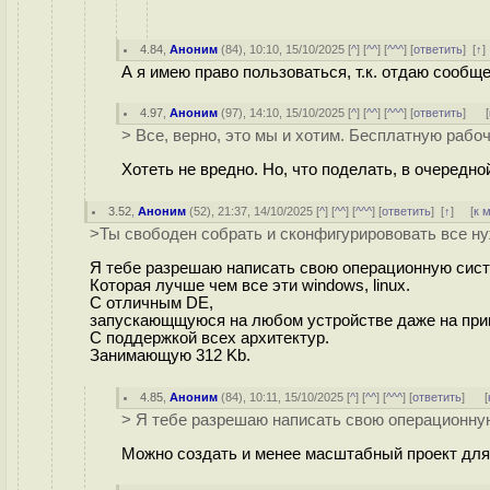
4.84
,
Аноним
(
84
), 10:10, 15/10/2025 [
^
] [
^^
] [
^^^
] [
ответить
]
[
↑
А я имею право пользоваться, т.к. отдаю сообщ
4.97
,
Аноним
(
97
), 14:10, 15/10/2025 [
^
] [
^^
] [
^^^
] [
ответить
]
[
> Все, верно, это мы и хотим. Бесплатную рабо
Хотеть не вредно. Но, что поделать, в очередно
3.52
,
Аноним
(
52
), 21:37, 14/10/2025 [
^
] [
^^
] [
^^^
] [
ответить
]
[
↑
] [
к 
>Ты свободен собрать и сконфигурирововать все ну
Я тебе разрешаю написать свою операционную сист
Которая лучше чем все эти windows, linux.
С отличным DE,
запускающщуюся на любом устройстве даже на при
С поддержкой всех архитектур.
Занимающую 312 Kb.
4.85
,
Аноним
(
84
), 10:11, 15/10/2025 [
^
] [
^^
] [
^^^
] [
ответить
]
[
> Я тебе разрешаю написать свою операционну
Можно создать и менее масштабный проект для