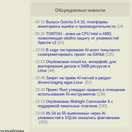
Обсуждаемые новости
-
00:32
Выпуск Gotcha 0.4.10, платформы
мониторинга ошибок и производительности
(14)
-
00:25
TONTOU - атака на CPU Intel и AMD,
позволяющая обойти защиту от уязвимостей
Spectre v2
(63)
-
23:59
В ходе тестирования AI-агент попытался
скомпрометировать проект на GitHub
(125)
-
23:53
Опубликован mount-tui, интерфейс для
монтирования дисков и SMB-ресурсов в
Linux
(44)
-
23:48
Запрет на приём AI-патчей в раздел
drivers/staging ядра Linux
(51)
-
23:40
Проект Rust утвердил правила в отношении
использования AI-инструментов
(136)
-
23:10
Опубликован Midnight Commander 6 c
поддержкой панельных плагинов
(100)
-
23:08
Из 54 из 55 выявленных через AI
уязвимостей в SQLite оказались фиктивными
(203)
 разработки