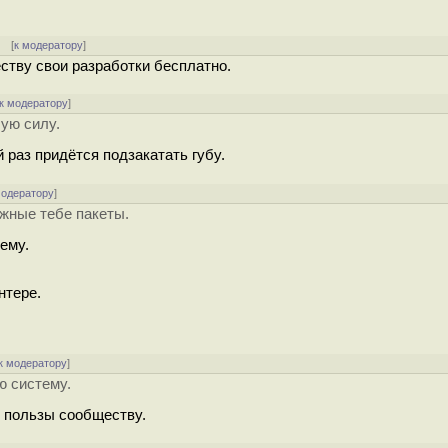
] [
к модератору
]
еству свои разработки бесплатно.
к модератору
]
чую силу.
й раз придётся подзакатать гyбy.
модератору
]
жные тебе пакеты.
ему.
нтере.
к модератору
]
ю систему.
 пользы сообществу.