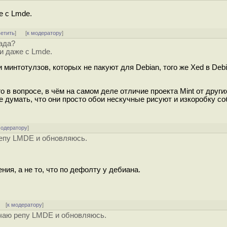
е с Lmde.
ветить
]
[
к модератору
]
ада?
ии даже с Lmde.
минтотулзов, которых не пакуют для Debian, того же Xed в Debi
 в вопросе, в чём на самом деле отличие проекта Mint от други
е думать, что они просто обои нескучные рисуют и изкоробку с
модератору
]
репу LMDE и обновляюсь.
ия, а не то, что по дефолту у дебиана.
] [
к модератору
]
ючаю репу LMDE и обновляюсь.