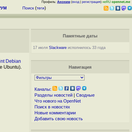
Профиль:
Аноним
(
вход
|
регистрация
)
неRU
opennet.me
РУМ
Поиск
(
теги
)
Памятные даты
17 июля
Slackware
исполнилось 33 года
int Debian
е Ubuntu).
Навигация
Каналы:
Разделы новостей
|
Сводные
Что нового на OpenNet
Поиск в новостях
Новые комментарии
Добавить свою новость