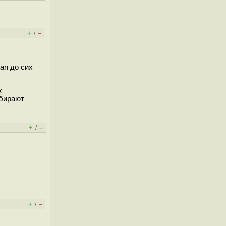
+
–
/
an до сих
х
обирают
+
–
/
+
–
/