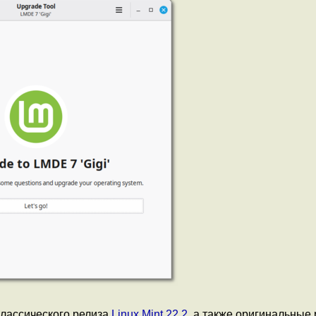
лассического релиза
Linux Mint 22.2
, а также оригинальные