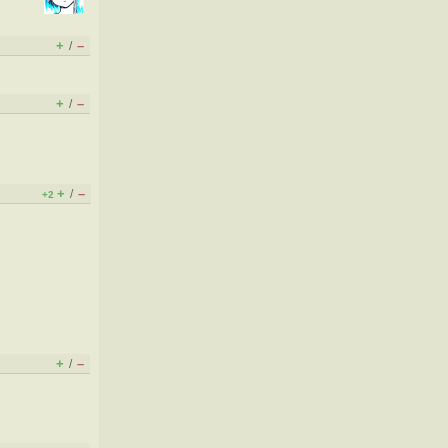
+
–
/
+
–
/
+
–
/
+2
+
–
/