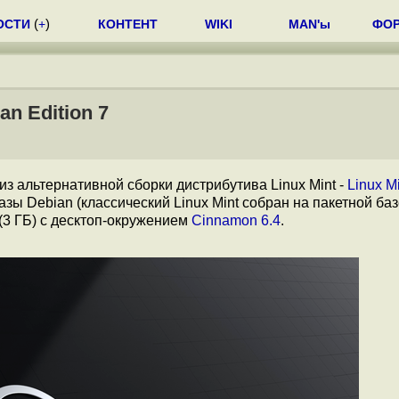
ОСТИ
(
+
)
КОНТЕНТ
WIKI
MAN'ы
ФО
n Edition 7
из альтернативной сборки дистрибутива Linux Mint -
Linux M
ы Debian (классический Linux Mint собран на пакетной баз
(3 ГБ) с десктоп-окружением
Cinnamon 6.4
.