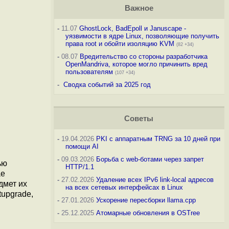
Важное
-
11.07
GhostLock, BadEpoll и Januscape -
уязвимости в ядре Linux, позволяющие получить
права root и обойти изоляцию KVM
(82 +34)
-
08.07
Вредительство со стороны разработчика
OpenMandriva, которое могло причинить вред
пользователям
(107 +34)
-
Сводка событий за 2025 год
Советы
-
19.04.2026
PKI с аппаратным TRNG за 10 дней при
помощи AI
-
09.03.2026
Борьба с web-ботами через запрет
ью
HTTP/1.1
ае
-
27.02.2026
Удаление всех IPv6 link-local адресов
дмет их
на всех сетевых интерфейсах в Linux
tupgrade,
-
27.01.2026
Ускорение пересборки llama.cpp
-
25.12.2025
Атомарные обновления в OSTree