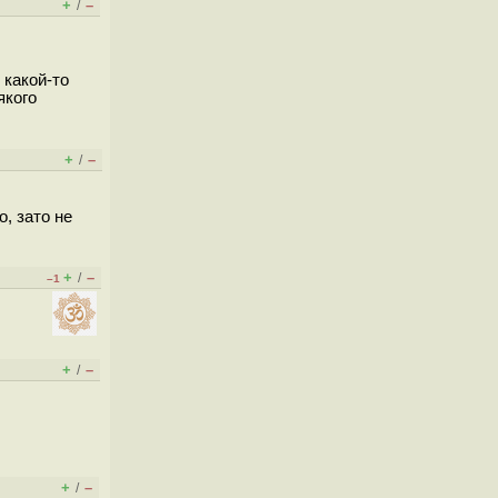
+
–
/
 какой-то
якого
+
–
/
, зато не
+
–
/
–1
+
–
/
+
–
/