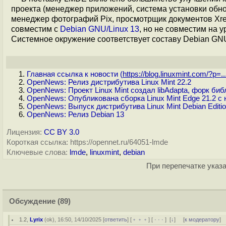
проекта (менеджер приложений, система установки обно
менеджер фотографий Pix, просмотрщик документов Xre
совместим с
Debian GNU/Linux 13
, но не совместим на у
Системное окружение соответствует составу Debian GNU/L
Главная ссылка к новости (
https://blog.linuxmint.com/?p=..
OpenNews: Релиз дистрибутива Linux Mint 22.2
OpenNews: Проект Linux Mint создал libAdapta, форк библ
OpenNews: Опубликована сборка Linux Mint Edge 21.2 с
OpenNews: Выпуск дистрибутива Linux Mint Debian Editio
OpenNews: Релиз Debian 13
Лицензия:
CC BY 3.0
Короткая ссылка: https://opennet.ru/64051-lmde
Ключевые слова:
lmde
,
linuxmint
,
debian
При перепечатке указа
Обсуждение
(89)
1.2
,
Lyrix
(
ok
), 16:50, 14/10/2025 [
ответить
] [
﹢﹢﹢
] [
· · ·
]
[
↓
] [
к модератору
]