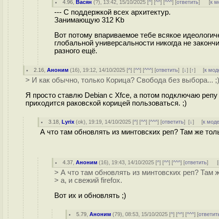
4.96
,
Васян
(
?
), 13:42, 15/10/2025 [
^
] [
^^
] [
^^^
] [
ответить
]
[
к м
--- С поддержкой всех архитектур.
Занимающую 312 Kb
Вот потому впариваемое тебе всякое идеологиче
глобальной универсальности никогда не закончи
разного ещё.
2.16
,
Аноним
(
16
), 19:12, 14/10/2025 [
^
] [
^^
] [
^^^
] [
ответить
]
[
↓
] [
↑
] [
к мод
> И как обычно, только Корица? Свобода без выбора... ;
Я просто ставлю Debian с Xfce, а потом подключаю репу
приходится раковской корицей пользоваться. ;)
3.18
,
Lyrix
(
ok
), 19:19, 14/10/2025 [
^
] [
^^
] [
^^^
] [
ответить
]
[
↓
] [
к мод
А что там обновлять из минтовских реп? Там же только
4.37
,
Аноним
(
16
), 19:43, 14/10/2025 [
^
] [
^^
] [
^^^
] [
ответить
]
[
> А что там обновлять из минтовских реп? Там ж
> а, и свежий firefox.
Вот их и обновлять ;)
5.79
,
Аноним
(
79
), 08:53, 15/10/2025 [
^
] [
^^
] [
^^^
] [
ответит