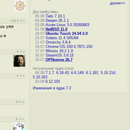
далее>>
Дистрибутивы:
05.08
Tails 7.10.1
+
–
04.08
Deepin 25.2.1
/
+12
03.08
Azure Linux 3.0.20260803
ешь уже
01.08
NetBSD 11.0
24.07
Ubuntu Touch 24.04 2.0
ы в
23.07
Solaris 11.4 SRU94
21.07
Omarchy 3.8.4
19.07
Chrome OS 150.0.7871.150
17.07
Whonix 18.2.1.9
+
–
/
16.07
SteamOS 3.8.15
16.07
OPNsense 26.7
Актуальные ядра Linux:
06.08
7.1.7
,
6.18.43
,
6.6.149
,
6.1.181
,
5.15.214
,
+
–
/
5.10.263
03.08
6.12.101
Изменения в ядре 7.2
+
–
/
+
–
/